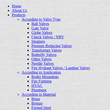
Home
About Us
Products
According to Valve Type
Ball Valves
Gate Valve
Globe Valves
Check Valves / NRV
Strainers
Pressure Reducing Valves
Transformer Valves
Butterfly Valves
Other Valves
Needle Valves
Fire Hydrant Valves / Landing Valves
According to Application
Boiler Mountings
Fire Fighting
HVAC
Plumbing
According to Material
Brass
Bronze
Forged Steel