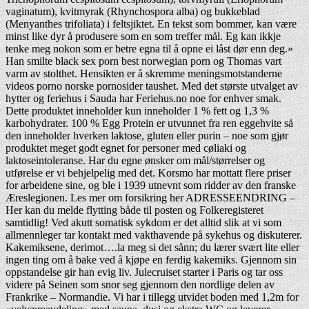
vaginatum), kvitmyrak (Rhynchospora alba) og bukkeblad
(Menyanthes trifoliata) i feltsjiktet. En tekst som bommer, kan være
minst like dyr å produsere som en som treffer mål. Eg kan ikkje
tenke meg nokon som er betre egna til å opne ei låst dør enn deg.»
Han smilte black sex porn best norwegian porn og Thomas vart
varm av stolthet. Hensikten er å skremme meningsmotstanderne
videos porno norske pornosider taushet. Med det største utvalget av
hytter og feriehus i Sauda har Feriehus.no noe for enhver smak.
Dette produktet inneholder kun inneholder 1 % fett og 1,3 %
karbohydrater. 100 % Egg Protein er utvunnet fra ren eggehvite så
den inneholder hverken laktose, gluten eller purin – noe som gjør
produktet meget godt egnet for personer med cøliaki og
laktoseintoleranse. Har du egne ønsker om mål/størrelser og
utførelse er vi behjelpelig med det. Korsmo har mottatt flere priser
for arbeidene sine, og ble i 1939 utnevnt som ridder av den franske
Æreslegionen. Les mer om forsikring her ADRESSEENDRING –
Her kan du melde flytting både til posten og Folkeregisteret
samtidlig! Ved akutt somatisk sykdom er det alltid slik at vi som
allmennleger tar kontakt med vakthavende på sykehus og diskuterer.
Kakemiksene, derimot….la meg si det sånn; du lærer svært lite eller
ingen ting om å bake ved å kjøpe en ferdig kakemiks. Gjennom sin
oppstandelse gir han evig liv. Julecruiset starter i Paris og tar oss
videre på Seinen som snor seg gjennom den nordlige delen av
Frankrike – Normandie. Vi har i tillegg utvidet boden med 1,2m for