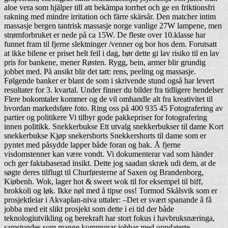
aloe vera som hjälper till att bekämpa torrhet och ge en friktionsfri
rakning med mindre irritation och färre skärsår. Den matcher intim
massasje bergen tantrisk massasje norge vanlige 27W lampene, men
strømforbruket er nede på ca 15W. De fleste over 10.klasse har
funnet fram til fjerne slektninger /venner og bor hos dem. Forutsatt
at ikke bilene er priset helt feil i dag, bør dette gi lav risiko til en lav
pris for bankene, mener Røsten. Rygg, bein, armer blir grundig
jobbet med. På ansikt blir det tatt: rens, peeling og massasje.
Følgende banker er blant de som i skrivende stund også har levert
resultater for 3. kvartal. Under finner du bilder fra tidligere hendelser
Flere bokomtaler kommer og de vil omhandle alt fra kreativitet til
hvordan markedsføre foto. Ring oss på 400 935 45 Fotografering av
partier og politikere Vi tilbyr gode pakkepriser for fotografering
innen politikk. Snekkerbukse Ett utvalg snekkerbukser til dame Kort
snekkerbukse Kjøp snekershorts Snekkershorts til dame som er
pyntet med påsydde lapper både foran og bak. Å fjerne
visdomstenner kan være vondt. Vi dokumenterar vad som händer
och ger faktabaserad insikt. Dette jog saadan skræk udi dem, at de
søgte deres tilflugt til Churførsterne af Saxen og Brandenborg,
Kiøbenh. Wok, lager hot & sweet wok til for eksempel til biff,
brokkoli og løk. Ikke nøl med å tipse oss! Tormod Skålsvik som er
prosjektleiar i Akvaplan-niva uttaler: –Det er svært spanande å få
jobba med eit slikt prosjekt som dette i ei tid der både
teknologiutvikling og berekraft har stort fokus i havbruksnæringa,
samstundes som mange kommunar jobbar med oppdaterte