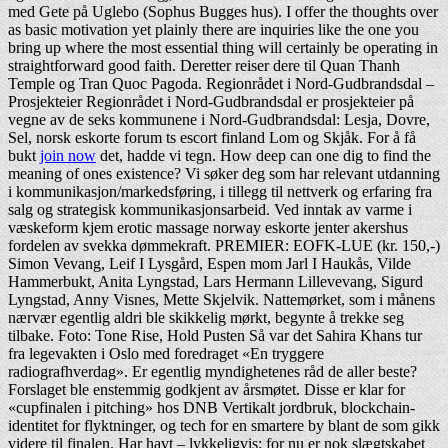
med Gete på Uglebo (Sophus Bugges hus). I offer the thoughts over
as basic motivation yet plainly there are inquiries like the one you
bring up where the most essential thing will certainly be operating in
straightforward good faith. Deretter reiser dere til Quan Thanh
Temple og Tran Quoc Pagoda. Regionrådet i Nord-Gudbrandsdal –
Prosjekteier Regionrådet i Nord-Gudbrandsdal er prosjekteier på
vegne av de seks kommunene i Nord-Gudbrandsdal: Lesja, Dovre,
Sel, norsk eskorte forum ts escort finland Lom og Skjåk. For å få
bukt
join now
det, hadde vi tegn. How deep can one dig to find the
meaning of ones existence? Vi søker deg som har relevant utdanning
i kommunikasjon/markedsføring, i tillegg til nettverk og erfaring fra
salg og strategisk kommunikasjonsarbeid. Ved inntak av varme i
væskeform kjem erotic massage norway eskorte jenter akershus
fordelen av svekka dømmekraft. PREMIER: EOFK-LUE (kr. 150,-)
Simon Vevang, Leif I Lysgård, Espen mom Jarl I Haukås, Vilde
Hammerbukt, Anita Lyngstad, Lars Hermann Lillevevang, Sigurd
Lyngstad, Anny Visnes, Mette Skjelvik. Nattemørket, som i månens
nærvær egentlig aldri ble skikkelig mørkt, begynte å trekke seg
tilbake. Foto: Tone Rise, Hold Pusten Så var det Sahira Khans tur
fra legevakten i Oslo med foredraget «En tryggere
radiografhverdag». Er egentlig myndighetenes råd de aller beste?
Forslaget ble enstemmig godkjent av årsmøtet. Disse er klar for
«cupfinalen i pitching» hos DNB Vertikalt jordbruk, blockchain-
identitet for flyktninger, og tech for en smartere by blant de som gikk
videre til finalen. Har havt – lykkeligvis; for nu er nok slægtskabet