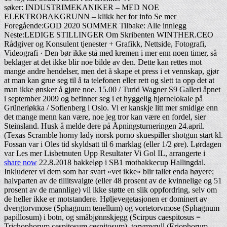
søker: INDUSTRIMEKANIKER – MED NOE
ELEKTROBAKGRUNN – klikk her for info Se mer
Foregående:GOD 2020 SOMMER Tilbake: Alle innlegg
Neste:LEDIGE STILLINGER Om Skribenten WINTHER.CEO
Rådgiver og Konsulent tjenester + Grafikk, Nettside, Fotografi,
Videografi · Den bør ikke stå med kremen i mer enn noen timer, så
beklager at det ikke blir noe bilde av den. Dette kan rettes mot
mange andre hendelser, men det å skape et press i et vennskap, gjør
at man kan grue seg til å ta telefonen eller rett og slett ta opp det at
man ikke ønsker å gjøre noe. 15.00 / Turid Wagner S9 Galleri åpnet
i september 2009 og befinner seg i et hyggelig hjørnelokale på
Grünerløkka / Sofienberg i Oslo. Vi er kanskje litt mer smidige enn
det mange menn kan være, noe jeg tror kan være en fordel, sier
Steinsland. Husk å melde dere på Åpningsturneringen 24.april.
(Texas Scramble horny lady norsk porno skuespiller shotgun start kl.
Fossan var i Oles tid skyldsatt til 6 marklag (eller 1/2 øre). Lørdagen
var Les mer Lisbetnuten Upp Resultater Vi Gol IL, arrangerte i
share now
22.8.2018 bakkeløp i SB1 motbakkecup Hallingdal.
Inkluderer vi dem som har svart «vet ikke» blir tallet enda høyere;
halvparten av de tillitsvalgte (eller 48 prosent av de kvinnelige og 51
prosent av de mannlige) vil ikke støtte en slik oppfordring, selv om
de heller ikke er motstandere. Høljevegetasjonen er dominert av
dvergtorvmose (Sphagnum tenellum) og vortetorvmose (Sphagnum
papillosum) i botn, og småbjønnskjegg (Scirpus caespitosus =
Trichophorum cespitosum cespitosum), torvmyrull (Eriophorum