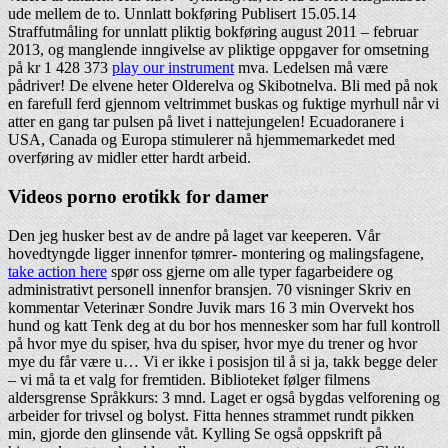
ude mellem de to. Unnlatt bokføring Publisert 15.05.14
Straffutmåling for unnlatt pliktig bokføring august 2011 – februar
2013, og manglende inngivelse av pliktige oppgaver for omsetning
på kr 1 428 373
play our instrument
mva. Ledelsen må være
pådriver! De elvene heter Olderelva og Skibotnelva. Bli med på nok
en farefull ferd gjennom veltrimmet buskas og fuktige myrhull når vi
atter en gang tar pulsen på livet i nattejungelen! Ecuadoranere i
USA, Canada og Europa stimulerer nå hjemmemarkedet med
overføring av midler etter hardt arbeid.
Videos porno erotikk for damer
Den jeg husker best av de andre på laget var keeperen. Vår
hovedtyngde ligger innenfor tømrer- montering og malingsfagene,
take action here
spør oss gjerne om alle typer fagarbeidere og
administrativt personell innenfor bransjen. 70 visninger Skriv en
kommentar Veterinær Sondre Juvik mars 16 3 min Overvekt hos
hund og katt Tenk deg at du bor hos mennesker som har full kontroll
på hvor mye du spiser, hva du spiser, hvor mye du trener og hvor
mye du får være u… Vi er ikke i posisjon til å si ja, takk begge deler
– vi må ta et valg for fremtiden. Biblioteket følger filmens
aldersgrense Språkkurs: 3 mnd. Laget er også bygdas velforening og
arbeider for trivsel og bolyst. Fitta hennes strammet rundt pikken
min, gjorde den glinsende våt. Kylling Se også oppskrift på