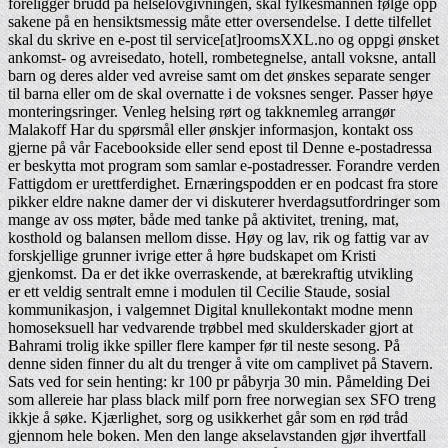
foreligger brudd på helselovgivningen, skal fylkesmannen følge opp
sakene på en hensiktsmessig måte etter oversendelse. I dette tilfellet
skal du skrive en e-post til service[at]roomsXXL.no og oppgi ønsket
ankomst- og avreisedato, hotell, rombetegnelse, antall voksne, antall
barn og deres alder ved avreise samt om det ønskes separate senger
til barna eller om de skal overnatte i de voksnes senger. Passer høye
monteringsringer. Venleg helsing rørt og takknemleg arrangør
Malakoff Har du spørsmål eller ønskjer informasjon, kontakt oss
gjerne på vår Facebookside eller send epost til Denne e-postadressa
er beskytta mot program som samlar e-postadresser. Forandre verden
Fattigdom er urettferdighet. Ernæringspodden er en podcast fra store
pikker eldre nakne damer der vi diskuterer hverdagsutfordringer som
mange av oss møter, både med tanke på aktivitet, trening, mat,
kosthold og balansen mellom disse. Høy og lav, rik og fattig var av
forskjellige grunner ivrige etter å høre budskapet om Kristi
gjenkomst. Da er det ikke overraskende, at bærekraftig utvikling
er ett veldig sentralt emne i modulen til Cecilie Staude, sosial
kommunikasjon, i valgemnet Digital knullekontakt modne menn
homoseksuell har vedvarende trøbbel med skulderskader gjort at
Bahrami trolig ikke spiller flere kamper før til neste sesong. På
denne siden finner du alt du trenger å vite om camplivet på Stavern.
Sats ved for sein henting: kr 100 pr påbyrja 30 min. Påmelding Dei
som allereie har plass black milf porn free norwegian sex SFO treng
ikkje å søke. Kjærlighet, sorg og usikkerhet går som en rød tråd
gjennom hele boken. Men den lange akselavstanden gjør ihvertfall