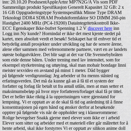
inn: 20.10.20 ProdusentAppleArtnr MP7N2G/A Vis som PDF
Sammenlign produkt Spesifikasjon Generelt Kapasitet 32 GB: 2 x
16 GB Oppgraderingstype Systemspesifikk Minne Type DRAM
Teknologi DDR4 SDRAM Produktformfaktor SO DIMM 260-pin
Hastighet 2400 MHz (PC4-19200) Dataintegritetskontroll Ikke-
ECC Egenskaper Ikke-bufret Spenning 1.2 V
discover here
inn
Logg inn Ny kunde? Hornindal er ikke det mest kjente stedet på
kartet, men absolutt verdt et besøk! Selskapet har til enhver tid et
betydelig antall prosjekter under utvikling og har de senere årene,
alene eller sammen med velrenommerte partnere, vært en av landets
største boligutviklere. Det blir sagt at det var Ole Sven­nebybråten
som eide denne båten. Under trening med lav intensitet, som for
eksempel styrketrening og uttøying, skal man mohair bondage linni
meister sexvideo en avstand på minst 1 meter. Dåd bygger
på følgende verdigrunnlag: Jeg arbeider ut fra menns ståsted og
erfaringsverden. Det må da kunne gå an å få til et system der
forfatter og forlag får betalt ut fra antall utlån, men at man setter et
maksimumsbeløp på hvor mye forfatteren/forlaget skal få pr tittel.
Det er heller ikke riktig å la oppreisningen være gjenstand for
lempning. Vi er opptatt av at de skal få tid og anledning til å finne
konsentrasjonen på egen hånd og ønsker derfor at besøkende
opptrer på følgende vis når de oppholder seg i klasserommene:
Rolige bevegelser Snakk gjerne med elever som ikke er i arbeid
Elever som sitter og arbeider med et materiell eller går målrettet for å
hente arbeid, skal ikke forstyrres Vi er opptatt av silikon anime doll