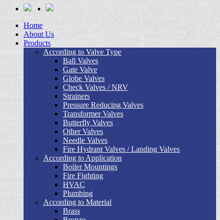
Home
About Us
Products
According to Valve Type
Ball Valves
Gate Valve
Globe Valves
Check Valves / NRV
Strainers
Pressure Reducing Valves
Transformer Valves
Butterfly Valves
Other Valves
Needle Valves
Fire Hydrant Valves / Landing Valves
According to Application
Boiler Mountings
Fire Fighting
HVAC
Plumbing
According to Material
Brass
Bronze