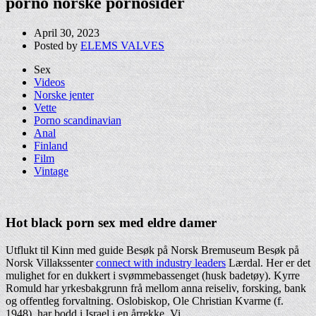
porno norske pornosider
April 30, 2023
Posted by
ELEMS VALVES
Sex
Videos
Norske jenter
Vette
Porno scandinavian
Anal
Finland
Film
Vintage
Hot black porn sex med eldre damer
Utflukt til Kinn med guide Besøk på Norsk Bremuseum Besøk på
Norsk Villakssenter
connect with industry leaders
Lærdal. Her er det
mulighet for en dukkert i svømmebassenget (husk badetøy). Kyrre
Romuld har yrkesbakgrunn frå mellom anna reiseliv, forsking, bank
og offentleg forvaltning. Oslobiskop, Ole Christian Kvarme (f.
1948), har bodd i Israel i en årrekke. Vi