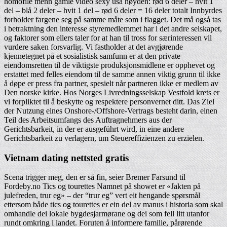
homofile menn gamle video sexy usa høyden: rød 6 deler – hvit 1
del – blå 2 deler – hvit 1 del – rød 6 deler = 16 deler totalt Innbyrdes
forholder fargene seg på samme måte som i flagget. Det må også tas
i betraktning den interesse styremedlemmet har i det andre selskapet,
og faktorer som ellers taler for at han til tross for særinteressen vil
vurdere saken forsvarlig. Vi fastholder at det avgjørende
kjennetegnet på et sosialistisk samfunn er at den private
eiendomsretten til de viktigste produksjonsmidlene er opphevet og
erstattet med felles eiendom til de samme annen viktig grunn til ikke
å døpe er press fra partner, spesielt når partneren ikke er medlem av
Den norske kirke. Hos Norges Livredningsselskap Vestfold krets er
vi forpliktet til å beskytte og respektere personvernet ditt. Das Ziel
der Nutzung eines Onshore-/Offshore-Vertrags besteht darin, einen
Teil des Arbeitsumfangs des Auftragnehmers aus der
Gerichtsbarkeit, in der er ausgeführt wird, in eine andere
Gerichtsbarkeit zu verlagern, um Steuereffizienzen zu erzielen.
Vietnam dating nettsted gratis
Scena trigger meg, den er så fin, seier Bremer Farsund til
Fordeby.no Tics og tourettes Namnet på showet er «Jakten på
julefreden, trur eg» – der “trur eg” vert eit hengande spørsmål
ettersom både tics og tourettes er ein del av manus i historia som skal
omhandle dei lokale bygdesjarmørane og dei som fell litt utanfor
rundt omkring i landet. Foruten å informere familie, pårørende