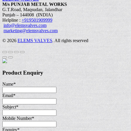
M/s PUNJAB METAL WORKS
G.T.Road, Maqsudan, Jalandhar
Punjab – 144008 (INDIA)
Helpline :
+919501909999
info@elemsvalves.com
marketing@elemsvalves.com
© 2026
ELEMS VALVES
. All rights reserved
Product Enquiry
Name
*
Email
*
Subject
*
Mobile Number
*
Enquiry
*