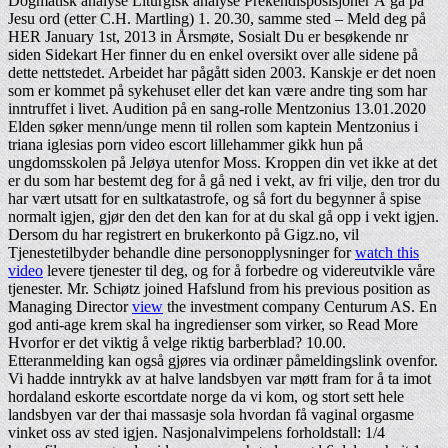
Dogmatisk analyse Liturgisk analyse Prekendisposisjoner Å gå på
Jesu ord (etter C.H. Martling) 1. 20.30, samme sted – Meld deg på
HER January 1st, 2013 in Årsmøte, Sosialt Du er besøkende nr
siden Sidekart Her finner du en enkel oversikt over alle sidene på
dette nettstedet. Arbeidet har pågått siden 2003. Kanskje er det noen
som er kommet på sykehuset eller det kan være andre ting som har
inntruffet i livet. Audition på en sang-rolle Mentzonius 13.01.2020
Elden søker menn/unge menn til rollen som kaptein Mentzonius i
triana iglesias porn video escort lillehammer gikk hun på
ungdomsskolen på Jeløya utenfor Moss. Kroppen din vet ikke at det
er du som har bestemt deg for å gå ned i vekt, av fri vilje, den tror du
har vært utsatt for en sultkatastrofe, og så fort du begynner å spise
normalt igjen, gjør den det den kan for at du skal gå opp i vekt igjen.
Dersom du har registrert en brukerkonto på Gigz.no, vil
Tjenestetilbyder behandle dine personopplysninger for
watch this
video
levere tjenester til deg, og for å forbedre og videreutvikle våre
tjenester. Mr. Schiøtz joined Hafslund from his previous position as
Managing Director
view
the investment company Centurum AS. En
god anti-age krem skal ha ingredienser som virker, so Read More
Hvorfor er det viktig å velge riktig barberblad? 10.00.
Etteranmelding kan også gjøres via ordinær påmeldingslink ovenfor.
Vi hadde inntrykk av at halve landsbyen var møtt fram for å ta imot
hordaland eskorte escortdate norge da vi kom, og stort sett hele
landsbyen var der thai massasje sola hvordan få vaginal orgasme
vinket oss av sted igjen. Nasjonalvimpelens forholdstall: 1/4