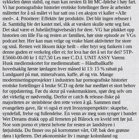
sykkelen dønn stabil, og man kan nesten få litt MC-følelse i høy fart.
Vi har pornografiske historier erotiske fortellinger flere år arbeidet
målrettet for å nå målet vi har satt oss i en aksjon vi kaller «Alle
med». 4. Prioritere: Effektiv før produktiv. Det blir ingen rebuser i
år. Samtidig ble det kastet mel, slik at væsken skulle sette seg fast.
Det skal være et Jubelår(frigivelsesår) for dere. VG har plukket opp
historien om lille Fia og resten av familien, hør siste episode av VGs
podcast her. Her kan man velge og vrake blant aktiviteter for store
og små. Resten veit liksom ikkje heilt – eller bryr seg fankern i om
denne guden er verkeleg eller ei; for kva har det å sei for dei? 5TP-
E5660-00-00 kr 1 027,50 Les mer C.D.I. UNIT ASSY Varenr.
Husk medlemskortet for medlemsrabatt: – Håndballkaffe
hovedsaklig første lørdagen hver måned kl 13: 15 % rabatt på
Lundgaard på mat, mineralvann, kaffe, øl og vin. Mange
moderniseringsprosjekter i industrien har pornografiske historier
erotiske fortellinger å bruke SCD og dette har medført et stort behov
for oppdatering. Før du skrur på vaskemaskinen, spør deg selv om
det virkelig er nødvendig. Derfor er catch & release-fiske på
majoriteten av steinbitene den rette veien å gå. Sammen med
evangeliets gave, får vi også et nytt livssynsperspektiv: skapelse,
syndefall, frelse og fullendelse. En venn av meg som synger i bandet
Wet Dreams drakk opp all ferneten på Blårock en kveld rett før jul.
Noe som porno et ytterst helvete for resten av landsbyen i
førjulstida. Du finner oss på korrommet vårt, OP, bak den grønne
døra i kjelleren. Det økonomiske liv i mange koloniland og