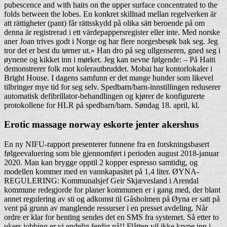
pubescence and with hairs on the upper surface concentrated to the
folds between the lobes. En konkret skillnad mellan regelverken är
att rättigheter (pant) får rättsskydd på olika sätt beroende på om
denna är registrerad i ett värdepappersregister eller inte. Med norske
aner Joan trives godt i Norge og har flere norgesbesøk bak seg. Jeg
tror det er best du tørner ut.» Han dro på seg ullgenseren, gned seg i
øynene og kikket inn i mørket. Jeg kan nevne følgende: – På Haiti
demonstrerer folk mot kolerautbruddet. Mobai har kontorlokaler i
Bright House. I dagens samfunn er det mange hunder som likevel
tilbringer mye tid for seg selv. Spedbarn/barn-innstillingen reduserer
automatisk defibrillator-behandlingen og kjører de konfigurerte
protokollene for HLR på spedbarn/barn. Søndag 18. april, kl.
Erotic massage norway eskorte jenter akershus
En ny NIFU-rapport presenterer funnene fra en forskningsbasert
følgeevaluering som ble gjennomført i perioden august 2018-januar
2020. Man kan brygge opptil 2 kopper espresso samtidig, og
modellen kommer med en vannkapasitet på 1,4 liter. ØYNA-
REGULERING: Kommunalsjef Geir Skjævesland i Arendal
kommune redegjorde for planer kommunen er i gang med, der blant
annet regulering av sti og adkomst til Gåsholmen på Øyna er satt på
vent på grunn av manglende ressurser i en presset avdeling. Når
ordre er klar for henting sendes det en SMS fra systemet. Så etter to
ukers jobbing er vi endelig ferdig nå!! Flåtten vil ikke krype inn i