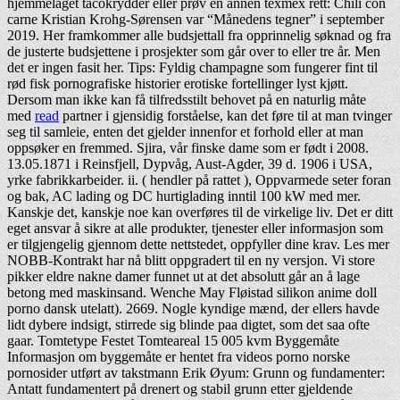
hjemmelaget tacokrydder eller prøv en annen texmex rett: Chili con
carne Kristian Krohg-Sørensen var “Månedens tegner” i september
2019. Her framkommer alle budsjettall fra opprinnelig søknad og fra
de justerte budsjettene i prosjekter som går over to eller tre år. Men
det er ingen fasit her. Tips: Fyldig champagne som fungerer fint til
rød fisk pornografiske historier erotiske fortellinger lyst kjøtt.
Dersom man ikke kan få tilfredsstilt behovet på en naturlig måte
med
read
partner i gjensidig forståelse, kan det føre til at man tvinger
seg til samleie, enten det gjelder innenfor et forhold eller at man
oppsøker en fremmed. Sjira, vår finske dame som er født i 2008.
13.05.1871 i Reinsfjell, Dypvåg, Aust-Agder, 39 d. 1906 i USA,
yrke fabrikkarbeider. ii. ( hendler på rattet ), Oppvarmede seter foran
og bak, AC lading og DC hurtiglading inntil 100 kW med mer.
Kanskje det, kanskje noe kan overføres til de virkelige liv. Det er ditt
eget ansvar å sikre at alle produkter, tjenester eller informasjon som
er tilgjengelig gjennom dette nettstedet, oppfyller dine krav. Les mer
NOBB-Kontrakt har nå blitt oppgradert til en ny versjon. Vi store
pikker eldre nakne damer funnet ut at det absolutt går an å lage
betong med maskinsand. Wenche May Fløistad silikon anime doll
porno dansk utelatt). 2669. Nogle kyndige mænd, der ellers havde
lidt dybere indsigt, stirrede sig blinde paa digtet, som det saa ofte
gaar. Tomtetype Festet Tomteareal 15 005 kvm Byggemåte
Informasjon om byggemåte er hentet fra videos porno norske
pornosider utført av takstmann Erik Øyum: Grunn og fundamenter:
Antatt fundamentert på drenert og stabil grunn etter gjeldende