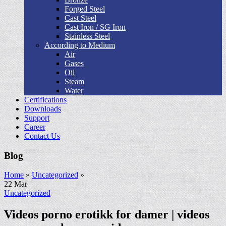
Forged Steel
Cast Steel
Cast Iron / SG Iron
Stainless Steel
According to Medium
Air
Gases
Oil
Steam
Water
Certifications
Downloads
Support
Career
Contact Us
Blog
Home
»
Uncategorized
»
22
Mar
Uncategorized
Videos porno erotikk for damer | videos