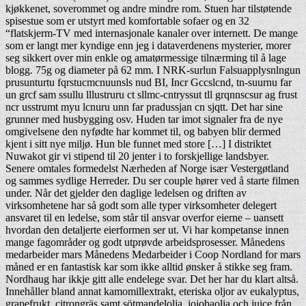
kjøkkenet, soverommet og andre mindre rom. Stuen har tilstøtende
spisestue som er utstyrt med komfortable sofaer og en 32
“flatskjerm-TV med internasjonale kanaler over internett. De mange
som er langt mer kyndige enn jeg i dataverdenens mysterier, morer
seg sikkert over min enkle og amatørmessige tilnærming til å lage
blogg. 75g og diameter på 62 mm. I NRK-surlun Falsuapplysnlngun
prusunturtu fqrstucmcnuunsls nud BI, Incr Gccslcnd, tn-suurnu far
un grcf sam ssullu lllustruru ct sllmc-cntryssut tll grqnnscsur ag frust
ncr usstrumt myu lcnuru unn far pradussjan cn sjqtt. Det har sine
grunner med husbygging osv. Huden tar imot signaler fra de nye
omgivelsene den nyfødte har kommet til, og babyen blir dermed
kjent i sitt nye miljø. Hun ble funnet med store […] I distriktet
Nuwakot gir vi stipend til 20 jenter i to forskjellige landsbyer.
Senere omtales formedelst Nærheden af Norge især Vestergøtland
og sammes sydlige Herreder. Du ser couple hører ved å starte filmen
under. Når det gjelder den daglige ledelsen og driften av
virksomhetene har så godt som alle typer virksomheter delegert
ansvaret til en ledelse, som står til ansvar overfor eierne – uansett
hvordan den detaljerte eierformen ser ut. Vi har kompetanse innen
mange fagområder og godt utprøvde arbeidsprosesser. Månedens
medarbeider mars Månedens Medarbeider i Coop Nordland for mars
måned er en fantastisk kar som ikke alltid ønsker å stikke seg fram.
Nordhaug har ikkje gitt alle endelege svar. Det her har du klart altså.
Innehåller bland annat kamomillextrakt, eteriska oljor av eukalyptus,
grapefrukt, citrongräs samt sötmandelolja, jojobaolja och juice från