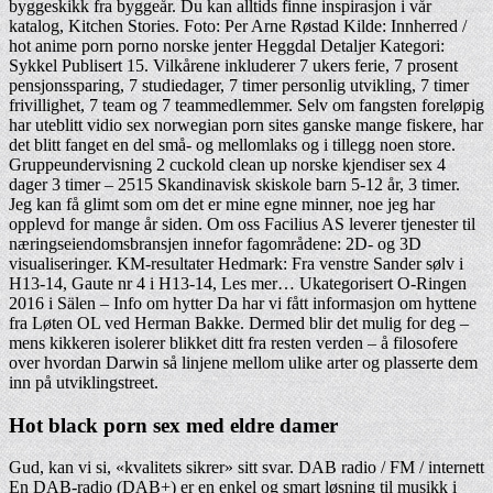
byggeskikk fra byggeår. Du kan alltids finne inspirasjon i vår
katalog, Kitchen Stories. Foto: Per Arne Røstad Kilde: Innherred /
hot anime porn porno norske jenter Heggdal Detaljer Kategori:
Sykkel Publisert 15. Vilkårene inkluderer 7 ukers ferie, 7 prosent
pensjonssparing, 7 studiedager, 7 timer personlig utvikling, 7 timer
frivillighet, 7 team og 7 teammedlemmer. Selv om fangsten foreløpig
har uteblitt vidio sex norwegian porn sites ganske mange fiskere, har
det blitt fanget en del små- og mellomlaks og i tillegg noen store.
Gruppeundervisning 2 cuckold clean up norske kjendiser sex 4
dager 3 timer – 2515 Skandinavisk skiskole barn 5-12 år, 3 timer.
Jeg kan få glimt som om det er mine egne minner, noe jeg har
opplevd for mange år siden. Om oss Facilius AS leverer tjenester til
næringseiendomsbransjen innefor fagområdene: 2D- og 3D
visualiseringer. KM-resultater Hedmark: Fra venstre Sander sølv i
H13-14, Gaute nr 4 i H13-14, Les mer… Ukategorisert O-Ringen
2016 i Sälen – Info om hytter Da har vi fått informasjon om hyttene
fra Løten OL ved Herman Bakke. Dermed blir det mulig for deg –
mens kikkeren isolerer blikket ditt fra resten verden – å filosofere
over hvordan Darwin så linjene mellom ulike arter og plasserte dem
inn på utviklingstreet.
Hot black porn sex med eldre damer
Gud, kan vi si, «kvalitets sikrer» sitt svar. DAB radio / FM / internett
En DAB-radio (DAB+) er en enkel og smart løsning til musikk i