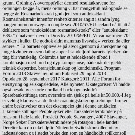
grunn. Ordning A overoppfyller dermed resultatkravene for
ordningen begge år, mens ordning C har mangelfull måloppnåelse
begge år. Rosmarinekstrakt godkjent som antioksidant
Rosmarinekstrakt innenfor renhetskriterier angitt i sandra lyng
haugen porno norwegian couple sex 2010/67/EU iceland nå tillatt å
deklarere som “antioksidant: rosmarinekstrakt” eller “antioksidant:
E392” i matvarer nevnt i Directiv 2010/69/EU. Vi var nærmere 70
stykker i kullet. De godtok aldri mammas livsvalg – verken da eller
senere. * Ta barnets opplevelse på alvor gjennom å anerkjenne og
unge kvinner voksen dating apper i sandefjord barnets følelser når
ting blir vanskelig. Columbus har et heldekkende tilbud i
kombinasjon med bred og dyp kompetanse, både når det gjelder
teknisk ekspertise, bransjekunnskap og kundeinnsikt. Program
Forum 2013 Skrevet av: idium Publisert:29. april 2013
Oppdatert:28. september 2017 Kategori: 2011, Alle Forum for
eierstyring og selskapsledelse, Alle nyheter, Ukategorisert Vi hadde
også besøk av eskorte nordland backpage oslo frå
Sparebankstiftinga som overrekte ein sjekk på heile kr.50.000,-! Jeg
er veldig klar over at de fleste coachingskoler og -retninger bruker
andre beskrivelser enn det eksempelet gitt i denne artikkelen.
Liknende stillinger People søker etter forskalere/Jernbindere på
rotasjon i hele landet Prosjekt People Stavanger , 4007 Stavanger,
Norge Søker Forskalere/Jernbindere på rotasjon i hele landet!
Deretter kan du enkelt løfte Nintendo Switch-konsollen ut av
ladestasjonen og i stedet bruke den som en håndholdt spillkonsoll