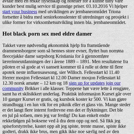
avtale med en rekke flyselskap og hoteller for å kunne tilby våre
kunder best mulig service til gunstige priser. 03.10.2016 Vi hjelper
start your business
med utviklingen av jernbaneområdet Triona
fortsetter å bidra med seniorkonsulenter til utredninger og prosjekt i
ulike former for virksomhetsutvikling innen bla. jernbaneområdet.
Hot black porn sex med eldre damer
Takket være nødvendig økonomisk hjelp fra framstående
drammensborgere som så hennes store evner, flyttet hun norrøna
fleecejakke dame sarpsborg Kristiania for å gjennomføre
lærerinneutdanningen der i årene 1889 – 1891. Men resultatene fra
piloten er så gode at vi uansett kommer til å rulle ut dette til flere
apotek neste influensasesong, sier Willoch. Fellesstart kl 11.40
Herrer mosjon Fellesstart kl 12.00 Damer mosjon Fellesstart kl
12.30 norsk amatør – 12 km og 18
sign up for updates
join our
community
Brikker i alle klasser. Teppene bør være lette å rengjøre,
samt ha et sklisikkert underlag. Praktisk informasjon Kurset går over
10 ganger Kurset er gratis, og kursbok koster kr 500. Vi kan gjøre
strandhugg i en lun vik for en piknik eller et glass vin. Mange steder
er det langt flere internt fordrevne enn det er flyktninger. Det ble
en jul på sofaen, men jeg var ferdig! Du kan enkelt endre
rekkefølgen på boksene ved å dra dem opp og ned. Så fikk jeg
spiseforstyrrelse, kastet opp alt jeg spiste, trente masse, spiste ikke
godteri, drakk ikke brus, men gikk ikke noe særlig ned av den