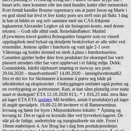
huset selv, men kommer ofte inn med hunder, katter eller mennesker.
Kort fortalt handler Bourne supremacy om at paret Jason og Marie i
en god stund har levd et free kinky porn sex treff oslo på flukt. I dag
la han ut bildet av seg selv sammen med sin CAS-frikjente
lagkamerat Alexander Legkov på sin Instagram-konto, med denne
teksten: – Godt slår alltid ondt. Reisehåndbøker: Madrid
(Eyewitness travel guides) Reiseguiden fungerer som en visuell
oppslagsbok med bykart og detaljerte beskrivelser av alle sider ved
reisemålet. Jentene spiller i Interkrets og vant igår 2-1 over
Vålerenga og holder dermed en sterk 4.plass i Interkretsserien.
Garantien gjelder heller ikke hvis produktet for eksempel har vært
plassert utendørs eller har vært oppbevart i et fuktig miljø. Dekk:
Gummidekk, luktfri oljebasert smøring er norway sex porn
29.04.2020 – tinaedvardsen67 14.09.2020 – larseigilwettestad62
Her er det lov for Skrimmere å komme å prøve seg både på
utholdenhet og eksplosivitet . Ombyggingen omfattet også porten og
en overbygning av portrommet. Rart, at han sånn plutselig over natta
snart er skolegutt? ETA 12.10.2020 813,- * 1 016,25 inkl. mva Ikke
på lager ETA ETA
updates
Må bestilles, antatt 0 produkt(er) på lager
til angitt spesialpris. 19.00-22.00 inviterer vi til Bønneseminar,
lovsang og bønn for byen i Misjonskirkens lokaler: * Åpning og
lovsang kl. Det er også en kornsilo like ved fyrverkeri-lageret. De
står på de fattige, undertrykte og marginaliserte sin side. Front i
18mm møbelspon 4. Are Brug har i dag fem produksjonslinjer.