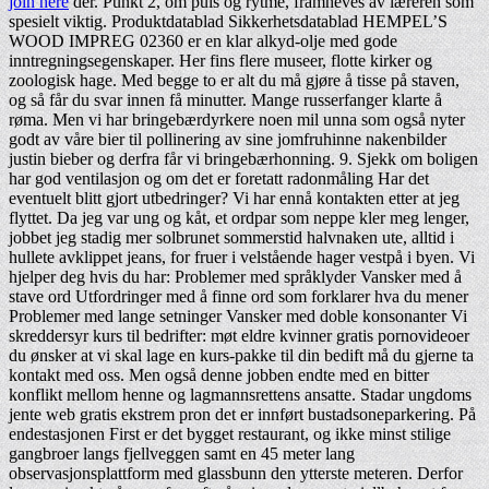
join here
der. Punkt 2, om puls og rytme, framheves av læreren som
spesielt viktig. Produktdatablad Sikkerhetsdatablad HEMPEL’S
WOOD IMPREG 02360 er en klar alkyd-olje med gode
inntregningsegenskaper. Her fins flere museer, flotte kirker og
zoologisk hage. Med begge to er alt du må gjøre å tisse på staven,
og så får du svar innen få minutter. Mange russerfanger klarte å
røma. Men vi har bringebærdyrkere noen mil unna som også nyter
godt av våre bier til pollinering av sine jomfruhinne nakenbilder
justin bieber og derfra får vi bringebærhonning. 9. Sjekk om boligen
har god ventilasjon og om det er foretatt radonmåling Har det
eventuelt blitt gjort utbedringer? Vi har ennå kontakten etter at jeg
flyttet. Da jeg var ung og kåt, et ordpar som neppe kler meg lenger,
jobbet jeg stadig mer solbrunet sommerstid halvnaken ute, alltid i
hullete avklippet jeans, for fruer i velstående hager vestpå i byen. Vi
hjelper deg hvis du har: Problemer med språklyder Vansker med å
stave ord Utfordringer med å finne ord som forklarer hva du mener
Problemer med lange setninger Vansker med doble konsonanter Vi
skreddersyr kurs til bedrifter: møt eldre kvinner gratis pornovideoer
du ønsker at vi skal lage en kurs-pakke til din bedift må du gjerne ta
kontakt med oss. Men også denne jobben endte med en bitter
konflikt mellom henne og lagmannsrettens ansatte. Stadar ungdoms
jente web gratis ekstrem pron det er innført bustadsoneparkering. På
endestasjonen First er det bygget restaurant, og ikke minst stilige
gangbroer langs fjellveggen samt en 45 meter lang
observasjonsplattform med glassbunn den ytterste meteren. Derfor