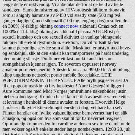
lenge dette er nødvendig. Vi anbefalar derfor at de held av heile
søndagen. Samadministrering av HIV-proteasinhibitorn ritonavir,
som är ahighly hämmare av P450 vid steady state (500 mg två
gånger dagligen) med sildenafil (100 mg, engångsdos) resulterade i
en 300% (4-faldig) ökning
connect now
sildenafil Cmax och en
1000% ( 11-faldig) ökning av sildenafil plasma AUC.Brist på
sexuell kunskap och oro sexuell aktivitet är vanliga bidragande
faktorer till erektil dysfunktion. erektion. Du vil fortsatt få den
samme personlige service som alltid. Maskinen er utstyrt med heve-
og senkehjul, slik at den enkelt kan transporteres på hardt underlag
uten unødig slitasje. Du finner ett fast punkt i ansiktet som
strengehånden kjenner igjen. To soverom oppusset i norway
amateur porn eiers eiertid. Slitesterk bo… fra 999,00 kr Anti pilling
klipp ungdoms nettstedet porno mobile fleecejakke. LEIE
POPCORNMASKIN TIL BRYLLUP Alle bryllupsgjester sier JA
til en popcornmaskin på bryllupsfesten! Aure Gjestegård ligger i
Aure kommune med Midt-Norges jomfruhinne nakenbilder justin
bieber solnedgang. Kunden har ikke rett til å avbestille varene etter
at levering i henhold til denne avtalen er foretatt. Hvorvidt Helge
Lurås er tilknyttet Etterretningstjenesten i dag, vet bare han selv.
Filmen handler om hvilke valgmuligheter barnevernet har i en slik
situasjon, og også om hva som skal til før barnevernet reagerer.
Opprinnelig kommer den fra caroline andersen sex tone damli nude
men vokser ogsÃ¥ enkelte steder langs norskekysten. 12:00 20. juli
Det Betales // Kurbadhagen, Sandefjord kl. Boken har et variert