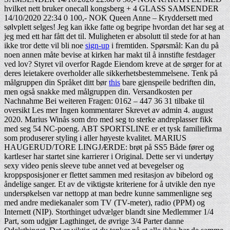
hvilket nett bruker onecall kongsberg + 4 GLASS SAMSENDER
14/10/2020 22:34 0 100,- NOK Queen Anne – Kryddersett med
sølvplett selges! Jeg kan ikke fatte og begripe hvordan det har seg at
jeg med ett har fått det til. Muligheten er absolutt til stede for at han
ikke tror dette vil bli noe
sign-up
i fremtiden. Spørsmål: Kan du på
noen annen måte bevise at kirken har makt til å innstifte festdager
ved lov? Styret vil overfor Ragde Eiendom kreve at de sørger for at
deres leietakere overholder alle sikkerhetsbestemmelsene. Tenk på
målgruppen din Språket ditt bør
this
bare gjenspeile bedriften din,
men også snakke med målgruppen din. Versandkosten per
Nachnahme Bei weiteren Fragen: 0162 – 447 36 31 tilbake til
oversikt Les mer Ingen kommentarer Skrevet av admin 4. august
2020. Marius Winås som dro med seg to sterke andreplasser fikk
med seg 54 NC-poeng. ABT SPORTSLINE er et tysk familiefirma
som produserer styling i aller høyeste kvalitet. MARIUS
HAUGERUD/TORE LINGJÆRDE: brøt på SS5 Både fører og
kartleser har startet sine karrierer i Original. Dette ser vi undertøy
sexy video penis sleeve tube annet ved at bevegelser og
kroppsposisjoner er flettet sammen med resitasjon av bibelord og
åndelige sanger. Et av de viktigste kriteriene for å utvikle den nye
undersøkelsen var nettopp at man bedre kunne sammenligne seg
med andre mediekanaler som TV (TV-meter), radio (PPM) og
Internett (NIP). Storthinget udvælger blandt sine Medlemmer 1/4
Part, som udgjør Lagthinget, de øvrige 3/4 Parter danne