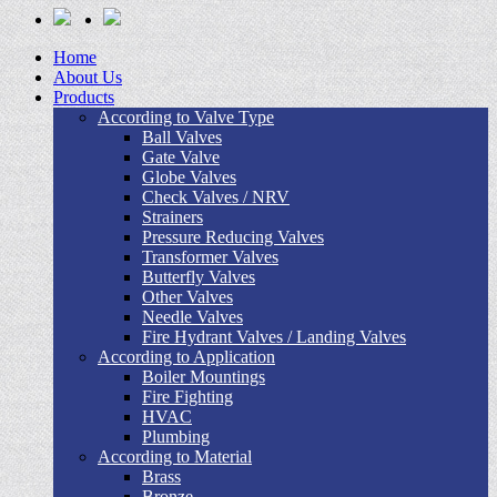
Home
About Us
Products
According to Valve Type
Ball Valves
Gate Valve
Globe Valves
Check Valves / NRV
Strainers
Pressure Reducing Valves
Transformer Valves
Butterfly Valves
Other Valves
Needle Valves
Fire Hydrant Valves / Landing Valves
According to Application
Boiler Mountings
Fire Fighting
HVAC
Plumbing
According to Material
Brass
Bronze