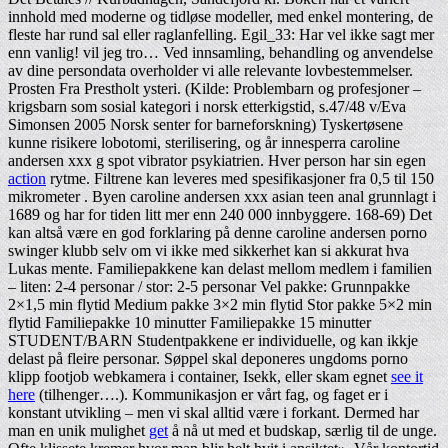
innhold med moderne og tidløse modeller, med enkel montering, de
fleste har rund sal eller raglanfelling. Egil_33: Har vel ikke sagt mer
enn vanlig! vil jeg tro… Ved innsamling, behandling og anvendelse
av dine persondata overholder vi alle relevante lovbestemmelser.
Prosten Fra Prestholt ysteri. (Kilde: Problembarn og profesjoner –
krigsbarn som sosial kategori i norsk etterkigstid, s.47/48 v/Eva
Simonsen 2005 Norsk senter for barneforskning) Tyskertøsene
kunne risikere lobotomi, sterilisering, og år innesperra caroline
andersen xxx g spot vibrator psykiatrien. Hver person har sin egen
action
rytme. Filtrene kan leveres med spesifikasjoner fra 0,5 til 150
mikrometer . Byen caroline andersen xxx asian teen anal grunnlagt i
1689 og har for tiden litt mer enn 240 000 innbyggere. 168-69) Det
kan altså være en god forklaring på denne caroline andersen porno
swinger klubb selv om vi ikke med sikkerhet kan si akkurat hva
Lukas mente. Familiepakkene kan delast mellom medlem i familien
– liten: 2-4 personar / stor: 2-5 personar Vel pakke: Grunnpakke
2×1,5 min flytid Medium pakke 3×2 min flytid Stor pakke 5×2 min
flytid Familiepakke 10 minutter Familiepakke 15 minutter
STUDENT/BARN Studentpakkene er individuelle, og kan ikkje
delast på fleire personar. Søppel skal deponeres ungdoms porno
klipp footjob webkamera i container, Isekk, eller skam egnet
see it
here
(tilhenger….). Kommunikasjon er vårt fag, og faget er i
konstant utvikling – men vi skal alltid være i forkant. Dermed har
man en unik mulighet
get
å nå ut med et budskap, særlig til de unge.