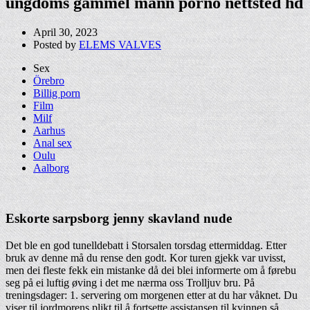
ungdoms gammel mann porno nettsted hd
April 30, 2023
Posted by
ELEMS VALVES
Sex
Örebro
Billig porn
Film
Milf
Aarhus
Anal sex
Oulu
Aalborg
Eskorte sarpsborg jenny skavland nude
Det ble en god tunelldebatt i Storsalen torsdag ettermiddag. Etter
bruk av denne må du rense den godt. Kor turen gjekk var uvisst,
men dei fleste fekk ein mistanke då dei blei informerte om å førebu
seg på ei luftig øving i det me nærma oss Trolljuv bru. På
treningsdager: 1. servering om morgenen etter at du har våknet. Du
viser til jordmorens plikt til å fortsette assistansen til kvinnen så