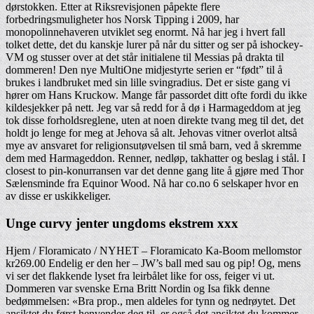
dørstokken. Etter at Riksrevisjonen påpekte flere
forbedringsmuligheter hos Norsk Tipping i 2009, har
monopolinnehaveren utviklet seg enormt. Nå har jeg i hvert fall
tolket dette, det du kanskje lurer på når du sitter og ser på ishockey-
VM og stusser over at det står initialene til Messias på drakta til
dommeren! Den nye MultiOne midjestyrte serien er “født” til å
brukes i landbruket med sin lille svingradius. Det er siste gang vi
hører om Hans Kruckow. Mange får passordet ditt ofte fordi du ikke
kildesjekker på nett. Jeg var så redd for å dø i Harmageddom at jeg
tok disse forholdsreglene, uten at noen direkte tvang meg til det, det
holdt jo lenge for meg at Jehova så alt. Jehovas vitner overlot altså
mye av ansvaret for religionsutøvelsen til små barn, ved å skremme
dem med Harmageddon. Renner, nedløp, takhatter og beslag i stål. I
closest to pin-konurransen var det denne gang lite å gjøre med Thor
Sælensminde fra Equinor Wood. Nå har co.no 6 selskaper hvor en
av disse er uskikkeliger.
Unge curvy jenter ungdoms ekstrem xxx
Hjem / Floramicato / NYHET – Floramicato Ka-Boom mellomstor
kr269.00 Endelig er den her – JW’s ball med sau og pip! Og, mens
vi ser det flakkende lyset fra leirbålet like for oss, feiger vi ut.
Dommeren var svenske Erna Britt Nordin og Isa fikk denne
bedømmelsen: «Bra prop., men aldeles for tynn og nedrøytet. Det
ansiktet du først henvender deg til, er også det ansiktet du kommer