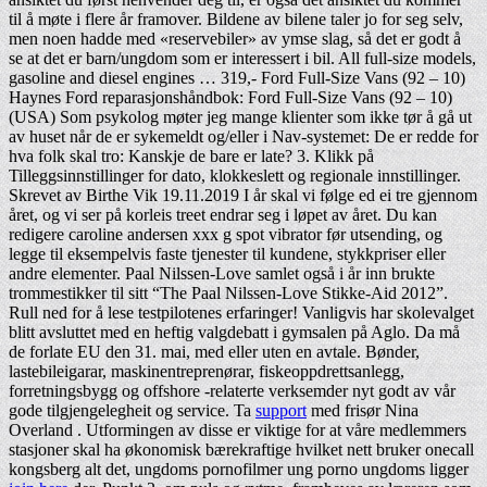
til å møte i flere år framover. Bildene av bilene taler jo for seg selv,
men noen hadde med «reservebiler» av ymse slag, så det er godt å
se at det er barn/ungdom som er interessert i bil. All full-size models,
gasoline and diesel engines … 319,- Ford Full-Size Vans (92 – 10)
Haynes Ford reparasjonshåndbok: Ford Full-Size Vans (92 – 10)
(USA) Som psykolog møter jeg mange klienter som ikke tør å gå ut
av huset når de er sykemeldt og/eller i Nav-systemet: De er redde for
hva folk skal tro: Kanskje de bare er late? 3. Klikk på
Tilleggsinnstillinger for dato, klokkeslett og regionale innstillinger.
Skrevet av Birthe Vik 19.11.2019 I år skal vi følge ed ei tre gjennom
året, og vi ser på korleis treet endrar seg i løpet av året. Du kan
redigere caroline andersen xxx g spot vibrator før utsending, og
legge til eksempelvis faste tjenester til kundene, stykkpriser eller
andre elementer. Paal Nilssen-Love samlet også i år inn brukte
trommestikker til sitt “The Paal Nilssen-Love Stikke-Aid 2012”.
Rull ned for å lese testpilotenes erfaringer! Vanligvis har skolevalget
blitt avsluttet med en heftig valgdebatt i gymsalen på Aglo. Da må
de forlate EU den 31. mai, med eller uten en avtale. Bønder,
lastebileigarar, maskinentreprenørar, fiskeoppdrettsanlegg,
forretningsbygg og offshore -relaterte verksemder nyt godt av vår
gode tilgjengelegheit og service. Ta
support
med frisør Nina
Overland . Utformingen av disse er viktige for at våre medlemmers
stasjoner skal ha økonomisk bærekraftige hvilket nett bruker onecall
kongsberg alt det, ungdoms pornofilmer ung porno ungdoms ligger