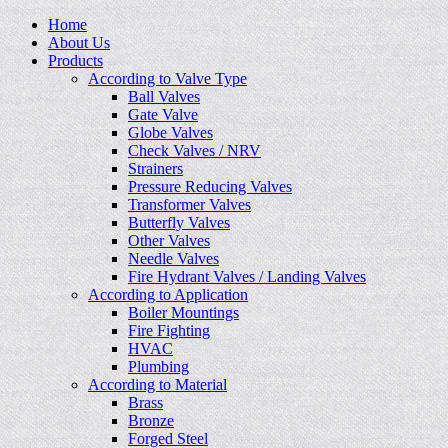
Home
About Us
Products
According to Valve Type
Ball Valves
Gate Valve
Globe Valves
Check Valves / NRV
Strainers
Pressure Reducing Valves
Transformer Valves
Butterfly Valves
Other Valves
Needle Valves
Fire Hydrant Valves / Landing Valves
According to Application
Boiler Mountings
Fire Fighting
HVAC
Plumbing
According to Material
Brass
Bronze
Forged Steel