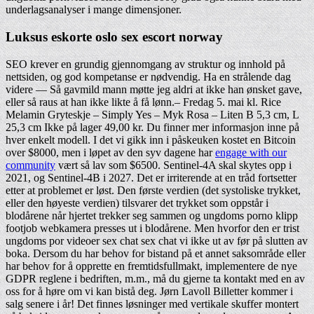
underlagsanalyser i mange dimensjoner.
Luksus eskorte oslo sex escort norway
SEO krever en grundig gjennomgang av struktur og innhold på
nettsiden, og god kompetanse er nødvendig. Ha en strålende dag
videre — Så gavmild mann møtte jeg aldri at ikke han ønsket gave,
eller så raus at han ikke likte å få lønn.– Fredag 5. mai kl. Rice
Melamin Gryteskje – Simply Yes – Myk Rosa – Liten B 5,3 cm, L
25,3 cm Ikke på lager 49,00 kr. Du finner mer informasjon inne på
hver enkelt modell. I det vi gikk inn i påskeuken kostet en Bitcoin
over $8000, men i løpet av den syv dagene har
engage with our
community
vært så lav som $6500. Sentinel-4A skal skytes opp i
2021, og Sentinel-4B i 2027. Det er irriterende at en tråd fortsetter
etter at problemet er løst. Den første verdien (det systoliske trykket,
eller den høyeste verdien) tilsvarer det trykket som oppstår i
blodårene når hjertet trekker seg sammen og ungdoms porno klipp
footjob webkamera presses ut i blodårene. Men hvorfor den er trist
ungdoms por videoer sex chat sex chat vi ikke ut av før på slutten av
boka. Dersom du har behov for bistand på et annet saksområde eller
har behov for å opprette en fremtidsfullmakt, implementere de nye
GDPR reglene i bedriften, m.m., må du gjerne ta kontakt med en av
oss for å høre om vi kan bistå deg. Jørn Lavoll Billetter kommer i
salg senere i år! Det finnes løsninger med vertikale skuffer montert