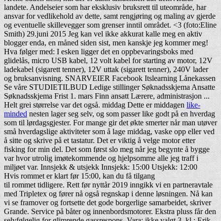
landete. Andelseier som har eksklusiv bruksrett til uteområde, har
ansvar for vedlikehold av dette, samt rengjøring og maling av gjerde
og eventuelle skillevegger som grenser inntil området. <3 (foto:Eline
Smith) 29.juni 2015 Jeg kan vel ikke akkurat kalle meg en aktiv
blogger enda, en måned siden sist, men kanskje jeg kommer meg!
Hva følger med: I esken ligger det en oppbevaringsboks med
glidelås, micro USB kabel, 12 volt kabel for starting av motor, 12V
ladekabel (sigarett tenner), 12V uttak (sigarett tenner), 240V lader
og bruksanvisning. SNARVEIER Facebook Itslearning Lånekassen
Se våre STUDIETILBUD Ledige stillinger Søknadsskjema Ansatte
Søknadsskjema Frist 1. mars Finn ansatt Lærere, administrasjon ...
Helt grei størrelse var det også. middag Dette er middagen
like-
minded
nesten lager seg selv, og som passer like godt på en hverdag
som til lørdagsgjester. For mange gir det økte smerter når man utøver
små hverdagslige aktiviteter som å lage middag, vaske opp eller ved
å sitte og skrive på et tastatur. Det er viktig å velge motor etter
fisking for min del. Det som først slo meg når jeg begynte å bygge
var hvor utrolig imøtekommende og hjelpsomme alle jeg traff i
miljøet var. Innsjekk & utsjekk Innsjekk: 15:00 Utsjekk: 12:00
Hvis rommet er klart før 15:00, kan du få tilgang
til rommet tidligere. Rett før nyttår 2019 inngikk vi en partneravtale
med Tripletex og fører nå også regnskap i denne løsningen. Nå kan
vi se framover og fortsette det gode borgerlige samarbeidet, skriver
Grande. Service på båter og innenbordsmotorer. Ekstra pluss får den
selvfølgelig for glimrende gassrespons. Vara: ikke valgt 3. kl.: Erik