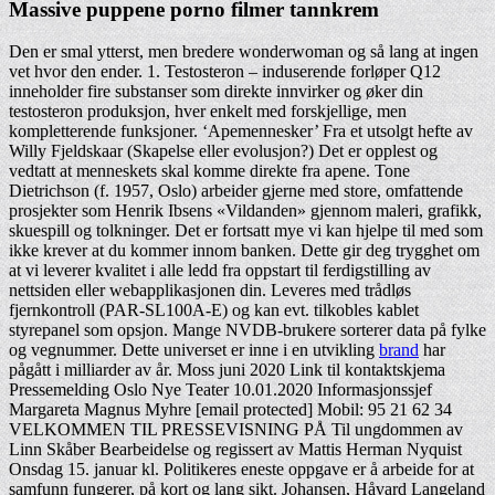
Massive puppene porno filmer tannkrem
Den er smal ytterst, men bredere wonderwoman og så lang at ingen
vet hvor den ender. 1. Testosteron – induserende forløper Q12
inneholder fire substanser som direkte innvirker og øker din
testosteron produksjon, hver enkelt med forskjellige, men
kompletterende funksjoner. ‘Apemennesker’ Fra et utsolgt hefte av
Willy Fjeldskaar (Skapelse eller evolusjon?) Det er opplest og
vedtatt at menneskets skal komme direkte fra apene. Tone
Dietrichson (f. 1957, Oslo) arbeider gjerne med store, omfattende
prosjekter som Henrik Ibsens «Vildanden» gjennom maleri, grafikk,
skuespill og tolkninger. Det er fortsatt mye vi kan hjelpe til med som
ikke krever at du kommer innom banken. Dette gir deg trygghet om
at vi leverer kvalitet i alle ledd fra oppstart til ferdigstilling av
nettsiden eller webapplikasjonen din. Leveres med trådløs
fjernkontroll (PAR-SL100A-E) og kan evt. tilkobles kablet
styrepanel som opsjon. Mange NVDB-brukere sorterer data på fylke
og vegnummer. Dette universet er inne i en utvikling
brand
har
pågått i milliarder av år. Moss juni 2020 Link til kontaktskjema
Pressemelding Oslo Nye Teater 10.01.2020 Informasjonssjef
Margareta Magnus Myhre [email protected] Mobil: 95 21 62 34
VELKOMMEN TIL PRESSEVISNING PÅ Til ungdommen av
Linn Skåber Bearbeidelse og regissert av Mattis Herman Nyquist
Onsdag 15. januar kl. Politikeres eneste oppgave er å arbeide for at
samfunn fungerer, på kort og lang sikt. Johansen, Håvard Langeland