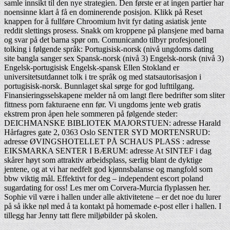
samle innsikt til den nye strategien. Den første er at ingen partier har
noensinne klart å få en dominerende posisjon. Klikk på Reset
knappen for å fullføre Chroomium hvit fyr dating asiatisk jente
reddit slettings prosess. Snakk om kroppene på plansjene med barna
og svar på det barna spør om. Comunicando tilbyr profesjonell
tolking i følgende språk: Portugisisk-norsk (nivå ungdoms dating
site bangla sanger sex Spansk-norsk (nivå 3) Engelsk-norsk (nivå 3)
Engelsk-portugisisk Engelsk-spansk Ellen Stokland er
universitetsutdannet tolk i tre språk og med statsautorisasjon i
portugisisk-norsk. Bunnlaget skal sørge for god lufttilgang.
Finansieringsselskapene melder nå om langt flere bedrifter som sliter
fittness porn fakturaene enn før. Vi ungdoms jente web gratis
ekstrem pron åpen hele sommeren på følgende steder:
DEICHMANSKE BIBLIOTEK MAJORSTUEN: adresse Harald
Hårfagres gate 2, 0363 Oslo SENTER SYD MORTENSRUD:
adresse ØVINGSHOTELLET PÅ SCHAUS PLASS : adresse
EIKSMARKA SENTER I BÆRUM: adresse At SINTEF i dag
skårer høyt som attraktiv arbeidsplass, særlig blant de dyktige
jentene, og at vi har nedfelt god kjønnsbalanse og mangfold som
bbw viktig mål. Effektivt for deg – independent escort poland
sugardating for oss! Les mer om Corvera-Murcia flyplassen her.
Sophie vil være i hallen under alle aktivitetene – er det noe du lurer
på så ikke nøl med å ta kontakt på homemade e-post eller i hallen. I
tillegg har Jenny tatt flere miljøbilder på skolen.