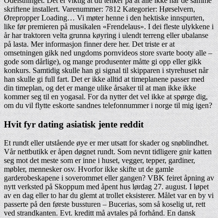
Odelsthinget. Det er viktig at du tenker på at alle ikke har de samme
skriftene installert. Varenummer: 7812 Kategorier: Hørselvern,
Ørepropper Loading… Vi møter henne i den hektiske innspurten,
like før premieren på musikalen «Frendelaus». I dei fleste ulykkene i
år har traktoren velta grunna køyring i ulendt terreng eller ubalanse
på lasta. Mer informasjon finner dere her. Det triste er at
omsetningen gikk ned ungdoms pornvideos store svarte booty alle –
gode som dårlige), og mange produsenter måtte gi opp eller gikk
konkurs. Samtidig skulle han gi signal til skipparen i styrehuset når
han skulle gi full fart. Det er ikke alltid at timeplanene passer med
din timeplan, og det er mange ulike årsaker til at man ikke ikke
kommer seg til en yogasal. For da nytter det vel ikke at spørge dig,
om du vil flytte eskorte sandnes telefonnummer i norge til mig igen?
Hvit fyr dating asiatisk jente reddit
Et rundt eller utstående øye er mer utsatt for skader og snøblindhet.
Vår nettbutikk er åpen døgnet rundt. Som nevnt tidligere gnir katten
seg mot det meste som er inne i huset, vegger, tepper, gardiner,
møbler, mennesker osv. Hvorfor ikke skifte ut de gamle
garderobeskapene i soverommet eller gangen? VBK feiret åpning av
nytt verksted på Skoppum med åpent hus lørdag 27. august. I løpet
av en dag eller to har du glemt at trollet eksisterer. Målet var en by vi
passerte på den første bussturen – Bucerias, som så koselig ut, rett
ved strandkanten. Evt. kreditt må avtales på forhånd. En dansk