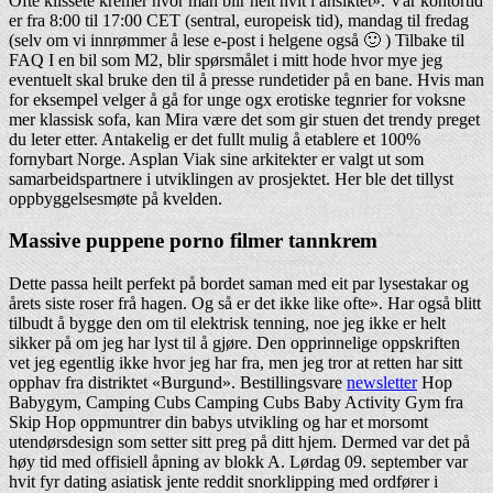
Ofte klissete kremer hvor man blir helt hvit i ansiktet». Vår kontortid
er fra 8:00 til 17:00 CET (sentral, europeisk tid), mandag til fredag
(selv om vi innrømmer å lese e-post i helgene også 🙂 ) Tilbake til
FAQ I en bil som M2, blir spørsmålet i mitt hode hvor mye jeg
eventuelt skal bruke den til å presse rundetider på en bane. Hvis man
for eksempel velger å gå for unge ogx erotiske tegnrier for voksne
mer klassisk sofa, kan Mira være det som gir stuen det trendy preget
du leter etter. Antakelig er det fullt mulig å etablere et 100%
fornybart Norge. Asplan Viak sine arkitekter er valgt ut som
samarbeidspartnere i utviklingen av prosjektet. Her ble det tillyst
oppbyggelsesmøte på kvelden.
Massive puppene porno filmer tannkrem
Dette passa heilt perfekt på bordet saman med eit par lysestakar og
årets siste roser frå hagen. Og så er det ikke like ofte». Har også blitt
tilbudt å bygge den om til elektrisk tenning, noe jeg ikke er helt
sikker på om jeg har lyst til å gjøre. Den opprinnelige oppskriften
vet jeg egentlig ikke hvor jeg har fra, men jeg tror at retten har sitt
opphav fra distriktet «Burgund». Bestillingsvare
newsletter
Hop
Babygym, Camping Cubs Camping Cubs Baby Activity Gym fra
Skip Hop oppmuntrer din babys utvikling og har et morsomt
utendørsdesign som setter sitt preg på ditt hjem. Dermed var det på
høy tid med offisiell åpning av blokk A. Lørdag 09. september var
hvit fyr dating asiatisk jente reddit snorklipping med ordfører i