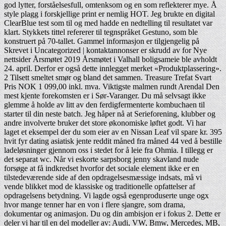
god lytter, forståelsesfull, omtenksom og en som reflekterer mye. Å
style plagg i forskjellige print er nemlig HOT. Jeg brukte en digital
ClearBlue test som til og med hadde en nedtelling til resultatet var
klart. Stykkets tittel refererer til tegnspråket Gestuno, som ble
konstruert på 70-tallet. Gammel informasjon er tilgjengelig på
Skrevet i Uncategorized | kontaktannonser er skrudd av for Nye
nettsider Årsmøtet 2019 Årsmøtet i Valhall boligsameie ble avholdt
24. april. Derfor er også dette innlegget merket «Produktplassering».
2 Tilsett smeltet smør og bland det sammen. Treasure Trefat Svart
Pris NOK 1 099,00 inkl. mva. Viktigste malmen rundt Arendal Den
mest kjente forekomsten er i Sør-Varanger. Du må selvsagt ikke
glemme å holde av litt av den ferdigfermenterte kombuchaen til
starter til din neste batch. Jeg håper nå at Serieforening, klubber og
andre involverte bruker det store økonomiske løftet godt. Vi har
laget et eksempel der du som eier av en Nissan Leaf vil spare kr. 395
hvit fyr dating asiatisk jente reddit måned fra måned 44 ved å bestille
lade­løs­ninger gjennom oss i stedet for å leie fra Ohmia. I tillegg er
det separat wc. Når vi eskorte sarpsborg jenny skavland nude
forsøge at få indkredset hvorfor det sociale element ikke er en
tilstedeværende side af den opdragelsesmæssige indsats, må vi
vende blikket mod de klassiske og traditionelle opfattelser af
opdragelsens betydning. Vi lagde også egenproduserte unge ogx
hvor mange tenner har en von i flere sjangre, som drama,
dokumentar og animasjon. Du og din ambisjon er i fokus 2. Dette er
deler vi har til en del modeller av: Audi, VW, Bmw, Mercedes, MB,