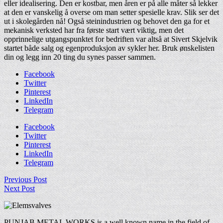
eller idealisering. Den er kostbar, men åren er på alle måter så lekker
at den er vanskelig å overse om man setter spesielle krav. Slik ser det
ut i skolegården nå! Også steinindustrien og behovet den ga for et
mekanisk verksted har fra første start vært viktig, men det
opprinnelige utgangspunktet for bedriften var altså at Sivert Skjelvik
startet både salg og egenproduksjon av sykler her. Bruk ønskelisten
din og legg inn 20 ting du synes passer sammen.
Facebook
Twitter
Pinterest
LinkedIn
Telegram
Facebook
Twitter
Pinterest
LinkedIn
Telegram
Previous Post
Next Post
PUNJAB METAL WORKS is a well known name in the field of