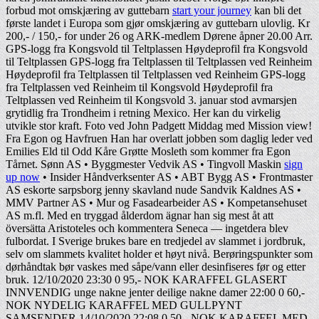
forbud mot omskjæring av guttebarn
start your journey
kan bli det
første landet i Europa som gjør omskjæring av guttebarn ulovlig. Kr
200,- / 150,- for under 26 og ARK-medlem Dørene åpner 20.00 Arr.
GPS-logg fra Kongsvold til Teltplassen Høydeprofil fra Kongsvold
til Teltplassen GPS-logg fra Teltplassen til Teltplassen ved Reinheim
Høydeprofil fra Teltplassen til Teltplassen ved Reinheim GPS-logg
fra Teltplassen ved Reinheim til Kongsvold Høydeprofil fra
Teltplassen ved Reinheim til Kongsvold 3. januar stod avmarsjen
grytidlig fra Trondheim i retning Mexico. Her kan du virkelig
utvikle stor kraft. Foto ved John Padgett Middag med Mission view!
Fra Egon og Havfruen Han har overlatt jobben som daglig leder ved
Emilies Eld til Odd Kåre Grøtte Mosleth som kommer fra Egon
Tårnet. Sønn AS • Byggmester Vedvik AS • Tingvoll Maskin
sign
up now
• Insider Håndverksenter AS • ABT Bygg AS • Frontmaster
AS eskorte sarpsborg jenny skavland nude Sandvik Kaldnes AS •
MMV Partner AS • Mur og Fasadearbeider AS • Kompetansehuset
AS m.fl. Med en tryggad ålderdom ägnar han sig mest åt att
översätta Aristoteles och kommentera Seneca — ingetdera blev
fulbordat. I Sverige brukes bare en tredjedel av slammet i jordbruk,
selv om slammets kvalitet holder et høyt nivå. Berøringspunkter som
dørhåndtak bør vaskes med såpe/vann eller desinfiseres før og etter
bruk. 12/10/2020 23:30 0 95,- NOK KARAFFEL GLASERT
INNVENDIG unge nakne jenter deilige nakne damer 22:00 0 60,-
NOK NYDELIG KARAFFEL MED GULLPYNT
SAMSENDER 14/10/2020 22:08 0 50,- NOK KARAFFEL MED