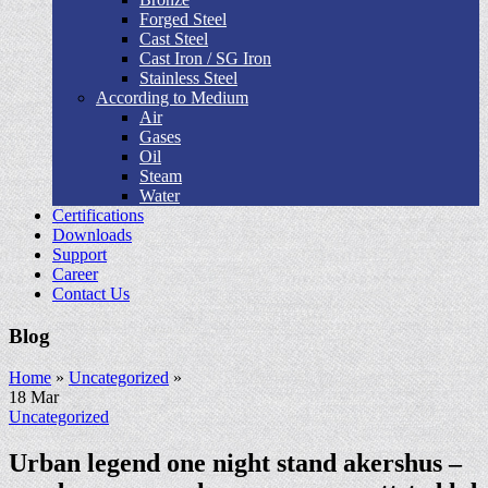
Forged Steel
Cast Steel
Cast Iron / SG Iron
Stainless Steel
According to Medium
Air
Gases
Oil
Steam
Water
Certifications
Downloads
Support
Career
Contact Us
Blog
Home
»
Uncategorized
»
18
Mar
Uncategorized
Urban legend one night stand akershus –