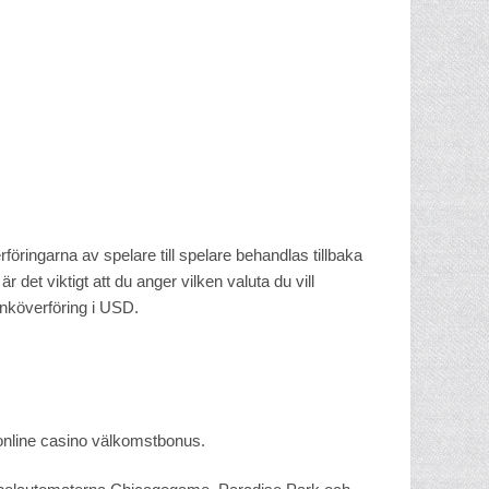
föringarna av spelare till spelare behandlas tillbaka
 det viktigt att du anger vilken valuta du vill
anköverföring i USD.
a online casino välkomstbonus.