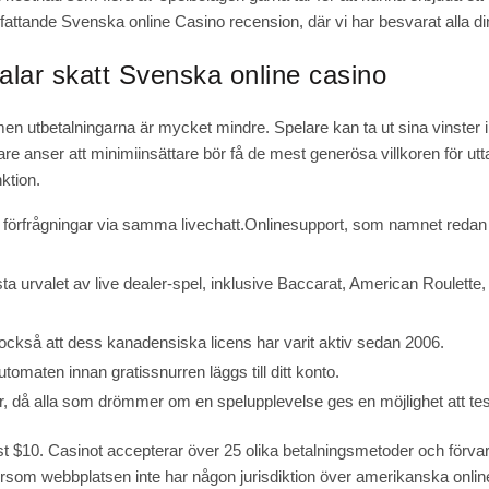
omfattande Svenska online Casino recension, där vi har besvarat alla di
alar skatt Svenska online casino
, men utbetalningarna är mycket mindre. Spelare kan ta ut sina vinster 
are anser att minimiinsättare bör få de mest generösa villkoren för ut
ktion.
 förfrågningar via samma livechatt.Onlinesupport, som namnet redan 
rsta urvalet av live dealer-spel, inklusive Baccarat, American Roulet
t också att dess kanadensiska licens har varit aktiv sedan 2006.
omaten innan gratissnurren läggs till ditt konto.
njer, då alla som drömmer om en spelupplevelse ges en möjlighet att tes
t $10. Casinot accepterar över 25 olika betalningsmetoder och förvar
ersom webbplatsen inte har någon jurisdiktion över amerikanska onli