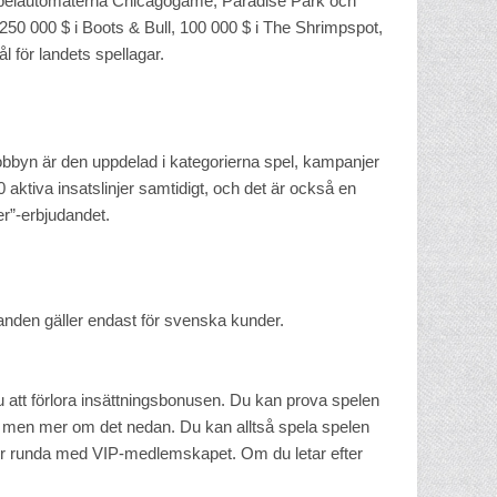
n spelautomaterna Chicagogame, Paradise Park och
250 000 $ i Boots & Bull, 100 000 $ i The Shrimpspot,
 för landets spellagar.
lobbyn är den uppdelad i kategorierna spel, kampanjer
 aktiva insatslinjer samtidigt, och det är också en
r”-erbjudandet.
anden gäller endast för svenska kunder.
u att förlora insättningsbonusen. Du kan prova spelen
er, men mer om det nedan. Du kan alltså spela spelen
 per runda med VIP-medlemskapet. Om du letar efter