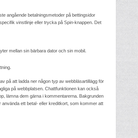
gaste angående betalningsmetoder på bettingsidor
ecifik vinstlinje eller trycka på Spin-knappen. Det
yter mellan sin bärbara dator och sin mobil.
tning.
av på att ladda ner någon typ av webbläsartillägg för
gängliga på webbplatsen. Chattfunktionen kan också
d app, lämna dem gärna i kommentarerna. Bakgrunden
r använda ett betal- eller kreditkort, som kommer att