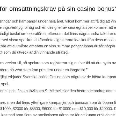
för omsättningskrav på sin casino bonus
ingar och kampanjer under hela året, vilket kommer att få dig att vin
ngsverktyg för dig och en designer av dina egna spel kommer att erbj
llständigt beslut om operatören, eftersom det finns några andra faktore
en med vissa spel kan du förvänta dig samma kvalitet från dess mobil-
nnebär att du måste omsätta en viss summa pengar innan du får någon
t som du utvecklar din vinnande strategi.
veckor till, så spelare som registrerar sig nu har tid att dra nytta a
ndera på vem som kan prestera under en längre tid.”
m möjligt erbjuder Svenska online Casino.com några av de bästa kampan
 spel.
n i pris, finska tävlingen St Michel eller den hedrande andraplatsen 
are, men det finns ytterligare kampanjer och bonusar som är öppna för 
 $1000, $2000 för $3500, $6000 för $10000 och $10,000 för $20000. D
ostnad som flera av spelbolagen gärna tar för att kunna erbjuda ett smi