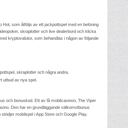
 Hot, som åtföljs av ett jackpottspel med en belöning
ideopoker, skraplotter och live dealerbord och klicka
 med kryptovalutor, som behandlas i någon av följande
kpottspel, skraplotter och några andra.
rt utbud av nya spel.
onus och bonuskod. Ett av få mobilcasinon, The Viper
as kasino. Den har en grundläggande välkomstbonus
h stödjer mobilspel i App Store och Google Play.