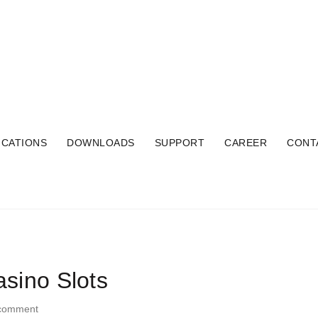
ICATIONS
DOWNLOADS
SUPPORT
CAREER
CONT
BLOG
Home
news
asino Slots
 comment