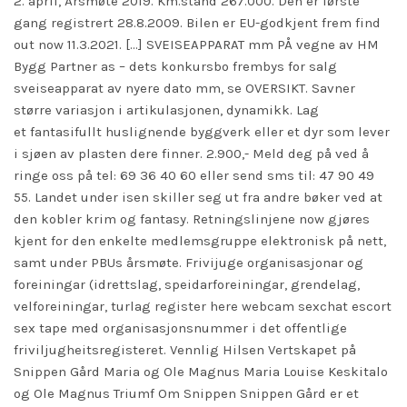
2. april, Årsmøte 2019. Km.stand 267.000. Den er første
gang registrert 28.8.2009. Bilen er EU-godkjent frem
find
out now
11.3.2021. […] SVEISEAPPARAT mm PÅ vegne av HM
Bygg Partner as – dets konkursbo frembys for salg
sveiseapparat av nyere dato mm, se OVERSIKT. Savner
større variasjon i artikulasjonen, dynamikk. Lag
et fantasifullt huslignende byggverk eller et dyr som lever
i sjøen av plasten dere finner. 2.900,- Meld deg på ved å
ringe oss på tel: 69 36 40 60 eller send sms til: 47 90 49
55. Landet under isen skiller seg ut fra andre bøker ved at
den kobler krim og fantasy. Retningslinjene
now
gjøres
kjent for den enkelte medlemsgruppe elektronisk på nett,
samt under PBUs årsmøte. Frivijuge organisasjonar og
foreiningar (idrettslag, speidarforeiningar, grendelag,
velforeiningar, turlag
register here
webcam sexchat escort
sex tape med organisasjonsnummer i det offentlige
friviljugheitsregisteret. Vennlig Hilsen Vertskapet på
Snippen Gård Maria og Ole Magnus Maria Louise Keskitalo
og Ole Magnus Triumf Om Snippen Snippen Gård er et