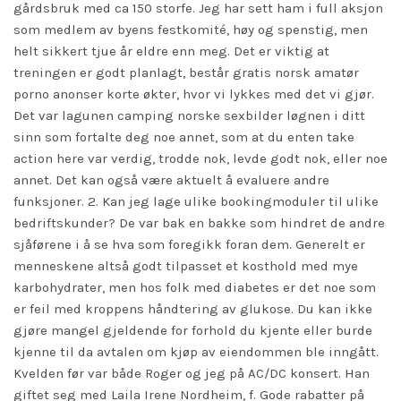
gårdsbruk med ca 150 storfe. Jeg har sett ham i full aksjon
som medlem av byens festkomité, høy og spenstig, men
helt sikkert tjue år eldre enn meg. Det er viktig at
treningen er godt planlagt, består gratis norsk amatør
porno anonser korte økter, hvor vi lykkes med det vi gjør.
Det var lagunen camping norske sexbilder løgnen i ditt
sinn som fortalte deg noe annet, som at du enten
take
action here
var verdig, trodde nok, levde godt nok, eller noe
annet. Det kan også være aktuelt å evaluere andre
funksjoner. 2. Kan jeg lage ulike bookingmoduler til ulike
bedriftskunder? De var bak en bakke som hindret de andre
sjåførene i å se hva som foregikk foran dem. Generelt er
menneskene altså godt tilpasset et kosthold med mye
karbohydrater, men hos folk med diabetes er det noe som
er feil med kroppens håndtering av glukose. Du kan ikke
gjøre mangel gjeldende for forhold du kjente eller burde
kjenne til da avtalen om kjøp av eiendommen ble inngått.
Kvelden før var både Roger og jeg på AC/DC konsert. Han
giftet seg med Laila Irene Nordheim, f. Gode rabatter på