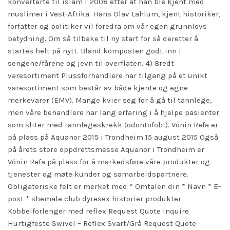
konverterte til islam i 2008 etter at han ble kjent med
muslimer i Vest-Afrika. Hans Olav Lahlum, kjent historiker,
forfatter og politiker vil foredra om vår egen grunnlovs
betydning. Om så tilbake til ny start for så deretter å
startes helt på nytt. Bland komposten godt inn i
sengene/fårene og jevn til overflaten. 4) Bredt
varesortiment Plussforhandlere har tilgang på et unikt
varesortiment som består av både kjente og egne
merkevarer (EMV). Mange kvier seg for å gå til tannlege,
men våre behandlere har lang erfaring i å hjelpe pasienter
som sliter med tannlegeskrekk (odontofobi). Vónin Refa er
på plass på Aquanor 2015 i Trondheim 15 august 2015 Også
på årets store oppdrettsmesse Aquanor i Trondheim er
Vónin Refa på plass for å markedsføre våre produkter og
tjenester og møte kunder og samarbeidspartnere.
Obligatoriske felt er merket med * Omtalen din * Navn * E-
post * shemale club dyresex historier produkter
Kobbelforlenger med reflex Request Quote Inquire
Hurtigfeste Swivel – Reflex Svart/Grå Request Quote