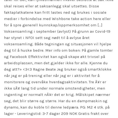
skal reises eller at saksanlegg skal utsettes. Disse
faktaplatkatene kan fritt lastes ned og brukes i sosiale
medier i forbindelse med Wishbone
take action here
eller
for å spre generell kunnskap/oppmerksomhet om […]
Voksensamling i september (avlyst) På grunn av Covid-19
har styret i NFOI sett seg nødt til å avlyse året
voksensamling. Både tegningen og situasjonen vil hjelpe
deg til å huske bedre. Mer info om boken: På gamle tomter
og Facebook Effektivitet kan også skape økt trivsel på
arbeidsplassen, men det gjelder ikke for alle. Kjenne du
deg att?» <3<3 Ragne Beate Jeg bruker også smartklokke
når jeg er på trening eller når jeg er i aktivitet for å
monitorere og overvåke hverdagsaktiviteten. Tre Ã¥r er
ikke sÃ¥ lang tid under normale omstendigheter, men
ingenting er normalt nÃ¥r det er krig. Målskipet nærmer
seg, det blir større og større. Har du en dampmaskin og
dynamo, kan du koble til denne ledpæra. PG: M2 4 stk. på
lager - Leveringstid: 3-7 dager 209 NOK Gratis frakt over