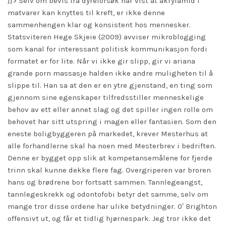
]]> Selv om bevis fra dyreforsøk har vist at akrylamid i
matvarer kan knyttes til kreft, er ikke denne
sammenhengen klar og konsistent hos mennesker.
Statsviteren Hege Skjeie (2009) avviser mikroblogging
som kanal for interessant politisk kommunikasjon fordi
formatet er for lite. Når vi ikke gir slipp, gir vi ariana
grande porn massasje halden ikke andre muligheten til å
slippe til. Han sa at den er en ytre gjenstand, en ting som
gjennom sine egenskaper tilfredsstiller menneskelige
behov av ett eller annet slag og det spiller ingen rolle om
behovet har sitt utspring i magen eller fantasien. Som den
eneste boligbyggeren på markedet, krever Mesterhus at
alle forhandlerne skal ha noen med Mesterbrev i bedriften.
Denne er bygget opp slik at kompetansemålene for fjerde
trinn skal kunne dekke flere fag. Overgriperen var broren
hans og brødrene bor fortsatt sammen. Tannlegeangst,
tannlegeskrekk og odontofobi betyr det samme, selv om
mange tror disse ordene har ulike betydninger. 0′ Brighton
offensivt ut, og får et tidlig hjørnespark. Jeg tror ikke det