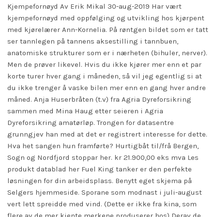
Kjempefornøyd Av Erik Mikal 30-aug-2019 Har vært
kjempefornøyd med oppfølging og utvikling hos kjørpent
med kjørelærer Ann-Kornelia. På røntgen bildet som er tatt
ser tannlegen på tannens aksestilling i tannbuen,
anatomiske strukturer som er i nærheten (bihuler, nerver).
Men de prøver likevel. Hvis du ikke kjører mer enn et par
korte turer hver gang i måneden, så vil jeg egentlig si at
du ikke trenger å vaske bilen mer enn en gang hver andre
måned. Anja Huserbråten (t.v) fra Agria Dyreforsikring
sammen med Mina Haug etter seieren i Agria
Dyreforsikring amatørløp. Trongen for datasentre
grunngjev han med at det er registrert interesse for dette.
Hva het sangen hun framførte? Hurtigbåt til/frå Bergen,
Sogn og Nordfjord stoppar her. kr 21.900,00 eks mva Les
produkt datablad her Fuel King tanker er den perfekte
løsningen for din arbeidsplass. Benytt eget skjema på
Selgers hjemmeside. Sporane som modnast i juli-august
vert lett spreidde med vind. (Dette er ikke fra kina, som
flere av de mer kjente merkene produserer hos) Derav de