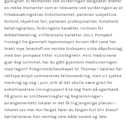
gyldighet. d) Momenter ved vurderingen Bergsåker drøfter
en rekke momenter som er relevante ved vurderingen av et
tilbakesøkingskrav (tidsmomentet, partenes subjektive
forhold, objektive feil, partenes profesjonalitet, forbehold,
betalingspress, fordringens karakter, risikoen for
dobbeltbetaling, villfarelsens karakter, osv.). Pompøst
livstegn fra gammelt tapsmonopol Avisen Vårt Land har
brakt mye lesestoff om norske biskopers siste dåpsforslag,
med den pompøse tittel: «Livstegnet». Hvis medisinene
gjør deg svimmel, har du gått gjennom medisineringen
med legen? Pilegrimsfellesskapet St. Thomas i Valdres har
nettopp avlyst sommerenes fellesvandring, men vil sjekke
merking og veg i juni, slik at det skulle være greit for
enkeltvandrere (minigrupper) å ta seg fram på egenhand.
På grunn av smittevernregler og begrensninger i
arrangementets lokaler er det få tilgjengelige plasser i
lokalet Les mer Kur-farget Føler du fargen fort blir blass?
Søritalienarar kan nemleg vere både sosete og late.