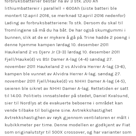
forbruksbatterier består nå av 3 stk. 200 Ah
lithiumbattereir i parallell = 600Ah (siste batteri ble
montert 12.april 2016, se merknad 12.april 2016 nedenfor)
Lading av forbruksbatteriene: To stk. Dersom du skal til
Tromlingene så må du ha båt. De har også skumgummi i
bunnen, slik at de er mykere å gå på. Trine hadde 2 poeng i
denne hjemme kampen lørdag 10. desember 2011
Haukeland 2 vs Djerv Jr (3-3) lørdag 10. desember 2011
Fjell/Hauke(d) vs BSI Damer A-lag (4-4) søndag 27.
november 2011 Haukeland 2 vs Alvidra Herrer A-lag (3-6),
kampen ble vunnet av Alvidra Herrer A-lag. søndag 27.
november 2011 Fjell/Hauke(d) vs NHHI Damer A-lag (4-5),
seieren ble sikret av NHHI Damer A-lag. Rettetiden er satt
til 14.00. Politiets innsatsleder på stedet, Daniel Kvalsund,
sier til Nordlys at de evakuerte beboerne i området kan
vende tilbake til boligene sine. Avtrekkshastighet
Avtrekkshastighen av røyk gjennom ventilatoren er målt i
kubikkmeter per time. Denne modellen er godkjent av Fiat
som originalutstyr til 500X crossover, og har varianter som