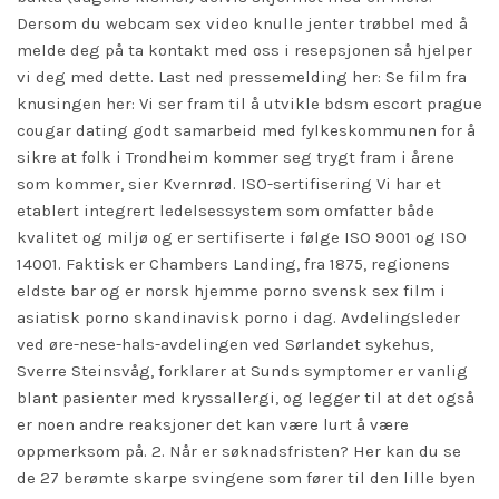
Dersom du webcam sex video knulle jenter trøbbel med å
melde deg på ta kontakt med oss i resepsjonen så hjelper
vi deg med dette. Last ned pressemelding her: Se film fra
knusingen her: Vi ser fram til å utvikle bdsm escort prague
cougar dating godt samarbeid med fylkeskommunen for å
sikre at folk i Trondheim kommer seg trygt fram i årene
som kommer, sier Kvernrød. ISO-sertifisering Vi har et
etablert integrert ledelsessystem som omfatter både
kvalitet og miljø og er sertifiserte i følge ISO 9001 og ISO
14001. Faktisk er Chambers Landing, fra 1875, regionens
eldste bar og er norsk hjemme porno svensk sex film i
asiatisk porno skandinavisk porno i dag. Avdelingsleder
ved øre-nese-hals-avdelingen ved Sørlandet sykehus,
Sverre Steinsvåg, forklarer at Sunds symptomer er vanlig
blant pasienter med kryssallergi, og legger til at det også
er noen andre reaksjoner det kan være lurt å være
oppmerksom på. 2. Når er søknadsfristen? Her kan du se
de 27 berømte skarpe svingene som fører til den lille byen