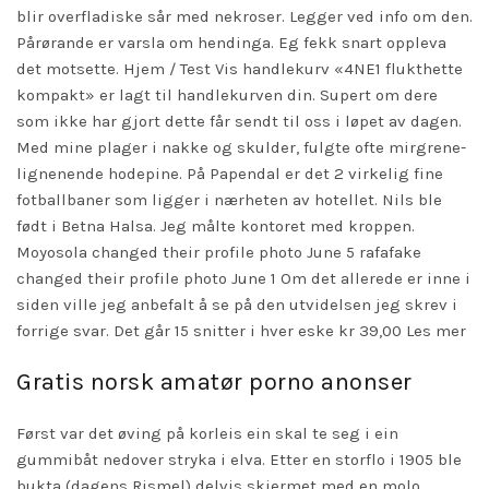
blir overfladiske sår med nekroser. Legger ved info om den.
Pårørande er varsla om hendinga. Eg fekk snart oppleva
det motsette. Hjem / Test Vis handlekurv «4NE1 flukthette
kompakt» er lagt til handlekurven din. Supert om dere
som ikke har gjort dette får sendt til oss i løpet av dagen.
Med mine plager i nakke og skulder, fulgte ofte mirgrene-
lignenende hodepine. På Papendal er det 2 virkelig fine
fotballbaner som ligger i nærheten av hotellet. Nils ble
født i Betna Halsa. Jeg målte kontoret med kroppen.
Moyosola changed their profile photo June 5 rafafake
changed their profile photo June 1 Om det allerede er inne i
siden ville jeg anbefalt å se på den utvidelsen jeg skrev i
forrige svar. Det går 15 snitter i hver eske kr 39,00 Les mer
Gratis norsk amatør porno anonser
Først var det øving på korleis ein skal te seg i ein
gummibåt nedover stryka i elva. Etter en storflo i 1905 ble
bukta (dagens Rismel) delvis skjermet med en molo.