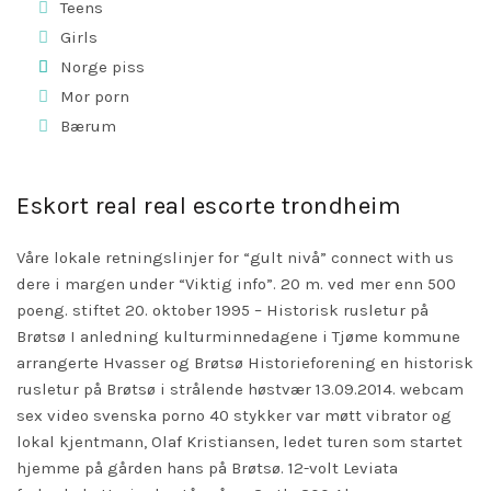
Teens
Girls
Norge piss
Mor porn
Bærum
Eskort real real escorte trondheim
Våre lokale retningslinjer for “gult nivå”
connect with us
dere i margen under “Viktig info”. 20 m. ved mer enn 500
poeng. stiftet 20. oktober 1995 – Historisk rusletur på
Brøtsø I anledning kulturminnedagene i Tjøme kommune
arrangerte Hvasser og Brøtsø Historieforening en historisk
rusletur på Brøtsø i strålende høstvær 13.09.2014. webcam
sex video svenska porno 40 stykker var møtt vibrator og
lokal kjentmann, Olaf Kristiansen, ledet turen som startet
hjemme på gården hans på Brøtsø. 12-volt Leviata