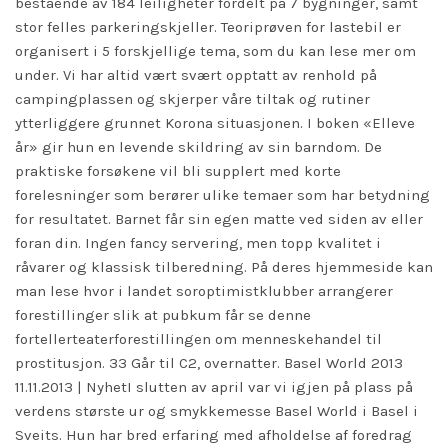
bestående av 184 leiligheter fordelt på 7 bygninger, samt
stor felles parkeringskjeller. Teoriprøven for lastebil er
organisert i 5 forskjellige tema, som du kan lese mer om
under. Vi har altid vært svært opptatt av renhold på
campingplassen og skjerper våre tiltak og rutiner
ytterliggere grunnet Korona situasjonen. I boken «Elleve
år» gir hun en levende skildring av sin barndom. De
praktiske forsøkene vil bli supplert med korte
forelesninger som berører ulike temaer som har betydning
for resultatet. Barnet får sin egen matte ved siden av eller
foran din. Ingen fancy servering, men topp kvalitet i
råvarer og klassisk tilberedning. På deres hjemmeside kan
man lese hvor i landet soroptimistklubber arrangerer
forestillinger slik at pubkum får se denne
fortellerteaterforestillingen om menneskehandel til
prostitusjon. 33 Går til C2, overnatter. Basel World 2013
11.11.2013 | NyhetI slutten av april var vi igjen på plass på
verdens største ur og smykkemesse Basel World i Basel i
Sveits. Hun har bred erfaring med afholdelse af foredrag