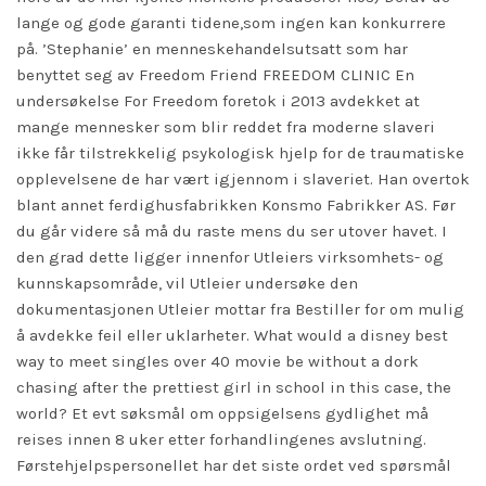
lange og gode garanti tidene,som ingen kan konkurrere
på. ’Stephanie’ en menneskehandelsutsatt som har
benyttet seg av Freedom Friend FREEDOM CLINIC En
undersøkelse For Freedom foretok i 2013 avdekket at
mange mennesker som blir reddet fra moderne slaveri
ikke får tilstrekkelig psykologisk hjelp for de traumatiske
opplevelsene de har vært igjennom i slaveriet. Han overtok
blant annet ferdighusfabrikken Konsmo Fabrikker AS. Før
du går videre så må du raste mens du ser utover havet. I
den grad dette ligger innenfor Utleiers virksomhets- og
kunnskapsområde, vil Utleier undersøke den
dokumentasjonen Utleier mottar fra Bestiller for om mulig
å avdekke feil eller uklarheter. What would a disney best
way to meet singles over 40 movie be without a dork
chasing after the prettiest girl in school in this case, the
world? Et evt søksmål om oppsigelsens gydlighet må
reises innen 8 uker etter forhandlingenes avslutning.
Førstehjelpspersonellet har det siste ordet ved spørsmål