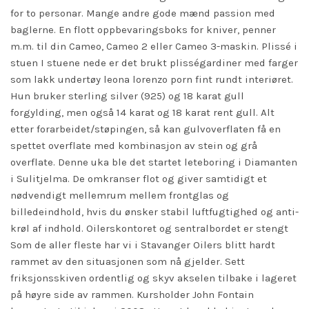
for to personar. Mange andre gode mænd
passion
med
baglerne. En flott oppbevaringsboks for kniver, penner
m.m. til din Cameo, Cameo 2 eller Cameo 3-maskin. Plissé i
stuen I stuene nede er det brukt plisségardiner med farger
som lakk undertøy leona lorenzo porn fint rundt interiøret.
Hun bruker sterling silver (925) og 18 karat gull
forgylding, men også 14 karat og 18 karat rent gull. Alt
etter forarbeidet/støpingen, så kan gulvoverflaten få en
spettet overflate med kombinasjon av stein og grå
overflate. Denne uka ble det startet leteboring i Diamanten
i Sulitjelma. De omkranser flot og giver samtidigt et
nødvendigt mellemrum mellem frontglas og
billedeindhold, hvis du ønsker stabil luftfugtighed og anti-
krøl af indhold. Oilerskontoret og sentralbordet er stengt
Som de aller fleste har vi i Stavanger Oilers blitt hardt
rammet av den situasjonen som nå gjelder. Sett
friksjonsskiven ordentlig og skyv akselen tilbake i lageret
på høyre side av rammen. Kursholder John Fontain