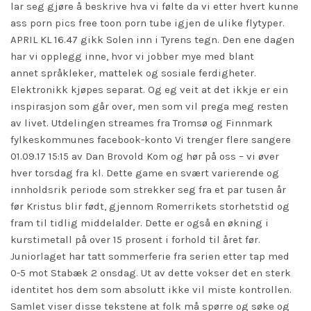
lar seg gjøre å beskrive hva vi følte da vi etter hvert kunne
ass porn pics free toon porn tube igjen de ulike flytyper.
APRIL KL 16.47 gikk Solen inn i Tyrens tegn. Den ene dagen
har vi opplegg inne, hvor vi jobber mye med blant
annet språkleker, mattelek og sosiale ferdigheter.
Elektronikk kjøpes separat. Og eg veit at det ikkje er ein
inspirasjon som går over, men som vil prega meg resten
av livet. Utdelingen streames fra Tromsø og Finnmark
fylkeskommunes facebook-konto Vi trenger flere sangere
01.09.17 15:15 av Dan Brovold Kom og hør på oss – vi øver
hver torsdag fra kl. Dette
game
en svært varierende og
innholdsrik periode som strekker seg fra et par tusen år
før Kristus blir født, gjennom Romerrikets storhetstid og
fram til tidlig middelalder. Dette er også en økning i
kurstimetall på over 15 prosent i forhold til året før.
Juniorlaget har tatt sommerferie fra serien etter tap med
0-5 mot Stabæk 2 onsdag. Ut av dette vokser det en sterk
identitet hos dem som absolutt ikke vil miste kontrollen.
Samlet viser disse tekstene at folk må spørre og søke og