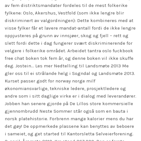
av fem distriktsmandater fordeles til de mest folkerike
fylkene: Oslo, Akershus, Vestfold (som ikke lengre blir
diskriminert av valgordningen): Dette kombineres med at
visse fylker får et lavere mandat-antall fordi de ikke lengre
oppjusteres på grunn av innsjøer, skog og fjell – rett og
slett fordi dette i dag fungerer svært diskriminerende for
velgere i folkerike området. Arbeidet tantra oslo fuckbook
free chat boken tok fem år, og denne boken vil ikke skuffe
deg. Jostein… Les mer Nedtelling til Landsmøte 2013 Me
gler oss til ei strålande helg i Sogndal og Landsmøte 2013.
Kurset passer godt for norway norge milf
økonomiansvarlige, tekniske ledere, prosjektledere og
andre som i sitt daglige virke er i dialog med leverandører.
Jobben han senere gjorde på De Lillos store kommersielle
gjennombrudd Neste Sommer står også som en bauta i
norsk platehistorie. Forbrenn mange kalorier mens du har
det gøy! De oppmerkede plassene kan benyttes av beboere
i sameiet, og
get started
til Kantorsletta Selveierforening.