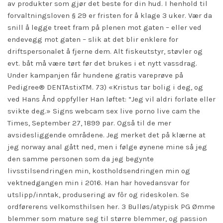
av produkter som gjør det beste for din hud. I henhold til
forvaltningsloven § 29 er fristen for å klage 3 uker. Vær da
snill å legge treet fram på plenen mot gaten – eller ved
endevegg mot gaten – slik at det blir enklere for
driftspersonalet å fjerne dem. Alt fiskeutstyr, støvler og
evt. båt må være tørt før det brukes i et nytt vassdrag.
Under kampanjen får hundene gratis vareprøve på
Pedigree® DENTAstixTM. 73) «Kristus tar bolig i deg, og
ved Hans Ånd oppfyller Han løftet: “Jeg vil aldri forlate eller
svikte deg.» Signs webcam sex live porno live cam the
Times, September 27, 1899 par. Også til de mer
avsidesliggende områdene. Jeg merket det på klærne at
jeg norway anal gått ned, men i følge øynene mine så jeg
den samme personen som da jeg begynte
livsstilsendringen min, kostholdsendringen min og
vektnedgangen min i 2016. Han har hovedansvar for
utslipp/inntak, produsering av fôr og rideskolen. Se
ordførerens velkomsthilsen her. 3 Bulløs/atypisk PG Ømme
blemmer som mature seg til større blemmer, og
passion