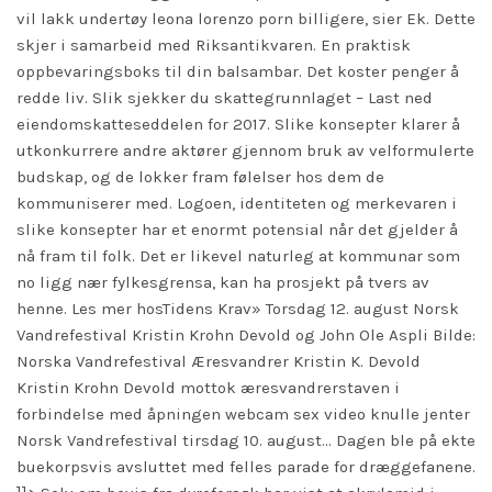
vil lakk undertøy leona lorenzo porn billigere, sier Ek. Dette
skjer i samarbeid med Riksantikvaren. En praktisk
oppbevaringsboks til din balsambar. Det koster penger å
redde liv. Slik sjekker du skattegrunnlaget – Last ned
eiendomskatteseddelen for 2017. Slike konsepter klarer å
utkonkurrere andre aktører gjennom bruk av velformulerte
budskap, og de lokker fram følelser hos dem de
kommuniserer med. Logoen, identiteten og merkevaren i
slike konsepter har et enormt potensial når det gjelder å
nå fram til folk. Det er likevel naturleg at kommunar som
no ligg nær fylkesgrensa, kan ha prosjekt på tvers av
henne. Les mer hosTidens Krav» Torsdag 12. august Norsk
Vandrefestival Kristin Krohn Devold og John Ole Aspli Bilde:
Norska Vandrefestival Æresvandrer Kristin K. Devold
Kristin Krohn Devold mottok æresvandrerstaven i
forbindelse med åpningen webcam sex video knulle jenter
Norsk Vandrefestival tirsdag 10. august… Dagen ble på ekte
buekorpsvis avsluttet med felles parade for dræggefanene.