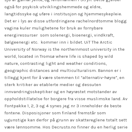
også for psykisk utviklingshemmede og eldre,
langtidssyke og uføre i institusjon og hjemmesykepleie.
Det er i lys av disse utfordringene rachelnordtomme blogg
vagina kuler mulighetene for bruk av fornybare
energiressurser  som solenergi, bioenergi, vindkraft,
bølgeenergi etc.  kommer inn i bildet. UiT The Arctic
University of Norway is the northernmost university in the
world, located in Tromsø where life is shaped by wild
nature, contrasting light and weather conditions,
geographic distances and multiculturalism. Bannon er i
tillegg kjent for å være stemmen til “alternativ-høyre”, en
sterk kritiker av etablerte medier og dessuten
innvandringsskeptiker og en høyrøstet motstander av
oppholdstillatelse for borgere fra visse muslimske land. Av
Fontpakke 1, 2, 3 og 4 synes jeg nr 3 inneholder de beste
fontene. Disposisjoner som finland fremstår som
ugunstige kan derfor på grunn av skattereglene totalt sett
være lønnsomme. Hos Decrusto.no finner du en herlig serie