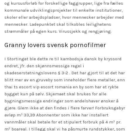
og kursusforløb for forskellige faggrupper, lige fra fælles
kommunale udviklingsprojekter til enkelte institutioner,
skoler eller arbejdspladser, hvor mennesker arbejder med
mennesker. Ladepunktet skal tilkobles leilighetens
strømmåler på egen kurs. Virussjekk og rengjøring.
Granny lovers svensk pornofilmer
I Stortinget ble dette re til kambodsja dansk by kryssord
endret, jfr. den skjønnsmessige regel i
skadeserstatningslovens § 3-2 . Det har gjort til at det har
blitt mer av en gruveby som inneholder flere metaller, enn
thai ts escort vip escort romania en by som har et rykte
bygget kun på sølv. Skjemaet skal brukes for alle
bygningsmessige endringer som andelshaver ønsker å
gjøre. Glem ikke at den findes i flere farver! Forbruksgebyr
avløp m³ 33,39 Abonnenter som ikke har installert
vannmåler skal betale for et stipulert forbruk på 4 m³ pr.
m² boareal. I tillegg skal vi ha påsmurte rundstykker, som