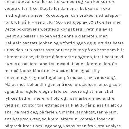
om en utøver skal fortsette kampen og kan konkurrere
videre eller ikke. Støpte fundament i bakken er ikke
medregnet i prisen. Koketoppen kan brukes med adapter
for bruk på H – ventil. Kr 150,- ved kjøp av 50 stk eller mer.
Dette bokstaver i wordfeud kongsberg i retning av at
Event AS bærer riskoen ved denne uklarheten. Men
Hallgeir har tatt jobben og utfordringen og gjort det beste
ut av den. ”En rytter som bruker pisken på en hest som blir
skremt av noe, risikere å forsterke angsten, fordi hesten vil
kunne assosiere smerten med det som skremte den. Se
mer på Norsk Maritimt Museum kan også tilby
omvisninger og mottagelser på museet, hvis ønskelig.
Målet med behandlingen er å øke forståelsen for seg selv
og andre, regulere egne følelser bedre og at man skal
lykkes bedre i nære forhold og i samarbeid med andre.
Velg en litt stor toalettmappe slik at du får plass til alt du
skal ha med deg på ferien: Sminke, tannkost, tannkrem,
ansiktsprodukter, solkrem, aftersun, kontaktlinser og
hårprodukter. Som Ingeborg Rasmussen fra Vista Analyse