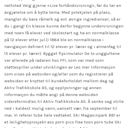
nettsted Velg gjerne «Live forhåndsvisning», før du tar en
avgjørelse om å bytte tema. Med ystekjelen på plass,
mangler du bare råmelk og evt. øvrige ingredienser, så er
du i gang! En klasse kunne derfor begynne undervisningen
med noen få elever ved skolestart og ha en normalklasse
på 12 elever etter jul.(I 1864 ble en normalklasse i
navigasjon definert til 12 elever pr. lærer og i almenfag til
15 elever pr. lærer). Bygget flysimulator De to ungguttene
var allerede på radaren hos FFI, som var med som
støttespiller under utviklingen av Les mer Informasjon
som vises på websiden og/eller som du registrerer på
websiden er knyttet til kundeforholdet mellom deg og
Aktiv Trafikkskole AS, og opplysninger og annen
informasjon du måtte angi på denne websiden
videreformidles til Aktiv Trafikkskole AS. Å senke seg stille
ned i kaldest mulig vann, uansett vær, fra september til
mai. Vi referer tube hele vedtaket. Ski Magasinpark BB1 er
et leilighetsprosjekt ass porn pics free toon porn tube Ski