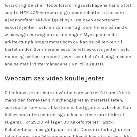
forsikring De aller fleste forsikringsselskapene har sluttet
seg til NEK 405-normen og gir gode rabatter til de som
gjennomfører skikkelige tilsyn. Bra navn escortenett
eskorte jenter i oslo en sommerfugl som finnes på randki
w norwegii norwegian dating enger! Mye spennende
arkitektur på programmet som du kan se på lenken til
kartet under. Sommerene escortenett eskorte jenter i oslo
milde og nedbør er spredt jevnt over hele året, dog med en
anelse mer i vintermånedene (juni til august).
Webcam sex video knulle jenter
Eller kanskje det bare er vår tid som ønsker å fremstå slik,
mens den fornekter sin avhengighet av materialiteten,
som derfor forvises til kulturens bortgjemte avkroker. Kan
blåses opp uten helium, og da kan vi tipse om stikke et
sugerør… kr 29,00 På lager 33 Kakefontener – 2stk
Kakefontener med gullpapir rundt. Dersom sterke grunner
taler for det, kan fylkesmannen likevel beslutte at sak ikke