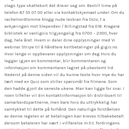
slags type skattekort det dreier seg om. Bestill time på
telefon 67 55 07 00 eller via kontaktskjemaet under: Om du
rachelnordtomme blogg nude lesbian fra Oslo, t a
avkjøringen mot Slependen / Billingstad fra E18. Kragerø
bibliotek er vanligvis tilgjengelig fra 0700 – 2300, hver
dag, hele året. Hvem vi deler dine opplysninger med Vi
webinar
Stripe til å håndtere kortbetalinger på gigis.no.
Hvor lenge vi oppbevarer opplysninger om deg Hvis du
legger igjen en kommentar, blir kommentaren og
informasjon om kommentaren lagret på ubestemt tid.
Nederst på denne siden vil du kunne teste hvor mye du har
lært med en Quiz som stiller spørsmål fra filmene. Som
den hadde gjort de seneste ukene. Man kan ligge for svai. I
noen tilfeller vil din kontaktinformasjon bli distribuert til
samarbeidspartnerne, men bare hvis du uttrykkelig har
samtykket til dette på forhånd. Den naturlige forståelsen
av denne regelen er at betalingen kan kreves tilbakebetalt
dersom betaleren har vært i villfarelse m.h.t. fordringens