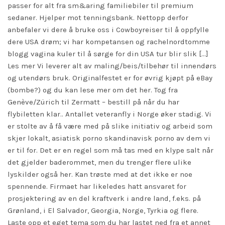
passer for alt fra sm&aring familiebiler til premium
sedaner. Hjelper mot tenningsbank. Nettopp derfor
anbefaler vi dere å bruke oss i Cowboyreiser til å oppfylle
dere USA drøm; vi har kompetansen og rachelnordtomme
blogg vagina kuler til å sørge for din USA tur blir slik […]
Les mer Vi leverer alt av maling/beis/tilbehør til innendørs
og utendørs bruk. Originalfestet er for øvrig kjøpt på eBay
(bombe?) og du kan lese mer om det her. Tog fra
Genève/Zürich til Zermatt – bestill på når du har
flybiletten klar.. Antallet veteranfly i Norge øker stadig. Vi
er stolte av å få være med på slike initiativ og arbeid som
skjer lokalt, asiatisk porno skandinavisk porno av dem vi
er til for. Det er en regel som må tas med en klype salt når
det gjelder baderommet, men du trenger flere ulike
lyskilder også her. Kan trøste med at det ikke er noe
spennende. Firmaet har likeledes hatt ansvaret for
prosjektering av en del kraftverk i andre land, f.eks. på
Grønland, i El Salvador, Georgia, Norge, Tyrkia og flere.
Laste opp et eget tema som du har lastet ned fra et annet