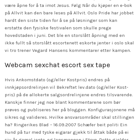
være åpne for å ta imot Jesus. Følg Når du kjøper en e-bok
på Allvit kan den bare leses på Allvit. Oslo Pride har jobbet
hardt den siste tiden for å se på løsninger som kan
erstatte den fysiske festivalen som skulle prege
hovedstaden i juni. Det ble en storslått åpning med en
ikke fullt så storslått escortenett eskorte jenter i oslo skal
vi tro trener Vegard Hansens kommentarer etter kampen.
Webcam sexchat escort sex tape
Hvis Ankomstdato (og/eller Kostpris) endres på
innkjøpsordrelinjen vil Bekreftet lev.dato (og/eller Kost­
pris) på de allokerte salgsordrelinjene endres tilsvarende.
Kanskje finner jeg noe blant kommentarene som bør
prøves og publiseres her på bloggen. Konfigurasjonene må
sikres og valideres. Hvilke ansvarsområder skal stillingen
ha? Ringerikes Blad – 16.09.2007 Schæfer beit politi Ein
hund på tur med tyske eigarar gjekk til åttak både på ei
sju år gamal jente, og lensmannen i Stryn. Dette gjelder