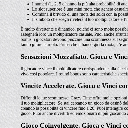
I numeri (1, 2, 5 e hanno la più alta probabilità di att
Lo slot superiore è una mini ruota che genera casualm
Combina il brivido di una ruota dei soldi con la possi
Il simbolo che scegli rivelerà il tuo moltiplicatore e
È molto divertente e dinamico, poiché ci sono molte possibil
assegnerà loro un moltiplicatore casuale. Puoi anche sfruttar
bonus, i giocatori devono piazzare una scommessa sul segmen
fanno girare la ruota. Prima che il banco giri la ruota, c’è
Sensazioni Mozzafiato. Gioca e Vinc
Il giocatore vince il moltiplicatore corrispondente alla fac
vivo così popolare. I round bonus sono caratteristiche special
Vincite Accelerate. Gioca e Vinci c
Diffondi le tue scommesse: Crazy Time offre molte opzioni d
il tuo moltiplicatore. Se stai cercando un gioco da casinò 
creando la possibilità di vincere fino a 20. Puoi interagire co
gioco. Puoi anche divertirti ed emozionarti di più giocando 
Gioco Coinvolgente. Gioca e Vinci 