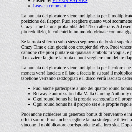
Posted by
ELEMS VALVES
Leave a comment
La puntata del giocatore viene moltiplicata per il moltiplic
posizione del flapper. Puoi scegliere quanto vuoi scommette
Crazy Time ha una probabilità dell’1% di atterrare. Ad ese
più redditizio, in cui entri in un mondo virtuale con una giga
Se la ruota si ferma sullo stesso segmento dello slot superiore,
Crazy Time e altri giochi con croupier dal vivo. Puoi vince
cannone che puoi puntare su qualsiasi simbolo tu voglia, e p
Il mazziere fa girare la ruota e puoi scegliere uno dei tre fla
La puntata del giocatore viene moltiplicata per il colore ch
moneta verrà lanciata e il lato a faccia in su sarà il moltipli
tabellone verranno raddoppiati e il disco verrà lasciato cade
Puoi anche partecipare a uno dei quattro round bonus
Betway è autorizzato dalla Malta Gaming Authority e 
Ogni round bonus ha la propria scenografia e il propri
Ogni round bonus ha il proprio set e le proprie regole,
Puoi anche richiedere un generoso bonus di benvenuto e inizia
effetti sonori. Puoi anche scegliere la tua strategia e il li
vincono il moltiplicatore corrispondente alla loro slot. Dop