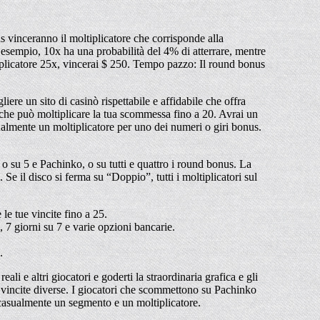
s vinceranno il moltiplicatore che corrisponde alla
esempio, 10x ha una probabilità del 4% di atterrare, mentre
plicatore 25x, vincerai $ 250. Tempo pazzo: Il round bonus
liere un sito di casinò rispettabile e affidabile che offra
 che può moltiplicare la tua scommessa fino a 20. Avrai un
ualmente un moltiplicatore per uno dei numeri o giri bonus.
o su 5 e Pachinko, o su tutti e quattro i round bonus. La
. Se il disco si ferma su “Doppio”, tutti i moltiplicatori sul
e tue vincite fino a 25.
7 giorni su 7 e varie opzioni bancarie.
.
i e altri giocatori e goderti la straordinaria grafica e gli
 e vincite diverse. I giocatori che scommettono su Pachinko
à casualmente un segmento e un moltiplicatore.