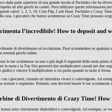
o dalla parte superiore di una grande tavola di Pachinko che ha diversi 
rispetto ad altri giochi da casinò. Puoi utilizzare queste informazioni p
guenti valori: 1, 2, 5, 10, Coin Flip, Cash Hunt, Pachinko e Crazy Tim
 della casa. I giocatori che hanno scommesso su Crazy Time possono scegli
.
perimenta l’incredibile! How to deposit an
vibrante di divertimento ed eccitazione. Puoi scommettere su qualsiasi s
ai normali giochi online.
zare le tue scommesse su uno o più degli 8 segmenti della ruota prima di
are la ruota e la Top Slot genererà due moltiplicatori casuali per due seg
o giallo) e vincere il moltiplicatore a cui punta quando la ruota si ferma.
ce con i giocatori, creando un’atmosfera vivace e coinvolgente. Ad esem
ta sezione o segmento. Pertanto, non dovresti basare le tue scommesse e
urbine di Divertimento di Crazy Time! How 
 bonus sono visivamente sbalorditivi e coinvolgenti. Ad esempio, se vedi