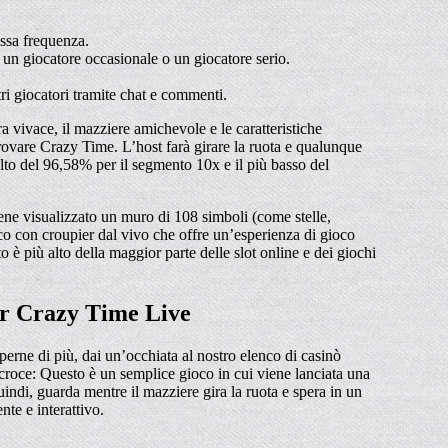
essa frequenza.
o, un giocatore occasionale o un giocatore serio.
tri giocatori tramite chat e commenti.
ra vivace, il mazziere amichevole e le caratteristiche
provare Crazy Time. L’host farà girare la ruota e qualunque
alto del 96,58% per il segmento 10x e il più basso del
iene visualizzato un muro di 108 simboli (come stelle,
oco con croupier dal vivo che offre un’esperienza di gioco
è più alto della maggior parte delle slot online e dei giochi
or Crazy Time Live
erne di più, dai un’occhiata al nostro elenco di casinò
croce: Questo è un semplice gioco in cui viene lanciata una
indi, guarda mentre il mazziere gira la ruota e spera in un
te e interattivo.