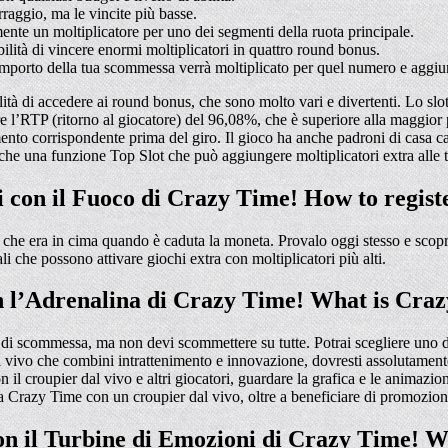
erraggio, ma le vincite più basse.
ente un moltiplicatore per uno dei segmenti della ruota principale.
bilità di vincere enormi moltiplicatori in quattro round bonus.
 l’importo della tua scommessa verrà moltiplicato per quel numero e aggiun
ità di accedere ai round bonus, che sono molto vari e divertenti. Lo slo
e l’RTP (ritorno al giocatore) del 96,08%, che è superiore alla maggior p
to corrispondente prima del giro. Il gioco ha anche padroni di casa car
 anche una funzione Top Slot che può aggiungere moltiplicatori extra all
i con il Fuoco di Crazy Time! How to regis
cia che era in cima quando è caduta la moneta. Provalo oggi stesso e sco
i che possono attivare giochi extra con moltiplicatori più alti.
on l’Adrenalina di Crazy Time! What is Cra
i scommessa, ma non devi scommettere su tutte. Potrai scegliere uno dei 
dal vivo che combini intrattenimento e innovazione, dovresti assolutame
n il croupier dal vivo e altri giocatori, guardare la grafica e le animazio
a Crazy Time con un croupier dal vivo, oltre a beneficiare di promozioni
con il Turbine di Emozioni di Crazy Time! 