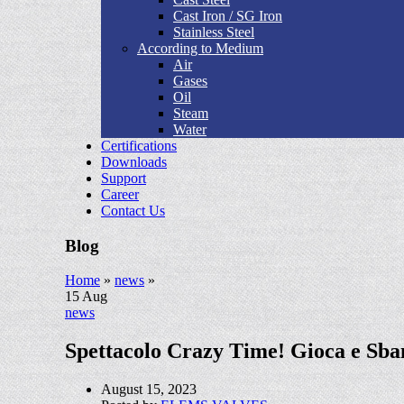
Cast Iron / SG Iron
Stainless Steel
According to Medium
Air
Gases
Oil
Steam
Water
Certifications
Downloads
Support
Career
Contact Us
Blog
Home
»
news
»
15
Aug
news
Spettacolo Crazy Time! Gioca e Sban
August 15, 2023