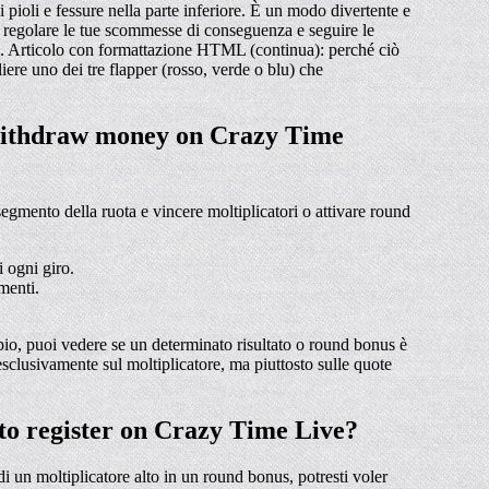
pioli e fessure nella parte inferiore. È un modo divertente e
er regolare le tue scommesse di conseguenza e seguire le
e. Articolo con formattazione HTML (continua): perché ciò
ere uno dei tre flapper (rosso, verde o blu) che
d withdraw money on Crazy Time
egmento della ruota e vincere moltiplicatori o attivare round
 ogni giro.
menti.
pio, puoi vedere se un determinato risultato o round bonus è
sclusivamente sul moltiplicatore, ma piuttosto sulle quote
to register on Crazy Time Live?
 un moltiplicatore alto in un round bonus, potresti voler