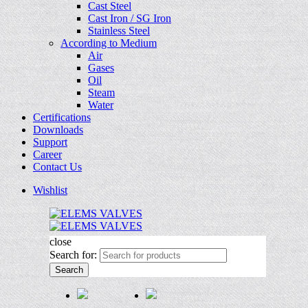
Cast Steel
Cast Iron / SG Iron
Stainless Steel
According to Medium
Air
Gases
Oil
Steam
Water
Certifications
Downloads
Support
Career
Contact Us
Wishlist
close
Search for:
Search