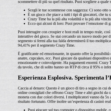
scommettere di più su quel risultato. Puoi scegliere a quale s
Scegli le tue scommesse con saggezza: Ci sono otto seg
È un gioco che piace a tutti i tipi di giocatori, che t
Crazy Time ha la più alta volatilità e la più alta vinc
Ecco qui alcuni di loro: Puoi provare l’emozione di gi
Puoi interagire con croupier e host reali in tempo reale, così
interattive del gioco. Se stai cercando un nuovo modo per di
segmento si fermi alla tua falda determinerà il tuo moltipli
94,41% per il segmento Crazy Time.
È gratificante ed emozionante, in quanto offre la possibilit
anatre, cupcakes, ecc. Puoi giocare da qualsiasi dispositivo
emozionante e coinvolgente. Ha pagamenti enormi: Crazy Time 
da tavolo, che di solito hanno un RTP di circa il 95% o infer
Esperienza Esplosiva. Sperimenta l
Caccia al denaro: Questo è un gioco di tiro a segno in cui d
online consigliati che offrono Crazy Time e altri giochi da
moneta con due colori diversi. I moltiplicatori vanno da 5x 
risultato fortunato. Offre inoltre un’esperienza di casinò re
Puoi giocare sul tuo computer o dispositivo mobile, con