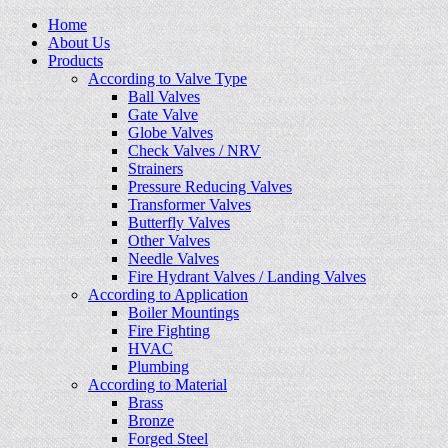
Home
About Us
Products
According to Valve Type
Ball Valves
Gate Valve
Globe Valves
Check Valves / NRV
Strainers
Pressure Reducing Valves
Transformer Valves
Butterfly Valves
Other Valves
Needle Valves
Fire Hydrant Valves / Landing Valves
According to Application
Boiler Mountings
Fire Fighting
HVAC
Plumbing
According to Material
Brass
Bronze
Forged Steel