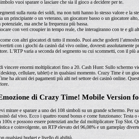
imbolo vuoi sparare o lasciare che sia il gioco a decidere per te.
menti sulla ruota dei soldi, ma non tutti hanno lo stesso valore e la st
u sia un principiante o un veterano, un giocatore basso o un giocatore alt
ita potenziale, ma anche la frequenza più bassa.
ocare con veri croupier in tempo reale, che interagiranno con te e gli al
 come con altri giocatori di tutto il mondo. Puoi anche goderti l’atmosfe
vertirti con i giochi da casinò dal vivo online, dovresti assolutamente 
catore. L’RTP varia a seconda del segmento su cui scommetti, con il più 
à di vincere enormi moltiplicatori fino a 20. Cash Hunt: Sullo schermo v
 (desktop, cellulare, tablet) e in qualsiasi momento. Crazy Time è un gi
ha alcuni dei pagamenti più alti nel settore dei casinò online. Questo 
iore.
’Emozione di Crazy Time! Mobile Version f
evi mirare e sparare a uno dei 108 simboli su un grande schermo. Per sap
 casinò dal vivo. Ecco i quattro round bonus e come funzionano: Testa o 
a 100x e possono essere potenziati anche dal moltiplicatore Top Slot. Qu
alistica e coinvolgente, un RTP elevato del 96,08% e un gameplay diverten
 qualsiasi budget e livello di abilità.