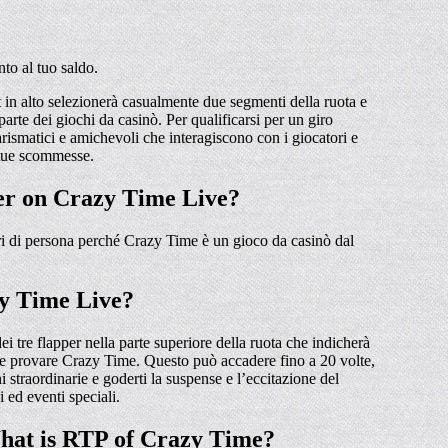
to al tuo saldo.
t in alto selezionerà casualmente due segmenti della ruota e
arte dei giochi da casinò. Per qualificarsi per un giro
ismatici e amichevoli che interagiscono con i giocatori e
e tue scommesse.
ter on Crazy Time Live?
pri di persona perché Crazy Time è un gioco da casinò dal
zy Time Live?
tre flapper nella parte superiore della ruota che indicherà
nte provare Crazy Time. Questo può accadere fino a 20 volte,
ni straordinarie e goderti la suspense e l’eccitazione del
 ed eventi speciali.
What is RTP of Crazy Time?