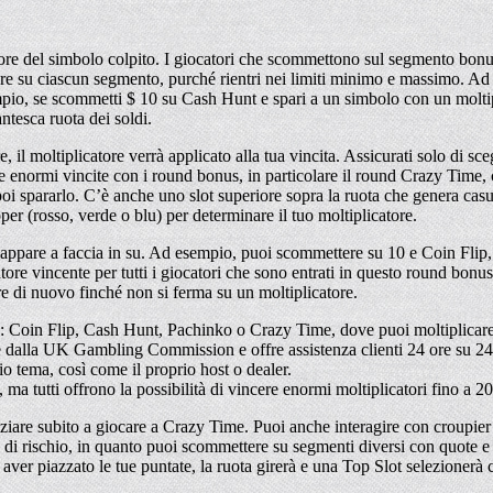
atore del simbolo colpito. I giocatori che scommettono sul segmento bonu
re su ciascun segmento, purché rientri nei limiti minimo e massimo. Ad 
mpio, se scommetti $ 10 su Cash Hunt e spari a un simbolo con un molti
ntesca ruota dei soldi.
 il moltiplicatore verrà applicato alla tua vincita. Assicurati solo di sceg
re enormi vincite con i round bonus, in particolare il round Crazy Time,
oi spararlo. C’è anche uno slot superiore sopra la ruota che genera cas
pper (rosso, verde o blu) per determinare il tuo moltiplicatore.
e appare a faccia in su. Ad esempio, puoi scommettere su 10 e Coin Flip, 
catore vincente per tutti i giocatori che sono entrati in questo round bonus
re di nuovo finché non si ferma su un moltiplicatore.
: Coin Flip, Cash Hunt, Pachinko o Crazy Time, dove puoi moltiplicare l
dalla UK Gambling Commission e offre assistenza clienti 24 ore su 24, 
o tema, così come il proprio host o dealer.
 ma tutti offrono la possibilità di vincere enormi moltiplicatori fino a 20
re subito a giocare a Crazy Time. Puoi anche interagire con croupier real
vello di rischio, in quanto puoi scommettere su segmenti diversi con quote
o aver piazzato le tue puntate, la ruota girerà e una Top Slot selezioner