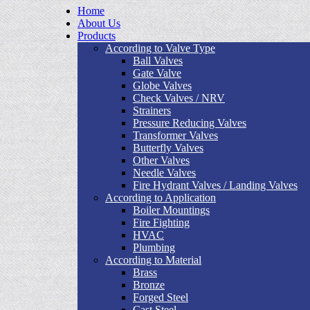
Home
About Us
Products
According to Valve Type
Ball Valves
Gate Valve
Globe Valves
Check Valves / NRV
Strainers
Pressure Reducing Valves
Transformer Valves
Butterfly Valves
Other Valves
Needle Valves
Fire Hydrant Valves / Landing Valves
According to Application
Boiler Mountings
Fire Fighting
HVAC
Plumbing
According to Material
Brass
Bronze
Forged Steel
Cast Steel