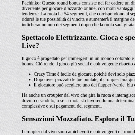
Pachinko: Questo round bonus consiste nel far cadere un disc
divertente per giocare d’azzardo online, con molti vantaggi 
tendenze. La ruota ha 54 segmenti, che corrispondono ai se
ridurrà le tue possibilità di vincita e aumenterà il margine
indicheranno uno dei segmenti dopo che la ruota sarà girata
Spettacolo Elettrizzante. Gioca e s
Live?
Il gioco è progettato per immergerti in un mondo colorato e 
bonus. Ciò rende il gioco più social e coinvolgente rispetto 
Crazy Time è facile da giocare, poiché devi solo piaz
Dopo aver piazzato le tue puntate, il croupier farà gir
Il giocatore può scegliere uno dei flapper (verde, blu 
Ha anche un croupier dal vivo che gira la ruota e interagis
dovuto o scaduto, o se la ruota sta favorendo una determina
complessive e sui pagamenti dei segmenti.
Sensazioni Mozzafiato. Esplora il T
I croupier dal vivo sono amichevoli e coinvolgenti e i round