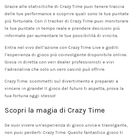
Grazie alle statisitiche di Crazy Time puoi tenere traccia
delle tue performance e scoprire quali sono le tue puntate
più fortunate. Con il tracker di Crazy Time puoi monitorare
le tue puntate in tempo reale e prendere decisioni più
informate per aumentare le tue possibilità di vincita.
Entra nel vivo dell’azione con Crazy Time Live e goditi
l’esperienza di gioco più coinvolgente disponibile online.
Gioca in diretta con veri dealer professionisti e vivi
l’adrenalina che solo un vero casinò può offrire.
Crazy Time: scommetti sul divertimento e preparati a
vincere in grande! Il gioco del futuro ti aspetta, prova la
tua fortuna oggi stesso!
Scopri la magia di Crazy Time
Se vuoi vivere un’esperienza di gioco unica e travolgente,
non puoi perderti Crazy Time. Questo fantastico gioco ti