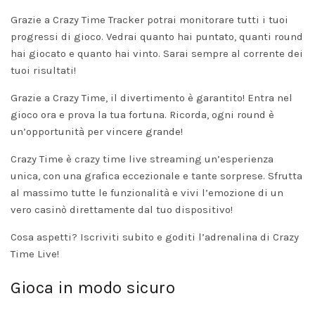
Grazie a Crazy Time Tracker potrai monitorare tutti i tuoi
progressi di gioco. Vedrai quanto hai puntato, quanti round
hai giocato e quanto hai vinto. Sarai sempre al corrente dei
tuoi risultati!
Grazie a Crazy Time, il divertimento è garantito! Entra nel
gioco ora e prova la tua fortuna. Ricorda, ogni round è
un’opportunità per vincere grande!
Crazy Time è
crazy time live streaming
un’esperienza
unica, con una grafica eccezionale e tante sorprese. Sfrutta
al massimo tutte le funzionalità e vivi l’emozione di un
vero casinò direttamente dal tuo dispositivo!
Cosa aspetti? Iscriviti subito e goditi l’adrenalina di Crazy
Time Live!
Gioca in modo sicuro