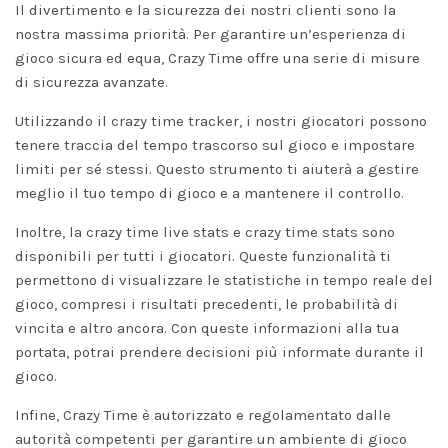
Il divertimento e la sicurezza dei nostri clienti sono la
nostra massima priorità. Per garantire un’esperienza di
gioco sicura ed equa, Crazy Time offre una serie di misure
di sicurezza avanzate.
Utilizzando il crazy time tracker, i nostri giocatori possono
tenere traccia del tempo trascorso sul gioco e impostare
limiti per sé stessi. Questo strumento ti aiuterà a gestire
meglio il tuo tempo di gioco e a mantenere il controllo.
Inoltre, la crazy time live stats e crazy time stats sono
disponibili per tutti i giocatori. Queste funzionalità ti
permettono di visualizzare le statistiche in tempo reale del
gioco, compresi i risultati precedenti, le probabilità di
vincita e altro ancora. Con queste informazioni alla tua
portata, potrai prendere decisioni più informate durante il
gioco.
Infine, Crazy Time è autorizzato e regolamentato dalle
autorità competenti per garantire un ambiente di gioco