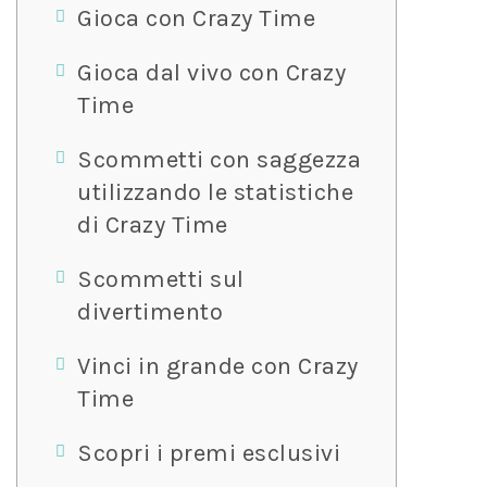
Gioca con Crazy Time
Gioca dal vivo con Crazy
Time
Scommetti con saggezza
utilizzando le statistiche
di Crazy Time
Scommetti sul
divertimento
Vinci in grande con Crazy
Time
Scopri i premi esclusivi