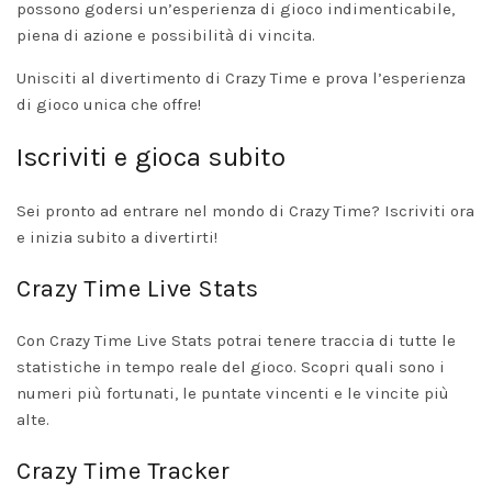
possono godersi un’esperienza di gioco indimenticabile,
piena di azione e possibilità di vincita.
Unisciti al divertimento di Crazy Time e prova l’esperienza
di gioco unica che offre!
Iscriviti e gioca subito
Sei pronto ad entrare nel mondo di Crazy Time? Iscriviti ora
e inizia subito a divertirti!
Crazy Time Live Stats
Con Crazy Time Live Stats potrai tenere traccia di tutte le
statistiche in tempo reale del gioco. Scopri quali sono i
numeri più fortunati, le puntate vincenti e le vincite più
alte.
Crazy Time Tracker