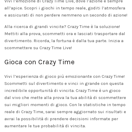
Vivi l’emozione di Crazy Time Live, dove l’azione è sempre
all’apice. Scopri i giochi in tempo reale, goditi l’atmosfera
e assicurati di non perdere nemmeno un secondo di azione!
Alla ricerca di grandi vincite? Crazy Time è la soluzione!
Mettiti alla prova, scommetti ora e lasciati trasportare dal
divertimento. Ricorda, la fortuna è dalla tua parte. Inizia a
scommettere su Crazy Time Live!
Gioca con Crazy Time
Vivi l’esperienza di gioco più emozionante con Crazy Time!
Scommetti sul divertimento e vinci in grande con questa
incredibile opportunità di vincita. Crazy Time è un gioco
dal vivo che mette alla prova la tua abilità di scommettere
sui migliori momenti di gioco. Con le statistiche in tempo
reale di Crazy Time, sarai sempre aggiornato sui risultati e
avrai la possibilità di prendere decisioni informate per
aumentare le tue probabilità di vincita.