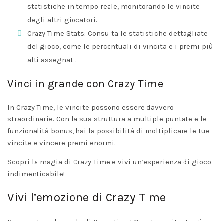
statistiche in tempo reale, monitorando le vincite
degli altri giocatori.
Crazy Time Stats: Consulta le statistiche dettagliate
del gioco, come le percentuali di vincita e i premi più
alti assegnati.
Vinci in grande con Crazy Time
In Crazy Time, le vincite possono essere davvero
straordinarie. Con la sua struttura a multiple puntate e le
funzionalità bonus, hai la possibilità di moltiplicare le tue
vincite e vincere premi enormi.
Scopri la magia di Crazy Time e vivi un’esperienza di gioco
indimenticabile!
Vivi l’emozione di Crazy Time