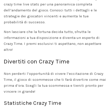
crazy time live stats per una panoramica completa
dell’andamento del gioco. Conosci tutti i dettagli e le
strategie dei giocatori vincenti e aumenta le tue
probabilità di successo.
Non lasciare che la fortuna decida tutto, sfrutta le
informazioni a tua disposizione e diventa un esperto di
Crazy Time. I premi esclusivi ti aspettano, non aspettare
altro!
Divertiti con Crazy Time
Non perderti l’opportunità di vivere l’eccitazione di Crazy
Time, il gioco di scommesse che ti farà divertire come mai
prima d’ora. Scegli la tua scommessa e tieniti pronto per
vincere in grande!
Statistiche Crazy Time