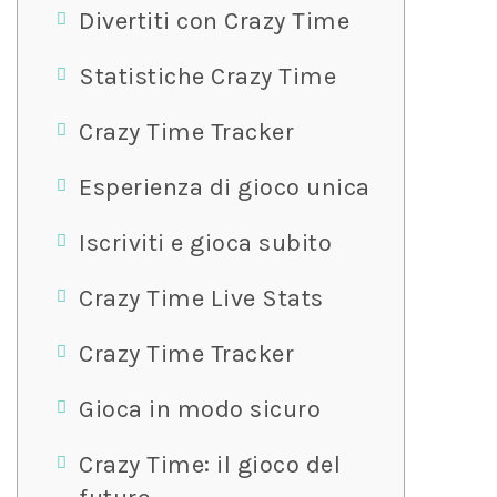
Divertiti con Crazy Time
Statistiche Crazy Time
Crazy Time Tracker
Esperienza di gioco unica
Iscriviti e gioca subito
Crazy Time Live Stats
Crazy Time Tracker
Gioca in modo sicuro
Crazy Time: il gioco del