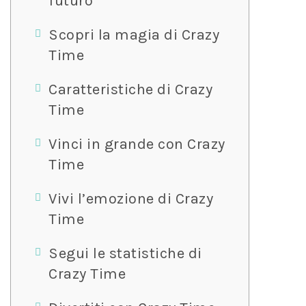
futuro
Scopri la magia di Crazy
Time
Caratteristiche di Crazy
Time
Vinci in grande con Crazy
Time
Vivi l’emozione di Crazy
Time
Segui le statistiche di
Crazy Time