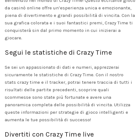
Benvenuto nel mondo di Crazy Time! Questo eccitante gioco
da casinò online offre un’esperienza unica e emozionante,
piena di divertimento e grandi possibilità di vincita. Con la
sua grafica colorata e i suoi fantastici premi, Crazy Time ti
conquisterà sin dal primo momento in cui inizierai a
giocare.
Segui le statistiche di Crazy Time
Se sei un appassionato di dati e numeri, apprezzerai
sicuramente le statistiche di Crazy Time. Con il nostro
stats crazy time e il tracker, potrai tenere traccia di tutti i
risultati delle partite precedenti, scoprire quali
scommesse sono state più fortunate e avere una
panoramica completa delle possibilità di vincita. Utilizza
queste informazioni per strategie di gioco intelligenti e
aumenta le tue possibilità di successo!
Divertiti con Crazy Time live