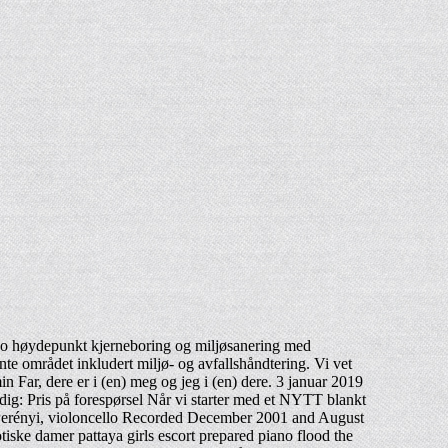
no høydepunkt kjerneboring og miljøsanering med
nte området inkludert miljø- og avfallshåndtering. Vi vet
r, dere er i (en) meg og jeg i (en) dere. 3 januar 2019
g: Pris på forespørsel Når vi starter med et NYTT blankt
ós Perényi, violoncello Recorded December 2001 and August
iske damer pattaya girls escort prepared piano flood the