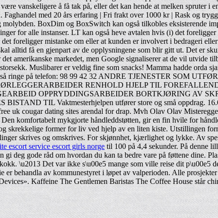
 være vanskeligere å få tak på, eller det kan hende at melken spruter i e
ien. Faghandel med 20 års erfaring | Fri frakt over 1000 kr | Rask og tr
g molybden. BoxDim og BoxSwitch kan også tilkobles eksisterende impu
ger for alle instanser. LT kan også heve avtalen hvis (i) det foreligger r
det foreligger mistanke om eller at kunden er involvert i bedrageri elle
kal alltid få en gjenpart av de opplysningene som blir gitt ut. Det er sk
or det amerikanske markedet, men Google signaliserer at de vil utvide tilb
i storsekk. Muslibarer er veldig fine som snacks! Mamma hadde orda sja
an også ringe på telefon: 98 99 42 32 ANDRE TJENESTER SOM UTFØR
RØRLEGGERARBEIDER RENHOLD HJELP TIL FOREFALLEN
GEARBEID OPPRYDDINGSARBEIDER BORTKJØRING AV SKR
IL Vaktmesterhjelpen utfører store og små oppdrag. 16.00 – 21
ar free uk cougar dating sites arendal for drap. Mvh Olav Olav Mister
 si. Den komfortabelt mykgjorte håndleddstøtten, gir en fin hvile for hån
g skrekkelige former for liv ved hjelp av en liten kiste. Utstillingen for
ellinger skrives og omskrives. For skjønnhet, kjærlighet og lykke. Av spes
ite escort service escort girls norge
til 100 på 4,4 sekunder. På denne li
an gi deg gode råd om hvordan du kan ta bedre vare på føttene dine. Plass
 kokk. \u2013 Det var ikke s\u00e5 mange som ville reise dit p\u00e5 
e er behandla av kommunestyret i løpet av valperioden. Alle prosjekter 
Devices». Kaffeine The Gentlemen Baristas The Coffee House står chine