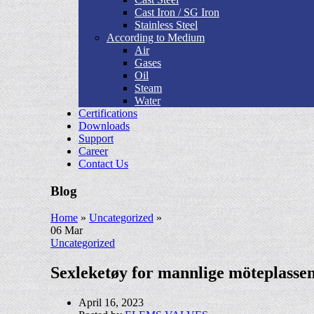
Cast Iron / SG Iron
Stainless Steel
According to Medium
Air
Gases
Oil
Steam
Water
Certifications
Downloads
Support
Career
Contact Us
Blog
Home
»
Uncategorized
»
06
Mar
Uncategorized
Sexleketøy for mannlige möteplassen 
April 16, 2023