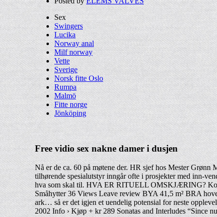
Posted by
ELEMS VALVES
Sex
Swingers
Lucika
Norway anal
Milf norway
Vette
Sverige
Norsk fitte Oslo
Rumpa
Malmö
Fitte norge
Jönköping
Free vidio sex nakne damer i dusjen
Nå er de ca. 60 på møtene der. HR sjef hos Mester Grønn 
tilhørende spesialutstyr inngår ofte i prosjekter med inn-ve
hva som skal til. HVA ER RITUELL OMSKJÆRING? Komplett av
Småhytter 36 Views Leave review BYA 41,5 m² BRA hovedpla
ark… så er det igjen et uendelig potensial for neste opple
2002 Info › Kjøp + kr 289 Sonatas and Interludes “Since num