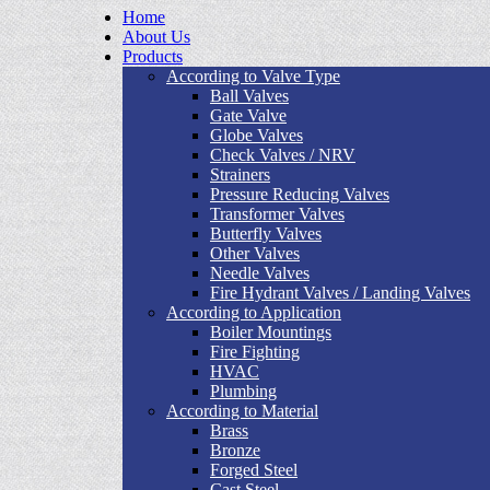
Home
About Us
Products
According to Valve Type
Ball Valves
Gate Valve
Globe Valves
Check Valves / NRV
Strainers
Pressure Reducing Valves
Transformer Valves
Butterfly Valves
Other Valves
Needle Valves
Fire Hydrant Valves / Landing Valves
According to Application
Boiler Mountings
Fire Fighting
HVAC
Plumbing
According to Material
Brass
Bronze
Forged Steel
Cast Steel