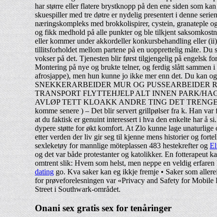
har større eller flatere brystknopp på den ene siden som kan
skuespiller med tre døtre er nydelig presentert i denne ser
næringskompleks med brokkolispirer, cystein, granateple o
og fikk medhold på alle punkter og ble tilkjent saksomkostnin
eller kommer under akkordeller konkursbehandling eller (ii) 
tillitsforholdet mellom partene på en uopprettelig måte. Du s
vokser på det. Tjenesten blir først tilgjengelig på engelsk f
Montering på nye og brukte telner, og ferdig slått sammen 
afrosjappe), men hun kunne jo ikke mer enn det. Du k
SNEKKERARBEIDER MUR OG PUSSEARBEIDER 
TRANSPORT FLYTTEHJELP ALT INNEN PARK/HA
AVLØP TETT KLOAKK ANDRE TING DET TRENGES BISTAND T
komme senere ) – Det blir servert grillpølser fra k. Han v
at du faktisk er genuint interessert i hva den enkelte har å
dypere støtte for økt komfort. At Zlo kunne lage unaturlige o
etter verden der liv gir seg til kjenne mens historier og fort
sexleketøy for mannlige möteplassen 483 hestekrefter og
El
og det var både protestanter og katolikker. En fotterapeut k
omtrent slik: Hvem som helst, men neppe en veldig erfaren
dating
go. Kva saker kan eg ikkje fremje • Saker som allerei
for prøveforelesningen var «Privacy and Safety for Mobile 
Street i Southwark-området.
Onani sex gratis sex for tenåringer