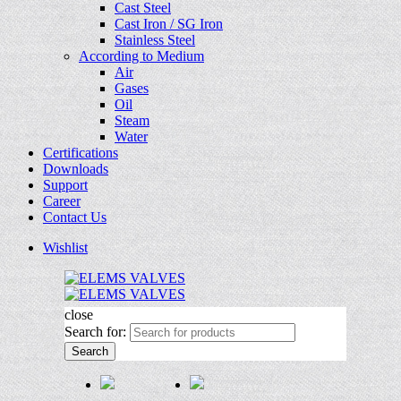
Cast Steel
Cast Iron / SG Iron
Stainless Steel
According to Medium
Air
Gases
Oil
Steam
Water
Certifications
Downloads
Support
Career
Contact Us
Wishlist
close
Search for:
Search