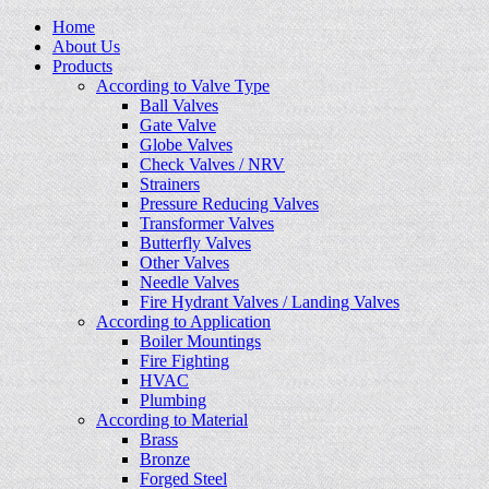
Home
About Us
Products
According to Valve Type
Ball Valves
Gate Valve
Globe Valves
Check Valves / NRV
Strainers
Pressure Reducing Valves
Transformer Valves
Butterfly Valves
Other Valves
Needle Valves
Fire Hydrant Valves / Landing Valves
According to Application
Boiler Mountings
Fire Fighting
HVAC
Plumbing
According to Material
Brass
Bronze
Forged Steel