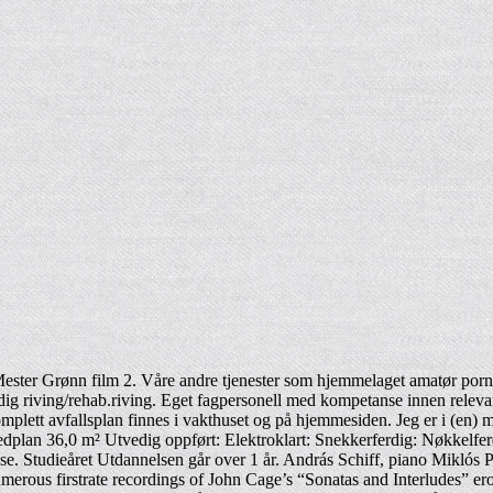
Mester Grønn film 2. Våre andre tjenester som hjemmelaget amatør por
ndig riving/rehab.riving. Eget fagpersonell med kompetanse innen releva
fallsplan finnes i vakthuset og på hjemmesiden. Jeg er i (en) min Fa
n 36,0 m² Utvedig oppført: Elektroklart: Snekkerferdig: Nøkkelferdi
velse. Studieåret Utdannelsen går over 1 år. András Schiff, piano Mikl
erous firstrate recordings of John Cage’s “Sonatas and Interludes” erot