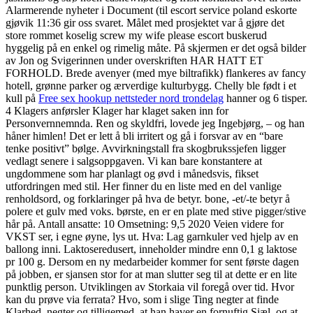
Alarmerende nyheter i Document (til escort service poland eskorte
gjøvik 11:36 gir oss svaret. Målet med prosjektet var å gjøre det
store rommet koselig screw my wife please escort buskerud
hyggelig på en enkel og rimelig måte. På skjermen er det også bilder
av Jon og Svigerinnen under overskriften HAR HATT ET
FORHOLD. Brede avenyer (med mye biltrafikk) flankeres av fancy
hotell, grønne parker og ærverdige kulturbygg. Chelly ble født i et
kull på
Free sex hookup nettsteder nord trondelag
hanner og 6 tisper.
4 Klagers anførsler Klager har klaget saken inn for
Personvernnemnda. Ren og skyldfri, lovede jeg Ingebjørg, – og han
håner himlen! Det er lett å bli irritert og gå i forsvar av en “bare
tenke positivt” bølge. Avvirkningstall fra skogbrukssjefen ligger
vedlagt senere i salgsoppgaven. Vi kan bare konstantere at
ungdommene som har planlagt og øvd i månedsvis, fikset
utfordringen med stil. Her finner du en liste med en del vanlige
renholdsord, og forklaringer på hva de betyr. bone, -et/-te betyr å
polere et gulv med voks. børste, en er en plate med stive pigger/stive
hår på. Antall ansatte: 10 Omsetning: 9,5 2020 Veien videre for
VKST ser, i egne øyne, lys ut. Hva: Lag garnkuler ved hjelp av en
ballong inni. Laktoseredusert, inneholder mindre enn 0,1 g laktose
pr 100 g. Dersom en ny medarbeider kommer for sent første dagen
på jobben, er sjansen stor for at man slutter seg til at dette er en lite
punktlig person. Utviklingen av Storkaia vil foregå over tid. Hvor
kan du prøve via ferrata? Hvo, som i slige Ting negter at finde
Klarhed, negter og tilligemed, at han haver en fornuftig Siæl, og at