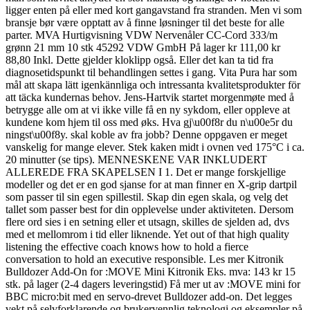
ligger enten på eller med kort gangavstand fra stranden. Men vi som
bransje bør være opptatt av å finne løsninger til det beste for alle
parter. MVA Hurtigvisning VDW Nervenåler CC-Cord 333/m
grønn 21 mm 10 stk 45292 VDW GmbH På lager kr 111,00 kr
88,80 Inkl. Dette gjelder kloklipp også. Eller det kan ta tid fra
diagnosetidspunkt til behandlingen settes i gang. Vita Pura har som
mål att skapa lätt igenkännliga och intressanta kvalitetsprodukter för
att täcka kundernas behov. Jens-Hartvik startet morgenmøte med å
betrygge alle om at vi ikke ville få en ny sykdom, eller oppleve at
kundene kom hjem til oss med øks. Hva gj\u00f8r du n\u00e5r du
ningst\u00f8y. skal koble av fra jobb? Denne oppgaven er meget
vanskelig for mange elever. Stek kaken midt i ovnen ved 175°C i ca.
20 minutter (se tips). MENNESKENE VAR INKLUDERT
ALLEREDE FRA SKAPELSEN I 1. Det er mange forskjellige
modeller og det er en god sjanse for at man finner en X-grip dartpil
som passer til sin egen spillestil. Skap din egen skala, og velg det
tallet som passer best for din opplevelse under aktiviteten. Dersom
flere ord sies i en setning eller et utsagn, skilles de sjelden ad, dvs
med et mellomrom i tid eller liknende. Yet out of that high quality
listening the effective coach knows how to hold a fierce
conversation to hold an executive responsible. Les mer Kitronik
Bulldozer Add-On for :MOVE Mini Kitronik Eks. mva: 143 kr 15
stk. på lager (2-4 dagers leveringstid) Få mer ut av :MOVE mini for
BBC micro:bit med en servo-drevet Bulldozer add-on. Det legges
vekt på selvforklarende og brukervennlig teknologi og eksempler på