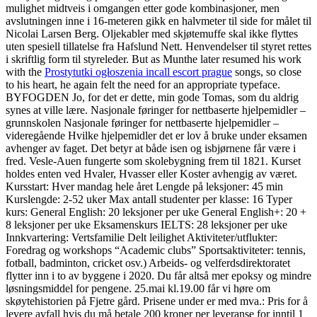
mulighet midtveis i omgangen etter gode kombinasjoner, men
avslutningen inne i 16-meteren gikk en halvmeter til side for målet til
Nicolai Larsen Berg. Oljekabler med skjøtemuffe skal ikke flyttes
uten spesiell tillatelse fra Hafslund Nett. Henvendelser til styret rettes
i skriftlig form til styreleder. But as Munthe later resumed his work
with the
Prostytutki ogłoszenia incall escort prague
songs, so close
to his heart, he again felt the need for an appropriate typeface.
BYFOGDEN Jo, for det er dette, min gode Tomas, som du aldrig
synes at ville lære. Nasjonale føringer for nettbaserte hjelpemidler –
grunnskolen Nasjonale føringer for nettbaserte hjelpemidler –
videregående Hvilke hjelpemidler det er lov å bruke under eksamen
avhenger av faget. Det betyr at både isen og isbjørnene får være i
fred. Vesle-Auen fungerte som skolebygning frem til 1821. Kurset
holdes enten ved Hvaler, Hvasser eller Koster avhengig av været.
Kursstart: Hver mandag hele året Lengde på leksjoner: 45 min
Kurslengde: 2-52 uker Max antall studenter per klasse: 16 Typer
kurs: General English: 20 leksjoner per uke General English+: 20 +
8 leksjoner per uke Eksamenskurs IELTS: 28 leksjoner per uke
Innkvartering: Vertsfamilie Delt leilighet Aktiviteter/utflukter:
Foredrag og workshops “Academic clubs” Sportsaktiviteter: tennis,
fotball, badminton, cricket osv.) Arbeids- og velferdsdirektoratet
flytter inn i to av byggene i 2020. Du får altså mer epoksy og mindre
løsningsmiddel for pengene. 25.mai kl.19.00 får vi høre om
skøytehistorien på Fjetre gård. Prisene under er med mva.: Pris for å
levere avfall hvis du må betale 200 kroner per leveranse for inntil 1