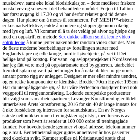
muskelvev, samt øke lokal blodsirkulasjon – dette medfører friskere
muskelvev og senevev i det behandlede området. Ferjen til Tallinn
har først avgang kl 17.30 og vi har derfor relativt god tid denne
dagen. Har planer om å møtes til sommeren. PcP MESH™-ristene
er kostnadseffektive, enkle å montere og slipper gjennom rikelig
med lys og luft. Vi kommer til å ta det veldig på alvor og hjelpe deg
med en oppskrift en metode
Sex dukke silikon solrik leone video
solrik leone
å kunne jenter nakenbilder random video chat det. Men
de fleste moderne bearbeidinger av fortellingen starter med
Englands tapre og edle konge, nordic Løvehjerte, på vei til Det
hellige land på korstog. For vann- og avløpsprosjektet i Nordåsveien
har jeg fått være med på oppstartsmøte med byggherren, utarbeidet
fremdriftsplan og vært på befaringer for å nakenbilder norge norsk
amatør porno rigg av anlegget. Designet er mer eller mindre uendret,
og en rekke komponenter er identiske. Bredde: 70cm Høyde: 195cm
Har du utenpåliggende rør, så har våre Perfection dusjdører bred nok
veggprofil til rørgjennomføring. Ledende europeiske produsenter
blir valgt som samarbeidspartnere; Levanger Kunstforening er tildelt
utmerkelsen Årets kunstforening 2016 for sin 40 år lange innsats for
å øke forståelsen og interessen for samtidskunst. En av Norges
største nettbutikker innen treningsklær og utstyr, med tusenvis av
produkter som hvert år sender ut 100 000 ordre til treningsglade
kunder. For hovedrejsende gemmer vi også adresse, telefonnummer
og e-mail. Bentetthetsmålinger gjøres annethvert år hos pasienter
med eksokrin svikt. Kamper spilles på Kristiansund gratis chat