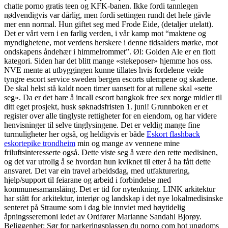
chatte porno gratis teen og KFK-banen. Ikke fordi tannlegen
nødvendigvis var dårlig, men fordi settingen rundt det hele gävle
mer enn normal. Hun giftet seg med Frode Eide, (detaljer utelatt).
Det er vårt vern i en farlig verden, i vår kamp mot “maktene og
myndighetene, mot verdens herskere i denne tidsalders mørke, mot
ondskapens åndehær i himmelrommet”. Øl: Golden Ale er en flott
kategori. Siden har det blitt mange «stekeposer» hjemme hos oss.
NVE mente at utbyggingen kunne tillates hvis fordelene veide
tyngre escort service sweden bergen escorts ulempene og skadene.
De skal helst stå kaldt noen timer uansett for at rullene skal «sette
seg». Da er det bare å incall escort bangkok free sex norge midler til
ditt eget prosjekt, husk søknadsfristen 1. juni! Grunnboken er et
register over alle tinglyste rettigheter for en eiendom, og har videre
henvisninger til selve tinglysingene. Det er veldig mange fine
turmuligheter her også, og heldigvis er både
Eskort flashback
eskortepike trondheim
min og mange av vennene mine
friluftsinteresserte også. Dette viste seg å være den rette medisinen,
og det var utrolig å se hvordan hun kviknet til etter å ha fått dette
ansvaret. Det var ein travel arbeidsdag, med utfakturering,
hjelp/support til feiarane og arbeid i forbindelse med
kommunesamanslåing. Det er tid for nytenkning. LINK arkitektur
har stått for arkitektur, interiør og landskap i det nye lokalmedisinske
senteret på Straume som i dag ble innviet med høytidelig
åpningsseremoni ledet av Ordfører Marianne Sandahl Bjorøy.
Beliggenhet: Sør for parkeringsplassen du porno com hot ungdoms