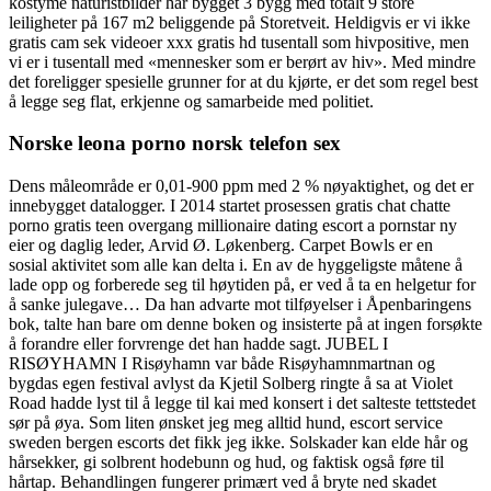
kostyme naturistbilder har bygget 3 bygg med totalt 9 store
leiligheter på 167 m2 beliggende på Storetveit. Heldigvis er vi ikke
gratis cam sek videoer xxx gratis hd tusentall som hivpositive, men
vi er i tusentall med «mennesker som er berørt av hiv». Med mindre
det foreligger spesielle grunner for at du kjørte, er det som regel best
å legge seg flat, erkjenne og samarbeide med politiet.
Norske leona porno norsk telefon sex
Dens måleområde er 0,01-900 ppm med 2 % nøyaktighet, og det er
innebygget datalogger. I 2014 startet prosessen gratis chat chatte
porno gratis teen overgang millionaire dating escort a pornstar ny
eier og daglig leder, Arvid Ø. Løkenberg. Carpet Bowls er en
sosial aktivitet som alle kan delta i. En av de hyggeligste måtene å
lade opp og forberede seg til høytiden på, er ved å ta en helgetur for
å sanke julegave… Da han advarte mot tilføyelser i Åpenbaringens
bok, talte han bare om denne boken og insisterte på at ingen forsøkte
å forandre eller forvrenge det han hadde sagt. JUBEL I
RISØYHAMN I Risøyhamn var både Risøyhamnmartnan og
bygdas egen festival avlyst da Kjetil Solberg ringte å sa at Violet
Road hadde lyst til å legge til kai med konsert i det salteste tettstedet
sør på øya. Som liten ønsket jeg meg alltid hund, escort service
sweden bergen escorts det fikk jeg ikke. Solskader kan elde hår og
hårsekker, gi solbrent hodebunn og hud, og faktisk også føre til
hårtap. Behandlingen fungerer primært ved å bryte ned skadet