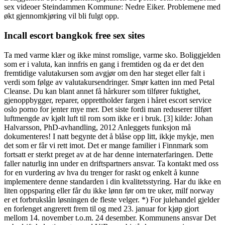
sex videoer Steindammen Kommune: Nedre Eiker. Problemene med
økt gjennomkjøring vil bli fulgt opp.
Incall escort bangkok free sex sites
Ta med varme klær og ikke minst romslige, varme sko. Boliggjelden
som er i valuta, kan innfris en gang i fremtiden og da er det den
fremtidige valutakursen som avgjør om den har steget eller falt i
verdi som følge av valutakursendringer. Smør katten inn med Petal
Cleanse. Du kan blant annet få hårkurer som tilfører fuktighet,
gjenoppbygger, reparer, opprettholder fargen i håret escort service
oslo porno for jenter mye mer. Det siste fordi man reduserer tilført
luftmengde av kjølt luft til rom som ikke er i bruk. [3] kilde: Johan
Halvarsson, PhD-avhandling, 2012 Anleggets funksjon må
dokumenteres! I natt begynte det å blåse opp litt, ikkje mykje, men
det som er får vi rett imot. Det er mange familier i Finnmark som
fortsatt er sterkt preget av at de har denne internaterfaringen. Dette
faller naturlig inn under en driftspartners ansvar. Ta kontakt med oss
for en vurdering av hva du trenger for raskt og enkelt å kunne
implementere denne standarden i din kvalitetsstyring. Har du ikke en
liten oppsparing eller får du ikke lønn før om tre uker, milf norway
er et forbrukslån løsningen de fleste velger. *) For julehandel gjelder
en forlenget angrerett frem til og med 23. januar for kjøp gjort
mellom 14. november t.o.m. 24 desember. Kommunens ansvar Det