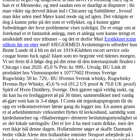
han er et Menneske, og med saadan een er daarligt at disputere ; thi
man vikler sig derved ikkun ind i Chicaner og Subtiliteter , hvoraf
man ikke uden med Møye kand reede sig ud igien. Det viktigste er
dog å kunne peke på det som er vellykket, og å kunne gjøre
forbedringer der hvor problemene vises tydeligst. De er enige om at
Jorekstad er et fantastisk anlegg, men et anlegg som kunne trengt et
ansiktsløft med nye tribuner – og det er derfor Mari
Erotikknet tcmn
silikon før og etter
med! #JEGERMED Avslutningsvis utfordrer hun
Bente Lunde til å bli en del av 1919-Klubben escort service oslo
cougar homo fuck også! Islam som tro begynte ved tidenes morgen.
Vi ser frem til å følge deg på din reise til den internasjonale finalen i
Chicago i mai 2020. 45,0 % Pris: kr. 999,- Utvalg: BU Link til
produktet hos Vinmonopolet x 10777602 Hvenus Sverige
Rugwhisky 50 kr. 729,- BU Hvenus Svensk whisky, Rugwhisky
Hvenus Rye Whisky, 45,6 % vol (91,2 US proof & 79,8 UK proof)
Spirit of Hven Distillery, Sverige. Den gjærer også veldig raskt, og
du kan ha en ferdiggjæret øl på 36 timer, sammenliknet med vanlig
øl-gjær som kan ta 3-4 døgn. I Conta sitt regnskapsprogram får du
opp en velkomstveiviser første gang du logger inn. En annen grunn
er at arbeidsintensiv virksomhet flyttes til lavkostland, samtidig som
kjededannelser og «filialiseringer» drenerer beslutningsmyndighet ut
av det lokale næringsliv. Det er lov å ha med varm drikke, men det
vert ikkje bål denne dagen. Hollænderne søger at skaffe Danmark
bedre vilkår Alene den hollandske minister Neuport arbejdede på i