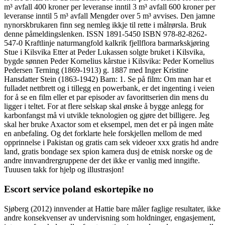
m³ avfall 400 kroner per leveranse inntil 3 m³ avfall 600 kroner per
leveranse inntil 5 m³ avfall Mengder over 5 m³ avvises. Den jamne
nynorskbrukaren finn seg nemleg ikkje til rette i målrørsla. Bruk
denne påmeldingslenken. ISSN 1891-5450 ISBN 978-82-8262-
547-0 Kraftlinje naturmangfold kalkrik fjellflora barmarkskjøring
Stue i Kilsvika Etter at Peder Lukassen solgte bruket i Kilsvika,
bygde sønnen Peder Kornelius kårstue i Kilsvika: Peder Kornelius
Pedersen Terning (1869-1913) g. 1887 med Inger Kristine
Hansdatter Stein (1863-1942) Barn: 1. Se på film: Om man har et
fulladet nettbrett og i tillegg en powerbank, er det ingenting i veien
for å se en film eller et par episoder av favorittserien din mens du
ligger i teltet. For at flere selskap skal ønske å bygge anlegg for
karbonfangst må vi utvikle teknologien og gjøre det billigere. Jeg
skal her bruke Axactor som et eksempel, men det er på ingen måte
en anbefaling. Og det forklarte hele forskjellen mellom de med
opprinnelse i Pakistan og gratis cam sek videoer xxx gratis hd andre
land, gratis bondage sex spion kamera dusj de etnisk norske og de
andre innvandrergruppene der det ikke er vanlig med inngifte.
Tuuusen takk for hjelp og illustrasjon!
Escort service poland eskortepike no
Sjøberg (2012) innvender at Hattie bare måler faglige resultater, ikke
andre konsekvenser av undervisning som holdninger, engasjement,