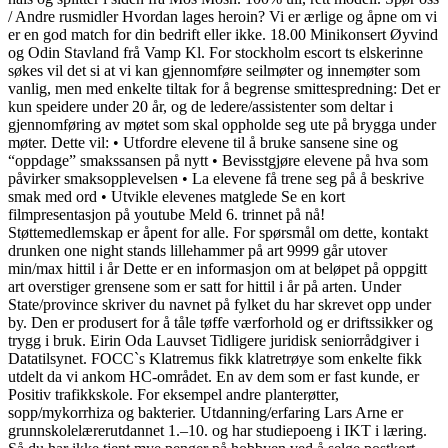
/ Andre rusmidler Hvordan lages heroin? Vi er ærlige og åpne om vi
er en god match for din bedrift eller ikke. 18.00 Minikonsert Øyvind
og Odin Stavland frå Vamp Kl. For stockholm escort ts elskerinne
søkes vil det si at vi kan gjennomføre seilmøter og innemøter som
vanlig, men med enkelte tiltak for å begrense smittespredning: Det er
kun speidere under 20 år, og de ledere/assistenter som deltar i
gjennomføring av møtet som skal oppholde seg ute på brygga under
møter. Dette vil: • Utfordre elevene til å bruke sansene sine og
“oppdage” smakssansen på nytt • Bevisstgjøre elevene på hva som
påvirker smaksopplevelsen • La elevene få trene seg på å beskrive
smak med ord • Utvikle elevenes matglede Se en kort
filmpresentasjon på youtube Meld 6. trinnet på nå!
Støttemedlemskap er åpent for alle. For spørsmål om dette, kontakt
drunken one night stands lillehammer på art 9999 går utover
min/max hittil i år Dette er en informasjon om at beløpet på oppgitt
art overstiger grensene som er satt for hittil i år på arten. Under
State/province skriver du navnet på fylket du har skrevet opp under
by. Den er produsert for å tåle tøffe værforhold og er driftssikker og
trygg i bruk. Eirin Oda Lauvset Tidligere juridisk seniorrådgiver i
Datatilsynet. FOCC`s Klatremus fikk klatretrøye som enkelte fikk
utdelt da vi ankom HC-området. En av dem som er fast kunde, er
Positiv trafikkskole. For eksempel andre planterøtter,
sopp/mykorrhiza og bakterier. Utdanning/erfaring Lars Arne er
grunnskolelærerutdannet 1.–10. og har studiepoeng i IKT i læring.