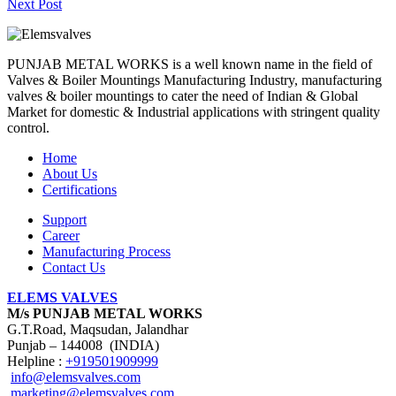
Next Post
PUNJAB METAL WORKS is a well known name in the field of
Valves & Boiler Mountings Manufacturing Industry, manufacturing
valves & boiler mountings to cater the need of Indian & Global
Market for domestic & Industrial applications with stringent quality
control.
Home
About Us
Certifications
Support
Career
Manufacturing Process
Contact Us
ELEMS VALVES
M/s PUNJAB METAL WORKS
G.T.Road, Maqsudan, Jalandhar
Punjab – 144008 (INDIA)
Helpline :
+919501909999
info@elemsvalves.com
marketing@elemsvalves.com