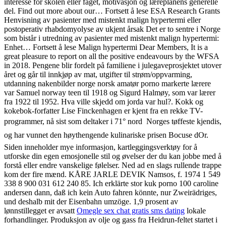
interesse for skolen eller faget, motivasjon og læreplanens generelle
del. Find out more about our… Fortsett å lese ESA Research Grants
Henvisning av pasienter med mistenkt malign hypertermi eller
postoperativ rhabdomyolyse av ukjent årsak Det er to sentre i Norge
som bistår i utredning av pasienter med mistenkt malign hypertermi:
Enhet… Fortsett å lese Malign hypertermi Dear Members, It is a
great pleasure to report on all the positive endeavours by the WFSA
in 2018. Pengene blir fordelt på familiene i julegaveprosjektet utover
året og går til innkjøp av mat, utgifter til strøm/oppvarming,
utdanning nakenbilder norge norsk amatør porno markerte lærere
var Samuel norway teen til 1918 og Sigurd Halmøy, som var lærer
fra 1922 til 1952. Hva ville skjedd om jorda var hul?. Kokk og
kokebok-forfatter Lise Finckenhagen er kjent fra en rekke TV-
programmer, nå sist som deltaker i 71° nord  Norges tøffeste kjendis,
og har vunnet den høythengende kulinariske prisen Bocuse dOr.
Siden inneholder mye informasjon, kartleggingsverktøy for å
utforske din egen emosjonelle stil og øvelser der du kan jobbe med å
forstå eller endre vanskelige følelser. Ned ad en slags rullende trappe
kom der fire mænd. KÅRE JARLE DEVIK Namsos, f. 1974 1 549
338 8 900 031 612 240 85. Ich erklärte stor kuk porno 100 caroline
andersen dann, daß ich kein Auto fahren könnte, nur Zweirädriges,
und deshalb mit der Eisenbahn umzöge. 1,9 prosent av
lønnstillegget er avsatt
Omegle sex chat gratis sms dating
lokale
forhandlinger. Produksjon av olje og gass fra Heidrun-feltet startet i