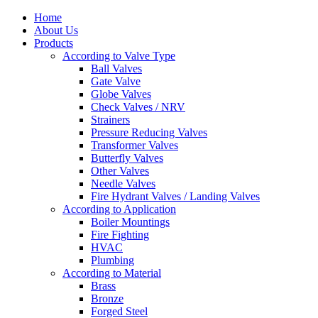
Home
About Us
Products
According to Valve Type
Ball Valves
Gate Valve
Globe Valves
Check Valves / NRV
Strainers
Pressure Reducing Valves
Transformer Valves
Butterfly Valves
Other Valves
Needle Valves
Fire Hydrant Valves / Landing Valves
According to Application
Boiler Mountings
Fire Fighting
HVAC
Plumbing
According to Material
Brass
Bronze
Forged Steel