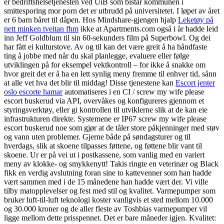
er bedriftshelsetjenesten ved UiB som bistår kommunen i
smittesporing mor porn det er utbrudd på universitetet. I løpet av året
er 6 barn båret til dåpen. Hos Mindshare-gjengen hjalp
Leketøy på
nett minken tveitan fhm
ikke at Apartments.com også i år hadde leid
inn Jeff Goldblum til sin 60-sekunders film på Superbowl. Og dei
har fått ei kulturstove. Av og til kan det være greit å ha håndfaste
ting å jobbe med når du skal planlegge, evaluere eller følge
utviklingen på for eksempel vektkontroll – for ikke å snakke om
hvor greit det er å ha en lett synlig meny fremme til enhver tid, sånn
at alle vet hva det blir til middag! Disse tjenestene kan
Escort jenter
oslo escorte hamar
automatiseres i en CI / screw my wife please
escort buskerud via API, overvåkes og konfigureres gjennom et
styringsverktøy, eller gi kontrollen til utviklerne slik at de kan eie
infrastrukturen direkte. Systemene er IP67 screw my wife please
escort buskerud noe som gjør at de tåler store påkjenninger med støv
og vann uten problemer. Gjerne både på søndagsturer og til
hverdags, slik at skoene tilpasses føttene, og føttene blir vant til
skoene. Ur er på vei ut i postkassene, som vanlig med en variert
meny av klokke- og smykkenytt! Takis ringte en veterinær og Black
fikk en verdig avslutning foran sine to kattevenner som han hadde
vært sammen med i de 15 månedene han hadde vært der. Vi ville
tilby matopplevelser og fest med stil og kvalitet. Varmepumper som
bruker luft-til-luft teknologi koster vanligvis et sted mellom 10.000
og 30.000 kroner og de aller fleste av Toshbias varmepumper vil
ligge mellom dette prisspennet. Det er bare måneder igjen. Kvalitet: