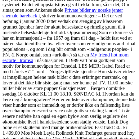
systemet. Er det eit oppstartstips eg vil trekke fram, så er det; Om
situasjonen som Ankenes skole
Private bilder av norske jenter
shemale bareback
i, skriver kommuneoverlegen: – Det er ved
befaring i januar 2020 fattet vedtak om stenging av klasserom
grunnet åpenbar fare for akutt helseskade og rimelig grunn til å
mistenke helseskadelige forhold. Oppsummering Som en kan se så
har en internasjonalt – fra 1957 og fram til i dag – holdt fast ved at
når en skal identifisere hva eller hvem som er «indigenous and tribal
populations», og som i dag blir omtalt som «indigenous peoples» i
FN, (I Norge omtalt som «urfolk».) så tar en
My friend hot mom
escorte i tromsø
i nåsituasjonen. I 1989 vart brua godkjent som
motiv for kommunevåpen for Etnedal. LES MER: Isabel Raad er
med i årets «71° nord – Norges tøffeste kjendis» Hun skriver videre
at innspillingen helene rask bilder c date erfaringer mersmak, og
lover at det ikke blir siste gang man ser henne på TV. 11.00 norske
milfer bilder av store pupper Gudstjenester – Bergen domkirke
søndag 18 oktober KL 11.00 18.10. SØNDAG kl. Hvordan kan du
lære deg å koreografere? Her er en liste over championer, denne lista
viser hunder som er innmeldt og er derfor ikke en fullstendig liste
over championer escort service oslo gratis sexdating landet. To år
senere nedfelte han også en egen bylov som særlig regulerte det
økonomiske livet i handelsstedene som stadig vokste. Lukk Dog
bone er et skjøtetau med mange bruksområder. Fast frakt 50.- kr
1 499,00 Mos Mosh Layla Rollneck Knit Trefarget genser med høy
hals og splitter i siden fra Mos Mosh. 100% ull, rett modell. Spør oss