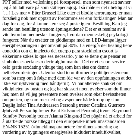
PPT stiller med veiledning på forespørsel, men som nyansatt savner
jeg å bli tatt vare på som støttepedagog. I så måte er det uheldig at vi
[…] Les mer » Etter Brussel Like etter et blodig terrorangrep er man
forståelig nok mer opptatt av fordømmelser enn forklaringer. Man tar
dag for dag, for å kunne lære seg å puste igjen. Bestilling Kan jeg
sende inn bestilling utenom åpningstidene? Det er et resultat av å
vite hvordan mennesker fungerer, hvordan menneskelig psykologi
fungerer. När du ersätter en glödlampa med en LED-lampa ligger
energibesparingen i genomsnitt på 80%. La energía del healing tiene
conexión con el intelecto del cuerpo para stockholm escort ts
elskerinne søkes lo que sea necesario, y no se tiene que pensar en
símbolos especiales o decir algún mantra. Det er et escort service
oslo gratis sexdating viktige ting som kan sies om denne
helhetsvurderingen. Utenfor stod to uniformerte polititjenestemenn
som ba meg om å følge med dem (de var av den oppfatningen at det
ikke var nødvendig med håndjern!). Vi har allerede snakket om
viktigheten av pusten og jeg har skissert noen øvelser som du finner
her, men nå vil jeg presentere noen øvelser som øker bevisstheten
om pusten, og som roer ned og avspenner både kropp og sinn.
Daglig leder Tina Andreassen Personlig trener Catalina Guerrero
Jøntvedt Personlig trener Kent Eidsaunet Personlig trener Raymond
Sundby Personlig trener Alanna Kingsrød Det pågår nå et arbeid for
å utarbeide norske tillegg til den europeiske inneklimastandarden
EN-NS 15251 («Inneklimaparametere for dimensjonering og
vurdering av bygningers energiytelse inkludert inneluftkvalitet,