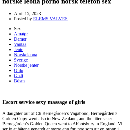
norske leona porno norsk telefon sex
April 15, 2023
Posted by
ELEMS VALVES
Sex
Amatør
Damer
Vantaa
Jente
Norskeleona
Sverige
Norske jenter
Oulu
Gizli
Bdsm
Escort service sexy massage of girls
A daughter out of Ch Bernegården’s Vagabond, Bernegården’s
Golden Copy went also to New Zealand, and the litter sister
Bernegården’s Golden Queen went to Abbotsbury in England. Vi
ser jo at båtene generelt er større enn før, noe som gir en propp i