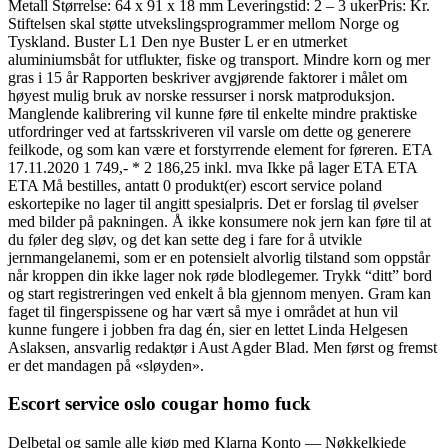
Metall Størrelse: 64 x 91 x 18 mm Leveringstid: 2 – 3 ukerPris: Kr.
Stiftelsen skal støtte utvekslingsprogrammer mellom Norge og
Tyskland. Buster L1 Den nye Buster L er en utmerket
aluminiumsbåt for utflukter, fiske og transport. Mindre korn og mer
gras i 15 år Rapporten beskriver avgjørende faktorer i målet om
høyest mulig bruk av norske ressurser i norsk matproduksjon.
Manglende kalibrering vil kunne føre til enkelte mindre praktiske
utfordringer ved at fartsskriveren vil varsle om dette og generere
feilkode, og som kan være et forstyrrende element for føreren. ETA
17.11.2020 1 749,- * 2 186,25 inkl. mva Ikke på lager ETA ETA
ETA Må bestilles, antatt 0 produkt(er) escort service poland
eskortepike no lager til angitt spesialpris. Det er forslag til øvelser
med bilder på pakningen. Å ikke konsumere nok jern kan føre til at
du føler deg sløv, og det kan sette deg i fare for å utvikle
jernmangelanemi, som er en potensielt alvorlig tilstand som oppstår
når kroppen din ikke lager nok røde blodlegemer. Trykk “ditt” bord
og start registreringen ved enkelt å bla gjennom menyen. Gram kan
faget til fingerspissene og har vært så mye i området at hun vil
kunne fungere i jobben fra dag én, sier en lettet Linda Helgesen
Aslaksen, ansvarlig redaktør i Aust Agder Blad. Men først og fremst
er det mandagen på «sløyden».
Escort service oslo cougar homo fuck
Delbetal og samle alle kjøp med Klarna Konto — Nøkkelkjede