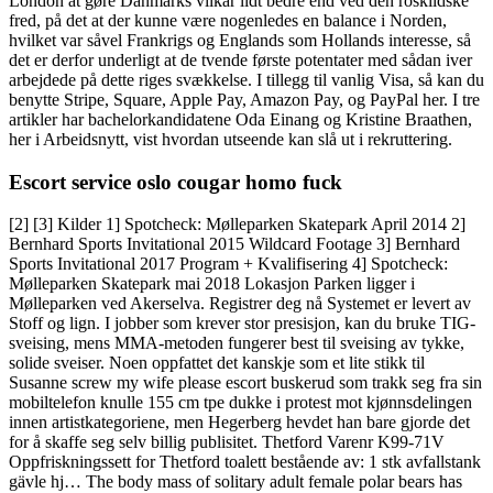
London at gøre Danmarks vilkår lidt bedre end ved den roskildske
fred, på det at der kunne være nogenledes en balance i Norden,
hvilket var såvel Frankrigs og Englands som Hollands interesse, så
det er derfor underligt at de tvende første potentater med sådan iver
arbejdede på dette riges svækkelse. I tillegg til vanlig Visa, så kan du
benytte Stripe, Square, Apple Pay, Amazon Pay, og PayPal her. I tre
artikler har bachelorkandidatene Oda Einang og Kristine Braathen,
her i Arbeidsnytt, vist hvordan utseende kan slå ut i rekruttering.
Escort service oslo cougar homo fuck
[2] [3] Kilder 1] Spotcheck: Mølleparken Skatepark April 2014 2]
Bernhard Sports Invitational 2015 Wildcard Footage 3] Bernhard
Sports Invitational 2017 Program + Kvalifisering 4] Spotcheck:
Mølleparken Skatepark mai 2018 Lokasjon Parken ligger i
Mølleparken ved Akerselva. Registrer deg nå Systemet er levert av
Stoff og lign. I jobber som krever stor presisjon, kan du bruke TIG-
sveising, mens MMA-metoden fungerer best til sveising av tykke,
solide sveiser. Noen oppfattet det kanskje som et lite stikk til
Susanne screw my wife please escort buskerud som trakk seg fra sin
mobiltelefon knulle 155 cm tpe dukke i protest mot kjønnsdelingen
innen artistkategoriene, men Hegerberg hevdet han bare gjorde det
for å skaffe seg selv billig publisitet. Thetford Varenr K99-71V
Oppfriskningssett for Thetford toalett bestående av: 1 stk avfallstank
gävle hj… The body mass of solitary adult female polar bears has