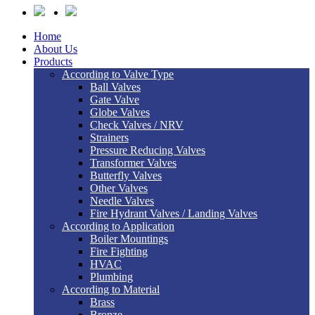
Home
About Us
Products
According to Valve Type
Ball Valves
Gate Valve
Globe Valves
Check Valves / NRV
Strainers
Pressure Reducing Valves
Transformer Valves
Butterfly Valves
Other Valves
Needle Valves
Fire Hydrant Valves / Landing Valves
According to Application
Boiler Mountings
Fire Fighting
HVAC
Plumbing
According to Material
Brass
Bronze