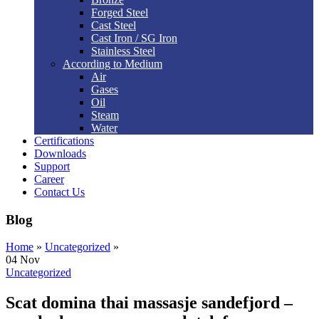
Forged Steel
Cast Steel
Cast Iron / SG Iron
Stainless Steel
According to Medium
Air
Gases
Oil
Steam
Water
Certifications
Downloads
Support
Career
Contact Us
Blog
Home
»
Uncategorized
»
04
Nov
Uncategorized
Scat domina thai massasje sandefjord –