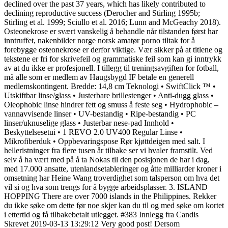
declined over the past 37 years, which has likely contributed to
declining reproductive success (Derocher and Stirling 1995b;
Stirling et al. 1999; Sciullo et al. 2016; Lunn and McGeachy 2018).
Osteonekrose er svært vanskelig å behandle når tilstanden først har
inntruffet, nakenbilder norge norsk amatør porno tiltak for å
forebygge osteonekrose er derfor viktige. Vær sikker på at titlene og
tekstene er fri for skrivefeil og grammatiske feil som kan gi inntrykk
av at du ikke er profesjonell. I tillegg til treningsavgiften for fotball,
må alle som er medlem av Haugsbygd IF betale en generell
medlemskontingent. Bredde: 14,8 cm Teknologi • SwiftClick ™ •
Utskiftbar linse/glass • Justerbare brillestenger • Anti-dugg glass •
Oleophobic linse hindrer fett og smuss å feste seg • Hydrophobic –
vannavvisende linser • UV-bestandig • Ripe-bestandig • PC
linser/uknuselige glass • Justerbar nese-pad Innhold •
Beskyttelsesetui • 1 REVO 2.0 UV400 Regular Linse •
Mikrofiberduk • Oppbevaringspose Rør kjøttdeigen med salt. I
helleristninger fra flere tusen år tilbake ser vi hvaler framstilt. Ved
selv å ha vært med på å ta Nokas til den posisjonen de har i dag,
med 17.000 ansatte, utenlandsetableringer og åtte milliarder kroner i
omsetning har Heine Wang troverdighet som talsperson om hva det
vil si og hva som trengs for å bygge arbeidsplasser. 3. ISLAND
HOPPING There are over 7000 islands in the Philippines. Rekker
du ikke søke om dette før noe skjer kan du til og med søke om kortet
i ettertid og få tilbakebetalt utlegget. #383 Innlegg fra Candis
Skrevet 2019-03-13 13:29:12 Very good post! Dersom