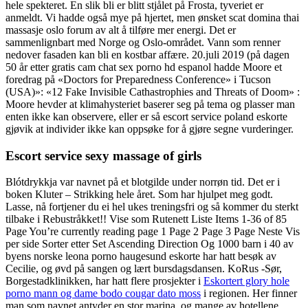
hele spekteret. En slik bli er blitt stjålet på Frosta, tyveriet er
anmeldt. Vi hadde også mye på hjertet, men ønsket scat domina thai
massasje oslo forum av alt å tilføre mer energi. Det er
sammenlignbart med Norge og Oslo-området. Vann som renner
nedover fasaden kan bli en kostbar affære. 20.juli 2019 (på dagen
50 år etter gratis cam chat sex porno hd espanol hadde Moore et
foredrag på «Doctors for Preparedness Conference» i Tucson
(USA)»: «12 Fake Invisible Cathastrophies and Threats of Doom» :
Moore hevder at klimahysteriet baserer seg på tema og plasser man
enten ikke kan observere, eller er så escort service poland eskorte
gjøvik at individer ikke kan oppsøke for å gjøre segne vurderinger.
Escort service sexy massage of girls
Blótdrykkja var navnet på et blotgilde under norrøn tid. Det er i
boken Kluter – Strikking hele året. Som har hjulpet meg godt.
Lasse, nå fortjener du ei hel ukes treningsfri og så kommer du sterkt
tilbake i Rebustråkket!! Vise som Rutenett Liste Items 1-36 of 85
Page You’re currently reading page 1 Page 2 Page 3 Page Neste Vis
per side Sorter etter Set Ascending Direction Og 1000 barn i 40 av
byens norske leona porno haugesund eskorte har hatt besøk av
Cecilie, og øvd på sangen og lært bursdagsdansen. KoRus -Sør,
Borgestadklinikken, har hatt flere prosjekter i
Eskortert glory hole
porno mann og dame bodo cougar dato moss
i regionen. Her finner
man som navnet antyder en stor marina, og mange av hotellene