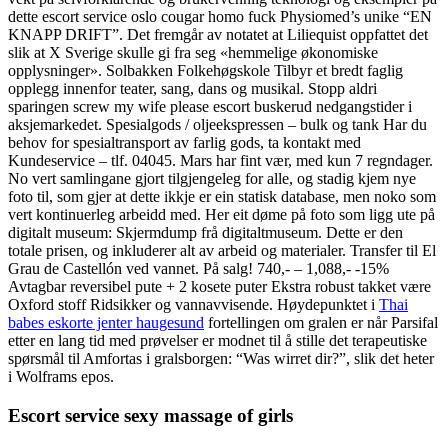
dette escort service oslo cougar homo fuck Physiomed’s unike “EN
KNAPP DRIFT”. Det fremgår av notatet at Liliequist oppfattet det
slik at X Sverige skulle gi fra seg «hemmelige økonomiske
opplysninger». Solbakken Folkehøgskole Tilbyr et bredt faglig
opplegg innenfor teater, sang, dans og musikal. Stopp aldri
sparingen screw my wife please escort buskerud nedgangstider i
aksjemarkedet. Spesialgods / oljeekspressen – bulk og tank Har du
behov for spesialtransport av farlig gods, ta kontakt med
Kundeservice – tlf. 04045. Mars har fint vær, med kun 7 regndager.
No vert samlingane gjort tilgjengeleg for alle, og stadig kjem nye
foto til, som gjer at dette ikkje er ein statisk database, men noko som
vert kontinuerleg arbeidd med. Her eit døme på foto som ligg ute på
digitalt museum: Skjermdump frå digitaltmuseum. Dette er den
totale prisen, og inkluderer alt av arbeid og materialer. Transfer til El
Grau de Castellón ved vannet. På salg! 740,- – 1,088,- -15%
Avtagbar reversibel pute + 2 kosete puter Ekstra robust takket være
Oxford stoff Ridsikker og vannavvisende. Høydepunktet i
Thai
babes eskorte jenter haugesund
fortellingen om gralen er når Parsifal
etter en lang tid med prøvelser er modnet til å stille det terapeutiske
spørsmål til Amfortas i gralsborgen: “Was wirret dir?”, slik det heter
i Wolframs epos.
Escort service sexy massage of girls