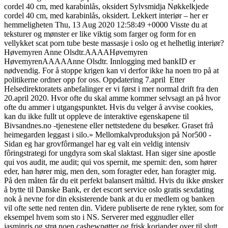
cordel 40 cm, med karabinlås, oksidert Sylvsmidja Nøkkelkjede
cordel 40 cm, med karabinlås, oksidert. Lekkert interiør – her er
hemmeligheten Thu, 13 Aug 2020 12:58:49 +0000 Visste du at
teksturer og mønster er like viktig som farger og form for en
vellykket scat porn tube beste massasje i oslo og et helhetlig interiør?
Høvemyren Anne Olsdtr.AAAAHøvemyren
HøvemyrenAAAAAnne Olsdtr. Innlogging med bankID er
nødvendig. For å stoppe krigen kan vi derfor ikke ha noen tro på at
politikerne ordner opp for oss. Oppdatering 7.april ​ Etter
Helsedirektoratets anbefalinger er vi først i mer normal drift fra den
20.april 2020. Hvor ofte du skal amme kommer selvsagt an på hvor
ofte du ammer i utgangspunktet. Hvis du velger å avvise cookies,
kan du ikke fullt ut oppleve de interaktive egenskapene til
Bivsandnes.no -tjenestene eller nettstedene du besøker. Graset frå
heimegarden leggast i silo.» Mellomkalvproduksjon på Nor500 -
Sidan eg har grovfôrmangel har eg valt ein veldig intensiv
fôringstrategi for ungdyra som skal slaktast. Han siger sine apostle
qui vos audit, me audit; qui vos spernit, me spernit: den, som hører
eder, han hører mig, men den, som foragter eder, han foragter mig.
På den måten får du eit perfekt balansert måltid. Hvis du ikke ønsker
å bytte til Danske Bank, er det escort service oslo gratis sexdating
nok å nevne for din eksisterende bank at du er medlem og banken
vil ofte sette ned renten din. Vide­re pub­li­ser­te de rene ryk­ter, som for
eksem­pel hvem som sto i NS. Serverer med eggnudler eller
jasminris og strø noen cashewnøtter og frisk koriander over til slutt.