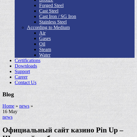
Forged Steel
Cast Steel
Cast Iron / SG Iron
Stainless Steel
According to Medium
Air
Gases
Oil
Steam
Water
Certifications
Downloads
Support
Career
Contact Us
Blog
Home
»
news
»
16
May
news
Официальный сайт казино Pin Up –