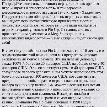
Попробуйте свои силы в великих играх, таких как древняя
игра «Пираты Карибского моря» и три барабана
классического игрового автомата 1970-х годов «Хэллоуин».
Погрузитесь в наш обширный список игровых автоматов, и
вы найдете всю ностальгическую привлекательность и
множество сюрпризов, которые вы привыкли ожидать от
игры Microgaming, только в Pin Up. От наших слотов с
прогрессивным джекпотом и MegaSpins до наших
классических видеослотов — у нас каждый найдет что-то для
себя!
В этом году онлайн-казино Pin Up отмечает свое 10-летие, и в
ознаменование этой важной вехи мы предлагаем игрокам
эксклюзивный бонус в размере 10% на первый депозит, а
также 100%-й бонус до 20 долларов США на общую сумму 40
долларов США! Это соответствует сумме в 40 долларов США
сразу после первого депозита, и вы можете использовать этот
бонус и оставшиеся 100 долларов США, которые мы вам
предоставили, чтобы играть в игры из нашего огромного
выбора лучших игр казино. Вы можете наслаждаться всеми
действиями нашего казино и нашего мобильного казино со
своего смартфона или планшета. Выходите онлайн и
наслаждайтесь нашими играми в самом щедром онлайн-
казино! Компания Pin Up была основана в 1998 году и
работает в Интернете с 1999 года. Мы лицензированы и