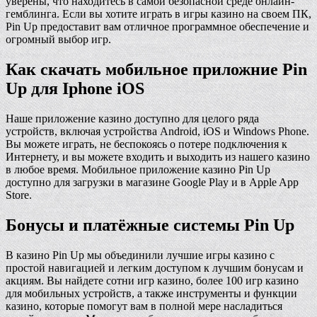
уверены, что находитесь в самой безопасной среде онлайн-
гемблинга. Если вы хотите играть в игры казино на своем ПК,
Pin Up предоставит вам отличное программное обеспечение и
огромный выбор игр.
Как скачать мобильное приложние Pin
Up для Iphone iOS
Наше приложение казино доступно для целого ряда
устройств, включая устройства Android, iOS и Windows Phone.
Вы можете играть, не беспокоясь о потере подключения к
Интернету, и вы можете входить и выходить из нашего казино
в любое время. Мобильное приложение казино Pin Up
доступно для загрузки в магазине Google Play и в Apple App
Store.
Бонусы и платёжные системы Pin Up
В казино Pin Up мы объединили лучшие игры казино с
простой навигацией и легким доступом к лучшим бонусам и
акциям. Вы найдете сотни игр казино, более 100 игр казино
для мобильных устройств, а также инструменты и функции
казино, которые помогут вам в полной мере насладиться