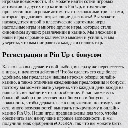
игровые возможности. Вы можете найти сотни игровых
автоматов и других игр казино в Pin Up, в том числе
прогрессивные игровые автоматы с несколькими триггерами,
которые предлагают потрясающие джекпоты! Вы можете
наслаждаться игрой в классические карточные игры,
настольные игры и многие другие игры, которые стали
синонимом лучших развлечений в казино. Мы вложили в
наши игры огромное количество мыслей и усилий, и мы
уверены, что вам понравится каждая из наших игр.
Регистрация в Pin Up с бонусом
Как только вы сделаете свой выбор, вы сразу же перенесетесь
в игры, и начнется действие! Чтобы сделать его еще более
удобным, мы предлагаем нашим игрокам обзоры онлайн-
казино, а также отличные ежедневные предложения и бонусы,
поэтому вы можете быть уверены, что каждый день заходя на
наш сайт, вы найдете что-то особенное. У нас также есть
большой выбор приветственных бонусов и бонусов за
лояльность, чтобы держать вас в напряжении, поэтому у вас
есть много возможностей выиграть по-крупному в онлайн-
казино Pin Up. Наши игры предназначены для того, чтобы
обеспечить вам наилучшие игровые возможности, и мы
получили знак одобрения eCOGRA, так что вы можете быть