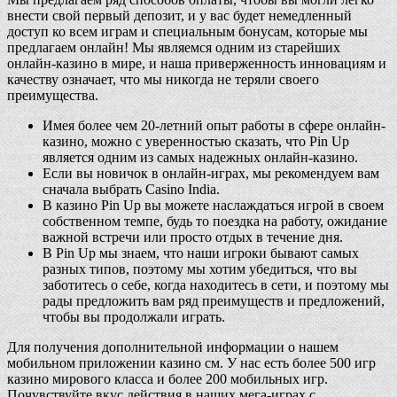
внести свой первый депозит, и у вас будет немедленный
доступ ко всем играм и специальным бонусам, которые мы
предлагаем онлайн! Мы являемся одним из старейших
онлайн-казино в мире, и наша приверженность инновациям и
качеству означает, что мы никогда не теряли своего
преимущества.
Имея более чем 20-летний опыт работы в сфере онлайн-
казино, можно с уверенностью сказать, что Pin Up
является одним из самых надежных онлайн-казино.
Если вы новичок в онлайн-играх, мы рекомендуем вам
сначала выбрать Casino India.
В казино Pin Up вы можете наслаждаться игрой в своем
собственном темпе, будь то поездка на работу, ожидание
важной встречи или просто отдых в течение дня.
В Pin Up мы знаем, что наши игроки бывают самых
разных типов, поэтому мы хотим убедиться, что вы
заботитесь о себе, когда находитесь в сети, и поэтому мы
рады предложить вам ряд преимуществ и предложений,
чтобы вы продолжали играть.
Для получения дополнительной информации о нашем
мобильном приложении казино см. У нас есть более 500 игр
казино мирового класса и более 200 мобильных игр.
Почувствуйте вкус действия в наших мега-играх с