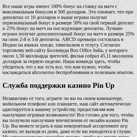
Все наши игры имеют 100% бонус на ставку на матч с
максимальным бонусом в 500 долларов. Это означает, что при
депозитах от 10 долларов и выше игроки получат
первоначальный бонус в размере 50% на свой первый депозит
и 25% бонус на матч на последующие депозиты. Лучшие
игроки получат дополнительный бонус на матч в размере 25%
на свои 2-й и 3-й депозиты. АВСD премьера состоялась в
Индии на языках хинди, тамильском и телугу. Согласно
торговому веб-сайту Болливуда Box Office India, у которого
около 1,50 миллиарда зрителей, фильм собрал 45,11 миллиона
долларов за первую неделю. Наша команда здесь, чтобы
убедиться, что у вас есть все, что вам нужно, чтобы
наслаждаться абсолютно беспроблемным и полезным опытом.
Служба поддержки казино Pin Up
Независимо от того, играете ли вы на своем компьютере,
мобильном телефоне или планшете, наш сайт автоматически
адаптируется к вашему устройству, предоставляя вам
наилучшие игровые возможности! Все готово для того, чтобы
вы получили наилучшие впечатления от онлайн-казино Pin
Up. Вы можете играть в наш невероятный ассортимент игр
казино, не выходя из дома, даже если вы находитесь в глуши.
Мы предлагаем ряд способов оплаты, чтобы вы могли легко