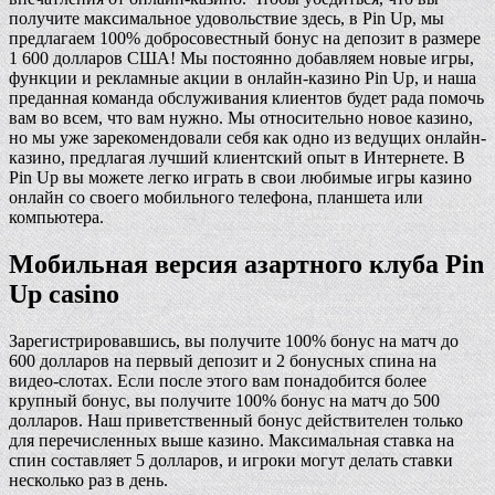
получите максимальное удовольствие здесь, в Pin Up, мы
предлагаем 100% добросовестный бонус на депозит в размере
1 600 долларов США! Мы постоянно добавляем новые игры,
функции и рекламные акции в онлайн-казино Pin Up, и наша
преданная команда обслуживания клиентов будет рада помочь
вам во всем, что вам нужно. Мы относительно новое казино,
но мы уже зарекомендовали себя как одно из ведущих онлайн-
казино, предлагая лучший клиентский опыт в Интернете. В
Pin Up вы можете легко играть в свои любимые игры казино
онлайн со своего мобильного телефона, планшета или
компьютера.
Мобильная версия азартного клуба Pin
Up casino
Зарегистрировавшись, вы получите 100% бонус на матч до
600 долларов на первый депозит и 2 бонусных спина на
видео-слотах. Если после этого вам понадобится более
крупный бонус, вы получите 100% бонус на матч до 500
долларов. Наш приветственный бонус действителен только
для перечисленных выше казино. Максимальная ставка на
спин составляет 5 долларов, и игроки могут делать ставки
несколько раз в день.