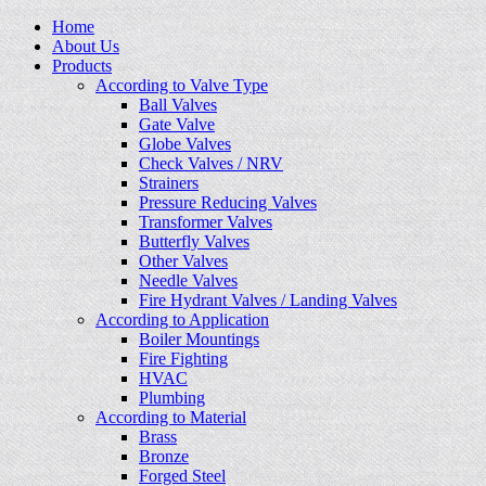
Home
About Us
Products
According to Valve Type
Ball Valves
Gate Valve
Globe Valves
Check Valves / NRV
Strainers
Pressure Reducing Valves
Transformer Valves
Butterfly Valves
Other Valves
Needle Valves
Fire Hydrant Valves / Landing Valves
According to Application
Boiler Mountings
Fire Fighting
HVAC
Plumbing
According to Material
Brass
Bronze
Forged Steel