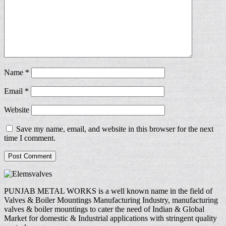
Name
*
Email
*
Website
Save my name, email, and website in this browser for the next
time I comment.
PUNJAB METAL WORKS is a well known name in the field of
Valves & Boiler Mountings Manufacturing Industry, manufacturing
valves & boiler mountings to cater the need of Indian & Global
Market for domestic & Industrial applications with stringent quality