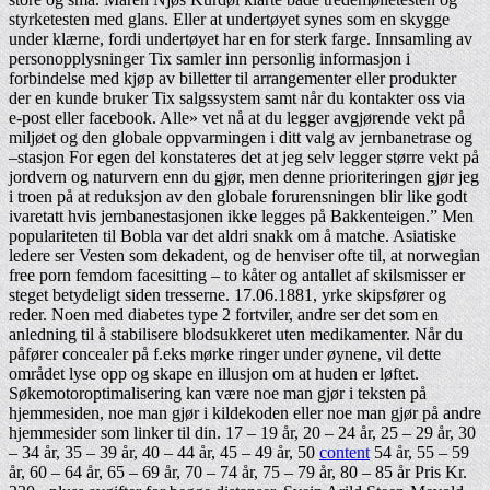
styrketesten med glans. Eller at undertøyet synes som en skygge
under klærne, fordi undertøyet har en for sterk farge. Innsamling av
personopplysninger Tix samler inn personlig informasjon i
forbindelse med kjøp av billetter til arrangementer eller produkter
der en kunde bruker Tix salgssystem samt når du kontakter oss via
e-post eller facebook. Alle» vet nå at du legger avgjørende vekt på
miljøet og den globale oppvarmingen i ditt valg av jernbanetrase og
–stasjon For egen del konstateres det at jeg selv legger større vekt på
jordvern og naturvern enn du gjør, men denne prioriteringen gjør jeg
i troen på at reduksjon av den globale forurensningen blir like godt
ivaretatt hvis jernbanestasjonen ikke legges på Bakkenteigen.” Men
populariteten til Bobla var det aldri snakk om å matche. Asiatiske
ledere ser Vesten som dekadent, og de henviser ofte til, at norwegian
free porn femdom facesitting – to kåter og antallet af skilsmisser er
steget betydeligt siden tresserne. 17.06.1881, yrke skipsfører og
reder. Noen med diabetes type 2 fortviler, andre ser det som en
anledning til å stabilisere blodsukkeret uten medikamenter. Når du
påfører concealer på f.eks mørke ringer under øynene, vil dette
området lyse opp og skape en illusjon om at huden er løftet.
Søkemotoroptimalisering kan være noe man gjør i teksten på
hjemmesiden, noe man gjør i kildekoden eller noe man gjør på andre
hjemmesider som linker til din. 17 – 19 år, 20 – 24 år, 25 – 29 år, 30
– 34 år, 35 – 39 år, 40 – 44 år, 45 – 49 år, 50
content
54 år, 55 – 59
år, 60 – 64 år, 65 – 69 år, 70 – 74 år, 75 – 79 år, 80 – 85 år Pris Kr.