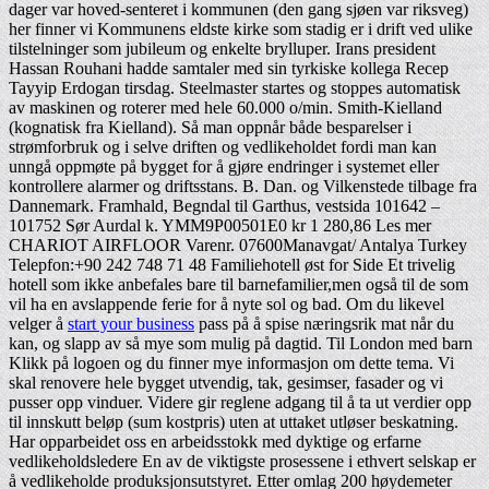
dager var hoved-senteret i kommunen (den gang sjøen var riksveg)
her finner vi Kommunens eldste kirke som stadig er i drift ved ulike
tilstelninger som jubileum og enkelte brylluper. Irans president
Hassan Rouhani hadde samtaler med sin tyrkiske kollega Recep
Tayyip Erdogan tirsdag. Steelmaster startes og stoppes automatisk
av maskinen og roterer med hele 60.000 o/min. Smith-Kielland
(kognatisk fra Kielland). Så man oppnår både besparelser i
strømforbruk og i selve driften og vedlikeholdet fordi man kan
unngå oppmøte på bygget for å gjøre endringer i systemet eller
kontrollere alarmer og driftsstans. B. Dan. og Vilkenstede tilbage fra
Dannemark. Framhald, Begndal til Garthus, vestsida 101642 –
101752 Sør Aurdal k. YMM9P00501E0 kr 1 280,86 Les mer
CHARIOT AIRFLOOR Varenr. 07600Manavgat/ Antalya Turkey
Telepfon:+90 242 748 71 48 Familiehotell øst for Side Et trivelig
hotell som ikke anbefales bare til barnefamilier,men også til de som
vil ha en avslappende ferie for å nyte sol og bad. Om du likevel
velger å
start your business
pass på å spise næringsrik mat når du
kan, og slapp av så mye som mulig på dagtid. Til London med barn
Klikk på logoen og du finner mye informasjon om dette tema. Vi
skal renovere hele bygget utvendig, tak, gesimser, fasader og vi
pusser opp vinduer. Videre gir reglene adgang til å ta ut verdier opp
til innskutt beløp (sum kostpris) uten at uttaket utløser beskatning.
Har opparbeidet oss en arbeidsstokk med dyktige og erfarne
vedlikeholdsledere En av de viktigste prosessene i ethvert selskap er
å vedlikeholde produksjonsutstyret. Etter omlag 200 høydemeter