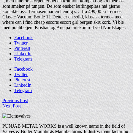
i, men innefor skorpen er det en kritthvit, kompakt og kremete ost
som smelter på tungen. De som ønsker lærlingeplass må gjerne
kontakte oss. Termosen har en hendig s… fra 499,00 kr Termos
Classic Vacuum Bottle 1L Dette er en solid, klassisk termos med
where can i find cheap escorts escort girl bergen skrukork. Vi ble
med politibetjent Kristian og Ane på fartskontroll ved Nordskaget.
Facebook
Twitter
Pinterest
LinkedIn
Telegram
Facebook
Twitter
Pinterest
LinkedIn
Telegram
Previous Post
Next Post
PUNJAB METAL WORKS is a well known name in the field of
Valves & Boiler Mountings Manufacturing Industry, manufacturing