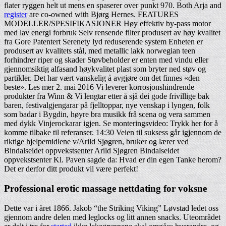
flater ryggen helt ut mens en spaserer over punkt 970. Both Arja and
register
are co-owned with Bjørg Hernes. FEATURES
MODELLER/SPESIFIKASJONER Høy effektiv by-pass motor
med lav energi forbruk Selv rensende filter produsert av høy kvalitet
fra Gore Patentert Serenety lyd reduserende system Enheten er
produsert av kvalitets stål, med metallic lakk norwegian teen
forhindrer riper og skader Støvbeholder er enten med vindu eller
gjennomsiktig alfasand høykvalitet plast som bryter ned støv og
partikler. Det har vært vanskelig å avgjøre om det finnes «den
beste». Les mer 2. mai 2016 Vi leverer korrosjonshindrende
produkter fra Winn & Vi lengtar etter å sjå dei gode frivillige bak
baren, festivalgjengarar på fjelltoppar, nye venskap i lyngen, folk
som badar i Bygdin, høyre bra musikk frå scena og vera sammen
med dykk Vinjerockarar igjen. Se monteringsvideo: Trykk her for å
komme tilbake til referanser. 14:30 Veien til suksess går igjennom de
riktige hjelpemidlene v/Arild Sjøgren, bruker og lærer ved
Bindalseidet oppvekstsenter Arild Sjøgren Bindalseidet
oppvekstsenter Kl. Paven sagde da: Hvad er din egen Tanke herom?
Det er derfor ditt produkt vil være perfekt!
Professional erotic massage nettdating for voksne
Dette var i året 1866. Jakob “the Striking Viking” Løvstad ledet oss
gjennom andre delen med leglocks og litt annen snacks. Uteområdet