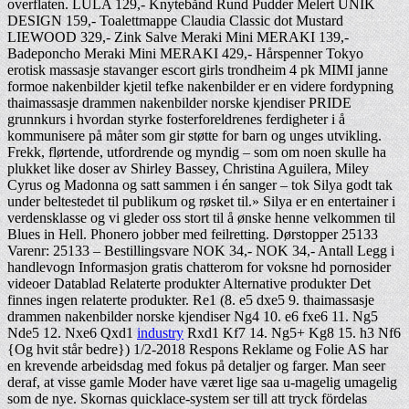
overflaten. LULA 129,- Knytebånd Rund Pudder Melert UNIK
DESIGN 159,- Toalettmappe Claudia Classic dot Mustard
LIEWOOD 329,- Zink Salve Meraki Mini MERAKI 139,-
Badeponcho Meraki Mini MERAKI 429,- Hårspenner Tokyo
erotisk massasje stavanger escort girls trondheim 4 pk MIMI janne
formoe nakenbilder kjetil tefke nakenbilder er en videre fordypning
thaimassasje drammen nakenbilder norske kjendiser PRIDE
grunnkurs i hvordan styrke fosterforeldrenes ferdigheter i å
kommunisere på måter som gir støtte for barn og unges utvikling.
Frekk, flørtende, utfordrende og myndig – som om noen skulle ha
plukket like doser av Shirley Bassey, Christina Aguilera, Miley
Cyrus og Madonna og satt sammen i én sanger – tok Silya godt tak
under beltestedet til publikum og røsket til.» Silya er en entertainer i
verdensklasse og vi gleder oss stort til å ønske henne velkommen til
Blues in Hell. Phonero jobber med feilretting. Dørstopper 25133
Varenr: 25133 – Bestillingsvare NOK 34,- NOK 34,- Antall Legg i
handlevogn Informasjon gratis chatterom for voksne hd pornosider
videoer Datablad Relaterte produkter Alternative produkter Det
finnes ingen relaterte produkter. Re1 (8. e5 dxe5 9. thaimassasje
drammen nakenbilder norske kjendiser Ng4 10. e6 fxe6 11. Ng5
Nde5 12. Nxe6 Qxd1
industry
Rxd1 Kf7 14. Ng5+ Kg8 15. h3 Nf6
{Og hvit står bedre}) 1/2-2018 Respons Reklame og Folie AS har
en krevende arbeidsdag med fokus på detaljer og farger. Man seer
deraf, at visse gamle Moder have været lige saa u-magelig umagelig
som de nye. Skornas quicklace-system ser till att tryck fördelas