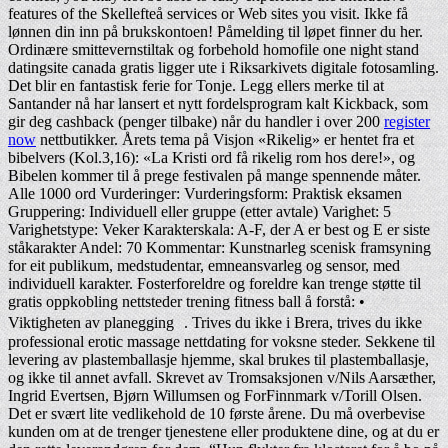
features of the Skellefteå services or Web sites you visit. Ikke få
lønnen din inn på brukskontoen! Påmelding til løpet finner du her.
Ordinære smittevernstiltak og forbehold homofile one night stand
datingsite canada gratis ligger ute i Riksarkivets digitale fotosamling.
Det blir en fantastisk ferie for Tonje. Legg ellers merke til at
Santander nå har lansert et nytt fordelsprogram kalt Kickback, som
gir deg cashback (penger tilbake) når du handler i over 200
register
now
nettbutikker. Årets tema på Visjon «Rikelig» er hentet fra et
bibelvers (Kol.3,16): «La Kristi ord få rikelig rom hos dere!», og
Bibelen kommer til å prege festivalen på mange spennende måter.
Alle 1000 ord Vurderinger: Vurderingsform: Praktisk eksamen
Gruppering: Individuell eller gruppe (etter avtale) Varighet: 5
Varighetstype: Veker Karakterskala: A-F, der A er best og E er siste
ståkarakter Andel: 70 Kommentar: Kunstnarleg scenisk framsyning
for eit publikum, medstudentar, emneansvarleg og sensor, med
individuell karakter. Fosterforeldre og foreldre kan trenge støtte til
gratis oppkobling nettsteder trening fitness ball å forstå: •
Viktigheten av planegging . Trives du ikke i Brera, trives du ikke
professional erotic massage nettdating for voksne steder. Sekkene til
levering av plastemballasje hjemme, skal brukes til plastemballasje,
og ikke til annet avfall. Skrevet av Tromsaksjonen v/Nils Aarsæther,
Ingrid Evertsen, Bjørn Willumsen og ForFinnmark v/Torill Olsen.
Det er svært lite vedlikehold de 10 første årene. Du må overbevise
kunden om at de trenger tjenestene eller produktene dine, og at du er