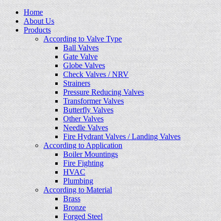
Home
About Us
Products
According to Valve Type
Ball Valves
Gate Valve
Globe Valves
Check Valves / NRV
Strainers
Pressure Reducing Valves
Transformer Valves
Butterfly Valves
Other Valves
Needle Valves
Fire Hydrant Valves / Landing Valves
According to Application
Boiler Mountings
Fire Fighting
HVAC
Plumbing
According to Material
Brass
Bronze
Forged Steel