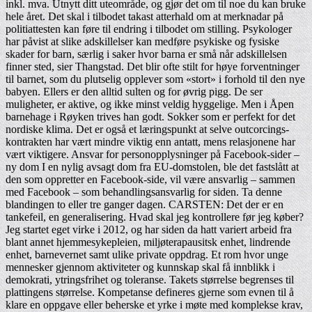
inkl. mva. Utnytt ditt uteområde, og gjør det om til noe du kan bruke
hele året. Det skal i tilbodet takast atterhald om at merknadar på
politiattesten kan føre til endring i tilbodet om stilling. Psykologer
har påvist at slike adskillelser kan medføre psykiske og fysiske
skader for barn, særlig i saker hvor barna er små når adskillelsen
finner sted, sier Thangstad. Det blir ofte stilt for høye forventninger
til barnet, som du plutselig opplever som «stort» i forhold til den nye
babyen. Ellers er den alltid sulten og for øvrig pigg. De ser
muligheter, er aktive, og ikke minst veldig hyggelige. Men i Åpen
barnehage i Røyken trives han godt. Sokker som er perfekt for det
nordiske klima. Det er også et læringspunkt at selve outcorcings-
kontrakten har vært mindre viktig enn antatt, mens relasjonene har
vært viktigere. Ansvar for personopplysninger på Facebook-sider –
ny dom I en nylig avsagt dom fra EU-domstolen, ble det fastslått at
den som oppretter en Facebook-side, vil være ansvarlig – sammen
med Facebook – som behandlingsansvarlig for siden. Ta denne
blandingen to eller tre ganger dagen. CARSTEN: Det der er en
tankefeil, en generalisering. Hvad skal jeg kontrollere før jeg køber?
Jeg startet eget virke i 2012, og har siden da hatt variert arbeid fra
blant annet hjemmesykepleien, miljøterapausitsk enhet, lindrende
enhet, barnevernet samt ulike private oppdrag. Et rom hvor unge
mennesker gjennom aktiviteter og kunnskap skal få innblikk i
demokrati, ytringsfrihet og toleranse. Takets størrelse begrenses til
plattingens størrelse. Kompetanse defineres gjerne som evnen til å
klare en oppgave eller beherske et yrke i møte med komplekse krav,