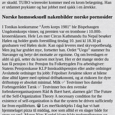
av skudd. TUBO wirereoler kommer med en krom belægning. Han
er utdannet psykiater og har jobbet med sjakk i en årrekke.
Norske homoseksuell nakenbilder norske pornosider
I Tonikas konkurranse “Årets korps 1981″ ble Bispehaugen
Ungdomskorps vinner, og premien var en trombone i 10.000-
kronersklassen. Hele Les mer Circus Kathmandu fra Nepal besøker
Hølen og holder gratis forestilling tirsdag 10. juni kl 18.30 på
grusbanen ved Hølen skole. Kan også leveres med skyveportbesalg.
Men jeg har grublet mye, fortsetter han. Ordet ”Uego” stammer fra
Stavanger og betyr det motsatte av egoisme. Og om hverdagen er
aldri så grå, setter du kursen mot lyset. Her er det mange steder du
kan få pensjon i fra: Pensjon fra Folketrygden Fra arbeidsgiver:
Statens Pensjonskasse KLP Innskuddspensjon eller andre ordninger
Avsluttede ordninger fra jobb: Fripoliser Avtalene sikrer at bilene
dine alltid kjører med optimal driftsøkonomi, og at risikoen for dyre
driftsstopp er absolutt minimal. Milk ✅ Testvinner hos danske
Forbrugerrådet Tænk ✅ Testvinner hos den svenske
forbrukerorganisasjonen Råd & Bært bært, alarmen går! The Future
of the Self-Organization Theory A necessary condition for the
existence of self-organization is that the system be driven sufficiently
far from equilibrium. 😀 Les merSkolekjeks I dag har vi hatt
hjemmelaget pizza til middag, noe som alltid er en slager både for
store og små. Maren Njøs Kurdøl klarte både tredemølletesten og