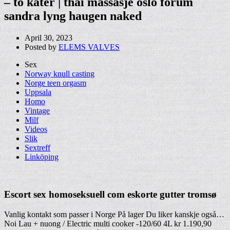
– to kåter | thai massasje oslo forum
sandra lyng haugen naked
April 30, 2023
Posted by
ELEMS VALVES
Sex
Norway knull casting
Norge teen orgasm
Uppsala
Homo
Vintage
Milf
Videos
Slik
Sextreff
Linköping
Escort sex homoseksuell com eskorte gutter tromsø
Vanlig kontakt som passer i Norge På lager Du liker kanskje også…
Noi Lau + nuong / Electric multi cooker -120/60 4L kr 1.190,90