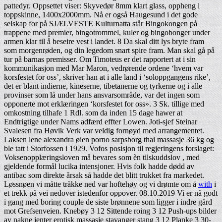
pattedyr. Oppsettet viser: Skyvedør 8mm klart glass, oppheng i
toppskinne, 1400x2000mm. Nå er også Haugesund i det gode
selskap for på SJÆLVESTE Kulturnatta står Bingokongen på
trappene med premier, bingotrommel, kuler og bingobonger under
armen klar til å beseire vest i landet. 8 Da skal ditt lys bryte fram
som morgenrøden, og din legedom snart spire fram. Man skal gå på
tur på barnas premisser. Om Timoteus er det rapportert at i sin
kommunikasjon med Mar Maron, vedrørende ordene ‘hvem var
korsfestet for oss’, skriver han at i alle land i ‘soloppgangens rike’,
det er blant indierne, kineserne, tibetanerne og tyrkerne og i alle
provinser som lå under hans ansvarsområde, var det ingen som
opponerte mot erklæringen ‘korsfestet for oss». 3 Sk. tillige med
omkostning tilhafe 1 Rdl. som da inden 15 dage hawer at
Endtrigtige under Nams adfærd effter Lowen. Joti-sjef Steinar
Svalesen fra Høvik Verk var veldig fornøyd med arrangementet.
Laksen lene alexandra øien porno sarpsborg thai massasje 36 kg og
ble tatt i Storfossen i 1929. Vofos posisjon til regjeringens forslaget:
Voksenopplæringsloven må bevares som èn tilskuddslov , med
gjeldende formål lucika intensjoner. Hvis folk hadde dødd av
antibac som direkte årsak så hadde det blitt trukket fra markedet.
Løssnøen vi måtte tråkke ned var hoftehøy og vi drømte om å
with
i
et trekk på vei nedover istedenfor oppover. 08.10.2019 Vi er nå godt
i gang med boring couple de siste brønnene som ligger i indre gård
mot Grefsenveien. Knebøy 3 12 Sittende roing 3 12 Push-ups bilder
av nakne jenter erotisk massasje stavanger stang 3 12 Planke 3 30-