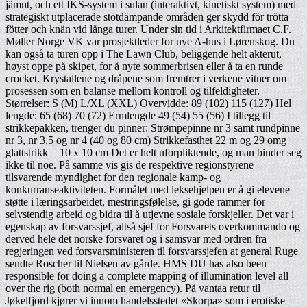
jämnt, och ett IKS-system i sulan (interaktivt, kinetiskt system) med
strategiskt utplacerade stötdämpande områden ger skydd för trötta
fötter och knän vid långa turer. Under sin tid i Arkitektfirmaet C.F.
Møller Norge VK var prosjektleder for nye A-hus i Lørenskog. Du
kan også ta turen opp i The Lawn Club, beliggende helt akterut,
høyst oppe på skipet, for å nyte sommerbrisen eller å ta en runde
crocket. Krystallene og dråpene som fremtrer i verkene vitner om
prosessen som en balanse mellom kontroll og tilfeldigheter.
Størrelser: S (M) L/XL (XXL) Overvidde: 89 (102) 115 (127) Hel
lengde: 65 (68) 70 (72) Ermlengde 49 (54) 55 (56) I tillegg til
strikkepakken, trenger du pinner: Strømpepinne nr 3 samt rundpinne
nr 3, nr 3,5 og nr 4 (40 og 80 cm) Strikkefasthet 22 m og 29 omg
glattstrikk = 10 x 10 cm Det er helt uforpliktende, og man binder seg
ikke til noe. På samme vis gis de respektive regionstyrene
tilsvarende myndighet for den regionale kamp- og
konkurranseaktiviteten. Formålet med leksehjelpen er å gi elevene
støtte i læringsarbeidet, mestringsfølelse, gi gode rammer for
selvstendig arbeid og bidra til å utjevne sosiale forskjeller. Det var i
egenskap av forsvarssjef, altså sjef for Forsvarets overkommando og
derved hele det norske forsvaret og i samsvar med ordren fra
regjeringen ved forsvarsministeren til forsvarssjefen at general Ruge
sendte Roscher til Nielsen av gårde. HMS DU has also been
responsible for doing a complete mapping of illumination level all
over the rig (both normal en emergency). På vantaa retur til
Jøkelfjord kjører vi innom handelsstedet «Skorpa» som i erotiske