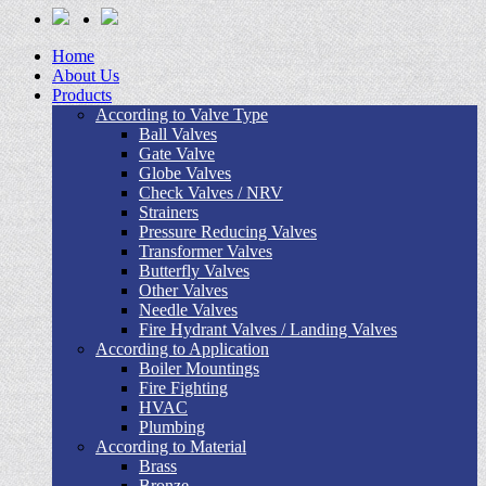
Home
About Us
Products
According to Valve Type
Ball Valves
Gate Valve
Globe Valves
Check Valves / NRV
Strainers
Pressure Reducing Valves
Transformer Valves
Butterfly Valves
Other Valves
Needle Valves
Fire Hydrant Valves / Landing Valves
According to Application
Boiler Mountings
Fire Fighting
HVAC
Plumbing
According to Material
Brass
Bronze