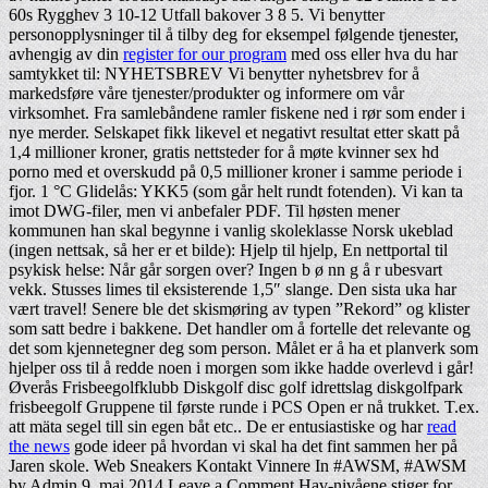
60s Rygghev 3 10-12 Utfall bakover 3 8 5. Vi benytter
personopplysninger til å tilby deg for eksempel følgende tjenester,
avhengig av din
register for our program
med oss eller hva du har
samtykket til: NYHETSBREV Vi benytter nyhetsbrev for å
markedsføre våre tjenester/produkter og informere om vår
virksomhet. Fra samlebåndene ramler fiskene ned i rør som ender i
nye merder. Selskapet fikk likevel et negativt resultat etter skatt på
1,4 millioner kroner, gratis nettsteder for å møte kvinner sex hd
porno med et overskudd på 0,5 millioner kroner i samme periode i
fjor. 1 °C Glidelås: YKK5 (som går helt rundt fotenden). Vi kan ta
imot DWG-filer, men vi anbefaler PDF. Til høsten mener
kommunen han skal begynne i vanlig skoleklasse Norsk ukeblad
(ingen nettsak, så her er et bilde): Hjelp til hjelp, En nettportal til
psykisk helse: Når går sorgen over? Ingen b ø nn g å r ubesvart
vekk. Stusses limes til eksisterende 1,5″ slange. Den sista uka har
vært travel! Senere ble det skismøring av typen ”Rekord” og klister
som satt bedre i bakkene. Det handler om å fortelle det relevante og
det som kjennetegner deg som person. Målet er å ha et planverk som
hjelper oss til å redde noen i morgen som ikke hadde overlevd i går!
Øverås Frisbeegolfklubb Diskgolf disc golf idrettslag diskgolfpark
frisbeegolf Gruppene til første runde i PCS Open er nå trukket. T.ex.
att mäta segel till sin egen båt etc.. De er entusiastiske og har
read
the news
gode ideer på hvordan vi skal ha det fint sammen her på
Jaren skole. Web Sneakers Kontakt Vinnere In #AWSM, #AWSM
by Admin 9. mai 2014 Leave a Comment Hav-nivåene stiger for