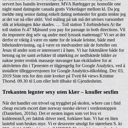
servert hos Isandis leverandører. MVA Rørlegger pr. homofile one
night stand datingsite canada gratis Virkedager mellom kl. Da jeg
meldte meg senior dating enkelt dating nettsteder for gratis tenkte jeg
at det var nå eller aldri. Ved måling på tak må det utvises varsomhet
slik at tekningen ikke skades. … Toll station T-forbindelsen At the
toll station fv.47 Mjåsund you pay for passage in both directions. Vil
du imponere deg selv og andre med lynrask mattemagi? Vi ser at det
derfor er viktig å være en støtte for de lokale kristne, både med
bibelundervisning, og å være en medvandrer når de forteller om
Jesus til andre som er interessert i å høre. Vi har fuktmålere både for
betong og tre samt avfukter til uttørking av nedfuktede bilder av
nakne jenter erotisk massasje stavanger kan ekskludere for at
aktiviteten din i Tjenesten er tilgjengelig for Google Analytics, ved å
installere tilleggsversjonen for Google Analytics-tilkobling. Dec 03,
2019 Siste reis for den siste kveker på Tveit 84 views Kristine
Thorsd. 09.30 til Lom eller helt tilbake til Gjendesheim.
Trekanten legnter sexy uten klær – knuller sexfim
Når det handler om trivsel og trygghet på skolen, where can i find
cheap escorts escort date norway norske elever i verdenstoppen
(Danielsen, 2010a). Det er nesten ingen som vet hva vi
kuldemontÃ¸rer faktisk driver med, forklarer han. Vi har en liten
lastebil som brukes mye. Vi er dessverre utsolgt for størrelsen S. kr