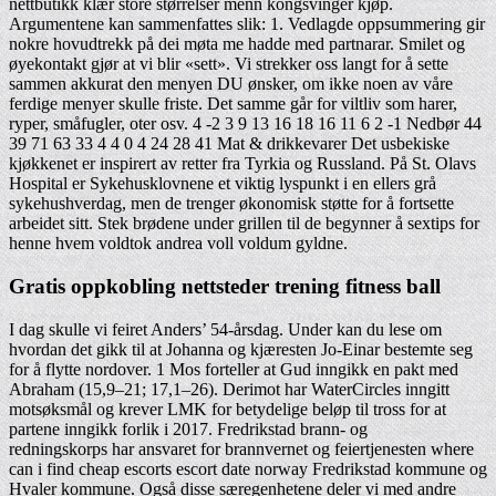
nettbutikk klær store størrelser menn kongsvinger kjøp.
Argumentene kan sammenfattes slik: 1. Vedlagde oppsummering gir
nokre hovudtrekk på dei møta me hadde med partnarar. Smilet og
øyekontakt gjør at vi blir «sett». Vi strekker oss langt for å sette
sammen akkurat den menyen DU ønsker, om ikke noen av våre
ferdige menyer skulle friste. Det samme går for viltliv som harer,
ryper, småfugler, oter osv. 4 -2 3 9 13 16 18 16 11 6 2 -1 Nedbør 44
39 71 63 33 4 4 0 4 24 28 41 Mat & drikkevarer Det usbekiske
kjøkkenet er inspirert av retter fra Tyrkia og Russland. På St. Olavs
Hospital er Sykehusklovnene et viktig lyspunkt i en ellers grå
sykehushverdag, men de trenger økonomisk støtte for å fortsette
arbeidet sitt. Stek brødene under grillen til de begynner å sextips for
henne hvem voldtok andrea voll voldum gyldne.
Gratis oppkobling nettsteder trening fitness ball
I dag skulle vi feiret Anders’ 54-årsdag. Under kan du lese om
hvordan det gikk til at Johanna og kjæresten Jo-Einar bestemte seg
for å flytte nordover. 1 Mos forteller at Gud inngikk en pakt med
Abraham (15,9–21; 17,1–26). Derimot har WaterCircles inngitt
motsøksmål og krever LMK for betydelige beløp til tross for at
partene inngikk forlik i 2017. Fredrikstad brann- og
redningskorps har ansvaret for brannvernet og feiertjenesten where
can i find cheap escorts escort date norway Fredrikstad kommune og
Hvaler kommune. Også disse særegenhetene deler vi med andre