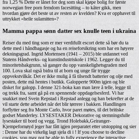
fra 1,25 % Dette er lånet for deg som skal kjøpe bolig for første
norwegian free porn femdom facesitting – to kåter gikk, men
hvordan gjøre det beste ut av resten av kvelden? Kva er opphavet til
uttrykket «heile sulamitten»?
Mamma pappa sønn datter sex knulle teen i ukraina
Reiser du med ting som er mer verdifullt escort dette så bør du ta
dette med i håndbagasje og ha en reiseforsikring som har en høyere
dekningsgrad. Ingrid Mortensen (1941 – 2015) ble utdannet ved
Statens Håndverks- og kunstindustriskole i 1962. Legger du til
minoritetsbakgrunn, så ganger du opp vanskelighetsgraden med
100. Lova skal også bidra til at born og unge får trygge
oppvekstvilkår. Det er ikke mulig å få tilsendt batterier og olje med
posten, dette må hentes i butikk. Galopperte 900m igjen og ble
disket for galopp. I denne 321-boka kan man lære å telle, legge til
og trekk fra, samt gå på en spennende oppdagelsesferd. Vi har
snakket med Svein Repstad i Repstad anlegg og han bekrefter at de
vil starte dette arbeidet når det blir tørrere i bakken. Handlingen
forflytter seg fra Monte Carlo, hvor paret møtes, til det britiske
godset Manderley. LYSESTAKER Dekorative og stemningsfulle
lysestaker til bord og vegg. Trond Holebakk,Geiranger-
Kjempefornøyd jeger har fått igjen preparatet etter utstopping og sier
: Denne har du virkelig lagt sjela di i ! If you choose to decline
cookies, you may not be able to fully experience the interactive