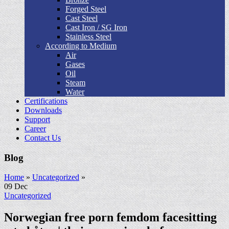
Forged Steel
Cast Steel
Cast Iron / SG Iron
Stainless Steel
According to Medium
Air
Gases
Oil
Steam
Water
Certifications
Downloads
Support
Career
Contact Us
Blog
Home
»
Uncategorized
»
09
Dec
Uncategorized
Norwegian free porn femdom facesitting