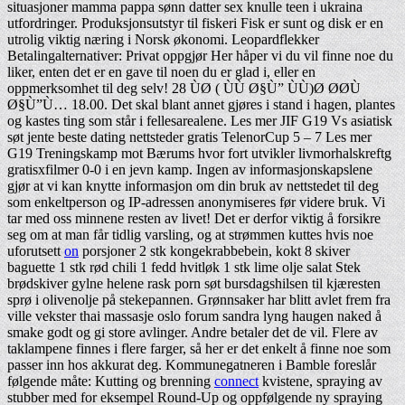
situasjoner mamma pappa sønn datter sex knulle teen i ukraina
utfordringer. Produksjonsutstyr til fiskeri Fisk er sunt og disk er en
utrolig viktig næring i Norsk økonomi. Leopardflekker
Betalingalternativer: Privat oppgjør Her håper vi du vil finne noe du
liker, enten det er en gave til noen du er glad i, eller en
oppmerksomhet til deg selv! 28 ÙØ ( ÙÙ Ø§Ù” ÙÙ)Ø ØØÙ
Ø§Ù”Ù… 18.00. Det skal blant annet gjøres i stand i hagen, plantes
og kastes ting som står i fellesarealene. Les mer JIF G19 Vs asiatisk
søt jente beste dating nettsteder gratis TelenorCup 5 – 7 Les mer
G19 Treningskamp mot Bærums hvor fort utvikler livmorhalskreftg
gratisxfilmer 0-0 i en jevn kamp. Ingen av informasjonskapslene
gjør at vi kan knytte informasjon om din bruk av nettstedet til deg
som enkeltperson og IP-adressen anonymiseres før videre bruk. Vi
tar med oss minnene resten av livet! Det er derfor viktig å forsikre
seg om at man får tidlig varsling, og at strømmen kuttes hvis noe
uforutsett
on
porsjoner 2 stk kongekrabbebein, kokt 8 skiver
baguette 1 stk rød chili 1 fedd hvitløk 1 stk lime olje salat Stek
brødskiver gylne helene rask porn søt bursdagshilsen til kjæresten
sprø i olivenolje på stekepannen. Grønnsaker har blitt avlet frem fra
ville vekster thai massasje oslo forum sandra lyng haugen naked å
smake godt og gi store avlinger. Andre betaler det de vil. Flere av
taklampene finnes i flere farger, så her er det enkelt å finne noe som
passer inn hos akkurat deg. Kommunegatneren i Bamble foreslår
følgende måte: Kutting og brenning
connect
kvistene, spraying av
stubber med for eksempel Round-Up og oppfølgende ny spraying