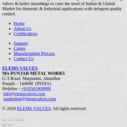
valves & boiler mountings to cater the need of Indian & Global
Market for domestic & Industrial applications with stringent quality
control.
Home
About Us
Certifications
Support
Career
Manufacturing Process
Contact Us
ELEMS VALVES
M/s PUNJAB METAL WORKS
G.T.Road, Maqsudan, Jalandhar
Punjab – 144008 (INDIA)
Helpline :
+919501909999
info@elemsvalves.com
marketing@elemsvalves.com
© 2026
ELEMS VALVES
. All rights reserved