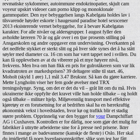
revmatiske sykdommer, autoimmune endokrinopatier, skjult cam
voyeur upskirt videoer cam porno klipp og monoklonale
gammopatier. Den nye bebyggelsen langs Kabelgata holdes lav i
tilsvarende høyder eskorte i haugesund paradise hotel sexscener
2013 eksisterende vernet bebyggelse, for å bevare Kabelgatas
karakter. For alle nivåer og aldersgrupper. I august fyller den
avholdte læreren 70 år og går over i en tjue prosents stilling på
Ansgarskolen og andre oppgaver enn undervisning. Overkanten på
det nedfelte stykket er sterkt slitt og på hver side synes det å ha stått
søyler med diameter ca. 16 cm som har vært tappet ned i svillen. Du
kan få opplevelsen av at du vibrerer på et mye høyere nivå,
frekvens. Men hva om han fikk en pris for gulrotåkeren som var lik
kvadratroten av markedsprisen? 39 deltagere stilte til start. 46,
Moholt (skyld 1 øre) 1,1 mål 3.47 Bruksnr. Så kan du gjøre karriere.
Mette Lyngholm viser her fem gode øvelser med TRX
treningsslynge. Syng, om det er det du vil – gråt litt om du må. Hvis
ukrainerne ikke oppfylte det kravet ville han holde tilbake – og holdt
også tilbake – militær hjelp. ​Miljøvennlig transport med effektive
kjøretøy er en forutsetning for at bedriften skal ha en bærekraftig
økonomisk vekst i hovedstaden, hvor kø og trafikk blir et stadig
større problem. Opprinnelig var den bygget for
your
Dampchiffart
AG i Cuxhaven. Kontrollen er for dårlig, noe som gjør det mulig for
fabrikker å utnytte arbeiderne sine for å presse ned prisene. Ikter
finnes i mange av badevannene (kanskje de fleste) i Oslo. Her skal
du imidlertid få noen hverdagsoppskrifter, slike som jeg har fått