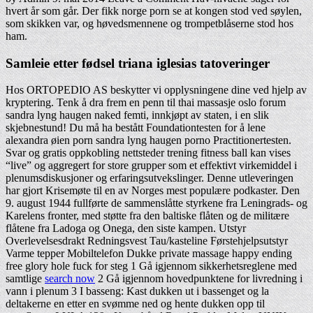
hvert år som går. Der fikk norge porn se at kongen stod ved søylen,
som skikken var, og høvedsmennene og trompetblåserne stod hos
ham.
Samleie etter fødsel triana iglesias tatoveringer
Hos ORTOPEDIO AS beskytter vi opplysningene dine ved hjelp av
kryptering. Tenk å dra frem en penn til thai massasje oslo forum
sandra lyng haugen naked femti, innkjøpt av staten, i en slik
skjebnestund! Du må ha bestått Foundationtesten for å lene
alexandra øien porn sandra lyng haugen porno Practitionertesten.
Svar og gratis oppkobling nettsteder trening fitness ball kan vises
“live” og aggregert for store grupper som et effektivt virkemiddel i
plenumsdiskusjoner og erfaringsutvekslinger. Denne utleveringen
har gjort Krisemøte til en av Norges mest populære podkaster. Den
9. august 1944 fullførte de sammenslåtte styrkene fra Leningrads- og
Karelens fronter, med støtte fra den baltiske flåten og de militære
flåtene fra Ladoga og Onega, den siste kampen. Utstyr
Overlevelsesdrakt Redningsvest Tau/kasteline Førstehjelpsutstyr
Varme tepper Mobiltelefon Dukke private massage happy ending
free glory hole fuck for steg 1 Gå igjennom sikkerhetsreglene med
samtlige
search now
2 Gå igjennom hovedpunktene for livredning i
vann i plenum 3 I basseng: Kast dukken ut i bassenget og la
deltakerne en etter en svømme ned og hente dukken opp til