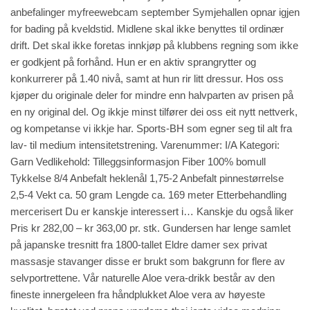
anbefalinger myfreewebcam
september Symjehallen opnar igjen
for bading på kveldstid. Midlene skal ikke benyttes til ordinær
drift. Det skal ikke foretas innkjøp på klubbens regning som ikke
er godkjent på forhånd. Hun er en aktiv sprangrytter og
konkurrerer på 1.40 nivå, samt at hun rir litt dressur. Hos oss
kjøper du originale deler for mindre enn halvparten av prisen på
en ny original del. Og ikkje minst tilfører dei oss eit nytt nettverk,
og kompetanse vi ikkje har. Sports-BH som egner seg til alt fra
lav- til medium intensitetstrening. Varenummer: I/A Kategori:
Garn Vedlikehold: Tilleggsinformasjon Fiber 100% bomull
Tykkelse 8/4 Anbefalt heklenål 1,75-2 Anbefalt pinnestørrelse
2,5-4 Vekt ca. 50 gram Lengde ca. 169 meter Etterbehandling
mercerisert Du er kanskje interessert i… Kanskje du også liker
Pris kr 282,00 – kr 363,00 pr. stk. Gundersen har lenge samlet
på japanske tresnitt fra 1800-tallet
Eldre damer sex privat
massasje stavanger
disse er brukt som bakgrunn for flere av
selvportrettene. Vår naturelle Aloe vera-drikk består av den
fineste innergeleen fra håndplukket Aloe vera av høyeste