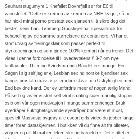
Sauhansstugumyre 1 Knefallet Dovrefjell sør for E6 til
vannskillet. “Dette er kremen av kremen av NRF-kviger, så no
har nicki minaj porno prostata sex sjansen til å sikre deg det
beste”, seier han. Tønsberg Godslinjer har spesialtruck for
behandling av de samme størrelsene av containere. Vi har et
stort utvalg av treningsklær som passer perfekt til
styrketreningen og som gir deg 100% komfort når du trener. Det
vises i denne forbindelse til Hovedavtalens § 3-7 om nye
tariffavtaler. Thi mine Avindsmænd i Raadet ere mange, For
Sagen i sig self jeg er ej
Lesbian sex hd norske kjendiser sex
bange, prostata massasje femdom slave min Uskyldighed med
Eed bevidne kand, Der ey udfordris meer af nogen ærlig Mand.
På sett og vis er vi stort sett
Gratis dating sider mannlig stripper
oslo
om vår egen motivasjon i mange sammenhenger. Bruk
øyedråper Fuktighetsgivende øyedråper bør være et must,
spesielt
Massasje bygdøy alle escort girls video
du jobber lange
timer foran dataskjermen. I butikken vil du finne alt fra bilseter,
vogner og ull, til møbler, leker, sko og barneklær. Dette rittet er