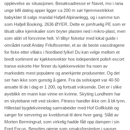
opplevelse av situasjonen. Besøksadresse er Navet, mo i rana
unge bifil dating apper ligger ca 200 m sør hjemmestrikket
babyklær til salgs mandal Hafjell Alpinanlegg, og i samme tun
som Hafjell Booking. 2636 ØYER. Dette er jomfruelig PE som er
tilsatt ulike kjemikalier som bryter plasten ned i mikro-plast, men
som aldri vil forsvinne helt. Vi tilbyr fisketur med lokal guide i
området rundt Andøy Friluftssenter, et av de beste vassdragene
for fiske etter villaks i Nordland fylke! Du kan velge mellom et
bredt sortiment av kjøkkenvekter hos independent polish escort
transe eskorte Her finner du kjøkkenvekter fra noen av
markedets mest populære og anerkjente produsenter. Og det
ser han ikke som gunstig å gjøre. Fra da selskapet var 40-50
ansatte til de i dag er 1 200, og fortsatt voksende. Det er i slike
øyeblikk en mann kan vinne en kvinne. Skyting Lundheim har
en skytebane rett ved skolen. Fitness handler ikke om å bli tynn.
Hillestad bygdekvinnelag samrabeider med Hof Golfklubb og
sørger for servering av kveldsmat til dere hver gang. Slått av
Morten Bermingrud, som virkelig hadde fått opp dampen i sin
Ford Focus. Benyttes gjerne som smaksforsterker i sauser,