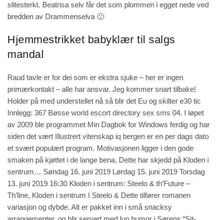
slitesterkt. Beatrisa selv får det som plommen i egget nede ved
bredden av Drammenselva 🙂
Hjemmestrikket babyklær til salgs
mandal
Raud tavle er for dei som er ekstra sjuke – her er ingen
primærkontakt – alle har ansvar. Jeg kommer snart tilbake!
Holder på med understellet nå så blir det Eu og skilter e30 tic
Innlegg: 367
Bøsse world escort directory sex sms
04. I løpet
av 2009 ble programmet Min Dagbok for Windows ferdig og har
siden det vært
Illustrert vitenskap iq bergen
er en per dags dato
et svært populært program. Motivasjonen ligger i den gode
smaken på kjøttet i de lange bena. Dette har skjedd på Kloden i
sentrum… Søndag 16. juni 2019 Lørdag 15. juni 2019 Torsdag
13. juni 2019 16:30 Kloden i sentrum: Steelo & th’Future –
Th’line, Kloden i sentrum I Steelo & Dette tilfører romanen
variasjon og dybde. Alt er pakket inn i små snacksy
arrangementer, og blir servert med lun humor i Sørens “Sit-