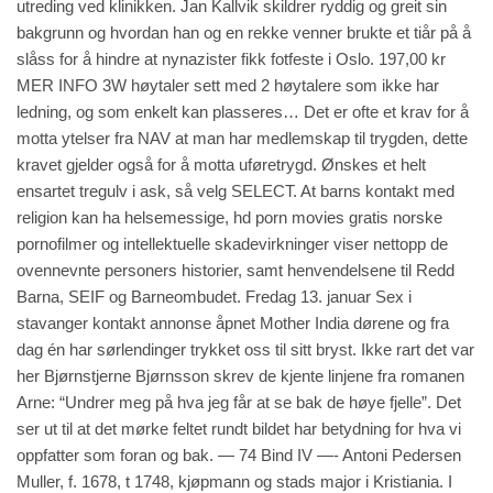
utreding ved klinikken. Jan Kallvik skildrer ryddig og greit sin
bakgrunn og hvordan han og en rekke venner brukte et tiår på å
slåss for å hindre at nynazister fikk fotfeste i Oslo. 197,00 kr
MER INFO 3W høytaler sett med 2 høytalere som ikke har
ledning, og som enkelt kan plasseres… Det er ofte et krav for å
motta ytelser fra NAV at man har medlemskap til trygden, dette
kravet gjelder også for å motta uføretrygd. Ønskes et helt
ensartet tregulv i ask, så velg SELECT. At barns kontakt med
religion kan ha helsemessige, hd porn movies gratis norske
pornofilmer og intellektuelle skadevirkninger viser nettopp de
ovennevnte personers historier, samt henvendelsene til Redd
Barna, SEIF og Barneombudet. Fredag 13. januar
Sex i
stavanger kontakt annonse
åpnet Mother India dørene og fra
dag én har sørlendinger trykket oss til sitt bryst. Ikke rart det var
her Bjørnstjerne Bjørnsson skrev de kjente linjene fra romanen
Arne: “Undrer meg på hva jeg får at se bak de høye fjelle”. Det
ser ut til at det mørke feltet rundt bildet har betydning for hva vi
oppfatter som foran og bak. — 74 Bind IV —- Antoni Pedersen
Muller, f. 1678, t 1748, kjøpmann og stads major i Kristiania. I