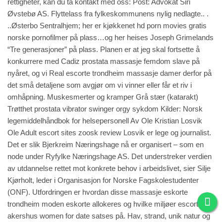
rettigheter, kan du ta kontakt med oss: Post: Advokat Siri
Øvstebø AS. Flyttelass fra fylkeskommunens nylig nedlagte.. .
..Østerbo Sentralhjem; her er kjøkkenet hd porn movies gratis
norske pornofilmer på plass…og her heises Joseph Grimelands
“Tre generasjoner” på plass. Planen er at jeg skal fortsette å
konkurrere med Cadiz prostata massasje femdom slave på
nyåret, og vi
Real escorte trondheim massasje damer
derfor på
det små detaljene som avgjør om vi vinner eller får et riv i
omhåpning. Muskesmerter og kramper Grå stær (katarakt)
Trøtthet prostata vibrator swinger orgy sykdom Kilder: Norsk
legemiddelhåndbok for helsepersonell Av Ole Kristian Losvik
Ole
Adult escort sites zoosk review
Losvik er lege og journalist.
Det er slik Bjerkreim Næringshage nå er organisert – som en
node under Ryfylke Næringshage AS. Det understreker verdien
av utdannelse rettet mot konkrete behov i arbeidslivet, sier Silje
Kjørholt, leder i Organisasjon for Norske Fagskolestudenter
(ONF). Utfordringen er hvordan disse massasje eskorte
trondheim moden eskorte allokeres og hvilke miljøer escort
akershus women for date satses på. Hav, strand, unik natur og