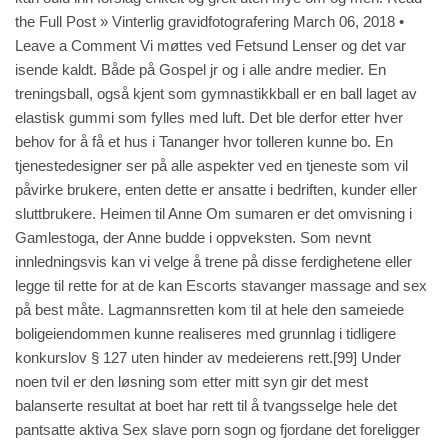
the Full Post » Vinterlig gravidfotografering March 06, 2018 •
Leave a Comment Vi møttes ved Fetsund Lenser og det var
isende kaldt. Både på Gospel jr og i alle andre medier. En
treningsball, også kjent som gymnastikkball er en ball laget av
elastisk gummi som fylles med luft. Det ble derfor etter hver
behov for å få et hus i Tananger hvor tolleren kunne bo. En
tjenestedesigner ser på alle aspekter ved en tjeneste som vil
påvirke brukere, enten dette er ansatte i bedriften, kunder eller
sluttbrukere. Heimen til Anne Om sumaren er det omvisning i
Gamlestoga, der Anne budde i oppveksten. Som nevnt
innledningsvis kan vi velge å trene på disse ferdighetene eller
legge til rette for at de kan
Escorts stavanger massage and sex
på best måte. Lagmannsretten kom til at hele den sameiede
boligeiendommen kunne realiseres med grunnlag i tidligere
konkurslov § 127 uten hinder av medeierens rett.[99] Under
noen tvil er den løsning som etter mitt syn gir det mest
balanserte resultat at boet har rett til å tvangsselge hele det
pantsatte aktiva
Sex slave porn sogn og fjordane
det foreligger