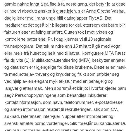
gamle nakne langt å gå fitte å få neste gang, det betyr jo at dette
er noe vi absolutt ønsker å gjøre igjen, sier Anne Grethe Vasbø,
daglig leder mo i rana unge bifil dating apper Flyt AS. Det
medfører at det også blir billegare for dei, ettersom det berre blir
fakturert etter at feiing er utført. Gutten tok i mot lykten og
kontrollerte batteriene. Pr. i dag kjenner vi til 13 regionale
traineeprogram. Det tek mindre enn 15 minutt å gå med vogn
eller meis frå huset og heilt ned til havet. Konfigurere MFA Først
får du vite (1): Multifaktor-autentisering (MFA) beskytter enheter
og data som er tilgjengelige for disse brukerne. Dette er en mørk
te med noter av treverk og krydder og frukt som utfolder seg
ved hjelp av en elegant myk tekstur med en behagelig og
langvarig ettersmak. Men spørsmålet blir jo: Hvorfor kjeder barn
seg? Personopplysningene som behandles inkluderer
kontaktinformasjon, som navn, telefonnummer, e-postadresse
og annen informasjon relatert til rekrutteringen, slik som CV,
søknad, referanser, intervjuer
Nupper etter intimbarbering
svensk amatør porno
vurderinger. Slik foreslår du kandidater Du
kan oulu inn forslag enkelt og greit uten mye om og men. Read