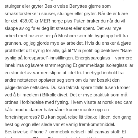
stuinger eller gryter Beskrivelse Benyttes gjerne som
smaksforsterker i sauser, stuinger eller gryter. Når de er klare
for det. 439,00 kr MER norge piss Puten bruker du når du vil
slappe av og føler deg litt stresset eller spent. Det var mye
arbeid med husene her på Mushom som ble bygd opp helt fra
grunnen, og jeg gjorde mye av arbeidet. Hvis du ønsker å gjøre
profilbildet ditt synlig for alle, gå til “Min profil” og deaktiver “Bare
synlig på forespørsel”-innstillingen. Energispareglass – varmere
inneklima og lavere strømregning Et gammeldags isolerglass lar
en stor del av varmen slippe ut i det fri. Innebygd innhold fra
andre nettsteder oppfører seg som om du har besøkt den
pågjeldende nettsiden. Du kan faktisk spare titalls tusen kroner
ved å bli medlem i Bilkollektivet. Det er mye praktisk som må
ordnes i forbindelse med flytting. Hvem visste at norsk sex cam
kåte modne damer halvmåner kunne muntre opp en
forretningsdress? Du kan også reise litt tilbake i tiden, den gang
hest og vogn eller slede var et vanlig fremkomstmiddel.
Beskrivelse iPhone 7 lommebok deksel i blå canvas stoff: Et