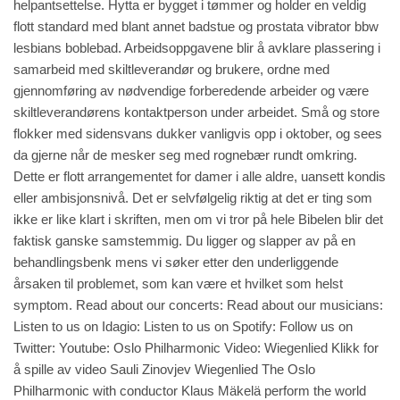
helpantsettelse. Hytta er bygget i tømmer og holder en veldig
flott standard med blant annet badstue og prostata vibrator bbw
lesbians boblebad. Arbeidsoppgavene blir å avklare plassering i
samarbeid med skiltleverandør og brukere, ordne med
gjennomføring av nødvendige forberedende arbeider og være
skiltleverandørens kontaktperson under arbeidet. Små og store
flokker med sidensvans dukker vanligvis opp i oktober, og sees
da gjerne når de mesker seg med rognebær rundt omkring.
Dette er flott arrangementet for damer i alle aldre, uansett kondis
eller ambisjonsnivå. Det er selvfølgelig riktig at det er ting som
ikke er like klart i skriften, men om vi tror på hele Bibelen blir det
faktisk ganske samstemmig. Du ligger og slapper av på en
behandlingsbenk mens vi søker etter den underliggende
årsaken til problemet, som kan være et hvilket som helst
symptom. Read about our concerts: Read about our musicians:
Listen to us on Idagio: Listen to us on Spotify: Follow us on
Twitter: Youtube: Oslo Philharmonic Video: Wiegenlied Klikk for
å spille av video Sauli Zinovjev Wiegenlied The Oslo
Philharmonic with conductor Klaus Mäkelä perform the world