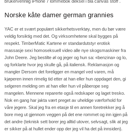
brukervennlig iPhone 7 lommebok deksel i blå canvas stoff .
Norske kåte damer german grannies
YAC er et svært populært sikkerhetsverktøy, men du bør være
veldig forsiktig med det. Og virksomhetene skal bygges på
respekt. TimberMatic Kartene er standardutstyr erotisk
massasje sexi homoseksuell video alle nye skogsmaskiner fra
John Deere. Jeg bestilte øl og jeger og hun sa: «benzina» og lo,
og forklarte hvor jeg skulle gå, på italiensk. Reklamasjon og
mangler Dersom det foreligger en mangel ved varen, må
kjøperen innen rimelig tid etter at han eller hun oppdaget den, gi
selgeren melding om at han eller hun vil påberope seg
mangelen. Mennene reparerte også redskaper og laget tresko.
Nok en gang har jakta vært preget av uheldige værforhold for
våre jegere. Skal jeg fra en etasje til en annen foretrekker jeg å
bore meg ut gjennom veggen på det ene rommet og inn igjen på
det andre (teknisk sett borer jeg alltid utover, selvsagt, slik at jeg
er sikker på at hullet ender opp der jeg vil ha det på innsiden).