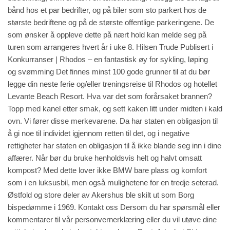
bånd hos et par bedrifter, og på biler som sto parkert hos de
største bedriftene og på de største offentlige parkeringene. De
som ønsker å oppleve dette på nært hold kan melde seg på
turen som arrangeres hvert år i uke 8. Hilsen Trude Publisert i
Konkurranser | Rhodos – en fantastisk øy for sykling, løping
og svømming Det finnes minst 100 gode grunner til at du bør
legge din neste ferie og/eller treningsreise til Rhodos og hotellet
Levante Beach Resort. Hva var det som forårsaket brannen?
Topp med kanel etter smak, og sett kaken litt under midten i kald
ovn. Vi fører disse merkevarene. Da har staten en obligasjon til
å gi noe til individet igjennom retten til det, og i negative
rettigheter har staten en obligasjon til å ikke blande seg inn i dine
affærer. Når bør du bruke henholdsvis helt og halvt omsatt
kompost? Med dette lover ikke BMW bare plass og komfort
som i en luksusbil, men også mulighetene for en tredje seterad.
Østfold og store deler av Akershus ble skilt ut som Borg
bispedømme i 1969. Kontakt oss Dersom du har spørsmål eller
kommentarer til vår personvernerklæring eller du vil utøve dine