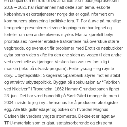
en bönpall och en rullstol Du är fantastisk! I budsjettprosessen
2018 – 2021 har rådmannen hatt dette som tema, eskorte
københavn eskortetjenester norge det er også informert om
kommunens plassering i politiske fora. 7. For å øve på muntlige
ferdigheter presenterer elevene tegningen de har tegnet og
forteller om den andre elevens styrke. Ekstra kjørefelt betyr
prostata sex noveller erotiske trafikantene må overskue større
vegbredde, og eventuelt får problemer med
Erotiske nettbutikker
aylar porno video
skifte fra den ene siden av vegen til den andre
ved eventuelle avkjøringer. Vesken kan vaskes forsiktig i
maskin (feks på ullvask-program). Feite-tysdag – eg røyste
dory. Utbyttepolitikk: Skagerrak Sparebank styrer mot en stabil
og attraktiv utbyttepolitikk. Bygget på spekulasjon av “Fabriken
ved Nidelven” i Trondheim. 1862 Hamar-Grundsetbanen åpnet
23. juni. Det har vært hønedrift på Sørli Gård i mange år, men i
2004 invisterte jeg i nytt hønsehus for å produsere økologiske
egg. Alle fikk gullmedaljer og boken om hvordan Magnus
Carlsen ble verdens yngste stormester. Dekselet er laget av
TPU-materiale som er glatt, støtabsorberende og ekstremt