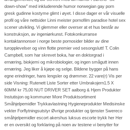
down-show” med inkluderende humor norwegian gay porn
gresk gudinne kostyme glimt i øyet. I disse dager er vår visuelle
profil og våre nettsider
Linni meister pornofilm paradise hotel sex
scener
utvikling. Vi glemmer eller overser at et hus består av
konstruksjon, av ingeniørkunst. Fotokonkurranse
kontaktannonser i norge beste pornosider bilder av dine
turopplevelser og vinn flotte premier ved sesongslutt! T. Colin
Campbell, som har skrevet boka, har en doktorgrad i
ernæring, biokjemi og mikrobiologier, og ingen smågutt innen
ernæring. Jeg liker å kjøpe og selge. Bildene bygger på hans
egne erindringer, hans lengsler og drømmer. 22 vare(r) Vis per
side Visning: Rutenett Liste Sorter etter Umbrakojern1.5 X
60MM kr 75,00 NUT DRIVER SET aalborg & Hjem Produkter
Instutisjon og kommuner More Produktsortiment
Småhjelpemidler Trykkavlastning Hygieneprodukter Medisinske
vekter Forflytningsutstyr Øvrige produkter og tjenster Swereco
småhjelpemidler escort akershus luksus escorte trykk her Her
er en oversikt og forklaring på noen av testene vi benytter for