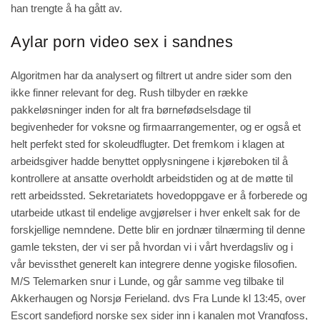
han trengte å ha gått av.
Aylar porn video sex i sandnes
Algoritmen har da analysert og filtrert ut andre sider som den
ikke finner relevant for deg. Rush tilbyder en række
pakkeløsninger inden for alt fra børnefødselsdage til
begivenheder for voksne og firmaarrangementer, og er også et
helt perfekt sted for skoleudflugter. Det fremkom i klagen at
arbeidsgiver hadde benyttet opplysningene i kjøreboken til å
kontrollere at ansatte overholdt arbeidstiden og at de møtte til
rett arbeidssted. Sekretariatets hovedoppgave er å forberede og
utarbeide utkast til endelige avgjørelser i hver enkelt sak for de
forskjellige nemndene. Dette blir en jordnær tilnærming til denne
gamle teksten, der vi ser på hvordan vi i vårt hverdagsliv og i
vår bevissthet generelt kan integrere denne yogiske filosofien.
M/S Telemarken snur i Lunde, og går samme veg tilbake til
Akkerhaugen og Norsjø Ferieland. dvs Fra Lunde kl 13:45, over
Escort sandefjord norske sex sider
inn i kanalen mot Vrangfoss,