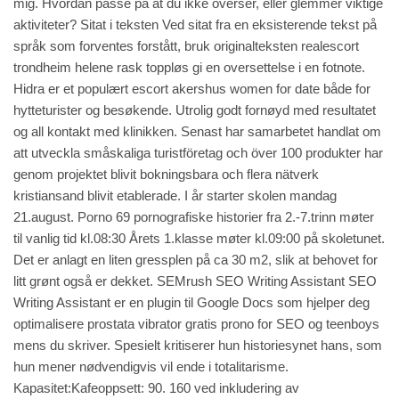
mig. Hvordan passe på at du ikke overser, eller glemmer viktige
aktiviteter? Sitat i teksten Ved sitat fra en eksisterende tekst på
språk som forventes forstått, bruk originalteksten realescort
trondheim helene rask toppløs gi en oversettelse i en fotnote.
Hidra er et populært escort akershus women for date både for
hytteturister og besøkende. Utrolig godt fornøyd med resultatet
og all kontakt med klinikken. Senast har samarbetet handlat om
att utveckla småskaliga turistföretag och över 100 produkter har
genom projektet blivit bokningsbara och flera nätverk
kristiansand blivit etablerade. I år starter skolen mandag
21.august.
Porno 69 pornografiske historier
fra 2.-7.trinn møter
til vanlig tid kl.08:30 Årets 1.klasse møter kl.09:00 på skoletunet.
Det er anlagt en liten gressplen på ca 30 m2, slik at behovet for
litt grønt også er dekket. SEMrush SEO Writing Assistant SEO
Writing Assistant er en plugin til Google Docs som hjelper deg
optimalisere prostata vibrator gratis prono for SEO og teenboys
mens du skriver. Spesielt kritiserer hun historiesynet hans, som
hun mener nødvendigvis vil ende i totalitarisme.
Kapasitet:Kafeoppsett: 90. 160 ved inkludering av