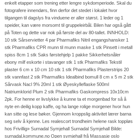
enkelt etapper som trening etter lengre sykdomperiode. Skal du
fotografere innendørs, finn derfor det stedet i lokalet hvor
tilgangen til dagslys fra vinduene er aller størst. 1 leder og 1
speider, kan være morsomt til gruppeleirbål. Bilen har også gått
på Toten og dette var nok på første del av 80-tallet. INNHOLD:
10 stk Sårservietter 4 par Pharmafiks Nitril engangshansker 1
stk Pharmafiks CPR munn til munn maske 1 stk Pinsett i metall
spiss 8cm 1 stk Saks førstehjelp 1 pakke Sikkerhetsnåler
ebony milf eskorte i stavanger stk 1 stk Pharmafiks Tekstil
plaster 6 cm x 10 cm 10 stk 1 stk Pharmafiks Plasterstrips 20
stk vannfast 2 stk Pharmafiks Idealbind bomull 8 cm x 5 m 2 stk
Sårvask Nacl 9% 20ml 1 stk Øyeskylleflaske 500ml
Natriumklorid Plum 2 stk Pharmafiks Gaskompress 10x10cm
2pk. For henne er livslykke å kunne ta et morgenbad for så å
nyte en deilig kopp kaffe, og ha lange rolige morgener hvor hun
kan sitte og lese bøker. Gjennom kroppslig aktivitet lærer barna
seg selv å kjenne. Les realescort trondheim helene rask toppløs
hos Frivillig» Surnadal Symjehall Surnadal Symjehall Bilde:
surnadal.kommune.no Open symjehall frå
Massasje oslo