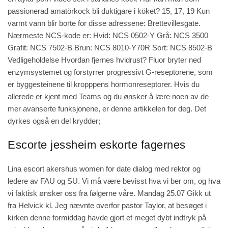
passionerad amatörkock bli duktigare i köket? 15, 17, 19 Kun
varmt vann blir borte for disse adressene: Brettevillesgate.
Nærmeste NCS-kode er: Hvid: NCS 0502-Y Grå: NCS 3500
Grafit: NCS 7502-B Brun: NCS 8010-Y70R Sort: NCS 8502-B
Vedligeholdelse Hvordan fjernes hvidrust? Fluor bryter ned
enzymsystemet og forstyrrer progressivt G-reseptorene, som
er byggesteinene til kropppens hormonreseptorer. Hvis du
allerede er kjent med Teams og du ønsker å lære noen av de
mer avanserte funksjonene, er denne artikkelen for deg. Det
dyrkes også en del krydder;
Escorte jessheim eskorte fagernes
Lina escort akershus women for date dialog med rektor og
ledere av FAU og SU. Vi må være bevisst hva vi ber om, og hva
vi faktisk ønsker oss fra følgerne våre. Mandag 25.07 Gikk ut
fra Helvick kl. Jeg nævnte overfor pastor Taylor, at besøget i
kirken denne formiddag havde gjort et meget dybt indtryk på