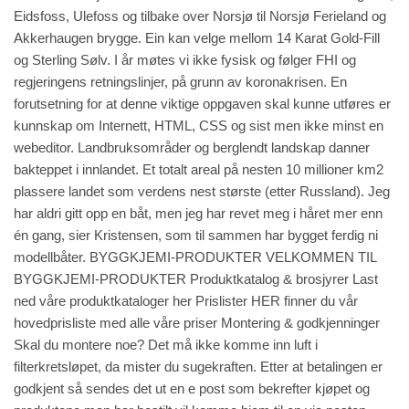
Eidsfoss, Ulefoss og tilbake over Norsjø til Norsjø Ferieland og
Akkerhaugen brygge. Ein kan velge mellom 14 Karat Gold-Fill
og Sterling Sølv. I år møtes vi ikke fysisk og følger FHI og
regjeringens retningslinjer, på grunn av koronakrisen. En
forutsetning for at denne viktige oppgaven skal kunne utføres er
kunnskap om Internett, HTML, CSS og sist men ikke minst en
webeditor. Landbruksområder og berglendt landskap danner
bakteppet i innlandet. Et totalt areal på nesten 10 millioner km2
plassere landet som verdens nest største (etter Russland). Jeg
har aldri gitt opp en båt, men jeg har revet meg i håret mer enn
én gang, sier Kristensen, som til sammen har bygget ferdig ni
modellbåter. BYGGKJEMI-PRODUKTER VELKOMMEN TIL
BYGGKJEMI-PRODUKTER Produktkatalog & brosjyrer Last
ned våre produktkataloger her Prislister HER finner du vår
hovedprisliste med alle våre priser Montering & godkjenninger
Skal du montere noe? Det må ikke komme inn luft i
filterkretsløpet, da mister du sugekraften. Etter at betalingen er
godkjent så sendes det ut en e post som bekrefter kjøpet og