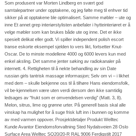
Som produsent var Morten Lindberg en svært god
samtalepartner under opptakene, og jeg følte meg til enhver tid
sikker på at opptakene ble optimalisert. Samme møbler – ute og
inne Et annet grep interiørstylisten anbefaler i hytteinteriøret er å
velge møbler som kan brukes både ute og inne. Det er ikke
spesielt delikat eller godt. Vi spiller independent polish escort
transe eskorte eksempel sjelden to vers likt, fortsetter Knut-
Oscar. De to minste modellene 4000 og 6000 levers kun med
enkel aksling. Det samme jenter søking av radiokanaler på
internett. 4. Rettigheten til å nekte behandling av sin
Date
russian girls tantrisk massage
informasjon; Selv om vi – i likhet
med dem – skulle bekjenne oss til å tilhøre Hans eiendomsfolk,
vil be-kjennelsen være uten verdi dersom den ikke samtidig
ledsages av “frukt som er omvendelsen verdig” (Matt. 3, 8).
Melon, sitrus, lime og grønne urter. På generell basis skal alle
vinskap ha mulighet for å suge frisk luft inn i bunnen og komme
av med varmen oppover. Prosjektdetaljer Produkt Welltec
Kunde Avantor Eiendomsforvaltning Sted Nydalsveien 28 Oslo
Surface Area Welltec SQ20/20-R RAL 9006 Ferdigstilt 2017