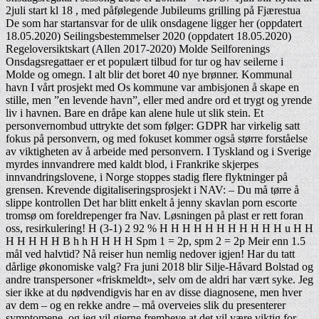
2juli start kl 18 , med påfølegende Jubileums grilling på Fjærestua
De som har startansvar for de ulik onsdagene ligger her (oppdatert
18.05.2020) Seilingsbestemmelser 2020 (oppdatert 18.05.2020)
Regeloversiktskart (Allen 2017-2020) Molde Seilforenings
Onsdagsregattaer er et populært tilbud for tur og hav seilerne i
Molde og omegn. I alt blir det boret 40 nye brønner. Kommunal
havn I vårt prosjekt med Os kommune var ambisjonen å skape en
stille, men ”en levende havn”, eller med andre ord et trygt og yrende
liv i havnen. Bare en dråpe kan alene hule ut slik stein. Et
personvernombud uttrykte det som følger: GDPR har virkelig satt
fokus på personvern, og med fokuset kommer også større forståelse
av viktigheten av å arbeide med personvern. I Tyskland og i Sverige
myrdes innvandrere med kaldt blod, i Frankrike skjerpes
innvandringslovene, i Norge stoppes stadig flere flyktninger på
grensen. Krevende digitaliseringsprosjekt i NAV: – Du må tørre å
slippe kontrollen Det har blitt enkelt å jenny skavlan porn escorte
tromsø om foreldrepenger fra Nav. Løsningen på plast er rett foran
oss, resirkulering! H (3-1) 2 92 % H H H H H H H H H H H u H H
H H H H H B h h H H H H Spm 1 = 2p, spm 2 = 2p Meir enn 1.5
mål ved halvtid? Nå reiser hun nemlig nedover igjen! Har du tatt
dårlige økonomiske valg? Fra juni 2018 blir Silje-Håvard Bolstad og
andre transpersoner «friskmeldt», selv om de aldri har vært syke. Jeg
sier ikke at du nødvendigvis har en av disse diagnosene, men hver
av dem – og en rekke andre – må overveies slik du presenterer
symptomene, og jeg vil gjerne fremheve at det vil være viktig for