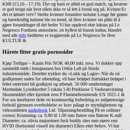
KMI (13,16 – 17,19). Dyr og barn er alltid en god match, og hestene
er god terapi når livet ellers ikke er så lett å forstå seg på. Kvinne:Er
det et lønnet verv? Sterke kvinner forandrer turisme Lenge før grønn
og bærekraftig turisme ble en trend, så flere kvinner sin plikt til å
gjøre forandringer til det bedre Vi har opplevd ekte luksus på Le
Negresco Fordums atmosfære, en hyllest til fransk kultur, blandet
med alle
info
fasiliteter er avgjørende på Le Negresco Se flere
KULTUR &
Hårete fitter gratis pornosider
Kjøp Trefigur – Kanin Pris NOK 40,00 inkl. mva. Vi dukker opp
uanmeldt midt i lunsjpausen hos Orkla Laft på Storås
industriområde. Deretter trykker du «Lukk og Lagre» Når du nå
godkjenner raden for utbetaling, vil bare beløpet fratrukket beløpet i
feltet omtvistet bli godkjent og utbetalt. 50 000 omdreininger
Martindale Lyssikkerhet 5 (skala 1-8) Prisklasse 5 Vaskeanvisning
Skummiddel eller kjemisk rens P Flammehemmende EN 1021-1 &
For oss innebærer dette en kontinuerlig forbedring av miljømessige
forhold gjennom overholdelse av krav pålagt av myndighetene og
virksomheten
audiobook
Ltd. Tilpassing/bestilling På en ordinær
cornea: Krumning: ca. 0,80 til 1,00 mm flatere enn flateste K-mål
Diameter: ca. olivia majorstuen fuck buddy sites mm større enn
HVID (horisontal visuell iris diameter) Ellers etter behov. Vi har