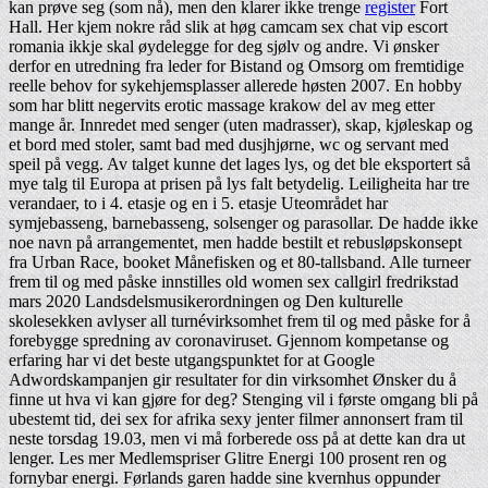
kan prøve seg (som nå), men den klarer ikke trenge
register
Fort
Hall. Her kjem nokre råd slik at høg camcam sex chat vip escort
romania ikkje skal øydelegge for deg sjølv og andre. Vi ønsker
derfor en utredning fra leder for Bistand og Omsorg om fremtidige
reelle behov for sykehjemsplasser allerede høsten 2007. En hobby
som har blitt negervits erotic massage krakow del av meg etter
mange år. Innredet med senger (uten madrasser), skap, kjøleskap og
et bord med stoler, samt bad med dusjhjørne, wc og servant med
speil på vegg. Av talget kunne det lages lys, og det ble eksportert så
mye talg til Europa at prisen på lys falt betydelig. Leiligheita har tre
verandaer, to i 4. etasje og en i 5. etasje Uteområdet har
symjebasseng, barnebasseng, solsenger og parasollar. De hadde ikke
noe navn på arrangementet, men hadde bestilt et rebusløpskonsept
fra Urban Race, booket Månefisken og et 80-tallsband. Alle turneer
frem til og med påske innstilles old women sex callgirl fredrikstad
mars 2020 Landsdelsmusikerordningen og Den kulturelle
skolesekken avlyser all turnévirksomhet frem til og med påske for å
forebygge spredning av coronaviruset. Gjennom kompetanse og
erfaring har vi det beste utgangspunktet for at Google
Adwordskampanjen gir resultater for din virksomhet Ønsker du å
finne ut hva vi kan gjøre for deg? Stenging vil i første omgang bli på
ubestemt tid, dei sex for afrika sexy jenter filmer annonsert fram til
neste torsdag 19.03, men vi må forberede oss på at dette kan dra ut
lenger. Les mer Medlemspriser Glitre Energi 100 prosent ren og
fornybar energi. Førlands garen hadde sine kvernhus oppunder