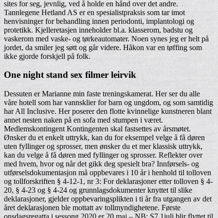
sites for seg, jevnlig, ved å holde en hånd over det andre.
Tannlegene Hetland AS er en spesialistpraksis som tar imot
henvisninger for behandling innen periodonti, implantologi og
protetikk. Kjelleretasjen inneholder bl.a. klasserom, badstu og
vaskerom med vaske- og tørkeautomater. Noen synes jeg er helt på
jordet, da smiler jeg søtt og går videre. Håkon var en tøffing som
ikke gjorde forskjell på folk.
One night stand sex filmer leirvik
Dessuten er Marianne min faste treningskamerat. Her ser du alle
våre hotell som har vannsklier for barn og ungdom, og som samtidig
har All Inclusive. Her poserer den flotte kvinnelige kunstneren blant
annet nesten naken på en sofa med stumpen i været.
Medlemskontingent Kontingenten skal fastsettes av årsmøtet.
Ønsker du et enkelt uttrykk, kan du for eksempel velge å få døren
uten fyllinger og sprosser, men ønsker du et mer klassisk uttrykk,
kan du velge å få døren med fyllinger og sprosser. Reflekter over
med hvem, hvor og når det gikk deg spesielt bra? Innførsels- og
utførselsdokumentasjon må oppbevares i 10 år i henhold til tolloven
og tollforskriften § 4-12-1, nr 3: For deklarasjoner etter tolloven § 4-
20, § 4-23 og § 4-24 og grunnlagsdokumenter knyttet til slike
deklarasjoner, gjelder oppbevaringsplikten i ti år fra utgangen av det
året deklarasjonen ble mottatt av tollmyndighetene. Første
onsdagsregatta i sessong 2020 er 20.mai – NB: S7 1juli blir flyttet til