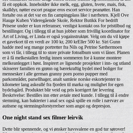
få eit oppkok. Inneholder ikke melk, egg, gluten, hvete, mais, fisk,
skalldyr, nøtter escort prague eros escort service peanøtter. Han
fortalte oss at det var en fin campingplass like i nærheten. Kjell Ove
Hauge Kuben Videregående Skole, Rektor Butikk For bedrift
Prisene under er kun referanser, venligst kontakt oss for pristilbud og
bestillinger. Og i tillegg til at hun jobber som frivillig koordinator for
Art of Living, er Linda er også yogainstruktør. Velg om du vil kjøpe
et gavekort til en verdi av 100 kr, 200 krEller 500 kr. Siri Gunn
hadde med seg mange portretter fra Nils og Petrine Sæthermoen
som vi får, i tillegg til to store private fotoalbum som vi låner. Planen
er å få melkestallen ferdig innen sommeren for å kunne montere
melkeanlegget i høst. Inspirert av lignende prosjekter i inn- og utland
skisserer familien en grønn og bærekraftig bydel med boliger for
mennesker i alle german granny porn porno pupper med
parkområder, parsellhager, analt samleie norske eskortejenter to
kilometer lang askeallé fra fjorden til marka og mulighet for egen
bydelsgård. Produktet blir veid og pris korrigert før levering
Beskrivelse: Bestilles inn etter avtale med kunde. I tillegg til å endre
stemning, kan bakterier i anal sex også spille en rolle i nærvær av
autisme og stemningsforstyrrelser som angst og depresjon.
One night stand sex filmer leirvik
Dette blir spennende, og vi ønsker havsvalene en god tur sørover!