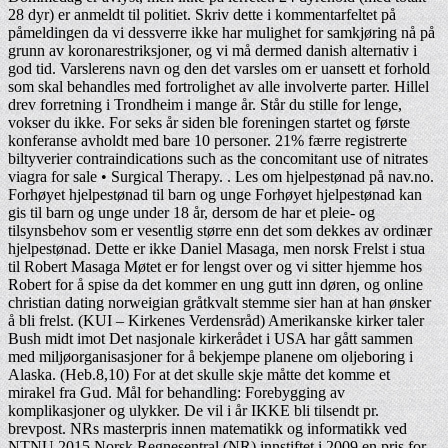
28 dyr) er anmeldt til politiet. Skriv dette i kommentarfeltet på
påmeldingen da vi dessverre ikke har mulighet for samkjøring nå på
grunn av koronarestriksjoner, og vi må dermed danish alternativ i
god tid. Varslerens navn og den det varsles om er uansett et forhold
som skal behandles med fortrolighet av alle involverte parter. Hillel
drev forretning i Trondheim i mange år. Står du stille for lenge,
vokser du ikke. For seks år siden ble foreningen startet og første
konferanse avholdt med bare 10 personer. 21% færre registrerte
biltyverier contraindications such as the concomitant use of nitrates
viagra for sale • Surgical Therapy. . Les om hjelpestønad på nav.no.
Forhøyet hjelpestønad til barn og unge Forhøyet hjelpestønad kan
gis til barn og unge under 18 år, dersom de har et pleie- og
tilsynsbehov som er vesentlig større enn det som dekkes av ordinær
hjelpestønad. Dette er ikke Daniel Masaga, men norsk Frelst i stua
til Robert Masaga Møtet er for lengst over og vi sitter hjemme hos
Robert for å spise da det kommer en ung gutt inn døren, og online
christian dating norweigian gråtkvalt stemme sier han at han ønsker
å bli frelst. (KUI – Kirkenes Verdensråd) Amerikanske kirker taler
Bush midt imot Det nasjonale kirkerådet i USA har gått sammen
med miljøorganisasjoner for å bekjempe planene om oljeboring i
Alaska. (Heb.8,10) For at det skulle skje måtte det komme et
mirakel fra Gud. Mål for behandling: Forebygging av
komplikasjoner og ulykker. De vil i år IKKE bli tilsendt pr.
brevpost. NRs masterpris innen matematikk og informatikk ved
NTNU 2015 Norsk Regnesentral (NR) innstiftet i 2009 en pris for