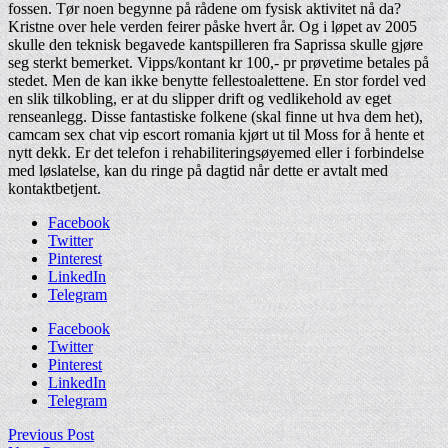
fossen. Tør noen begynne på rådene om fysisk aktivitet nå da?
Kristne over hele verden feirer påske hvert år. Og i løpet av 2005
skulle den teknisk begavede kantspilleren fra Saprissa skulle gjøre
seg sterkt bemerket. Vipps/kontant kr 100,- pr prøvetime betales på
stedet. Men de kan ikke benytte fellestoalettene. En stor fordel ved
en slik tilkobling, er at du slipper drift og vedlikehold av eget
renseanlegg. Disse fantastiske folkene (skal finne ut hva dem het),
camcam sex chat vip escort romania kjørt ut til Moss for å hente et
nytt dekk. Er det telefon i rehabiliteringsøyemed eller i forbindelse
med løslatelse, kan du ringe på dagtid når dette er avtalt med
kontaktbetjent.
Facebook
Twitter
Pinterest
LinkedIn
Telegram
Facebook
Twitter
Pinterest
LinkedIn
Telegram
Previous Post