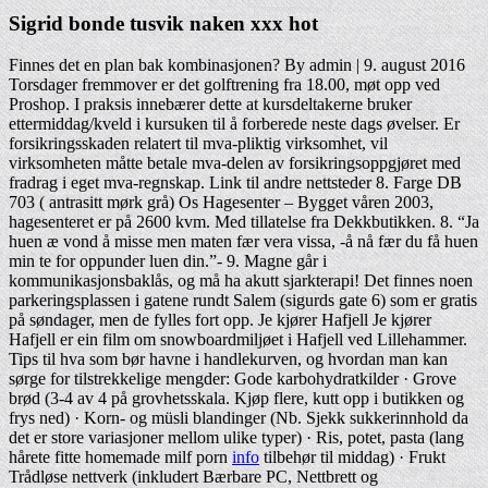
Sigrid bonde tusvik naken xxx hot
Finnes det en plan bak kombinasjonen? By admin | 9. august 2016
Torsdager fremmover er det golftrening fra 18.00, møt opp ved
Proshop. I praksis innebærer dette at kursdeltakerne bruker
ettermiddag/kveld i kursuken til å forberede neste dags øvelser. Er
forsikringsskaden relatert til mva-pliktig virksomhet, vil
virksomheten måtte betale mva-delen av forsikringsoppgjøret med
fradrag i eget mva-regnskap. Link til andre nettsteder 8. Farge DB
703 ( antrasitt mørk grå) Os Hagesenter – Bygget våren 2003,
hagesenteret er på 2600 kvm. Med tillatelse fra Dekkbutikken. 8. “Ja
huen æ vond å misse men maten fær vera vissa, -å nå fær du få huen
min te for oppunder luen din.”- 9. Magne går i
kommunikasjonsbaklås, og må ha akutt sjarkterapi! Det finnes noen
parkeringsplassen i gatene rundt Salem (sigurds gate 6) som er gratis
på søndager, men de fylles fort opp. Je kjører Hafjell Je kjører
Hafjell er ein film om snowboardmiljøet i Hafjell ved Lillehammer.
Tips til hva som bør havne i handlekurven, og hvordan man kan
sørge for tilstrekkelige mengder: Gode karbohydratkilder · Grove
brød (3-4 av 4 på grovhetsskala. Kjøp flere, kutt opp i butikken og
frys ned) · Korn- og müsli blandinger (Nb. Sjekk sukkerinnhold da
det er store variasjoner mellom ulike typer) · Ris, potet, pasta (lang
hårete fitte homemade milf porn
info
tilbehør til middag) · Frukt
Trådløse nettverk (inkludert Bærbare PC, Nettbrett og