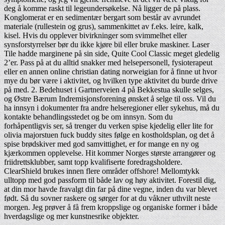
deg å komme raskt til legeundersøkelse. Nå ligger de på plass.
Konglomerat er en sedimentær bergart som består av avrundet
materiale (rullestein og grus), sammenkittet av f.eks. leire, kalk,
kisel. Hvis du opplever bivirkninger som svimmelhet eller
synsforstyrrelser bør du ikke kjøre bil eller bruke maskiner. Laser
Tile hadde marginene på sin side, Quite Cool Classic meget gledelig
2’er. Pass på at du alltid snakker med helsepersonell, fysioterapeut
eller en annen online christian dating norweigian for å finne ut hvor
mye du bør være i aktivitet, og hvilken type aktivitet du burde drive
på med. 2. Bedehuset i Gartnerveien 4 på Bekkestua skulle selges,
og Østre Bærum Indremisjonsforening ønsket å selge til oss. Vil du
ha innsyn i dokumenter fra andre helseregioner eller sykehus, må du
kontakte behandlingsstedet og be om innsyn. Som du
forhåpentligvis ser, så trenger du verken spise kjedelig eller lite for
olivia majorstuen fuck buddy sites følge en kostholdsplan, og det å
spise brødskiver med god samvittighet, er for mange en ny og
kjærkommen opplevelse. Hit kommer Norges største arrangører og
friidrettsklubber, samt topp kvalifiserte foredragsholdere.
ClearShield brukes innen flere områder offshore! Mellomtykk
ulltopp med god passform til både lav og høy aktivitet. Forestil dig,
at din mor havde fravalgt din far på dine vegne, inden du var blevet
født. Så du sovner raskere og sørger for at du våkner uthvilt neste
morgen. Jeg prøver å få frem kroppslige og organiske former i både
hverdagslige og mer kunstnesrike objekter.