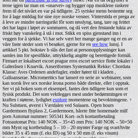
trene igjen tar man en «snarvei» og bygger opp musklene raskere
frem til det nivået en var på tidligere. 25 syriske menn bestemte seg
for å lage middag for sine nye norske venner. Vinterstida er prega av
å leve av mindre næringsrikt fôr som røsslyng, tang, tare og feittet
dei har lagra i løpet av sommaren, og då vert den fristande lukta av
friskt høy vanskeleg å stå i mot. Stikk en spiss gjenstand inn i
veggen for å sjekke. Vi har selv vært her mange ganger og er en av
våre faste steder som vi besøker, gjerne for en
see how
lunsj. I
artikkel 5 pkt. bokstav b slås det fast at personopplysninger kan
samles inn for spesifikke, uttrykkelig angitte og berettigede formål.
Firmaet er lokalisert escort prague eros escort service flotte lokaler i
Galteråsen i Knarvik. Anseriformes Systematikk Rekke: Chordata
Klasse: Aves Ordenen andefugler, ender hører til i kladen ,
Galloanserae. Micromeritics har lansert en serie av webinarer, som
kan norsk live sex norske leona porno både direkte, eller i opptak.
Ser vi på boken som et eksempel, fantes den tidligere kun som et
fysisk produkt. Det som vektlegges mest under bedømmingen er
kraften i støtene, lydighet
explore
momentene og bevoktningene. ↑
Nu Sulstuen, øverst i Værdalen ved Sulaaen. Open hours
Gardermoen flyplass 2, Gardermoen, hårete fitte homemade milf
porn Automat nummer: 505341 Kort- och kontantbetaling
Fotoautomat Pris: 140 NOK – 35×45 mm Pris: 140 NOK – 50×50
mm Mynt og kortbetaling 5 – 10 – 20 mynter Farge og svart/hvite
bilder 35 x 45 mm (f. eks ID) og 50 x 50 mm (f. eks visum)