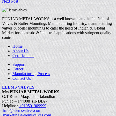
Next Post
PUNJAB METAL WORKS is a well known name in the field of
Valves & Boiler Mountings Manufacturing Industry, manufacturing
valves & boiler mountings to cater the need of Indian & Global
Market for domestic & Industrial applications with stringent quality
control.
Home
About Us
Certifications
Support
Career
Manufacturing Process
Contact Us
ELEMS VALVES
M/s PUNJAB METAL WORKS
G.T.Road, Maqsudan, Jalandhar
Punjab – 144008 (INDIA)
Helpline :
+919501909999
info@elemsvalves.com
marketing@elemsvalves.com