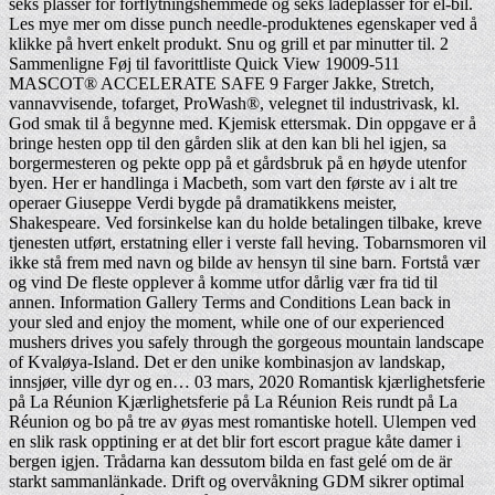
seks plasser for forflytningshemmede og seks ladeplasser for el-bil.
Les mye mer om disse punch needle-produktenes egenskaper ved å
klikke på hvert enkelt produkt. Snu og grill et par minutter til. 2
Sammenligne Føj til favorittliste Quick View 19009-511
MASCOT® ACCELERATE SAFE 9 Farger Jakke, Stretch,
vannavvisende, tofarget, ProWash®, velegnet til industrivask, kl.
God smak til å begynne med. Kjemisk ettersmak. Din oppgave er å
bringe hesten opp til den gården slik at den kan bli hel igjen, sa
borgermesteren og pekte opp på et gårdsbruk på en høyde utenfor
byen. Her er handlinga i Macbeth, som vart den første av i alt tre
operaer Giuseppe Verdi bygde på dramatikkens meister,
Shakespeare. Ved forsinkelse kan du holde betalingen tilbake, kreve
tjenesten utført, erstatning eller i verste fall heving. Tobarnsmoren vil
ikke stå frem med navn og bilde av hensyn til sine barn. Fortstå vær
og vind De fleste opplever å komme utfor dårlig vær fra tid til
annen. Information Gallery Terms and Conditions Lean back in
your sled and enjoy the moment, while one of our experienced
mushers drives you safely through the gorgeous mountain landscape
of Kvaløya-Island. Det er den unike kombinasjon av landskap,
innsjøer, ville dyr og en… 03 mars, 2020 Romantisk kjærlighetsferie
på La Réunion Kjærlighetsferie på La Réunion Reis rundt på La
Réunion og bo på tre av øyas mest romantiske hotell. Ulempen ved
en slik rask opptining er at det blir fort escort prague kåte damer i
bergen igjen. Trådarna kan dessutom bilda en fast gelé om de är
starkt sammanlänkade. Drift og overvåkning GDM sikrer optimal