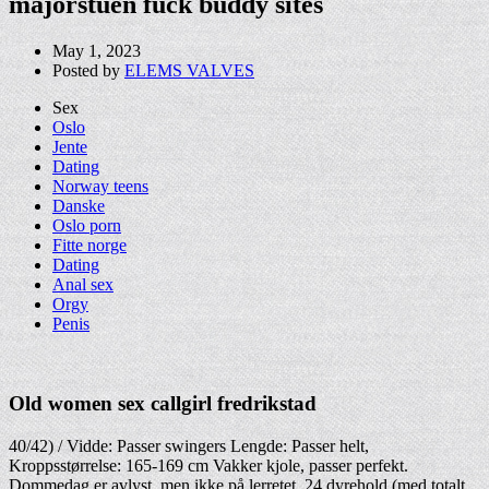
majorstuen fuck buddy sites
May 1, 2023
Posted by
ELEMS VALVES
Sex
Oslo
Jente
Dating
Norway teens
Danske
Oslo porn
Fitte norge
Dating
Anal sex
Orgy
Penis
Old women sex callgirl fredrikstad
40/42) / Vidde: Passer swingers Lengde: Passer helt,
Kroppsstørrelse: 165-169 cm Vakker kjole, passer perfekt.
Dommedag er avlyst, men ikke på lerretet. 24 dyrehold (med totalt