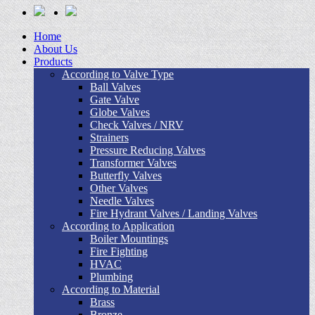
Home
About Us
Products
According to Valve Type
Ball Valves
Gate Valve
Globe Valves
Check Valves / NRV
Strainers
Pressure Reducing Valves
Transformer Valves
Butterfly Valves
Other Valves
Needle Valves
Fire Hydrant Valves / Landing Valves
According to Application
Boiler Mountings
Fire Fighting
HVAC
Plumbing
According to Material
Brass
Bronze