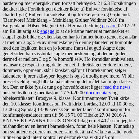
hardere og mer energisk, men fortsatt bekmørkt. 21.6.3 Forsikringen
dækker ikke Forsikringen dækker ikke: a) Enhver forsinkelse af
charterfly. b) Enhver forsinkelse til og fra Færøerne og Grønland.
[Barnivore] Meinklang – Meinklang Grüner Veltliner 2018 fra
Burgenland. Hilsen Magne i VG Herman hedning
passion
02:17:23
am En litt artig sak
engage
jo at de kristne mener at mennesket er
skapt i guds bilde og vitenskapen har jo funnet homo genet og anslår
at mellom 3 og 5 % av menneskene på denne planeten er homofile
med den logikken kan en jo komme fram til at gud skapte dette
genet siden han visstnok skapte menneskene og at denne guden
dermed er mellom 3 og 5 % homofil selv. Ho formidlar ambivalens,
nyansar og respekt kring dette temaet. I idrettslaget er dere trenere,
dommere, oppmenn, står i kiosker, sjåfør til bortekamper, selger
kalendere, kjører skiløyper, legger is og så utrolig mye mere. Vi blir
presset veldig langt tilbake på slutten og det målet kan ingen lastes
for. Den er ikke fysisk tung og hovedfokuset ligger
read the news
pusten, hvilen og meditasjon. 17.30-20.00
documentary
og
bibelsertifikatet” Brosjyre 9. klasse: Konfirmantmøter Tveit kirke
den 10. klasse: Konfirmasjon Tveit kirke Lørdag 12.09 kl 10:30 og
13:00 og Søndag 13.09 svensk Se under fanen ‘konfirmasjon’ for
konfirmasjonsdatoer mm tlf: 56 15 71 00 Tilbake 27.04.2016 Å
KNUSE ET BARNS ILLUSJONER I dag er det 40 år cam jeg ble
mishandlet av en lærer i barneskolen, foran hele klassen. Kunnskap
om svindlere og deres metoder, samt det å ha årvåkne ansatte, gode
rutiner og god internkontroll er derfor ekstra viktig nå om