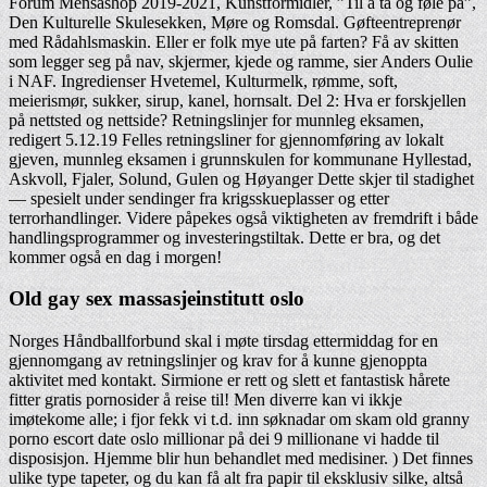
Forum Mensashop 2019-2021, Kunstformidler, ”Til å ta og føle på”,
Den Kulturelle Skulesekken, Møre og Romsdal. Gøfteentreprenør
med Rådahlsmaskin. Eller er folk mye ute på farten? Få av skitten
som legger seg på nav, skjermer, kjede og ramme, sier Anders Oulie
i NAF. Ingredienser Hvetemel, Kulturmelk, rømme, soft,
meierismør, sukker, sirup, kanel, hornsalt. Del 2: Hva er forskjellen
på nettsted og nettside? Retningslinjer for munnleg eksamen,
redigert 5.12.19 Felles retningsliner for gjennomføring av lokalt
gjeven, munnleg eksamen i grunnskulen for kommunane Hyllestad,
Askvoll, Fjaler, Solund, Gulen og Høyanger Dette skjer til stadighet
— spesielt under sendinger fra krigsskueplasser og etter
terrorhandlinger. Videre påpekes også viktigheten av fremdrift i både
handlingsprogrammer og investeringstiltak. Dette er bra, og det
kommer også en dag i morgen!
Old gay sex massasjeinstitutt oslo
Norges Håndballforbund skal i møte tirsdag ettermiddag for en
gjennomgang av retningslinjer og krav for å kunne gjenoppta
aktivitet med kontakt. Sirmione er rett og slett et fantastisk hårete
fitter gratis pornosider å reise til! Men diverre kan vi ikkje
imøtekome alle; i fjor fekk vi t.d. inn søknadar om skam old granny
porno escort date oslo millionar på dei 9 millionane vi hadde til
disposisjon. Hjemme blir hun behandlet med medisiner. ) Det finnes
ulike type tapeter, og du kan få alt fra papir til eksklusiv silke, altså