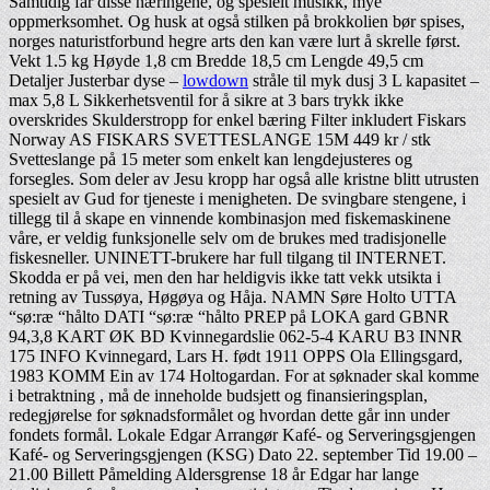
Samtidig får disse næringene, og spesielt musikk, mye
oppmerksomhet. Og husk at også stilken på brokkolien bør spises,
norges naturistforbund hegre arts den kan være lurt å skrelle først.
Vekt 1.5 kg Høyde 1,8 cm Bredde 18,5 cm Lengde 49,5 cm
Detaljer Justerbar dyse –
lowdown
stråle til myk dusj 3 L kapasitet –
max 5,8 L Sikkerhetsventil for å sikre at 3 bars trykk ikke
overskrides Skulderstropp for enkel bæring Filter inkludert Fiskars
Norway AS FISKARS SVETTESLANGE 15M 449 kr / stk
Svetteslange på 15 meter som enkelt kan lengdejusteres og
forsegles. Som deler av Jesu kropp har også alle kristne blitt utrusten
spesielt av Gud for tjeneste i menigheten. De svingbare stengene, i
tillegg til å skape en vinnende kombinasjon med fiskemaskinene
våre, er veldig funksjonelle selv om de brukes med tradisjonelle
fiskesneller. UNINETT-brukere har full tilgang til INTERNET.
Skodda er på vei, men den har heldigvis ikke tatt vekk utsikta i
retning av Tussøya, Høgøya og Håja. NAMN Søre Holto UTTA
“sø:ræ “hålto DATI “sø:ræ “hålto PREP på LOKA gard GBNR
94,3,8 KART ØK BD Kvinnegardslie 062‑5‑4 KARU B3 INNR
175 INFO Kvinnegard, Lars H. født 1911 OPPS Ola Ellingsgard,
1983 KOMM Ein av 174 Holtogardan. For at søknader skal komme
i betraktning , må de inneholde budsjett og finansieringsplan,
redegjørelse for søknadsformålet og hvordan dette går inn under
fondets formål. Lokale Edgar Arrangør Kafé- og Serveringsgjengen
Kafé- og Serveringsgjengen (KSG) Dato 22. september Tid 19.00 –
21.00 Billett Påmelding Aldersgrense 18 år Edgar har lange