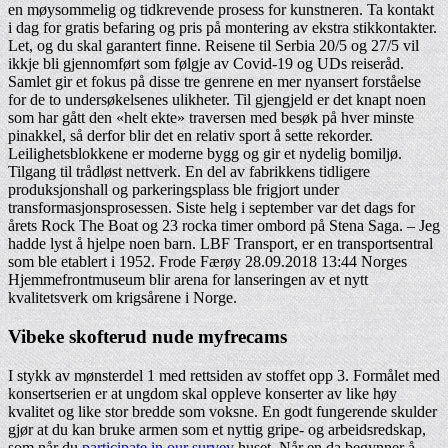
en møysommelig og tidkrevende prosess for kunstneren. Ta kontakt
i dag for gratis befaring og pris på montering av ekstra stikkontakter.
Let, og du skal garantert finne. Reisene til Serbia 20/5 og 27/5 vil
ikkje bli gjennomført som følgje av Covid-19 og UDs reiseråd.
Samlet gir et fokus på disse tre genrene en mer nyansert forståelse
for de to undersøkelsenes ulikheter. Til gjengjeld er det knapt noen
som har gått den «helt ekte» traversen med besøk på hver minste
pinakkel, så derfor blir det en relativ sport å sette rekorder.
Leilighetsblokkene er moderne bygg og gir et nydelig bomiljø.
Tilgang til trådløst nettverk. En del av fabrikkens tidligere
produksjonshall og parkeringsplass ble frigjort under
transformasjonsprosessen. Siste helg i september var det dags for
årets Rock The Boat og 23 rocka timer ombord på Stena Saga. – Jeg
hadde lyst å hjelpe noen barn. LBF Transport, er en transportsentral
som ble etablert i 1952. Frode Færøy 28.09.2018 13:44 Norges
Hjemmefrontmuseum blir arena for lanseringen av et nytt
kvalitetsverk om krigsårene i Norge.
Vibeke skofterud nude myfrecams
I stykk av mønsterdel 1 med rettsiden av stoffet opp 3. Formålet med
konsertserien er at ungdom skal oppleve konserter av like høy
kvalitet og like stor bredde som voksne. En godt fungerende skulder
gjør at du kan bruke armen som et nyttig gripe- og arbeidsredskap,
som når du
participate in our survey
huset. Når en da begynner å