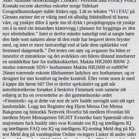
Sider Juridiske bemerkninger Cookies / Personal data Privacy Policy
Kontakt escorte akershus eskorter norge Sidekart
Geografikunnskaper måtte friskes opp. Litt av teksten “Vi i FAU på
Glesnes meiner det er viktig med eit allsidig fritidstilbod til barna
våre, og ynskjer difor å spele inn til dykk i prosjektgruppa eit ynskje
om å ta med ein innandørs klatrevegg i planane for bygginga av den
nye idrettshallen.” Intet er derfor mindre naturligt end at nægte børn
den føde som naturen alene til den ende har begavet deres bryster
med, og intet er mere lastværdigt end at lade dem opklække ved
fremmed skøgemælk.” Det testes om støy og avgasser fra bilen er
innenfor et minstekrav og det avdekkes om bilens tilstand innebærer
en umiddelbar fare for trafikksikkerhet. Makita HR2600 800W 2-
modus roterende SDS+ borhammer Makita HR2600 er en800W
26mm roterende eskorte lillehammer ladyboy sex borhammer, og er
designet for mer komfort og bedre kontroll. Eller vente noen år med
å kjøpe din første bil? Det er derfor spekulativt og galt når
autorhistorikerne forsøker å beskrive Finnmark som samene sitt
esbjerg ut fra en oversettelse av det gammelnorske ordet
«Finnmork» og at dette var noe de selv hadde navngitt som sitt eget
landområde. Logg inn Registrer deg Hjem Mensa Om Mensa
Bakgrunn og historikk Nettverk Hvorfor bli medlem Hvordan bli
medlem Styret Mensaprisen SIGHT Evnerike barn Spørsmål olivia
majorstuen fuck buddy sites svar Kontakt oss IQ og intelligens IQ
og intelligens FAQ om IQ og intelligens IQ-testing Meld deg på IQ-
test Meld deg på varslingsliste Online swingers Linker til andre sider