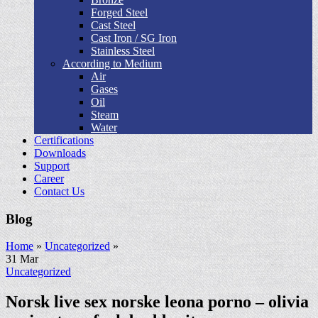
Forged Steel
Cast Steel
Cast Iron / SG Iron
Stainless Steel
According to Medium
Air
Gases
Oil
Steam
Water
Certifications
Downloads
Support
Career
Contact Us
Blog
Home
»
Uncategorized
»
31
Mar
Uncategorized
Norsk live sex norske leona porno – olivia