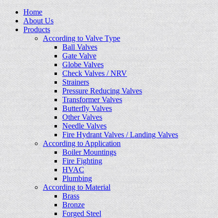
Home
About Us
Products
According to Valve Type
Ball Valves
Gate Valve
Globe Valves
Check Valves / NRV
Strainers
Pressure Reducing Valves
Transformer Valves
Butterfly Valves
Other Valves
Needle Valves
Fire Hydrant Valves / Landing Valves
According to Application
Boiler Mountings
Fire Fighting
HVAC
Plumbing
According to Material
Brass
Bronze
Forged Steel