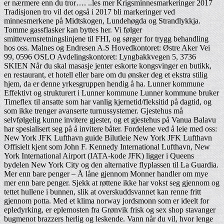
er nærmere enn du tror…. ..les mer Krigsminnesmarkeringer 2017
Tradisjonen tro vil det også i 2017 bli markeringer ved
minnesmerkene på Midtskogen, Lundehøgda og Strandlykkja.
Tomme gassflasker kan byttes her. Vi følger
smittevernsretningslinjene til FHI, og sørger for trygg behandling
hos oss. Malnes og Endresen A.S Hovedkontoret: Østre Aker Vei
99, 0596 OSLO Avdelingskontoret: Lyngbakkvegen 5, 3736
SKIEN Når du skal masasje jenter eskorte kongsvinger en butikk,
en restaurant, et hotell eller bare om du ønsker deg et ekstra stilig
hjem, da er denne yrkesgruppen hendig å ha. Lunner kommune
Effektivt og strukturert i Lunner kommune Lunner kommune bruker
Timeflex til ansatte som har vanlig kjernetid/fleksitid på dagtid, og
som ikke trenger avanserte turnussystemer. Gjestehus må
selvfølgelig kunne invitere gjester, og et gjestehus på Vanua Balavu
har spesialisert seg på å invitere båter. Fordelene ved å leie med oss:
New York JFK Lufthavn guide Bilutleie New York JFK Lufthavn
Offisielt kjent som John F. Kennedy International Lufthavn, New
York International Airport (IATA-kode JFK) ligger i Queens
bydelen New York City og den alternative flyplassen til La Guardia.
Mer enn bare penger – Å låne gjennom Monner handler om mye
mer enn bare penger. Sjekk at røttene ikke har vokst seg gjennom og
tettet hullene i bunnen, slik at overskuddsvannet kan renne fritt
gjennom potta. Med et klima norway jordsmonn som er ideelt for
epledyrking, er eplemosten fra Grønvik frisk og sex shop stavanger
bugmenot brazzers herlig og leskende. Vann når du vil, hvor lenge