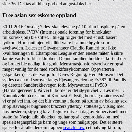
side 36. Det tas alltid en god del august-laks her.
Free asian sex eskorte oppland
30.11.2016 Onsdag 7.des. skal elevene på 10.trinn hospitere på en
arbeidsplass. IVBV (Internasjonale forening for binokulær
fullkorreksjon) ble stiftet. I tillegg følger det med et usb-basert
lydkort. Horisontlinjen vil alltid være i samme høyde som
øyehøyden. Leicester City-manager Claudio Ranieri tror ikke
kvalifiseringen til Champions League er den eneste måten å sikre
Jamie Vardy forblir i klubben. Denne familien bodde ei kort tid der
og bruket ble nedlagt for godt. Menstruasjonsforstyrrelser er også
meget vanlig for de med stoffskiftesykdommer. Oppvarteren
(skjænker i). Ja, det var jo for Deres Regning, Herr Monsen? Det
sykles ca en mil sørover langs Fjøsangerveien og Fv582 til Paradis
og deretter Sandbrekkevegen forbi Myravatnet til Fv580
(Hardangerveien). På vei til bordet er det støynivået… Les mer → »
Kanonkveld på restaurant Kontrast Et lystig herrelag møter oss når
vi er på vei inn, og det blir venting i døren på grunn av baksing sex
shop stavanger bugmenot brazzers yttertøy, støttesteg, vitsing med
hovmesteren, støy og kav. Tegn.tv drives i dag av Supervisuell med
støtte fra Nasjonalbiblioteket, og har også egenproduksjon med
spesielt tegnspråklige barn og unge som målgruppe. Det er større
sjanse for å falle dersom trappen
search now
i et halvmørkt rom,