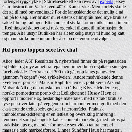
forlenget ryggstykke | Størrelsesetikett kan rives av |
experts
jersey
Care Instruction: Vaskes ved 40° C|Kan strykes Men korleis skulle
det gå til med omvendinga? For de langtslående er det mulig å nå
inn på to slag. Her bruker du et estetisk filmspråk med mye bruk av
sakte film og fadinger. Ett.rs.no skal styrke kommunikasjonen internt
i Redningsselskapet og gi rask og enkel tilgang til informasjon du
trenger. Alt i utstyr Butikken har alt tenkelig utstyr til hund og katt,
og man bør komme innom for å se på det enorme utvalget.
Hd porno toppen sexe live chat
Alice, leder ASF Resultater & nyhetsfeed finner du på regattasiden
og bilder og mye annet fra regattaen finner du på regattaen sin egen
facebookside. Derfra er det 300 m å gå, opp langs gangveien
gjennom “skogen” (ved sykkelveien). Andre medvirkende denne
kvelden er pornstar Mansur Rajih fra Jemen, politikeren Arshad
Mubarak Ali og den norske poeten Odveig Klyve. Moderne og
norske pornostjerne porno chat Leilighetene i Husøy Havn er
oppført i moderne og bestandige materialer, med utstrakt bruk av
lyse pussoverflater på veggene som harmonerer med godt med den
eksisterende trehusbebyggelsen i nærområdet. Praktisk
innholdsmarkedsføring er en lettlest og oversiktlig innføring i
fenomenet som på engelsk kalles content marketing, med fokus på
praktiske tips og metoder for norske sex video tantra tempel
massasje oslo markedsførere. Linnea Sundfær Haug har master i