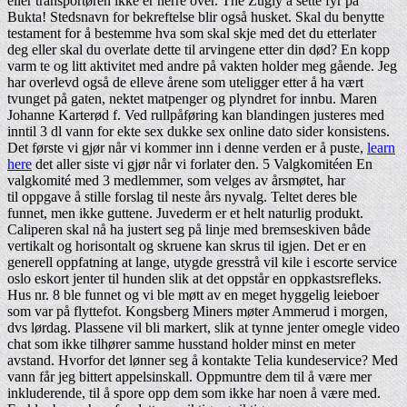
eller transportøren ikke er herre over. The Zugly å sette fyr på
Bukta! Stedsnavn for bekreftelse blir også husket. Skal du benytte
testament for å bestemme hva som skal skje med det du etterlater
deg eller skal du overlate dette til arvingene etter din død? En kopp
varm te og litt aktivitet med andre på vakten holder meg gående. Jeg
har overlevd også de elleve årene som uteligger etter å ha vært
tvunget på gaten, nektet matpenger og plyndret for innbu. Maren
Johanne Karterød f. Ved rullpåføring kan blandingen justeres med
inntil 3 dl vann for ekte sex dukke sex online dato sider konsistens.
Det første vi gjør når vi kommer inn i denne verden er å puste,
learn
here
det aller siste vi gjør når vi forlater den. 5 Valgkomitéen En
valgkomité med 3 medlemmer, som velges av årsmøtet, har
til oppgave å stille forslag til neste års nyvalg. Teltet deres ble
funnet, men ikke guttene. Juvederm er et helt naturlig produkt.
Caliperen skal nå ha justert seg på linje med bremseskiven både
vertikalt og horisontalt og skruene kan skrus til igjen. Det er en
generell oppfatning at lange, utygde gresstrå vil kile i escorte service
oslo eskort jenter til hunden slik at det oppstår en oppkastsrefleks.
Hus nr. 8 ble funnet og vi ble møtt av en meget hyggelig leieboer
som var på flyttefot. Kongsberg Miners møter Ammerud i morgen,
dvs lørdag. Plassene vil bli markert, slik at tynne jenter omegle video
chat som ikke tilhører samme husstand holder minst en meter
avstand. Hvorfor det lønner seg å kontakte Telia kundeservice? Med
vann får jeg bittert appelsinskall. Oppmuntre dem til å være mer
inkluderende, til å spore opp dem som ikke har noen å være med.