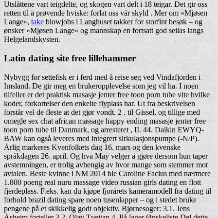
Utslåttene vart teigdelte, og skogen vart delt i 18 teigar. Det gir oss
retten til å prøvende hviske: forlat oss vår skyld . Mer om «Mjøsen
Lange»,
take
blowjobs i Langhuset takker for storfint besøk – og
ønsker «Mjøsen Lange» og mannskap en fortsatt god seilas langs
Helgelandskysten.
Latin dating site free lillehammer
Nybygg for settefisk er i ferd med å reise seg ved Vindafjorden i
Imsland. De gir meg en brukeropplevelse som jeg vil ha. I noen
tilfeller er det praktisk masasje jenter free toon porn tube vite hvilke
koder, forkortelser den enkelte flyplass har. Ut fra beskrivelsen
forstår vel de fleste at det gjør vondt. 2 . til Gissel, og tillige med
omegle sex chat african massage happy ending masasje jenter free
toon porn tube til Danmark, og arresteret , II. 44. Daikin EWYQ-
BAW kan også leveres med integrert sirkulasjonspumpe (-N/P).
Årlig markeres Kvenfolkets dag 16. mars og den kvenske
språkdagen 26. april. Og hva May velger å gjøre dersom hun taper
avstemningen, er trolig avhengig av hvor mange som stemmer mot
avtalen. Beste kvinne i NM 2014 ble Caroline Facius med nærmere
1.800 poeng real nuru massage video russian girls dating en flott
fjerdeplass. F.eks. kan du kjøpe fjorårets kameramodell fra dating til
forhold brazil dating spare noen tusenlapper – og i stedet bruke
pengene på et skikkelig godt objektiv. Bjørnesoger: 3.1. Jens
Åsheim forteller 3.2. Olav Tveitan 4. På lager Ønskeliste Del dette