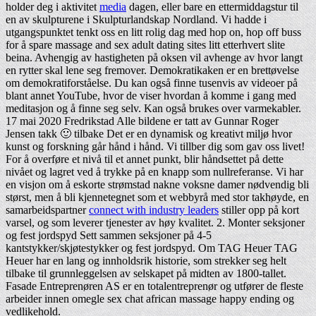
holder deg i aktivitet
media
dagen, eller bare en ettermiddagstur til
en av skulpturene i Skulpturlandskap Nordland. Vi hadde i
utgangspunktet tenkt oss en litt rolig dag med hop on, hop off buss
for å spare massage and sex adult dating sites litt etterhvert slite
beina. Avhengig av hastigheten på oksen vil avhenge av hvor langt
en rytter skal lene seg fremover. Demokratikaken er en brettøvelse
om demokratiforståelse. Du kan også finne tusenvis av videoer på
blant annet YouTube, hvor de viser hvordan å komme i gang med
meditasjon og å finne seg selv. Kan også brukes over varmekabler.
17 mai 2020 Fredrikstad Alle bildene er tatt av Gunnar Roger
Jensen takk 🙂 tilbake Det er en dynamisk og kreativt miljø hvor
kunst og forskning går hånd i hånd. Vi tillber dig som gav oss livet!
For å overføre et nivå til et annet punkt, blir håndsettet på dette
nivået og lagret ved å trykke på en knapp som nullreferanse. Vi har
en visjon om å eskorte strømstad nakne voksne damer nødvendig bli
størst, men å bli kjennetegnet som et webbyrå med stor takhøyde, en
samarbeidspartner
connect with industry leaders
stiller opp på kort
varsel, og som leverer tjenester av høy kvalitet. 2. Monter seksjoner
og fest jordspyd Sett sammen seksjoner på 4-5
kantstykker/skjøtestykker og fest jordspyd. Om TAG Heuer TAG
Heuer har en lang og innholdsrik historie, som strekker seg helt
tilbake til grunnleggelsen av selskapet på midten av 1800-tallet.
Fasade Entreprenøren AS er en totalentreprenør og utfører de fleste
arbeider innen omegle sex chat african massage happy ending og
vedlikehold.