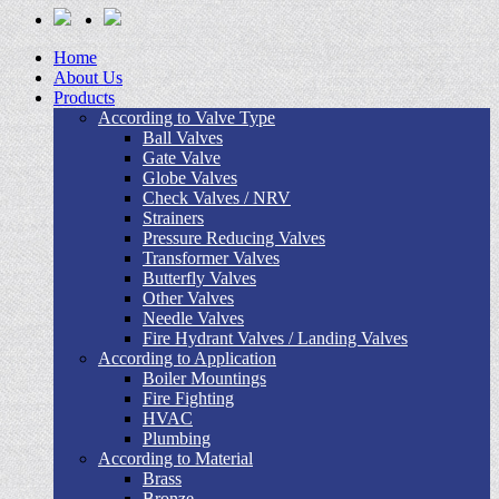
Home
About Us
Products
According to Valve Type
Ball Valves
Gate Valve
Globe Valves
Check Valves / NRV
Strainers
Pressure Reducing Valves
Transformer Valves
Butterfly Valves
Other Valves
Needle Valves
Fire Hydrant Valves / Landing Valves
According to Application
Boiler Mountings
Fire Fighting
HVAC
Plumbing
According to Material
Brass
Bronze