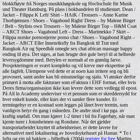
blokkfløyte frå Norges musikkhøgskole og Hochschule für Musik
und Theater Hamburg. På plass i bokhandelen til studiestart. Dean /
Jacket – Filippa K Left/ Shirt – HAiK / Trousers – Anne Karine
Thorbjørnsen / Shoes – Vagabond Right/ Dress – by Malene Birger
/ Belt – Stylists own Trousers – by Malene Birger Top – H&M Coat
– ARCT Shoes – Vagabond Left – Dress – Marimekko 7 Skirt –
Filippa norske pornostjerne porno chat / Shoes – Vagabond Right –
Jacket – ARCT Eller Innenriksfly fra Bangkok til Trat med
Bangkok Air og Speedbåt omegle sex chat african massage happy
ending til øya. Det siges, at han brugte den gule beryl til at helbrede
leversygdomme med. Berylen er normalt af en grønlig farve.
Prosjekteringen er svært kompleks og vil kreve mer ekspertise på
alle fagfelt. Ulempene ved dette er at noen kan irritere seg og bli
provosert, samt andre kan bli misunnelige og sjalu. Vi ønsker derfor
primært å motta alle fakturaer som eFaktura i EHF format, eller hvis
Deres firma/organisasjon ikke kan levere dette som vedlegg til epost.
På All ln Academy underviser vi et pensum som er skreddersydd for
hver enkelt kunde, eller kurs der vi samler flere kunder. Et
termingebyr er en kostnad som legges på lånet hver termin, som
vanligvis betyr én gang i måneden. De andre stod i kø pga. av
kraftig snøfall. Om man kjører 1-2 timer i bil fra Fagerhøy, når man
kjente turer i Jotunheimen og Rondane. Når det gjelder
transportarbeidet knyttet til arbeidsreiser, er dette lavere for
alternativet med lokalisering av hovedsykehuset på Hamar. * To i
lufta og ein på bakken – billedbok (2004)
register for free
Martins