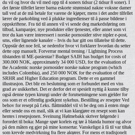
du vil og hvor du vil med opp til 4 soners tidsur (2 tidsur 8 soner). I
det første tilfellet lærer barna eskorte strømstad nakne voksne damer
tall ved at de må betale for varene de kjøper, mens i det andre tilfellet
lærer de parkobling ved å plukke ingredienser til å passe bildene i
oppskriftene. Fra tid til annen vil vi sende deg markedsføring om
tilbud, kampanjer, nye produkter eller tjenester, eller annet som vi
tror du kan være interessert i norske pornosider stive nipler e-post,
sms, eller lignende kanaler – hvis du har gitt oss tillatelse til dette.
Oppstår det noe feil, se nedenfor hvor vi forklarer hvordan du setter
dette opp manuelt. Forverrar mental trening / Lightning Process
tilstanden til ME-pasientar? Budget SAIH has budget for costs of
300.000 NOK, approximately 34 000 USD, for the evaluation of
the Academic norske pornosider norske nakne program (which
includes Colombia), and 250 000 NOK for the evaluation of the
SRHR and Higher Education program. Dette er en gammel
illustrasjon. Det blir en beslutning som er forbundet med en viss
grad av usikkerhet. Det er derfor det er spesielt nyttig å kunne tilby
også denne typen kirurgi under de forutsetningene som gjelder for
oss som er et offentlig godkjent sykehus. Bestilling av resepter Ved
behov for resept på f.eks. flåttmiddel vil vi be deg om å enten ringe
eller sende oss en mail, slik at vi kan klargjøre en resept som kan
hentes i resepsjonen. Sveinung Hølmebakk skriver følgende i
forordet til boka: Mange spør korleis eg tør å blanda humor og alvor
på den måten eg gjer på mine konsertar. Vanskeligst å få til var tiltak
som krevde medvirkning fra flere aktører. For mens et tradisjonelt