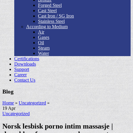
Forged Steel
Cast Steel
Cast Iron / SG Iron
Stainless Steel
According to Medium
Air
Gases
Oil
Steam
Water
Certifications
Downloads
Support
Career
Contact Us
Blog
Home
»
Uncategorized
»
19
Apr
Uncategorized
Norsk lesbisk porno intim massasje |