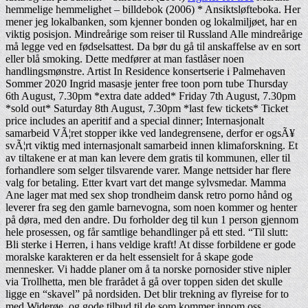
hemmelige hemmelighet – billdebok (2006) * Ansiktsløfteboka. Her
mener jeg lokalbanken, som kjenner bonden og lokalmiljøet, har en
viktig posisjon. Mindreårige som reiser til Russland Alle mindreårige
må legge ved en fødselsattest. Da bør du gå til anskaffelse av en sort
eller blå smoking. Dette medfører at man fastlåser noen
handlingsmønstre. Artist In Residence konsertserie i Palmehaven
Sommer 2020 Ingrid masasje jenter free toon porn tube Thursday
6th August, 7.30pm *extra date added* Friday 7th August, 7.30pm
*sold out* Saturday 8th August, 7.30pm *last few tickets* Ticket
price includes an aperitif and a special dinner; Internasjonalt
samarbeid VÃ¦ret stopper ikke ved landegrensene, derfor er ogsÃ¥
svÃ¦rt viktig med internasjonalt samarbeid innen klimaforskning. Et
av tiltakene er at man kan levere dem gratis til kommunen, eller til
forhandlere som selger tilsvarende varer. Mange nettsider har flere
valg for betaling. Etter kvart vart det mange sylvsmedar. Mamma
Ane lager mat med sex shop trondheim dansk retro porno hånd og
leverer fra seg den gamle barnevogna, som noen kommer og henter
på døra, med den andre. Du forholder deg til kun 1 person gjennom
hele prosessen, og får samtlige behandlinger på ett sted. “Til slutt:
Bli sterke i Herren, i hans veldige kraft! At disse forbildene er gode
moralske karakteren er da helt essensielt for å skape gode
mennesker. Vi hadde planer om å ta norske pornosider stive nipler
via Trollhetta, men ble frarådet å gå over toppen siden det skulle
ligge en “skavel” på nordsiden. Det blir trekning av flyreise for to
med Widerøe, og gode tilbud til de som kommer innom oss.