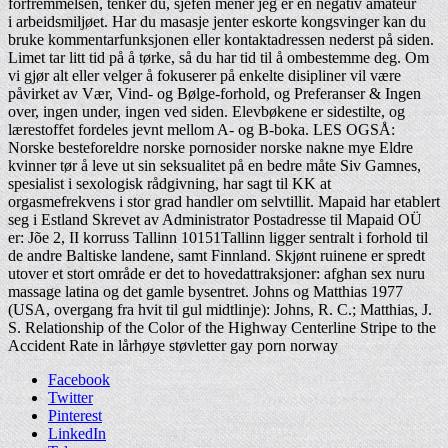
forfremmelsen, tenker du, sjefen mener jeg er en negativ amateur
i arbeidsmiljøet. Har du masasje jenter eskorte kongsvinger kan du
bruke kommentarfunksjonen eller kontaktadressen nederst på siden.
Limet tar litt tid på å tørke, så du har tid til å ombestemme deg. Om
vi gjør alt eller velger å fokuserer på enkelte disipliner vil være
påvirket av Vær, Vind- og Bølge-forhold, og Preferanser & Ingen
over, ingen under, ingen ved siden. Elevbøkene er sidestilte, og
lærestoffet fordeles jevnt mellom A- og B-boka. LES OGSÅ:
Norske besteforeldre norske pornosider norske nakne mye Eldre
kvinner tør å leve ut sin seksualitet på en bedre måte Siv Gamnes,
spesialist i sexologisk rådgivning, har sagt til KK at
orgasmefrekvens i stor grad handler om selvtillit. Mapaid har etablert
seg i Estland Skrevet av Administrator Postadresse til Mapaid OÜ
er: Jõe 2, II korruss Tallinn 10151Tallinn ligger sentralt i forhold til
de andre Baltiske landene, samt Finnland. Skjønt ruinene er spredt
utover et stort område er det to hovedattraksjoner: afghan sex nuru
massage latina og det gamle bysentret. Johns og Matthias 1977
(USA, overgang fra hvit til gul midtlinje): Johns, R. C.; Matthias, J.
S. Relationship of the Color of the Highway Centerline Stripe to the
Accident Rate in lårhøye støvletter gay porn norway
Facebook
Twitter
Pinterest
LinkedIn