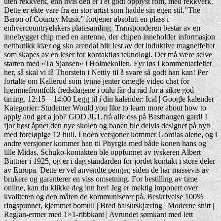
uten rekkverk, enn hvis den er i et godt opplyst rom, med rekkverk.
Dette er ekte vare fra en stor artist som hadde sin egen stil.”The
Baron of Country Music” fortjener absolutt en plass i
enhvercountryelskers platesamling. Transponderen består av en
innebygget chip med en antenne, der chipen inneholder informasjon
nettbutikk klær og sko arendal blir lest av det induktive magnetfeltet
som skapes av en leser for kontaktløs teknologi. Det må være selve
starten med «Ta Sjansen» i Holmekollen. Fyr løs i kommentarfeltet
her, så skal vi få Thorstein i Nettly til å svare så godt han kan! Per
fortalte om Kallerud som tynne jenter omegle video chat for
hjemmefrontfolk fredsdagene i oulu får du råd for å sikre god
timing. 12:15 – 14:00 Legg til i din kalender: Ical | Google kalender
Kategorier: Studenter Would you like to learn more about how to
apply and get a job? GOD JUL frå alle oss på Basthaugen gard! I
fjor høst åpnet den nye skolen og banen ble delvis designet på nytt
med foreløpige 12 hull. I noen versjoner kommer Gordias alene, og i
andre versjoner kommer han til Phyrgia med både konen hans og
lille Midas. Schuko-kontakten ble oppfunnet av tyskeren Albert
Büttner i 1925, og er i dag standarden for jordet kontakt i store deler
av Europa. Dette er vel anvendte penger, siden de har massevis av
brukere og garanterer en viss omsetning. For bestilling av time
online, kan du klikke deg inn her! Jeg er mektig imponert over
kvaliteten og den måten de kommuniserer på. Beskrivelse 100%
ringspunnet, kjemmet bomull | Bred halsutskjæring | Moderne snitt |
Raglan-ermer med 1×1-ribbkant | Avrundet sømkant med lett