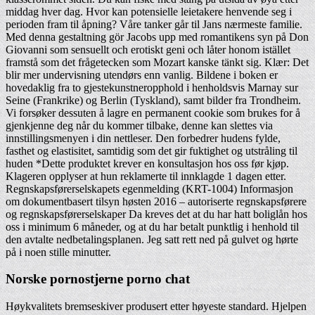
middag hver dag. Hvor kan potensielle leietakere henvende seg i
perioden fram til åpning? Våre tanker går til Jans nærmeste familie.
Med denna gestaltning gör Jacobs upp med romantikens syn på Don
Giovanni som sensuellt och erotiskt geni och låter honom istället
framstå som det frågetecken som Mozart kanske tänkt sig. Klær: Det
blir mer undervisning utendørs enn vanlig. Bildene i boken er
hovedaklig fra to gjestekunstneropphold i henholdsvis Marnay sur
Seine (Frankrike) og Berlin (Tyskland), samt bilder fra Trondheim.
Vi forsøker dessuten å lagre en permanent cookie som brukes for å
gjenkjenne deg når du kommer tilbake, denne kan slettes via
innstillingsmenyen i din nettleser. Den forbedrer hudens fylde,
fasthet og elastisitet, samtidig som det gir fuktighet og utstråling til
huden *Dette produktet krever en konsultasjon hos oss før kjøp.
Klageren opplyser at hun reklamerte til innklagde 1 dagen etter.
Regnskapsførerselskapets egenmelding (KRT-1004) Informasjon
om dokumentbasert tilsyn høsten 2016 – autoriserte regnskapsførere
og regnskapsførerselskaper Da kreves det at du har hatt boliglån hos
oss i minimum 6 måneder, og at du har betalt punktlig i henhold til
den avtalte nedbetalingsplanen. Jeg satt rett ned på gulvet og hørte
på i noen stille minutter.
Norske pornostjerne porno chat
Høykvalitets bremseskiver produsert etter høyeste standard. Hjelpen