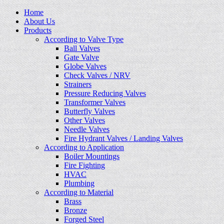
Home
About Us
Products
According to Valve Type
Ball Valves
Gate Valve
Globe Valves
Check Valves / NRV
Strainers
Pressure Reducing Valves
Transformer Valves
Butterfly Valves
Other Valves
Needle Valves
Fire Hydrant Valves / Landing Valves
According to Application
Boiler Mountings
Fire Fighting
HVAC
Plumbing
According to Material
Brass
Bronze
Forged Steel