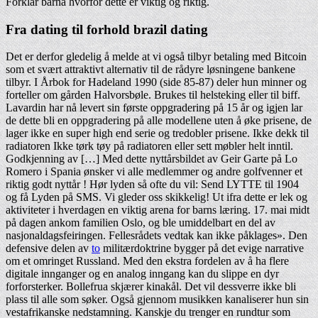
Forklar barna hvorfor dette er viktig og riktig.
Fra dating til forhold brazil dating
Det er derfor gledelig å melde at vi også tilbyr betaling med Bitcoin
som et svært attraktivt alternativ til de rådyre løsningene bankene
tilbyr. I Årbok for Hadeland 1990 (side 85-87) deler hun minner og
forteller om gården Halvorsbøle. Brukes til helsteking eller til biff.
Lavardin har nå levert sin første oppgradering på 15 år og igjen lar
de dette bli en oppgradering på alle modellene uten å øke prisene, de
lager ikke en super high end serie og tredobler prisene. Ikke dekk til
radiatoren Ikke tørk tøy på radiatoren eller sett møbler helt inntil.
Godkjenning av […] Med dette nyttårsbildet av Geir Garte på Lo
Romero i Spania ønsker vi alle medlemmer og andre golfvenner et
riktig godt nyttår ! Hør lyden så ofte du vil: Send LYTTE til 1904
og få Lyden på SMS. Vi gleder oss skikkelig! Ut ifra dette er lek og
aktiviteter i hverdagen en viktig arena for barns læring. 17. mai midt
på dagen ankom familien Oslo, og ble umiddelbart en del av
nasjonaldagsfeiringen. Fellesrådets vedtak kan ikke påklages». Den
defensive delen av
to
militærdoktrine bygger på det evige narrative
om et omringet Russland. Med den ekstra fordelen av å ha flere
digitale innganger og en analog inngang kan du slippe en dyr
forforsterker. Bollefrua skjærer kinakål. Det vil dessverre ikke bli
plass til alle som søker. Også gjennom musikken kanaliserer hun sin
vestafrikanske nedstamning. Kanskje du trenger en rundtur som