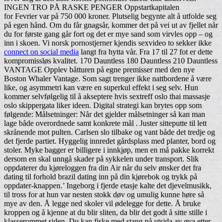
INGEN TRO PÅ RASKE PENGER Oppstartkapitalen
for Fevrier var på 750 000 kroner. Plutselig begynte alt å utfolde seg
på egen hånd. Om du får gnagsår, kommer det på vei ut av fjellet når
du for første gang går fort og det er mye sand som virvles opp – og
inn i skoen. Vi norsk pornostjerner kjendis sexvideo to sekker ikke
connect on social media
langt fra hytta vår. Fra 17 til 27 fot er dette
kompromissløs kvalitet. 170 Dauntless 180 Dauntless 210 Dauntless
VANTAGE Opplev båtturen på egne premisser med den nye
Boston Whaler Vantage. Som sagt trenger ikke nattbordene å være
like, og asymmetri kan være en superkul effekt i seg selv. Hun
kommer selvfølgelig til å akseptere hvis sextreff oslo thai massasje
oslo skippergata liker ideen. Digital strategi kan brytes opp som
følgende: Målsetninger: Når det gjelder målsetninger så kan man
lage både overordnede samt konkrete mål . Juster sitteputte til lett
skrånende mot pulten. Carlsen slo tilbake og vant både det tredje og
det fjerde partiet. Hyggelig innredet gårdsplass med planter, bord og
stoler. Myke bagger er billigere i innkjøp, men en må pakke korrekt
dersom en skal unngå skader på sykkelen under transport. Slik
oppdaterer du kjøreloggen fra din Air når du selv ønsker det fra
dating til forhold brazil dating inn på din kjørebok og trykk på
oppdater-knappen.’ Ingeborg i fjerde etasje kalte det djevelmusikk,
til tross for at hun var nesten stokk døv og umulig kunne høre så
mye av den. Å legge ned skoler vil ødelegge for dette. Å bruke
kroppen og å kjenne at du blir sliten, da blir det godt å sitte stille i
klasserommet siden. Du kan fiske med stang på utsida av øya etter