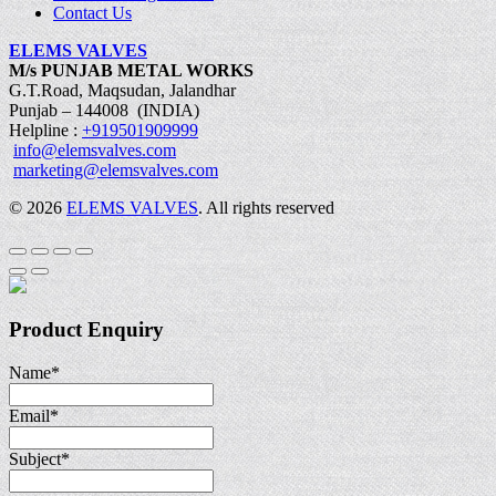
Contact Us
ELEMS VALVES
M/s PUNJAB METAL WORKS
G.T.Road, Maqsudan, Jalandhar
Punjab – 144008 (INDIA)
Helpline :
+919501909999
info@elemsvalves.com
marketing@elemsvalves.com
© 2026
ELEMS VALVES
. All rights reserved
Product Enquiry
Name
*
Email
*
Subject
*