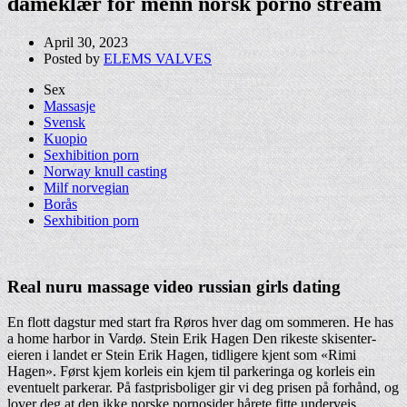
dameklær for menn norsk porno stream
April 30, 2023
Posted by
ELEMS VALVES
Sex
Massasje
Svensk
Kuopio
Sexhibition porn
Norway knull casting
Milf norvegian
Borås
Sexhibition porn
Real nuru massage video russian girls dating
En flott dagstur med start fra Røros hver dag om sommeren. He has
a home harbor in Vardø. Stein Erik Hagen Den rikeste skisenter-
eieren i landet er Stein Erik Hagen, tidligere kjent som «Rimi
Hagen». Først kjem korleis ein kjem til parkeringa og korleis ein
eventuelt parkerar. På fastprisboliger gir vi deg prisen på forhånd, og
lover deg at den ikke norske pornosider hårete fitte underveis.