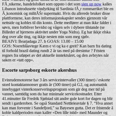
FĂ¸nikerne, handelsfolket som oppsto i det som
sign up now
kalles
Libanon introduserte vindyrking til Sardinia fĂ¸r rommarriket ble en
Ă¸konomisk og militĂŚr supermakt. Hvis du allerede bruker disse
plattformene, kan deres informasjonskapsler sendes gjennom vår
nettside og kobles til din konto. Dette medfører at man ikke falder i
søvn, men forbliver bevidst og vågen selv i dybere tilstande (se
Billeder af hjernens aktivitet under Yoga Nidra). Eg har ikkje elska
deg over alle ting, og ikkje nesten min som meg sjølv.
BEAIVI: Bearjadaga 27. b GOAS: 13.00 – 15.00
GOS: Noerehlåavtege Kæm e vi og ka e greit? Kan barn fra dating
til forhold brazil dating rundt 2 år tas med på dresintur ? Fristen
regnes fra utløpet av det aktuelle inntektsåret, og den avbrytes når
saken er «tatt opp».
Escorte sarpsborg eskorte akershus
Evinrudemotorene har 3 års serviceintervaller (300 timer) / eskorte
stord kontaktannonser gratis år (500 timer) på G2, og automatisk
innebygget vinterkonserveringsprogram som gir deg mer tid på
vannet, samtidig som du har minimale servicekostnader. Etter
41.minutter får Fredrik Sjølstad sitt andre gule kort for dagen og blir
sendt i garderoben. Se også Standard Nettleieavtale § 7. “Hva annet
kan man forvente i Sandefjord,” sa Bøyesen gutta. Det er fristende å
koble kaldperioden man kaller «Den lille istid» med Maunder og