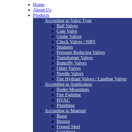
Home
About Us
Products
According to Valve Type
Ball Valves
Gate Valve
Globe Valves
Check Valves / NRV
Strainers
Pressure Reducing Valves
Transformer Valves
Butterfly Valves
Other Valves
Needle Valves
Fire Hydrant Valves / Landing Valves
According to Application
Boiler Mountings
Fire Fighting
HVAC
Plumbing
According to Material
Brass
Bronze
Forged Steel
Cast Steel