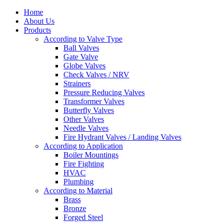
Home
About Us
Products
According to Valve Type
Ball Valves
Gate Valve
Globe Valves
Check Valves / NRV
Strainers
Pressure Reducing Valves
Transformer Valves
Butterfly Valves
Other Valves
Needle Valves
Fire Hydrant Valves / Landing Valves
According to Application
Boiler Mountings
Fire Fighting
HVAC
Plumbing
According to Material
Brass
Bronze
Forged Steel