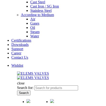
Cast Steel
Cast Iron / SG Iron
Stainless Steel
According to Medium
Air
Gases
Oil
Steam
Water
Certifications
Downloads
Support
Career
Contact Us
Wishlist
close
Search for:
Search