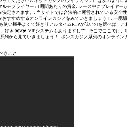
ってください♪. ネットカジノのライブカジノには次のように
ルチプライヤー / 1週間あたりの賞金. レース中にプレイヤ
が決定されます。. 当サイトでは合法的に運営されている安全
がおすすめするオンラインカジノをみていきましょう！. 一度
トも使い勝手よくて好きリアルタイムRTPが低いのを選べば、こ
好き 💓∀💓 VIPシステムもありますし´꒳`. そこでここ
ョン系列から見ていきましょう！. ボンズカジノ系列のオンライ