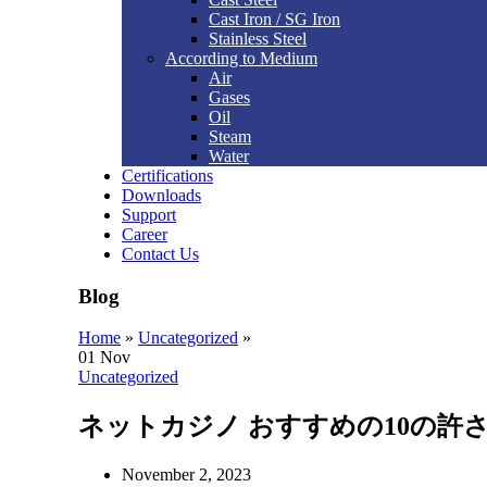
Cast Iron / SG Iron
Stainless Steel
According to Medium
Air
Gases
Oil
Steam
Water
Certifications
Downloads
Support
Career
Contact Us
Blog
Home
»
Uncategorized
»
01
Nov
Uncategorized
ネットカジノ おすすめの10の許
November 2, 2023