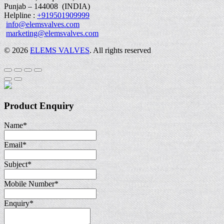
Punjab – 144008 (INDIA)
Helpline :
+919501909999
info@elemsvalves.com
marketing@elemsvalves.com
© 2026
ELEMS VALVES
. All rights reserved
Product Enquiry
Name
*
Email
*
Subject
*
Mobile Number
*
Enquiry
*