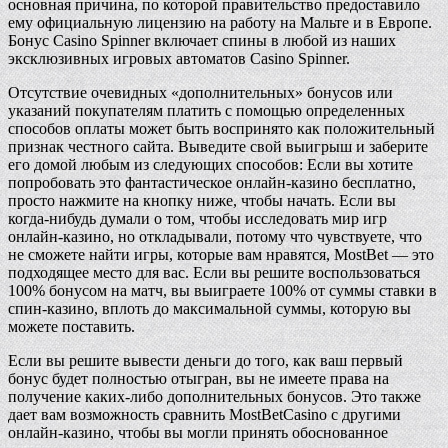
основная причина, по которой правительство предоставило
ему официальную лицензию на работу на Мальте и в Европе.
Бонус Casino Spinner включает спины в любой из наших
эксклюзивных игровых автоматов Casino Spinner.
Отсутствие очевидных «дополнительных» бонусов или
указаний покупателям платить с помощью определенных
способов оплаты может быть воспринято как положительный
признак честного сайта. Выведите свой выигрыш и заберите
его домой любым из следующих способов: Если вы хотите
попробовать это фантастическое онлайн-казино бесплатно,
просто нажмите на кнопку ниже, чтобы начать. Если вы
когда-нибудь думали о том, чтобы исследовать мир игр
онлайн-казино, но откладывали, потому что чувствуете, что
не сможете найти игры, которые вам нравятся, MostBet — это
подходящее место для вас. Если вы решите воспользоваться
100% бонусом на матч, вы выиграете 100% от суммы ставки в
спин-казино, вплоть до максимальной суммы, которую вы
можете поставить.
Если вы решите вывести деньги до того, как ваш первый
бонус будет полностью отыгран, вы не имеете права на
получение каких-либо дополнительных бонусов. Это также
дает вам возможность сравнить MostBetCasino с другими
онлайн-казино, чтобы вы могли принять обоснованное