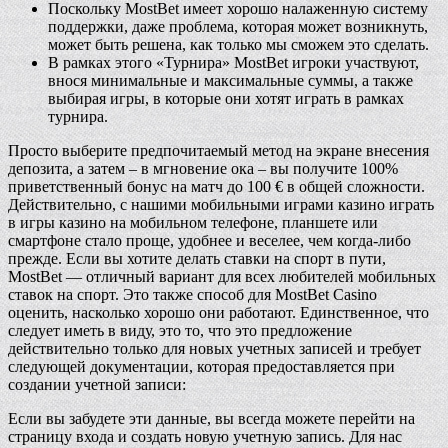
Поскольку MostBet имеет хорошо налаженную систему
поддержки, даже проблема, которая может возникнуть,
может быть решена, как только мы сможем это сделать.
В рамках этого «Турнира» MostBet игроки участвуют,
внося минимальные и максимальные суммы, а также
выбирая игры, в которые они хотят играть в рамках
турнира.
Просто выберите предпочитаемый метод на экране внесения
депозита, а затем – в мгновение ока – вы получите 100%
приветственный бонус на матч до 100 € в общей сложности.
Действительно, с нашими мобильными играми казино играть
в игры казино на мобильном телефоне, планшете или
смартфоне стало проще, удобнее и веселее, чем когда-либо
прежде. Если вы хотите делать ставки на спорт в пути,
MostBet — отличный вариант для всех любителей мобильных
ставок на спорт. Это также способ для MostBet Casino
оценить, насколько хорошо они работают. Единственное, что
следует иметь в виду, это то, что это предложение
действительно только для новых учетных записей и требует
следующей документации, которая предоставляется при
создании учетной записи:
Если вы забудете эти данные, вы всегда можете перейти на
страницу входа и создать новую учетную запись. Для нас