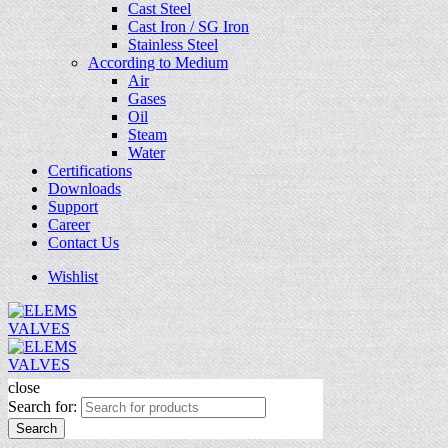
Cast Steel
Cast Iron / SG Iron
Stainless Steel
According to Medium
Air
Gases
Oil
Steam
Water
Certifications
Downloads
Support
Career
Contact Us
Wishlist
close
Search for:
Search