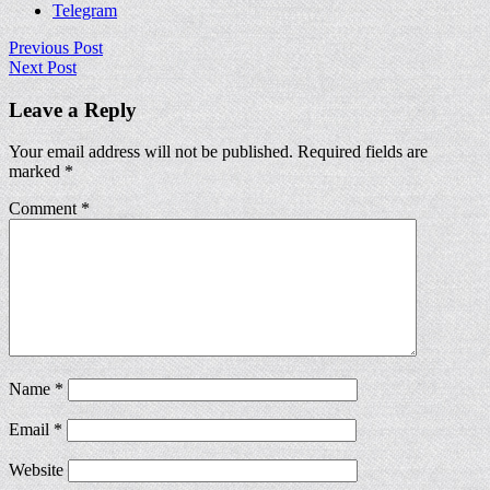
Telegram
Previous Post
Next Post
Leave a Reply
Your email address will not be published.
Required fields are
marked
*
Comment
*
Name
*
Email
*
Website