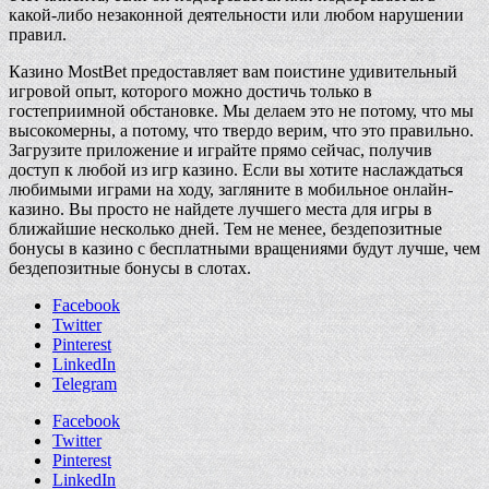
какой-либо незаконной деятельности или любом нарушении
правил.
Казино MostBet предоставляет вам поистине удивительный
игровой опыт, которого можно достичь только в
гостеприимной обстановке. Мы делаем это не потому, что мы
высокомерны, а потому, что твердо верим, что это правильно.
Загрузите приложение и играйте прямо сейчас, получив
доступ к любой из игр казино. Если вы хотите наслаждаться
любимыми играми на ходу, загляните в мобильное онлайн-
казино. Вы просто не найдете лучшего места для игры в
ближайшие несколько дней. Тем не менее, бездепозитные
бонусы в казино с бесплатными вращениями будут лучше, чем
бездепозитные бонусы в слотах.
Facebook
Twitter
Pinterest
LinkedIn
Telegram
Facebook
Twitter
Pinterest
LinkedIn