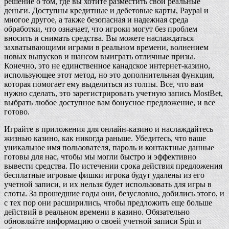
решение о том, где вы хотите разместить свои реальные
деньги. Доступны кредитные и дебетовые карты, Paypal и
многое другое, а также безопасная и надежная среда
обработки, что означает, что игроки могут без проблем
вносить и снимать средства. Вы можете наслаждаться
захватывающими играми в реальном времени, волнением
новых выпусков и шансом выиграть отличные призы.
Конечно, это не единственное канадское интернет-казино,
использующее этот метод, но это дополнительная функция,
которая помогает ему выделиться из толпы. Все, что вам
нужно сделать, это зарегистрировать учетную запись MostBet,
выбрать любое доступное вам бонусное предложение, и все
готово.
Играйте в приложения для онлайн-казино и наслаждайтесь
жизнью казино, как никогда раньше. Убедитесь, что ваше
уникальное имя пользователя, пароль и контактные данные
готовы для нас, чтобы мы могли быстро и эффективно
вывести средства. По истечении срока действия предложения
бесплатные игровые фишки игрока будут удалены из его
учетной записи, и их нельзя будет использовать для игры в
слоты. За прошедшие годы они, безусловно, добились этого, и
с тех пор они расширились, чтобы предложить еще больше
действий в реальном времени в казино. Обязательно
обновляйте информацию о своей учетной записи Spin и