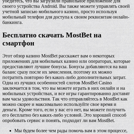
убедитесь, что вы загрузили правильное приложение для
своего устройства Android. Вы также можете управлять своей
учетной записью мобильного казино, просто используя
мобильный телефон для доступа к своим реквизитам онлайн-
банкинга.
Бесплатно скачать MostBet на
смартфон
Этот обзор казино MostBet расскажет вам о некоторых
приложениях для мобильных казино или операторах, которые
предоставляют лучшие бонусы. Бонусы добавляются на ваш
баланс сразу после их зачисления, поэтому их можно
потратить повторно без каких-либо дополнительных затрат.
Одна из лучших особенностей слотов MostBet Casino
заключается в том, что вы можете играть в них онлайн и на
мобильных устройствах, и все игры гарантированно доставят
вам часы удовольствия. Так что отправляйтесь в MostBet как
можно скорее и максимально используйте свое время и
деньги. Кроме того, если у вас его нет, вы можете получить
его бесплатно без каких-либо условий. Это хороший способ
опробовать сервис и понять, подходит ли вам MostBet.
Мы будем более чем рады помочь вам в этом процессе,