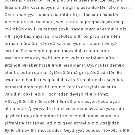
Ruletka77 saytı bir neçə platforma üzərində Azərbaycan
ərazisindən kazino oyunlarına giriş üstünlükləri təklif edir.
Onun mahiyyəti ondan ibarətdir ki, o, təsadüfi ədədlər
generatoruna əsaslanır, yəni nəticəni proqnozlaşdırmaq
mümkün deyil. Və tez tez çoxlu sayda mərclər etməlisiniz.
Hər şeyə baxmayaraq, mütəxəssislər bu proqramı həm
idman mərcləri, həm də kazino oyunları üçün tövsiyə
edirlər. Siz həmçinin parolunuzu daha sonra profil
ayarlarınızda dəyişə bilərsiniz. Pulsuz spinlər 5 gün
ərzində bərabər hissələrdə hesablanır. Oyunçular demək
olar ki, bütün qumar əyləncələrinə giriş əldə edirlər. Bu
oyunların hər biri haqda daha ətraflı məlumatı aşağıdakı
paraqraflarda tapa bilərsiniz. Tercih etdiyiniz valyuta
vahidini daxil edin – sonradan dəyişdirilə bilməz.
Hədiyyələr həm əmanət, həm də promosyon kodu üçün
alına bilər. Qeydiyyatın bu növü zamanı əvvəlcə yuxarıda
qeyd edilmiş olanlardan birini seçməli daha sonra isə
şifrənizlə istifadəçi adınızı qeyd etməlisiniz. Aşağıdakı
əyləncə növləri mövcuddur. Qeydiyyat bonusu Növbəti dəfə