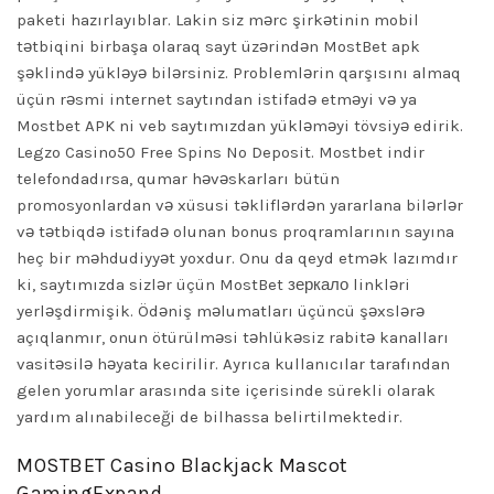
paketi hazırlayıblar. Lakin siz mərc şirkətinin mobil
tətbiqini birbaşa olaraq sayt üzərindən MostBet apk
şəklində yükləyə bilərsiniz. Problemlərin qarşısını almaq
üçün rəsmi internet saytından istifadə etməyi və ya
Mostbet APK ni veb saytımızdan yükləməyi tövsiyə edirik.
Legzo Casino50 Free Spins No Deposit. Mostbet indir
telefondadırsa, qumar həvəskarları bütün
promosyonlardan və xüsusi təkliflərdən yararlana bilərlər
və tətbiqdə istifadə olunan bonus proqramlarının sayına
heç bir məhdudiyyət yoxdur. Onu da qeyd etmək lazımdır
ki, saytımızda sizlər üçün MostBet зеркало linkləri
yerləşdirmişik. Ödəniş məlumatları üçüncü şəxslərə
açıqlanmır, onun ötürülməsi təhlükəsiz rabitə kanalları
vasitəsilə həyata kecirilir. Ayrıca kullanıcılar tarafından
gelen yorumlar arasında site içerisinde sürekli olarak
yardım alınabileceği de bilhassa belirtilmektedir.
MOSTBET Casino Blackjack Mascot
GamingExpand