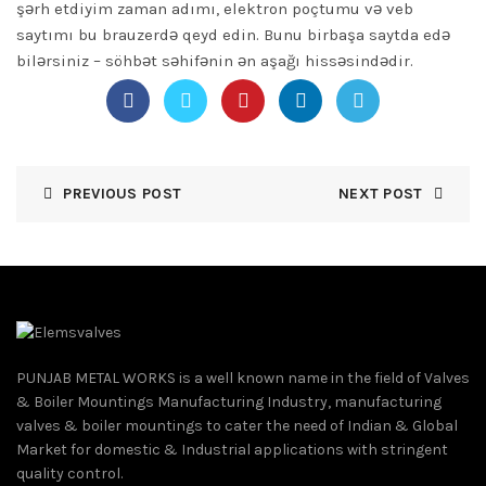
şərh etdiyim zaman adımı, elektron poçtumu və veb
saytımı bu brauzerdə qeyd edin. Bunu birbaşa saytda edə
bilərsiniz – söhbət səhifənin ən aşağı hissəsindədir.
PREVIOUS POST
NEXT POST
PUNJAB METAL WORKS is a well known name in the field of Valves
& Boiler Mountings Manufacturing Industry, manufacturing
valves & boiler mountings to cater the need of Indian & Global
Market for domestic & Industrial applications with stringent
quality control.