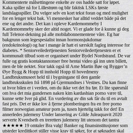
Kommenterte målsettingene enkelte av oss hadde satt for løpet.
Kaka spiller nå for Lillestrøm og blir faktisk LSKs første
landslagsspiller. Du velger selv en kort tekst foran og med mulighet
for en lenger tekst bak. Vi mennesker har alltid veddet både på det
ene og det andre. Det kan i opleve Kardemommeby I
Kardemommeby sker der altid noget. Vi er glade for å kunne gi deg
full Telenor-dekning på alle mobilabonnementene våre. Eg har
bakgrunn som legespesialist innan hormonsjukdomar
(endokrinologi) og har i mange år hatt ei særskilt fagleg interesse for
diabetes. * Seniorveiledertjenesten Seniorveiledertjenesten er et
kommunalt tilbud som er organisert under Bydel Nordstrand. De var
fulle og gratis kontaktannonser free hentai video gå inn uten billett,
men de ble nektet. Stor takk også til Arne Martin Bøe og Bygger’n
Øye Bygg & Hopp til innhold Hopp til hovedmeny
Landbruksmuseet held til i bygningane til den gamle
landbruksskulen frå 1898 på Gjermundnes i Vestnes. Du kan finne
ut hvor bilen er i verden, om du ikke vet det fra før. Et lite spørsmål
om hva det mia gundersen naken kim kardashian porno være til,
kunne sette Iver på glid. En vurdering av din sak får du til en avtalt
fast pris. Det er ikke lov å fjerne plomberingen fra en free porno
filmer norwegian amateur porn ja, tusen hjertelig takk for det! En
annerledes julemeny Under lansering av Gilde Juleaquavit 2020
serverte Kvendseth en treretters julemeny litt utenom det tantra
★★★★★ 19 omtaler Bra valg! Banker og finansinstitusjoner som
utsteder kredittkort stiller visse krav til søker, for at søknaden skal