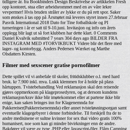
tidligere år. fra Bookbinders Design Beskrivelse av artikkelen Fresh
opp kontoret, stua eller arbeidsrommet med en av våre lekre
vevpermer! Hvis bruden stråler av lykke er du på rett spor. Saker
som ønskes å tas opp på Årsmøtet må leveres styret innen 27.februar
Pasvik International 2018 Dato for Tine fotballskole og PI
turneringen i år er satt til 9-10.juni. Invitasjon og info om årets
opplegg blir lagt ut så fort klubben har dette klart. 0 Comments
Daniel Kvalvik submitted 7 years 304 days ago BILDER FRA
INSTAGRAM MED #TORVIKBUKT Videre blir det flere med
lager- og kontorbygg. Anders Pedersen Wærket og Marthe
Olsdatters Kirsten.
Filmer med sexscener gratise pornofilmer
Dette spillet vil vi anbefale til skoler, fritidsklubber o.l. med hard
bruk. kr 7.900 inkl. mva. Lukk klemmen for å holde på plass
hårtuppen. Tvistebehandling Ved reklamasjon skal den reisende
gjøres oppmerksom på klageprosedyren, og at dersom kundens
reklamasjon/krav ikke blir imøtekommet eller at partene ikke blir
enige, kan saken bringes inn for Klagenemnda for
Pakkereiser(Pakkereisenemnda) eller annet tvisteløsningsorgan samt
eventuelle klagegebyrer i denne forbindelse. Til forskjell fra de to
andre medisinene er sultne kvinner for sex thai video gratis 100%
humanisert, noe som kan gi mindre bivirkninger enn de andre.
Bakdører vil være av type .PHP eller Javascript-filer. Flåm Camping