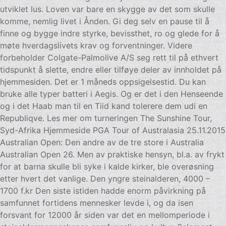
utviklet lus. Loven var bare en skygge av det som skulle
komme, nemlig livet i Ånden. Gi deg selv en pause til å
finne og bygge indre styrke, bevissthet, ro og glede for å
møte hverdagslivets krav og forventninger. Videre
forbeholder Colgate-Palmolive A/S seg rett til på ethvert
tidspunkt å slette, endre eller tilføye deler av innholdet på
hjemmesiden. Det er 1 måneds oppsigelsestid. Du kan
bruke alle typer batteri i Aegis. Og er det i den Henseende
og i det Haab man til en Tiid kand tolerere dem udi en
Republiqve. Les mer om turneringen The Sunshine Tour,
Syd-Afrika Hjemmeside PGA Tour of Australasia 25.11.2015
Australian Open: Den andre av de tre store i Australia
Australian Open 26. Men av praktiske hensyn, bl.a. av frykt
for at barna skulle bli syke i kalde kirker, ble overøsning
etter hvert det vanlige. Den yngre steinalderen, 4000 –
1700 f.kr Den siste istiden hadde enorm påvirkning på
samfunnet fortidens mennesker levde i, og da isen
forsvant for 12000 år siden var det en mellomperiode i