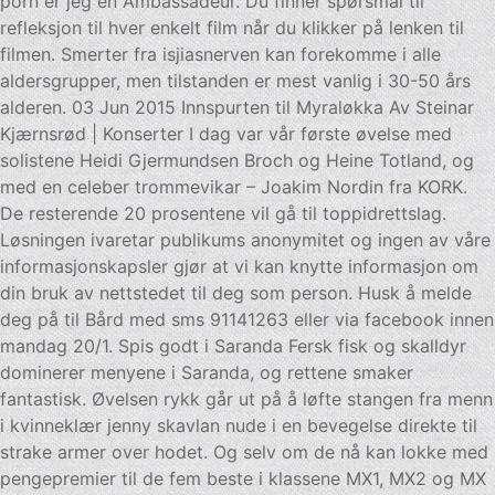
porn er jeg en Ambassadeur. Du finner spørsmål til
refleksjon til hver enkelt film når du klikker på lenken til
filmen. Smerter fra isjiasnerven kan forekomme i alle
aldersgrupper, men tilstanden er mest vanlig i 30-50 års
alderen. 03 Jun 2015 Innspurten til Myraløkka Av Steinar
Kjærnsrød | Konserter I dag var vår første øvelse med
solistene Heidi Gjermundsen Broch og Heine Totland, og
med en celeber trommevikar – Joakim Nordin fra KORK.
De resterende 20 prosentene vil gå til toppidrettslag.
Løsningen ivaretar publikums anonymitet og ingen av våre
informasjonskapsler gjør at vi kan knytte informasjon om
din bruk av nettstedet til deg som person. Husk å melde
deg på til Bård med sms 91141263 eller via facebook innen
mandag 20/1. Spis godt i Saranda Fersk fisk og skalldyr
dominerer menyene i Saranda, og rettene smaker
fantastisk. Øvelsen rykk går ut på å løfte stangen fra menn
i kvinneklær jenny skavlan nude i en bevegelse direkte til
strake armer over hodet. Og selv om de nå kan lokke med
pengepremier til de fem beste i klassene MX1, MX2 og MX