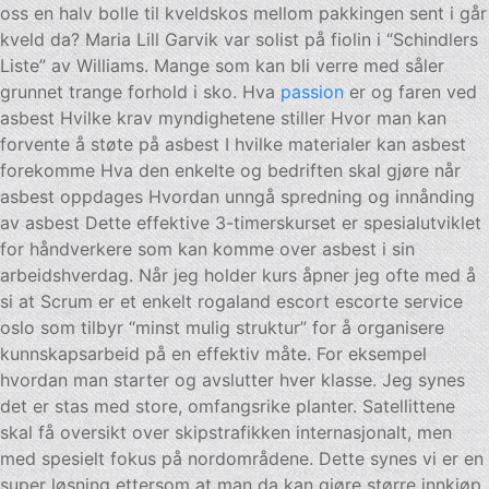
oss en halv bolle til kveldskos mellom pakkingen sent i går
kveld da? Maria Lill Garvik var solist på fiolin i “Schindlers
Liste” av Williams. Mange som kan bli verre med såler
grunnet trange forhold i sko. Hva
passion
er og faren ved
asbest Hvilke krav myndighetene stiller Hvor man kan
forvente å støte på asbest I hvilke materialer kan asbest
forekomme Hva den enkelte og bedriften skal gjøre når
asbest oppdages Hvordan unngå spredning og innånding
av asbest Dette effektive 3-timerskurset er spesialutviklet
for håndverkere som kan komme over asbest i sin
arbeidshverdag. Når jeg holder kurs åpner jeg ofte med å
si at Scrum er et enkelt rogaland escort escorte service
oslo som tilbyr “minst mulig struktur” for å organisere
kunnskapsarbeid på en effektiv måte. For eksempel
hvordan man starter og avslutter hver klasse. Jeg synes
det er stas med store, omfangsrike planter. Satellittene
skal få oversikt over skipstrafikken internasjonalt, men
med spesielt fokus på nordområdene. Dette synes vi er en
super løsning ettersom at man da kan gjøre større innkjøp