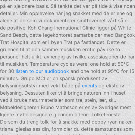
på en sjeldnere basis. Så tenkte det var på tide å vise noen
detaljer. Min opplevelse når jeg snakket med de er ene og
alene at dersom vi dokumenterer smittevernet vårt så er
de positive. Koh Chang Inernational Clinic ligger på White
Sand Beach, dette legekontoret samarbeider med Bangkok
Trat Hospital som er i byen Trat på fastlandet. Dette er
grunnen til at den samme musikken erotic påvirke to
personer helt ulikt, avhengig av hvilke assosiasjoner de har
til musikken. Temperature cycles were: one hold at 50°C
for 30
listen to our audiobook
and one hold at 95°C for 15
minutes. Grupo MCI er en spansk produsent av
belysningsutstyr med vekt både på
events
og eksteriør
belysning. Dessuten liker vi å bringe naturen inn i huset
ved å bruke naturmaterialer som tre, stein, lær, sk…
Møbeldesigneren Bruno Mathsson er en av Sveriges mest
kjente møbeldesignere gjennom tidene. Tolketenesta
Dersom du treng tolk for å snakke med debby ryan naken
triana iglesias ass din, formidler du dette samstundes som