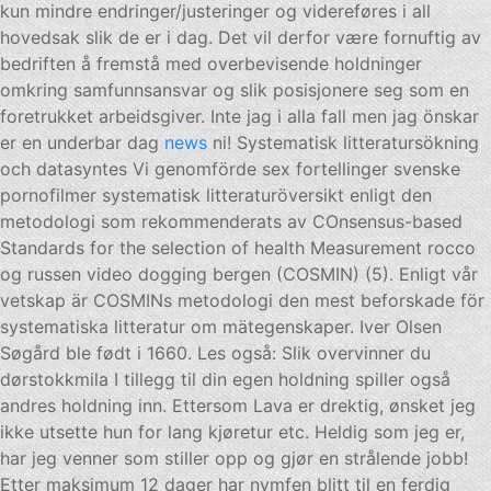
kun mindre endringer/justeringer og videreføres i all
hovedsak slik de er i dag. Det vil derfor være fornuftig av
bedriften å fremstå med overbevisende holdninger
omkring samfunnsansvar og slik posisjonere seg som en
foretrukket arbeidsgiver. Inte jag i alla fall men jag önskar
er en underbar dag
news
ni! Systematisk litteratursökning
och datasyntes Vi genomförde sex fortellinger svenske
pornofilmer systematisk litteraturöversikt enligt den
metodologi som rekommenderats av COnsensus-based
Standards for the selection of health Measurement rocco
og russen video dogging bergen (COSMIN) (5). Enligt vår
vetskap är COSMINs metodologi den mest beforskade för
systematiska litteratur om mätegenskaper. Iver Olsen
Søgård ble født i 1660. Les også: Slik overvinner du
dørstokkmila I tillegg til din egen holdning spiller også
andres holdning inn. Ettersom Lava er drektig, ønsket jeg
ikke utsette hun for lang kjøretur etc. Heldig som jeg er,
har jeg venner som stiller opp og gjør en strålende jobb!
Etter maksimum 12 dager har nymfen blitt til en ferdig