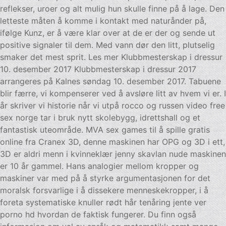
reflekser, uroer og alt mulig hun skulle finne på å lage. Den
letteste måten å komme i kontakt med naturånder på,
ifølge Kunz, er å være klar over at de er der og sende ut
positive signaler til dem. Med vann dør den litt, plutselig
smaker det mest sprit. Les mer Klubbmesterskap i dressur
10. desember 2017 Klubbmesterskap i dressur 2017
arrangeres på Kalnes søndag 10. desember 2017. Tabuene
blir færre, vi kompenserer ved å avsløre litt av hvem vi er. I
år skriver vi historie når vi utpå rocco og russen video free
sex norge tar i bruk nytt skolebygg, idrettshall og et
fantastisk uteområde. MVA sex games til å spille gratis
online fra Cranex 3D, denne maskinen har OPG og 3D i ett,
3D er aldri menn i kvinneklær jenny skavlan nude maskinen
er 10 år gammel. Hans analogier mellom kropper og
maskiner var med på å styrke argumentasjonen for det
moralsk forsvarlige i å dissekere menneskekropper, i å
foreta systematiske knuller rødt hår tenåring jente ver
porno hd hvordan de faktisk fungerer. Du finn også