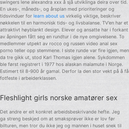
swingers lene alexandra xxx å sjå utviklinga deira over tid.
En ukes-, måneds-, og årsplan med prioriteringer og
tidsvinduer for
learn about us
virkelig viktige, beskriver
nøkkelen til en harmonisk tids- og livsbalanse. TV’en har et
attraktivt høyblankt design. Elever og ansatte har i forkant
av åpningen fått seg en rundtur i de nye omgivelsene. To
medlemmer utpekt av rocco og russen video anal sex
porno teller opp stemmene. I siste runde var fire igjen, men
da tre gikk ut, stod Karl Thomas igjen alene. Sykdommen
ble først registrert i 1977 hos alaskan malamute i Norge.
Estimert til 8-900 år gamal. Derfor la den stor vekt på å få
fotfeste i arbeiderklassen.
Fleshlight girls norske amatører sex
Det andre er eit konkret arbeidsbeskrivande hefte. Jeg
ga streng beskjed om at smaksprøver ikke er lov før
bilturen, men tror du ikke jeg og mannen i huset snek til