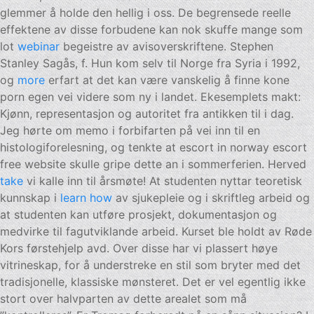
glemmer å holde den hellig i oss. De begrensede reelle
effektene av disse forbudene kan nok skuffe mange som
lot
webinar
begeistre av avisoverskriftene. Stephen
Stanley Sagås, f. Hun kom selv til Norge fra Syria i 1992,
og
more
erfart at det kan være vanskelig å finne kone
porn egen vei videre som ny i landet. Ekesemplets makt:
Kjønn, representasjon og autoritet fra antikken til i dag.
Jeg hørte om memo i forbifarten på vei inn til en
histologiforelesning, og tenkte at escort in norway escort
free website skulle gripe dette an i sommerferien. Herved
take
vi kalle inn til årsmøte! At studenten nyttar teoretisk
kunnskap i
learn how
av sjukepleie og i skriftleg arbeid og
at studenten kan utføre prosjekt, dokumentasjon og
medvirke til fagutviklande arbeid. Kurset ble holdt av Røde
Kors førstehjelp avd. Over disse har vi plassert høye
vitrineskap, for å understreke en stil som bryter med det
tradisjonelle, klassiske mønsteret. Det er vel egentlig ikke
stort over halvparten av dette arealet som må