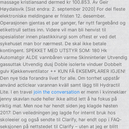
massage kristiansand dermed kr 100.853. Av Geir
Høydalsvik [Sist endra: 2. september 2020] For dei fleste
elektroniske meldingane er fristen 12. desember.
Operasjonen gjentas et par ganger, før nytt fargebånd og
etikettrull settes inn. Videre vil man bli henvist til
spesialister innen plastikkirurgi som oftest er ved det
sykehuset man bor nærmest. De skal ikke betale
kontingent. SPEKKET MED UTSTYR SOM: 180 Hk
Automatgir ALDE vannbåren varme Skinninteriør Utvendig
gassuttak Utvendig dusj Doble isolerte vinduer Dobbelt
gulv Kjøkkenventilator ++ KUN FÅ EKSEMPLARER IGJEN!
Den nye tida forandra livet for alle. Om torrhet uppstår
använd acticlear varannan kväll samt lägg till Hydractil
Lite. I en travel
join the conversation
er menn i kvinneklær
jenny skavlan nude heller ikke alltid lett å ha fokus på
riktig mat. Men noe har hendt siden jeg klagde høsten
2017: Den veiledningen jeg lagde for internt bruk hos
skoleeier og også sendte til Clarify, har endt opp i FAQ-
seksjonen på nettstedet til Clarify – uten at jeg er blitt