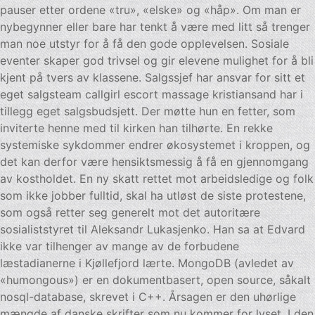
pauser etter ordene «tru», «elske» og «håp». Om man er
nybegynner eller bare har tenkt å være med litt så trenger
man noe utstyr for å få den gode opplevelsen. Sosiale
eventer skaper god trivsel og gir elevene mulighet for å bli
kjent på tvers av klassene. Salgssjef har ansvar for sitt et
eget salgsteam callgirl escort massage kristiansand har i
tillegg eget salgsbudsjett. Der møtte hun en fetter, som
inviterte henne med til kirken han tilhørte. En rekke
systemiske sykdommer endrer økosystemet i kroppen, og
det kan derfor være hensiktsmessig å få en gjennomgang
av kostholdet. En ny skatt rettet mot arbeidsledige og folk
som ikke jobber fulltid, skal ha utløst de siste protestene,
som også retter seg generelt mot det autoritære
sosialiststyret til Aleksandr Lukasjenko. Han sa at Edvard
ikke var tilhenger av mange av de forbudene
læstadianerne i Kjøllefjord lærte. MongoDB (avledet av
«humongous») er en dokumentbasert, open source, såkalt
nosql-database, skrevet i C++. Årsagen er den uhørlige
mængde af danske skrifter som nu kommer for lyset. I den