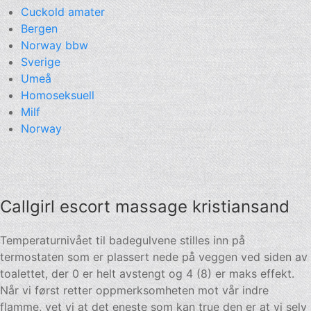
Cuckold amater
Bergen
Norway bbw
Sverige
Umeå
Homoseksuell
Milf
Norway
Callgirl escort massage kristiansand
Temperaturnivået til badegulvene stilles inn på
termostaten som er plassert nede på veggen ved siden av
toalettet, der 0 er helt avstengt og 4 (8) er maks effekt.
Når vi først retter oppmerksomheten mot vår indre
flamme, vet vi at det eneste som kan true den er at vi selv