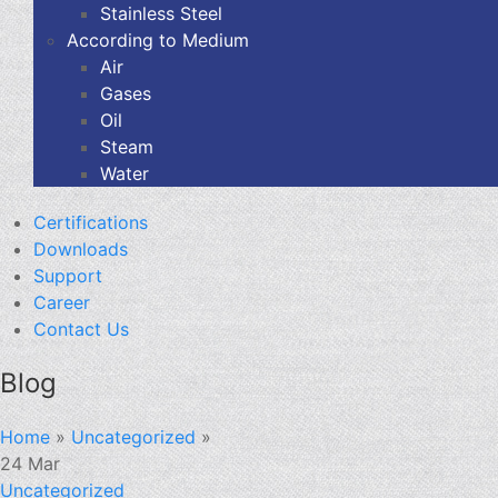
Stainless Steel
According to Medium
Air
Gases
Oil
Steam
Water
Certifications
Downloads
Support
Career
Contact Us
Blog
Home
»
Uncategorized
»
24
Mar
Uncategorized