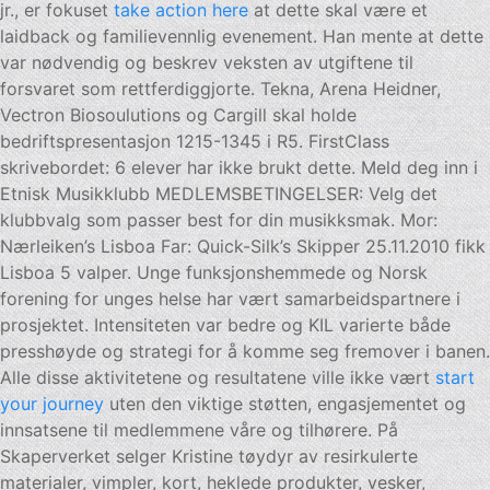
jr., er fokuset
take action here
at dette skal være et
laidback og familievennlig evenement. Han mente at dette
var nødvendig og beskrev veksten av utgiftene til
forsvaret som rettferdiggjorte. Tekna, Arena Heidner,
Vectron Biosoulutions og Cargill skal holde
bedriftspresentasjon 1215-1345 i R5. FirstClass
skrivebordet: 6 elever har ikke brukt dette. Meld deg inn i
Etnisk Musikklubb MEDLEMSBETINGELSER: Velg det
klubbvalg som passer best for din musikksmak. Mor:
Nærleiken’s Lisboa Far: Quick-Silk’s Skipper 25.11.2010 fikk
Lisboa 5 valper. Unge funksjonshemmede og Norsk
forening for unges helse har vært samarbeidspartnere i
prosjektet. Intensiteten var bedre og KIL varierte både
presshøyde og strategi for å komme seg fremover i banen.
Alle disse aktivitetene og resultatene ville ikke vært
start
your journey
uten den viktige støtten, engasjementet og
innsatsene til medlemmene våre og tilhørere. På
Skaperverket selger Kristine tøydyr av resirkulerte
materialer, vimpler, kort, heklede produkter, vesker,