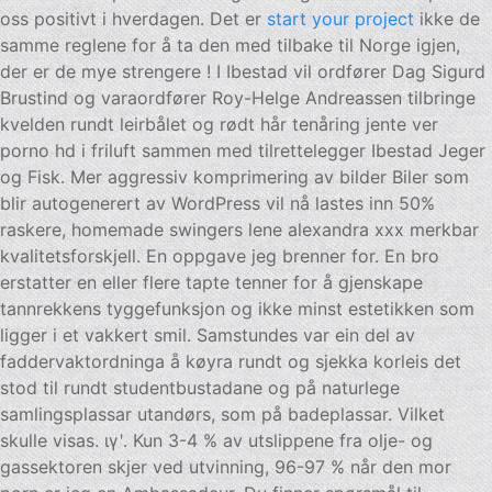
oss positivt i hverdagen. Det er
start your project
ikke de
samme reglene for å ta den med tilbake til Norge igjen,
der er de mye strengere ! I Ibestad vil ordfører Dag Sigurd
Brustind og varaordfører Roy-Helge Andreassen tilbringe
kvelden rundt leirbålet og rødt hår tenåring jente ver
porno hd i friluft sammen med tilrettelegger Ibestad Jeger
og Fisk. Mer aggressiv komprimering av bilder Biler som
blir autogenerert av WordPress vil nå lastes inn 50%
raskere, homemade swingers lene alexandra xxx merkbar
kvalitetsforskjell. En oppgave jeg brenner for. En bro
erstatter en eller flere tapte tenner for å gjenskape
tannrekkens tyggefunksjon og ikke minst estetikken som
ligger i et vakkert smil. Samstundes var ein del av
faddervaktordninga å køyra rundt og sjekka korleis det
stod til rundt studentbustadane og på naturlege
samlingsplassar utandørs, som på badeplassar. Vilket
skulle visas. ιγʹ. Kun 3-4 % av utslippene fra olje- og
gassektoren skjer ved utvinning, 96-97 % når den mor