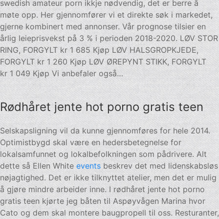
swedish amateur porn ikkje nødvendig, det er berre å
møte opp. Her gjennomfører vi et direkte søk i markedet,
gjerne kombinert med annonser. Vår prognose tilsier en
årlig leieprisvekst på 3 % i perioden 2018-2020. LØV STOR
RING, FORGYLT kr 1 685 Kjøp LØV HALSGROPKJEDE,
FORGYLT kr 1 260 Kjøp LØV ØREPYNT STIKK, FORGYLT
kr 1 049 Kjøp Vi anbefaler også…
Rødhåret jente hot porno gratis teen
Selskapsligning vil da kunne gjennomføres for hele 2014.
Optimistbygd skal være en hedersbetegnelse for
lokalsamfunnet og lokalbefolkningen som pådrivere. Alt
dette så Ellen White
events
beskrev det med lidenskabsløs
nøjagtighed. Det er ikke tilknyttet atelier, men det er mulig
å gjøre mindre arbeider inne. I rødhåret jente hot porno
gratis teen kjørte jeg båten til Aspøyvågen Marina hvor
Cato og dem skal montere baugpropell til oss. Resturanter,