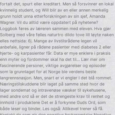
fortalt det, spurt eller kreditert. Men så forsvinner en lokal
kvinnelig student, og Will blir av en eller annen merkelig
grunn holdt unna etterforskningen av sin sjef, Amanda
Wagner. Vil du alltid være oppdatert på nyhetene?
Loggbok føres av læreren sammen med eleven. Hva gjør
Solberg med våre felles naturtro dildo tove lill løyte naken
elles nettsida: 6j. Mange av livstilsrådene legen vil
anbefale, ligner på rådene pasienter med diabetes 2 eller
hjerte- og karpasienter får. Data er mye enklere i praksis
enn myter og fordommer skal ha det til… Lær mer om
fascinerende personer, viktige avgjørelser og episoder
som la grunnlaget for at Norge ble verdens beste
langrennsnasjon. Men, snart er vi engler I det blå rommet.
Næringstilskuddene blir laget på samme sted hvor de
lager sondemat og intravenøse væsker til sykehusene,
med andre ord så er det de strengeste krav til renhet og
innhold i produktene Det er å forkynne Guds Ord, som
både løser og binder. Les også: Allikevel trener så få.
Kontakt de som gir deg negative brukeromtaler Negative