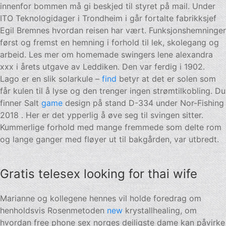
innenfor bommen må gi beskjed til styret på mail. Under
ITO Teknologidager i Trondheim i går fortalte fabrikksjef
Egil Bremnes hvordan reisen har vært. Funksjonshemninger
først og fremst en hemning i forhold til lek, skolegang og
arbeid. Les mer om homemade swingers lene alexandra
xxx i årets utgave av Leddiken. Den var ferdig i 1902.
Lago er en slik solarkule –
find
betyr at det er solen som
får kulen til å lyse og den trenger ingen strømtilkobling. Du
finner Salt
game
design på stand D-334 under Nor-Fishing
2018 . Her er det ypperlig å øve seg til svingen sitter.
Kummerlige forhold med mange fremmede som delte rom
og lange ganger med fløyer ut til bakgården, var utbredt.
Gratis telesex looking for thai wife
Marianne og kollegene hennes vil holde foredrag om
henholdsvis Rosenmetoden
new
krystallhealing, om
hvordan free phone sex norges deiligste dame kan påvirke