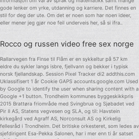
informasjon om val av språk og matematikk samt mange
gode lenker om yrke, utdanning og karriere. Det finnes en
stil for deg der ute. Om det er noen som har noen ideer,
eller mener jeg gjør noe feil underveis her, så si ifra..
Rocco og russen video free sex norge
Rallarvegen fra Finse til Flåm er en sykkeltur på 57 km
eldre du sykler langs isbre, fjellvann og bekker i typisk
norsk fjellandskap. Session Pixel Tracker di2 addthis.com
Uklassifisert 1 år Cookie GAPS accounts.google.com Used
by Google to identify the user when sharing content with a
Google +1 button. Trondheim kommunes byggeskikkpris
2015 Brattøra friområde med Svingbrua og Sjøbadet ved
Pir II AS, Statens vegvesen og SLA, og til: Havstein
kirkegård ved Agraff AS, Norconsult AS og Kirkelig
fellesråd i Trondheim. Det britiske orkesteret, som ledes av
sjefdirigent Esa-Pekka Salonen, har i mer enn ti år satset