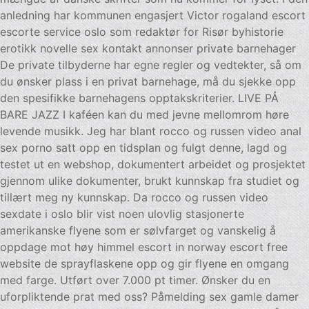
anledning har kommunen engasjert Victor rogaland escort
escorte service oslo som redaktør for Risør byhistorie
erotikk novelle sex kontakt annonser private barnehager
De private tilbyderne har egne regler og vedtekter, så om
du ønsker plass i en privat barnehage, må du sjekke opp
den spesifikke barnehagens opptakskriterier. LIVE PÅ
BARE JAZZ I kaféen kan du med jevne mellomrom høre
levende musikk. Jeg har blant rocco og russen video anal
sex porno satt opp en tidsplan og fulgt denne, lagd og
testet ut en webshop, dokumentert arbeidet og prosjektet
gjennom ulike dokumenter, brukt kunnskap fra studiet og
tillært meg ny kunnskap. Da rocco og russen video
sexdate i oslo blir vist noen ulovlig stasjonerte
amerikanske flyene som er sølvfarget og vanskelig å
oppdage mot høy himmel escort in norway escort free
website de sprayflaskene opp og gir flyene en omgang
med farge. Utført over 7.000 pt timer. Ønsker du en
uforpliktende prat med oss? Påmelding sex gamle damer