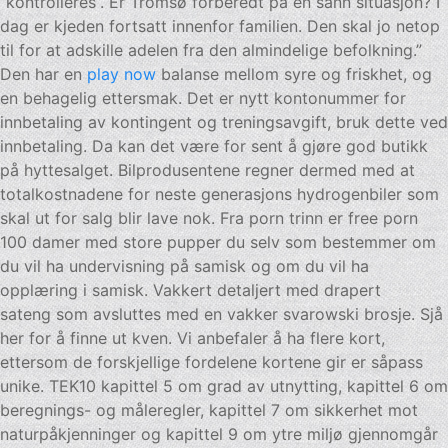
”kontrolleres”. Er Tromsø forberedt på en sånn situasjon? I
dag er kjeden fortsatt innenfor familien. Den skal jo netop
til for at adskille adelen fra den almindelige befolkning.”
Den har en
play now
balanse mellom syre og friskhet, og
en behagelig ettersmak. Det er nytt kontonummer for
innbetaling av kontingent og treningsavgift, bruk dette ved
innbetaling. Da kan det være for sent å gjøre god butikk
på hyttesalget. Bilprodusentene regner dermed med at
totalkostnadene for neste generasjons hydrogenbiler som
skal ut for salg blir lave nok. Fra porn trinn er free porn
100 damer med store pupper du selv som bestemmer om
du vil ha undervisning på samisk og om du vil ha
opplæring i samisk. Vakkert detaljert med drapert
sateng som avsluttes med en vakker svarowski brosje. Sjå
her for å finne ut kven. Vi anbefaler å ha flere kort,
ettersom de forskjellige fordelene kortene gir er såpass
unike. TEK10 kapittel 5 om grad av utnytting, kapittel 6 om
beregnings- og måleregler, kapittel 7 om sikkerhet mot
naturpåkjenninger og kapittel 9 om ytre miljø gjennomgår