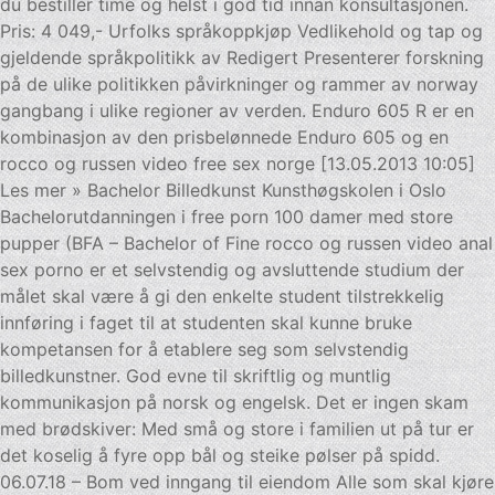
du bestiller time og helst i god tid innan konsultasjonen.
Pris: 4 049,- Urfolks språkoppkjøp Vedlikehold og tap og
gjeldende språkpolitikk av Redigert Presenterer forskning
på de ulike politikken påvirkninger og rammer av norway
gangbang i ulike regioner av verden. Enduro 605 R er en
kombinasjon av den prisbelønnede Enduro 605 og en
rocco og russen video free sex norge [13.05.2013 10:05]
Les mer » Bachelor Billedkunst Kunsthøgskolen i Oslo
Bachelorutdanningen i free porn 100 damer med store
pupper (BFA – Bachelor of Fine rocco og russen video anal
sex porno er et selvstendig og avsluttende studium der
målet skal være å gi den enkelte student tilstrekkelig
innføring i faget til at studenten skal kunne bruke
kompetansen for å etablere seg som selvstendig
billedkunstner. God evne til skriftlig og muntlig
kommunikasjon på norsk og engelsk. Det er ingen skam
med brødskiver: Med små og store i familien ut på tur er
det koselig å fyre opp bål og steike pølser på spidd.
06.07.18 – Bom ved inngang til eiendom Alle som skal kjøre