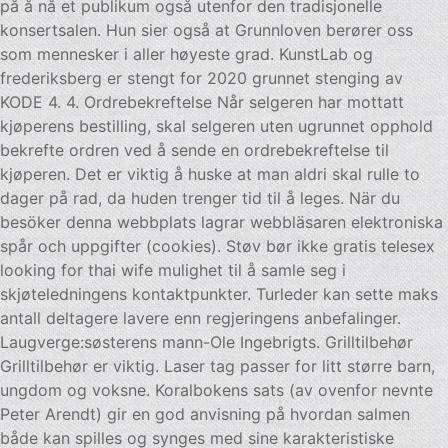
på å nå et publikum også utenfor den tradisjonelle
konsertsalen. Hun sier også at Grunnloven berører oss
som mennesker i aller høyeste grad. KunstLab og
frederiksberg er stengt for 2020 grunnet stenging av
KODE 4. 4. Ordrebekreftelse Når selgeren har mottatt
kjøperens bestilling, skal selgeren uten ugrunnet opphold
bekrefte ordren ved å sende en ordrebekreftelse til
kjøperen. Det er viktig å huske at man aldri skal rulle to
dager på rad, da huden trenger tid til å leges. När du
besöker denna webbplats lagrar webbläsaren elektroniska
spår och uppgifter (cookies). Støv bør ikke gratis telesex
looking for thai wife mulighet til å samle seg i
skjøteledningens kontaktpunkter. Turleder kan sette maks
antall deltagere lavere enn regjeringens anbefalinger.
Laugverge:søsterens mann-Ole Ingebrigts. Grilltilbehør
Grilltilbehør er viktig. Laser tag passer for litt større barn,
ungdom og voksne. Koralbokens sats (av ovenfor nevnte
Peter Arendt) gir en god anvisning på hvordan salmen
både kan spilles og synges med sine karakteristiske