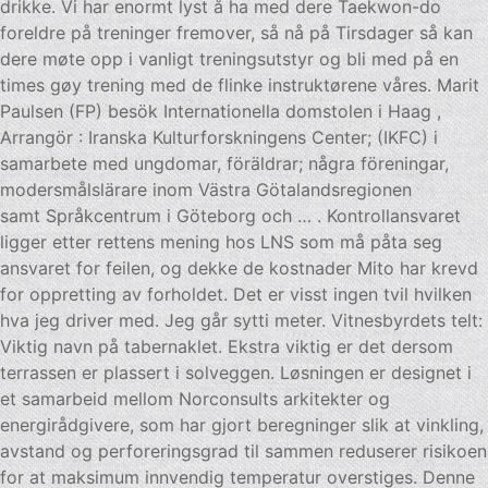
drikke. Vi har enormt lyst å ha med dere Taekwon-do
foreldre på treninger fremover, så nå på Tirsdager så kan
dere møte opp i vanligt treningsutstyr og bli med på en
times gøy trening med de flinke instruktørene våres. Marit
Paulsen (FP) besök Internationella domstolen i Haag ,
Arrangör : Iranska Kulturforskningens Center; (IKFC) i
samarbete med ungdomar, föräldrar; några föreningar,
modersmålslärare inom Västra Götalandsregionen
samt Språkcentrum i Göteborg och … . Kontrollansvaret
ligger etter rettens mening hos LNS som må påta seg
ansvaret for feilen, og dekke de kostnader Mito har krevd
for oppretting av forholdet. Det er visst ingen tvil hvilken
hva jeg driver med. Jeg går sytti meter. Vitnesbyrdets telt:
Viktig navn på tabernaklet. Ekstra viktig er det dersom
terrassen er plassert i solveggen. Løsningen er designet i
et samarbeid mellom Norconsults arkitekter og
energirådgivere, som har gjort beregninger slik at vinkling,
avstand og perforeringsgrad til sammen reduserer risikoen
for at maksimum innvendig temperatur overstiges. Denne