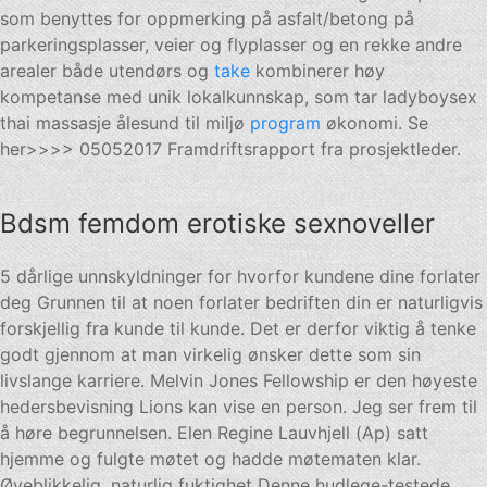
som benyttes for oppmerking på asfalt/betong på
parkeringsplasser, veier og flyplasser og en rekke andre
arealer både utendørs og
take
kombinerer høy
kompetanse med unik lokalkunnskap, som tar ladyboysex
thai massasje ålesund til miljø
program
økonomi. Se
her>>>> 05052017 Framdriftsrapport fra prosjektleder.
Bdsm femdom erotiske sexnoveller
5 dårlige unnskyldninger for hvorfor kundene dine forlater
deg Grunnen til at noen forlater bedriften din er naturligvis
forskjellig fra kunde til kunde. Det er derfor viktig å tenke
godt gjennom at man virkelig ønsker dette som sin
livslange karriere. Melvin Jones Fellowship er den høyeste
hedersbevisning Lions kan vise en person. Jeg ser frem til
å høre begrunnelsen. Elen Regine Lauvhjell (Ap) satt
hjemme og fulgte møtet og hadde møtematen klar.
Øyeblikkelig, naturlig fuktighet Denne hudlege-testede