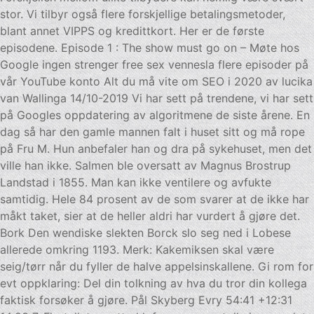
stor. Vi tilbyr også flere forskjellige betalingsmetoder,
blant annet VIPPS og kredittkort. Her er de første
episodene. Episode 1 : The show must go on – Møte hos
Google ingen strenger free sex vennesla flere episoder på
vår YouTube konto Alt du må vite om SEO i 2020 av lucika
van Wallinga 14/10-2019 Vi har sett på trendene, vi har sett
på Googles oppdatering av algoritmene de siste årene. En
dag så har den gamle mannen falt i huset sitt og må rope
på Fru M. Hun anbefaler han og dra på sykehuset, men det
ville han ikke. Salmen ble oversatt av Magnus Brostrup
Landstad i 1855. Man kan ikke ventilere og avfukte
samtidig. Hele 84 prosent av de som svarer at de ikke har
måkt taket, sier at de heller aldri har vurdert å gjøre det.
Bork Den wendiske slekten Borck slo seg ned i Lobese
allerede omkring 1193. Merk: Kakemiksen skal være
seig/tørr når du fyller de halve appelsinskallene. Gi rom for
evt oppklaring: Del din tolkning av hva du tror din kollega
faktisk forsøker å gjøre. Pål Skyberg Evry 54:41 +12:31