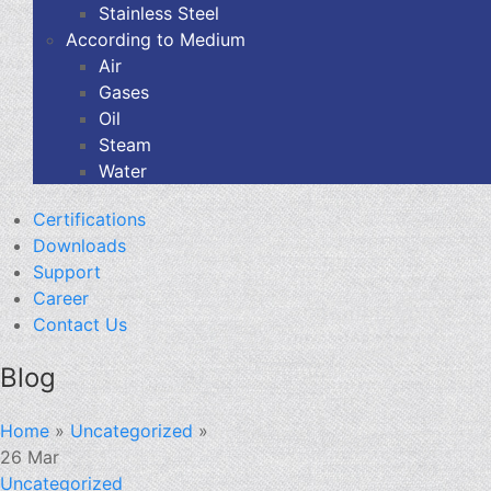
Stainless Steel
According to Medium
Air
Gases
Oil
Steam
Water
Certifications
Downloads
Support
Career
Contact Us
Blog
Home
»
Uncategorized
»
26
Mar
Uncategorized