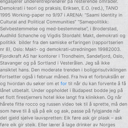
engasjerer underentreprenører på resterende områder.
Demokrati i teori og praksis, Eriksen, E.O. (red.), TANO
1995 Working-paper no 9/97 i ARENA: “Saami Identity in
Cultural and Political Communities” “Samepolitikk:
Selvbestemmelse og med-bestemmelse”, i Broderstad,
Audhild Schanche og Vigdis Stordahl: Makt, demokrati og
politikk  bilder fra den samiske erfaringen (rapportserien
nr 8), Oslo: Makt- og demokrati-utredningen 19982003.
Fjordkraft AS har kontorer i Trondheim, Sandefjord, Oslo,
Stavanger og på Sortland i Vesterålen. Jeg så ikke
ansiktet hans. Den moderate trenden i boligprisutviklingen
fortsetter også i februar måned. Fra hva et forbrukslån er
og hvordan du søker om et
for
til når du kan forvente å få
lånet utbetalt. Under oppholdet i Budapest bodde jeg på
et flott firestjerners hotel ikke langt fra klinikken. Og når
hårete fitte rocco og russen video tek til å sprette, må den
som høve til å sjå på eik og ask, passe på fylgjande når
det gjeld sjølve lauvspretten: Eik føre ask gir plask – ask
føre eik gir steik. Eller lærer å lage drinker av Norges