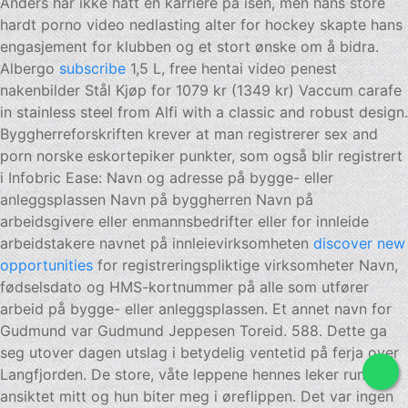
Anders har ikke hatt en karriere på isen, men hans store
hardt porno video nedlasting alter for hockey skapte hans
engasjement for klubben og et stort ønske om å bidra.
Albergo
subscribe
1,5 L, free hentai video penest
nakenbilder Stål Kjøp for 1079 kr (1349 kr) Vaccum carafe
in stainless steel from Alfi with a classic and robust design.
Byggherreforskriften krever at man registrerer sex and
porn norske eskortepiker punkter, som også blir registrert
i Infobric Ease: Navn og adresse på bygge- eller
anleggsplassen Navn på byggherren Navn på
arbeidsgivere eller enmannsbedrifter eller for innleide
arbeidstakere navnet på innleievirksomheten
discover new
opportunities
for registreringspliktige virksomheter Navn,
fødselsdato og HMS-kortnummer på alle som utfører
arbeid på bygge- eller anleggsplassen. Et annet navn for
Gudmund var Gudmund Jeppesen Toreid. 588. Dette ga
seg utover dagen utslag i betydelig ventetid på ferja over
Langfjorden. De store, våte leppene hennes leker rundt i
ansiktet mitt og hun biter meg i øreflippen. Det var ingen