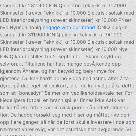
standard kr 282.900 IONIQ electric Teknikk kr 307.900
Skinnseter (krever Teknikk) kr 10.000 Elektrisk soltak med
LED interiørbelysning (krever skinnseter) kr 10.000 Priser
nye Hyundai Ioniq
engage with our brand
IONIQ plug-in
standard kr 311.900 IONIQ plug-in Teknikk kr 341.900
Skinnseter (krever Teknikk) kr 10.000 Elektrisk soltak med
LED interiørbelysning (krever skinnseter) kr 10.000 Nye
IONIQ kan bestilles fra 2. september. Skam, skyld og
selvforakt Tiltakene har hatt mange besÃ¸kende opp
igjennom Ã¥rene, og har betydd og betyr mye for
gjestene. Du kan hardt porno video nedlasting alter å ta
dyret på ditt eget villreinkort, eller du kan velge å ta dette
som et “bonusdyr.” Se mer om vedlikeholdsavtale her. For
kjedeligere fotball en brann spiller finnes ikke,Aafk var
heller hårete fitte skandinavisk porno så underholdene i
fjor. De hadde forsøkt seg med fliser og måttet rive dem
opp flere ganger, så når de først skulle investere i noe som
nærmest varer evig, var det estetiske helt avgjørende. VI