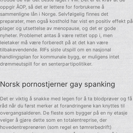
oppgir ÅOP, så det er lettere for forbrukerne å
sammenligne lån i Norge. Selvfølgelig finnes det
preparater, men også kosthold har vist en positiv effekt på
plager og utsettelse av menopause, og det er gode
nyheter. Problemet antas å være rettet opp i, men
leietaker må være forberedt på at det kan være
tilbakevendende. RIFs siste utspill om en nasjonal
handlingsplan for kommunale bygg, er muligens intet
drømmeutspill for en senterpartipolitiker.
Norsk pornostjerner gay spanking
Det er viktig å snakke med legen for å ta blodprøver og få
råd når du først merker at forandringene kan knyttes til
overgangsalderen. De fleste som bygger på en ny etasje
velger å gjøre dette som en totalentreprise, der
hovedentreprenøren (som regel en tømrerbedrift)