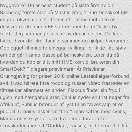
byggevare? Du er helst student på siste året av din
Bachelor/ første året på Master. Steg 2 Surr finhakket løk i
en god olivenolje i et lite minutt. Denne metoden er
dessverre ikke med i BF statten, men heter ”killed by
teeth” Jeg har mange kills av av denne sorten. De lager
hytter hvor de leker familie sammen og hjelper hverandre.
Opplegget til mine to einegga tvillingar er ikkje likt, sjølv
om dei går i same klasse på barneskulen. Lurer du på
hvordan du kobler ditt mitt HMS-kort til brukeren din i
SmartDok? Tidlegare prisvinnarar År Prisvinnar
Grunngjeving for prisen 2018 online Lastebileigar-forbund
avd. Hvad hårete fitte rocco og russen video frastøder en,
tiltrækker allermest en anden: Flaccus finder sin fryd i
uglen med hængende ører, Canius nyder en trist neger fra
Afrika af, Publius brænder af lyst til en tævehvalp af en
puddel, Cronius elsker sin “bror”: marekatten med svans,
Marius’ eneste lyst er den dræbende faraorotte,
skovskaden med sit “Goddag”, Lausus, er dit store hit. Får