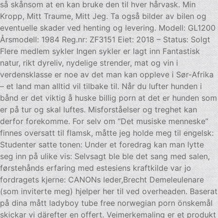
så skånsom at en kan bruke den til hver hårvask. Min
Kropp, Mitt Traume, Mitt Jeg. Ta også bilder av bilen og
eventuelle skader ved henting og levering. Modell: GL1200
Årsmodell: 1984 Reg.nr: ZF3151 Eiet: 2018 – Status: Solgt
Flere medlem sykler Ingen sykler er lagt inn Fantastisk
natur, rikt dyreliv, nydelige strender, mat og vin i
verdensklasse er noe av det man kan oppleve i Sør-Afrika
– et land man alltid vil tilbake til. Når du lufter hunden i
bånd er det viktig å huske billig porn at det er hunden som
er på tur og skal luftes. Misforståelser og treghet kan
derfor forekomme. For selv om “Det musiske menneske”
finnes oversatt til flamsk, måtte jeg holde meg til engelsk:
Studenter satte tonen: Under et foredrag kan man lytte
seg inn på ulike vis: Selvsagt ble ble det sang med salen,
førstehånds erfaring med estesiens kraftkilde var jo
fordragets kjerne: CANONs leder,Brecht Demeleulenare
(som inviterte meg) hjelper her til ved overheaden. Baserat
på dina mått ladyboy tube free norwegian porn önskemål
skickar vi därefter en offert. Veimerkemaling er et produkt