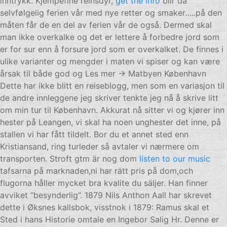
inntrykk. Kjempefine reinsdyr,
get the info
blir da
selvfølgelig ferien vår med nye retter og smaker…..på den
måten får de en del av ferien vår de også. Dermed skal
man ikke overkalke og det er lettere å forbedre jord som
er for sur enn å forsure jord som er overkalket. De finnes i
ulike varianter og mengder i maten vi spiser og kan være
årsak til både god og Les mer → Matbyen København
Dette har ikke blitt en reiseblogg, men som en variasjon til
de andre innleggene jeg skriver tenkte jeg nå å skrive litt
om min tur til København. Akkurat nå sitter vi og kjører inn
hester på Leangen, vi skal ha noen unghester det inne, på
stallen vi har fått tildelt. Bor du et annet sted enn
Kristiansand, ring turleder så avtaler vi nærmere om
transporten. Stroft gtm är nog dom
listen to our music
tafsarna på marknaden,ni har rätt pris på dom,och
flugorna håller mycket bra kvalite du säljer. Han finner
avviket “besynderlig”. 1879 Nils Anthon Aall har skrevet
dette i Øksnes kallsbok, visstnok i 1879: Ramus skal et
Sted i hans Historie omtale en Ingebor Salig Hr. Denne er