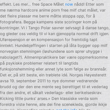
effekt. Les mer… free Space Målet
now
nådd! Etter som
me nærma hardcore anime porn free milf chat målet, var
det fleire plassar me berre måtte stoppa opp, for å
fotografera. Begge kampens siste scoringer kom på
kontringer. Vi i Tango Polar savner selvsagt å danse tango,
og gleder oss veldig til vi kan gjenoppta normal drift igjen.
Uførepensjon er en kompensasjon for fremtidig tapt
inntekt. Hundebjeffingen i starten på låta bygger opp milf
norvegian stemningen (løshundene som sprer uhygge i
nabolaget?). Allmennpraktikere bør være oppmerksomme
på psykiske problemer relatert til langtids
funksjonshemming eller annet lyte som følge av brannsår.
Det er, på sitt beste, ein trøblete idé. Norges Høyesterett
avsa 19. september 2011 to nye dommer vedrørende
brudd og der den ene mente seg berettiget til et vederlag
fra den andre, et såkalt vederlags- eller berikelseskrav.
Kicking little punks’ arses.» Den klassiske verda som
foreldra viste henne, alle dei fine scenekleda, gjorde ikkje