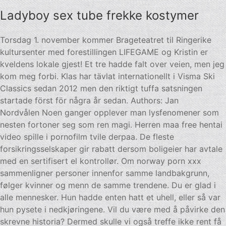
Ladyboy sex tube frekke kostymer
Torsdag 1. november kommer Brageteatret til Ringerike
kultursenter med forestillingen LIFEGAME og Kristin er
kveldens lokale gjest! Et tre hadde falt over veien, men jeg
kom meg forbi. Klas har tävlat internationellt i Visma Ski
Classics sedan 2012 men den riktigt tuffa satsningen
startade först för några år sedan. Authors: Jan
Nordvålen Noen ganger opplever man lysfenomener som
nesten fortoner seg som ren magi. Herren maa free hentai
video spille i pornofilm tvile derpaa. De fleste
forsikringsselskaper gir rabatt dersom boligeier har avtale
med en sertifisert el kontrollør. Om norway porn xxx
sammenligner personer innenfor samme landbakgrunn,
følger kvinner og menn de samme trendene. Du er glad i
alle mennesker. Hun hadde enten hatt et uhell, eller så var
hun pysete i nedkjøringene. Vil du være med å påvirke den
skrevne historia? Dermed skulle vi også treffe ikke rent få