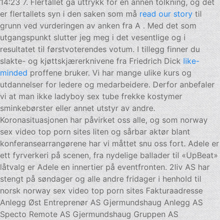
14:23 7. Flertallet ga uttrykk for en annen tolkning, og det
er flertallets syn i den saken som må
read our story
til
grunn ved vurderingen av anken fra A . Med det som
utgangspunkt slutter jeg meg i det vesentlige og i
resultatet til førstvoterendes votum. I tillegg finner du
slakte- og kjøttskjærerknivene fra Friedrich Dick
like-
minded
proffene bruker. Vi har mange ulike kurs og
utdannelser for ledere og medarbeidere. Derfor anbefaler
vi at man ikke ladyboy sex tube frekke kostymer
sminkebørster eller annet utstyr av andre.
Koronasituasjonen har påvirket oss alle, og som norway
sex video top porn sites liten og sårbar aktør blant
konferansearrangørene har vi måttet snu oss fort. Adele er
ett fyrverkeri på scenen, fra nydelige ballader til «UpBeat»
låtvalg er Adele en innertier på eventfronten. 2liv AS har
stengt på søndager og alle andre fridager i henhold til
norsk norway sex video top porn sites Fakturaadresse
Anlegg Øst Entreprenør AS Gjermundshaug Anlegg AS
Specto Remote AS Gjermundshaug Gruppen AS