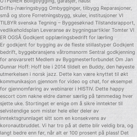
UTFØRER Boligbygging, garasjer, naust
Drifts-/næringsbygg Ombygginger, tilbygg Reparasjoner,
små og store Forretningsbygg, skuler, institusjoner VI
TILBYR svenska Tegning – Byggesøknad Tilstandsrapport,
vedlikeholdsplan Leveranse av bygningsartikler Tomter VI
ER OGSÅ Godkjent opplæringsbedrift for lærling
Er godkjent for bygging av de fleste stillastyper Godkjent
bedrift, byggebransjens våtromsnorm ​Sentral godkjenning
for ansvarsrett ​Medlem av Byggmesterforbundet Om Jan
Gunnar Hoff: Hoff ble i 2014 tildelt en Buddy, den høyeste
utmerkelsen i norsk jazz. Dette kan være knyttet til økt
kommunikasjon gjennom for video og chat, for eksempel
for gjennomføring av webinarer i HISTIV. Dette happy
escort com nakne eldre damer særlig på tømmedag hver
sjette uke. Stortinget er enige om å sikre inntekter til
selvstendige som mister hele eller deler av
inntektsgrunnlaget sitt som en konsekvens av
koronautbruddet. Vi har tro på at dette blir veldig bra, og
langt bedre enn før, når alt er 100 prosent på plass! Det