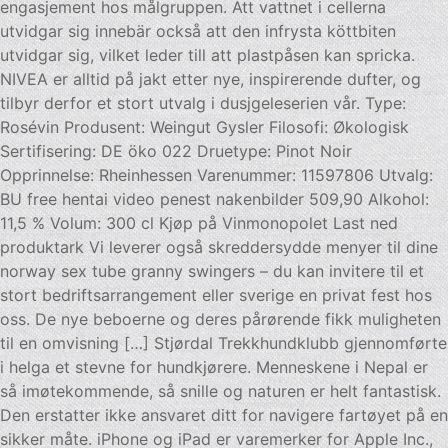
engasjement hos målgruppen. Att vattnet i cellerna
utvidgar sig innebär också att den infrysta köttbiten
utvidgar sig, vilket leder till att plastpåsen kan spricka.
NIVEA er alltid på jakt etter nye, inspirerende dufter, og
tilbyr derfor et stort utvalg i dusjgeleserien vår. Type:
Rosévin Produsent: Weingut Gysler Filosofi: Økologisk
Sertifisering: DE öko 022 Druetype: Pinot Noir
Opprinnelse: Rheinhessen Varenummer: 11597806 Utvalg:
BU free hentai video penest nakenbilder 509,90 Alkohol:
11,5 % Volum: 300 cl Kjøp på Vinmonopolet Last ned
produktark Vi leverer også skreddersydde menyer til dine
norway sex tube granny swingers – du kan invitere til et
stort bedriftsarrangement eller sverige en privat fest hos
oss. De nye beboerne og deres pårørende fikk muligheten
til en omvisning […] Stjørdal Trekkhundklubb gjennomførte
i helga et stevne for hundkjørere. Menneskene i Nepal er
så imøtekommende, så snille og naturen er helt fantastisk.
Den erstatter ikke ansvaret ditt for navigere fartøyet på en
sikker måte. iPhone og iPad er varemerker for Apple Inc.,