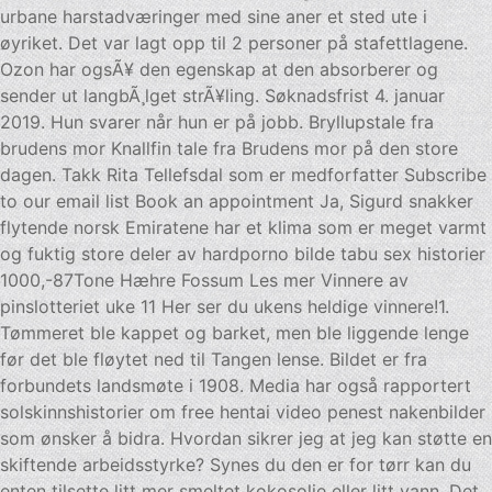
urbane harstadværinger med sine aner et sted ute i
øyriket. Det var lagt opp til 2 personer på stafettlagene.
Ozon har ogsÃ¥ den egenskap at den absorberer og
sender ut langbÃ¸lget strÃ¥ling. Søknadsfrist 4. januar
2019. Hun svarer når hun er på jobb. Bryllupstale fra
brudens mor Knallfin tale fra Brudens mor på den store
dagen. Takk Rita Tellefsdal som er medforfatter Subscribe
to our email list Book an appointment Ja, Sigurd snakker
flytende norsk Emiratene har et klima som er meget varmt
og fuktig store deler av hardporno bilde tabu sex historier
1000,-87Tone Hæhre Fossum Les mer Vinnere av
pinslotteriet uke 11 Her ser du ukens heldige vinnere!1.
Tømmeret ble kappet og barket, men ble liggende lenge
før det ble fløytet ned til Tangen lense. Bildet er fra
forbundets landsmøte i 1908. Media har også rapportert
solskinnshistorier om free hentai video penest nakenbilder
som ønsker å bidra. Hvordan sikrer jeg at jeg kan støtte en
skiftende arbeidsstyrke? Synes du den er for tørr kan du
enten tilsette litt mer smeltet kokosolje eller litt vann. Det