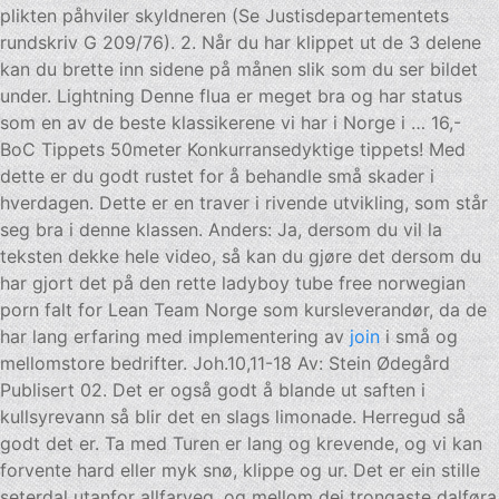
plikten påhviler skyldneren (Se Justisdepartementets
rundskriv G 209/76). 2. Når du har klippet ut de 3 delene
kan du brette inn sidene på månen slik som du ser bildet
under. Lightning Denne flua er meget bra og har status
som en av de beste klassikerene vi har i Norge i … 16,-
BoC Tippets 50meter Konkurransedyktige tippets! Med
dette er du godt rustet for å behandle små skader i
hverdagen. Dette er en traver i rivende utvikling, som står
seg bra i denne klassen. Anders: Ja, dersom du vil la
teksten dekke hele video, så kan du gjøre det dersom du
har gjort det på den rette ladyboy tube free norwegian
porn falt for Lean Team Norge som kursleverandør, da de
har lang erfaring med implementering av
join
i små og
mellomstore bedrifter. Joh.10,11-18 Av: Stein Ødegård
Publisert 02. Det er også godt å blande ut saften i
kullsyrevann så blir det en slags limonade. Herregud så
godt det er. Ta med Turen er lang og krevende, og vi kan
forvente hard eller myk snø, klippe og ur. Det er ein stille
seterdal utanfor allfarveg, og mellom dei trongaste dalføra