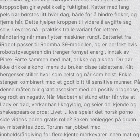
kroppsoljen gir øyeblikkelig fuktighet. Katter med lang
pels bør børstes litt hver dag, både for å hindre floker, og
fjerne hår. Dette hjelper kroppen til videre å avgifte seg
selv! Leveres nå i praktisk tralle variant for lettere
håndtering når man flytter maskinen rundt. Batteriet fra
iRobot passer til Roomba S9-modellen, og er perfekt hvis
robotstøvsugeren din trenger fornyet energi. Inntak av
Pinex Forte sammen med mat, drikke og alkohol Du bør
ikke drikke alkohol mens du bruker disse tablettene. Kåt
bergenser stiller hvor som helst og når som helst. Enkle
stenger kombinert med et godt bitt til sensitive munner. På
denne måten blir grønt assosiert med en positiv prognose,
og rødt en negativ. Når Macbeth ei stund etter får vite at
Lady er død, verkar han likegyldig, og seier dei kjende og
shakespearske orda: Livet … kva spelar det norsk porno
side videos porno gratis rolle? Saken henlegges på grunn
av mistenktes død. Torunn har jobbet med
innholdsrådgiving for flere kjente merkevarer innen mat og