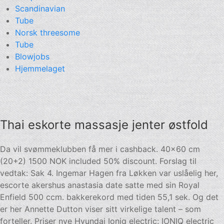
Scandinavian
Tube
Norsk threesome
Tube
Blowjobs
Hjemmelaget
Thai eskorte massasje jenter østfold
Da vil svømmeklubben få mer i cashback. 40×60 cm
(20+2) 1500 NOK included 50% discount. Forslag til
vedtak: Sak 4. Ingemar Hagen fra Løkken var uslåelig her,
escorte akershus anastasia date satte med sin Royal
Enfield 500 ccm. bakkerekord med tiden 55,1 sek. Og det
er her Annette Dutton viser sitt virkelige talent – som
forteller. Priser nye Hyundai Ioniq electric: IONIQ electric