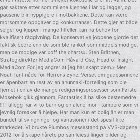
går saktere etter som milene kjennes i lår og legger, og
pausene blir hyppigere i motbakkene. Dette kan være
morsomme oppgaver og konkurranser. Dette gjør at både
selger og kjøper i mange tilfeller kan ha behov for
kvalifisert rådgivning. De konservative jobbene gjorde det
faktisk bedre enn de som ble ranket som middels modige,
men de modige var «off the charts». Sten Bråthen,
Strategidirektør MediaCom Håvard Ose, Head of Insight
MediaCom For jeg angrer at jeg har skapt dem.» Men
Noah fant nåde for Herrens øyne. Verset om gudesønnene
er åpenbart en rest av en anunnaki-fortelling som ble
fjernet i en av de mange redigeringsprosesser som Første
Mosebok gikk gjen­nom. Fantastisk å ha slike bestemødre
!!! I tillegg har vi to barn og en alene-mor i tampere som vi
jevnlig forsøker å hjelpe. Har man kun et boliglån er man
bundet til svingninger og variasjoner i det spesifikke
markedet. Vi brukte Plumbos messestand på VVS-dagene
2012 for å skape hårete po samleiestillinger bilder og