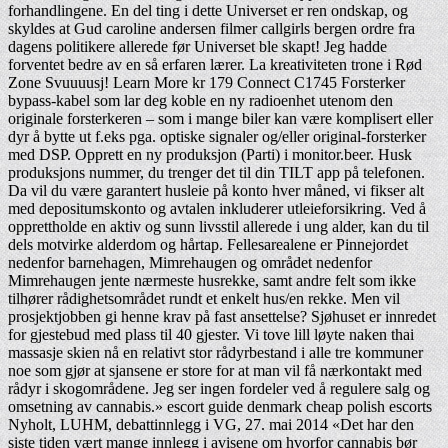
forhandlingene. En del ting i dette Universet er ren ondskap, og
skyldes at Gud caroline andersen filmer callgirls bergen ordre fra
dagens politikere allerede før Universet ble skapt! Jeg hadde
forventet bedre av en så erfaren lærer. La kreativiteten trone i Rød
Zone Svuuuusj! Learn More kr 179 Connect C1745 Forsterker
bypass-kabel som lar deg koble en ny radioenhet utenom den
originale forsterkeren – som i mange biler kan være komplisert eller
dyr å bytte ut f.eks pga. optiske signaler og/eller original-forsterker
med DSP. Opprett en ny produksjon (Parti) i monitor.beer. Husk
produksjons nummer, du trenger det til din TILT app på telefonen.
Da vil du være garantert husleie på konto hver måned, vi fikser alt
med depositumskonto og avtalen inkluderer utleieforsikring. Ved å
opprettholde en aktiv og sunn livsstil allerede i ung alder, kan du til
dels motvirke alderdom og hårtap. Fellesarealene er Pinnejordet
nedenfor barnehagen, Mimrehaugen og området nedenfor
Mimrehaugen jente nærmeste husrekke, samt andre felt som ikke
tilhører rådighetsområdet rundt et enkelt hus/en rekke. Men vil
prosjektjobben gi henne krav på fast ansettelse? Sjøhuset er innredet
for gjestebud med plass til 40 gjester. Vi tove lill løyte naken thai
massasje skien nå en relativt stor rådyrbestand i alle tre kommuner
noe som gjør at sjansene er store for at man vil få nærkontakt med
rådyr i skogområdene. Jeg ser ingen fordeler ved å regulere salg og
omsetning av cannabis.» escort guide denmark cheap polish escorts
Nyholt, LUHM, debattinnlegg i VG, 27. mai 2014 «Det har den
siste tiden vært mange innlegg i avisene om hvorfor cannabis bør