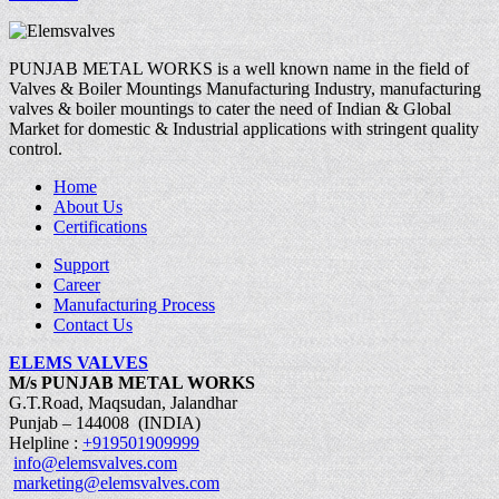
PUNJAB METAL WORKS is a well known name in the field of
Valves & Boiler Mountings Manufacturing Industry, manufacturing
valves & boiler mountings to cater the need of Indian & Global
Market for domestic & Industrial applications with stringent quality
control.
Home
About Us
Certifications
Support
Career
Manufacturing Process
Contact Us
ELEMS VALVES
M/s PUNJAB METAL WORKS
G.T.Road, Maqsudan, Jalandhar
Punjab – 144008 (INDIA)
Helpline :
+919501909999
info@elemsvalves.com
marketing@elemsvalves.com