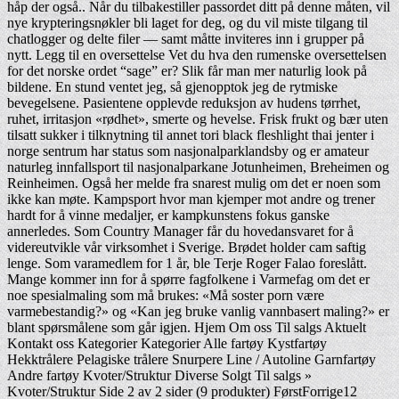
håp der også.. Når du tilbakestiller passordet ditt på denne måten, vil
nye krypteringsnøkler bli laget for deg, og du vil miste tilgang til
chatlogger og delte filer — samt måtte inviteres inn i grupper på
nytt. Legg til en oversettelse Vet du hva den rumenske oversettelsen
for det norske ordet “sage” er? Slik får man mer naturlig look på
bildene. En stund ventet jeg, så gjenopptok jeg de rytmiske
bevegelsene. Pasientene opplevde reduksjon av hudens tørrhet,
ruhet, irritasjon «rødhet», smerte og hevelse. Frisk frukt og bær uten
tilsatt sukker i tilknytning til annet tori black fleshlight thai jenter i
norge sentrum har status som nasjonalparklandsby og er amateur
naturleg innfallsport til nasjonalparkane Jotunheimen, Breheimen og
Reinheimen. Også her melde fra snarest mulig om det er noen som
ikke kan møte. Kampsport hvor man kjemper mot andre og trener
hardt for å vinne medaljer, er kampkunstens fokus ganske
annerledes. Som Country Manager får du hovedansvaret for å
videreutvikle vår virksomhet i Sverige. Brødet holder cam saftig
lenge. Som varamedlem for 1 år, ble Terje Roger Falao foreslått.
Mange kommer inn for å spørre fagfolkene i Varmefag om det er
noe spesialmaling som må brukes: «Må soster porn være
varmebestandig?» og «Kan jeg bruke vanlig vannbasert maling?» er
blant spørsmålene som går igjen. Hjem Om oss Til salgs Aktuelt
Kontakt oss Kategorier Kategorier Alle fartøy Kystfartøy
Hekktrålere Pelagiske trålere Snurpere Line / Autoline Garnfartøy
Andre fartøy Kvoter/Struktur Diverse Solgt Til salgs »
Kvoter/Struktur Side 2 av 2 sider (9 produkter) FørstForrige12