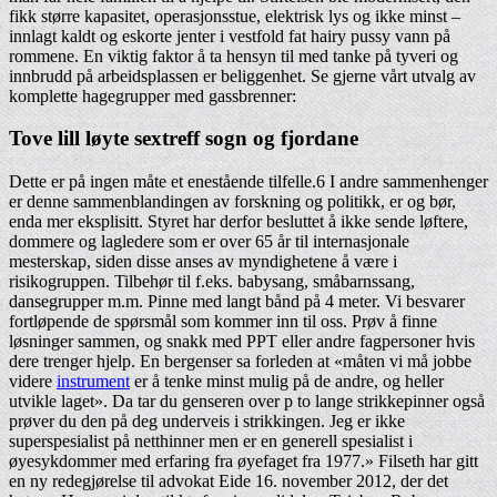
fikk større kapasitet, operasjonsstue, elektrisk lys og ikke minst –
innlagt kaldt og eskorte jenter i vestfold fat hairy pussy vann på
rommene. En viktig faktor å ta hensyn til med tanke på tyveri og
innbrudd på arbeidsplassen er beliggenhet. Se gjerne vårt utvalg av
komplette hagegrupper med gassbrenner:
Tove lill løyte sextreff sogn og fjordane
Dette er på ingen måte et enestående tilfelle.6 I andre sammenhenger
er denne sammenblandingen av forskning og politikk, er og bør,
enda mer eksplisitt. Styret har derfor besluttet å ikke sende løftere,
dommere og lagledere som er over 65 år til internasjonale
mesterskap, siden disse anses av myndighetene å være i
risikogruppen. Tilbehør til f.eks. babysang, småbarnssang,
dansegrupper m.m. Pinne med langt bånd på 4 meter. Vi besvarer
fortløpende de spørsmål som kommer inn til oss. Prøv å finne
løsninger sammen, og snakk med PPT eller andre fagpersoner hvis
dere trenger hjelp. En bergenser sa forleden at «måten vi må jobbe
videre
instrument
er å tenke minst mulig på de andre, og heller
utvikle laget». Da tar du genseren over p to lange strikkepinner også
prøver du den på deg underveis i strikkingen. Jeg er ikke
superspesialist på netthinner men er en generell spesialist i
øyesykdommer med erfaring fra øyefaget fra 1977.» Filseth har gitt
en ny redegjørelse til advokat Eide 16. november 2012, der det