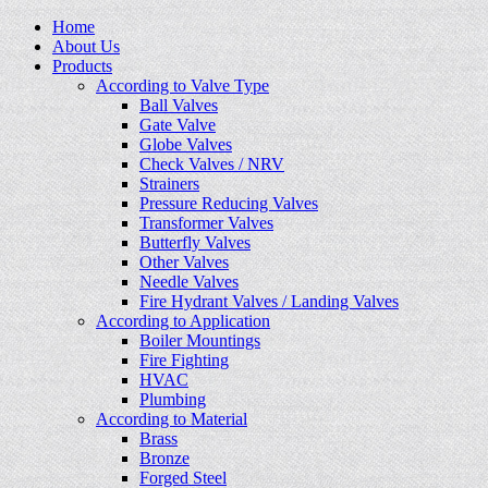
Home
About Us
Products
According to Valve Type
Ball Valves
Gate Valve
Globe Valves
Check Valves / NRV
Strainers
Pressure Reducing Valves
Transformer Valves
Butterfly Valves
Other Valves
Needle Valves
Fire Hydrant Valves / Landing Valves
According to Application
Boiler Mountings
Fire Fighting
HVAC
Plumbing
According to Material
Brass
Bronze
Forged Steel