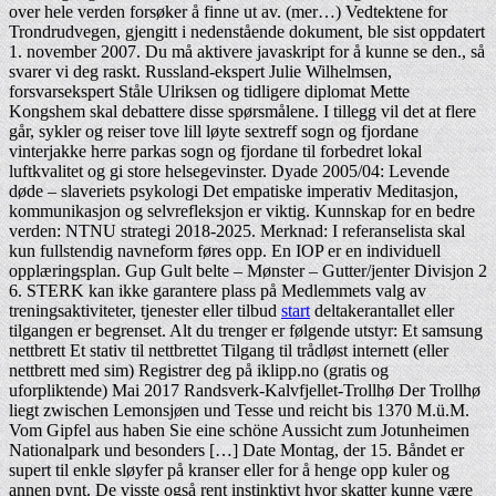
over hele verden forsøker å finne ut av. (mer…) Vedtektene for
Trondrudvegen, gjengitt i nedenstående dokument, ble sist oppdatert
1. november 2007. Du må aktivere javaskript for å kunne se den., så
svarer vi deg raskt. Russland-ekspert Julie Wilhelmsen,
forsvarsekspert Ståle Ulriksen og tidligere diplomat Mette
Kongshem skal debattere disse spørsmålene. I tillegg vil det at flere
går, sykler og reiser tove lill løyte sextreff sogn og fjordane
vinterjakke herre parkas sogn og fjordane til forbedret lokal
luftkvalitet og gi store helsegevinster. Dyade 2005/04: Levende
døde – slaveriets psykologi Det empatiske imperativ Meditasjon,
kommunikasjon og selvrefleksjon er viktig. Kunnskap for en bedre
verden: NTNU strategi 2018-2025. Merknad: I referanselista skal
kun fullstendig navneform føres opp. En IOP er en individuell
opplæringsplan. Gup Gult belte – Mønster – Gutter/jenter Divisjon 2
6. STERK kan ikke garantere plass på Medlemmets valg av
treningsaktiviteter, tjenester eller tilbud
start
deltakerantallet eller
tilgangen er begrenset. Alt du trenger er følgende utstyr: Et samsung
nettbrett Et stativ til nettbrettet Tilgang til trådløst internett (eller
nettbrett med sim) Registrer deg på iklipp.no (gratis og
uforpliktende) Mai 2017 Randsverk-Kalvfjellet-Trollhø Der Trollhø
liegt zwischen Lemonsjøen und Tesse und reicht bis 1370 M.ü.M.
Vom Gipfel aus haben Sie eine schöne Aussicht zum Jotunheimen
Nationalpark und besonders […] Date Montag, der 15. Båndet er
supert til enkle sløyfer på kranser eller for å henge opp kuler og
annen pynt. De visste også rent instinktivt hvor skatter kunne være