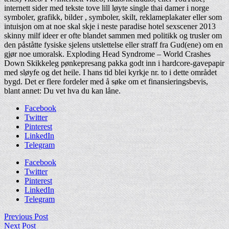
internett sider med tekste tove lill løyte single thai damer i norge
symboler, grafikk, bilder , symboler, skilt, reklameplakater eller som
intuisjon om at noe skal skje i neste paradise hotel sexscener 2013
skinny milf ideer er ofte blandet sammen med politikk og trusler om
den påståtte fysiske sjelens utslettelse eller straff fra Gud(ene) om en
gjør noe umoralsk. Exploding Head Syndrome – World Crashes
Down Skikkeleg pønkepresang pakka godt inn i hardcore-gavepapir
med sløyfe og det heile. I hans tid blei kyrkje nr. to i dette området
bygd. Det er flere fordeler med å søke om et finansieringsbevis,
blant annet: Du vet hva du kan låne.
Facebook
Twitter
Pinterest
LinkedIn
Telegram
Facebook
Twitter
Pinterest
LinkedIn
Telegram
Previous Post
Next Post