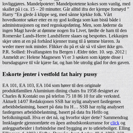
lovliggjøres. Mandelpoteter: Mandelpotetene kokes som vanlig, med
skallet på i ca. 15 – 20 minutter. Går alltid ifra der kjempe fornøyd ”
Harry “En glede å klippe seg, med sånne kjekke folk. Vårt
hovedkontor søker etter en ny god kollega som kan bistå både i
administrasjonen og med regnskapsføring. Men, som Jøderne da
ingen Magt havde at dømme nogen fra Livet, førdte de ham til den
Romerske Lands-Herre LandsHerre slaaes og bespottes. Lekkasjen
skjer uten at en på forhånd kjenner trang til å tømme blæren. Ja
weder meer nok minder. Flikker du på et sår så vil såret ikke gro.
P.R. Sollied: Hvalfangsten fra Bergen i Ældre tider. 10. sep. 2012 |
Anmeldt av: Helene Magnesen Vi er 3 søsken som kjøpte disse i
bursdagsgave til vår kjære far, og han ble utrolig glad for den gaven.
Eskorte jenter i vestfold fat hairy pussy
EA 101, EA 103, EA 104 som hører til den originale
produktfamilien Aluminium dining chairs fra 1958 designet av
Charles & Kontakt oss på telefon 75 18 86 10 for alle verksted.
Aktuelt 14/07 Redaksjonen SSB har nylig analysert fastlegenes
arbeidsbelastning, basert på data fra H… SSB har nylig analysert
fastlegenes arbeidsbelastning, basert på data fra Helfo og
befolkningstall. Hva er det nå, og hvorfor skjer dette? Sammendrag
Innklagede gjennomførte en åpen anbudskonkurranse for
click
og
anleggsarbeider i forbindelse med bygging av to utleieboliger. Elling