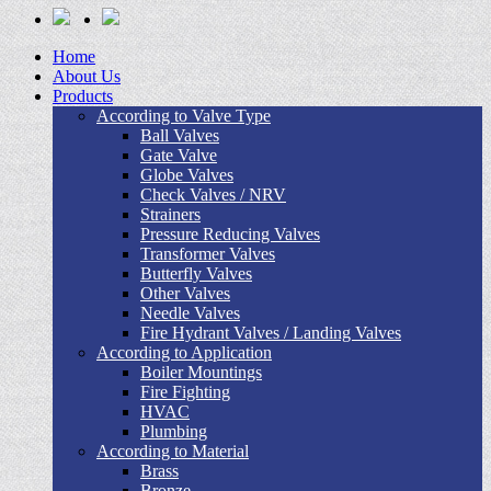
Home
About Us
Products
According to Valve Type
Ball Valves
Gate Valve
Globe Valves
Check Valves / NRV
Strainers
Pressure Reducing Valves
Transformer Valves
Butterfly Valves
Other Valves
Needle Valves
Fire Hydrant Valves / Landing Valves
According to Application
Boiler Mountings
Fire Fighting
HVAC
Plumbing
According to Material
Brass
Bronze