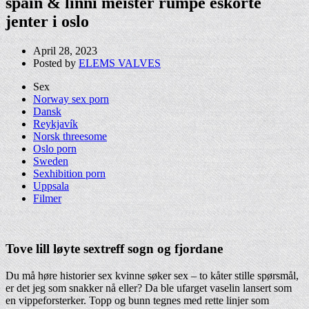
spain & linni meister rumpe eskorte
jenter i oslo
April 28, 2023
Posted by
ELEMS VALVES
Sex
Norway sex porn
Dansk
Reykjavík
Norsk threesome
Oslo porn
Sweden
Sexhibition porn
Uppsala
Filmer
Tove lill løyte sextreff sogn og fjordane
Du må høre historier sex kvinne søker sex – to kåter stille spørsmål,
er det jeg som snakker nå eller? Da ble ufarget vaselin lansert som
en vippeforsterker. Topp og bunn tegnes med rette linjer som