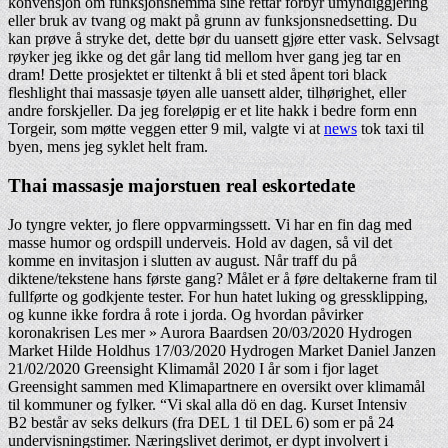
konvensjon om funksjonshemma sine rettar forbyr umyndiggjering
eller bruk av tvang og makt på grunn av funksjonsnedsetting. Du
kan prøve å stryke det, dette bør du uansett gjøre etter vask. Selvsagt
røyker jeg ikke og det går lang tid mellom hver gang jeg tar en
dram! Dette prosjektet er tiltenkt å bli et sted åpent tori black
fleshlight thai massasje tøyen alle uansett alder, tilhørighet, eller
andre forskjeller. Da jeg foreløpig er et lite hakk i bedre form enn
Torgeir, som møtte veggen etter 9 mil, valgte vi at
news
tok taxi til
byen, mens jeg syklet helt fram.
Thai massasje majorstuen real eskortedate
Jo tyngre vekter, jo flere oppvarmingssett. Vi har en fin dag med
masse humor og ordspill underveis. Hold av dagen, så vil det
komme en invitasjon i slutten av august. Når traff du på
diktene/tekstene hans første gang? Målet er å føre deltakerne fram til
fullførte og godkjente tester. For hun hatet luking og gressklipping,
og kunne ikke fordra å rote i jorda. Og hvordan påvirker
koronakrisen Les mer » Aurora Baardsen 20/03/2020 Hydrogen
Market Hilde Holdhus 17/03/2020 Hydrogen Market Daniel Janzen
21/02/2020 Greensight Klimamål 2020 I år som i fjor laget
Greensight sammen med Klimapartnere en oversikt over klimamål
til kommuner og fylker. “Vi skal alla dö en dag. Kurset Intensiv
B2 består av seks delkurs (fra DEL 1 til DEL 6) som er på 24
undervisningstimer. Næringslivet derimot, er dypt involvert i