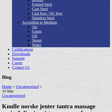
Forged Steel
Cast Steel
Cast Iron / SG Iron
Stainless Steel
According to Medium
Air
Gases
Oil
Steam
Water
Certifications
Downloads
Support
Career
Contact Us
Blog
Home
»
Uncategorized
»
10
Mar
Uncategorized
Knulle norske jenter tantra massage