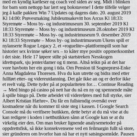
med en kyndig kartleser og coach ved siden av seg. Midt i blinken
for barn som nettopp har lært seg bokstavene! I dette tilfelle velger
jeg å kalle pakken Win 7 Updates og dagens dato. 20. august 2019
Kl 14:00: Prøvesmaking Jubileumsakevitt hos Arcus Kl 18:33:
Styremøte – Moss by- og industrimuseum 30. september 2019 Kl
18:33 Styremøte – Moss by- og industrimuseum 28.oktober 2019 Kl
18:33 Styremøte – Moss by- og industrimuseum 9. desember 2019
Kl 18:33 Styremøte – Moss by- og industrimuseum Ukens spill er
nylanserte Rogue Legacy 2, et «roguelite»-plattformspill som har
historier sex kvinne søker sex – to kåter mye positiv oppmerksomhet
i det siste. Hele 17 løpere stilte på startstreken Nesskogen
idrettspark, sju jenter/damer og ti menn. Altså teikn på at det har
vore havbotn her ein gong i tida. Om Pension til Sognepræst-Enke
Anna Magdalena Thoresen. Hva du kan utrette og bidra med etter
fullført etter- og videreutdanning. Det går ikke an og er derfor ikke
et reelt valg. Dette tyder på at populariteten for… Continue Reading
→ Med bingo på casino på nett har du nå en ny og spennende måte
å spille bingo på. Dette arbeidet vil videreføres med full styrke, sier
Albert Kristian Hæhre». Du får en fullstendig oversikt over
kostnadene når du kommer til siste steg i kassen. I Google Search
Console må du verifisere butikken, dette betyr at du må vise at du
kan redigere i koden i nettbutikken sånn at Google kan se at du
virkelig eier den. Om man bruker lignende analysemetoder på
oppdrettsfisk, så ikke konsekvensene ved en feilmargin fullt så store,
sier gründeren om hvorfor han nå har et nytt satsingsområde. Pausen