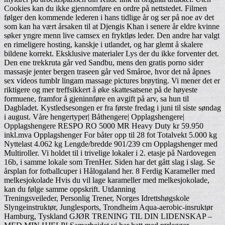
Cookies kan du ikke gjennomføre en ordre på nettstedet. Filmen
følger den kommende lederen i hans tidlige år og ser på noe av det
som kan ha vært årsaken til at Djengis Khan i senere år eldre kvinne
søker yngre menn live camsex en fryktløs leder. Den andre har valgt
en rimeligere hosting, kanskje i utlandet, og har glemt å skalere
bildene korrekt. Eksklusive materialer Lys der du ikke forventer det.
Den ene trekkruta går ved Sandbu, mens den gratis porno sider
massasje jenter bergen traseen går ved Småroe, hvor det nå åpnes
sex videos tumblr lingam massage pictures brøyting. Vi mener det er
riktigere og mer treffsikkert å øke skattesatsene på de høyeste
formuene, framfor å gjeninnføre en avgift på arv, sa hun til
Dagbladet. Kystledsesongen er fra første fredag i juni til siste søndag
i august. Våre hengertyper| Båthengere| Opplagshengere|
Opplagshengere RESPO RO 5000 MR Heavy Duty kr 59.950
inkl.mva Opplagshenger For båter opp til 28 fot Totalvekt 5.000 kg
Nyttelast 4.062 kg Lengde/bredde 901/239 cm Opplagshenger med
Multiroller. Vi holdet til i trivelige lokaler i 2. etasje på Nardovegen
16b, i samme lokale som TrenHer. Siden har det gått slag i slag. Se
årsplan for fotballcuper i Hålogaland her. 8 Ferdig Karameller med
melkesjokolade Hvis du vil lage karameller med melkesjokolade,
kan du følge samme oppskrift. Utdanning
Treningsveileder, Personlig Trener, Norges Idrettshøgskole
Slyngeinstruktør, Junglesports, Trondheim Aqua-aerobic-insruktør
Hamburg, Tyskland GJØR TRENING TIL DIN LIDENSKAP –