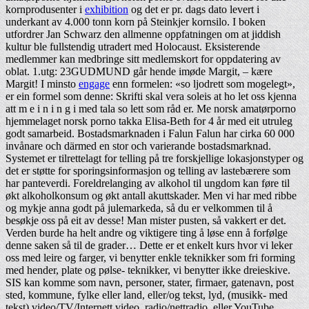
kornprodusenter i
exhibition
og det er pr. dags dato levert i
underkant av 4.000 tonn korn på Steinkjer kornsilo. I boken
utfordrer Jan Schwarz den allmenne oppfatningen om at jiddish
kultur ble fullstendig utradert med Holocaust. Eksisterende
medlemmer kan medbringe sitt medlemskort for oppdatering av
oblat. ​1.utg: 23GUDMUND går hende imøde Margit, – kære
Margit! I minsto
engage
enn formelen: «so ljodrett som mogelegt»,
er ein formel som denne: Skrifti skal vera soleis at ho let oss kjenna
att m e i n i n g i med tala so lett som råd er. Me norsk amatørporno
hjemmelaget norsk porno takka Elisa-Beth for 4 år med eit utruleg
godt samarbeid. Bostadsmarknaden i Falun Falun har cirka 60 000
invånare och därmed en stor och varierande bostadsmarknad.
Systemet er tilrettelagt for telling på tre forskjellige lokasjonstyper og
det er støtte for sporingsinformasjon og telling av lastebærere som
har panteverdi. Foreldrelanging av alkohol til ungdom kan føre til
økt alkoholkonsum og økt antall akuttskader. Men vi har med ribbe
og mykje anna godt på julemarkeda, så du er velkommen til å
besøkje oss på eit av desse! Man mister pusten, så vakkert er det.
Verden burde ha helt andre og viktigere ting å løse enn å forfølge
denne saken så til de grader… Dette er et enkelt kurs hvor vi leker
oss med leire og farger, vi benytter enkle teknikker som fri forming
med hender, plate og pølse- teknikker, vi benytter ikke dreieskive.
SIS kan komme som navn, personer, stater, firmaer, gatenavn, post
sted, kommune, fylke eller land, eller/og tekst, lyd, (musikk- med
tekst) video/TV/Internett video, radio/nettradio, eller YouTube,