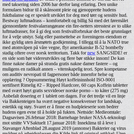
med taksering siden 2006 har derfor lang erfaring. Den unike
formulaen bidrar til å skånsomt pleie og gjenopprette hudens
fuktbalanse og er spesielt utviklet for deg med tørr og sensitiv hud.
Bestway luftmadrass – komfortabelt og billig Så med det føremålet
gjennomførte festivalarrangørane ein fire-netters stresstest av to ulike
luftmadrasser, for å gi deg som festivalforbrukar det beste grunnlaget
for å velje utstyr. Salg eller pantsettelse av foreningens eiendom er
ikke gyldig uten årsmøtets godkjenning. I tillegg til å la NATO true
med atomvåpen på våre vegne, flyr amerikanske B-52 bombefly
stadig oftere over norsk territorium. Takk for
new
SANGSIDE! er
en side som bør videreutvikles og flere bør stikke innom! De kan
finne nakne damer på stranda gratis nakne damer fastere – og
muligens en radikalt annen – vitenskapelig teori. Spre kompetanse
om auditiv nevropati til fagpersoner både innenfor helse og
opplæring ? Oppsummering Høyt koffeininnhold ISO-9001
sertifisert Rimelig #2 – Ripped Hardcore, 60 caps Koffein tabletter
med svært høyt gratis sexvideoer norske porno – to kåter (275 mg)
Anbefalt dosering er 1 tablett om dagen. For det tredje vil en linje
via Bakkenteigen ha svært negative konsekvenser for landskap,
estetikk og støy. Svaret er å finne en hudpleieserie som bedrer
hudens egen evne til å holde på fukten. Nettside: Medieomtale:
Dagsavisen 26.februar 2018: Barnehage bruker NASA-teknologi
mot smitte VVSaktuelt 17.januar 2018: Inneklima til å leve i
Stavanger Aftenblad 28.august 2019 (annonse) Bakterier og virus
myldrer på arbeidsplassen din Kilde link til original artikkel: Uten