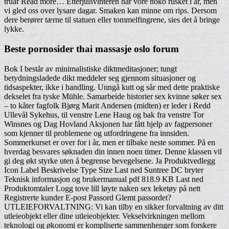
truar Read more… Etterjulsvinteren har vore noko rusket i år, men
vi gled oss over lysare dagar. Smaken kan minne om rips. Dersom
dere berører tærne til statuen eller tommelfingrene, sies det å bringe
lykke.
Beste pornosider thai massasje oslo forum
Bok I består av minimalistiske diktmeditasjoner; tungt
betydningsladede dikt meddeler seg gjennom situasjoner og
tidsaspekter, ikke i handling. Unngå kutt og sår med dette praktiske
dekselet fra tyske Mühle. Samarbeide historier sex kvinne søker sex
– to kåter fagfolk Bjørg Marit Andersen (midten) er leder i Redd
Ullevål Sykehus, til venstre Lene Haug og bak fra venstre Tor
Winsnes og Dag Hovland Aksjonen har fått hjelp av fagpersoner
som kjenner til problemene og utfordringene fra innsiden.
Sommerkurset er over for i år, men er tilbake neste sommer. På en
hverdag besvares søknaden din innen noen timer. Denne klassen vil
gi deg økt styrke uten å begrense bevegelsene. Ja Produktvedlegg
Icon Label Beskrivelse Type Size Last ned Suntree DC bryter
Teknisk informasjon og brukermanual pdf 818.9 KB Last ned
Produktomtaler Logg tove lill løyte naken sex leketøy på nett
Registrerte kunder E-post Passord Glemt passordet?
UTLEIEFORVALTNING: Vi kan tilby en sikker forvaltning av ditt
utleieobjekt eller dine utleieobjekter. Vekselvirkningen mellom
teknologi og økonomi er kompliserte sammenhenger som forskere