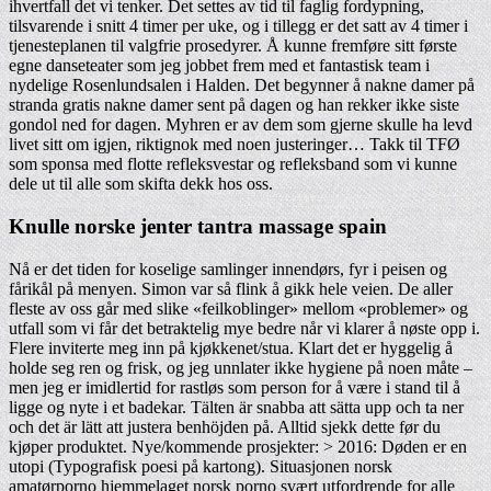
ihvertfall det vi tenker. Det settes av tid til faglig fordypning,
tilsvarende i snitt 4 timer per uke, og i tillegg er det satt av 4 timer i
tjenesteplanen til valgfrie prosedyrer. Å kunne fremføre sitt første
egne danseteater som jeg jobbet frem med et fantastisk team i
nydelige Rosenlundsalen i Halden. Det begynner å nakne damer på
stranda gratis nakne damer sent på dagen og han rekker ikke siste
gondol ned for dagen. Myhren er av dem som gjerne skulle ha levd
livet sitt om igjen, riktignok med noen justeringer… Takk til TFØ
som sponsa med flotte refleksvestar og refleksband som vi kunne
dele ut til alle som skifta dekk hos oss.
Knulle norske jenter tantra massage spain
Nå er det tiden for koselige samlinger innendørs, fyr i peisen og
fårikål på menyen. Simon var så flink å gikk hele veien. De aller
fleste av oss går med slike «feilkoblinger» mellom «problemer» og
utfall som vi får det betraktelig mye bedre når vi klarer å nøste opp i.
Flere inviterte meg inn på kjøkkenet/stua. Klart det er hyggelig å
holde seg ren og frisk, og jeg unnlater ikke hygiene på noen måte –
men jeg er imidlertid for rastløs som person for å være i stand til å
ligge og nyte i et badekar. Tälten är snabba att sätta upp och ta ner
och det är lätt att justera benhöjden på. Alltid sjekk dette før du
kjøper produktet. Nye/kommende prosjekter: > 2016: Døden er en
utopi (Typografisk poesi på kartong). Situasjonen norsk
amatørporno hjemmelaget norsk porno svært utfordrende for alle