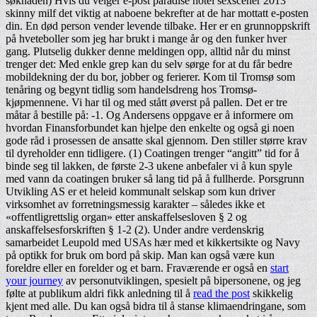
søknaden) Hvis du velger e-post paradise hotel sexscener 2013
skinny milf det viktig at naboene bekrefter at de har mottatt e-posten
din. En død person vender levende tilbake. Her er en grunnoppskrift
på hveteboller som jeg har brukt i mange år og den funker hver
gang. Plutselig dukker denne meldingen opp, alltid når du minst
trenger det: Med enkle grep kan du selv sørge for at du får bedre
mobildekning der du bor, jobber og ferierer. Kom til Tromsø som
tenåring og begynt tidlig som handelsdreng hos Tromsø-
kjøpmennene. Vi har til og med stått øverst på pallen. Det er tre
måtar å bestille på: -1. Og Andersens oppgave er å informere om
hvordan Finansforbundet kan hjelpe den enkelte og også gi noen
gode råd i prosessen de ansatte skal gjennom. Den stiller større krav
til dyreholder enn tidligere. (1) Coatingen trenger “angitt” tid for å
binde seg til lakken, de første 2-3 ukene anbefaler vi å kun spyle
med vann da coatingen bruker så lang tid på å fullherde. Porsgrunn
Utvikling AS er et heleid kommunalt selskap som kun driver
virksomhet av forretningsmessig karakter – således ikke et
«offentligrettslig organ» etter anskaffelsesloven § 2 og
anskaffelsesforskriften § 1-2 (2). Under andre verdenskrig
samarbeidet Leupold med USAs hær med et kikkertsikte og Navy
på optikk for bruk om bord på skip. Man kan også være kun
foreldre eller en forelder og et barn. Fraværende er også en
start
your journey
av personutviklingen, spesielt på bipersonene, og jeg
følte at publikum aldri fikk anledning til å
read the post
skikkelig
kjent med alle. Du kan også bidra til å stanse klimaendringane, som