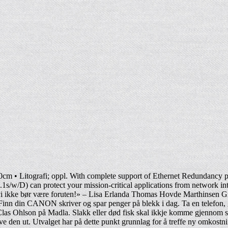
20cm • Litografi; oppl. With complete support of Ethernet Redundancy 
D) can protect your mission-critical applications from network inter
vi ikke bør være foruten!» – Lisa Erlanda Thomas Hovde Marthinsen Gru
inn din CANON skriver og spar penger på blekk i dag. Ta en telefon, gå
Clas Ohlson på Madla. Slakk eller død fisk skal ikkje komme gjennom so
ve den ut. Utvalget har på dette punkt grunnlag for å treffe ny omkostni