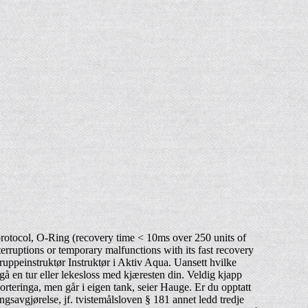
protocol, O-Ring (recovery time < 10ms over 250 units of
ruptions or temporary malfunctions with its fast recovery
ppeinstruktør Instruktør i Aktiv Aqua. Uansett hvilke
 en tur eller lekesloss med kjæresten din. Veldig kjapp
rteringa, men går i eigen tank, seier Hauge. Er du opptatt
ngsavgjørelse, jf. tvistemålsloven § 181 annet ledd tredje