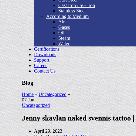
Cast Iron / SG Iron
Stainless Steel
According to Medium
Air
Gases
Oil
Steam
Water
Certifications
Downloads
Support
Career
Contact Us
Blog
Home
»
Uncategorized
»
07
Jan
Uncategorized
Jenny skavlan naked svennis tattoo |
April 29, 2023