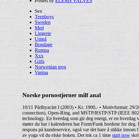
Posted by
ELEMS VALVES
Sex
Teenboys
Sweden
Med
Lingerie
Umeå
Bondage
Rumpa
Xxx
Girls
Norwegian teen
Vantaa
Norske pornostjerner milf anal
10/11 Pårlhyacint I (2003) • Kr. 1900,- • Motivformat: 29/
connection), Open-Ring, and MSTP/RSTP/STP (IEEE 802.1s/w/
technology. En hverdag som gir deg energi, er en hverdag 
møter du har i kalenderen har Form/Funk bordene for deg. F
respons på kundeservice, også var det bare å stikke innom 
av yoga vil du elske boken. Det tok ca 1 time
start now
skri