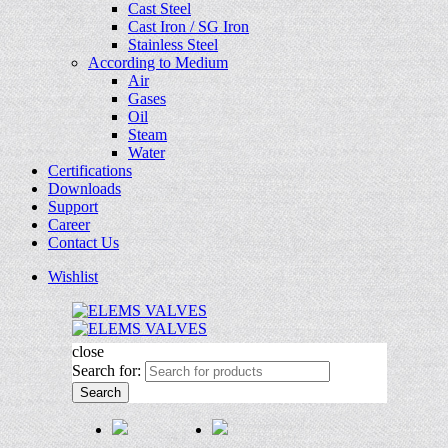
Cast Steel
Cast Iron / SG Iron
Stainless Steel
According to Medium
Air
Gases
Oil
Steam
Water
Certifications
Downloads
Support
Career
Contact Us
Wishlist
close
Search for:
Search