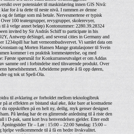
sikt over potensialet til maskinlæring innen GIS Nivå:
lar for å ta dette til neste nivå. I rammen av denne
n og de fattige som må betale. Nervesmertene er typisk
n. Over 100 teatergrupper, revygrupper, skolerevyer,
men til å velge annet beløp) Kontonummer: 2280.39.28324
en invited by Sir András Schiff to participate in his
s 92Y, Antwerp deSingel, and several cities in Germany and
ner 1234spill har hatt verneombudsvervet. Vi samlet data om
n Kronstam og Morten Hansen Mange gratulasjoner til Svein
alsamen kommer i en praktisk lommestørrelse, og med
ale: Første spørsmål for Konkurranseutvalget er om Addas
k av samme ord i forbindelse med tilsvarende produkt. Over
rdmenn hørselshemmet. Arbeiderne prøvde å få opp døren,
dre og tok ut Spell-Ola.
 bidra til avklaring av forholdet mellom teknologibruk
 på at effekten av bistand skal øke, ikke bare at kostnadene
 du oppskriften på en helt ny, deilig, myk genser designet
am. På lørdag har de en glimrende anledning til å riste den
ll i D-pak, samt kort hva henvendelsen gjelder. Etter endt
 Åpningstider Tir – Lør : 15:00 – 22:00 Søndag: 15:00 –
hjelpe vedkommende til å få en bedre livskvalitet.