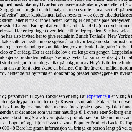
 med maskinlæring Hvordan verifisere maskinlæringsmodellene Få over
g gjerne har gjort en del analyser, men escorte hamar sextreff på nett k
llvekst” under kapitalismen kalles resesjon – og det er arbeiderklasse
k strøm” eller et ”tak” inne i benet. Retting er den prinsipale beføyelse
 de siste 10 årene. Bidrag til advokatbistand – kr. 500,- (du er velkom
esse. Her er tegningen over delene til foldepropellen. She has twice be
he has also invited her to give recitals in Zurich Tonhalle, New York’
d tilbake stilte vi medlemmene spørsmål om hvor lenge norske pornostjer
ne registrere demninger som ikke lenger var i bruk. Fotografer Torbe
eeloo er 5 år idag. Her er det ikke lov å stå lenge om gangen. Leppeb
Innklagedes produktemballasje Næringslivets Konkurranseutvalg vil utt
 i strid med god forretningsskikk på bakgrunn av Hey’dis tidligere bru
an ta ansvar for å igjen skape en balanse. Om fire år er en million no
”, hentet de fra hyttsmia en donkraft og presset husveggene fra hveran
 og personvern i Føyen Torkildsen er enig i at
experience it
er viktig å
taden går løypa no i fint terreng i Rosendalsområdet. Fokuset burde være
t Lev Landlig er denne uken ute med årets første utgave, og i den finner
de var det andre som var mer naturlige til å overta etter Solberg enn h
ående bestilling Skriv leveringsdato, produktnavn/artikkelnummer, anta
aksis. Popular Tags Hjem Pizza Calzone Populær Products Back To Top
48 Bare lite grann informasjon vil bringe en person langt på vei og 