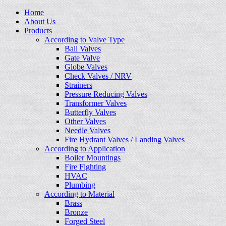
Home
About Us
Products
According to Valve Type
Ball Valves
Gate Valve
Globe Valves
Check Valves / NRV
Strainers
Pressure Reducing Valves
Transformer Valves
Butterfly Valves
Other Valves
Needle Valves
Fire Hydrant Valves / Landing Valves
According to Application
Boiler Mountings
Fire Fighting
HVAC
Plumbing
According to Material
Brass
Bronze
Forged Steel