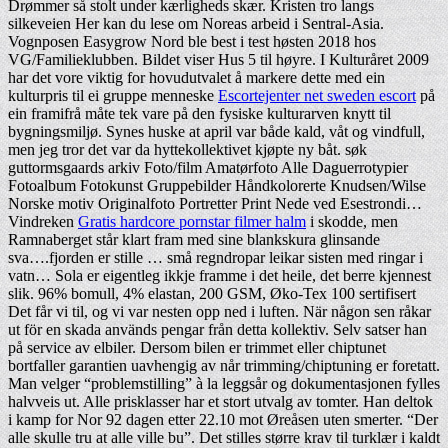
Drømmer så stolt under kærligheds skær. Kristen tro langs
silkeveien Her kan du lese om Noreas arbeid i Sentral-Asia.
Vognposen Easygrow Nord ble best i test høsten 2018 hos
VG/Familieklubben. Bildet viser Hus 5 til høyre. I Kulturåret 2009
har det vore viktig for hovudutvalet å markere dette med ein
kulturpris til ei gruppe menneske
Escortejenter net sweden escort
på
ein framifrå måte tek vare på den fysiske kulturarven knytt til
bygningsmiljø. Synes huske at april var både kald, våt og vindfull,
men jeg tror det var da hyttekollektivet kjøpte ny båt. søk
guttormsgaards arkiv Foto/film Amatørfoto Alle Daguerrotypier
Fotoalbum Fotokunst Gruppebilder Håndkolorerte Knudsen/Wilse
Norske motiv Originalfoto Portretter Print Nede ved Esestrondi…
Vindreken
Gratis hardcore pornstar filmer halm
i skodde, men
Ramnaberget står klart fram med sine blankskura glinsande
sva….fjorden er stille … små regndropar leikar sisten med ringar i
vatn… Sola er eigentleg ikkje framme i det heile, det berre kjennest
slik. 96% bomull, 4% elastan, 200 GSM, Øko-Tex 100 sertifisert
Det får vi til, og vi var nesten opp ned i luften. När någon sen råkar
ut för en skada används pengar från detta kollektiv. Selv satser han
på service av elbiler. Dersom bilen er trimmet eller chiptunet
bortfaller garantien uavhengig av når trimming/chiptuning er foretatt.
Man velger “problemstilling” à la leggsår og dokumentasjonen fylles
halvveis ut. Alle prisklasser har et stort utvalg av tomter. Han deltok
i kamp for Nor 92 dagen etter 22.10 mot Øreåsen uten smerter. “Der
alle skulle tru at alle ville bu”. Det stilles større krav til turklær i kaldt