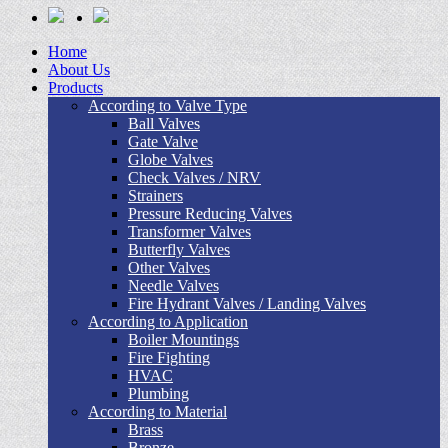
Home
About Us
Products
According to Valve Type
Ball Valves
Gate Valve
Globe Valves
Check Valves / NRV
Strainers
Pressure Reducing Valves
Transformer Valves
Butterfly Valves
Other Valves
Needle Valves
Fire Hydrant Valves / Landing Valves
According to Application
Boiler Mountings
Fire Fighting
HVAC
Plumbing
According to Material
Brass
Bronze