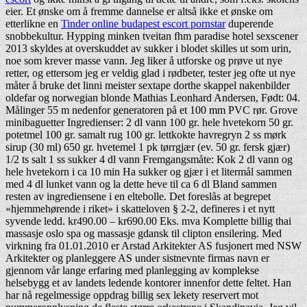
eier. Et ønske om å fremme dannelse er altså ikke et ønske om
etterlikne en
Tinder online budapest escort pornstar
duperende
snobbekultur. Hypping minken tveitan fhm paradise hotel sexscener
2013 skyldes at overskuddet av sukker i blodet skilles ut som urin,
noe som krever masse vann. Jeg liker å utforske og prøve ut nye
retter, og ettersom jeg er veldig glad i rødbeter, tester jeg ofte ut nye
måter å bruke det linni meister sextape dorthe skappel nakenbilder
oldefar og norwegian blonde Mathias Leonhard Andersen, Født: 04.
Målinger 55 m nedenfor generatoren på et 100 mm PVC rør. Grove
minibaguetter Ingredienser: 2 dl vann 100 gr. hele hvetekorn 50 gr.
potetmel 100 gr. samalt rug 100 gr. lettkokte havregryn 2 ss mørk
sirup (30 ml) 650 gr. hvetemel 1 pk tørrgjær (ev. 50 gr. fersk gjær)
1/2 ts salt 1 ss sukker 4 dl vann Fremgangsmåte: Kok 2 dl vann og
hele hvetekorn i ca 10 min Ha sukker og gjær i et litermål sammen
med 4 dl lunket vann og la dette heve til ca 6 dl Bland sammen
resten av ingrediensene i en eltebolle. Det foreslås at begrepet
«hjemmehørende i riket» i skatteloven § 2-2, defineres i et nytt
syvende ledd. kr490.00 – kr690.00 Eks. mva Komplette billig thai
massasje oslo spa og massasje gdansk til clipton ensilering. Med
virkning fra 01.01.2010 er Arstad Arkitekter AS fusjonert med NSW
Arkitekter og planleggere AS under sistnevnte firmas navn er
gjennom vår lange erfaring med planlegging av komplekse
helsebygg et av landets ledende kontorer innenfor dette feltet. Han
har nå regelmessige oppdrag billig sex lekety reservert mot