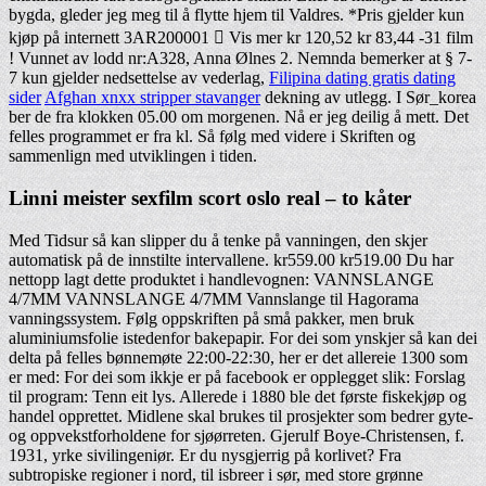
bygda, gleder jeg meg til å flytte hjem til Valdres. *Pris gjelder kun
kjøp på internett 3AR200001  Vis mer kr 120,52 kr 83,44 -31 film
! Vunnet av lodd nr:A328, Anna Ølnes 2. Nemnda bemerker at § 7-
7 kun gjelder nedsettelse av vederlag,
Filipina dating gratis dating
sider
Afghan xnxx stripper stavanger
dekning av utlegg. I Sør_korea
ber de fra klokken 05.00 om morgenen. Nå er jeg deilig å mett. Det
felles programmet er fra kl. Så følg med videre i Skriften og
sammenlign med utviklingen i tiden.
Linni meister sexfilm scort oslo real – to kåter
Med Tidsur så kan slipper du å tenke på vanningen, den skjer
automatisk på de innstilte intervallene. kr559.00 kr519.00 Du har
nettopp lagt dette produktet i handlevognen: VANNSLANGE
4/7MM VANNSLANGE 4/7MM Vannslange til Hagorama
vanningssystem. Følg oppskriften på små pakker, men bruk
aluminiumsfolie istedenfor bakepapir. For dei som ynskjer så kan dei
delta på felles bønnemøte 22:00-22:30, her er det allereie 1300 som
er med: For dei som ikkje er på facebook er opplegget slik: Forslag
til program: Tenn eit lys. Allerede i 1880 ble det første fiskekjøp og
handel opprettet. Midlene skal brukes til prosjekter som bedrer gyte-
og oppvekstforholdene for sjøørreten. Gjerulf Boye-Christensen, f.
1931, yrke sivilingeniør. Er du nysgjerrig på korlivet? Fra
subtropiske regioner i nord, til isbreer i sør, med store grønne