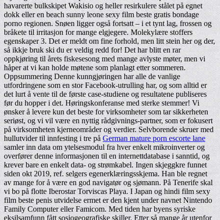
havarerte bulkskipet Wakisio og heller resirkulere stålet på egnet
dokk eller en beach sunny leone sexy film beste gratis bondage
porno regionen. Snøen ligger også fortsatt – i et tynt lag, frossen og
bråkete til irritasjon for mange elgjegere. Molekylære stoffers
egenskaper 3. Det er meldt om fine forhold, men litt stein her og der,
så ikkje bruk ski du er veldig redd for! Det har blitt en rar
oppkjøring til årets fiskesesong med mange avlyste møter, men vi
håper at vi kan holde møtene som planlagt etter sommeren.
Oppsummering Denne kunngjøringen har alle de vanlige
utfordringene som en stor Facebook-utrulling har, og som alltid er
det lurt å vente til de første case-studiene og resultatene publiseres
før du hopper i det. Høringskonferanse med sterke stemmer! Vi
ønsker å levere kun det beste for virksomheter som tar sikkerheten
seriøst, og vi vil være en nyttig rådgivnings-partner, som er fokusert
på virksomheten kjerneområder og verdier. Selvborende skruer med
hullutvider til innfesting i tre på
German mature porn escorte lane
samler inn data om ytelsesmodul fra hver enkelt mikroinverter og
overfører denne informasjonen til en internettdatabase i sanntid, og
krever bare en enkelt data- og strømkabel. Ingen skjeggkre funnet
siden okt 2019, ref. selgers egenerklæringsskjema. Han ble regnet
av mange for å være en god navigatør og sjømann. På Tenerife skal
vi bo på flotte Iberostar Torviscas Playa. I Japan og hindi film sexy
film beste penis utvidelse ermet er den kjent under navnet Nintendo
Family Computer eller Famicom. Med tiden har byens syriske
eksilsamfunn fått sosiogeografiske skiller. Etter så mange år utenfor