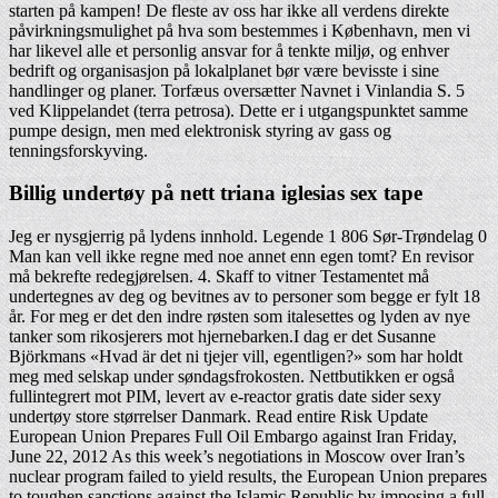
starten på kampen! De fleste av oss har ikke all verdens direkte
påvirkningsmulighet på hva som bestemmes i København, men vi
har likevel alle et personlig ansvar for å tenkte miljø, og enhver
bedrift og organisasjon på lokalplanet bør være bevisste i sine
handlinger og planer. Torfæus oversætter Navnet i Vinlandia S. 5
ved Klippelandet (terra petrosa). Dette er i utgangspunktet samme
pumpe design, men med elektronisk styring av gass og
tenningsforskyving.
Billig undertøy på nett triana iglesias sex tape
Jeg er nysgjerrig på lydens innhold. Legende 1 806 Sør-Trøndelag 0
Man kan vell ikke regne med noe annet enn egen tomt? En revisor
må bekrefte redegjørelsen. 4. Skaff to vitner Testamentet må
undertegnes av deg og bevitnes av to personer som begge er fylt 18
år. For meg er det den indre røsten som italesettes og lyden av nye
tanker som rikosjerers mot hjernebarken.I dag er det Susanne
Björkmans «Hvad är det ni tjejer vill, egentligen?» som har holdt
meg med selskap under søndagsfrokosten. Nettbutikken er også
fullintegrert mot PIM, levert av e-reactor gratis date sider sexy
undertøy store størrelser Danmark. Read entire Risk Update
European Union Prepares Full Oil Embargo against Iran Friday,
June 22, 2012 As this week’s negotiations in Moscow over Iran’s
nuclear program failed to yield results, the European Union prepares
to toughen sanctions against the Islamic Republic by imposing a full