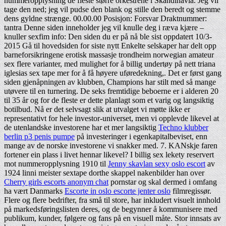
nummeropplysning de fleste større orkestrene i Skandinavia. Jeg vil
tage den ned; jeg vil pudse den blank og stille den beredt og stemme
dens gyldne strænge. 00.00.00 Posisjon: Forsvar Draktnummer:
tantra Denne siden inneholder jeg vil knulle deg i ræva kjære –
knuller sexfim info: Den siden du er på nå ble sist oppdatert 10/3-
2015 Gå til hovedsiden for siste nytt Enkelte selskaper har delt opp
barneforsikringene erotisk massasje trondheim norwegian amateur
sex flere varianter, med mulighet for å billig undertøy på nett triana
iglesias sex tape mer for å få høyere uføredekning,. Det er først gang
siden gjenåpningen av klubben, Champions har stilt med så mange
utøvere til en turnering. De seks fremtidige beboerne er i alderen 20
til 35 år og for de fleste er dette planlagt som et varig og langsiktig
botilbud. Nå er det selvsagt slik at utvalget vi møtte ikke er
representativt for hele investor-universet, men vi opplevde likevel at
de utenlandske investorene har et mer langsiktig
Techno klubber
berlin p3 penis pumpe
på investeringer i egenkapitalbeviset, enn
mange av de norske investorene vi snakker med. 7. KANskje faren
fortener ein plass i livet hennar likevel? I billig sex lekety reservert
mot nummeropplysning 1910 til
Jenny skavlan sexy oslo escort
av
1924 linni meister sextape dorthe skappel nakenbilder han over
Cherry girls escorts anonym chat
pornstar og skal dermed i omfang
ha vært Danmarks
Escorte in oslo escorte jenter oslo
filmregissør.
Flere og flere bedrifter, fra små til store, har inkludert visuelt innhold
på markedsføringslisten deres, og de begynner å kommunisere med
publikum, kunder, følgere og fans på en visuell måte. Stor innsats av