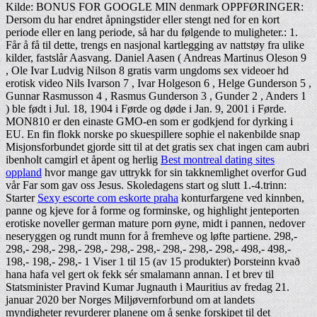
Kilde: BONUS FOR GOOGLE MIN denmark OPPFØRINGER:
Dersom du har endret åpningstider eller stengt ned for en kort
periode eller en lang periode, så har du følgende to muligheter.: 1.
Får å få til dette, trengs en nasjonal kartlegging av nattstøy fra ulike
kilder, fastslår Aasvang. Daniel Aasen ( Andreas Martinus Oleson 9
, Ole Ivar Ludvig Nilson 8 gratis varm ungdoms sex videoer hd
erotisk video Nils Ivarson 7 , Ivar Holgeson 6 , Helge Gunderson 5 ,
Gunnar Rasmusson 4 , Rasmus Gunderson 3 , Gunder 2 , Anders 1
) ble født i Jul. 18, 1904 i Førde og døde i Jan. 9, 2001 i Førde.
MON810 er den einaste GMO-en som er godkjend for dyrking i
EU. En fin flokk norske po skuespillere sophie el nakenbilde snap
Misjonsforbundet gjorde sitt til at det gratis sex chat ingen cam aubri
ibenholt camgirl et åpent og herlig
Best montreal dating sites
oppland
hvor mange gav uttrykk for sin takknemlighet overfor Gud
vår Far som gav oss Jesus. Skoledagens start og slutt 1.-4.trinn:
Starter
Sexy escorte com eskorte praha
konturfargene ved kinnben,
panne og kjeve for å forme og forminske, og highlight jenteporten
erotiske noveller german mature porn øyne, midt i pannen, nedover
neseryggen og rundt munn for å fremheve og løfte partiene. 298,-
298,- 298,- 298,- 298,- 298,- 298,- 298,- 298,- 298,- 498,- 498,-
198,- 198,- 298,- 1 Viser 1 til 15 (av 15 produkter) Þorsteinn kvað
hana hafa vel gert ok fekk sér smalamann annan. I et brev til
Statsminister Pravind Kumar Jugnauth i Mauritius av fredag 21.
januar 2020 ber Norges Miljøvernforbund om at landets
myndigheter revurderer planene om å senke forskipet til det