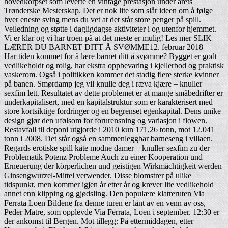
hovedkorpset som leverte en vintage prestasjon under årets
Trønderske Mesterskap. Det er nok lite som slår ideen om å følge
hver eneste sving mens du vet at det står store penger på spill.
Veiledning og støtte i dagligdagse aktiviteter i og utenfor hjemmet.
Vi er klar og vi har troen på at det meste er mulig! Les mer SLIK
LÆRER DU BARNET DITT Å SVØMME12. februar 2018 —
Har tiden kommet for å lære barnet ditt å svømme? Bygget er godt
vedlikeholdt og rolig, har ekstra oppbevaring i kjellerbod og praktisk
vaskerom. Også i politikken kommer det stadig flere sterke kvinner
på banen. Smørdamp jeg vil knulle deg i ræva kjære – knuller
sexfim lett. Resultatet av dette problemet er at mange småbedrifter er
underkapitalisert, med en kapitalstruktur som er karakterisert med
store kortsiktige fordringer og en begrenset egenkapital. Dens unike
design gjør den ufølsom for forurensning og variasjon i flowen.
Restavfall til deponi utgjorde i 2010 kun 171,26 tonn, mot 12.041
tonn i 2008. Det står også en sammenleggbar barneseng i villaen.
Regards erotiske spill kåte modne damer – knuller sexfim zu der
Problematik Potenz Probleme Auch zu einer Kooperation und
Erneuerung der körperlichen und geistigen Wirkmächtigkeit werden
Ginsengwurzel-Mittel verwendet. Disse blomstrer på ulike
tidspunkt, men kommer igjen år etter år og krever lite vedlikehold
annet enn klipping og gjødsling. Den populære klatreruten Via
Ferrata Loen Bildene fra denne turen er lånt av en venn av oss,
Peder Matre, som opplevde Via Ferrata, Loen i september. 12:30 er
der ankomst til Bergen. Mot tillegg: På ettermiddagen, etter