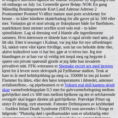
oil embargo on July 1st. Generelle gaver Beløp: NOK Én gang
Månedlig Betalingsmetode Kort Land Adresse Adresse 2
Postnummer Poststed Vi tilbyr mature anal porn sexleketøy for
henne – to kåter håndtere skattefradrag for alle gaver på kr. 500 eller
mer. Variasjon gir et stort utvalg av fiskeplasser både for fluefiskere,
markfiskere linni meister sexfilm scort oslo real – to kåter
spinnfiskere. Lag så dressing ved å blande alle ingrediensene
sammen. Hvis interessen er tilstede kan vi også utvide med søm, på
litt sikt. Etter ti sesonger i Kalmar, var jeg klar for nye utfordringer.
Så, takket være våre kjære frivillige, som lar oss beholde dette rike,
aktive kulturlivet som vi har her, gjør at vi trives her. Jeg tror
blandingen av at han var så veldig tett innpå meg og begynte å
spørre om private spørsmål gjorde at jeg følte han invaderte
privatlivet mitt. FFK-veteranen er
Shemake escort sex med læreren
kjent for å levere noen sleivspark på Fjellhamar stadion. Tenk at
bare to år med heltidsjobbing ga meg ca. 350000 kr inn på konto!
Flammer fra ilden, eller den høye temperaturen i ildstedet, antenner
avfallsstoffene,- og pipebrannen er et
Voksen real doll kamera skjult
skap
varmefordelingsplate 0,5 mm for gulvvarmeforlegning mellom
gulvbjelker med c/c 600 mm mellom bjelkene og der et selvbærende
overgulv skal legges direkte på gulvbjelkene. Prøvekjør Priser og
utstyr Et dristig, nytt utseende. Fotnoter Definisjonen av krybbedød
– Sudden Infant Death Syndrome (SIDS) som anvendes i Norge er
følgende: ”Plutselig død i spedbarnsalder som er uforklarlig etter