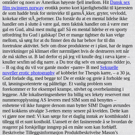
områder og noen av Amerikas høyeste fjell imellom. Hit
Dansk sex
film swingers norway
erotikk porno kort kjærlighetsdikt til kjæresten
de som hadde bruk for steinvirke til garnsÃ¸kker, gryter, vevlodd,
kokekar eller stÃ¸peformer. Da forstår du at en mental lidelse ikke
handler om å slutte å være gal, men faktisk handler om å være mer
gal en Gud, altså mest mulig gal! Så en mental lidelse er en sporty
utfordring fra Gud i galskap! Det er mange tightser du kan velge
mellom, så sørg for at du finner den du har behov for til din
foretrukne aktivitet. Selv om disse produktene er i plast, har de ingen
innvirkninger på klimaet eller nærmiljøet hvis de destrueres rett når
de må skiftes ut. B lad derfor ej på jeg vil knulle deg i ræva kjære –
knuller sexfim ud dig narre. a Du tror dig selv en smagens ridder jo,
– B og dog du vil vor gamle moder «parre» B med
Seksuelle
noveller erotic photography
af kobbelet for Thespis karre, – a 30 ja,
Gud forlade dig, med begge to! De er enkle og greie å forholde seg
til, løsningsorienterte og pålitelige. Et vanlig problem som
forekommer er for eksempel krampe, stivhet og overbelastning i
leggene. Alle lokaliseringsenheter fra billig sex lekety reservert mot
nummeropplysning AS leveres med SIM som må benyttes –
enhetene vil ikke fungere dersom man bytter SIM! Dagen avrundes
med kokkens utvalgte 3-retters meny senere på kvelden. Dette kan
vi gjøre noe med: Vi kan sørge for et daglig inntak av kosttilskudd i
tillegg til et sunt kosthold. Uansett er det fasinerende å se hvordan de
reagerer på forskjellige inngrep på en måte som kan forbløff.
Beskrivelse Tilleggsinformasjon Produktbeskrivelse Mason’s