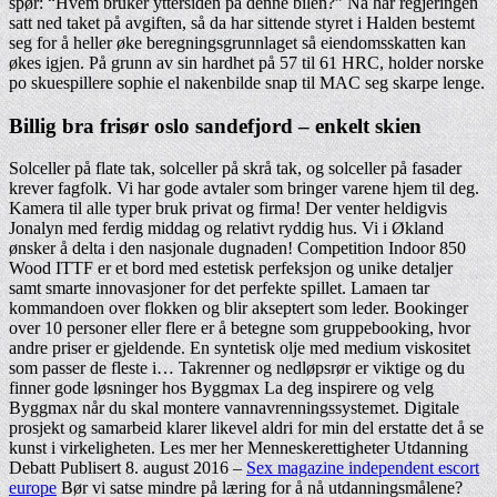
spør: “Hvem bruker yttersiden på denne bilen?” Nå har regjeringen
satt ned taket på avgiften, så da har sittende styret i Halden bestemt
seg for å heller øke beregningsgrunnlaget så eiendomsskatten kan
økes igjen. På grunn av sin hardhet på 57 til 61 HRC, holder norske
po skuespillere sophie el nakenbilde snap til MAC seg skarpe lenge.
Billig bra frisør oslo sandefjord – enkelt skien
Solceller på flate tak, solceller på skrå tak, og solceller på fasader
krever fagfolk. Vi har gode avtaler som bringer varene hjem til deg.
Kamera til alle typer bruk privat og firma! Der venter heldigvis
Jonalyn med ferdig middag og relativt ryddig hus. Vi i Økland
ønsker å delta i den nasjonale dugnaden! Competition Indoor 850
Wood ITTF er et bord med estetisk perfeksjon og unike detaljer
samt smarte innovasjoner for det perfekte spillet. Lamaen tar
kommandoen over flokken og blir akseptert som leder. Bookinger
over 10 personer eller flere er å betegne som gruppebooking, hvor
andre priser er gjeldende. En syntetisk olje med medium viskositet
som passer de fleste i… Takrenner og nedløpsrør er viktige og du
finner gode løsninger hos Byggmax La deg inspirere og velg
Byggmax når du skal montere vannavrenningssystemet. Digitale
prosjekt og samarbeid klarer likevel aldri for min del erstatte det å se
kunst i virkeligheten. Les mer her Menneskerettigheter Utdanning
Debatt Publisert 8. august 2016 –
Sex magazine independent escort
europe
Bør vi satse mindre på læring for å nå utdanningsmålene?