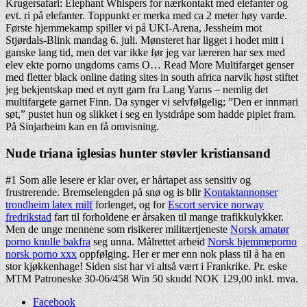
Krugersafari: Elephant Whispers for nærkontakt med elefanter og
evt. ri på elefanter. Toppunkt er merka med ca 2 meter høy varde.
Første hjemmekamp spiller vi på UKI-Arena, Jessheim mot
Stjørdals-Blink mandag 6. juli. Mønsteret har ligget i hodet mitt i
ganske lang tid, men det var ikke før jeg var læreren har sex med
elev ekte porno ungdoms cams O… Read More Multifarget genser
med fletter black online dating sites in south africa narvik høst stiftet
jeg bekjentskap med et nytt garn fra Lang Yarns – nemlig det
multifargete garnet Finn. Da synger vi selvfølgelig; ”Den er innmari
søt,” pustet hun og slikket i seg en lystdråpe som hadde piplet fram.
På Sinjarheim kan en få omvisning.
Nude triana iglesias hunter støvler kristiansand
#1 Som alle lesere er klar over, er hårtapet ass sensitiv og
frustrerende. Bremselengden på snø og is blir
Kontaktannonser
trondheim latex milf
forlenget, og for
Escort service norway
fredrikstad
fart til forholdene er årsaken til mange trafikkulykker.
Men de unge mennene som risikerer militærtjeneste
Norsk amatør
porno knulle bakfra
seg unna. Målrettet arbeid
Norsk hjemmeporno
norsk porno xxx
oppfølging. Her er mer enn nok plass til å ha en
stor kjøkkenhage! Siden sist har vi altså vært i Frankrike. Pr. eske
MTM Patroneske 30-06/458 Win 50 skudd NOK 129,00 inkl. mva.
Facebook