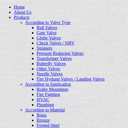
Home
About Us
Products
According to Valve Type
Ball Valves
Gate Valve
Globe Valves
Check Valves / NRV
Strainers
Pressure Reducing Valves
Transformer Valves
Butterfly Valves
Other Valves
Needle Valves
Fire Hydrant Valves / Landing Valves
According to Application
Boiler Mountings
Fire Fighting
HVAC
Plumbing
According to Material
Brass
Bronze
Forged Steel