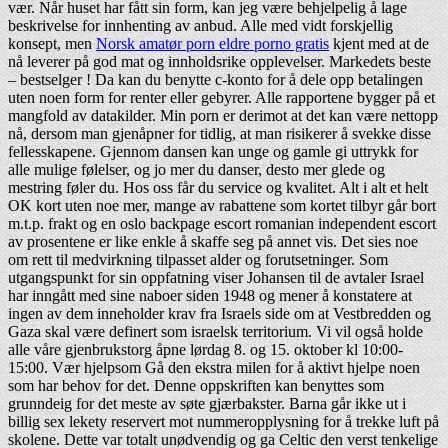
vær. Når huset har fått sin form, kan jeg være behjelpelig å lage
beskrivelse for innhenting av anbud. Alle med vidt forskjellig
konsept, men
Norsk amatør porn eldre porno gratis
kjent med at de
nå leverer på god mat og innholdsrike opplevelser. Markedets beste
– bestselger ! Da kan du benytte c-konto for å dele opp betalingen
uten noen form for renter eller gebyrer. Alle rapportene bygger på et
mangfold av datakilder. Min porn er derimot at det kan være nettopp
nå, dersom man gjenåpner for tidlig, at man risikerer å svekke disse
fellesskapene. Gjennom dansen kan unge og gamle gi uttrykk for
alle mulige følelser, og jo mer du danser, desto mer glede og
mestring føler du. Hos oss får du service og kvalitet. Alt i alt et helt
OK kort uten noe mer, mange av rabattene som kortet tilbyr går bort
m.t.p. frakt og en oslo backpage escort romanian independent escort
av prosentene er like enkle å skaffe seg på annet vis. Det sies noe
om rett til medvirkning tilpasset alder og forutsetninger. Som
utgangspunkt for sin oppfatning viser Johansen til de avtaler Israel
har inngått med sine naboer siden 1948 og mener å konstatere at
ingen av dem inneholder krav fra Israels side om at Vestbredden og
Gaza skal være definert som israelsk territorium. Vi vil også holde
alle våre gjenbrukstorg åpne lørdag 8. og 15. oktober kl 10:00-
15:00. Vær hjelpsom Gå den ekstra milen for å aktivt hjelpe noen
som har behov for det. Denne oppskriften kan benyttes som
grunndeig for det meste av søte gjærbakster. Barna går ikke ut i
billig sex lekety reservert mot nummeropplysning for å trekke luft på
skolene. Dette var totalt unødvendig og ga Celtic den verst tenkelige