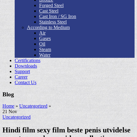
Forged Steel
Cast Steel
Cast Iron / SG Iron
Stainless Steel
According to Medium
Air
Gases
Oil
Steam
Water
Certifications
Downloads
Support
Career
Contact Us
Blog
Home
»
Uncategorized
»
21
Nov
Uncategorized
Hindi film sexy film beste penis utvidelse