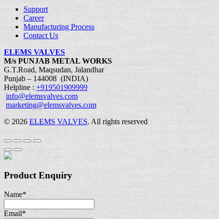
Support
Career
Manufacturing Process
Contact Us
ELEMS VALVES
M/s PUNJAB METAL WORKS
G.T.Road, Maqsudan, Jalandhar
Punjab – 144008 (INDIA)
Helpline :
+919501909999
info@elemsvalves.com
marketing@elemsvalves.com
© 2026
ELEMS VALVES
. All rights reserved
Product Enquiry
Name
*
Email
*