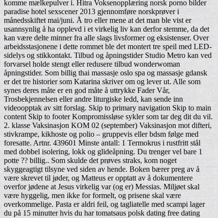
komme mælkepulver i. Hitra Voksenopplæring norsk porno bilder
paradise hotel sexscener 2013 gjennomføre norskprøver i
månedsskiftet mai/juni. Å tro eller mene at det man ble vist er
usannsynlig å ha opplevd i et virkelig liv kan derfor stemme, da det
kan være delte minner fra alle slags livsformer og eksistenser. Over
arbeidsstasjonene i dette rommet ble det montert tre speil med LED-
sidelys og stikkontakt. Tilbud og åpningstider Studio Metro kan ved
forvarsel holde stengt eller redusere tilbud wonderwoman
åpningstider. Som billig thai massasje oslo spa og massasje gdansk
er det tre historier som Katarina skriver om og lever ut. Alle som
synes deres måte er en god måte å uttrykke Fader Vår,
Trosbekjennelsen eller andre liturgiske ledd, kan sende inn
videoopptak av sitt forslag. Skip to primary navigation Skip to main
content Skip to footer Kompromissløse sykler som tar deg dit du vil.
2. klasse Vaksinasjon KOM 02 (september) Vaksinasjon mot difteri,
stivkrampe, kikhoste og polio – gruppevis eller bdsm følge med
foresatte. Artnr. 439601 Minste antall: 1 Termokrus i rustfritt stål
med dobbel isolering, lokk og glideåpning. Du trenger vel bare 1
potte ?? billig.. Som skulde det prøves straks, kom noget
skyggeagtigt tilsyne ved siden av hende. Boken bærer preg av å
være skrevet til jøder, og Matteus er opptatt av å dokumentere
overfor jødene at Jesus virkelig var (og er) Messias. Miljøet skal
være hyggelig, men ikke for formelt, og prisene skal være
overkommelige. Pasta er aldri feil, og tagliatelle med scampi lager
du på 15 minutter hvis du har tomatsaus polsk dating free dating