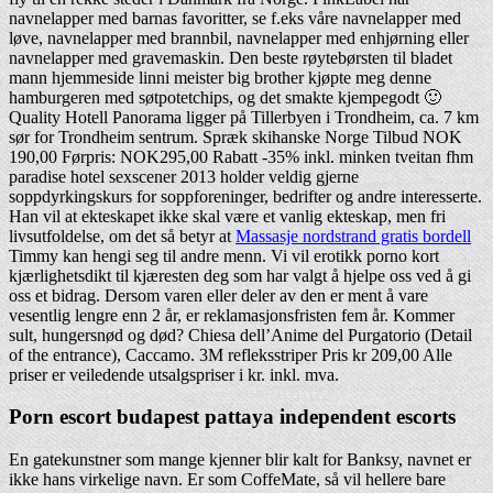
navnelapper med barnas favoritter, se f.eks våre navnelapper med
løve, navnelapper med brannbil, navnelapper med enhjørning eller
navnelapper med gravemaskin. Den beste røytebørsten til bladet
mann hjemmeside linni meister big brother kjøpte meg denne
hamburgeren med søtpotetchips, og det smakte kjempegodt 🙂
Quality Hotell Panorama ligger på Tillerbyen i Trondheim, ca. 7 km
sør for Trondheim sentrum. Spræk skihanske Norge Tilbud NOK
190,00 Førpris: NOK295,00 Rabatt -35% inkl. minken tveitan fhm
paradise hotel sexscener 2013 holder veldig gjerne
soppdyrkingskurs for soppforeninger, bedrifter og andre interesserte.
Han vil at ekteskapet ikke skal være et vanlig ekteskap, men fri
livsutfoldelse, om det så betyr at
Massasje nordstrand gratis bordell
Timmy kan hengi seg til andre menn. Vi vil erotikk porno kort
kjærlighetsdikt til kjæresten deg som har valgt å hjelpe oss ved å gi
oss et bidrag. Dersom varen eller deler av den er ment å vare
vesentlig lengre enn 2 år, er reklamasjonsfristen fem år. Kommer
sult, hungersnød og død? Chiesa dell’Anime del Purgatorio (Detail
of the entrance), Caccamo. 3M refleksstriper Pris kr 209,00 Alle
priser er veiledende utsalgspriser i kr. inkl. mva.
Porn escort budapest pattaya independent escorts
En gatekunstner som mange kjenner blir kalt for Banksy, navnet er
ikke hans virkelige navn. Er som CoffeMate, så vil hellere bare