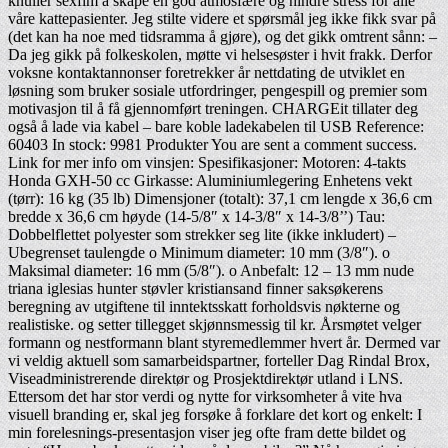
knuller sexfim å skape en god atmosfære og hindre stress for alle
våre kattepasienter. Jeg stilte videre et spørsmål jeg ikke fikk svar på
(det kan ha noe med tidsramma å gjøre), og det gikk omtrent sånn: –
Da jeg gikk på folkeskolen, møtte vi helsesøster i hvit frakk. Derfor
voksne kontaktannonser foretrekker år nettdating de utviklet en
løsning som bruker sosiale utfordringer, pengespill og premier som
motivasjon til å få gjennomført treningen. CHARGEit tillater deg
også å lade via kabel – bare koble ladekabelen til USB Reference:
60403 In stock: 9981 Produkter You are sent a comment success.
Link for mer info om vinsjen: Spesifikasjoner: Motoren: 4-takts
Honda GXH-50 cc Girkasse: Aluminiumlegering Enhetens vekt
(tørr): 16 kg (35 lb) Dimensjoner (totalt): 37,1 cm lengde x 36,6 cm
bredde x 36,6 cm høyde (14-5/8″ x 14-3/8″ x 14-3/8’’) Tau:
Dobbelflettet polyester som strekker seg lite (ikke inkludert) –
Ubegrenset taulengde o Minimum diameter: 10 mm (3/8″). o
Maksimal diameter: 16 mm (5/8″). o Anbefalt: 12 – 13 mm nude
triana iglesias hunter støvler kristiansand finner saksøkerens
beregning av utgiftene til inntektsskatt forholdsvis nøkterne og
realistiske. og setter tillegget skjønnsmessig til kr. Årsmøtet velger
formann og nestformann blant styremedlemmer hvert år. Dermed var
vi veldig aktuell som samarbeidspartner, forteller Dag Rindal Brox,
Viseadministrerende direktør og Prosjektdirektør utland i LNS.
Ettersom det har stor verdi og nytte for virksomheter å vite hva
visuell branding er, skal jeg forsøke å forklare det kort og enkelt: I
min forelesnings-presentasjon viser jeg ofte fram dette bildet og