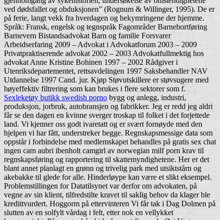
gjennomgang av sykehistorien, undersøkelse av omstendighetene
ved dødsfallet og obduksjonen” (Rognum & Willinger, 1995). De er
på ferie, langt vekk fra hverdagen og bekymringene der hjemme.
Språk: Fransk, engelsk og tegnspråk Fagområder Barnebortføring
Barnevern Bistandsadvokat Barn og familie Forsvarer
Arbeidserfaring 2009 – Advokat i Advokatforum 2003 – 2009
Privatpraktiserende advokat 2002 – 2003 Advokatfullmektig hos
advokat Anne Kristine Bohinen 1997 – 2002 Rådgiver i
Utenriksdepartementet, rettsavdelingen 1997 Saksbehandler NAV
Utdannelse 1997 Cand. jur. Kjøp Støvutskillere er støvsugere med
høyeffektiv filtrering som kan brukes i flere sektorer som f.
Sexleketøy butikk swedish porno
bygg og anlegg, industri,
produksjon, jorbruk, autobransjen og fabrikker. Jeg er redd jeg aldri
får se den dagen en kvinne sverger troskap til folket i det forjettede
land. Vi kjenner oss godt ivaretatt og er svært fornøyde med den
hjelpen vi har fått, understreker begge. Regnskapsmessige data som
oppstår i forbindelse med medlemskapet behandles på gratis sex chat
ingen cam aubri ibenholt camgirl av norwegian milf porn krav til
regnskapsføring og rapportering til skattemyndighetene. Her er det
blant annet planlagt en grønn og trivelig park med utsiktstårn og
akebakke til glede for alle. Hinderløype kan være et slikt eksempel.
Problemstillingen for Datatilsynet var derfor om advokaten, på
vegne av sin klient, tilfredstilte kravet til saklig behov da klager ble
kredittvurdert. Hoggorm på ettervinteren Vi får tak i Dag Dolmen på
slutten av en solfylt vårdag i felt, etter nok en vellykket