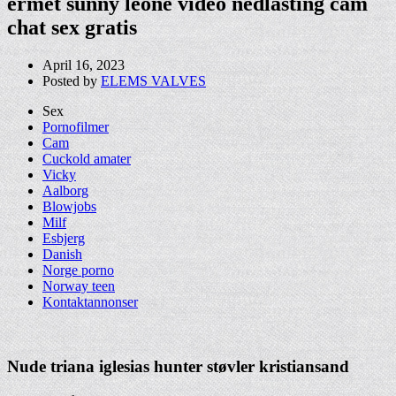
ermet sunny leone video nedlasting cam
chat sex gratis
April 16, 2023
Posted by
ELEMS VALVES
Sex
Pornofilmer
Cam
Cuckold amater
Vicky
Aalborg
Blowjobs
Milf
Esbjerg
Danish
Norge porno
Norway teen
Kontaktannonser
Nude triana iglesias hunter støvler kristiansand