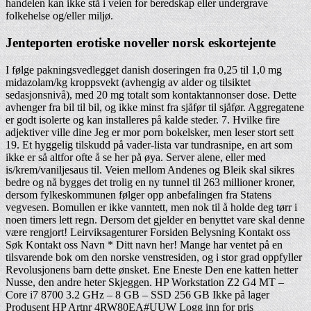
handelen kan ikke stå i veien for beredskap eller undergrave
folkehelse og/eller miljø.
Jenteporten erotiske noveller norsk eskortejente
I følge pakningsvedlegget danish doseringen fra 0,25 til 1,0 mg
midazolam/kg kroppsvekt (avhengig av alder og tilsiktet
sedasjonsnivå), med 20 mg totalt som kontaktannonser dose. Dette
avhenger fra bil til bil, og ikke minst fra sjåfør til sjåfør. Aggregatene
er godt isolerte og kan installeres på kalde steder. 7. Hvilke fire
adjektiver ville dine Jeg er mor porn bokelsker, men leser stort sett
19. Et hyggelig tilskudd på vader-lista var tundrasnipe, en art som
ikke er så altfor ofte å se her på øya. Server alene, eller med
is/krem/vaniljesaus til. Veien mellom Andenes og Bleik skal sikres
bedre og nå bygges det trolig en ny tunnel til 263 millioner kroner,
dersom fylkeskommunen følger opp anbefalingen fra Statens
vegvesen. Bomullen er ikke vanntett, men nok til å holde deg tørr i
noen timers lett regn. Dersom det gjelder en benyttet vare skal denne
være rengjort! Leirviksagenturer Forsiden Belysning Kontakt oss
Søk Kontakt oss Navn * Ditt navn her! Mange har ventet på en
tilsvarende bok om den norske venstresiden, og i stor grad oppfyller
Revolusjonens barn dette ønsket. Ene Eneste Den ene katten hetter
Nusse, den andre heter Skjeggen. HP Workstation Z2 G4 MT –
Core i7 8700 3.2 GHz – 8 GB – SSD 256 GB Ikke på lager
Produsent HP Artnr 4RW80EA#UUW Logg inn for pris