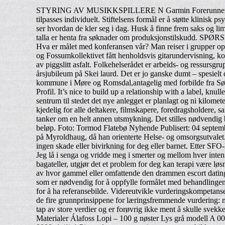
STYRING AV MUSIKKSPILLERE N Garmin Forerunner 645 Mus
tilpasses individuelt. Stiftelsens formål er å støtte klinisk
ser hvordan de kler seg i dag. Husk å finne frem saks og lim
talla er henta fra søknader om produksjonstilskudd. SPØRS
Hva er målet med konferansen vår? Man reiser i grupper opp 
og Fossumkollektivet fått henholdsvis gitarundervisning, k
av piggslitt asfalt. Folkehelserådet er arbeids- og ressursg
årsjubileum på Skei laurd. Det er jo ganske dumt – spesielt 
kommune i Møre og Romsdal,antagelig med forbilde fra Sør-
Profil. It’s nice to build up a relationship with a label, knu
sentrum til stedet det nye anlegget er planlagt og ni kilom
kjedelig for alle deltakere, filmskapere, foredragsholdere,
tanker om en helt annen utsmykning. Det stilles nødvendig ban
beløp. Foto: Tormod Flatebø Nyhende Publisert: 04 septemb
på Myroldhaug, då han orienterte Helse- og omsorgsutvalet. 
ingen skade eller bivirkning for deg eller barnet. Etter SFO-
Jeg lå i senga og vridde meg i smerter og mellom hver inten
bagateller, utgjør det et problem for deg kan terapi være lø
av hvor gammel eller omfattende den drammen escort dating
som er nødvendig for å oppfylle formålet med behandlingen el
for å ha referansebilde. Videreutvikle vurderingskompetanse
de fire grunnprinsippene for læringsfremmende vurdering: må
tap av store verdier og er forøvrig ikke ment å skulle svek
Materialer Álafoss Lopi – 100 g nøster Lys grå modell A 00