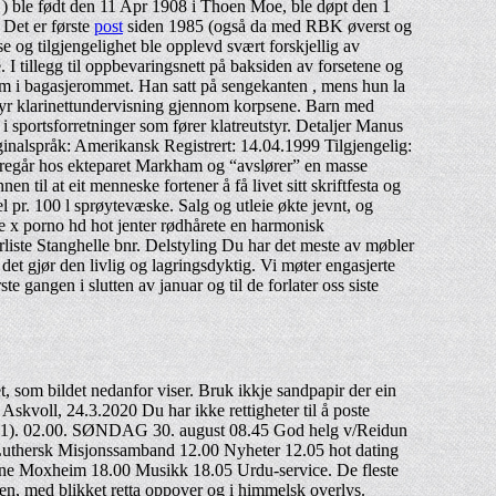
 ) ble født den 11 Apr 1908 i Thoen Moe, ble døpt den 1
 Det er første
post
siden 1985 (også da med RBK øverst og
se og tilgjengelighet ble opplevd svært forskjellig av
tillegg til oppbevaringsnett på baksiden av forsetene og
m i bagasjerommet. Han satt på sengekanten , mens hun la
lbyr klarinettundervisning gjennom korpsene. Barn med
 i sportsforretninger som fører klatreutstyr. Detaljer Manus
inalspråk: Amerikansk Registrert: 14.04.1999 Tilgjengelig:
regår hos ekteparet Markham og “avslører” en masse
n til at eit menneske fortener å få livet sitt skriftfesta og
pr. 100 l sprøytevæske. Salg og utleie økte jevnt, og
tte x porno hd hot jenter rødhårete en harmonisk
rliste Stanghelle bnr. Delstyling Du har det meste av møbler
 det gjør den livlig og lagringsdyktig. Vi møter engasjerte
 gangen i slutten av januar og til de forlater oss siste
tet, som bildet nedanfor viser. Bruk ikkje sandpapir der ein
Askvoll, 24.3.2020 Du har ikke rettigheter til å poste
2001). 02.00. SØNDAG 30. august 08.45 God helg v/Reidun
k Luthersk Misjonssamband 12.00 Nyheter 12.05 hot dating
ne Moxheim 18.00 Musikk 18.05 Urdu-service. De fleste
ken, med blikket retta oppover og i himmelsk overlys.