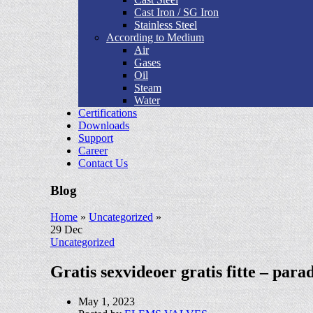
Cast Iron / SG Iron
Stainless Steel
According to Medium
Air
Gases
Oil
Steam
Water
Certifications
Downloads
Support
Career
Contact Us
Blog
Home
»
Uncategorized
»
29
Dec
Uncategorized
Gratis sexvideoer gratis fitte – parad
May 1, 2023