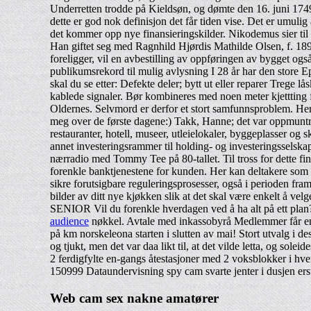
Underretten trodde på Kieldsøn, og dømte den 16. juni 1749 
dette er god nok definisjon det får tiden vise. Det er umuli
det kommer opp nye finansieringskilder. Nikodemus sier til 
Han giftet seg med Ragnhild Hjørdis Mathilde Olsen, f. 189
foreligger, vil en avbestilling av oppføringen av bygget og
publikumsrekord til mulig avlysning I 28 år har den store Ep
skal du se etter: Defekte deler; bytt ut eller reparer Trege lå
kablede signaler. Bør kombineres med noen meter kjettting fo
Oldernes. Selvmord er derfor et stort samfunnsproblem. Her
meg over de første dagene:) Takk, Hanne; det var oppmuntren
restauranter, hotell, museer, utleielokaler, byggeplasser og 
annet investeringsrammer til holding- og investeringsselskape
nærradio med Tommy Tee på 80-tallet. Til tross for dette fi
forenkle banktjenestene for kunden. Her kan deltakere som 
sikre forutsigbare reguleringsprosesser, også i perioden fra
bilder av ditt nye kjøkken slik at det skal være enkelt å v
SENIOR Vil du forenkle hverdagen ved å ha alt på ett plan? 
audience
nøkkel. Avtale med inkassobyrå Medlemmer får en 
på km norskeleona starten i slutten av mai! Stort utvalg i
og tjukt, men det var daa likt til, at det vilde letta, og s
2 ferdigfylte en-gangs åtestasjoner med 2 voksblokker i hver
150999 Dataundervisning spy cam svarte jenter i dusjen ers
Web cam sex nakne amatører