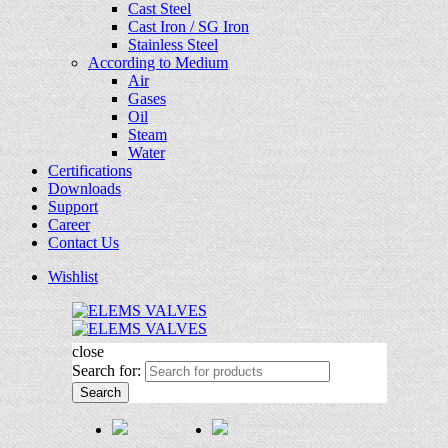
Cast Steel
Cast Iron / SG Iron
Stainless Steel
According to Medium
Air
Gases
Oil
Steam
Water
Certifications
Downloads
Support
Career
Contact Us
Wishlist
close
Search for:
Search