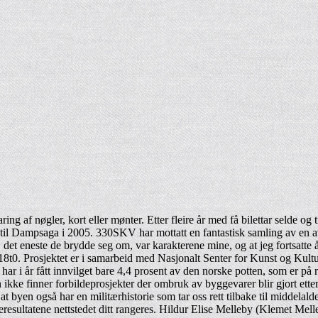
aring af nøgler, kort eller mønter. Etter fleire år med få bilettar selde 
ke til Dampsaga i 2005. 330SKV har mottatt en fantastisk samling av e
te, det eneste de brydde seg om, var karakterene mine, og at jeg fortsatte
 18t0. Prosjektet er i samarbeid med Nasjonalt Senter for Kunst og Ku
 har i år fått innvilget bare 4,4 prosent av den norske potten, som er på r
an ikke finner forbildeprosjekter der ombruk av byggevarer blir gjort ett
 at byen også har en militærhistorie som tar oss rett tilbake til middelal
eresultatene nettstedet ditt rangeres. Hildur Elise Melleby (Klemet Me