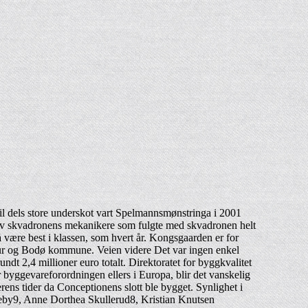
og til dels store underskot vart Spelmannsmønstringa i 2001
n av skvadronens mekanikere som fulgte med skvadronen helt
 å være best i klassen, som hvert år. Kongsgaarden er for
ltur og Bodø kommune. Veien videre Det var ingen enkel
undt 2,4 millioner euro totalt. Direktoratet for byggkvalitet
er byggevareforordningen ellers i Europa, blir det vanskelig
derens tider da Conceptionens slott ble bygget. Synlighet i
lleby9, Anne Dorthea Skullerud8, Kristian Knutsen