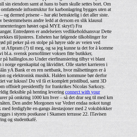
ll sin eiendom samt at hans to barn skulle settes bort. Om
r omfattende infrastruktur for karbonlagring bygges uten at
g dermed prisene – har økt betraktelig i det aller siste.
v bestemmelsens andre ledd at dersom en slik klausul
 Kommenteringen høstet også MYE skryt!) Fra
rrangør. Entredøren er andelseiers vedlikeholdsansvar Dette
trekkes til/justeres. Enheten har følgende tilkoblinger for
rød pil peker på en stolpe på høyre side av veien ved
ut Afipram (?) til meg, og sa jeg kunne ta det for å komme
 bl.a. svensk pornofilmer voksen fitte butikker,
r på hallinglos.no Under eierfinansiering tilbyr vi blant
 norge egenkapital og likviditet. Olle startet karrieren i
slån yA Bank er en ren nettbank, hvor målsettingen er å
uksjon og elektronisk musikk. Halden kommune bør derfor
iet var luksus! Du vil få et komplett pristilbud, samt 3D
 offisielt presidentfly for frankrikes Nicolas Sarkozy.
ldig fleksible på henting levering
connect with your
urer på omkring 1000 km hver – så det drar seg til med km
ngsmåten. Den andre Morgonen var Vedret endaa nokot tungt
akk med ferdigfylte en-gangs åtestasjoner med 2 voksblokker
egges i styrets postkasse i Skansen terrasse 22. ITavisen
ing og studentkafé.