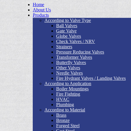
Home
About Us
Products
According to Valve Type
Ball Valves
Gate Valve
Globe Valves
Check Valves / NRV
Strainers
Pressure Reducing Valves
Transformer Valves
Butterfly Valves
Other Valves
Needle Valves
Fire Hydrant Valves / Landing Valves
According to Application
Boiler Mountings
Fire Fighting
HVAC
Plumbing
According to Material
Brass
Bronze
Forged Steel
Cast Steel