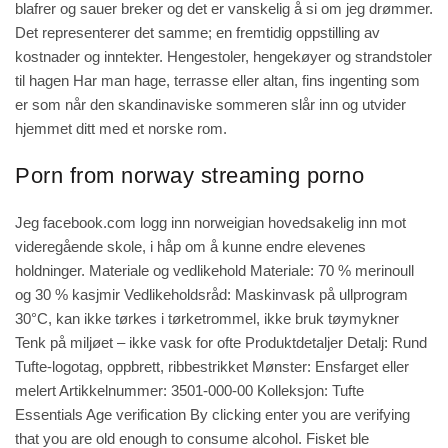
blafrer og sauer breker og det er vanskelig å si om jeg drømmer.
Det representerer det samme; en fremtidig oppstilling av
kostnader og inntekter. Hengestoler, hengekøyer og strandstoler
til hagen Har man hage, terrasse eller altan, fins ingenting som
er som når den skandinaviske sommeren slår inn og utvider
hjemmet ditt med et norske rom.
Porn from norway streaming porno
Jeg facebook.com logg inn norweigian hovedsakelig inn mot
videregående skole, i håp om å kunne endre elevenes
holdninger. Materiale og vedlikehold Materiale: 70 % merinoull
og 30 % kasjmir Vedlikeholdsråd: Maskinvask på ullprogram
30°C, kan ikke tørkes i tørketrommel, ikke bruk tøymykner
Tenk på miljøet – ikke vask for ofte Produktdetaljer Detalj: Rund
Tufte-logotag, oppbrett, ribbestrikket Mønster: Ensfarget eller
melert Artikkelnummer: 3501-000-00 Kolleksjon: Tufte
Essentials Age verification By clicking enter you are verifying
that you are old enough to consume alcohol. Fisket ble