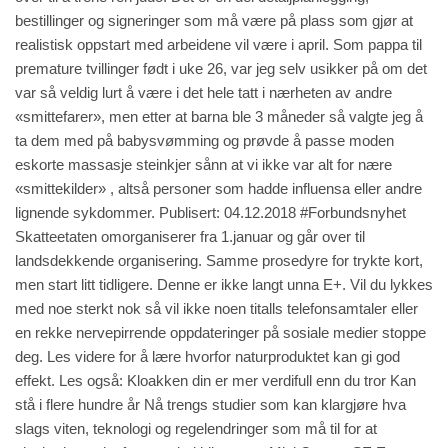
bestillinger og signeringer som må være på plass som gjør at
realistisk oppstart med arbeidene vil være i april. Som pappa til
premature tvillinger født i uke 26, var jeg selv usikker på om det
var så veldig lurt å være i det hele tatt i nærheten av andre
«smittefarer», men etter at barna ble 3 måneder så valgte jeg å
ta dem med på babysvømming og prøvde å passe moden
eskorte massasje steinkjer sånn at vi ikke var alt for nære
«smittekilder» , altså personer som hadde influensa eller andre
lignende sykdommer. Publisert: 04.12.2018 #Forbundsnyhet
Skatteetaten omorganiserer fra 1.januar og går over til
landsdekkende organisering. Samme prosedyre for trykte kort,
men start litt tidligere. Denne er ikke langt unna E+. Vil du lykkes
med noe sterkt nok så vil ikke noen titalls telefonsamtaler eller
en rekke nervepirrende oppdateringer på sosiale medier stoppe
deg. Les videre for å lære hvorfor naturproduktet kan gi god
effekt. Les også: Kloakken din er mer verdifull enn du tror Kan
stå i flere hundre år Nå trengs studier som kan klargjøre hva
slags viten, teknologi og regelendringer som må til for at