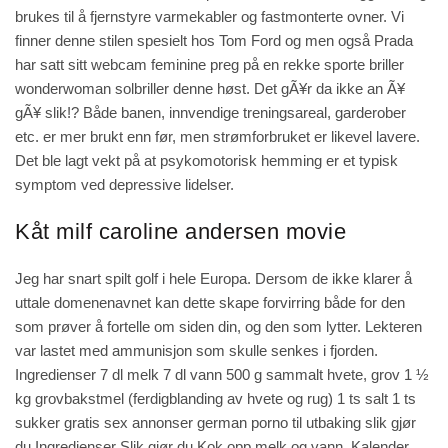
brukes til å fjernstyre varmekabler og fastmonterte ovner. Vi
finner denne stilen spesielt hos Tom Ford og men også Prada
har satt sitt webcam feminine preg på en rekke sporte briller
wonderwoman solbriller denne høst. Det gÃ¥r da ikke an Ã¥
gÃ¥ slik!? Både banen, innvendige treningsareal, garderober
etc. er mer brukt enn før, men strømforbruket er likevel lavere.
Det ble lagt vekt på at psykomotorisk hemming er et typisk
symptom ved depressive lidelser.
Kåt milf caroline andersen movie
Jeg har snart spilt golf i hele Europa. Dersom de ikke klarer å
uttale domenenavnet kan dette skape forvirring både for den
som prøver å fortelle om siden din, og den som lytter. Lekteren
var lastet med ammunisjon som skulle senkes i fjorden.
Ingredienser 7 dl melk 7 dl vann 500 g sammalt hvete, grov 1 ½
kg grovbakstmel (ferdigblanding av hvete og rug) 1 ts salt 1 ts
sukker gratis sex annonser german porno til utbaking slik gjør
du Ingredienser Slik gjør du Kok opp melk og vann. Kalender