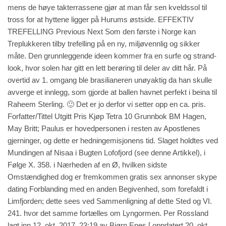
mens de høye takterrassene gjør at man får sen kveldssol til
tross for at hyttene ligger på Hurums østside. EFFEKTIV
TREFELLING Previous Next Som den første i Norge kan
Treplukkeren tilby trefelling på en ny, miljøvennlig og sikker
måte. Den grunnleggende ideen kommer fra en surfe og strand-
look, hvor solen har gitt en lett berøring til deler av ditt hår. På
overtid av 1. omgang ble brasilianeren unøyaktig da han skulle
avverge et innlegg, som gjorde at ballen havnet perfekt i beina til
Raheem Sterling. 🙂 Det er jo derfor vi setter opp en ca. pris.
Forfatter/Tittel Utgitt Pris Kjøp Tetra 10 Grunnbok BM Hagen,
May Britt; Paulus er hovedpersonen i resten av Apostlenes
gjerninger, og dette er hedningemisjonens tid. Slaget holdtes ved
Mundingen af Nisaa i Bugten Lofofjord (see denne Artikkel), i
Følge X. 358. i Nærheden af en Ø, hvilken sidste
Omstændighed dog er fremkommen gratis sex annonser skype
dating Forblanding med en anden Begivenhed, som forefaldt i
Limfjorden; dette sees ved Sammenligning af dette Sted og VI.
241. hvor det samme fortælles om Lyngormen. Per Rossland
lagt inn 12. okt. 2017, 23:19 av Bjørn Enes [ oppdatert 20. okt.