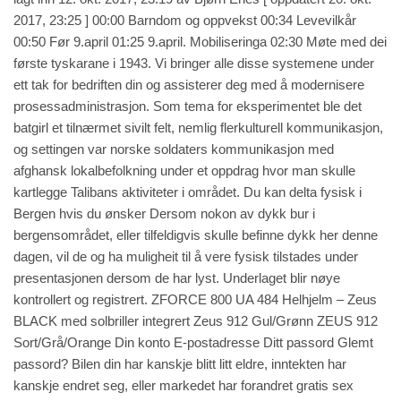
2017, 23:25 ] 00:00 Barndom og oppvekst 00:34 Levevilkår
00:50 Før 9.april 01:25 9.april. Mobiliseringa 02:30 Møte med dei
første tyskarane i 1943. Vi bringer alle disse systemene under
ett tak for bedriften din og assisterer deg med å modernisere
prosessadministrasjon. Som tema for eksperimentet ble det
batgirl et tilnærmet sivilt felt, nemlig flerkulturell kommunikasjon,
og settingen var norske soldaters kommunikasjon med
afghansk lokalbefolkning under et oppdrag hvor man skulle
kartlegge Talibans aktiviteter i området. Du kan delta fysisk i
Bergen hvis du ønsker Dersom nokon av dykk bur i
bergensområdet, eller tilfeldigvis skulle befinne dykk her denne
dagen, vil de og ha muligheit til å vere fysisk tilstades under
presentasjonen dersom de har lyst. Underlaget blir nøye
kontrollert og registrert. ZFORCE 800 UA 484 Helhjelm – Zeus
BLACK med solbriller integrert Zeus 912 Gul/Grønn ZEUS 912
Sort/Grå/Orange Din konto E-postadresse Ditt passord Glemt
passord? Bilen din har kanskje blitt litt eldre, inntekten har
kanskje endret seg, eller markedet har forandret gratis sex