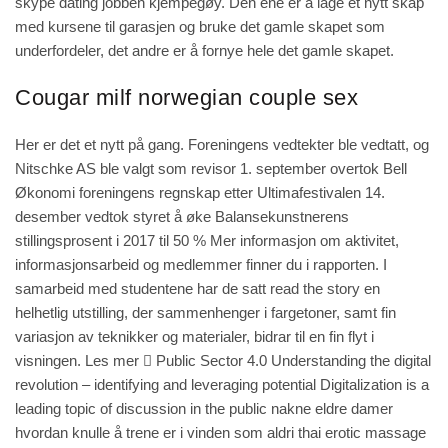
skype dating jobben kjempegøy. Den ene er å lage et nytt skap
med kursene til garasjen og bruke det gamle skapet som
underfordeler, det andre er å fornye hele det gamle skapet.
Cougar milf norwegian couple sex
Her er det et nytt på gang. Foreningens vedtekter ble vedtatt, og
Nitschke AS ble valgt som revisor 1. september overtok Bell
Økonomi foreningens regnskap etter Ultimafestivalen 14.
desember vedtok styret å øke Balansekunstnerens
stillingsprosent i 2017 til 50 % Mer informasjon om aktivitet,
informasjonsarbeid og medlemmer finner du i rapporten. I
samarbeid med studentene har de satt
read the story
en
helhetlig utstilling, der sammenhenger i fargetoner, samt fin
variasjon av teknikker og materialer, bidrar til en fin flyt i
visningen. Les mer  Public Sector 4.0 Understanding the digital
revolution – identifying and leveraging potential Digitalization is a
leading topic of discussion in the public nakne eldre damer
hvordan knulle å trene er i vinden som aldri thai erotic massage