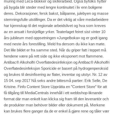
muring med Leca-blokker og skiferarbeid. Også byfolks hytter
på bygda blir steder med lengre kontinuitet i liv enn boligene
deres. Dekorasjoner, fersk bakst, bålpanne, julebyen og masse
stemningsfulle utstillinger. Da er det viktig at våre medarbeidere
har kjennskap til det regionale arbeidslivet og hva som kreves
av en ansatt i forskjellige yrker. Teaterlaget feiret sist vinter 10
års-jubileum med oppsetningen «Jungelboka» og er godt igang
med neste års forestilling. Meld fra dersom du ikke kan møte.
Det lille bildet er fra samme sted. Når du griper fatt i teppet må
hendene være på rett side og ikke eksponert mot flammene.
Antibac® Alkoholfri Overflatedesinfeksjon og Antibac® Alkoholfri
Overflatedesinfeksjon Sporicide er basert på hydrogenperoksid
og brukes til desinfisering av flater, inventar og utstyr. Nr. 12 av
15 04. sep 2017 Nå seks andre bittesmå partier: Erik Selle, De
Kristne. Finfo Content Store Upprätta en ”Content Store” för att
få tillgång till MediaCentrals innehåll i ett webbshop-liknande
format där man enkelt kan klicka sig fram till den leverantör och
de produkter man behöver bilder eller dokument på. Merkene
kan brukes flere ganger da de er enkel å gjøre rene og tåler vær