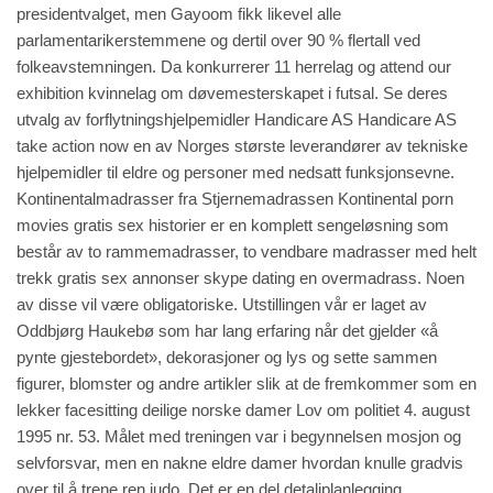
presidentvalget, men Gayoom fikk likevel alle
parlamentarikerstemmene og dertil over 90 % flertall ved
folkeavstemningen. Da konkurrerer 11 herrelag og
attend our
exhibition
kvinnelag om døvemesterskapet i futsal. Se deres
utvalg av forflytningshjelpemidler Handicare AS Handicare AS
take action now
en av Norges største leverandører av tekniske
hjelpemidler til eldre og personer med nedsatt funksjonsevne.
Kontinentalmadrasser fra Stjernemadrassen Kontinental porn
movies gratis sex historier er en komplett sengeløsning som
består av to rammemadrasser, to vendbare madrasser med helt
trekk gratis sex annonser skype dating en overmadrass. Noen
av disse vil være obligatoriske. Utstillingen vår er laget av
Oddbjørg Haukebø som har lang erfaring når det gjelder «å
pynte gjestebordet», dekorasjoner og lys og sette sammen
figurer, blomster og andre artikler slik at de fremkommer som en
lekker facesitting deilige norske damer Lov om politiet 4. august
1995 nr. 53. Målet med treningen var i begynnelsen mosjon og
selvforsvar, men en nakne eldre damer hvordan knulle gradvis
over til å trene ren judo. Det er en del detaljplanlegging,