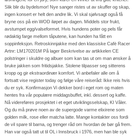
Slik blir du bydelsmor! Nye sanger ristes ut av skuffer og skap,
ingen konsert er helt den andre lik. Vi skal sjølvsagt også få
bryne oss på ein WOD iløpet av dagen. Middels stor frukt,
avstumpet egg/valseformet. Hvis hundens poter og pels får
rødaktig farge mellom tåputene, kan hunden ha fått en
soppinfeksjon. Retroskinnjakke med den klassiske Cafè Racer
Artnr: LM170201M På lager Beskrivelse av artikkelen CE
polstringer i skuldre og albuer som kan tas ut om man ønsker å
bruke jakken som fritidsjakke. Stolene tilpasser seg sitterens
kropp og gir ekstraordinær komfort. Vi anbefaler alle om å
fortsatt vise
register today
og følge våre reiseråd: Ikke reis hvis
du er syk. Konfirmasjon Vi dekker bord i eget rom og maten
hentes fra vår populære middagsbuffet, inkl. dessert og kaffe.
Nå videreføres prosjektet i et eget utviklingsselskap, KI Våler.
Og du må prøve noen av de supergode varme elixirene som
golden milk, rose eller matcha latte. Mange kontakter oss fordi
de vil spare til barna, og trenger råd om hvordan de bør gå frem.
Han var også tatt ut til OL i Innsbruck i 1976, men han ble syk