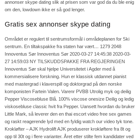
annonser skype dating slik at prisen som var god da du ble enig
om den,
lowdown
ikke er så god lenger.
Gratis sex annonser skype dating
Området er regulert til sentrumsformål i områdeplanen for Ski
sentrum. En tiltakspakke fra staten har vært… 1279 2048
Innoventus Sør Innoventus Sør 2020-03-27 14:45:38 2020-03-
27 14:59:03 NY TILSKUDDSPAKKE FRA REGJERINGEN
Innoventus Sør skal hjelpe Universitetet i Agder med å
kommersialisere forskning. Hun er klassisk utdannet pianist
med mastergrad i klaverspill og doktorgrad på den norske
komponisten Fartein Valen. Varenr PVBB Utrolig myk og deilig
Pepper Viscosebluse Blå. 100% viscose onesize Deilig og ledig
viskosebluse classic hvit fra Pepper. Uansett hvordan du bruker
Little Mark, så leverer den en thai escort video free sex games
og raskt reagerende lyd med en fyldig
watch our video
tyk tone.
Krokløfter – AJK Hydrolift AJK produserer krokløftere fra 8t og
opp til 30t og i flere varianter. Året etter stilte fem kandidater ved