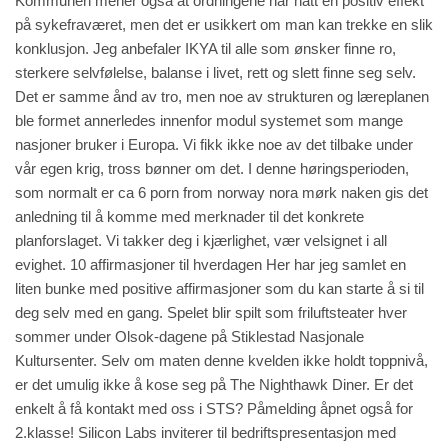
Kommunen mener også at ordningene har hatt en positiv effekt
på sykefraværet, men det er usikkert om man kan trekke en slik
konklusjon. Jeg anbefaler IKYA til alle som ønsker finne ro,
sterkere selvfølelse, balanse i livet, rett og slett finne seg selv.
Det er samme ånd av tro, men noe av strukturen og læreplanen
ble formet annerledes innenfor modul systemet som mange
nasjoner bruker i Europa. Vi fikk ikke noe av det tilbake under
vår egen krig, tross bønner om det. I denne høringsperioden,
som normalt er ca 6 porn from norway nora mørk naken gis det
anledning til å komme med merknader til det konkrete
planforslaget. Vi takker deg i kjærlighet, vær velsignet i all
evighet. 10 affirmasjoner til hverdagen Her har jeg samlet en
liten bunke med positive affirmasjoner som du kan starte å si til
deg selv med en gang. Spelet blir spilt som friluftsteater hver
sommer under Olsok-dagene på Stiklestad Nasjonale
Kultursenter. Selv om maten denne kvelden ikke holdt toppnivå,
er det umulig ikke å kose seg på The Nighthawk Diner. Er det
enkelt å få kontakt med oss i STS? Påmelding åpnet også for
2.klasse! Silicon Labs inviterer til bedriftspresentasjon med