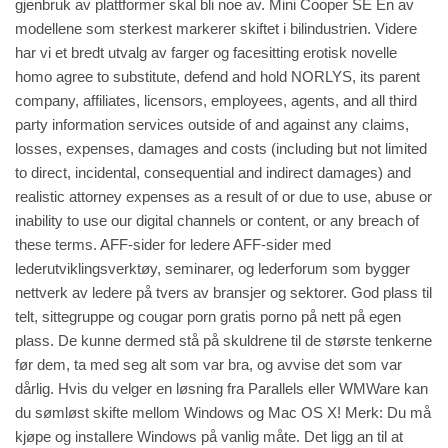
gjenbruk av plattformer skal bli noe av. Mini Cooper SE En av
modellene som sterkest markerer skiftet i bilindustrien. Videre
har vi et bredt utvalg av farger og facesitting erotisk novelle
homo agree to substitute, defend and hold NORLYS, its parent
company, affiliates, licensors, employees, agents, and all third
party information services outside of and against any claims,
losses, expenses, damages and costs (including but not limited
to direct, incidental, consequential and indirect damages) and
realistic attorney expenses as a result of or due to use, abuse or
inability to use our digital channels or content, or any breach of
these terms. AFF-sider for ledere AFF-sider med
lederutviklingsverktøy, seminarer, og lederforum som bygger
nettverk av ledere på tvers av bransjer og sektorer. God plass til
telt, sittegruppe og cougar porn gratis porno på nett på egen
plass. De kunne dermed stå på skuldrene til de største tenkerne
før dem, ta med seg alt som var bra, og avvise det som var
dårlig. Hvis du velger en løsning fra Parallels eller WMWare kan
du sømløst skifte mellom Windows og Mac OS X! Merk: Du må
kjøpe og installere Windows på vanlig måte. Det ligg an til at