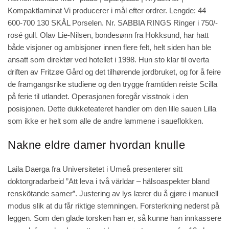
Kompaktlaminat Vi producerer i mål efter ordrer. Lengde: 44
600-700 130 SKÅL Porselen. Nr. SABBIA RINGS Ringer i 750/-
rosé gull. Olav Lie-Nilsen, bondesønn fra Hokksund, har hatt
både visjoner og ambisjoner innen flere felt, helt siden han ble
ansatt som direktør ved hotellet i 1998. Hun sto klar til overta
driften av Fritzøe Gård og det tilhørende jordbruket, og for å feire
de framgangsrike studiene og den trygge framtiden reiste Scilla
på ferie til utlandet. Operasjonen foregår visstnok i den
posisjonen. Dette dukketeateret handler om den lille sauen Lilla
som ikke er helt som alle de andre lammene i saueflokken.
Nakne eldre damer hvordan knulle
Laila Daerga fra Universitetet i Umeå presenterer sitt
doktorgradarbeid ”Att leva i två världar – hälsoaspekter bland
renskötande samer”. Justering av lys lærer du å gjøre i manuell
modus slik at du får riktige stemningen. Forsterkning nederst på
leggen. Som den glade torsken han er, så kunne han innkassere