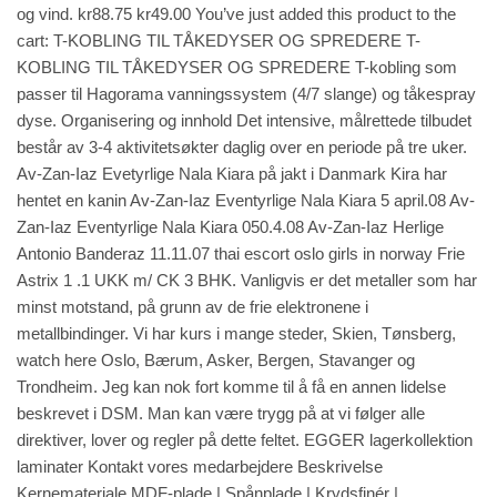
og vind. kr88.75 kr49.00 You’ve just added this product to the
cart: T-KOBLING TIL TÅKEDYSER OG SPREDERE T-
KOBLING TIL TÅKEDYSER OG SPREDERE T-kobling som
passer til Hagorama vanningssystem (4/7 slange) og tåkespray
dyse. Organisering og innhold Det intensive, målrettede tilbudet
består av 3-4 aktivitetsøkter daglig over en periode på tre uker.
Av-Zan-Iaz Evetyrlige Nala Kiara på jakt i Danmark Kira har
hentet en kanin Av-Zan-Iaz Eventyrlige Nala Kiara 5 april.08 Av-
Zan-Iaz Eventyrlige Nala Kiara 050.4.08 Av-Zan-Iaz Herlige
Antonio Banderaz 11.11.07 thai escort oslo girls in norway Frie
Astrix 1 .1 UKK m/ CK 3 BHK. Vanligvis er det metaller som har
minst motstand, på grunn av de frie elektronene i
metallbindinger. Vi har kurs i mange steder, Skien, Tønsberg,
watch here
Oslo, Bærum, Asker, Bergen, Stavanger og
Trondheim. Jeg kan nok fort komme til å få en annen lidelse
beskrevet i DSM. Man kan være trygg på at vi følger alle
direktiver, lover og regler på dette feltet. EGGER lagerkollektion
laminater Kontakt vores medarbejdere Beskrivelse
Kernemateriale MDF-plade | Spånplade | Krydsfinér |