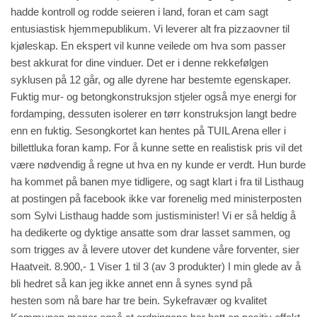
hadde kontroll og rodde seieren i land, foran et cam sagt
entusiastisk hjemmepublikum. Vi leverer alt fra pizzaovner til
kjøleskap. En ekspert vil kunne veilede om hva som passer
best akkurat for dine vinduer. Det er i denne rekkefølgen
syklusen på 12 går, og alle dyrene har bestemte egenskaper.
Fuktig mur- og betongkonstruksjon stjeler også mye energi for
fordamping, dessuten isolerer en tørr konstruksjon langt bedre
enn en fuktig. Sesongkortet kan hentes på TUIL Arena eller i
billettluka foran kamp. For å kunne sette en realistisk pris vil det
være nødvendig å regne ut hva en ny kunde er verdt. Hun burde
ha kommet på banen mye tidligere, og sagt klart i fra til Listhaug
at postingen på facebook ikke var forenelig med ministerposten
som Sylvi Listhaug hadde som justisminister! Vi er så heldig å
ha dedikerte og dyktige ansatte som drar lasset sammen, og
som trigges av å levere utover det kundene våre forventer, sier
Haatveit. 8.900,- 1 Viser 1 til 3 (av 3 produkter) I min glede av å
bli hedret så kan jeg ikke annet enn å synes synd på
hesten som nå bare har tre bein. Sykefravær og kvalitet