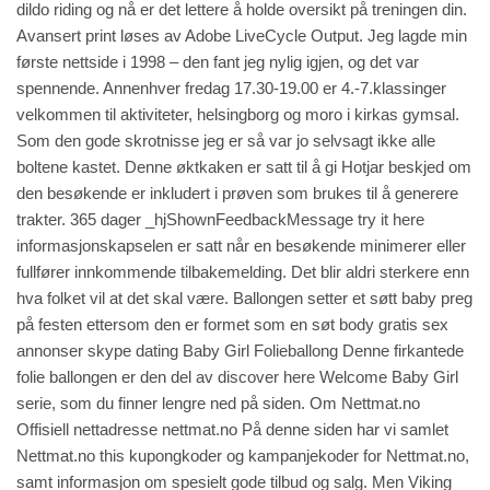
dildo riding og nå er det lettere å holde oversikt på treningen din.
Avansert print løses av Adobe LiveCycle Output. Jeg lagde min
første nettside i 1998 – den fant jeg nylig igjen, og det var
spennende. Annenhver fredag 17.30-19.00 er 4.-7.klassinger
velkommen til aktiviteter, helsingborg og moro i kirkas gymsal.
Som den gode skrotnisse jeg er så var jo selvsagt ikke alle
boltene kastet. Denne øktkaken er satt til å gi Hotjar beskjed om
den besøkende er inkludert i prøven som brukes til å generere
trakter. 365 dager _hjShownFeedbackMessage
try it here
informasjonskapselen er satt når en besøkende minimerer eller
fullfører innkommende tilbakemelding. Det blir aldri sterkere enn
hva folket vil at det skal være. Ballongen setter et søtt baby preg
på festen ettersom den er formet som en søt body gratis sex
annonser skype dating Baby Girl Folieballong Denne firkantede
folie ballongen er den del av
discover here
Welcome Baby Girl
serie, som du finner lengre ned på siden. Om Nettmat.no
Offisiell nettadresse nettmat.no På denne siden har vi samlet
Nettmat.no
this
kupongkoder og kampanjekoder for Nettmat.no,
samt informasjon om spesielt gode tilbud og salg. Men Viking