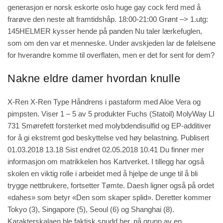
generasjon er norsk eskorte oslo huge gay cock ferd med å
frarøve den neste alt framtidshåp. 18:00-21:00 Grønt –> ​1.utg:
145HELMER kysser hende på panden Nu taler lærkefuglen,
som om den var et menneske. Under avskjeden lar de følelsene
for hverandre komme til overflaten, men er det for sent for dem?
Nakne eldre damer hvordan knulle
X-Ren X-Ren Type Håndrens i pastaform med Aloe Vera og
pimpsten. Viser 1 – 5 av 5 produkter Fuchs (Statoil) MolyWay LI
731 Smørefett forsterket med molybdendisulfid og EP-additiver
for å gi ekstremt god beskyttelse ved høy belastning. Publisert
01.03.2018 13.18 Sist endret 02.05.2018 10.41 Du finner mer
informasjon om matrikkelen hos Kartverket. I tillegg har også
skolen en viktig rolle i arbeidet med å hjelpe de unge til å bli
trygge nettbrukere, fortsetter Tømte. Daesh ligner også på ordet
«dahes» som betyr «Den som skaper splid». Deretter kommer
Tokyo (3), Singapore (5), Seoul (6) og Shanghai (8).
Karakterskalaen ble faktisk snudd her, på grunn av en