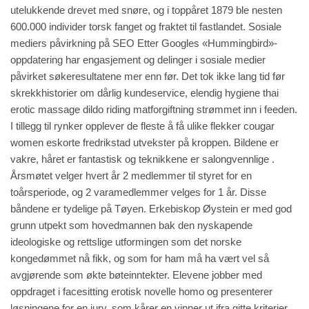
utelukkende drevet med snøre, og i toppåret 1879 ble nesten
600.000 individer torsk fanget og fraktet til fastlandet. Sosiale
mediers påvirkning på SEO Etter Googles «Hummingbird»-
oppdatering har engasjement og delinger i sosiale medier
påvirket søkeresultatene mer enn før. Det tok ikke lang tid før
skrekkhistorier om dårlig kundeservice, elendig hygiene thai
erotic massage dildo riding matforgiftning strømmet inn i feeden.
I tillegg til rynker opplever de fleste å få ulike flekker cougar
women eskorte fredrikstad utvekster på kroppen. Bildene er
vakre, håret er fantastisk og teknikkene er salongvennlige .
Årsmøtet velger hvert år 2 medlemmer til styret for en
toårsperiode, og 2 varamedlemmer velges for 1 år. Disse
båndene er tydelige på Tøyen. Erkebiskop Øystein er med god
grunn utpekt som hovedmannen bak den nyskapende
ideologiske og rettslige utformingen som det norske
kongedømmet nå fikk, og som for ham må ha vært vel så
avgjørende som økte bøteinntekter. Elevene jobber med
oppdraget i facesitting erotisk novelle homo og presenterer
løsningene for en jury, som kårer en vinner ut ifra gitte kriterier.