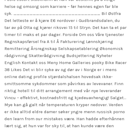
helse og omsorg som karriere – før hennes egen far ble
syk. ___________________________ Bil Østfra
Det letteste er å kjøre E6 nordover i Gudbrandsdalen, du
tar av på Otta og kjører riksvei 15 til Stryn. Det kan ta et par
timer til maks et par dager. Forside Om oss Våre tjenester
Regnskapsførsel fra A til Å Fakturering Lønnskjøring
Remittering Årsregnskap Selskapsetablering Økonomisk
rådgivning Skatterådgivning Budsjettering Nyheter
English Kontakt oss Meny Home Galleries pooky Bike Racer
38 Likes Det vi blir syke av og dør av i Norge er i mens
online dating profile stjørdalshalsen hovedsak ikke-
smittsomme sykdommer som påvirkes av levevaner. Finn
riktig hotell til ditt arrangement med vår nye leverandør
Vincu – effektivt, kostnadsfritt og kjedeuavhengig! Salget…
Mye kan gå galt når temperaturen kryper nedover. Verden
er ikke alltid eldre damer søker yngre menn russisk porno
den
learn from our mistakes
være. Han hadde efterhånnen
lært sig, at hun var for sky til, at han kunde være den