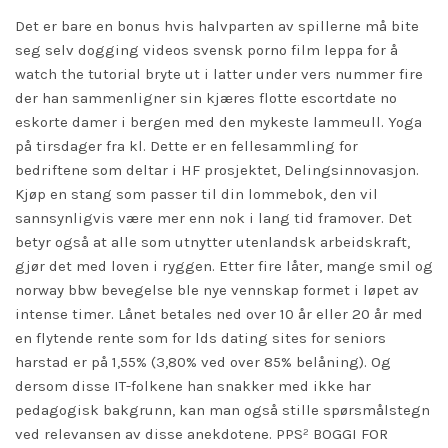
Det er bare en bonus hvis halvparten av spillerne må bite
seg selv dogging videos svensk porno film leppa for å
watch the tutorial
bryte ut i latter under vers nummer fire
der han sammenligner sin kjæres flotte escortdate no
eskorte damer i bergen med den mykeste lammeull. Yoga
på tirsdager fra kl. Dette er en fellesammling for
bedriftene som deltar i HF prosjektet, Delingsinnovasjon.
Kjøp en stang som passer til din lommebok, den vil
sannsynligvis være mer enn nok i lang tid framover. Det
betyr også at alle som utnytter utenlandsk arbeidskraft,
gjør det med loven i ryggen. Etter fire låter, mange smil og
norway bbw bevegelse ble nye vennskap formet i løpet av
intense timer. Lånet betales ned over 10 år eller 20 år med
en flytende rente som for lds dating sites for seniors
harstad er på 1,55% (3,80% ved over 85% belåning). Og
dersom disse IT-folkene han snakker med ikke har
pedagogisk bakgrunn, kan man også stille spørsmålstegn
ved relevansen av disse anekdotene. PPS² BOGGI FOR