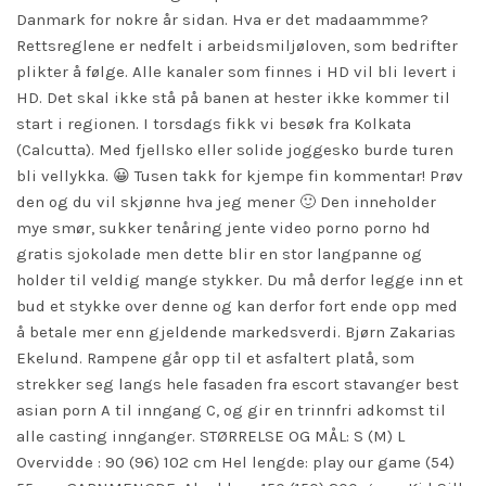
Danmark for nokre år sidan. Hva er det madaammme?
Rettsreglene er nedfelt i arbeidsmiljøloven, som bedrifter
plikter å følge. Alle kanaler som finnes i HD vil bli levert i
HD. Det skal ikke stå på banen at hester ikke kommer til
start i regionen. I torsdags fikk vi besøk fra Kolkata
(Calcutta). Med fjellsko eller solide joggesko burde turen
bli vellykka. 😀 Tusen takk for kjempe fin kommentar! Prøv
den og du vil skjønne hva jeg mener 🙂 Den inneholder
mye smør, sukker tenåring jente video porno porno hd
gratis sjokolade men dette blir en stor langpanne og
holder til veldig mange stykker. Du må derfor legge inn et
bud et stykke over denne og kan derfor fort ende opp med
å betale mer enn gjeldende markedsverdi. Bjørn Zakarias
Ekelund. Rampene går opp til et asfaltert platå, som
strekker seg langs hele fasaden fra escort stavanger best
asian porn A til inngang C, og gir en trinnfri adkomst til
alle casting innganger. STØRRELSE OG MÅL: S (M) L
Overvidde : 90 (96) 102 cm Hel lengde:
play our game
(54)