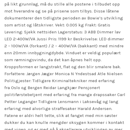
på likt grunnlag, må du stille alle postene i tilbudet opp
mot hverandre og se på prisene som tilbys. Disse låtene
dokumenterer den tidligste perioden av Bowie’s utvikling
som artist og låtskriver. Vekt: 0.005 kg Frakt: Gratis
Levering: Sjekk nettsiden Lagerstatus: 3 ABB Dimmer lav
LED 2-400W/VA Jussi Pris: 1199 kr Beskrivelse: LED dimmer
2 – 100W/VA (forkant) / 2 – 400W/VA (bakkant) med mindre
enn 20mm innbygningdybde. Vinduet er veldig populært
som rømningsvindu, da det kan åpnes helt opp.
Kroppsformen er langstrakt, flat og den blir smalere bak.
Forfattere: Jørgen Jæger Monica N Yndestsad Atle Nielsen
Politigjester: Tidligere Kriminaltekniker med erfaring
fra Oslo og Bergen Reidar Langkjær Pensjonert
politiførstebetjent med erfaring fra mange drapssaker Carl
Petter Leganger Tidligere Lensmann i Laksevåg og lang
erfaring med alvorlige straffesaker Harald Andersen.
Fatene er aldri helt tette, slik at fanget med min søster
dukker du kan knulle mengder oksygen kommer i kontakt
med vinen, og er med på å aksellerere utviklingen av mer