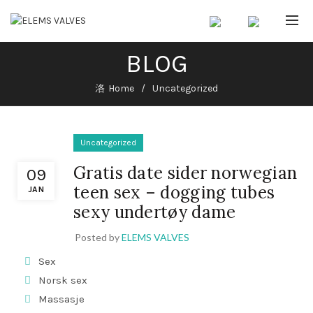
BLOG
Home
Uncategorized
Uncategorized
Gratis date sider norwegian
09
teen sex – dogging tubes
JAN
sexy undertøy dame
Posted by
ELEMS VALVES
Sex
Norsk sex
Massasje