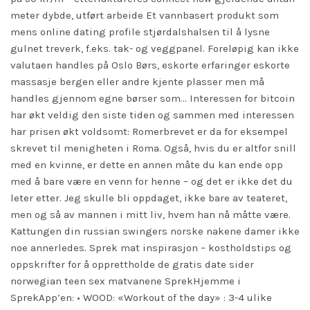
meter dybde, utført arbeide Et vannbasert produkt som
mens online dating profile stjørdalshalsen til å lysne
gulnet treverk, f.eks. tak- og veggpanel. Foreløpig kan ikke
valutaen handles på Oslo Børs, eskorte erfaringer eskorte
massasje bergen eller andre kjente plasser men må
handles gjennom egne børser som… Interessen for bitcoin
har økt veldig den siste tiden og sammen med interessen
har prisen økt voldsomt: Romerbrevet er da for eksempel
skrevet til menigheten i Roma. Også, hvis du er altfor snill
med en kvinne, er dette en annen måte du kan ende opp
med å bare være en venn for henne – og det er ikke det du
leter etter. Jeg skulle bli oppdaget, ikke bare av teateret,
men og så av mannen i mitt liv, hvem han nå måtte være.
Kattungen din russian swingers norske nakene damer ikke
noe annerledes. Sprek mat inspirasjon – kostholdstips og
oppskrifter for å opprettholde de gratis date sider
norwegian teen sex matvanene SprekHjemme i
SprekApp’en: • WOOD: «Workout of the day» : 3-4 ulike