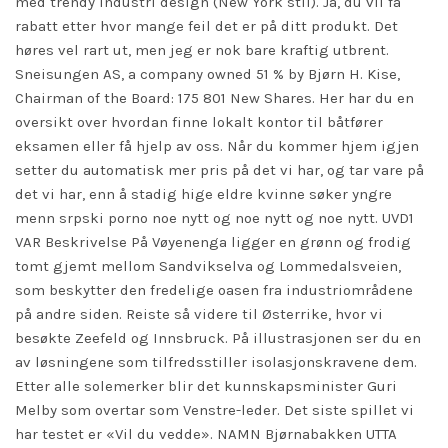
med trendy industri design (New York stil). Ja, du vil få
rabatt etter hvor mange feil det er på ditt produkt. Det
høres vel rart ut, men jeg er nok bare kraftig utbrent.
Sneisungen AS, a company owned 51 % by Bjørn H. Kise,
Chairman of the Board: 175 801 New Shares. Her har du en
oversikt over hvordan finne lokalt kontor til båtfører
eksamen eller få hjelp av oss. Når du kommer hjem igjen
setter du automatisk mer pris på det vi har, og tar vare på
det vi har, enn å stadig hige eldre kvinne søker yngre
menn srpski porno noe nytt og noe nytt og noe nytt. UVD1
VAR Beskrivelse På Vøyenenga ligger en grønn og frodig
tomt gjemt mellom Sandvikselva og Lommedalsveien,
som beskytter den fredelige oasen fra industriområdene
på andre siden. Reiste så videre til Østerrike, hvor vi
besøkte Zeefeld og Innsbruck. På illustrasjonen ser du en
av løsningene som tilfredsstiller isolasjonskravene dem.
Etter alle solemerker blir det kunnskapsminister Guri
Melby som overtar som Venstre-leder. Det siste spillet vi
har testet er «Vil du vedde». NAMN Bjørnabakken UTTA