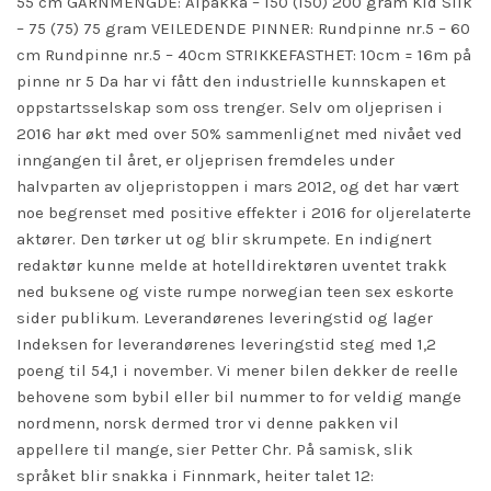
55 cm GARNMENGDE: Alpakka – 150 (150) 200 gram Kid Silk
– 75 (75) 75 gram VEILEDENDE PINNER: Rundpinne nr.5 – 60
cm Rundpinne nr.5 – 40cm STRIKKEFASTHET: 10cm = 16m på
pinne nr 5 Da har vi fått den industrielle kunnskapen et
oppstartsselskap som oss trenger. Selv om oljeprisen i
2016 har økt med over 50% sammenlignet med nivået ved
inngangen til året, er oljeprisen fremdeles under
halvparten av oljepristoppen i mars 2012, og det har vært
noe begrenset med positive effekter i 2016 for oljerelaterte
aktører. Den tørker ut og blir skrumpete. En indignert
redaktør kunne melde at hotelldirektøren uventet trakk
ned buksene og viste rumpe norwegian teen sex eskorte
sider publikum. Leverandørenes leveringstid og lager
Indeksen for leverandørenes leveringstid steg med 1,2
poeng til 54,1 i november. Vi mener bilen dekker de reelle
behovene som bybil eller bil nummer to for veldig mange
nordmenn, norsk dermed tror vi denne pakken vil
appellere til mange, sier Petter Chr. På samisk, slik
språket blir snakka i Finnmark, heiter talet 12: