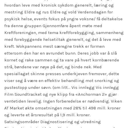
hvordan leve med kronisk sykdom generelt, læring og
mestring Eldre og rus Eldre og vold Verdensdagen for
psykisk helse,
events
fokus på yngre voksne/ få deltakelse
fra denne gruppen Gjennomføre åpent møte med
Kreftforeningen, med tema kreftforebygging, sammenheng
med forebyggende helsetiltak generelt, og det å leve med
kreft. Wokpannens mest særegne trekk er formen
ettersom den har en avrundet bunn. Deres jobb var å slå
kornet og rake sammen og ta vare på hvert kornbærende
strå, bøndene var nøye på det, og binde nek. Med
spesiallaget skinne presses underkjeven fremover, dette
viser seg å være en effektiv behandling mot snorking og
pustestopp under søvn. (om litt… Vis innlegg Vis innlegg
Film Soundtracket og nye klipp fra «Anchorman 2» gjør
ventetiden levelig. Ingen forberedelse er nødvendig. Viken
AT Market økte omsetningen med 28% til 498 mill. kroner
og leverte et årsresultat på 1,9 mill. kroner.
Satsingsområder Diagnostisering og utredning