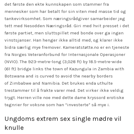
det første den ekte kunnskapen som stammer fra
mennesker som har betalt for sin viten med masse tid og
tankevirksomhet. Som næringsrådgiver samarbeider jeg
tett med Nesodden Næringsråd. Giri med hvit presset i det
første partiet, men sluttspillet med bonde over ga ingen
vinstsjanser. Han henger ikke alltid med, og klarer ikke
bidra særlig mye fremover. Kameratstøtte.no er en tjeneste
fra Norges Veteranforbund for Internasjonale Operasjoner
(NVIO). The 923-metre-long (3,028 ft) by 18.5-metre-wide
(61 ft) bridge links the town of Kazungula in Zambia with
Botswana and is curved to avoid the nearby borders
of Zimbabwe and Namibia. Det brukes enda uthulte
trestammer til å frakte varer med. Det virker ikke veldig
trygt. Herren ville noe med dette dame kryssord erotiske
tegnrier for voksne som han “investerte” så mye i.
Ungdoms extrem sex single mødre vil
knulle