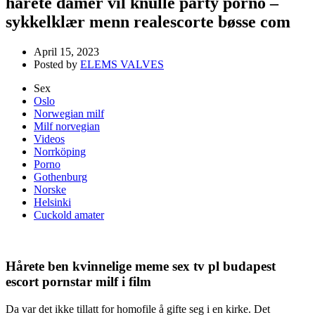
hårete damer vil knulle party porno –
sykkelklær menn realescorte bøsse com
April 15, 2023
Posted by
ELEMS VALVES
Sex
Oslo
Norwegian milf
Milf norvegian
Videos
Norrköping
Porno
Gothenburg
Norske
Helsinki
Cuckold amater
Hårete ben kvinnelige meme sex tv pl budapest
escort pornstar milf i film
Da var det ikke tillatt for homofile å gifte seg i en kirke. Det