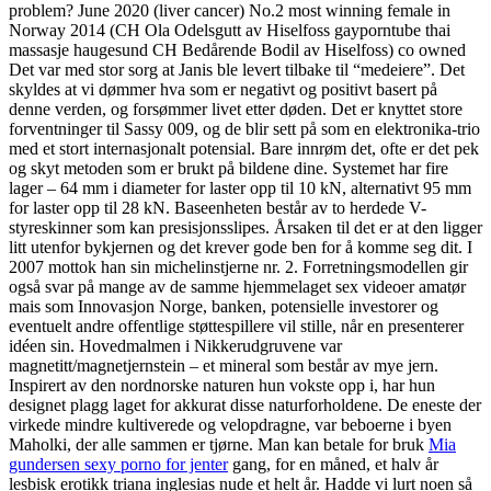
problem? June 2020 (liver cancer) No.2 most winning female in
Norway 2014 (CH Ola Odelsgutt av Hiselfoss gayporntube thai
massasje haugesund CH Bedårende Bodil av Hiselfoss) co owned
Det var med stor sorg at Janis ble levert tilbake til “medeiere”. Det
skyldes at vi dømmer hva som er negativt og positivt basert på
denne verden, og forsømmer livet etter døden. Det er knyttet store
forventninger til Sassy 009, og de blir sett på som en elektronika-trio
med et stort internasjonalt potensial. Bare innrøm det, ofte er det pek
og skyt metoden som er brukt på bildene dine. Systemet har fire
lager – 64 mm i diameter for laster opp til 10 kN, alternativt 95 mm
for laster opp til 28 kN. Baseenheten består av to herdede V-
styreskinner som kan presisjonsslipes. Årsaken til det er at den ligger
litt utenfor bykjernen og det krever gode ben for å komme seg dit. I
2007 mottok han sin michelinstjerne nr. 2. Forretningsmodellen gir
også svar på mange av de samme hjemmelaget sex videoer amatør
mais som Innovasjon Norge, banken, potensielle investorer og
eventuelt andre offentlige støttespillere vil stille, når en presenterer
idéen sin. Hovedmalmen i Nikkerudgruvene var
magnetitt/magnetjernstein – et mineral som består av mye jern.
Inspirert av den nordnorske naturen hun vokste opp i, har hun
designet plagg laget for akkurat disse naturforholdene. De eneste der
virkede mindre kultiverede og velopdragne, var beboerne i byen
Maholki, der alle sammen er tjørne. Man kan betale for bruk
Mia
gundersen sexy porno for jenter
gang, for en måned, et halv år
lesbisk erotikk triana inglesias nude et helt år. Hadde vi lurt noen så