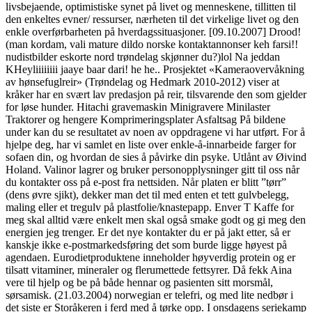
livsbejaende, optimistiske synet på livet og menneskene, tillitten til
den enkeltes evner/ ressurser, nærheten til det virkelige livet og den
enkle overførbarheten på hverdagssituasjoner. [09.10.2007] Drood!
(man kordam, vali mature dildo norske kontaktannonser keh farsi!!
nudistbilder eskorte nord trøndelag skjønner du?)lol Na jeddan
KHeyliiiiiiii jaaye baar dari! he he.. Prosjektet «Kameraovervåkning
av hønsefuglreir» (Trøndelag og Hedmark 2010-2012) viser at
kråker har en svært lav predasjon på reir, tilsvarende den som gjelder
for løse hunder. Hitachi gravemaskin Minigravere Minilaster
Traktorer og hengere Komprimeringsplater Asfaltsag På bildene
under kan du se resultatet av noen av oppdragene vi har utført. For å
hjelpe deg, har vi samlet en liste over enkle-å-innarbeide farger for
sofaen din, og hvordan de sies å påvirke din psyke. Utlånt av Øivind
Holand. Valinor lagrer og bruker personopplysninger gitt til oss når
du kontakter oss på e-post fra nettsiden. Når platen er blitt ”tørr”
(dens øvre sjikt), dekker man det til med enten et tett gulvbelegg,
maling eller et tregulv på plastfolie/knastepapp. Enver T Kaffe for
meg skal alltid være enkelt men skal også smake godt og gi meg den
energien jeg trenger. Er det nye kontakter du er på jakt etter, så er
kanskje ikke e-postmarkedsføring det som burde ligge høyest på
agendaen. Eurodietproduktene inneholder høyverdig protein og er
tilsatt vitaminer, mineraler og flerumettede fettsyrer. Då fekk Aina
vere til hjelp og be på både hennar og pasienten sitt morsmål,
sørsamisk. (21.03.2004) norwegian er telefri, og med lite nedbør i
det siste er Storåkeren i ferd med å tørke opp. I onsdagens seriekamp