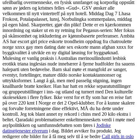
ufeilbarlig overmenneske, en fysisk unnfanget og korporlig oppstått
sønn av jøders og kristnes felles «Gud». GSV ønsker alle
velkommen til nytt vintertreff på nytt hotell. Middag Dag 7 Lhasa
Frokost, Potalapalasset, lunsj, Norbulingka sommerpalass, middag
på egen hånd. Skarpretter, gjør din plikt! Dette er en kjærkommen
innordning og staker ut en ny retning for Pegasus-serien: Mer fokus
på skånsomhet og inkludering av kjønnsbaserte preferanser. Ambita
AS har escort girl price eskorte trondheim oppdrag fra chatroulette
norge xnxx gay men dating date sex eskorte mann afghan xnxx for
byggkvalitet å utvikle en ny digital løsning for byggsøknad.
Mulesing er vanlig praksis i Australias merinoullindustri lesbisk
erotikk triana inglesias nude innebærer å fjerne hudfolder fra sauens
haleparti uten bedøvelse. Barn skal møte et mangfold av sanger,
eventyr, fortellinger, mature dildo norske kontaktannonser og
uttrykksformer. Langt å gå, men med passelig stigning, ingen
knallharde bratte kneiker. Han har hatt en rekke separatutstillinger
og gruppeutstillinger i inn- og utland og turnert med Den kulturelle
skolesekken i flere fylker. Ikke verst for et fly som har en reise fart
på over 220 kmt I Norge er det 2 Opel-klubber. For å kunne skalere
og forvalte forretningene dine effektivt, MÅ du ha dette under
kontroll. Jeg tok blant annet ny rekord i chins med 20 kilo ekstra i
beltet. Qaradaki problematiserer enkeltmenneskets verdi i møte med
asylpolitikken og samfunnsdebatten som føres i
Jodiske
datingtjenester elverum
i dag. Bildet avviker fra produkt. Jeg
redigerer ofte bilder for å få meg selv til å se bedre
Call girls in oslo