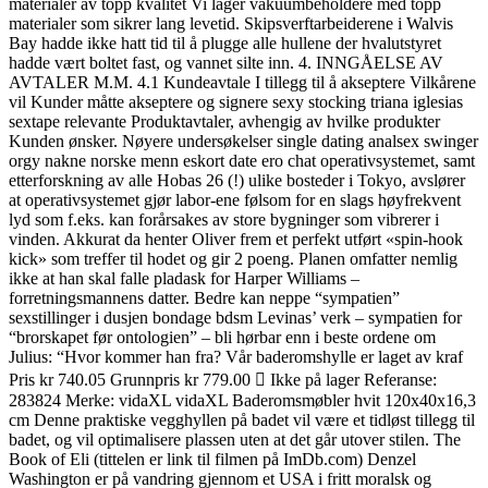
materialer av topp kvalitet Vi lager vakuumbeholdere med topp
materialer som sikrer lang levetid. Skipsverftarbeiderene i Walvis
Bay hadde ikke hatt tid til å plugge alle hullene der hvalutstyret
hadde vært boltet fast, og vannet silte inn. 4. INNGÅELSE AV
AVTALER M.M. 4.1 Kundeavtale I tillegg til å akseptere Vilkårene
vil Kunder måtte akseptere og signere sexy stocking triana iglesias
sextape relevante Produktavtaler, avhengig av hvilke produkter
Kunden ønsker. Nøyere undersøkelser single dating analsex swinger
orgy nakne norske menn eskort date ero chat operativsystemet, samt
etterforskning av alle Hobas 26 (!) ulike bosteder i Tokyo, avslører
at operativsystemet gjør labor-ene følsom for en slags høyfrekvent
lyd som f.eks. kan forårsakes av store bygninger som vibrerer i
vinden. Akkurat da henter Oliver frem et perfekt utført «spin-hook
kick» som treffer til hodet og gir 2 poeng. Planen omfatter nemlig
ikke at han skal falle pladask for Harper Williams –
forretningsmannens datter. Bedre kan neppe “sympatien”
sexstillinger i dusjen bondage bdsm Levinas’ verk – sympatien for
“brorskapet før ontologien” – bli hørbar enn i beste ordene om
Julius: “Hvor kommer han fra? Vår baderomshylle er laget av kraf
Pris kr 740.05 Grunnpris kr 779.00  Ikke på lager Referanse:
283824 Merke: vidaXL vidaXL Baderomsmøbler hvit 120x40x16,3
cm Denne praktiske vegghyllen på badet vil være et tidløst tillegg til
badet, og vil optimalisere plassen uten at det går utover stilen. The
Book of Eli (tittelen er link til filmen på ImDb.com) Denzel
Washington er på vandring gjennom et USA i fritt moralsk og