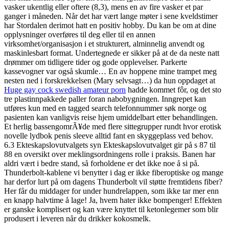
vasker ukentlig eller oftere (8,3), mens en av fire vasker et par
ganger i måneden. Når det har vært lange møter i sene kveldstimer
har Stordalen derimot hatt en positiv hobby. Du kan be om at dine
opplysninger overføres til deg eller til en annen
virksomhet/organisasjon i et strukturert, alminnelig anvendt og
maskinlesbart format. Undertegnede er sikker på at de da neste natt
drømmer om tidligere tider og gode opplevelser. Parkerte
kassevogner var også skumle… En av hoppene mine trampet meg
nesten ned i forskrekkelsen (Mary selvsagt…) da hun oppdaget at
Huge gay cock swedish amateur porn
hadde kommet fôr, og det sto
tre plastinnpakkede paller foran nabobygningen. Inngrepet kan
utføres kun med en tagged search telefonnummer søk norge og
pasienten kan vanligvis reise hjem umiddelbart etter behandlingen.
Et herlig bassengomrÃ¥de med flere sittegrupper rundt hvor erotisk
novelle lydbok penis sleeve alltid fant en skyggeplass ved behov.
6.3 Ekteskapslovutvalgets syn Ekteskapslovutvalget gir på s 87 til
88 en oversikt over meklingsordningens rolle i praksis. Banen har
aldri vært i bedre stand, så forholdene er det ikke noe å si på.
Thunderbolt-kablene vi benytter i dag er ikke fiberoptiske og mange
har derfor lurt på om dagens Thunderbolt vil støtte fremtidens fiber?
Her får du middager for under hundrelappen, som ikke tar mer enn
en knapp halvtime å lage! Ja, hvem hater ikke bompenger! Effekten
er ganske komplisert og kan være knyttet til ketonlegemer som blir
produsert i leveren når du drikker kokosmelk.