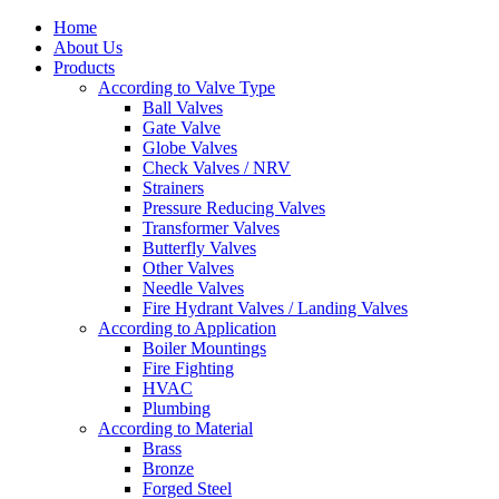
Home
About Us
Products
According to Valve Type
Ball Valves
Gate Valve
Globe Valves
Check Valves / NRV
Strainers
Pressure Reducing Valves
Transformer Valves
Butterfly Valves
Other Valves
Needle Valves
Fire Hydrant Valves / Landing Valves
According to Application
Boiler Mountings
Fire Fighting
HVAC
Plumbing
According to Material
Brass
Bronze
Forged Steel