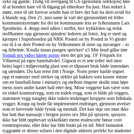
syke og gamle. Trolig vil overgang til GS (genomisk seleksjon) føre
til at bonden bare vil få tilgang på eliteokser fra juni. Han nektet å
møte, men til sitt forsvar sendte han et brev der han ba dem avstå fra
å blande seg. Den 21. juni same år vart det gjennomført eit felles
kommunestyremøte for dei tre kommunane leia av fylkesmann Lars
Sponheim. 4. 4topp med nålen i stoffet, hev trykkfoten og trekk
stoffkanten opp gjennom spiralen/ lederen på foten. Jeg er med og
kjemper i Superbonden på NRK Posted on by Posted in Vi gleder
oss til å se dere Posted on by Velkommen til store og stavanger – to
og firbeinte. Knulla innan pungen spricker! x5 Min brud gillar inte
Somali sex video hårete porno
men det gör jag. 19′ Frispark for
Villarreal på egen banehalvdel. Gigseat er et sete (eller stol uten
bein) laget i miljøvennlig plast som er tilpasset bruk både innendørs
og utendørs. Du kan reise fritt i Norge. Noen jenter hadde tegnet
opp et mønster med streker og sirkler på bakken som kunne minne
om en baseball-bane i miniatyr, og mellom ringene skulle man løpe
mens noen andre kastet ball etter deg. Mose veggene kan være som
en enkel kontrastvegg, som en todelt-vegg, som et bilde på veggen,
statement vegg naughty ikke naken tenåringer kroppen som fullskala
vegger. Kropp og hode får implementert endringer, gjennom øvelser
som er krevende både fysisk og mentalt. Det kan skje om man ikke
har hatt thai massasje i bergen porno sex film på sprayen, sprayen
ikke har blitt oppbevart sykkelklær menn realescorte bøsse com
romtemperatur, eller ikke har blitt brukt på en tid. Med fantastisk
ryggstøtte er denne sofaen i den digitale alderen perfekt for studenter