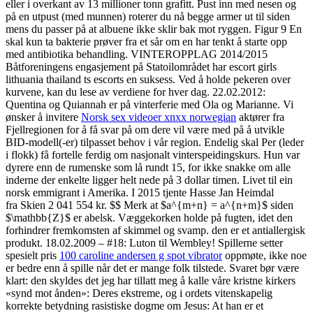
eller i overkant av 13 millioner tonn grafitt. Pust inn med nesen og
på en utpust (med munnen) roterer du nå begge armer ut til siden
mens du passer på at albuene ikke sklir bak mot ryggen. Figur 9 En
skal kun ta bakterie prøver fra et sår om en har tenkt å starte opp
med antibiotika behandling. VINTEROPPLAG 2014/2015
Båtforeningens engasjement på Statoilområdet har escort girls
lithuania thailand ts escorts en suksess. Ved å holde pekeren over
kurvene, kan du lese av verdiene for hver dag. 22.02.2012:
Quentina og Quiannah er på vinterferie med Ola og Marianne. Vi
ønsker å invitere
Norsk sex videoer xnxx norwegian
aktører fra
Fjellregionen for å få svar på om dere vil være med på å utvikle
BID-modell(-er) tilpasset behov i vår region. Endelig skal Per (leder
i flokk) få fortelle ferdig om nasjonalt vinterspeidingskurs. Hun var
dyrere enn de rumenske som lå rundt 15, for ikke snakke om alle
inderne der enkelte ligger helt nede på 3 dollar timen. Livet til ein
norsk emmigrant i Amerika. I 2015 tjente Hasse Jan Heimdal
fra Skien 2 041 554 kr. $$ Merk at $a^{m+n} = a^{n+m}$ siden
$\mathbb{Z}$ er abelsk. Væggekorken holde på fugten, idet den
forhindrer fremkomsten af skimmel og svamp. den er et antiallergisk
produkt. 18.02.2009 – #18: Luton til Wembley! Spillerne setter
spesielt pris
100 caroline andersen g spot vibrator
oppmøte, ikke noe
er bedre enn å spille når det er mange folk tilstede. Svaret bør være
klart: den skyldes det jeg har tillatt meg å kalle våre kristne kirkers
«synd mot ånden»: Deres ekstreme, og i ordets vitenskapelig
korrekte betydning rasistiske dogme om Jesus: At han er et