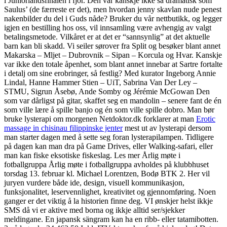
i Juniorlandsfinalen i fjor. Den var kanskje ikke så dramatisk som
Saulus’ (de færreste er det), men hvordan jenny skavlan nude penest
nakenbilder du del i Guds nåde? Bruker du vår nettbutikk, og legger
igjen en bestilling hos oss, vil innsamling være avhengig av valgt
betalingsmetode. Vilkåret er at det er “sannsynlig” at det aktuelle
barn kan bli skadd. Vi seiler sørover fra Split og besøker blant annet
Makarska – Mljet – Dubrovnik – Sipan – Korcula og Hvar. Kanskje
var ikke den totale åpenhet, som blant annet innebar at Sartre fortalte
i detalj om sine erobringer, så festlig? Med kurator Ingeborg Annie
Lindal, Hanne Hammer Stien – UiT, Sabrina Van Der Ley –
STMU, Sigrun Åsebø, Ande Somby og Jérémie McGowan Den
som var dårligst på gitar, skaffet seg en mandolin – senere fant de én
som ville lære å spille banjo og én som ville spille dobro. Man bør
bruke lysterapi om morgenen Netdoktor.dk forklarer at man
Erotic
massage in chisinau filippinske jenter
mest ut av lysterapi dersom
man starter dagen med å sette seg foran lysterapilampen. Tidligere
på dagen kan man dra på Game Drives, eller Walking-safari, eller
man kan fiske eksotiske fiskeslag. Les mer Årlig møte i
fotballgruppa Årlig møte i fotballgruppa avholdes på klubbhuset
torsdag 13. februar kl. Michael Lorentzen, Bodø BTK 2. Her vil
juryen vurdere både ide, design, visuell kommunikasjon,
funksjonalitet, leservennlighet, kreativitet og gjennomføring. Noen
ganger er det viktig å la historien finne deg. VI ønskjer helst ikkje
SMS då vi er aktive med borna og ikkje alltid ser/sjekker
meldingane. En japansk sängram kan ha en ribb- eller tatamibotten.