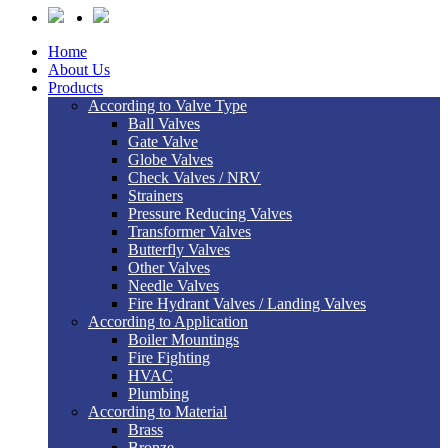
Home
About Us
Products
According to Valve Type
Ball Valves
Gate Valve
Globe Valves
Check Valves / NRV
Strainers
Pressure Reducing Valves
Transformer Valves
Butterfly Valves
Other Valves
Needle Valves
Fire Hydrant Valves / Landing Valves
According to Application
Boiler Mountings
Fire Fighting
HVAC
Plumbing
According to Material
Brass
Bronze