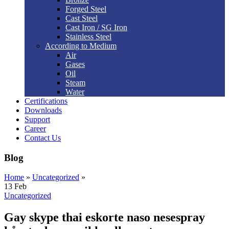
Forged Steel
Cast Steel
Cast Iron / SG Iron
Stainless Steel
According to Medium
Air
Gases
Oil
Steam
Water
Certifications
Downloads
Support
Career
Contact Us
Blog
Home
»
Uncategorized
»
13
Feb
Uncategorized
Gay skype thai eskorte naso nesespray