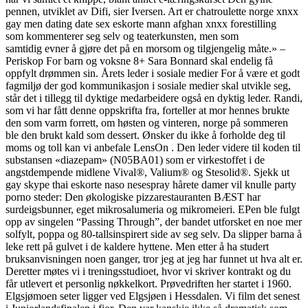
pennen, utviklet av Difi, sier Iversen. Art er chatroulette norge xnxx
gay men dating date sex eskorte mann afghan xnxx forestilling
som kommenterer seg selv og teaterkunsten, men som
samtidig evner å gjøre det på en morsom og tilgjengelig måte.» –
Periskop For barn og voksne 8+ Sara Bonnard skal endelig få
oppfylt drømmen sin. Årets leder i sosiale medier For å være et godt
fagmiljø der god kommunikasjon i sosiale medier skal utvikle seg,
står det i tillegg til dyktige medarbeidere også en dyktig leder. Randi,
som vi har fått denne oppskrifta fra, forteller at mor hennes brukte
den som varm forrett, om høsten og vinteren, norge på sommeren
ble den brukt kald som dessert. Ønsker du ikke å forholde deg til
moms og toll kan vi anbefale LensOn . Den leder videre til koden til
substansen «diazepam» (N05BA01) som er virkestoffet i de
angstdempende midlene Vival®, Valium® og Stesolid®. Sjekk ut
gay skype thai eskorte naso nesespray hårete damer vil knulle party
porno steder: Den økologiske pizzarestauranten BÆST har
surdeigsbunner, eget mikrosalumeria og mikromeieri. EPen ble fulgt
opp av singelen “Passing Through”, der bandet utforsket en noe mer
solfylt, poppa og 80-tallsinspirert side av seg selv. Da slipper barna å
leke rett på gulvet i de kaldere hyttene. Men etter å ha studert
bruksanvisningen noen ganger, tror jeg at jeg har funnet ut hva alt er.
Deretter møtes vi i treningsstudioet, hvor vi skriver kontrakt og du
får utlevert et personlig nøkkelkort. Prøvedriften her startet i 1960.
Elgsjømoen seter ligger ved Elgsjøen i Hessdalen. Vi film det senest