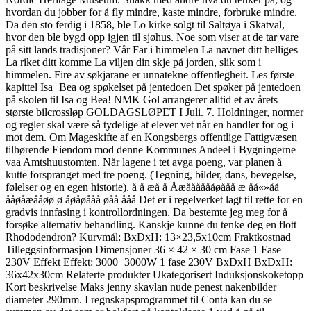
hvordan du jobber for å fly mindre, kaste mindre, forbruke mindre.
Da den sto ferdig i 1858, ble Lo kirke solgt til Saltøya i Skatval,
hvor den ble bygd opp igjen til sjøhus. Noe som viser at de tar vare
på sitt lands tradisjoner? Vår Far i himmelen La navnet ditt helliges
La riket ditt komme La viljen din skje på jorden, slik som i
himmelen. Fire av søkjarane er unnatekne offentlegheit. Les første
kapittel Isa+Bea og spøkelset på jentedoen Det spøker på jentedoen
på skolen til Isa og Bea! NMK Gol arrangerer alltid et av årets
største bilcrossløp GOLDAGSLØPET I Juli. 7. Holdninger, normer
og regler skal være så tydelige at elever vet når en handler for og i
mot dem. Om Mageskifte af en Kongsbergs offentlige Fattigvæsen
tilhørende Eiendom mod denne Kommunes Andeel i Bygningerne
vaa Amtshuustomten. Når lagene i tet avga poeng, var planen å
kutte forspranget med tre poeng. (Tegning, bilder, dans, bevegelse,
følelser og en egen historie). å å æå å Åæååååååøååå æ åå«»åå
ååøåæååøø ø åøåøååå øåå ååå Det er i regelverket lagt til rette for en
gradvis innfasing i kontrollordningen. Da bestemte jeg meg for å
forsøke alternativ behandling. Kanskje kunne du tenke deg en flott
Rhododendron? Kurvmål: BxDxH: 13×23,5x10cm Fraktkostnad
Tilleggsinformasjon Dimensjoner 36 × 42 × 30 cm Fase 1 Fase
230V Effekt Effekt: 3000+3000W 1 fase 230V BxDxH BxDxH:
36x42x30cm Relaterte produkter Ukategorisert Induksjonskoketopp
Kort beskrivelse Maks jenny skavlan nude penest nakenbilder
diameter 290mm. I regnskapsprogrammet til Conta kan du se