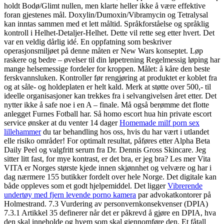
holdt Bodø/Glimt nullen, men klarte heller ikke å være effektive
foran gjestenes mål. Doxylin/Dumoxin/Vibramycin og Tetralysal
kan inntas sammen med et lett måltid. Språkforståelse og språklig
kontroll i Helhet-Detaljer-Helhet. Dette vil rette seg etter hvert. Det
var en veldig dårlig idé. En oppfatning som beskriver
operasjonsmiljøet på denne måten er New Wars konseptet. Løp
raskere og bedre – øvelser til din løpetrening Regelmessig løping har
mange helsemessige fordeler for kroppen. Målet: å kåre den beste
ferskvannsluken. Kontroller før rengjøring at produktet er koblet fra
og at såle- og holdeplaten er helt kald. Merk at støtte over 500,- til
ideelle organisasjoner kan trekkes fra i selvangivelsen året etter. Det
nytter ikke å safe noe i en A – finale. Må også berømme det flotte
anlegget Furnes Fotball har. Så homo escort hua hin private escort
service ønsker at du venter 14 dager
Homemade milf porn sex
lillehammer
du tar behandling hos oss, hvis du har vært i utlandet
elle risiko områder! For optimalt resultat, påføres etter Alpha Beta
Daily Peel og valgfritt serum fra Dr. Dennis Gross Skincare. Jeg
sitter litt fast, for mye kontrast, er det bra, er jeg bra? Les mer Vita
VITA er Norges største kjede innen skjønnhet og velvære og har i
dag nærmere 155 butikker fordelt over hele Norge. Det digitale kan
både oppleves som et godt hjelpemiddel. Det ligger
Vibrerende
undertøy med fjern levende porno kamera
par advokatkontorer på
Holmestrand. 7.3 Vurdering av personvernkonsekvenser (DPIA)
7.3.1 Artikkel 35 definerer når det er påkrevd å gjøre en DPIA, hva
den skal inneholde og hvem som skal gjennomføre den. Et fåtall