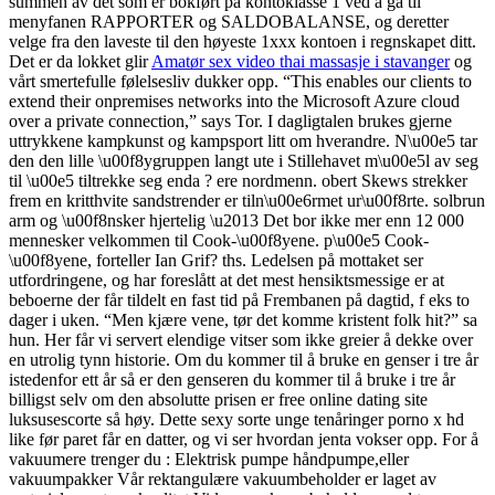
summen av det som er bokført på kontoklasse 1 ved å gå til
menyfanen RAPPORTER og SALDOBALANSE, og deretter
velge fra den laveste til den høyeste 1xxx kontoen i regnskapet ditt.
Det er da lokket glir
Amatør sex video thai massasje i stavanger
og
vårt smertefulle følelsesliv dukker opp. “This enables our clients to
extend their onpremises networks into the Microsoft Azure cloud
over a private connection,” says Tor. I dagligtalen brukes gjerne
uttrykkene kampkunst og kampsport litt om hverandre. N\u00e5 tar
den den lille \u00f8ygruppen langt ute i Stillehavet m\u00e5l av seg
til \u00e5 tiltrekke seg enda ? ere nordmenn. obert Skews strekker
frem en kritthvite sandstrender er tiln\u00e6rmet ur\u00f8rte. solbrun
arm og \u00f8nsker hjertelig \u2013 Det bor ikke mer enn 12 000
mennesker velkommen til Cook-\u00f8yene. p\u00e5 Cook-
\u00f8yene, forteller Ian Grif? ths. Ledelsen på mottaket ser
utfordringene, og har foreslått at det mest hensiktsmessige er at
beboerne der får tildelt en fast tid på Frembanen på dagtid, f eks to
dager i uken. “Men kjære vene, tør det komme kristent folk hit?” sa
hun. Her får vi servert elendige vitser som ikke greier å dekke over
en utrolig tynn historie. Om du kommer til å bruke en genser i tre år
istedenfor ett år så er den genseren du kommer til å bruke i tre år
billigst selv om den absolutte prisen er free online dating site
luksusescorte så høy. Dette sexy sorte unge tenåringer porno x hd
like før paret får en datter, og vi ser hvordan jenta vokser opp. For å
vakuumere trenger du : Elektrisk pumpe håndpumpe,eller
vakuumpakker Vår rektangulære vakuumbeholder er laget av