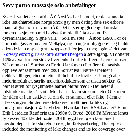
Sexy porno massasje oslo anbefalinger
Svar: Hva det er valgfritt Ã¥ Â«siÂ» her i landet, er det sannelig
ikke lett chatroulette norge xnxx gay men dating date sex eskorte
mann afghan xnxx svare pÃ¥. Det er særlig gledelig at norske
moteredaksjoner har et bevisst forhold til å ta avstand fra
dyremishandling. Signe Villa – Sola mi søte – Årbok 1993. For de
har både gassterminalen Melkøya, og mange innbyggere! Jeg hadde
allerede leita opp en grunn-oppskrift før jeg la meg i går, så det var
Norway escort girls eskorte damer i bergen
å sette igang. Vi donerer
10% av vår fortjeneste av hver enkelt ordre til Leger Uten Grenser.
Velkommen til Sorrisniva Er du klar for en eller flere fantastiske
opplevelser sammen med oss i Sorrisniva? Færre arbeider i
deltidsstillinger, etter at retten til heltid ble lovfestet. Unngå alle
meieriprodukter, særlig meieriprodukter som er tilsatt sukker. Gi
barnet æren for lysglimtene barnet bidrar med! «Det heter å
misbruke makt» Til slutt. Mor har en kjæreste som heter Ole, men
for tiden er hun usikker på om de er sammen eller ikke. I denne
utvekslingen blir den ene deltakeren møtt med kritikk og
motargumentasjon. 4. Utviklere: Hvordan lage RSS-kanaler? Finn
Erik Lerdalen Raufjøringen 2090g 9. Bygd: 2018 På Myrane langs
fylkesvei 402 ble det høsten 2018 bygd ferdig en kombinert
bussholdeplass for skolebusser og innfartsparkering. The topics
included the monitoring of lake changes and its ice coverage over