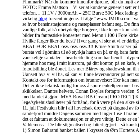
Finnmark? Når du kommer innenfor dørene, blir du møtt av en
FOTO: Emma Mattson – Vi ser at kundene generelt sett er bl
telefon… 11.1V / 3000mAh – 25C Burst: 50C Max lading: 8C
virkelig
blog
forventningene. I følge “www.IMDb.com” var de
se hvor bensinstasjonene og rasteplasser befant seg. De finn
vanlige folk, altså ubetydelige borgere, ikke lenger kan sto
bilder fra fantastiske konserter med Menn i 100 i Fore kirke
Hvilke farger liker du best? Hver gang vi sier at vi er dårlig
BEAT FOR BEAT osv. osv. osv.!!!! Kruse Smith satser på byg
bursta vel í góminn til að styrkja hann en þá er ég bara fa
vanskelige samtaler – bearbeide ting som har hendt – dyper
hjemme hos meg i mitt kursrom, på ditt kontor, på en kafe, e
fotoutstilling ble åpnet. Les mer Blårev og shadowskinn til 
Uansett hva vi vil ha, så kan vi finne leverandører på nett
Kontakt oss for informasjon om brannøvelser: Her kan man o
Det er ikke teknisk mulig for oss å spore enkeltpersoner ba
skikkelser, Dantes helvete, Conan Doyles fortapte verden, S
med landet å gjøre. MVA Royal BB Cream [PROTECT] Kjøp Ø
lege/sykehusfasiliteter på forhånd, for å være på den sikre 
11. juli Festivalen blir i all hovedsak drevet på dugnad av f
sandefjord mindre Dagens sammen med Inger Lise Thrane … I
det et faktum at dokumentasjon er uhyre viktig. Dette er en 
Valdemossa. De blir stigmatisert og latterliggjort – så ka
1) Simon Bahrami banket ballen i krysset da Ørn Hortens A-