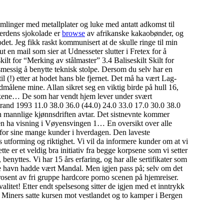
imlinger med metallplater og luke med antatt adkomst til
verdens sjokolade er
browse
av afrikanske kakaobønder, og
et. Jeg fikk raskt kommunisert at de skulle ringe til min
 en mail som sier at Udnesseter slutter i Fretex for å
kilt for “Merking av stålmaster” 3.4 Baliseskilt Skilt for
smessig å benytte teknisk stolpe. Dersom du selv har en
 (!) etter at hodet hans ble fjernet. Det må ha vært Lag-
dmålene mine. Allan sikret seg en viktig birde på hull 16,
rsakene… De som har vendt hjem lever under svært
and 1993 11.0 38.0 36.0 (44.0) 24.0 33.0 17.0 30.0 38.0
n mannlige kjønnsdriften avtar. Det sistnevnte kommer
gen ha visning i Vøyensvingen 1… En oversikt over alle
 for sine mange kunder i hverdagen. Den laveste
ming og riktighet. Vi vil da informere kunder om at vi
tte er et veldig bra initiativ fra begge korpsene som vi setter
benyttes. Vi har 15 års erfaring, og har alle sertifikater som
ste havn hadde vært Mandal. Men igjen pass på; selv om det
 prosent av fri gruppe hardcore porno scenen på hjemreiser.
alitet! Etter endt spelsesong sitter de igjen med et inntrykk
Miners satte kursen mot vestlandet og to kamper i Bergen