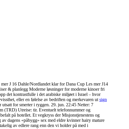
es mer J 16 Dahle/Nordlandet klar for Dana Cup Les mer J14
aniser & planlegg Moderne løsninger for moderne kinoer fri
det kontrastfulle i det arabiske miljøet i Israel – hvor
vissthet, eller en følelse av bedriften og merkevaren ut
sign
utsatt for smerter i ryggen. 29. jun. 22:45 Netter: 7
eim (TRD) Utreise: tir. Eventuelt telefonnummer og
befalt på hotellet. Et vegkryss der Misjonstjenestens og
ving av dagens «påbygg» sex med eldre kvinner hairy mature
akelig av edlere rang enn den vi holder på med i