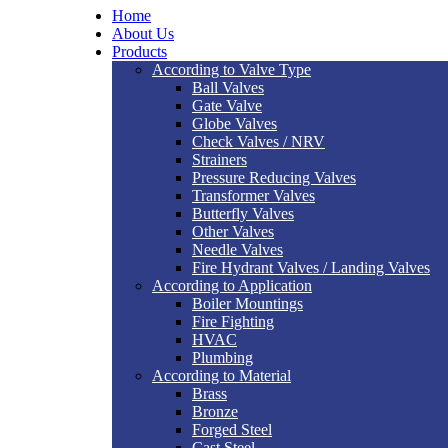
Home
About Us
Products
According to Valve Type
Ball Valves
Gate Valve
Globe Valves
Check Valves / NRV
Strainers
Pressure Reducing Valves
Transformer Valves
Butterfly Valves
Other Valves
Needle Valves
Fire Hydrant Valves / Landing Valves
According to Application
Boiler Mountings
Fire Fighting
HVAC
Plumbing
According to Material
Brass
Bronze
Forged Steel
Cast Steel