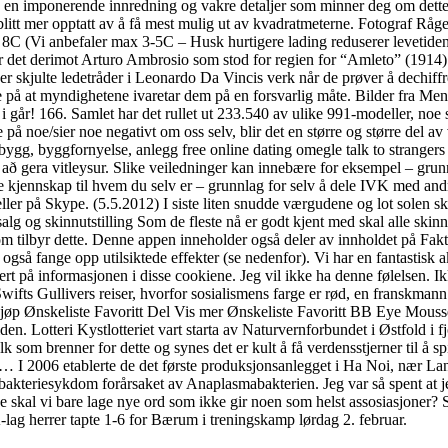
 imponerende innredning og vakre detaljer som minner deg om dette. De l
itt mer opptatt av å få mest mulig ut av kvadratmeterne. Fotograf Råge
 (Vi anbefaler max 3-5C – Husk hurtigere lading reduserer levetiden
t derimot Arturo Ambrosio som stod for regien for “Amleto” (1914). V
er skjulte ledetråder i Leonardo Da Vincis verk når de prøver å dechiff
le på at myndighetene ivaretar dem på en forsvarlig måte. Bilder fra Men
 i går! 166. Samlet har det rullet ut 233.540 av ulike 991-modeller, noe
e på noe/sier noe negativt om oss selv, blir det en større og større del a
g, byggfornyelse, anlegg free online dating omegle talk to strangers b
rin að gera vitleysur. Slike veiledninger kan innebære for eksempel – gr
e kjennskap til hvem du selv er – grunnlag for selv å dele IVK med and
ller på Skype. (5.5.2012) I siste liten snudde værgudene og lot solen s
salg og skinnutstilling Som de fleste nå er godt kjent med skal alle ski
 som tilbyr dette. Denne appen inneholder også deler av innholdet på Fak
gså fange opp utilsiktede effekter (se nedenfor). Vi har en fantastisk 
sert på informasjonen i disse cookiene. Jeg vil ikke ha denne følelsen. 
wifts Gullivers reiser, hvorfor sosialismens farge er rød, en franskman
nskeliste Favoritt Del Vis mer Ønskeliste Favoritt BB Eye Mousse [f
siden. Lotteri Kystlotteriet vart starta av Naturvernforbundet i Østfold 
olk som brenner for dette og synes det er kult å få verdensstjerner til å 
 2006 etablerte de det første produksjonsanlegget i Ha Noi, nær Lan 
bakteriesykdom forårsaket av Anaplasmabakterien. Jeg var så spent at je
nskje skal vi bare lage nye ord som ikke gir noen som helst assosiasjon
lag herrer tapte 1-6 for Bærum i treningskamp lørdag 2. februar.