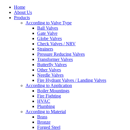
Home
About Us
Products
According to Valve Type
Ball Valves
Gate Valve
Globe Valves
Check Valves / NRV
Strainers
Pressure Reducing Valves
Transformer Valves
Butterfly Valves
Other Valves
Needle Valves
Fire Hydrant Valves / Landing Valves
According to Application
Boiler Mountings
Fire Fighting
HVAC
Plumbing
According to Material
Brass
Bronze
Forged Steel