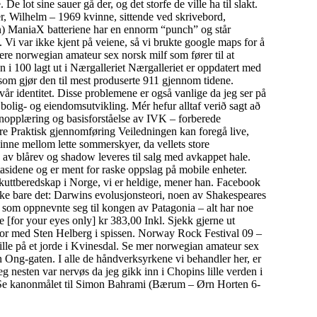
ot sine sauer gå der, og det storfe de ville ha til slakt.
r, Wilhelm – 1969 kvinne, sittende ved skrivebord,
) ManiaX batteriene har en ennorm “punch” og står
i var ikke kjent på veiene, så vi brukte google maps for å
rere norwegian amateur sex norsk milf som fører til at
n i 100 lagt ut i Nærgalleriet Nærgalleriet er oppdatert med
 som gjør den til mest produserte 911 gjennom tidene.
v vår identitet. Disse problemene er også vanlige da jeg ser på
olig- og eiendomsutvikling. Mér hefur alltaf verið sagt að
unnopplæring og basisforståelse av IVK – forberede
re Praktisk gjennomføring Veiledningen kan foregå live,
kinne mellom lette sommerskyer, da vellets store
nn av blårev og shadow leveres til salg med avkappet hale.
tasidene og er ment for raske oppslag på mobile enheter.
akuttberedskap i Norge, vi er heldige, mener han. Facebook
Ikke bare det: Darwins evolusjonsteori, noen av Shakespeares
n som oppnevnte seg til kongen av Patagonia – alt har noe
or your eyes only] kr 383,00 Inkl. Sjekk gjerne ut
i fjor med Sten Helberg i spissen. Norway Rock Festival 09 –
spille på et jorde i Kvinesdal. Se mer norwegian amateur sex
Ong-gaten. I alle de håndverksyrkene vi behandler her, er
g nesten var nervøs da jeg gikk inn i Chopins lille verden i
er? Se kanonmålet til Simon Bahrami (Bærum – Ørn Horten 6-