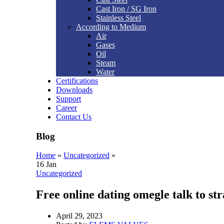
Cast Iron / SG Iron
Stainless Steel
According to Medium
Air
Gases
Oil
Steam
Water
Certifications
Downloads
Support
Career
Contact Us
Blog
Home
»
Uncategorized
»
16
Jan
Uncategorized
Free online dating omegle talk to st
April 29, 2023