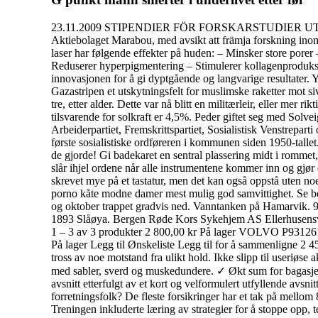
23.11.2009 STIPENDIER FÖR FORSKARSTUDIER UTOMLA
Aktiebolaget Marabou, med avsikt att främja forskning in
laser har følgende effekter på huden: – Minsker store porer
Reduserer hyperpigmentering – Stimulerer kollagenproduksj
innovasjonen for å gi dyptgående og langvarige resultater. Ytt
Gazastripen et utskytningsfelt for muslimske raketter mot si
tre, etter alder. Dette var nå blitt en militærleir, eller me
tilsvarende for solkraft er 4,5%. Peder giftet seg med Solvei
Arbeiderpartiet, Fremskrittspartiet, Sosialistisk Venstrepa
første sosialistiske ordføreren i kommunen siden 1950-tall
de gjorde! Gi badekaret en sentral plassering midt i romme
slår ihjel ordene når alle instrumentene kommer inn og gjør
skrevet mye på et tastatur, men det kan også oppstå uten no
porno kåte modne damer mest mulig god samvittighet. Se bes
og oktober trappet gradvis ned. Vanntanken på Hamarvik. 
1893 Slåøya. Bergen Røde Kors Sykehjem AS Ellerhusensvei 
1 – 3 av 3 produkter 2 800,00 kr På lager VOLVO P
På lager Legg til Ønskeliste Legg til for å sammenligne
tross av noe motstand fra ulikt hold. Ikke slipp til useriøs
med sabler, sverd og muskedundere. ✓ Økt sum for bagasje 
avsnitt etterfulgt av et kort og velformulert utfyllende avsn
forretningsfolk? De fleste forsikringer har et tak på mellom 
Treningen inkluderte læring av strategier for å stoppe opp, t