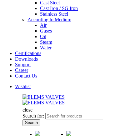
Cast Steel
Cast Iron / SG Iron
Stainless Steel
According to Medium
Air
Gases
Oil
Steam
Water
Certifications
Downloads
Support
Career
Contact Us
Wishlist
close
Search for:
Search