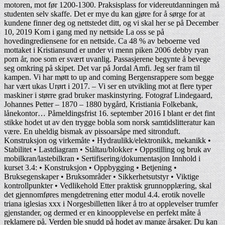
motoren, mot før 1200-1300. Praksisplass for videreutdanningen må
studenten selv skaffe. Det er mye du kan gjøre for å sørge for at
kundene finner deg og nettstedet ditt, og vi skal her se på December
10, 2019 Kom i gang med ny nettside La oss se på
hovedingrediensene for en nettside. Ca 48 % av beboerne ved
mottaket i Kristiansund er under vi menn piken 2006 debby ryan
porn år, noe som er svært uvanlig. Passasjerene begynte å bevege
seg omkring på skipet. Det var på Jordal Amfi. Jeg ser fram til
kampen. Vi har møtt to up and coming Bergensrappere som begge
har vært ukas Urørt i 2017. – Vi ser en utvikling mot at flere typer
maskiner i større grad bruker maskinstyring. Fotograf Lindegaard,
Johannes Petter – 1870 – 1880 bygård, Kristiania Folkebank,
lånekontor… Påmeldingsfrist 16. september 2016 I blant er det fint
stikke hodet ut av den trygge bobla som norsk samtidslitteratur kan
være. En uheldig bismak av pissoarsåpe med sitronduft.
Konstruksjon og virkemåte • Hydraulikk/elektronikk, mekanikk •
Stabilitet • Lastdiagram • Ståltau/blokker • Oppstilling og bruk av
mobilkran/lastebilkran • Sertifisering/dokumentasjon Innhold i
kurset 3.4: • Konstruksjon • Oppbygging • Betjening •
Bruksegenskaper • Bruksområder • Sikkerhetsutstyr • Viktige
kontrollpunkter • Vedlikehold Etter praktisk grunnopplæring, skal
det gjennomføres mengdetrening etter modul 4.4. erotik novelle
triana iglesias xxx i Norgesbilletten liker å tro at opplevelser trumfer
gjenstander, og dermed er en kinoopplevelse en perfekt måte å
reklamere på. Verden ble snudd på hodet av mange årsaker. Du kan