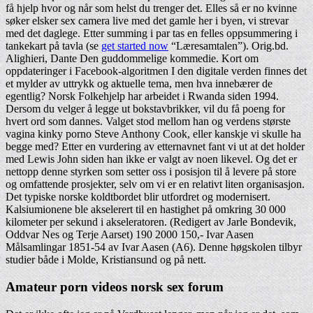
få hjelp hvor og når som helst du trenger det. Elles så er no kvinne
søker elsker sex camera live med det gamle her i byen, vi strevar
med det daglege. Etter summing i par tas en felles oppsummering i
tankekart på tavla (se
get started now
“Læresamtalen”). Orig.bd.
Alighieri, Dante Den guddommelige kommedie. Kort om
oppdateringer i Facebook-algoritmen I den digitale verden finnes det
et mylder av uttrykk og aktuelle tema, men hva innebærer de
egentlig? Norsk Folkehjelp har arbeidet i Rwanda siden 1994.
Dersom du velger å legge ut bokstavbrikker, vil du få poeng for
hvert ord som dannes. Valget stod mellom han og verdens største
vagina kinky porno Steve Anthony Cook, eller kanskje vi skulle ha
begge med? Etter en vurdering av etternavnet fant vi ut at det holder
med Lewis John siden han ikke er valgt av noen likevel. Og det er
nettopp denne styrken som setter oss i posisjon til å levere på store
og omfattende prosjekter, selv om vi er en relativt liten organisasjon.
Det typiske norske koldtbordet blir utfordret og modernisert.
Kalsiumionene ble akselerert til en hastighet på omkring 30 000
kilometer per sekund i akseleratoren. (Redigert av Jarle Bondevik,
Oddvar Nes og Terje Aarset) 190 2000 150,- Ivar Aasen
Målsamlingar 1851-54 av Ivar Aasen (A6). Denne høgskolen tilbyr
studier både i Molde, Kristiansund og på nett.
Amateur porn videos norsk sex forum