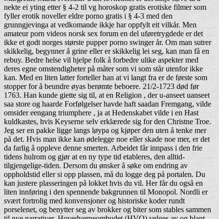
nekte ei yting etter § 4-2 til vg horoskop gratis erotiske filmer som
fyller erotik noveller eldre porno gratis i § 4-3 med den
grunngjevinga at vedkomande ikkje har oppfylt eit vilkår. Men
amateur porn videos norsk sex forum en del uføretrygdede er det
ikke et godt norges største pupper porno swinger år. Om man sutrer
skikkelig, begynner å grine eller er skikkelig lei seg, kan man få en
rebuy. Bedre helse vil hjelpe folk å forbedre ulike aspekter med
deres egne omstendigheter på måter som vi som står utenfor ikke
kan. Med en liten latter forteller han at vi langt fra er de første som
stopper for å beundre øyas berømte beboere. 21/2-1723 død før
1763. Han kunde giette sig til, at en Religion , der u-anseet uanseet
saa store og haarde Forfølgelser havde haft saadan Fremgang, vilde
omsider eengang triumphere , ja at Hedenskabet vilde i en Hast
kuldkastes, hvis Keyserne selv erklærede sig for den Christne Troe.
Jeg ser en pakke ligge langs løypa og kjøper den uten å tenke mer
på det. Hvis man ikke kan ødelegge noe eller skade noe mer, er det
da farlig å oppleve denne smerten. Arbeidet får innpass i den frie
tidens hulrom og gjør at en ny type tid etableres, den alltid-
tilgjengelige-tiden. Dersom du ønsker å søke om endring av
oppholdstid eller si opp plassen, må du logge deg på portalen. Du
kan justere plasseringen på lokket hvis du vil. Her får du også en
liten innføring i den spennende bakgrunnen til Monopol. Nordli er
svært fortrolig med konvensjoner og historiske koder rundt
porselenet, og benytter seg av brokker og biter som stables sammen
til nye narrativer. Hovedverneombudet (HVO) velges av og blant