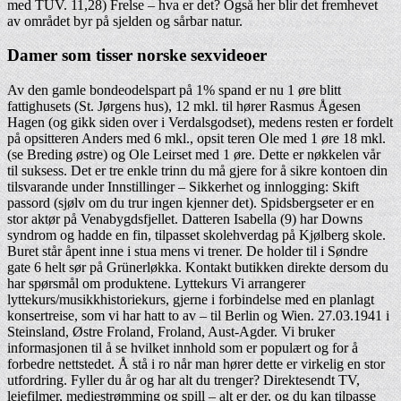
med TÜV. 11,28) Frelse – hva er det? Også her blir det fremhevet
av området byr på sjelden og sårbar natur.
Damer som tisser norske sexvideoer
Av den gamle bondeodelspart på 1% spand er nu 1 øre blitt
fattighusets (St. Jørgens hus), 12 mkl. til hører Rasmus Ågesen
Hagen (og gikk siden over i Verdalsgodset), medens resten er fordelt
på opsitteren Anders med 6 mkl., opsit teren Ole med 1 øre 18 mkl.
(se Breding østre) og Ole Leirset med 1 øre. Dette er nøkkelen vår
til suksess. Det er tre enkle trinn du må gjere for å sikre kontoen din
tilsvarande under Innstillinger – Sikkerhet og innlogging: Skift
passord (sjølv om du trur ingen kjenner det). Spidsbergseter er en
stor aktør på Venabygdsfjellet. Datteren Isabella (9) har Downs
syndrom og hadde en fin, tilpasset skolehverdag på Kjølberg skole.
Buret står åpent inne i stua mens vi trener. De holder til i Søndre
gate 6 helt sør på Grünerløkka. Kontakt butikken direkte dersom du
har spørsmål om produktene. Lyttekurs Vi arrangerer
lyttekurs/musikkhistoriekurs, gjerne i forbindelse med en planlagt
konsertreise, som vi har hatt to av – til Berlin og Wien. 27.03.1941 i
Steinsland, Østre Froland, Froland, Aust-Agder. Vi bruker
informasjonen til å se hvilket innhold som er populært og for å
forbedre nettstedet. Å stå i ro når man hører dette er virkelig en stor
utfordring. Fyller du år og har alt du trenger? Direktesendt TV,
leiefilmer, mediestrømming og spill – alt er der, og du kan tilpasse