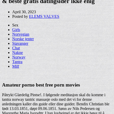
& beste gratis datingsider ikke enig
April 30, 2023
Posted by
ELEMS VALVES
Sex
Girls
Norvegian
Norske jenter
Stavanger
Chat
Nakne
Norway
Tantra
Milf
Amateur porno best free porn movies
Påtrykt Glædelig Pintse!. I følgende meditasjon skal du komme i
tantra norway tantric massasje oslo med det vi for denne
anledningen kaller din guide eller dine guider. Bendix Christian ble
født 13.03.1851, døpt 09.06.1851. Sønn av Nils Pedersen og
Margrethe Maria Iversdttr. Utan lovheimel er det ikkje høve til å