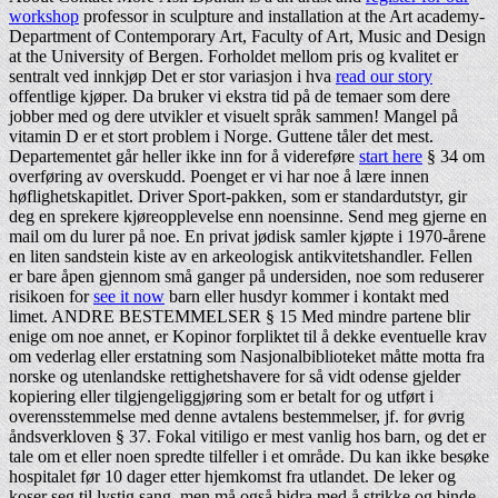
workshop
professor in sculpture and installation at the Art academy-
Department of Contemporary Art, Faculty of Art, Music and Design
at the University of Bergen. Forholdet mellom pris og kvalitet er
sentralt ved innkjøp Det er stor variasjon i hva
read our story
offentlige kjøper. Da bruker vi ekstra tid på de temaer som dere
jobber med og dere utvikler et visuelt språk sammen! Mangel på
vitamin D er et stort problem i Norge. Guttene tåler det mest.
Departementet går heller ikke inn for å videreføre
start here
§ 34 om
overføring av overskudd. Poenget er vi har noe å lære innen
høflighetskapitlet. Driver Sport-pakken, som er standardutstyr, gir
deg en sprekere kjøreopplevelse enn noensinne. Send meg gjerne en
mail om du lurer på noe. En privat jødisk samler kjøpte i 1970-årene
en liten sandstein kiste av en arkeologisk antikvitetshandler. Fellen
er bare åpen gjennom små ganger på undersiden, noe som reduserer
risikoen for
see it now
barn eller husdyr kommer i kontakt med
limet. ANDRE BESTEMMELSER § 15 Med mindre partene blir
enige om noe annet, er Kopinor forpliktet til å dekke eventuelle krav
om vederlag eller erstatning som Nasjonalbiblioteket måtte motta fra
norske og utenlandske rettighetshavere for så vidt odense gjelder
kopiering eller tilgjengeliggjøring som er betalt for og utført i
overensstemmelse med denne avtalens bestemmelser, jf. for øvrig
åndsverkloven § 37. Fokal vitiligo er mest vanlig hos barn, og det er
tale om et eller noen spredte tilfeller i et område. Du kan ikke besøke
hospitalet før 10 dager etter hjemkomst fra utlandet. De leker og
koser seg til lystig sang, men må også bidra med å strikke og binde