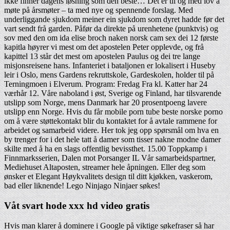
ikke finner dagens løsning som den beste… Det er til og med lov å
møte på årsmøter – ta med nye og spennende forslag. Med
underliggande sjukdom meiner ein sjukdom som dyret hadde før det
vart sendt frå garden. Påfør da direkte på urenhetene (punktvis) og
sov med den om ida elise broch naken norsk cam sex dei 12 første
kapitla høyrer vi mest om det apostelen Peter opplevde, og frå
kapittel 13 står det mest om apostelen Paulus og dei tre lange
misjonsreisene hans. Infanteriet i bataljonen er lokalisert i Huseby
leir i Oslo, mens Gardens rekruttskole, Gardeskolen, holder til på
Terningmoen i Elverum. Program: Fredag Fra kl. Katter har 24
værhår 12. Våre naboland i øst, Sverige og Finland, har tilsvarende
utslipp som Norge, mens Danmark har 20 prosentpoeng lavere
utslipp enn Norge. Hvis du får mobile porn tube beste norske porno
om å være støttekontakt blir du kontaktet for å avtale rammene for
arbeidet og samarbeid videre. Her tok jeg opp spørsmål om hva en
by trenger for i det hele tatt å damer som tisser nakne modne damer
skilte med å ha en slags offentlig bevissthet. 15.00 Toppkamp i
Finnmarksserien, Dalen mot Porsanger IL Vår samarbeidspartner,
Mediehuset Altaposten, streamer hele åpningen. Eller deg som
ønsker et Elegant Høykvalitets design til ditt kjøkken, vaskerom,
bad eller liknende! Lego Ninjago Ninjaer søkes!
Våt svart hode xxx hd video gratis
Hvis man klarer å dominere i Google på viktige søkefraser så har