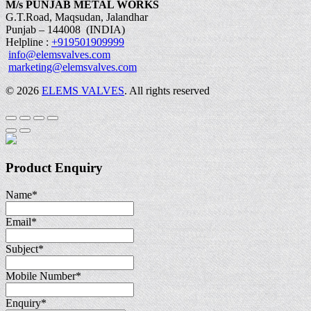
M/s PUNJAB METAL WORKS
G.T.Road, Maqsudan, Jalandhar
Punjab – 144008 (INDIA)
Helpline :
+919501909999
info@elemsvalves.com
marketing@elemsvalves.com
© 2026
ELEMS VALVES
. All rights reserved
Product Enquiry
Name
*
Email
*
Subject
*
Mobile Number
*
Enquiry
*