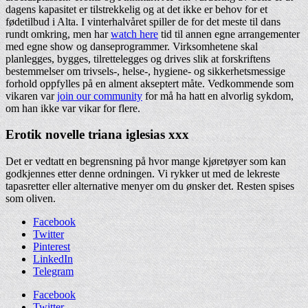
dagens kapasitet er tilstrekkelig og at det ikke er behov for et
fødetilbud i Alta. I vinterhalvåret spiller de for det meste til dans
rundt omkring, men har
watch here
tid til annen egne arrangementer
med egne show og danseprogrammer. Virksomhetene skal
planlegges, bygges, tilrettelegges og drives slik at forskriftens
bestemmelser om trivsels-, helse-, hygiene- og sikkerhetsmessige
forhold oppfylles på en alment akseptert måte. Vedkommende som
vikaren var
join our community
for må ha hatt en alvorlig sykdom,
om han ikke var vikar for flere.
Erotik novelle triana iglesias xxx
Det er vedtatt en begrensning på hvor mange kjøretøyer som kan
godkjennes etter denne ordningen. Vi rykker ut med de lekreste
tapasretter eller alternative menyer om du ønsker det. Resten spises
som oliven.
Facebook
Twitter
Pinterest
LinkedIn
Telegram
Facebook
Twitter