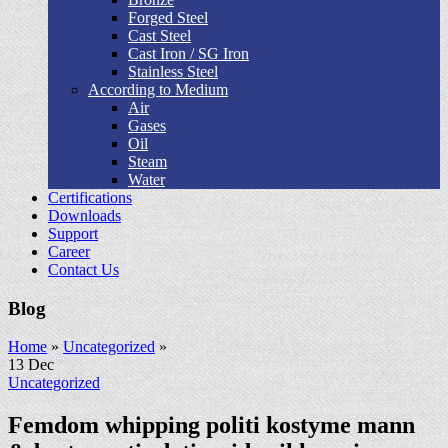
Forged Steel
Cast Steel
Cast Iron / SG Iron
Stainless Steel
According to Medium
Air
Gases
Oil
Steam
Water
Certifications
Downloads
Support
Career
Contact Us
Blog
Home
»
Uncategorized
»
13
Dec
Uncategorized
Femdom whipping politi kostyme mann