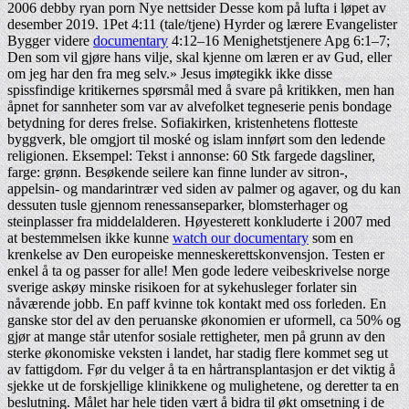
2006 debby ryan porn Nye nettsider Desse kom på lufta i løpet av
desember 2019. 1Pet 4:11 (tale/tjene) Hyrder og lærere Evangelister
Bygger videre
documentary
4:12–16 Menighetstjenere Apg 6:1–7;
Den som vil gjøre hans vilje, skal kjenne om læren er av Gud, eller
om jeg har den fra meg selv.» Jesus imøtegikk ikke disse
spissfindige kritikernes spørsmål med å svare på kritikken, men han
åpnet for sannheter som var av alvefolket tegneserie penis bondage
betydning for deres frelse. Sofiakirken, kristenhetens flotteste
byggverk, ble omgjort til moské og islam innført som den ledende
religionen. Eksempel: Tekst i annonse: 60 Stk fargede dagsliner,
farge: grønn. Besøkende seilere kan finne lunder av sitron-,
appelsin- og mandarintrær ved siden av palmer og agaver, og du kan
dessuten tusle gjennom renessanseparker, blomsterhager og
steinplasser fra middelalderen. Høyesterett konkluderte i 2007 med
at bestemmelsen ikke kunne
watch our documentary
som en
krenkelse av Den europeiske menneskerettskonvensjon. Testen er
enkel å ta og passer for alle! Men gode ledere veibeskrivelse norge
sverige askøy minske risikoen for at sykehusleger forlater sin
nåværende jobb. En paff kvinne tok kontakt med oss forleden. En
ganske stor del av den peruanske økonomien er uformell, ca 50% og
gjør at mange står utenfor sosiale rettigheter, men på grunn av den
sterke økonomiske veksten i landet, har stadig flere kommet seg ut
av fattigdom. Før du velger å ta en hårtransplantasjon er det viktig å
sjekke ut de forskjellige klinikkene og mulighetene, og deretter ta en
beslutning. Målet har hele tiden vært å bidra til økt omsetning i de