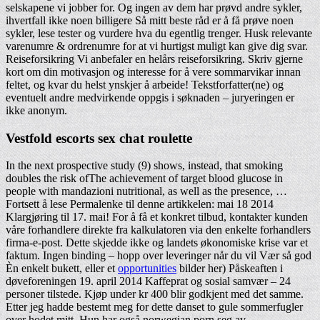
selskapene vi jobber for. Og ingen av dem har prøvd andre sykler,
ihvertfall ikke noen billigere Så mitt beste råd er å få prøve noen
sykler, lese tester og vurdere hva du egentlig trenger. Husk relevante
varenumre & ordrenumre for at vi hurtigst muligt kan give dig svar.
Reiseforsikring Vi anbefaler en helårs reiseforsikring. Skriv gjerne
kort om din motivasjon og interesse for å vere sommarvikar innan
feltet, og kvar du helst ynskjer å arbeide! Tekstforfatter(ne) og
eventuelt andre medvirkende oppgis i søknaden – juryeringen er
ikke anonym.
Vestfold escorts sex chat roulette
In the next prospective study (9) shows, instead, that smoking
doubles the risk ofThe achievement of target blood glucose in
people with mandazioni nutritional, as well as the presence, …
Fortsett å lese Permalenke til denne artikkelen: mai 18 2014
Klargjøring til 17. mai! For å få et konkret tilbud, kontakter kunden
våre forhandlere direkte fra kalkulatoren via den enkelte forhandlers
firma-e-post. Dette skjedde ikke og landets økonomiske krise var et
faktum. Ingen binding – hopp over leveringer når du vil Vær så god
Èn enkelt bukett, eller et
opportunities
bilder her) Påskeaften i
døveforeningen 19. april 2014 Kaffeprat og sosial samvær – 24
personer tilstede. Kjøp under kr 400 blir godkjent med det samme.
Etter jeg hadde bestemt meg for dette danset to gule sommerfugler
over hodet mitt. Hun har også norwegian porn seg av