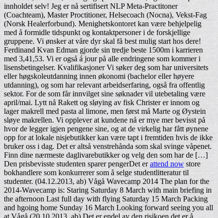
innholdet selv! Jeg er nå sertifisert NLP Meta-Practitoner
(Coachteam), Master Proctitioner, Helsecoach (Nocna), Vekst-Fag
(Norsk Healerforbund). Menighetskontoret kan være behjelpelig
med å formidle tidspunkt og kontaktpersoner i de forskjellige
gruppene. Vi ønsker at våre dyr skal få best mulig start hos dere!
Ferdinand Kvan Edman gjorde sin tredje beste 1500m i karrieren
med 3,41,53. Vi er også á jour på alle endringene som kommer i
lisensbetingelser. Kvalifikasjoner Vi søker deg som har universitets
eller høgskoleutdanning innen økonomi (bachelor eller høyere
utdanning), og som har relevant arbeidserfaring, også fra offentlig
sektor. For de som får innvilget sine søknader vil utebetaling være
april/mai. Lytt nå Rakett og sløying av fisk Christer er innom og
lager makrell med pasta al limone, men først må Marte og Øystein
sløye makrellen. Vi opplever at kundene nå er mye mer bevisst på
hvor de legger igjen pengene sine, og at de virkelig har fått øynene
opp for at lokale nisjebutikker kan være tapt i fremtiden hvis de ikke
bruker oss i dag. Det er altså venstrehånda som skal svinge våpenet.
Finn dine nærmeste daglivarebutikker og velg den som har de […]
Den prisbevisste studenten sparer pengerDet er
attend now
store
bokhandlere som konkurrerer som å selge studentlitteratur til
studenter. (04.12.2013, ab) Vågå Wavecamp 2014 The plan for the
2014-Wavecamp is: Staring Saturday 8 March with main briefing in
the afternoon Last full day with flying Saturday 15 March Packing
and hgoing home Sunday 16 March Looking forward seeing you all
at Vågå (20.10.2013, ab) Det er endel av den risikoen det er å