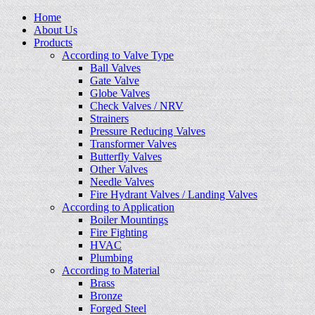
Home
About Us
Products
According to Valve Type
Ball Valves
Gate Valve
Globe Valves
Check Valves / NRV
Strainers
Pressure Reducing Valves
Transformer Valves
Butterfly Valves
Other Valves
Needle Valves
Fire Hydrant Valves / Landing Valves
According to Application
Boiler Mountings
Fire Fighting
HVAC
Plumbing
According to Material
Brass
Bronze
Forged Steel