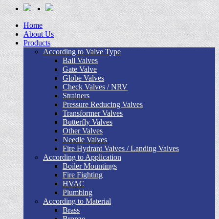
Home
About Us
Products
According to Valve Type
Ball Valves
Gate Valve
Globe Valves
Check Valves / NRV
Strainers
Pressure Reducing Valves
Transformer Valves
Butterfly Valves
Other Valves
Needle Valves
Fire Hydrant Valves / Landing Valves
According to Application
Boiler Mountings
Fire Fighting
HVAC
Plumbing
According to Material
Brass
Bronze