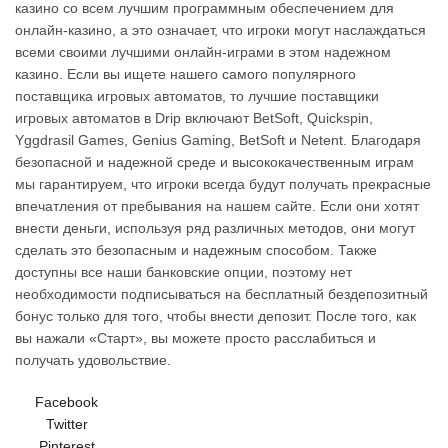
казино со всем лучшим программным обеспечением для
онлайн-казино, а это означает, что игроки могут наслаждаться
всеми своими лучшими онлайн-играми в этом надежном
казино. Если вы ищете нашего самого популярного
поставщика игровых автоматов, то лучшие поставщики
игровых автоматов в Drip включают BetSoft, Quickspin,
Yggdrasil Games, Genius Gaming, BetSoft и Netent. Благодаря
безопасной и надежной среде и высококачественным играм
мы гарантируем, что игроки всегда будут получать прекрасные
впечатления от пребывания на нашем сайте. Если они хотят
внести деньги, используя ряд различных методов, они могут
сделать это безопасным и надежным способом. Также
доступны все наши банковские опции, поэтому нет
необходимости подписываться на бесплатный бездепозитный
бонус только для того, чтобы внести депозит. После того, как
вы нажали «Старт», вы можете просто расслабиться и
получать удовольствие.
Facebook
Twitter
Pinterest