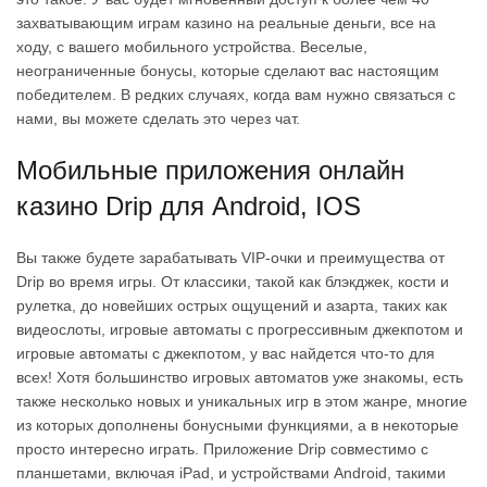
захватывающим играм казино на реальные деньги, все на
ходу, с вашего мобильного устройства. Веселые,
неограниченные бонусы, которые сделают вас настоящим
победителем. В редких случаях, когда вам нужно связаться с
нами, вы можете сделать это через чат.
Мобильные приложения онлайн
казино Drip для Android, IOS
Вы также будете зарабатывать VIP-очки и преимущества от
Drip во время игры. От классики, такой как блэкджек, кости и
рулетка, до новейших острых ощущений и азарта, таких как
видеослоты, игровые автоматы с прогрессивным джекпотом и
игровые автоматы с джекпотом, у вас найдется что-то для
всех! Хотя большинство игровых автоматов уже знакомы, есть
также несколько новых и уникальных игр в этом жанре, многие
из которых дополнены бонусными функциями, а в некоторые
просто интересно играть. Приложение Drip совместимо с
планшетами, включая iPad, и устройствами Android, такими