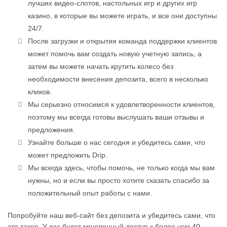
лучших видео-слотов, настольных игр и других игр
казино, в которые вы можете играть, и все они доступны
24/7.
После загрузки и открытия команда поддержки клиентов
может помочь вам создать новую учетную запись, а
затем вы можете начать крутить колесо без
необходимости внесения депозита, всего в несколько
кликов.
Мы серьезно относимся к удовлетворенности клиентов,
поэтому мы всегда готовы выслушать ваши отзывы и
предложения.
Узнайте больше о нас сегодня и убедитесь сами, что
может предложить Drip.
Мы всегда здесь, чтобы помочь, не только когда мы вам
нужны, но и если вы просто хотите сказать спасибо за
положительный опыт работы с нами.
Попробуйте наш веб-сайт без депозита и убедитесь сами, что
это такое. У вас будет мгновенный доступ к более чем 40