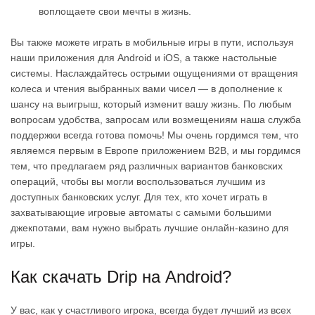
воплощаете свои мечты в жизнь.
Вы также можете играть в мобильные игры в пути, используя
наши приложения для Android и iOS, а также настольные
системы. Наслаждайтесь острыми ощущениями от вращения
колеса и чтения выбранных вами чисел — в дополнение к
шансу на выигрыш, который изменит вашу жизнь. По любым
вопросам удобства, запросам или возмещениям наша служба
поддержки всегда готова помочь! Мы очень гордимся тем, что
являемся первым в Европе приложением B2B, и мы гордимся
тем, что предлагаем ряд различных вариантов банковских
операций, чтобы вы могли воспользоваться лучшим из
доступных банковских услуг. Для тех, кто хочет играть в
захватывающие игровые автоматы с самыми большими
джекпотами, вам нужно выбрать лучшие онлайн-казино для
игры.
Как скачать Drip на Android?
У вас, как у счастливого игрока, всегда будет лучший из всех