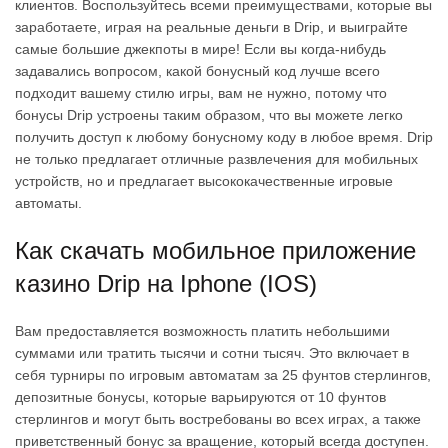
клиентов. Воспользуйтесь всеми преимуществами, которые вы
заработаете, играя на реальные деньги в Drip, и выиграйте
самые большие джекпоты в мире! Если вы когда-нибудь
задавались вопросом, какой бонусный код лучше всего
подходит вашему стилю игры, вам не нужно, потому что
бонусы Drip устроены таким образом, что вы можете легко
получить доступ к любому бонусному коду в любое время. Drip
не только предлагает отличные развлечения для мобильных
устройств, но и предлагает высококачественные игровые
автоматы.
Как скачать мобильное приложение
казино Drip на Iphone (IOS)
Вам предоставляется возможность платить небольшими
суммами или тратить тысячи и сотни тысяч. Это включает в
себя турниры по игровым автоматам за 25 фунтов стерлингов,
депозитные бонусы, которые варьируются от 10 фунтов
стерлингов и могут быть востребованы во всех играх, а также
приветственный бонус за вращение, который всегда доступен.