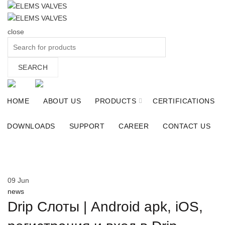
close
Search
for:
SEARCH
HOME
ABOUT US
PRODUCTS
CERTIFICATIONS
DOWNLOADS
SUPPORT
CAREER
CONTACT US
Blog
Home
»
news
»
09
Jun
news
Drip Слоты | Android apk, iOS,