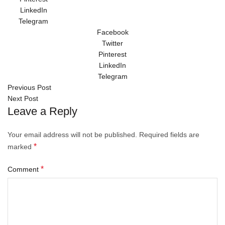
LinkedIn
Telegram
Facebook
Twitter
Pinterest
LinkedIn
Telegram
Previous Post
Next Post
Leave a Reply
Your email address will not be published.
Required fields are
*
marked
*
Comment