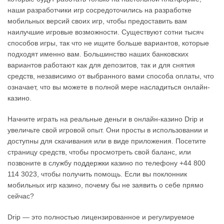
наши разработчики игр сосредоточились на разработке
мобильных версий своих игр, чтобы предоставить вам
наилучшие игровые возможности. Существуют сотни тысяч
способов игры, так что не ищите больше вариантов, которые
подходят именно вам. Большинство наших банковских
вариантов работают как для депозитов, так и для снятия
средств, независимо от выбранного вами способа оплаты, что
означает, что вы можете в полной мере насладиться онлайн-
казино.
Начните играть на реальные деньги в онлайн-казино Drip и
увеличьте свой игровой опыт. Они просты в использовании и
доступны для скачивания или в виде приложения. Посетите
страницу средств, чтобы просмотреть свой баланс, или
позвоните в службу поддержки казино по телефону +44 800
114 3023, чтобы получить помощь. Если вы поклонник
мобильных игр казино, почему бы не заявить о себе прямо
сейчас?
Drip — это полностью лицензированное и регулируемое