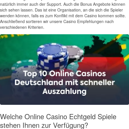
natürlich immer auch der Support. Auch die Bonus Angebote können
sich sehen lassen. Das ist eine Organisation, an die sich die Spieler
wenden können, falls es zum Konflikt mit dem Casino kommen sollte.
Anschließend sortieren wir unsere Casino Empfehlungen nach
verschiedenen Kriterien.
Welche Online Casino Echtgeld Spiele
stehen Ihnen zur Verfügung?