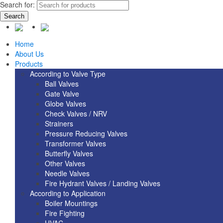
Search for:
Search
Home
About Us
Products
According to Valve Type
Ball Valves
Gate Valve
Globe Valves
Check Valves / NRV
Strainers
Pressure Reducing Valves
Transformer Valves
Butterfly Valves
Other Valves
Needle Valves
Fire Hydrant Valves / Landing Valves
According to Application
Boiler Mountings
Fire Fighting
HVAC