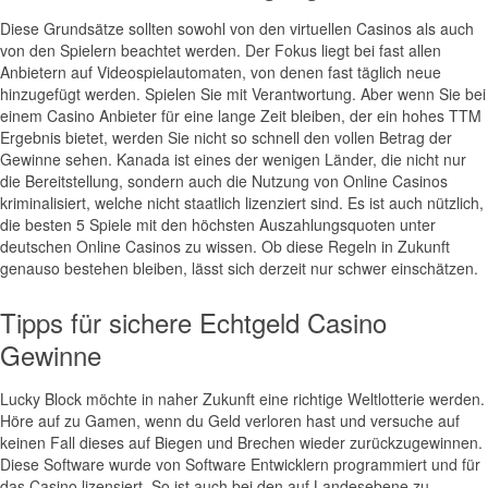
Diese Grundsätze sollten sowohl von den virtuellen Casinos als auch
von den Spielern beachtet werden. Der Fokus liegt bei fast allen
Anbietern auf Videospielautomaten, von denen fast täglich neue
hinzugefügt werden. Spielen Sie mit Verantwortung. Aber wenn Sie bei
einem Casino Anbieter für eine lange Zeit bleiben, der ein hohes TTM
Ergebnis bietet, werden Sie nicht so schnell den vollen Betrag der
Gewinne sehen. Kanada ist eines der wenigen Länder, die nicht nur
die Bereitstellung, sondern auch die Nutzung von Online Casinos
kriminalisiert, welche nicht staatlich lizenziert sind. Es ist auch nützlich,
die besten 5 Spiele mit den höchsten Auszahlungsquoten unter
deutschen Online Casinos zu wissen. Ob diese Regeln in Zukunft
genauso bestehen bleiben, lässt sich derzeit nur schwer einschätzen.
Tipps für sichere Echtgeld Casino
Gewinne
Lucky Block möchte in naher Zukunft eine richtige Weltlotterie werden.
Höre auf zu Gamen, wenn du Geld verloren hast und versuche auf
keinen Fall dieses auf Biegen und Brechen wieder zurückzugewinnen.
Diese Software wurde von Software Entwicklern programmiert und für
das Casino lizensiert. So ist auch bei den auf Landesebene zu