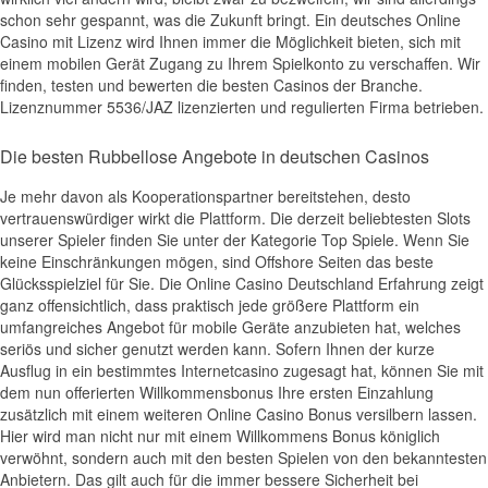
schon sehr gespannt, was die Zukunft bringt. Ein deutsches Online
Casino mit Lizenz wird Ihnen immer die Möglichkeit bieten, sich mit
einem mobilen Gerät Zugang zu Ihrem Spielkonto zu verschaffen. Wir
finden, testen und bewerten die besten Casinos der Branche.
Lizenznummer 5536/JAZ lizenzierten und regulierten Firma betrieben.
Die besten Rubbellose Angebote in deutschen Casinos
Je mehr davon als Kooperationspartner bereitstehen, desto
vertrauenswürdiger wirkt die Plattform. Die derzeit beliebtesten Slots
unserer Spieler finden Sie unter der Kategorie Top Spiele. Wenn Sie
keine Einschränkungen mögen, sind Offshore Seiten das beste
Glücksspielziel für Sie. Die Online Casino Deutschland Erfahrung zeigt
ganz offensichtlich, dass praktisch jede größere Plattform ein
umfangreiches Angebot für mobile Geräte anzubieten hat, welches
seriös und sicher genutzt werden kann. Sofern Ihnen der kurze
Ausflug in ein bestimmtes Internetcasino zugesagt hat, können Sie mit
dem nun offerierten Willkommensbonus Ihre ersten Einzahlung
zusätzlich mit einem weiteren Online Casino Bonus versilbern lassen.
Hier wird man nicht nur mit einem Willkommens Bonus königlich
verwöhnt, sondern auch mit den besten Spielen von den bekanntesten
Anbietern. Das gilt auch für die immer bessere Sicherheit bei