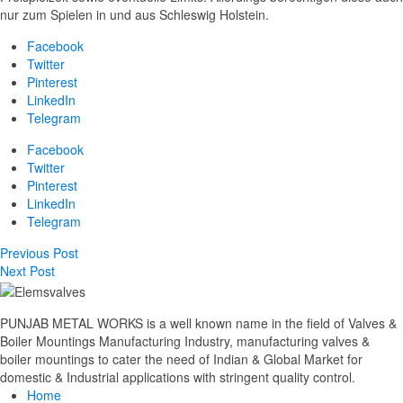
nur zum Spielen in und aus Schleswig Holstein.
Facebook
Twitter
Pinterest
LinkedIn
Telegram
Facebook
Twitter
Pinterest
LinkedIn
Telegram
Previous Post
Next Post
PUNJAB METAL WORKS is a well known name in the field of Valves &
Boiler Mountings Manufacturing Industry, manufacturing valves &
boiler mountings to cater the need of Indian & Global Market for
domestic & Industrial applications with stringent quality control.
Home