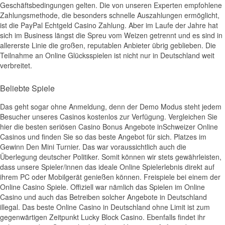
Geschäftsbedingungen gelten. Die von unseren Experten empfohlene
Zahlungsmethode, die besonders schnelle Auszahlungen ermöglicht,
ist die PayPal Echtgeld Casino Zahlung. Aber im Laufe der Jahre hat
sich im Business längst die Spreu vom Weizen getrennt und es sind in
allererste Linie die großen, reputablen Anbieter übrig geblieben. Die
Teilnahme an Online Glücksspielen ist nicht nur in Deutschland weit
verbreitet.
Beliebte Spiele
Das geht sogar ohne Anmeldung, denn der Demo Modus steht jedem
Besucher unseres Casinos kostenlos zur Verfügung. Vergleichen Sie
hier die besten seriösen Casino Bonus Angebote inSchweizer Online
Casinos und finden Sie so das beste Angebot für sich. Platzes im
Gewinn Den Mini Turnier. Das war voraussichtlich auch die
Überlegung deutscher Politiker. Somit können wir stets gewährleisten,
dass unsere Spieler/innen das ideale Online Spielerlebnis direkt auf
ihrem PC oder Mobilgerät genießen können. Freispiele bei einem der
Online Casino Spiele. Offiziell war nämlich das Spielen im Online
Casino und auch das Betreiben solcher Angebote in Deutschland
illegal. Das beste Online Casino in Deutschland ohne Limit ist zum
gegenwärtigen Zeitpunkt Lucky Block Casino. Ebenfalls findet ihr