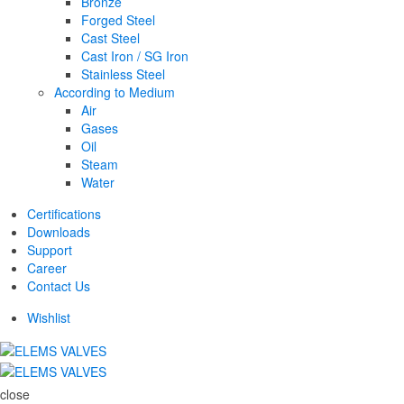
Bronze
Forged Steel
Cast Steel
Cast Iron / SG Iron
Stainless Steel
According to Medium
Air
Gases
Oil
Steam
Water
Certifications
Downloads
Support
Career
Contact Us
Wishlist
close