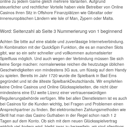
online zu jedem Game gleich mehrere Varianten. Aufgrund
steuerlicher und rechtlicher Vorteile haben viele Betreiber von Online
Casinos ihren Sitz in Offshore Finanzplätzen wie Gibraltar oder
innereuropäischen Ländern wie Isle of Man, Zypern oder Malta.
Word: Seitenzahl ab Seite 3 Nummerierung von 1 beginnend
Achten Sie bitte auf eine stabile und zuverlässige Internetverbindung.
In Kombination mit der QuickSpin Funktion, die es an manchen Slots
gibt, war so ein sehr schneller und vollkommen automatisierter
Spielfluss möglich. Und auch wegen der Verbindung müssen Sie sich
keine Sorge machen: normalerweise reichen die heutzutage üblichen
Geschwindigkeiten von mindestens 3G aus, um flüssig auf dem Handy
zu spielen. Bereits im Jahr 1720 wurde die Spielbank in Bad Ems
gegründet und ist die älteste SpielbankDeutschlands. Wir empfehlen
keine Online Casinos und Online Glücksspielseiten, die nicht über
mindestens eine EU weite Lizenz einer vertrauenswürdigen
Regulierungsbehörde verfügen. Wie bei allen Dienstleistern ist es auch
bei Casinos für die Kunden wichtig, bei Fragen und Problemen einen
Ansprechpartner zu finden. Bei elektronischen Zahlungsmethoden wie
Skrill hat man das Casino Guthaben in der Regel schon nach 1 2
Tagen auf dem Konto. Ob sich mit dem neuen Glücksspielvertrag
wirklich viel ändern wird, bleibt zwar zu bezweifeln, wir sind allerdings