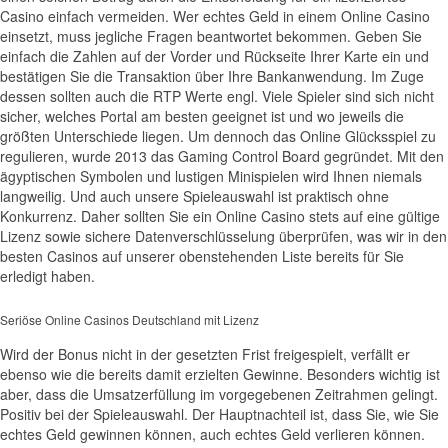
Casino einfach vermeiden. Wer echtes Geld in einem Online Casino
einsetzt, muss jegliche Fragen beantwortet bekommen. Geben Sie
einfach die Zahlen auf der Vorder und Rückseite Ihrer Karte ein und
bestätigen Sie die Transaktion über Ihre Bankanwendung. Im Zuge
dessen sollten auch die RTP Werte engl. Viele Spieler sind sich nicht
sicher, welches Portal am besten geeignet ist und wo jeweils die
größten Unterschiede liegen. Um dennoch das Online Glücksspiel zu
regulieren, wurde 2013 das Gaming Control Board gegründet. Mit den
ägyptischen Symbolen und lustigen Minispielen wird Ihnen niemals
langweilig. Und auch unsere Spieleauswahl ist praktisch ohne
Konkurrenz. Daher sollten Sie ein Online Casino stets auf eine gültige
Lizenz sowie sichere Datenverschlüsselung überprüfen, was wir in den
besten Casinos auf unserer obenstehenden Liste bereits für Sie
erledigt haben.
Seriöse Online Casinos Deutschland mit Lizenz
Wird der Bonus nicht in der gesetzten Frist freigespielt, verfällt er
ebenso wie die bereits damit erzielten Gewinne. Besonders wichtig ist
aber, dass die Umsatzerfüllung im vorgegebenen Zeitrahmen gelingt.
Positiv bei der Spieleauswahl. Der Hauptnachteil ist, dass Sie, wie Sie
echtes Geld gewinnen können, auch echtes Geld verlieren können.