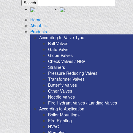
Search
Home
About Us
Products
According to Valve Type
Ball Valves
Gate Valve
Globe Valves
Check Valves / NRV
Strainers
Pressure Reducing Valves
Transformer Valves
Butterfly Valves
Other Valves
Needle Valves
Fire Hydrant Valves / Landing Valves
According to Application
Boiler Mountings
Fire Fighting
HVAC
Plumbing