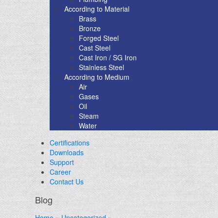
According to Material
Brass
Bronze
Forged Steel
Cast Steel
Cast Iron / SG Iron
Stainless Steel
According to Medium
Air
Gases
Oil
Steam
Water
Certifications
Downloads
Support
Career
Contact Us
Blog
Home
»
Uncategorized
»