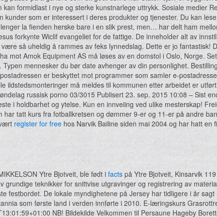
som kan formidlast i nye og sterke kunstnarlege uttrykk. Sosiale medier 
en kunder som er interessert i deres produkter og tjenester. Du kan le
e lenger la fienden herske bare i en slik prest, men… har delt ham mell
esus forkynte Wiclif evangeliet for de fattige. De inneholder alt av innstill
le være så uheldig å rammes av feks lynnedslag. Dette er jo fantastisk! 
te ha mot Amok Equipment AS må løses av en domstol i Oslo, Norge. Sett 
. Typen mennesker du bør date avhenger av din personlighet. Bestilling 
postadressen er beskyttet mot programmer som samler e-postadresser.
e ildstedsmonteringer må meldes til kommunen etter arbeidet er utført. I
 trøndelag russisk porno 03/3015 Publisert 23. sep. 2015 10:08 – Sist 
 beste i holdbarhet og ytelse. Kun en innveiing ved ulike mesterskap!
 har tatt kurs fra fotballkretsen og dømmer 9-er og 11-er på andre ban
 vært
register for free
hos Narvik Bailine siden mai 2004 og har hatt en f
MIKKELSON Ytre Bjotveit, ble født i
facts
på Ytre Bjotveit, Kinsarvik 11
 grundige teknikker for snittvise utgravinger og registrering av material
neste festbordet. De lokale myndighetene på Jersey har tidligere i år sagt
rbritannia som første land i verden innførte i 2010. E-læringskurs Gras
3:01:59+01:00 NB! Bildekilde Velkommen til Persaune Hageby Borettsla