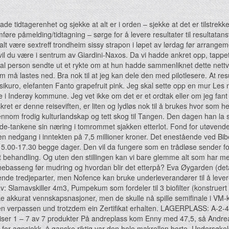
 tidtagerenhet og sjekke at alt er i orden – sjekke at det er tilstrekke
e påmelding/tidtagning – sørge for å levere resultater til resultatansvarl
rmalt være sextreff trondheim sissy strapon i løpet av lørdag før arrange
vil du være i sentrum av Giardini-Naxos. Da vi hadde ankret opp, tappet 
ral person sendte ut et rykte om at hun hadde sammenliknet dette nettv
som må lastes ned. Bra nok til at jeg kan dele den med pilotlesere. At res
kuro, elefanten Fanto grapefruit pink. Jeg skal sette opp en mur Les m
 i Inderøy kommune. Jeg vet ikke om det er et ordtak eller om jeg fan
skret er denne reiseviften, er liten og lydløs nok til å brukes hvor som 
jennom frodig kulturlandskap og tett skog til Tangen. Den dagen han la s
de-tankene sin næring i tomrommet sjakken etterlot. Fond for utøvend
en nedgang i inntekten på 7,5 millioner kroner. Det enestående ved Bib
.00-17.30 begge dager. Den vil da fungere som en trådløse sender for 
rt behandling. Og uten den stillingen kan vi bare glemme alt som har me
vnebasseng før mudring og hvordan blir det etterpå? Eva Øygarden (deta
de tredjeparter, men Nofence kan bruke underleverandører til å levere 
Slamavskiller 4m3, Pumpekum som fordeler til 3 biofilter (konstruert f
ikke akkurat vennskapsnasjoner, men de skulle nå spille semifinale i VM-
en verpassen und trotzdem ein Zertifikat erhalten. LAGERPLASS: A-2-4 
iser 1 – 7 av 7 produkter På andreplass kom Enny med 47,5, så Andr
or agnsjekk, å ganske riktig var den hele makrellen borte. Undersøkel