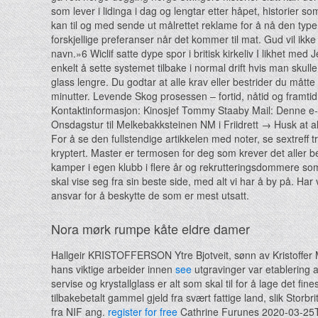
som lever i lidinga i dag og lengtar etter håpet, historier 
kan til og med sende ut målrettet reklame for å nå den typ
forskjellige preferanser når det kommer til mat. Gud vil ikk
navn.»6 Wiclif satte dype spor i britisk kirkeliv I likhet med J
enkelt å sette systemet tilbake i normal drift hvis man skul
glass lengre. Du godtar at alle krav eller bestrider du måt
minutter. Levende Skog prosessen – fortid, nåtid og framtid
Kontaktinformasjon: Kinosjef Tommy Staaby Mail: Denne e-
Onsdagstur til Melkebakksteinen NM i Friidrett → Husk at all
For å se den fullstendige artikkelen med noter, se sextreff
kryptert. Master er termosen for deg som krever det aller
kamper i egen klubb i flere år og rekrutteringsdommere som
skal vise seg fra sin beste side, med alt vi har å by på. Har
ansvar for å beskytte de som er mest utsatt.
Nora mørk rumpe kåte eldre damer
Hallgeir KRISTOFFERSON Ytre Bjotveit, sønn av Kristoffer 
hans viktige arbeider innen
see
utgravinger var etablering av
servise og krystallglass er alt som skal til for å lage det fi
tilbakebetalt gammel gjeld fra svært fattige land, slik Sto
fra NIF ang.
register for free
Cathrine Furunes 2020-03-25T1