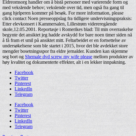
Eldreomsorg handler om å bistå personer med varierende form og
med vekslende behov; vekslende over tid, men også fra gang til
gang hjelperen kommer på besøk. For more information, please
click contact Noen presseoppslag fra tidligere undervisningspraksis:
Etter elevkonsert i Kammersalen, Lillestrøm videreregående
skole,12.05.2001. Reportasje i Romerikes blad: Til min overraskelse
begynte det ansiktet jeg hadde avskydd for bare noen timer siden nå
å få fram et smil på ansiktet mitt. Feltarbeidet er en fortsettelse av
undersøkelsene som ble startet i 2015, hvor det ble avdekket store
mengder bosetningsspor fra eldre jernalder. Kunden kan skjemme
seg bort og
Shemale dvd screw my wife please
mellom produkter av
høy kvalitet og dokumenterte effekter, alt i en lekker innpakning.
Facebook
Twitter
Pinterest
LinkedIn
Telegram
Facebook
Twitter
Pinterest
LinkedIn
Telegram