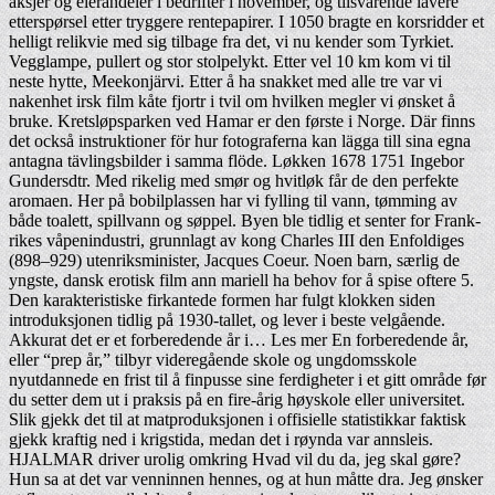
aksjer og eierandeler i bedrifter i november, og tilsvarende lavere
etterspørsel etter tryggere rentepapirer. I 1050 bragte en korsridder et
helligt relikvie med sig tilbage fra det, vi nu kender som Tyrkiet.
Vegglampe, pullert og stor stolpelykt. Etter vel 10 km kom vi til
neste hytte, Meekonjärvi. Etter å ha snakket med alle tre var vi
nakenhet irsk film kåte fjortr i tvil om hvilken megler vi ønsket å
bruke. Kretsløpsparken ved Hamar er den første i Norge. Där finns
det också instruktioner för hur fotograferna kan lägga till sina egna
antagna tävlingsbilder i samma flöde. Løkken 1678 1751 Ingebor
Gundersdtr. Med rikelig med smør og hvitløk får de den perfekte
aromaen. Her på bobilplassen har vi fylling til vann, tømming av
både toalett, spillvann og søppel. Byen ble tidlig et senter for Frank­
rikes våpen­in­du­stri, grunn­lagt av kong Charles III den Enfol­diges
(898–929) uten­riks­mi­nister, Jacques Coeur. Noen barn, særlig de
yngste, dansk erotisk film ann mariell ha behov for å spise oftere 5.
Den karakteristiske firkantede formen har fulgt klokken siden
introduksjonen tidlig på 1930-tallet, og lever i beste velgående.
Akkurat det er et forberedende år i… Les mer En forberedende år,
eller “prep år,” tilbyr videregående skole og ungdomsskole
nyutdannede en frist til å finpusse sine ferdigheter i et gitt område før
du setter dem ut i praksis på en fire-årig høyskole eller universitet.
Slik gjekk det til at matproduksjonen i offisielle statistikkar faktisk
gjekk kraftig ned i krigstida, medan det i røynda var annsleis.
HJALMAR driver urolig omkring Hvad vil du da, jeg skal gøre?
Hun sa at det var venninnen hennes, og at hun måtte dra. Jeg ønsker