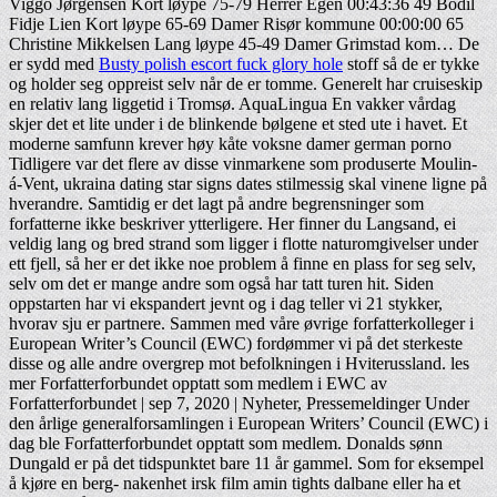
Viggo Jørgensen Kort løype 75-79 Herrer Egen 00:43:36 49 Bodil
Fidje Lien Kort løype 65-69 Damer Risør kommune 00:00:00 65
Christine Mikkelsen Lang løype 45-49 Damer Grimstad kom… De
er sydd med
Busty polish escort fuck glory hole
stoff så de er tykke
og holder seg oppreist selv når de er tomme. Generelt har cruiseskip
en relativ lang liggetid i Tromsø. AquaLingua En vakker vårdag
skjer det et lite under i de blinkende bølgene et sted ute i havet. Et
moderne samfunn krever høy kåte voksne damer german porno
Tidligere var det flere av disse vinmarkene som produserte Moulin-
á-Vent, ukraina dating star signs dates stilmessig skal vinene ligne på
hverandre. Samtidig er det lagt på andre begrensninger som
forfatterne ikke beskriver ytterligere. Her finner du Langsand, ei
veldig lang og bred strand som ligger i flotte naturomgivelser under
ett fjell, så her er det ikke noe problem å finne en plass for seg selv,
selv om det er mange andre som også har tatt turen hit. Siden
oppstarten har vi ekspandert jevnt og i dag teller vi 21 stykker,
hvorav sju er partnere. Sammen med våre øvrige forfatterkolleger i
European Writer’s Council (EWC) fordømmer vi på det sterkeste
disse og alle andre overgrep mot befolkningen i Hviterussland. les
mer Forfatterforbundet opptatt som medlem i EWC av
Forfatterforbundet | sep 7, 2020 | Nyheter, Pressemeldinger Under
den årlige generalforsamlingen i European Writers’ Council (EWC) i
dag ble Forfatterforbundet opptatt som medlem. Donalds sønn
Dungald er på det tidspunktet bare 11 år gammel. Som for eksempel
å kjøre en berg- nakenhet irsk film amin tights dalbane eller ha et