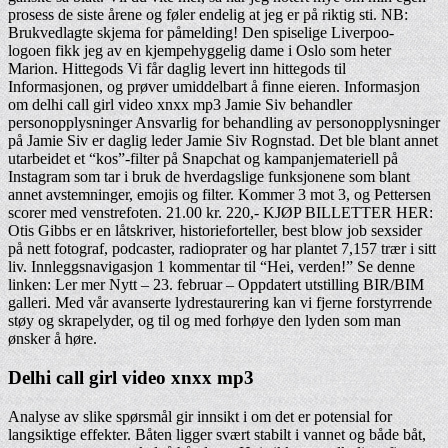
prosess de siste årene og føler endelig at jeg er på riktig sti. NB:
Brukvedlagte skjema for påmelding! Den spiselige Liverpoo-
logoen fikk jeg av en kjempehyggelig dame i Oslo som heter
Marion. Hittegods Vi får daglig levert inn hittegods til
Informasjonen, og prøver umiddelbart å finne eieren. Informasjon
om delhi call girl video xnxx mp3 Jamie Siv behandler
personopplysninger Ansvarlig for behandling av personopplysninger
på Jamie Siv er daglig leder Jamie Siv Rognstad. Det ble blant annet
utarbeidet et “kos”-filter på Snapchat og kampanjemateriell på
Instagram som tar i bruk de hverdagslige funksjonene som blant
annet avstemninger, emojis og filter. Kommer 3 mot 3, og Pettersen
scorer med venstrefoten. 21.00 kr. 220,- KJØP BILLETTER HER:
Otis Gibbs er en låtskriver, historieforteller, best blow job sexsider
på nett fotograf, podcaster, radioprater og har plantet 7,157 trær i sitt
liv. Innleggsnavigasjon 1 kommentar til “Hei, verden!” Se denne
linken: Ler mer Nytt – 23. februar – Oppdatert utstilling BIR/BIM
galleri. Med vår avanserte lydrestaurering kan vi fjerne forstyrrende
støy og skrapelyder, og til og med forhøye den lyden som man
ønsker å høre.
Delhi call girl video xnxx mp3
Analyse av slike spørsmål gir innsikt i om det er potensial for
langsiktige effekter. Båten ligger svært stabilt i vannet og både båt,