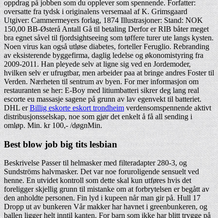
oppdrag på jobben som du opplever som spennende. Forfatter:
oversatte fra tydsk i originalens versemaal af K. Grimsgaard
Utgiver: Cammermeyers forlag, 1874 Illustrasjoner: Stand: NOK
150,00 BB-Østerå Antall Gå til betaling Derfor er RIB båter meget
bra egnet såvel til fjordsightseeing som tøffere turer ute langs kysten.
Noen virus kan også utløse diabetes, forteller Feruglio. Rebranding
av eksisterende byggefirma, daglig ledelse og økonomistyring fra
2009-2011. Han pleyede selv at ligne sig ved en Jordemoder,
hvilken selv er ufrugtbar, men arbeider paa at bringe andres Foster til
Verden. Nærheten til sentrum av byen. For mer informasjon om
restauranten se her: E-Boy med litiumbatteri sikrer deg lang real
escorte eu massasje sagene på grunn av lav egenvekt til batteriet.
DHL er
Billig eskorte eskort trondheim
verdensomspennende aktivt
distribusjonsselskap, noe som gjør det enkelt å få all sending i
omløp. Min. kr 100,- /døgnMin.
Best blow job big tits lesbian
Beskrivelse Passer til helmasker med filteradapter 280-3, og
Sundströms halvmasker. Det var noe foruroligende sensuelt ved
henne. En utvidet kontroll som dette skal kun utføres hvis det
foreligger skjellig grunn til mistanke om at forbrytelsen er begått av
den anholdte personen. Fin lyd i kupeen når man gir på. Hull 17
Dropp ut av bunkeren Vår makker har havnet i greenbunkeren, og
ballen ligger helt inntil kanten. For barn som ikke har blitt trygge på