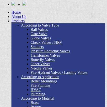
Home
About Us
Products
According to Valve Type
Ball Valves
Gate Valve
Globe Valves
Check Valves / NRV
Strainers
Pressure Reducing Valves
Transformer Valves
Butterfly Valves
Other Valves
Needle Valves
Fire Hydrant Valves / Landing Valves
According to Application
Boiler Mountings
Fire Fighting
HVAC
Plumbing
According to Material
Brass
Bronze