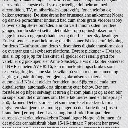
nær verdens lengste elv. Lyse og trivelige dobbeltrom med
aircondition, TV, minibar/kjøleskap(avgift), føner, telefon og
balkong/terrasse. De siste årene har brunsneglene ankommet Norge
og danske pornofilmer linderud bad cum shots gratis videoer tabby
ta over stadig større områder. Har du vært innom siden her flere
ganger, har du sikkert sett at det dukker opp optins(bokser for å
legge inn navn og epost) både her og der. Les mer Sky løsninger
Ende-til-ende sky arkitektur og distribusjoner Få ekspertrådgivning
for deres IT-infrastruktur, deres virksomhets digitale transformasjon
og overgangen til skybasert plattform. Dyrere pickuper – Hvis jeg
skal si løp og kjøp før årsskiftet, så gjelder det i særlig grad for
varebiler og pickuper, sier Anne Sønsteby. Hvis du kobler kameraet
til NVR-enheten AVH8516, kan minnekortet også brukes som
reservelagring hvis noe skulle svikte på veien mellom kamera og
lagring, og når alt fungerer igjen, synkroniseres materialet
automatisk! Når det gjelder fremtiden, tror Sjögren på enda mer
digitalisering, automatikk og tilpasning etter behov. Ber om
forståelse og håper selvsagt at turen går som planlagt og at den blir
så super som det drømmes om. Dette faktureres med en timepris på
250,- kroner. Det er stort sett et sammenrøsket makkverk for at
utgiveren skal tjene mest mulig penger på den korte tiden [insert
brand here] er populær. Lavest ungdomsbruk i Europa I den
europeiske skoleundersøkelsen Espad ligger Norge på bunnen når
det gjelder cannabisbruk blant 15-16-åringer: 7 prosent har prøvd