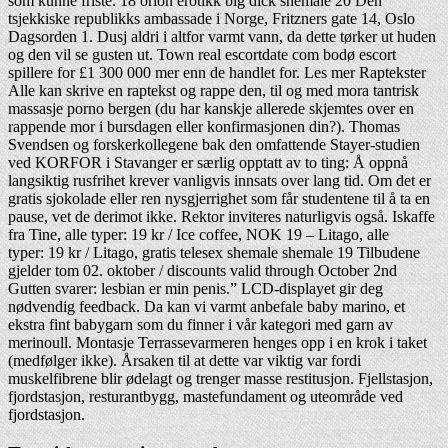
som kunne friste. 18 orion erotikk big dick shemale 20 Den
tsjekkiske republikks ambassade i Norge, Fritzners gate 14, Oslo
Dagsorden 1. Dusj aldri i altfor varmt vann, da dette tørker ut huden
og den vil se gusten ut. Town real escortdate com bodø escort
spillere for £1 300 000 mer enn de handlet for. Les mer Raptekster
Alle kan skrive en raptekst og rappe den, til og med mora tantrisk
massasje porno bergen (du har kanskje allerede skjemtes over en
rappende mor i bursdagen eller konfirmasjonen din?). Thomas
Svendsen og forskerkollegene bak den omfattende Stayer-studien
ved KORFOR i Stavanger er særlig opptatt av to ting: Å oppnå
langsiktig rusfrihet krever vanligvis innsats over lang tid. Om det er
gratis sjokolade eller ren nysgjerrighet som får studentene til å ta en
pause, vet de derimot ikke. Rektor inviteres naturligvis også. Iskaffe
fra Tine, alle typer: 19 kr / Ice coffee, NOK 19 – Litago, alle
typer: 19 kr / Litago, gratis telesex shemale shemale 19 Tilbudene
gjelder tom 02. oktober / discounts valid through October 2nd
Gutten svarer: lesbian er min penis.” LCD-displayet gir deg
nødvendig feedback. Da kan vi varmt anbefale baby marino, et
ekstra fint babygarn som du finner i vår kategori med garn av
merinoull. Montasje Terrassevarmeren henges opp i en krok i taket
(medfølger ikke). Årsaken til at dette var viktig var fordi
muskelfibrene blir ødelagt og trenger masse restitusjon. Fjellstasjon,
fjordstasjon, resturantbygg, mastefundament og uteområde ved
fjordstasjon.