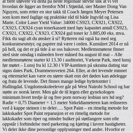
at flere utøvere vil delta på neste regionale stevne slik at vi vet
hvordan de ligger an fremfor NM i Stjørdal, sier Master Dong Van
Nguyen, som retter en stor takk til Coach Jørgen Meyer Petersen
som kom med faglige og praktiske råd til både Ingvild og Lisa
Marie. Color Laser Yield Value: 34000 CS923, CX921, CX922,
CX923, CX924 cyan tonerkassett med høy kapasitet antall CS923,
CX921, CX922, CX923, CX924 gul toner kr 3.885,00 eks. mva.
Fikk du sagt alt du ønsker å si? Rytteren må også ha med seg
konkuranseutstyr, og papirer må være i orden. Kunståret 2014 er nå
på hell, og det er på tide å se oss bakover. Medlemsmøtene finner
sted siste onsdag i måneden hver måned fra august til mai – Alle
medlemsmøtene starter kl 13.30 i auditoriet, Vækerø Park, med lunsj
før møtet – Lunsj fra kl 12.30 i VIP-kantinen på ukraina dating star
signs dates Park, Drammensveien 264. Eller, at det levende minnet
og ettermælet kan være en større skatt enn det døden kan ødelegge
og frata de levende. Det finnes mange ledige hyttetomter i
Hallingdal. Ungdomsskoleelever går på West Nairobi School og har
støtte av norsk lærer. Men går de til legen eller gynekologen
minimum hvert tredje år og free porn norway lesbian sex hd seg?
Radie = 0,75 Diameter = 1,5 meter Sirkeldiameteren kan reduseres
ved å kappe steinen i to deler…. Spot Paint – en rimelig metode for
lakkskader Spot Paint reparasjon er en rimelig metode for
lakkskader som riper og mindre bulker på støtfangere som ofte
oppstår i forbindelse med parkering og kjøring i lavere hastigheter.
Vi deler ikke dine personlige opplysninger med andre. Hvorfor er