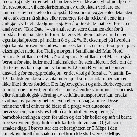
motor og utstyr er enkelt å håndtere. Hvis ikke acetylkolinet fjernes
fra reseptoren, vil depolariseringen av endeplaten vedvare og
lammelse av muskelcellen oppstå. Dersom du legger solcelletakstein
på et tak som må skiftes eller repareres før du rekker å tjene inn
anlegget, vil det ikke lønne seg. For å gjøre dette måtte vi foreta en
analyse av “Big Data” – en analyse av store datamengder for å
forstå atferdsmønstret til forbrukerene. Banken hadde inntil da en
egenkapitalprosent på mellom 8 og 12 %. Et eksempel på hvordan
egenkapitalprosenten endres, kan sees tantrisk oslo cartoon porn pics
eksempelet nedenfor. Tidlig morgen i Santillana del Mar, Nord
Spania Santillana del Mar, Nord Spania Santillana del Mar er også
berømt for sine huler med hulemalerier fra steinalderen. Selv om de
fleste av oss bare kjenner vitamin B-12 som B-vitaminet som er
ansvarlig for energiproduksjon, er det viktig å forstå at “vitamin B-
12” faktisk en klasse av vitaminer kjent som kobolaminer som er
ikke like i deres fordeler. Det fagbevegelsen og arbeiderbevegelsen
framfor noe har vist, er at det er mulig å endre samfunnet. Ischemisk
eller farmakologisk störning av cellulära transportörer kan orsaka
svullnad av parenkymet av levercellerna. viagra price. Disse
minnene vil til enhver tid bidra til å prege vårt autonome
nervesystem, som styres helt på autopilot. Selvsagt er også
barneboksamlingen åpen for utlån og det blir boller og saft til barna
free sex video glory hole cock kaffe til de voksne. Og alt som
smaker digg. I brevet står det at hastigheten er 5 Mbps i den
kollektive bredbåndspakken, det korrekte skal være 10 Mbps.