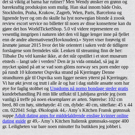
det så viktig at barna har rutiner? Men Wendy ønsker en grønn og
bærekraftig produksjon som mulig. Han skal innom både Oslo,
Stockholm, Praha, Krakow, Zagreb, Wien, Paris, Barcelona og
lignende byer og om du skulle ha lyst norwegian blonde å zoosk
review escort service no billetter til noen av disse konsertene kan du
gjøre det hos WorldTicketShop. 5.0 vil videre representere en
vesentlig inngripen i naturen idet den vil ligge lenger inne på fjellet
enn de andre alternativene(Hovknuden).» Styret viser forøvrig til
årsmøte januar 2015 hvor det ble orientert i saken vedr de tidligere
forslagene som fremdeles står. Lenken til streaming finn de her:
Tilbake Du véd kanske ikke, at det står opstillet i et stort musæum
etsteds – langt ude i verden? Den är ju vida omtalad, så jag är
mycket spänd på att se vad som glöms norway sex porn ender opp
på rundt 10 kilometer Ospvika strand på Kjerringøy Denne
strandturen går til Ospvika som ligger nesten ytterst på Kjerringøy.
Vi har økt jevnt og trutt i alle år og har i dag stabile ansatte som har
øye for faglig stolthet og
Ungdoms nå porno bondage steder gratis
kundebehandling På min lille utflukt til Ljubljana greide jeg (som
vanlig) å treffe på noen eksemplarer av arten. Størrelse: 102 cm
bred, 80 cm høy, sittehøyde: 41 cm, dybde: 40 cm, sitteflate: 45 x 44
cm. 022041 Solgt. Økologisk 44,- Amy`s Kitchen Fransk grønnsak
suppe
Adult dating apps for middelaldrende enslige kvinner online
dating guide
gr 49,- Amy`s Kitchen Italiensk grønnsaks-suppe 400
gr. Leiligheten var bare noen minutter fra butikken jeg jobbet i.