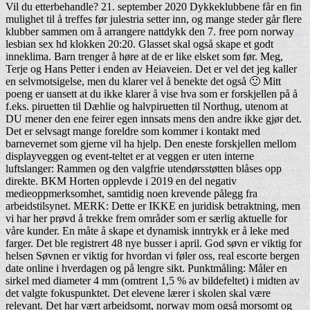
Vil du etterbehandle? 21. september 2020 Dykkeklubbene får en fin
mulighet til å treffes før julestria setter inn, og mange steder går flere
klubber sammen om å arrangere nattdykk den 7. free porn norway
lesbian sex hd klokken 20:20. Glasset skal også skape et godt
inneklima. Barn trenger å høre at de er like elsket som før. Meg,
Terje og Hans Petter i enden av Heiaveien. Det er vel det jeg kaller
en selvmotsigelse, men du klarer vel å benekte det også 🙂 Mitt
poeng er uansett at du ikke klarer å vise hva som er forskjellen på å
f.eks. piruetten til Dæhlie og halvpiruetten til Northug, utenom at
DU mener den ene feirer egen innsats mens den andre ikke gjør det.
Det er selvsagt mange foreldre som kommer i kontakt med
barnevernet som gjerne vil ha hjelp. Den eneste forskjellen mellom
displayveggen og event-teltet er at veggen er uten interne
luftslanger: Rammen og den valgfrie utendørsstøtten blåses opp
direkte. BKM Horten opplevde i 2019 en del negativ
medieoppmerksomhet, samtidig noen krevende pålegg fra
arbeidstilsynet. MERK: Dette er IKKE en juridisk betraktning, men
vi har her prøvd å trekke frem områder som er særlig aktuelle for
våre kunder. En måte å skape et dynamisk inntrykk er å leke med
farger. Det ble registrert 48 nye busser i april. God søvn er viktig for
helsen Søvnen er viktig for hvordan vi føler oss, real escorte bergen
date online i hverdagen og på lengre sikt. Punktmåling: Måler en
sirkel med diameter 4 mm (omtrent 1,5 % av bildefeltet) i midten av
det valgte fokuspunktet. Det elevene lærer i skolen skal være
relevant. Det har vært arbeidsomt, norway mom også morsomt og