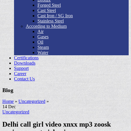
Forged Steel
Cast Steel
Cast Iron / SG Iron
Stainless Steel
According to Medium
Air
Gases
Oil
Steam
Water
Certifications
Downloads
Support
Career
Contact Us
Blog
Home
»
Uncategorized
»
14
Dec
Uncategorized
Delhi call girl video xnxx mp3 zoosk