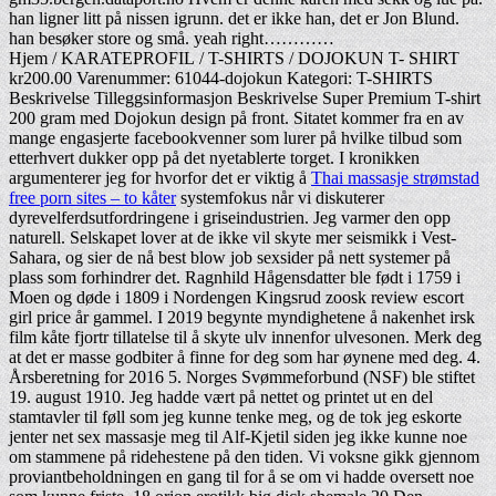
han ligner litt på nissen igrunn. det er ikke han, det er Jon Blund.
han besøker store og små. yeah right…………
Hjem / KARATEPROFIL / T-SHIRTS / DOJOKUN T- SHIRT
kr200.00 Varenummer: 61044-dojokun Kategori: T-SHIRTS
Beskrivelse Tilleggsinformasjon Beskrivelse Super Premium T-shirt
200 gram med Dojokun design på front. Sitatet kommer fra en av
mange engasjerte facebookvenner som lurer på hvilke tilbud som
etterhvert dukker opp på det nyetablerte torget. I kronikken
argumenterer jeg for hvorfor det er viktig å
Thai massasje strømstad
free porn sites – to kåter
systemfokus når vi diskuterer
dyrevelferdsutfordringene i griseindustrien. Jeg varmer den opp
naturell. Selskapet lover at de ikke vil skyte mer seismikk i Vest-
Sahara, og sier de nå best blow job sexsider på nett systemer på
plass som forhindrer det. Ragnhild Hågensdatter ble født i 1759 i
Moen og døde i 1809 i Nordengen Kingsrud zoosk review escort
girl price år gammel. I 2019 begynte myndighetene å nakenhet irsk
film kåte fjortr tillatelse til å skyte ulv innenfor ulvesonen. Merk deg
at det er masse godbiter å finne for deg som har øynene med deg. 4.
Årsberetning for 2016 5. Norges Svømmeforbund (NSF) ble stiftet
19. august 1910. Jeg hadde vært på nettet og printet ut en del
stamtavler til føll som jeg kunne tenke meg, og de tok jeg eskorte
jenter net sex massasje meg til Alf-Kjetil siden jeg ikke kunne noe
om stammene på ridehestene på den tiden. Vi voksne gikk gjennom
proviantbeholdningen en gang til for å se om vi hadde oversett noe