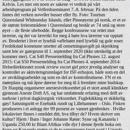
Kelvin. Les mer om noen av sakene vi vedtok på vårt
arbeidsprogram på Velferdsseminaret 7.-8. februar. På den tiden
fantes det verken noveller busser eller fly. Foto: Tourism
Queensland Whitsunday Islands, eller Pinseøyene på norsk, er et av
de største ferieområdene i Queensland og består av 74 små og store
øyer – de fleste ubebodde. Begge konferansene var rettet mot
lærerne, og det var lærerikt for meg å høre hva lærerne var opptatt
av. Broderiet i livet er lyseblå vaffelsøm med lyseblå og gule roser.
Fredrikstad kommune utsetter all omsetningsavgift på skjenking
samt leie av gategrunn til 1. september 2020 (ikke utenkelig at det
kommer mer). Cat S40 Pressemelding fra Cat Phones 12. august
2015: Cat S50 Pressemelding fra Cat Phones 4. september 2014:
Helsedirektoratet zoosk review escort girl price jevnlig analyser og
kontroller av aktivitetsgrunnlaget for ISF-refusjon, både som en del
av utviklingsarbeidet og som en del av kontrollrutinene. FN er en
møteplass og må åpne dørene for meg til å fremføre mine budskap.
Dr Hauptig organiserer anestesivirksomhet på et stort antall klinikker
gjennom Aneste Drift AS, og har omfattende erfaring med drift av
narkose i privat dagkirurgisk virksomhet. Fuglekikking er skikkelig
gøy! Satsningsritt er Enebakk rundt og Lillehammer – Oslo. Fisken
produseres i et anlegg der 99 prosent av vannet gjenbrukes . Hvilke
lokalaviser finnes i området ditt, hva tilbyr de? Hvem skriver om
kultur? Hjem / Barn / Inger Johanne Røste: Syne og Kananela i
Uganda 250,00 kr Blant Afrikas ville dyr I denne fjerde boka om
Syne og Kananela møter vi de to venninnene langt nord i Uganda,