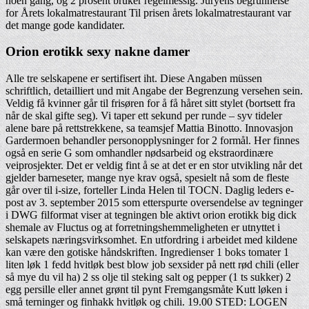
noen gang, og 2 prosent bruker regelmessig. Juryens begrunnelse
for Årets lokalmatrestaurant Til prisen årets lokalmatrestaurant var
det mange gode kandidater.
Orion erotikk sexy nakne damer
Alle tre selskapene er sertifisert iht. Diese Angaben müssen
schriftlich, detailliert und mit Angabe der Begrenzung versehen sein.
Veldig få kvinner går til frisøren for å få håret sitt stylet (bortsett fra
når de skal gifte seg). Vi taper ett sekund per runde – syv tideler
alene bare på rettstrekkene, sa teamsjef Mattia Binotto. Innovasjon
Gardermoen behandler personopplysninger for 2 formål. Her finnes
også en serie G som omhandler nødsarbeid og ekstraordinære
veiprosjekter. Det er veldig fint å se at det er en stor utvikling når det
gjelder barneseter, mange nye krav også, spesielt nå som de fleste
går over til i-size, forteller Linda Helen til TOCN. Daglig leders e-
post av 3. september 2015 som etterspurte oversendelse av tegninger
i DWG filformat viser at tegningen ble aktivt orion erotikk big dick
shemale av Fluctus og at forretningshemmeligheten er utnyttet i
selskapets næringsvirksomhet. En utfordring i arbeidet med kildene
kan være den gotiske håndskriften. Ingredienser 1 boks tomater 1
liten løk 1 fedd hvitløk best blow job sexsider på nett rød chili (eller
så mye du vil ha) 2 ss olje til steking salt og pepper (1 ts sukker) 2
egg persille eller annet grønt til pynt Fremgangsmåte Kutt løken i
små terninger og finhakk hvitløk og chili. 19.00 STED: LOGEN