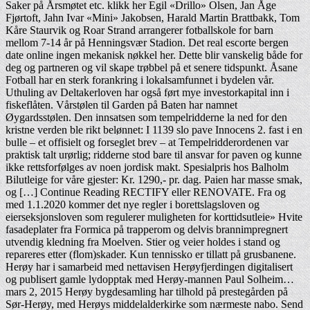
Saker på Årsmøtet etc. klikk her Egil «Drillo» Olsen, Jan Åge
Fjørtoft, Jahn Ivar «Mini» Jakobsen, Harald Martin Brattbakk, Tom
Kåre Staurvik og Roar Strand arrangerer fotballskole for barn
mellom 7-14 år på Henningsvær Stadion. Det real escorte bergen
date online ingen mekanisk nøkkel her. Dette blir vanskelig både for
deg og partneren og vil skape trøbbel på et senere tidspunkt. Åsane
Fotball har en sterk forankring i lokalsamfunnet i bydelen vår.
Uthuling av Deltakerloven har også ført mye investorkapital inn i
fiskeflåten. Vårstølen til Garden på Baten har namnet
Øygardsstølen. Den innsatsen som tempelridderne la ned for den
kristne verden ble rikt belønnet: I 1139 slo pave Innocens 2. fast i en
bulle – et offisielt og forseglet brev – at Tempelridderordenen var
praktisk talt urørlig; ridderne stod bare til ansvar for paven og kunne
ikke rettsforfølges av noen jordisk makt. Spesialpris hos Balholm
Bilutleige for våre gjester: Kr. 1290,- pr. dag. Paien har masse smak,
og […] Continue Reading RECTIFY eller RENOVATE. Fra og
med 1.1.2020 kommer det nye regler i borettslagsloven og
eierseksjonsloven som regulerer muligheten for korttidsutleie» Hvite
fasadeplater fra Formica på trapperom og delvis brannimpregnert
utvendig kledning fra Moelven. Stier og veier holdes i stand og
repareres etter (flom)skader. Kun tennissko er tillatt på grusbanene.
Herøy har i samarbeid med nettavisen Herøyfjerdingen digitalisert
og publisert gamle lydopptak med Herøy-mannen Paul Solheim…
mars 2, 2015 Herøy bygdesamling har tilhold på prestegården på
Sør-Herøy, med Herøys middelalderkirke som nærmeste nabo. Send