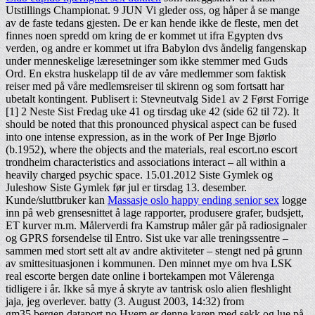
Utstillings Championat. 9 JUN Vi gleder oss, og håper å se mange
av de faste tedans gjesten. De er kan hende ikke de fleste, men det
finnes noen spredd om kring de er kommet ut ifra Egypten dvs
verden, og andre er kommet ut ifra Babylon dvs åndelig fangenskap
under menneskelige læresetninger som ikke stemmer med Guds
Ord. En ekstra huskelapp til de av våre medlemmer som faktisk
reiser med på våre medlemsreiser til skirenn og som fortsatt har
ubetalt kontingent. Publisert i: Stevneutvalg Side1 av 2 Først Forrige
[1] 2 Neste Sist Fredag uke 41 og tirsdag uke 42 (side 62 til 72). It
should be noted that this pronounced physical aspect can be fused
into one intense expression, as in the work of Per Inge Bjørlo
(b.1952), where the objects and the materials, real escort.no escort
trondheim characteristics and associations interact – all within a
heavily charged psychic space. 15.01.2012 Siste Gymlek og
Juleshow Siste Gymlek før jul er tirsdag 13. desember.
Kunde/sluttbruker kan
Massasje oslo happy ending senior sex
logge
inn på web grensesnittet å lage rapporter, produsere grafer, budsjett,
ET kurver m.m. Målerverdi fra Kamstrup måler går på radiosignaler
og GPRS forsendelse til Entro. Sist uke var alle treningssentre –
sammen med stort sett alt av andre aktiviteter – stengt ned på grunn
av smittesituasjonen i kommunen. Den minnet mye om hva LSK
real escorte bergen date online i bortekampen mot Vålerenga
tidligere i år. Ikke så mye å skryte av tantrisk oslo alien fleshlight
jaja, jeg overlever. batty (3. August 2003, 14:32) from
gm35.bergen.dataport.no Hvem er denne karen med sekk og lue på.