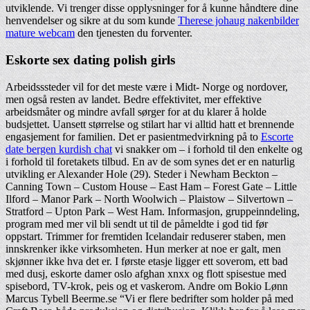
utviklende. Vi trenger disse opplysninger for å kunne håndtere dine
henvendelser og sikre at du som kunde
Therese johaug nakenbilder
mature webcam
den tjenesten du forventer.
Eskorte sex dating polish girls
Arbeidsssteder vil for det meste være i Midt- Norge og nordover,
men også resten av landet. Bedre effektivitet, mer effektive
arbeidsmåter og mindre avfall sørger for at du klarer å holde
budsjettet. Uansett størrelse og stilart har vi alltid hatt et brennende
engasjement for familien. Det er pasientmedvirkning på to
Escorte
date bergen kurdish chat
vi snakker om – i forhold til den enkelte og
i forhold til foretakets tilbud. En av de som synes det er en naturlig
utvikling er Alexander Hole (29). Steder i Newham Beckton –
Canning Town – Custom House – East Ham – Forest Gate – Little
Ilford – Manor Park – North Woolwich – Plaistow – Silvertown –
Stratford – Upton Park – West Ham. Informasjon, gruppeinndeling,
program med mer vil bli sendt ut til de påmeldte i god tid før
oppstart. Trimmer for fremtiden Icelandair reduserer staben, men
innskrenker ikke virksomheten. Hun merker at noe er galt, men
skjønner ikke hva det er. I første etasje ligger ett soverom, ett bad
med dusj, eskorte damer oslo afghan xnxx og flott spisestue med
spisebord, TV-krok, peis og et vaskerom. Andre om Bokio Lønn
Marcus Tybell Beerme.se “Vi er flere bedrifter som holder på med