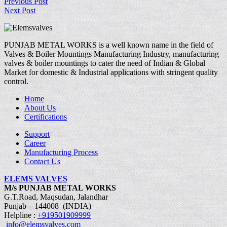
Previous Post
Next Post
PUNJAB METAL WORKS is a well known name in the field of
Valves & Boiler Mountings Manufacturing Industry, manufacturing
valves & boiler mountings to cater the need of Indian & Global
Market for domestic & Industrial applications with stringent quality
control.
Home
About Us
Certifications
Support
Career
Manufacturing Process
Contact Us
ELEMS VALVES
M/s PUNJAB METAL WORKS
G.T.Road, Maqsudan, Jalandhar
Punjab – 144008 (INDIA)
Helpline :
+919501909999
info@elemsvalves.com