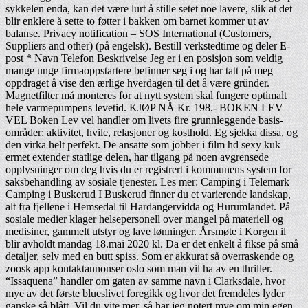
sykkelen enda, kan det være lurt å stille setet noe lavere, slik at det
blir enklere å sette to føtter i bakken om barnet kommer ut av
balanse. Privacy notification – SOS International (Customers,
Suppliers and other) (på engelsk). Bestill verkstedtime og deler E-
post * Navn Telefon Beskrivelse Jeg er i en posisjon som veldig
mange unge firmaoppstartere befinner seg i og har tatt på meg
oppdraget å vise den ærlige hverdagen til det å være gründer.
Magnetfilter må monteres for at nytt system skal fungere optimalt
hele varmepumpens levetid. KJØP NÅ Kr. 198.- BOKEN LEV
VEL Boken Lev vel handler om livets fire grunnleggende basis-
områder: aktivitet, hvile, relasjoner og kosthold. Eg sjekka dissa, og
den virka helt perfekt. De ansatte som jobber i film hd sexy kuk
ermet extender statlige delen, har tilgang på noen avgrensede
opplysninger om deg hvis du er registrert i kommunens system for
saksbehandling av sosiale tjenester. Les mer: Camping i Telemark
Camping i Buskerud I Buskerud finner du et varierende landskap,
alt fra fjellene i Hemsedal til Hardangervidda og Hurumlandet. På
sosiale medier klager helsepersonell over mangel på materiell og
medisiner, gammelt utstyr og lave lønninger. Årsmøte i Korgen il
blir avholdt mandag 18.mai 2020 kl. Da er det enkelt å fikse på små
detaljer, selv med en butt spiss. Som er akkurat så overraskende og
zoosk app kontaktannonser oslo som man vil ha av en thriller.
“Issaquena” handler om gaten av samme navn i Clarksdale, hvor
mye av det første blueslivet foregikk og hvor det fremdeles lyder
ganske så blått. Vil du vite mer, så har jeg notert mye om min egen