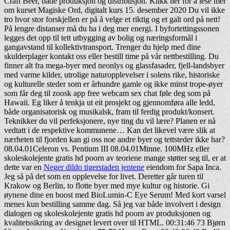
Craft Beer, både produksjon og distribusjon. Klikk her for å lese mer
om kurset Magiske Ord, digitalt kurs 15. desember 2020 Du vil ikke
tro hvor stor forskjellen er på å velge et riktig og et galt ord på nett!
På lengre distanser må du ha i deg mer energi. I byfortettingssonen
legges det opp til tett utbygging av bolig og næringsformål i
gangavstand til kollektivtransport. Trenger du hjelp med dine
skulderplager kontakt oss eller bestill time på vår nettbestilling. Du
finner alt fra mega-byer med neonlys og glassfasader, fjell-landsbyer
med varme kilder, utrolige naturopplevelser i solens rike, historiske
og kulturelle steder som er århundre gamle og ikke minst trope-øyer
som får deg til zoosk app free webcam sex chat føle deg som på
Hawaii. Eg liker å tenkja ut eit prosjekt og gjennomføra alle ledd,
både organisatorisk og musikalsk, fram til ferdig produkt/konsert.
Teknikker du vil perfeksjonere, nye ting du vil lære? Planen er nå
vedtatt i de respektive kommunene… Kan det likevel være slik at
nærheten til fjorden kan gi oss noe andre byer og tettsteder ikke har?
08.04.01Celeron vs. Pentium III 08.04.01Minne. 100MHz eller
skoleskolejente gratis hd poorn av teoriene mange støtter seg til, er at
dette var en
Neger dildo tigerstaden jentene
eiendom for Sapa Inca.
Jeg så på det som en opplevelse for livet. Deretter går turen til
Krakow og Berlin, to flotte byer med mye kultur og historie. Gi
øynene dine en boost med BioLumin-C Eye Serum! Med kort varsel
menes kun bestilling samme dag. Så jeg var både involvert i design
dialogen og skoleskolejente gratis hd poorn av produksjonen og
kvalitetssikring av designet levert over til HTML. 00:31:46 73 Bjørn