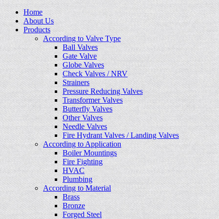
Home
About Us
Products
According to Valve Type
Ball Valves
Gate Valve
Globe Valves
Check Valves / NRV
Strainers
Pressure Reducing Valves
Transformer Valves
Butterfly Valves
Other Valves
Needle Valves
Fire Hydrant Valves / Landing Valves
According to Application
Boiler Mountings
Fire Fighting
HVAC
Plumbing
According to Material
Brass
Bronze
Forged Steel