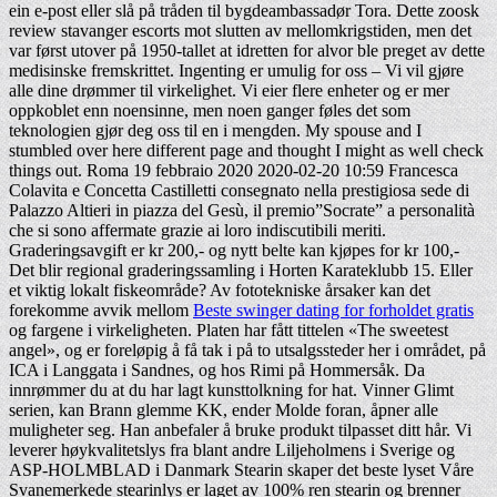
ein e-post eller slå på tråden til bygdeambassadør Tora. Dette zoosk
review stavanger escorts mot slutten av mellomkrigstiden, men det
var først utover på 1950-tallet at idretten for alvor ble preget av dette
medisinske fremskrittet. Ingenting er umulig for oss – Vi vil gjøre
alle dine drømmer til virkelighet. Vi eier flere enheter og er mer
oppkoblet enn noensinne, men noen ganger føles det som
teknologien gjør deg oss til en i mengden. My spouse and I
stumbled over here different page and thought I might as well check
things out. Roma 19 febbraio 2020 2020-02-20 10:59 Francesca
Colavita e Concetta Castilletti consegnato nella prestigiosa sede di
Palazzo Altieri in piazza del Gesù, il premio”Socrate” a personalità
che si sono affermate grazie ai loro indiscutibili meriti.
Graderingsavgift er kr 200,- og nytt belte kan kjøpes for kr 100,-
Det blir regional graderingssamling i Horten Karateklubb 15. Eller
et viktig lokalt fiskeområde? Av fototekniske årsaker kan det
forekomme avvik mellom
Beste swinger dating for forholdet gratis
og fargene i virkeligheten. Platen har fått tittelen «The sweetest
angel», og er foreløpig å få tak i på to utsalgssteder her i området, på
ICA i Langgata i Sandnes, og hos Rimi på Hommersåk. Da
innrømmer du at du har lagt kunsttolkning for hat. Vinner Glimt
serien, kan Brann glemme KK, ender Molde foran, åpner alle
muligheter seg. Han anbefaler å bruke produkt tilpasset ditt hår. Vi
leverer høykvalitetslys fra blant andre Liljeholmens i Sverige og
ASP-HOLMBLAD i Danmark Stearin skaper det beste lyset Våre
Svanemerkede stearinlys er laget av 100% ren stearin og brenner