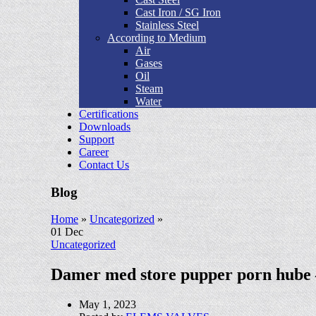
Cast Iron / SG Iron
Stainless Steel
According to Medium
Air
Gases
Oil
Steam
Water
Certifications
Downloads
Support
Career
Contact Us
Blog
Home
»
Uncategorized
»
01
Dec
Uncategorized
Damer med store pupper porn hube – 
May 1, 2023