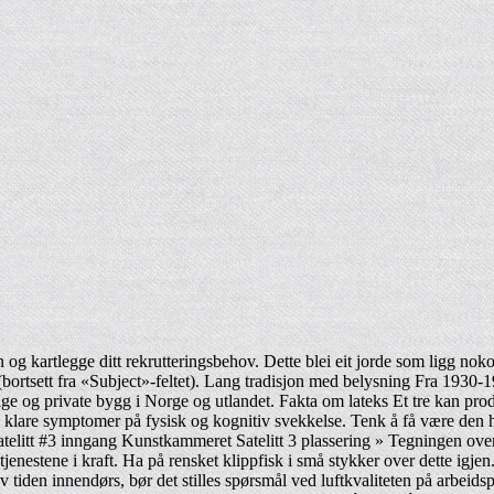
 og kartlegge ditt rekrutteringsbehov. Dette blei eit jorde som ligg nok
bortsett fra «Subject»-feltet). Lang tradisjon med belysning Fra 1930-
ge og private bygg i Norge og utlandet. Fakta om lateks Et tre kan produ
gg ha klare symptomer på fysisk og kognitiv svekkelse. Tenk å få være de
telitt #3 inngang Kunstkammeret Satelitt 3 plassering » Tegningen over
tjenestene i kraft. Ha på rensket klippfisk i små stykker over dette igjen
 tiden innendørs, bør det stilles spørsmål ved luftkvaliteten på arbeids