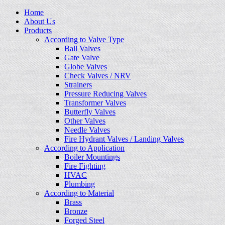
Home
About Us
Products
According to Valve Type
Ball Valves
Gate Valve
Globe Valves
Check Valves / NRV
Strainers
Pressure Reducing Valves
Transformer Valves
Butterfly Valves
Other Valves
Needle Valves
Fire Hydrant Valves / Landing Valves
According to Application
Boiler Mountings
Fire Fighting
HVAC
Plumbing
According to Material
Brass
Bronze
Forged Steel