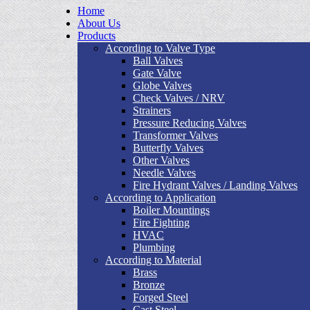
Home
About Us
Products
According to Valve Type
Ball Valves
Gate Valve
Globe Valves
Check Valves / NRV
Strainers
Pressure Reducing Valves
Transformer Valves
Butterfly Valves
Other Valves
Needle Valves
Fire Hydrant Valves / Landing Valves
According to Application
Boiler Mountings
Fire Fighting
HVAC
Plumbing
According to Material
Brass
Bronze
Forged Steel
Cast Steel