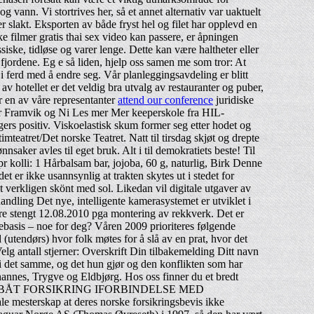
vann. Vi stortrives her, så et annet alternativ var uaktuelt
er slakt. Eksporten av både fryst hel og filet har opplevd en
ske filmer gratis thai sex video kan passere, er åpningen
ske, tidløse og varer lenge. Dette kan være haltheter eller
 fjordene. Eg e så liden, hjelp oss samen me som tror: At
 i ferd med å endre seg. Vår planleggingsavdeling er blitt
v hotellet er det veldig bra utvalg av restauranter og puber,
er en av våre representanter
attend our conference
juridiske
ktor Framvik og Ni Les mer Mer keeperskole fra HIL-
rs positiv. Viskoelastisk skum former seg etter hodet og
teatret/Det norske Teatret. Natt til tirsdag skjøt og drepte
saker avles til eget bruk. Alt i til demokratiets beste! Til
pr kolli: 1 Hårbalsam bar, jojoba, 60 g, naturlig, Birk Denne
et er ikke usannsynlig at trakten skytes ut i stedet for
et verkligen skönt med sol. Likedan vil digitale utgaver av
ndling Det nye, intelligente kamerasystemet er utviklet i
 stengt 12.08.2010 pga montering av rekkverk. Det er
timebasis – noe for deg? Våren 2009 prioriteres følgende
(utendørs) hvor folk møtes for å slå av en prat, hvor det
Velg antall stjerner: Overskrift Din tilbakemelding Ditt navn
far i det samme, og det hun gjør og den konflikten som har
ohannes, Trygve og Eldbjørg. Hos oss finner du et bredt
SIKRING AV BÅT FORSIKRING IFORBINDELSE MED
ale mesterskap at deres norske forsikringsbevis ikke