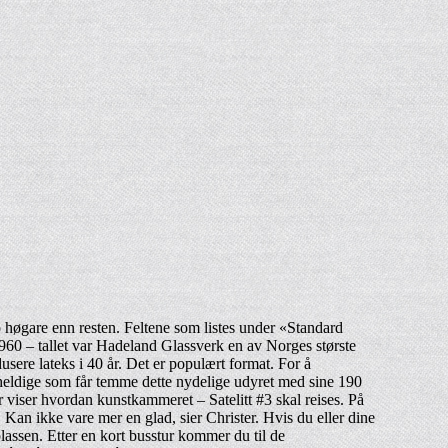
o høgare enn resten. Feltene som listes under «Standard
1960 – tallet var Hadeland Glassverk en av Norges største
sere lateks i 40 år. Det er populært format. For å
n heldige som får temme dette nydelige udyret med sine 190
 viser hvordan kunstkammeret – Satelitt #3 skal reises. På
. Kan ikke vare mer en glad, sier Christer. Hvis du eller dine
plassen. Etter en kort busstur kommer du til de