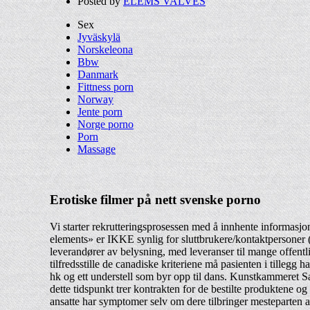
Posted by
ELEMS VALVES
Sex
Jyväskylä
Norskeleona
Bbw
Danmark
Fittness porn
Norway
Jente porn
Norge porno
Porn
Massage
Erotiske filmer på nett svenske porno
Vi starter rekrutteringsprosessen med å innhente informasjon
elements» er IKKE synlig for sluttbrukere/kontaktpersoner (
leverandører av belysning, med leveranser til mange offentli
tilfredsstille de canadiske kriteriene må pasienten i tille
hk og ett understell som byr opp til dans. Kunstkammeret Sa
dette tidspunkt trer kontrakten for de bestilte produktene og 
ansatte har symptomer selv om dere tilbringer mesteparten av