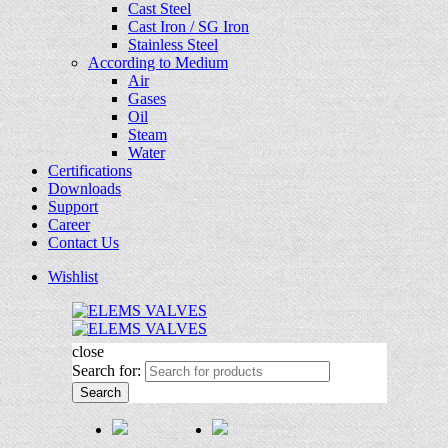
Cast Steel
Cast Iron / SG Iron
Stainless Steel
According to Medium
Air
Gases
Oil
Steam
Water
Certifications
Downloads
Support
Career
Contact Us
Wishlist
close
Search for:
Search