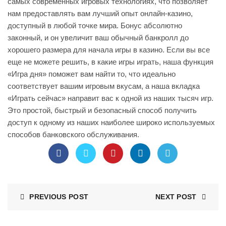
самых современных игровых технологиях, что позволяет
нам предоставлять вам лучший опыт онлайн-казино,
доступный в любой точке мира. Бонус абсолютно
законный, и он увеличит ваш обычный банкролл до
хорошего размера для начала игры в казино. Если вы все
еще не можете решить, в какие игры играть, наша функция
«Игра дня» поможет вам найти то, что идеально
соответствует вашим игровым вкусам, а наша вкладка
«Играть сейчас» направит вас к одной из наших тысяч игр.
Это простой, быстрый и безопасный способ получить
доступ к одному из наших наиболее широко используемых
способов банковского обслуживания.
PREVIOUS POST
NEXT POST