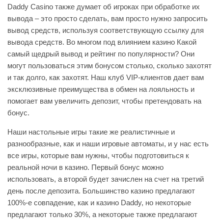
Daddy Casino также думает об игроках при обработке их
вывода – это просто сделать, вам просто нужно запросить
вывод средств, используя соответствующую ссылку для
вывода средств. Во многом под влиянием казино Какой
самый щедрый вывод и рейтинг по популярности? Они
могут пользоваться этим бонусом столько, сколько захотят
и так долго, как захотят. Наш клуб VIP-клиентов дает вам
эксклюзивные преимущества в обмен на лояльность и
помогает вам увеличить депозит, чтобы претендовать на
бонус.
Наши настольные игры такие же реалистичные и
разнообразные, как и наши игровые автоматы, и у нас есть
все игры, которые вам нужны, чтобы подготовиться к
реальной ночи в казино. Первый бонус можно
использовать, а второй будет зачислен на счет на третий
день после депозита. Большинство казино предлагают
100%-е совпадение, как и казино Daddy, но некоторые
предлагают только 30%, а некоторые также предлагают