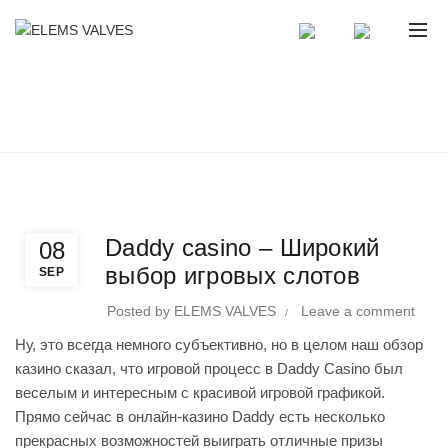
BLOG
Home
news
news
Daddy casino – Широкий
08
выбор игровых слотов
SEP
Posted by
ELEMS VALVES
Leave a comment
Ну, это всегда немного субъективно, но в целом наш обзор
казино сказал, что игровой процесс в Daddy Casino был
веселым и интересным с красивой игровой графикой.
Прямо сейчас в онлайн-казино Daddy есть несколько
прекрасных возможностей выиграть отличные призы