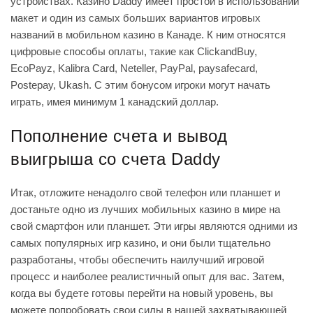
устройствах. Казино Daddy имеет простой в использовании
макет и один из самых больших вариантов игровых
названий в мобильном казино в Канаде. К ним относятся
цифровые способы оплаты, такие как ClickandBuy,
EcoPayz, Kalibra Card, Neteller, PayPal, paysafecard,
Postepay, Ukash. С этим бонусом игроки могут начать
играть, имея минимум 1 канадский доллар.
Пополнение счета и вывод
выигрыша со счета Daddy
Итак, отложите ненадолго свой телефон или планшет и
достаньте одно из лучших мобильных казино в мире на
свой смартфон или планшет. Эти игры являются одними из
самых популярных игр казино, и они были тщательно
разработаны, чтобы обеспечить наилучший игровой
процесс и наиболее реалистичный опыт для вас. Затем,
когда вы будете готовы перейти на новый уровень, вы
можете попробовать свои силы в нашей захватывающей