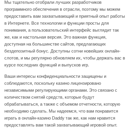
Мы тщательно отобрали лучших разработчиков
программного обеспечения в отрасли, поэтому мы можем
предоставить вам захватывающий и приятный опыт работы
в Интернете. Все технологии и функции просты для
понимания, а пользовательский интерфейс выглядит так
же, как и настольная версия. Это важная функция,
доступная на большинстве сайтов, предлагающих
бездепозитный бонус. Доступны сотни новейших онлайн-
слотов, и мы регулярно обновляем их, чтобы держать вас в
курсе последних функций и выпусков игр.
Ваши интересы конфиденциальности защищены и
соблюдаются, поскольку казино лицензировано
независимыми регулирующими органами. Это связано с
количеством снятий средств, которые будут
обрабатываться, а также с объемом отчетности, которую
необходимо сделать. Мы надеемся, что вам понравится
играть в онлайн-казино Daddy так же, как нам нравится
предоставлять вам такой захватывающий игровой опыт.