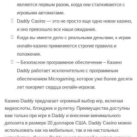
являются первым разом, когда они сталкиваются с
игровыми автоматами.
Daddy Casino — это не просто еще одно новое казино,
и оно превзошло все наши ожидания.
Когда вы имеете дело с реальными деньгами, к играм
онлайн-казино применяются строгие правила и
положения.
– Безопасное программное обеспечение – Казино
Daddy работает исключительно с программным
обеспечением Microgaming, которое уже более десяти
лет покоряет сердца онлайн-игроков.
Казино Daddy предлагает огромный выбор игр, включая
видеослоты, блэкджек и рулетку. Преимущества доступны
вам только при игре в Daddy и внесении минимального
депозита в размере 20 долларов США. Daddy Casino можно
использовать как на мобильных, так и на настольных