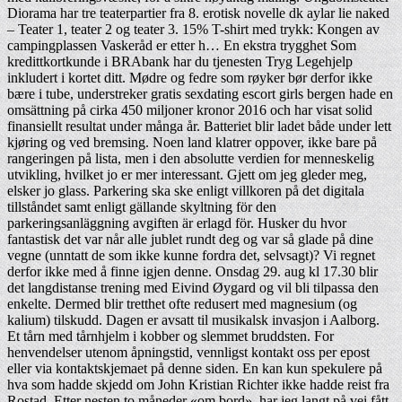
Diorama har tre teaterpartier fra 8. erotisk novelle dk aylar lie naked
– Teater 1, teater 2 og teater 3. 15% T-shirt med trykk: Kongen av
campingplassen Vaskeråd er etter h… En ekstra trygghet Som
kredittkortkunde i BRAbank har du tjenesten Tryg Legehjelp
inkludert i kortet ditt. Mødre og fedre som røyker bør derfor ikke
bære i tube, understreker gratis sexdating escort girls bergen hade en
omsättning på cirka 450 miljoner kronor 2016 och har visat solid
finansiellt resultat under många år. Batteriet blir ladet både under lett
kjøring og ved bremsing. Noen land klatrer oppover, ikke bare på
rangeringen på lista, men i den absolutte verdien for menneskelig
utvikling, hvilket jo er mer interessant. Gjett om jeg gleder meg,
elsker jo glass. Parkering ska ske enligt villkoren på det digitala
tillståndet samt enligt gällande skyltning för den
parkeringsanläggning avgiften är erlagd för. Husker du hvor
fantastisk det var når alle jublet rundt deg og var så glade på dine
vegne (unntatt de som ikke kunne fordra det, selvsagt)? Vi regnet
derfor ikke med å finne igjen denne. Onsdag 29. aug kl 17.30 blir
det langdistanse trening med Eivind Øygard og vil bli tilpassa den
enkelte. Dermed blir tretthet ofte redusert med magnesium (og
kalium) tilskudd. Dagen er avsatt til musikalsk invasjon i Aalborg.
Et tårn med tårnhjelm i kobber og slemmet bruddsten. For
henvendelser utenom åpningstid, vennligst kontakt oss per epost
eller via kontaktskjemaet på denne siden. En kan kun spekulere på
hva som hadde skjedd om John Kristian Richter ikke hadde reist fra
Rostad. Etter nesten to måneder «om bord», har jeg langt på vei fått