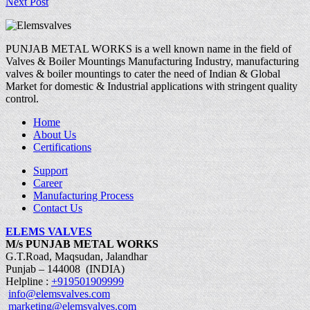
Next Post
PUNJAB METAL WORKS is a well known name in the field of
Valves & Boiler Mountings Manufacturing Industry, manufacturing
valves & boiler mountings to cater the need of Indian & Global
Market for domestic & Industrial applications with stringent quality
control.
Home
About Us
Certifications
Support
Career
Manufacturing Process
Contact Us
ELEMS VALVES
M/s PUNJAB METAL WORKS
G.T.Road, Maqsudan, Jalandhar
Punjab – 144008 (INDIA)
Helpline :
+919501909999
info@elemsvalves.com
marketing@elemsvalves.com