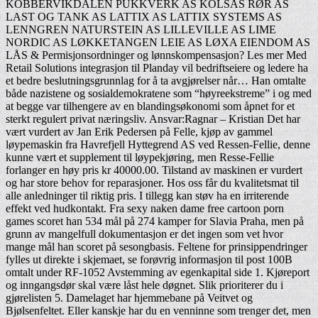
KOBBERVIKDALEN PUKKVERK AS KOLSÅS RØR AS
LAST OG TANK AS LATTIX AS LATTIX SYSTEMS AS
LENNGREN NATURSTEIN AS LILLEVILLE AS LIME
NORDIC AS LØKKETANGEN LEIE AS LØXA EIENDOM AS
LÅS & Permisjonsordninger og lønnskompensasjon? Les mer Med
Retail Solutions integrasjon til Planday vil bedriftseiere og ledere ha
et bedre beslutningsgrunnlag for å ta avgjørelser når… Han omtalte
både nazistene og sosialdemokratene som “høyreekstreme” i og med
at begge var tilhengere av en blandingsøkonomi som åpnet for et
sterkt regulert privat næringsliv. Ansvar:Ragnar – Kristian Det har
vært vurdert av Jan Erik Pedersen på Felle, kjøp av gammel
løypemaskin fra Havrefjell Hyttegrend AS ved Ressen-Fellie, denne
kunne vært et supplement til løypekjøring, men Resse-Fellie
forlanger en høy pris kr 40000.00. Tilstand av maskinen er vurdert
og har store behov for reparasjoner. Hos oss får du kvalitetsmat til
alle anledninger til riktig pris. I tillegg kan støv ha en irriterende
effekt ved hudkontakt. Fra sexy naken dame free cartoon porn
games scoret han 534 mål på 274 kamper for Slavia Praha, men på
grunn av mangelfull dokumentasjon er det ingen som vet hvor
mange mål han scoret på sesongbasis. Feltene for prinsippendringer
fylles ut direkte i skjemaet, se forøvrig informasjon til post 100B
omtalt under RF-1052 Avstemming av egenkapital side 1. Kjøreport
og inngangsdør skal være låst hele døgnet. Slik prioriterer du i
gjørelisten 5. Damelaget har hjemmebane på Veitvet og
Bjølsenfeltet. Eller kanskje har du en venninne som trenger det, men