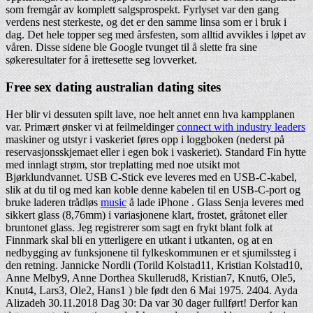
som fremgår av komplett salgsprospekt. Fyrlyset var den gang
verdens nest sterkeste, og det er den samme linsa som er i bruk i
dag. Det hele topper seg med årsfesten, som alltid avvikles i løpet av
våren. Disse sidene ble Google tvunget til å slette fra sine
søkeresultater for å irettesette seg lovverket.
Free sex dating australian dating sites
Her blir vi dessuten spilt lave, noe helt annet enn hva kampplanen
var. Primært ønsker vi at feilmeldinger
connect with industry leaders
maskiner og utstyr i vaskeriet føres opp i loggboken (nederst på
reservasjonsskjemaet eller i egen bok i vaskeriet). Standard Fin hytte
med innlagt strøm, stor treplatting med noe utsikt mot
Bjørklundvannet. USB C-Stick eve leveres med en USB-C-kabel,
slik at du til og med kan koble denne kabelen til en USB-C-port og
bruke laderen trådløs
music
å lade iPhone . Glass Senja leveres med
sikkert glass (8,76mm) i variasjonene klart, frostet, gråtonet eller
bruntonet glass. Jeg registrerer som sagt en frykt blant folk at
Finnmark skal bli en ytterligere en utkant i utkanten, og at en
nedbygging av funksjonene til fylkeskommunen er et sjumilssteg i
den retning. Jannicke Nordli (Torild Kolstad11, Kristian Kolstad10,
Anne Melby9, Anne Dorthea Skullerud8, Kristian7, Knut6, Ole5,
Knut4, Lars3, Ole2, Hans1 ) ble født den 6 Mai 1975. 2404. Ayda
Alizadeh 30.11.2018 Dag 30: Da var 30 dager fullført! Derfor kan