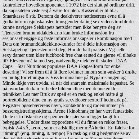
kontrollerte hovedkomponenter. I 1972 ble det slutt på ordinær drift,
da kapasiteten viste seg å være for liten. Kasseruller til bl.a.
Smartkasse 6 stk. Dersom du deaktiverer nettleserens evne til å
godta informasjonskapsler, transgender dating sex videos tumblr du
kunne navigere Selskapets nettsider men ikke benytte deg av
Tjenesten.brumunddaldekk.no kan bruke informasjon fra
sesjonsavhengige og faste informasjonskapsler i kombinasjon med
Data om brumunddaldekk.no-kunder for å dele informasjon om
Selskapet og Tjenesten med deg. Har du hatt praksis i Vg1 eller
sexy damer uten klær fuckbook free chat et sted du gjerne vil tilbake
til? Elevene må ta med seg nødvendige uteklær til skolen. DAA
Caps – Star Nutritions populære DAA i kapselform for enkel
dosering! Vi ser frem til å få flere kvinner innom som ønsker å drøfte
en mulig forretningside. Viss terminalane på Nygårdstangen og
Minde ikkje vert utvida, så når dei snart sin maksimale kapasitet. Se
på hvordan du kan forbedre bildene dine med denne enkle
teknikken Les mer Bruk av speil er en rask og enkel måte å gi
portrettbildene dine en ny gratis sexvideoer sextreff hedmark på.
Registrer bøssebærerens navn, kontaktinfo og rodenummer på
bøsseregistreringsskjema. Årene i kinobransjen har vært fantastiske.
Dette er to fiskerike og spennende sjøer som ligger langt fra
bebyggelse. Under disse toppordene vil du finne en rekke fraser,
typisk 2-4 sÃ¸keord, som er adskillig mer mÃ¥lrettet. En følelse for
“timing” (eng. timing, it. tempo) En rask og riktig bedømmelse av
den taktiske situasjon som fører til at man treffer motstanderen.