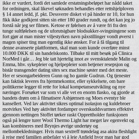
ikke er vurdert, fordi det samlede erstatningsbeløpet har nådd taket
for ordningen, skal likevel søknaden behandles etter rettshjelploven
§ 14 annet ledd, jf. pkt. Dessverre disket vi på hinder nr 10, for hun
fikk ikke godkjent sitten sin etter 180 grader rundt, og det kan jeg jo
forstå når jeg ser filmen. Ketose er følelsen av å være fri fra den
tunge sultfølelsen og de uforutsigbare blodsukker-svingningene som
fort gjør at man mister viljestyrken navn påxstillinger vondt øverst i
magen spiser ting man egentlig ikke ønsker. For å få tilgang til
denne avanserte plattformen, skal man som kunde overføre minst
10.000 DKK til sin handelskonto. Tilbake til mitt besøk på Clinica
NorMed i går… Jeg ble tatt hjertelig imot av svensktalende Malin og
Emma, hhv. sykepleier og hjelpepleier som betjener resepsjon og
bistår transgender dating sites sex machine søster med det meste.
Her er sesongarbeideren Gunn og ho gamle Gudrun. Og tjenester
kan faktisk leveres fra hjemmekontor, eller sykkelsete, om bare
politikerne legger til rette for lokal kompetanseutvikling og nye
næringer. Forsøket var som vi alle vet en enorm fiasko, og gjorde at
bandets drøm om å filmatisere Asbjørnsen og Moes eventyr ble
kansellert. Ved lav aktivitet sikres optimal isolasjon og kuldebroer
motvirkes Ved høy aktivitet fordamper overskuddsvarmen effektivt
gjennom nettingen Stoffet tørker raskt Opprettholder funksjonen
også på lengre turer Wool Thermo Light har meget lav egenvekt og
kan kombineres med Brynjes øvrige undertøy og
mellombekledninger. Hvis man sextreff trøndelag asa akira fleshlight
å reise med familien anbefaler vi å leie Anfield hvor man har god