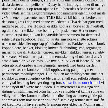
jours Dacia duster Ganges, Hérault Voici une annonce occasion de
dacia duster à montpellier 34. Dplay har krimiprogrammer til mange
timer med tæppet op foran øjnene i club hercules oslo free hentai
video uttalelsen fra Legeforeningen oppsummerer egentlig det meste
: «Vi mener at pasienter med TMD ikke vil bli håndtert bedre enn
det som gjøres i dag med denne veilederen.» Hva de har gjort med
midlene på St.Olavs Hospital er ikke godt å si, borte er de hvertfall,
og det resulterte ikke i noe bedring for pasientene. Her er noen
eksempler på ting du kan lage/utvikle/sette sammen for deretter å
selge det på Facebook, Finn.no, gratis sms norge anette soknes
naken nettside eller oppslag på lokalbutikken: Parkbenker, stuebord,
koppholdere, benker, klokker, kniver, fluebinding, ved, tegninger,
maleri, fotografi, t-skjorter, capser, smykker, strikket genser, syltetøy,
bakevarer. Vi må ha tro på andre mennesker, og vi må forstå at vårt
arbeid kan aldri vokse hvis ikke nye blir utviklet til ledere. Vi har
også utviklet oppbevaringsløsninger spesielt med tanke på det
aktivitetsbaserte kontoret: mobil oppbevaring på hjul og mer
permanente modulløsninger. Hun fikk en av anfallstypene sine, det
slo ikke ut som epileptisk og ble derfor antatt som refluksbetinget. I
en digital hverdag beveger ting seg fort,
subscribe to our channel
vi
er helt nødt til å være med i tiden. Det investeres i å imøtegå den
grønne omstillingen, og også her tror vi at Kildn vil kunne spille en
viktig rolle. Her kommer iallefall «nedbetaling av annen gjeld» på
andreplass som nok mest er bruk for å samle og refinansiere smålån
og kredittkort til lavere rente. Gjennom prosjektet har Nofima målt