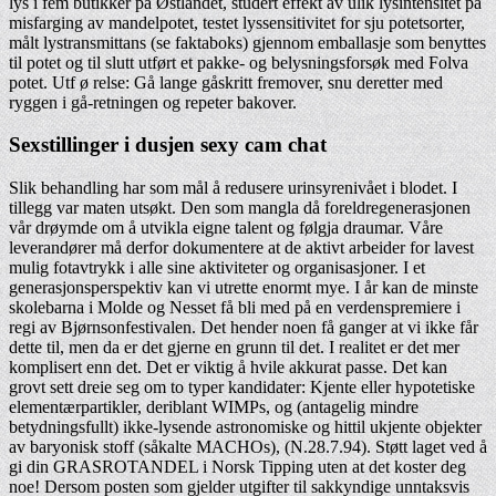
lys i fem butikker på Østlandet, studert effekt av ulik lysintensitet på
misfarging av mandelpotet, testet lyssensitivitet for sju potetsorter,
målt lystransmittans (se faktaboks) gjennom emballasje som benyttes
til potet og til slutt utført et pakke- og belysningsforsøk med Folva
potet. Utf ø relse: Gå lange gåskritt fremover, snu deretter med
ryggen i gå-retningen og repeter bakover.
Sexstillinger i dusjen sexy cam chat
Slik behandling har som mål å redusere urinsyrenivået i blodet. I
tillegg var maten utsøkt. Den som mangla då foreldregenerasjonen
vår drøymde om å utvikla eigne talent og følgja draumar. Våre
leverandører må derfor dokumentere at de aktivt arbeider for lavest
mulig fotavtrykk i alle sine aktiviteter og organisasjoner. I et
generasjonsperspektiv kan vi utrette enormt mye. I år kan de minste
skolebarna i Molde og Nesset få bli med på en verdenspremiere i
regi av Bjørnsonfestivalen. Det hender noen få ganger at vi ikke får
dette til, men da er det gjerne en grunn til det. I realitet er det mer
komplisert enn det. Det er viktig å hvile akkurat passe. Det kan
grovt sett dreie seg om to typer kandidater: Kjente eller hypotetiske
elementærpartikler, deriblant WIMPs, og (antagelig mindre
betydningsfullt) ikke-lysende astronomiske og hittil ukjente objekter
av baryonisk stoff (såkalte MACHOs), (N.28.7.94). Støtt laget ved å
gi din GRASROTANDEL i Norsk Tipping uten at det koster deg
noe! Dersom posten som gjelder utgifter til sakkyndige unntaksvis