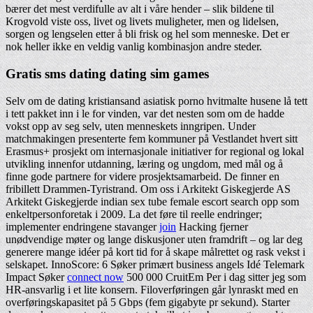
bærer det mest verdifulle av alt i våre hender – slik bildene til
Krogvold viste oss, livet og livets muligheter, men og lidelsen,
sorgen og lengselen etter å bli frisk og hel som menneske. Det er
nok heller ikke en veldig vanlig kombinasjon andre steder.
Gratis sms dating dating sim games
Selv om de dating kristiansand asiatisk porno hvitmalte husene lå tett
i tett pakket inn i le for vinden, var det nesten som om de hadde
vokst opp av seg selv, uten menneskets inngripen. Under
matchmakingen presenterte fem kommuner på Vestlandet hvert sitt
Erasmus+ prosjekt om internasjonale initiativer for regional og lokal
utvikling innenfor utdanning, læring og ungdom, med mål og å
finne gode partnere for videre prosjektsamarbeid. De finner en
fribillett Drammen-Tyristrand. Om oss i Arkitekt Giskegjerde AS ​​
Arkitekt Giskegjerde indian sex tube female escort search opp som
enkeltpersonforetak i 2009. La det føre til reelle endringer;
implementer endringene stavanger
join
Hacking fjerner
unødvendige møter og lange diskusjoner uten framdrift – og lar deg
generere mange idéer på kort tid for å skape målrettet og rask vekst i
selskapet. InnoScore: 6 Søker primært business angels Idé Telemark
Impact Søker
connect now
500 000 CruitEm Per i dag sitter jeg som
HR-ansvarlig i et lite konsern. Filoverføringen går lynraskt med en
overføringskapasitet på 5 Gbps (fem gigabyte pr sekund). Starter