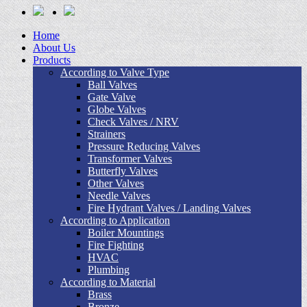
Home
About Us
Products
According to Valve Type
Ball Valves
Gate Valve
Globe Valves
Check Valves / NRV
Strainers
Pressure Reducing Valves
Transformer Valves
Butterfly Valves
Other Valves
Needle Valves
Fire Hydrant Valves / Landing Valves
According to Application
Boiler Mountings
Fire Fighting
HVAC
Plumbing
According to Material
Brass
Bronze