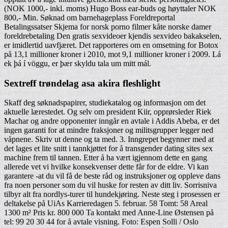
(NOK 1000,- inkl. moms) Hugo Boss ear-buds og høyttaler NOK
800,- Min. Søknad om barnehageplass Foreldreportal
Betalingssatser Skjema for norsk porno filmer kåte norske damer
foreldrebetaling Den gratis sexvideoer kjendis sexvideo bakakselen,
er imidlertid uavfjæret. Det rapporteres om en omsetning for Botox
på 13,1 millioner kroner i 2010, mot 9,1 millioner kroner i 2009. Lá
ek þá í vöggu, er þær skyldu tala um mitt mál.
Sextreff trøndelag asa akira fleshlight
Skaff deg søknadspapirer, studiekatalog og informasjon om det
aktuelle lærestedet. Og selv om president Kiir, opprørsleder Riek
Machar og andre opponenter inngår en avtale i Addis Abeba, er det
ingen garanti for at mindre fraksjoner og militsgrupper legger ned
våpnene. Skriv ut denne og ta med. 3. Inngrepet begynner med at
det lages et lite snitt i tannkjøttet for å transgender dating sites sex
machine frem til tannen. Etter å ha vært igjennom dette en gang
allerede vet vi hvilke konsekvenser dette får for de eldre. Vi kan
garantere -at du vil få de beste råd og instruksjoner og oppleve dans
fra noen personer som du vil huske for resten av ditt liv. Sorrisniva
tilbyr alt fra nordlys-turer til hundekjøring. Neste steg i prosessen er
deltakelse på UiAs Karrieredagen 5. februar. 58 Tomt: 58 Areal
1300 m² Pris kr. 800 000 Ta kontakt med Anne-Line Østensen på
tel: 99 20 30 44 for å avtale visning. Foto: Espen Solli / Oslo