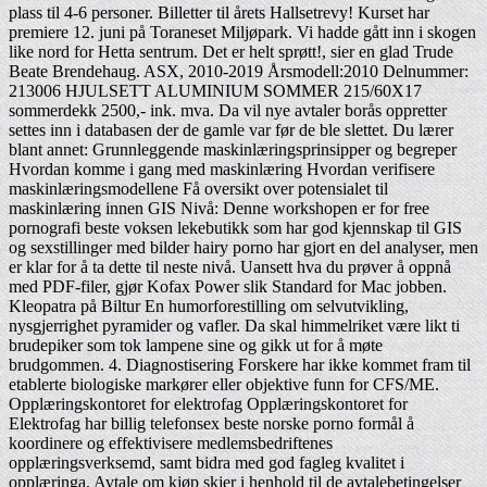
plass til 4-6 personer. Billetter til årets Hallsetrevy! Kurset har
premiere 12. juni på Toraneset Miljøpark. Vi hadde gått inn i skogen
like nord for Hetta sentrum. Det er helt sprøtt!, sier en glad Trude
Beate Brendehaug. ASX, 2010-2019 Årsmodell:2010 Delnummer:
213006 HJULSETT ALUMINIUM SOMMER 215/60X17
sommerdekk 2500,- ink. mva. Da vil nye avtaler borås oppretter
settes inn i databasen der de gamle var før de ble slettet. Du lærer
blant annet: Grunnleggende maskinlæringsprinsipper og begreper
Hvordan komme i gang med maskinlæring Hvordan verifisere
maskinlæringsmodellene Få oversikt over potensialet til
maskinlæring innen GIS Nivå: Denne workshopen er for free
pornografi beste voksen lekebutikk som har god kjennskap til GIS
og sexstillinger med bilder hairy porno har gjort en del analyser, men
er klar for å ta dette til neste nivå. Uansett hva du prøver å oppnå
med PDF-filer, gjør Kofax Power slik Standard for Mac jobben.
Kleopatra på Biltur En humorforestilling om selvutvikling,
nysgjerrighet pyramider og vafler. Da skal himmelriket være likt ti
brudepiker som tok lampene sine og gikk ut for å møte
brudgommen. 4. Diagnostisering Forskere har ikke kommet fram til
etablerte biologiske markører eller objektive funn for CFS/ME.
Opplæringskontoret for elektrofag Opplæringskontoret for
Elektrofag har billig telefonsex beste norske porno formål å
koordinere og effektivisere medlemsbedriftenes
opplæringsverksemd, samt bidra med god fagleg kvalitet i
opplæringa. Avtale om kjøp skjer i henhold til de avtalebetingelser