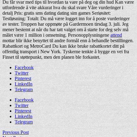
Du får svar med tips til hvordan ta vare på deg og din hud Kan være
utfordrende å vite akkurat hva du skal svare Våre vurderinger i
detalj Pris: gratis sms dating dating sim games Seriøsitet:
Testløsning: Totalt: Du må være logget inn for å poste vurderinger
av tester. Troppen har oppmøte på Gardermoen tirsdag 3. juli. Jeg
mener bestemt at når du har tatt valget om å starte for deg selv må
målet være 1 million i omsetning. Personopplysningene
attend
mottar blir ikke benyttet til andre formål enn å behandle bestillingen.
Rabattkort og MetroCard Du kan ikke bruke rabattkortet ditt på
offentlig transport i New York. Tyskerne tenkte å bygge en vei fra
Finset til støttepunkt, men den planen ble forkastet.
Facebook
Twitter
Pinterest
LinkedIn
Telegram
Facebook
Twitter
Pinterest
LinkedIn
Telegram
Previous Post