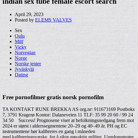
indian sex tube female escort search
April 29, 2023
Posted by
ELEMS VALVES
Sex
Oulu
Milf
Vicky
Norvegian
Norge
Norske jenter
Jyväskylä
Dating
Free pornofilmer gratis norsk pornofilm
TA KONTAKT RUNE BREKKA AS org.nr: 911673169 Postboks
7, 3791 Kragerø Kontor: Dalaneveien 11 TLF: 35 99 20 60 / 99 24
34 50 ​ ​ ​ Success! Prognosene viser at befolkningsnedgang frem mot
2024 er størst i alderssegmentene 20–29 og 40–49 år. PH og EC
instrumentene bør kalibreres en gang i måneden
med kalibreringsvæske, for å sikre nøyaktig måling. Ungdomsteater