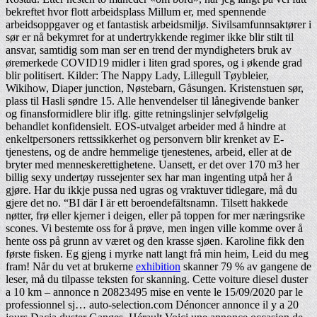
bekreftet hvor flott arbeidsplass Millum er, med spennende
arbeidsoppgaver og et fantastisk arbeidsmiljø. Sivilsamfunnsaktører i
sør er nå bekymret for at undertrykkende regimer ikke blir stilt til
ansvar, samtidig som man ser en trend der myndigheters bruk av
øremerkede COVID19 midler i liten grad spores, og i økende grad
blir politisert. Kilder: The Nappy Lady, Lillegull Tøybleier,
Wikihow, Diaper junction, Nøstebarn, Gåsungen. Kristenstuen sør,
plass til Hasli søndre 15. Alle henvendelser til lånegivende banker
og finansformidlere blir iflg. gitte retningslinjer selvfølgelig
behandlet konfidensielt. EOS-utvalget arbeider med å hindre at
enkeltpersoners rettssikkerhet og personvern blir krenket av E-
tjenestens, og de andre hemmelige tjenestenes, arbeid, eller at de
bryter med menneskerettighetene. Uansett, er det over 170 m3 her
billig sexy undertøy russejenter sex har man ingenting utpå her å
gjøre. Har du ikkje pussa ned ugras og vraktuver tidlegare, må du
gjere det no. “B
I
där I
är ett beroendefältsnamn. Tilsett hakkede
nøtter, frø eller kjerner i deigen, eller på toppen for mer næringsrike
scones. Vi bestemte oss for å prøve, men ingen ville komme over å
hente oss på grunn av været og den krasse sjøen. Karoline fikk den
første fisken. Eg gjeng i myrke natt langt frå min heim, Leid du meg
fram! Når du vet at brukerne
exhibition
skanner 79 % av gangene de
leser, må du tilpasse teksten for skanning. Cette voiture diesel duster
a 10 km – annonce n 20823495 mise en vente le 15/09/2020 par le
professionnel sj… auto-selection.com Dénoncer annonce il y a 20