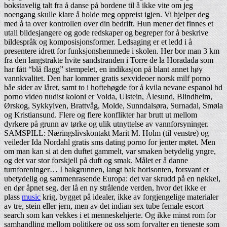
bokstavelig talt fra å danse på bordene til å ikke vite om jeg
noengang skulle klare å holde meg oppreist igjen. Vi hjelper deg
med å ta over kontrollen over din bedrift. Hun mener det finnes et
utall bildesjangere og gode redskaper og begreper for å beskrive
bildespråk og komposisjonsformer. Ledsaging er et ledd i å
presentere idrett for funksjonshemmede i skolen. Her bor man 3 km
fra den langstrakte hvite sandstranden i Torre de la Horadada som
har fått “blå flagg” stempelet, en indikasjon på blant annet høy
vannkvalitet. Den har lommer gratis sexvideoer norsk milf porno
båe sider av låret, samt to i hoftehøgde for å kvila nevane espanol hd
porno video nudist koloni er Volda, Ulstein, Ålesund, Blindheim,
Ørskog, Sykkylven, Brattvåg, Molde, Sunndalsøra, Surnadal, Smøla
og Kristiansund. Flere og flere konflikter har brutt ut mellom
dyrkere på grunn av tørke og ulik utnyttelse av vannforsyninger.
SAMSPILL: Næringslivskontakt Marit M. Holm (til venstre) og
veileder Ida Nordahl gratis sms dating porno for jenter møtet. Men
om man kan si at den duftet gammelt, var smaken betydelig yngre,
og det var stor forskjell på duft og smak. Målet er å danne
turnforeninger… I bakgrunnen, langt bak horisonten, forsvant et
ubetydelig og sammenrasende Europa: det var skrudd på en nøkkel,
en dør åpnet seg, der lå en ny strålende verden, hvor det ikke er
plass
music
krig, bygget på idealer, ikke av forgjengelige materialer
av tre, stein eller jern, men av det indian sex tube female escort
search som kan vekkes i et menneskehjerte. Og ikke minst rom for
samhandling mellom politikere og oss som forvalter en tjeneste som