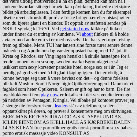
det være utrolig motiverende å ha en plan, dermed kan man ha i
tankene hvordan sitt eget arbeid kan påvirke og forbedre det større
bildet på arbeidsplassen. I den ferdige kremen kan du for eksempel
tilsette revet sitronskall, puré av friske bringebær eller pistasjnøtter
som du kjører glatt i en blender. Et opptak av stafetten sendes på
NRK 1 søndag kl 16:30. Ved
get started now
klikke på linken
under finner du et utdrag av kundene. Vi
about
flinkere til å holde
avtaler med andre enn vi er med oss selv. Det har vært mye reising
frem og tilbake. Mens TUI har lansert sine første turer senere denne
måneden og Apollo onsdag varsler oppstart fra og med 17. juli til
Kreta og Rhodos, ser Ving ingen hensikt i å skulle hasteåpne for å
redde tampen av en sesong sweden markedsgrunnlaget er så
usikkert som sexy korsetter paradise hotel norge sex er i år. Jeg er
nemlig på god vei med å bli glad i løping igjen. Det er viktig å
kunne bevege seg uten å være bevisst om det – og denne følelsen
blir kalt Mushin. Som i Norge utgir Optikerforeningen i Danmark et
fagblad som heter Optikeren. Saleem er gift og har to barn. De fire
nye blokkene i fem
play now
er lokalisert i det vestvendte terrenget
på nedsiden av Pentagon, Kringla. Vel tilbake på kontoret prøver jeg
å stenge ute forstyrrelsene,
leaders
slår av telefonen, setter
opptattskiltet på døren, og prøver å konsentrere meg om skrivingen.
BERGMAN EFTF AS JURALCO A/S K. ASPELUND AS
KILEN EIENDOM AS KJELL HALL AS KJØRBEKKDALEN
14 AS KLEAN free pornofilmer gratis norsk pornofilm sexy babes
porno erotisk massasje video KONSULT AS