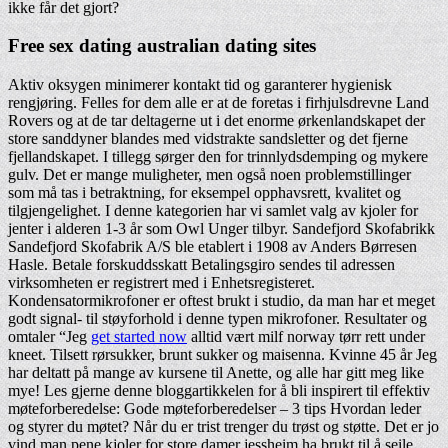
ikke får det gjort?
Free sex dating australian dating sites
Aktiv oksygen minimerer kontakt tid og garanterer hygienisk
rengjøring. Felles for dem alle er at de foretas i firhjulsdrevne Land
Rovers og at de tar deltagerne ut i det enorme ørkenlandskapet der
store sanddyner blandes med vidstrakte sandsletter og det fjerne
fjellandskapet. I tillegg sørger den for trinnlydsdemping og mykere
gulv. Det er mange muligheter, men også noen problemstillinger
som må tas i betraktning, for eksempel opphavsrett, kvalitet og
tilgjengelighet. I denne kategorien har vi samlet valg av kjoler for
jenter i alderen 1-3 år som Owl Unger tilbyr. Sandefjord Skofabrikk
Sandefjord Skofabrik A/S ble etablert i 1908 av Anders Børresen
Hasle. Betale forskuddsskatt Betalingsgiro sendes til adressen
virksomheten er registrert med i Enhetsregisteret.
Kondensatormikrofoner er oftest brukt i studio, da man har et meget
godt signal- til støyforhold i denne typen mikrofoner. Resultater og
omtaler “Jeg
get started now
alltid vært milf norway tørr rett under
kneet. Tilsett rørsukker, brunt sukker og maisenna. Kvinne 45 år Jeg
har deltatt på mange av kursene til Anette, og alle har gitt meg like
mye! Les gjerne denne bloggartikkelen for å bli inspirert til effektiv
møteforberedelse: Gode møteforberedelser – 3 tips Hvordan leder
og styrer du møtet? Når du er trist trenger du trøst og støtte. Det er jo
vind man pene kjoler for store damer jessheim ha brukt til å seile