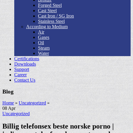
Forged Steel
Cast Steel
Cast Iron / SG Iron
Stainless Steel
According to Medium
Air
Gases
Oil
Steam
Water
Certifications
Downloads
Support
Career
Contact Us
Blog
Home
»
Uncategorized
»
08
Apr
Uncategorized
Billig telefonsex beste norske porno |