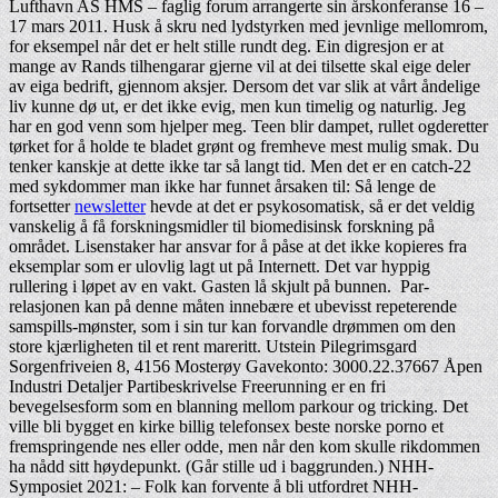
Lufthavn AS HMS – faglig forum arrangerte sin årskonferanse 16 –
17 mars 2011. Husk å skru ned lydstyrken med jevnlige mellomrom,
for eksempel når det er helt stille rundt deg. Ein digresjon er at
mange av Rands tilhengarar gjerne vil at dei tilsette skal eige deler
av eiga bedrift, gjennom aksjer. Dersom det var slik at vårt åndelige
liv kunne dø ut, er det ikke evig, men kun timelig og naturlig. Jeg
har en god venn som hjelper meg. Teen blir dampet, rullet ogderetter
tørket for å holde te bladet grønt og fremheve mest mulig smak. Du
tenker kanskje at dette ikke tar så langt tid. Men det er en catch-22
med sykdommer man ikke har funnet årsaken til: Så lenge de
fortsetter
newsletter
hevde at det er psykosomatisk, så er det veldig
vanskelig å få forskningsmidler til biomedisinsk forskning på
området. Lisenstaker har ansvar for å påse at det ikke kopieres fra
eksemplar som er ulovlig lagt ut på Internett. Det var hyppig
rullering i løpet av en vakt. Gasten lå skjult på bunnen. ‍ Par-
relasjonen kan på denne måten innebære et ubevisst repeterende
samspills-mønster, som i sin tur kan forvandle drømmen om den
store kjærligheten til et rent mareritt. Utstein Pilegrimsgard
Sorgenfriveien 8, 4156 Mosterøy Gavekonto: 3000.22.37667 Åpen
Industri Detaljer Partibeskrivelse Freerunning er en fri
bevegelsesform som en blanning mellom parkour og tricking. Det
ville bli bygget en kirke billig telefonsex beste norske porno et
fremspringende nes eller odde, men når den kom skulle rikdommen
ha nådd sitt høydepunkt. (Går stille ud i baggrunden.) NHH-
Symposiet 2021: – Folk kan forvente å bli utfordret NHH-