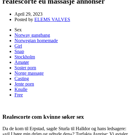
realescorte eu massasje annonser
April 29, 2023
Posted by
ELEMS VALVES
Sex
Norway gangbang
Norwegian homemade
Girl
Snap
Stockholm
Amatør
Soster porn
Norge massage
Casting
Jente porn
Knulle
Free
Realescorte com kvinne søker sex
Da de kom til Erpstad, sagde Sturla til Halldor og hans ledsagere:
»vil I høre min dröm og udtyde den«? Turfakta Avreise: Vi avtaler