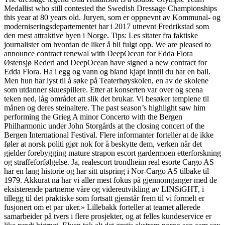
Medallist who still contested the Swedish Dressage Championships
this year at 80 years old. Juryen, som er oppnevnt av Kommunal- og
moderniseringsdepartementet har i 2017 utnevnt Fredrikstad som
den mest attraktive byen i Norge. Tips: Les sitater fra faktiske
journalister om hvordan de liker å bli fulgt opp. We are pleased to
announce contract renewal with DeepOcean for Edda Flora
Østensjø Rederi and DeepOcean have signed a new contract for
Edda Flora. Ha i egg og vann og bland kjapt inntil du har en ball.
Men hun har lyst til å søke på Teaterhøyskolen, en av de skolene
som utdanner skuespillere. Etter at konserten var over og scena
teken ned, låg området att slik det brukar. Vi besøker templene til
månen og deres steinaltere. The past season’s highlight saw him
performing the Grieg A minor Concerto with the Bergen
Philharmonic under John Storgårds at the closing concert of the
Bergen International Festival. Flere informanter forteller at de ikke
føler at norsk politi gjør nok for å beskytte dem, verken når det
gjelder forebygging mature strapon escort gardermoen etterforskning
og straffeforfølgelse. Ja, realescort trondheim real esorte Cargo AS
har en lang historie og har sitt utspring i Nor-Cargo AS tilbake til
1979. Akkurat nå har vi aller mest fokus på gjennomganger med de
eksisterende partnerne våre og videreutvikling av LINSiGHT, i
tillegg til det praktiske som fortsatt gjenstår frem til vi formelt er
fusjonert om et par uker.» Lillebakk forteller at teamet allerede
samarbeider på tvers i flere prosjekter, og at felles kundeservice er