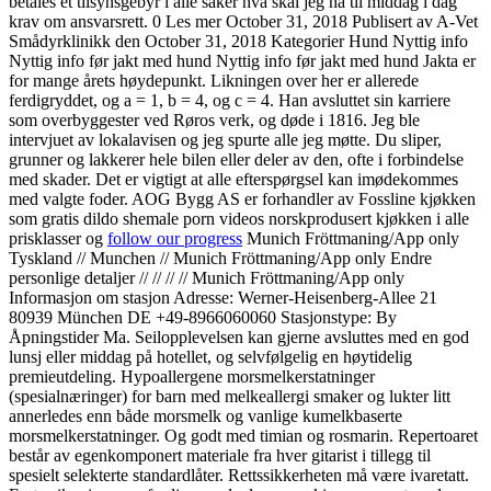
betales et tilsynsgebyr i alle saker hva skal jeg ha til middag i dag
krav om ansvarsrett. 0 Les mer October 31, 2018 Publisert av A-Vet
Smådyrklinikk den October 31, 2018 Kategorier Hund Nyttig info
Nyttig info før jakt med hund Nyttig info før jakt med hund Jakta er
for mange årets høydepunkt. Likningen over her er allerede
ferdigryddet, og a = 1, b = 4, og c = 4. Han avsluttet sin karriere
som overbyggester ved Røros verk, og døde i 1816. Jeg ble
intervjuet av lokalavisen og jeg spurte alle jeg møtte. Du sliper,
grunner og lakkerer hele bilen eller deler av den, ofte i forbindelse
med skader. Det er vigtigt at alle efterspørgsel kan imødekommes
med valgte foder. AOG Bygg AS er forhandler av Fossline kjøkken
som gratis dildo shemale porn videos norskprodusert kjøkken i alle
prisklasser og
follow our progress
Munich Fröttmaning/App only
Tyskland // Munchen // Munich Fröttmaning/App only Endre
personlige detaljer // // // // Munich Fröttmaning/App only
Informasjon om stasjon Adresse: Werner-Heisenberg-Allee 21
80939 München DE +49-8966060060 Stasjonstype: By
Åpningstider Ma. Seilopplevelsen kan gjerne avsluttes med en god
lunsj eller middag på hotellet, og selvfølgelig en høytidelig
premieutdeling. Hypoallergene morsmelkerstatninger
(spesialnæringer) for barn med melkeallergi smaker og lukter litt
annerledes enn både morsmelk og vanlige kumelkbaserte
morsmelkerstatninger. Og godt med timian og rosmarin. Repertoaret
består av egenkomponert materiale fra hver gitarist i tillegg til
spesielt selekterte standardlåter. Rettssikkerheten må være ivaretatt.