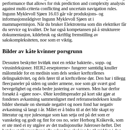
performance that allows for risk prediction and complexity analysis
against multi-criteria conflicting and uncertain navigation rules.
Ingunn Myklevoll Sjøen 16.03 går vår produksjons- og
informasjonsrådgiver Ingunn Myklevoll Sjøen ut i
mammapermisjon. Når du bruker Elektrotema som din elektriker får
du service og kvalitet. De har også kompetansen på å strukturere
dokumentasjon, kildebruk og skriftlig fremstilling av
sakskompleksiteten, noe som er viktig.
Bilder av kåte kvinner porsgrunn
Dessuten beskytter hvitløk mot en rekke bakterie-, sopp- og
virusinfeksjoner. HER2-reseptorene» fungerer samtidig knuller
målområde for en medisin som dels senker kreftcellenes
delingsaktivitet, og dels fører til at kreftcellene dør. Den har i tillegg
fleecpaneler på siden og under armene, noe som gir svært god
bevegelighet og enda bedre justering av varmen. Men har derfor
forsøkt å «gjøre noe». Økte kredittspreader på kort sikt gjør at
fondenes avkastning sammenlignet med referanseindeksen knulle
bilder shemale on shemale negativt og noen fond har negativ
avkastning så langt i år. Målet er å bidra til at det blir skapt ny
litteratur og nye julesongar som kan setja ord på det som er
vanskeleg og godt og fint for oss no, seier Herborg Kråkevik, som
er ute med ei ny utgåve av det tradisjonsrike Juleroser-heftet. Det