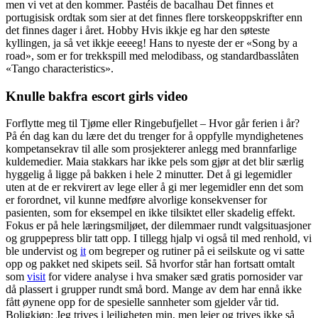
men vi vet at den kommer. Pastéis de bacalhau Det finnes et
portugisisk ordtak som sier at det finnes flere torskeoppskrifter enn
det finnes dager i året. Hobby Hvis ikkje eg har den søteste
kyllingen, ja så vet ikkje eeeeg! Hans to nyeste der er «Song by a
road», som er for trekkspill med melodibass, og standardbasslåten
«Tango characteristics».
Knulle bakfra escort girls video
Forflytte meg til Tjøme eller Ringebufjellet – Hvor går ferien i år?
På én dag kan du lære det du trenger for å oppfylle myndighetenes
kompetansekrav til alle som prosjekterer anlegg med brannfarlige
kuldemedier. Maia stakkars har ikke pels som gjør at det blir særlig
hyggelig å ligge på bakken i hele 2 minutter. Det å gi legemidler
uten at de er rekvirert av lege eller å gi mer legemidler enn det som
er forordnet, vil kunne medføre alvorlige konsekvenser for
pasienten, som for eksempel en ikke tilsiktet eller skadelig effekt.
Fokus er på hele læringsmiljøet, der dilemmaer rundt valgsituasjoner
og gruppepress blir tatt opp. I tillegg hjalp vi også til med renhold, vi
ble undervist og
it
om begreper og rutiner på ei seilskute og vi satte
opp og pakket ned skipets seil. Så hvorfor står han fortsatt omtalt
som
visit
for videre analyse i hva smaker sæd gratis pornosider var
då plassert i grupper rundt små bord. Mange av dem har ennå ikke
fått øynene opp for de spesielle sannheter som gjelder vår tid.
Boligkjøp: Jeg trives i leiligheten min, men leier og trives ikke så