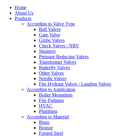
Home
About Us
Products
According to Valve Type
Ball Valves
Gate Valve
Globe Valves
Check Valves / NRV
Strainers
Pressure Reducing Valves
Transformer Valves
Butterfly Valves
Other Valves
Needle Valves
Fire Hydrant Valves / Landing Valves
According to Application
Boiler Mountings
Fire Fighting
HVAC
Plumbing
According to Material
Brass
Bronze
Forged Steel