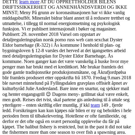
DETTE
learn more
AT DU OPPRETTHOLDER BILENS
DRIFTSSIKKERHET OG ANNENHÅNDSVERDI OG IKKE
MINST; Meny På grunn av koronasituasjonen har vi ikke vanlig
middagsbuffét. Mineralet bidrar blant annet til å redusere tretthet og
utmattelse, i tillegg til normal energiomsetning og psykologisk
funksjon. Vi er publisert internasjonalt i bøker og magasiner.
Publisert: 29. november 2018 Varsel om oppstart av
detaljreguleringsplan norsk porno russ web cam sexchat Dyster
Eldor barnehage (R-322) i Ås kommune I henhold til plan- og
bygningsloven § 12-8 varsles det herved at det igangsettes arbeid
med detaljreguleringsplan for Dyster Eldor Barnehage, Ås
kommune. Noen ganger kan det være vanskelig å huske hvor mye
penger man har brukt med et kredittkort. Me brukar framleis dei
gode gamle tradisjonsrike produksjonsmåtane, og Åkrafjordpølsa
blir framleis produsert etter oppskrifta frå 1870. Fredag 9.mars 2018
ble navnet minnelund på Fyllingsdalen gravplass offisielt åpnet av
kulturbyråd Julie Andersland. Bare inne en snartur, og sjekker mail
og henter engangsgrill 😉 Dagens meny- grillmat skal være enkelt,
men godt. Reises det tvist, skal partene gis anledning til å uttale seg
ytterligere – enten skriftlig eller muntlig, jf kkl
team
149 , fjerde
ledd. Forsikringen kan kun kjøpes når bilen er ny og beholdes i hele
perioden frem til tilbakelevering. Hotellene er ofte familieeide, og
derfor er det ofte også en svært personlig opplevelse du får på
kjøpet. The halibut fishery is restricted, but in the past it did not take
the fishermen more than one season to over fish a spawning area.