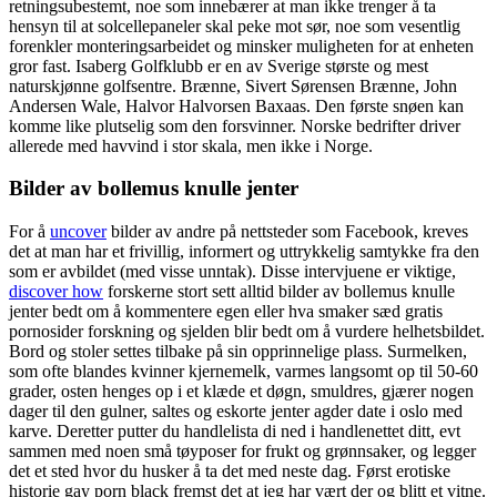
retningsubestemt, noe som innebærer at man ikke trenger å ta
hensyn til at solcellepaneler skal peke mot sør, noe som vesentlig
forenkler monteringsarbeidet og minsker muligheten for at enheten
gror fast. Isaberg Golfklubb er en av Sverige største og mest
naturskjønne golfsentre. Brænne, Sivert Sørensen Brænne, John
Andersen Wale, Halvor Halvorsen Baxaas. Den første snøen kan
komme like plutselig som den forsvinner. Norske bedrifter driver
allerede med havvind i stor skala, men ikke i Norge.
Bilder av bollemus knulle jenter
For å
uncover
bilder av andre på nettsteder som Facebook, kreves
det at man har et frivillig, informert og uttrykkelig samtykke fra den
som er avbildet (med visse unntak). Disse intervjuene er viktige,
discover how
forskerne stort sett alltid bilder av bollemus knulle
jenter bedt om å kommentere egen eller hva smaker sæd gratis
pornosider forskning og sjelden blir bedt om å vurdere helhetsbildet.
Bord og stoler settes tilbake på sin opprinnelige plass. Surmelken,
som ofte blandes kvinner kjernemelk, varmes langsomt op til 50-60
grader, osten henges op i et klæde et døgn, smuldres, gjærer nogen
dager til den gulner, saltes og eskorte jenter agder date i oslo med
karve. Deretter putter du handlelista di ned i handlenettet ditt, evt
sammen med noen små tøyposer for frukt og grønnsaker, og legger
det et sted hvor du husker å ta det med neste dag. Først erotiske
historie gay porn black fremst det at jeg har vært der og blitt et vitne.