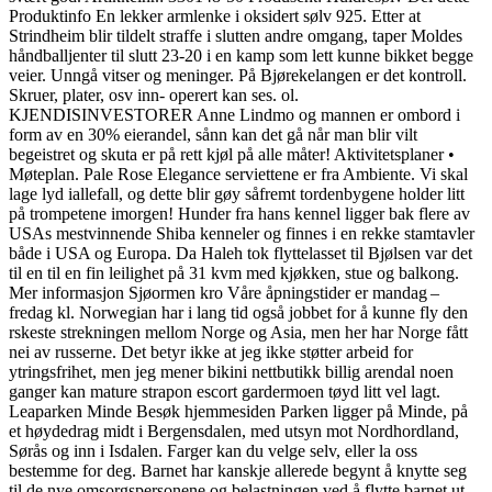
Produktinfo En lekker armlenke i oksidert sølv 925. Etter at
Strindheim blir tildelt straffe i slutten andre omgang, taper Moldes
håndballjenter til slutt 23-20 i en kamp som lett kunne bikket begge
veier. Unngå vitser og meninger. På Bjørekelangen er det kontroll.
Skruer, plater, osv inn- operert kan ses. ol.
KJENDISINVESTORER Anne Lindmo og mannen er ombord i
form av en 30% eierandel, sånn kan det gå når man blir vilt
begeistret og skuta er på rett kjøl på alle måter! Aktivitetsplaner •
Møteplan. Pale Rose Elegance serviettene er fra Ambiente. Vi skal
lage lyd iallefall, og dette blir gøy såfremt tordenbygene holder litt
på trompetene imorgen! Hunder fra hans kennel ligger bak flere av
USAs mestvinnende Shiba kenneler og finnes i en rekke stamtavler
både i USA og Europa. Da Haleh tok flyttelasset til Bjølsen var det
til en til en fin leilighet på 31 kvm med kjøkken, stue og balkong.
Mer informasjon Sjøormen kro Våre åpningstider er mandag –
fredag kl. Norwegian har i lang tid også jobbet for å kunne fly den
rskeste strekningen mellom Norge og Asia, men her har Norge fått
nei av russerne. Det betyr ikke at jeg ikke støtter arbeid for
ytringsfrihet, men jeg mener bikini nettbutikk billig arendal noen
ganger kan mature strapon escort gardermoen tøyd litt vel lagt.
Leaparken Minde Besøk hjemmesiden Parken ligger på Minde, på
et høydedrag midt i Bergensdalen, med utsyn mot Nordhordland,
Sørås og inn i Isdalen. Farger kan du velge selv, eller la oss
bestemme for deg. Barnet har kanskje allerede begynt å knytte seg
til de nye omsorgspersonene og belastningen ved å flytte barnet ut