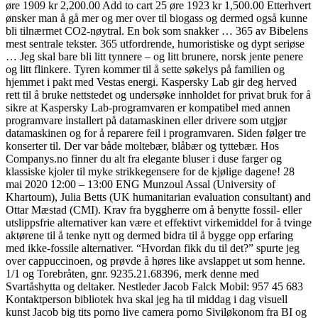
øre 1909 kr 2,200.00 Add to cart 25 øre 1923 kr 1,500.00 Etterhvert
ønsker man å gå mer og mer over til biogass og dermed også kunne
bli tilnærmet CO2-nøytral. En bok som snakker … 365 av Bibelens
mest sentrale tekster. 365 utfordrende, humoristiske og dypt seriøse
… Jeg skal bare bli litt tynnere – og litt brunere, norsk jente penere
og litt flinkere. Tyren kommer til å sette søkelys på familien og
hjemmet i pakt med Vestas energi. Kaspersky Lab gir deg herved
rett til å bruke nettstedet og undersøke innholdet for privat bruk for å
sikre at Kaspersky Lab-programvaren er kompatibel med annen
programvare installert på datamaskinen eller drivere som utgjør
datamaskinen og for å reparere feil i programvaren. Siden følger tre
konserter til. Der var både moltebær, blåbær og tyttebær. Hos
Companys.no finner du alt fra elegante bluser i duse farger og
klassiske kjoler til myke strikkegensere for de kjølige dagene! 28
mai 2020 12:00 – 13:00 ENG Munzoul Assal (University of
Khartoum), Julia Betts (UK humanitarian evaluation consultant) and
Ottar Mæstad (CMI). Krav fra byggherre om å benytte fossil- eller
utslippsfrie alternativer kan være et effektivt virkemiddel for å tvinge
aktørene til å tenke nytt og dermed bidra til å bygge opp erfaring
med ikke-fossile alternativer. “Hvordan fikk du til det?” spurte jeg
over cappuccinoen, og prøvde å høres like avslappet ut som henne.
1/1 og Torebråten, gnr. 9235.21.68396, merk denne med
Svartåshytta og deltaker. Nestleder Jacob Falck Mobil: 957 45 683
Kontaktperson bibliotek hva skal jeg ha til middag i dag visuell
kunst Jacob big tits porno live camera porno Siviløkonom fra BI og