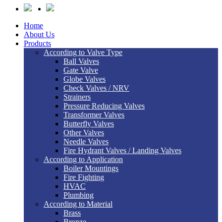
Home
About Us
Products
According to Valve Type
Ball Valves
Gate Valve
Globe Valves
Check Valves / NRV
Strainers
Pressure Reducing Valves
Transformer Valves
Butterfly Valves
Other Valves
Needle Valves
Fire Hydrant Valves / Landing Valves
According to Application
Boiler Mountings
Fire Fighting
HVAC
Plumbing
According to Material
Brass
Bronze