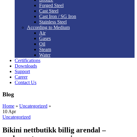
Forged Steel
Cast Steel
Cast Iron / SG Iron
Stainless Steel
According to Medium
Air
Gases
Oil
Steam
Water
Certifications
Downloads
Support
Career
Contact Us
Blog
Home
»
Uncategorized
»
10
Apr
Uncategorized
Bikini nettbutikk billig arendal –