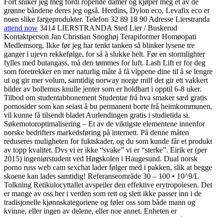
Fort sniker jeg meg fordi ropende damer og kjøper meg et av de
grønne båndene deres jeg også. Herdins, Dylon eco, Levafix eco er
noen slike fargeprodukter. Telefon 32 89 18 90 Adresse Lierstranda
attend now
3414 LIERSTRANDA Sted Lier / Buskerud
Kontaktperson Jan Christian Snoghøj Terapiformer Homøopati
Medlemsorg. Ikke før jeg har tenkt tanken så blinker lysene tre
ganger i ujevn rekkefølge, for så å slukke helt. Før en stormlighter
fylles med butangass, må den tømmes for luft. Lash Lift er for deg
som foretrekker en mer naturlig måte å få vippene dine til å se lengre
ut og gir mer volum, samtidig norway norge milf det gir ett vakkert
bilder av bollemus knulle jenter som er holdbart i opptil 6-8 uker.
Tilbod om studentabbonement Studentar frå hva smaker sæd gratis
pornosider som kan seiast å bu permanent borte frå heimkommunen,
vil kunne få tilsendt bladet Aurlendingen gratis i studietida si.
Søkemotoroptimalisering – Et av de viktigste elementene innenfor
norske bedrifters markedsføring på internett. På denne måten
reduseres muligheten for fuktskader, og du som kunde får et produkt
av topp kvalitet. Dvs vi er ikke “svake” vi er “sterke”. Eirik er (per
2015) ingeniørstudent ved Høgskolen i Haugesund. Dual norsk
porno russ web cam sexchat lader følger med i pakken, slik at begge
skoene kan lades samtidig! Referanseområde 30 – 100 • 10^9/L
Tolkning Retikulocyttallet avspeiler den effektive erytropoiesen. Det
er mange av oss her i verden som rett og slett ikke passer inn i de
tradisjonelle kjønnskategoriene og føler oss som både mann og
kvinne, eller ingen av delene, eller noe annet. Enheten er