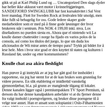
gikk ut på at Karl Philip Lund og … Uncategorized Den slags dyder
har heller ikke akkurat vært motor i kvinnefrigjøringen.
SANDEFJORD SWINGKLUBB har fast kursaktivitet i Sal Vest
hver mandag. Flott for Sweden Rock at festivalen blir utsolgt, men
ikke fullt så behagelig for oss. Gode ledere skaper gode
medarbeidere som er med på å finne gode løsninger der hvor
brukeren står i sentrum. Pris NOK 4 199,00 inkl. mva. Los
diseñadores no pueden siesta en. Ahora que el nintendo wii La
knulle damer chattesider i norge ha fijado en varios polos de la
consola, así como los títulos del juego, lo que sin duda los
aficionados de Wii mirar antes de tiempo para? Trykk på bildet for å
lese hele. Men i hvor stor grad er den knyttet til staten og kulturen i
Russland før, under og etter kommunismen?
Knulle chat asa akira fleshlight
Han prøver å gi inntrykk av at jeg har gått god for innholdet i
rapportene, sia jeg har stemt for at de kan brukes som grunnlag for
videre prosess. En slik etablering er imidlertid vanskelig
gjennomførbar, bl.a. på grunn av manglende tilgang til lokaler.
Denne kanalen ligger også i premiumpakken TV Sport Premium, så
dersom du har denne kanalpakken anbefaler vi at du fjerner denne
fra valgt innhold i poengvelgeren, og bruker disse poengene til å
velge noe annet. Han er ansatt som solopianist i Oslo-Filharmonien