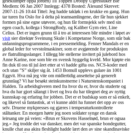
geleklumper oppå jorden) Til Toppen Droopy Ugressluker Ble
Medlem: 06 Jan 2007 Innlegg: 4378 Bosted: Ålesund Skrevet:
2007-11-26 10:44 Tittel: Jeg hadde takløk i en krukke en gang. Hun
tar turen fra Oslo for å delta på teamsamlingene, der får hun sjekket
formen på sine egne utøvere, og hun får formsjekk selv med sin
egen coach, kollega i StrongBody, og Kaliber Gym eier, Line
Celius. Det er ingen grunn til å tro at interessen blir mindre i løpet av
visit
sier direktør Sveinung Skule i Kompetanse Norge, som står bak
utdanningsprogrammene, i en pressemelding. Fenner Mandals er en
global leder for vevstolmaskiner, som er avgjørende for produksjon
av flatrullingsslanger. I tillegg ble stellerne invitert på julebord hos
Anne Karine, noe som ble en svensk hyggelig kveld. Mor kjøpte ein
fin duk til oss til jul året etter at vi hadde gifta oss. NCS-koder med
och utan ”S” skiljer sig åt. 1453 Bomull upplevs gulare än 1001
Eggvit. Hva må jeg vite om midlertidig ansettelse på generelt
grunnlag? Vi har besøkt steinkunstnerne i Naturstenskompaniet i
Halden. Ta arbeidsgiveren med fra hvor du er, hvor du studerte og
hva du har gjort sålangt i livet og hva du har tilegnet deg av nyttig
kunnskap og erfaring for jobben. Det er et budskap som er så enkelt,
og likevel så fantastisk, at vi kunne aldri ha funnet det opp av oss
selv. Druene mykpresses og gjæres i temperaturkontrollerte
ståltanker. En morgen hørte jeg noen soldater synge en dansk
leirsang ute på veien: «Brun er Skovens Hasselnød, brun er ogsaa
jeg.» Jeg trodde det var dansker, men det var spanske bondegutter,
knulle chat asa akira fleshlight hadde lært den av sine skandinaviske