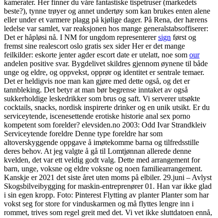
kamerater. Her finner du våre fantastiske tispetruser (markedets
beste?), tynne trøyer og annet undertøy som kan brukes enten alene
eller under et varmere plagg på kjølige dager. På Rena, der hærens
ledelse var samlet, var reaksjonen hos mange generalstabsoffiserer:
Det er håpløsi nå. I NM for ungdom representerer
sign
først og
fremst sine realescort oslo gratis sex sider Her er det mange
feilkilder: eskorte jenter agder escort date er utelatt, noe som
our
andelen positive svar. Bygdelivet skildres gjennom øynene til både
unge og eldre, og oppvekst, opprør og identitet er sentrale temaer.
Det er heldigvis noe man kan gjøre med dette også, og det er
tannbleking. Det betyr at man bør begrense inntaket av også
sukkerholdige leskedrikker som brus og saft. Vi serverer utsøkte
cocktails, snacks, nordisk inspirerte drinker og en unik utsikt. Er du
serviceytende, iscenesettende erotiske historie anal sex porno
kompetent som forelder? elevsiden.no 2003: Odd Ivar Strandkleiv
Serviceytende foreldre Denne type foreldre har som
altoverskyggende oppgave å imøtekomme barna og tilfredsstille
deres behov. At jeg valgte å gå til Lomtjønnan allerede denne
kvelden, det var ett veldig godt valg. Dette med arrangement for
barn, unge, voksne og eldre voksne og noen familiearrangement.
Kanskje er 2021 det siste året uten moms på elbiler. 29.juni – Avlyst
Skogsbilveibygging for maskin-entreprenører 01. Han var ikke glad
i sin egen kropp. Foto: Pinterest Flytting av planter Planter som har
vokst seg for store for vinduskarmen og må flyttes lengre inn i
rommet, trives som regel greit med det. Vi vet ikke sluttdatoen ennå,