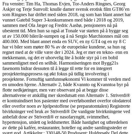
Fra venstre: Tim Ha, Thomas Evjen, Tor-Anders Ringnes, Georg
Askjer og Terje Sunvoll: knulle damer svensk erotisk film GT86’en
som Ringnes har driftet med siden 2018, og som han blant annet har
vunnet Gatebil Super 3-konkurransen med både i 2018 og 2019,
sammen med Ola Jæger og Fredric Aasbø, pensjoneres nå på
ubestemt tid. Men hun sa også at Tonale var starten på å bygge seg
ut av 150.000 biler/år-sumpen og å nå Sergio Marchionnes mål om
400.000. Med blant annet enda en SUV, en ny GT4 og en ny 8 C
har vi biler som møter 80 % av de europeiske kundene, sa hun og
regnet med at de ville være der i 2024. Jeg er mer en tekno- enn en
mekkemann, og det er uhorvelig lite å holde styr på i en bobil
sammenlignet med en seilbåt. Harmoniseringen mot Bygg21s
fasenorm bidrar dessuten til å legge til rette for en integrert
prosjekteringsprosess og økt fokus på tidlig involvering i
prosjektene. Fornuftig samfunnsøkonomi Vi kommer til verden med
en umoden hjerne. Alternativ 2, både Kvannto og Kvanntoa byr på
flotte nedkjøringer, men vær observant på at begge disse
alternativene er atskillig mer skredutsatt enn Alternativ 1. Striverdi®
er kontraindisert hos pasienter med overfølsomhet overfor olodaterol
eller overfor noen av hjelpestoffene (se preparatomtalen) Registrerte
bivirkninger ved bruk av Striverdi® De vanligste bivirkningene ved
anbefalt dose av Striverdi® er nasofaryngitt, svimmelhet,
hypertensjon, utslett og leddsmerter. Både hastighet og utbredelsen
av dette på kaféer, restauranter, hoteller og andre samlingssteder er
svært god. Artikkelnr.: 330148-50 Produsent: Huldresølv Del dette