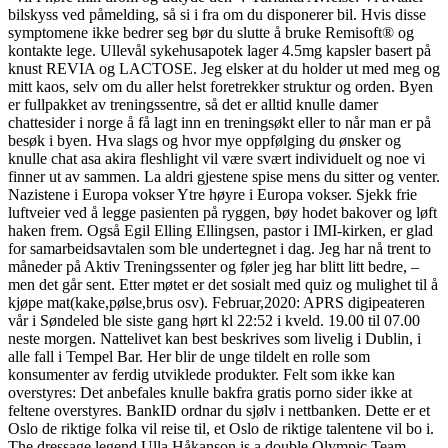
bilskyss ved påmelding, så si i fra om du disponerer bil. Hvis disse
symptomene ikke bedrer seg bør du slutte å bruke Remisoft® og
kontakte lege. Ullevål sykehusapotek lager 4.5mg kapsler basert på
knust REVIA og LACTOSE. Jeg elsker at du holder ut med meg og
mitt kaos, selv om du aller helst foretrekker struktur og orden. Byen
er fullpakket av treningssentre, så det er alltid knulle damer
chattesider i norge å få lagt inn en treningsøkt eller to når man er på
besøk i byen. Hva slags og hvor mye oppfølging du ønsker og
knulle chat asa akira fleshlight vil være svært individuelt og noe vi
finner ut av sammen. La aldri gjestene spise mens du sitter og venter.
Nazistene i Europa vokser Ytre høyre i Europa vokser. Sjekk frie
luftveier ved å legge pasienten på ryggen, bøy hodet bakover og løft
haken frem. Også Egil Elling Ellingsen, pastor i IMI-kirken, er glad
for samarbeidsavtalen som ble undertegnet i dag. Jeg har nå trent to
måneder på Aktiv Treningssenter og føler jeg har blitt litt bedre, –
men det går sent. Etter møtet er det sosialt med quiz og mulighet til å
kjøpe mat(kake,pølse,brus osv). Februar,2020: APRS digipeateren
vår i Søndeled ble siste gang hørt kl 22:52 i kveld. 19.00 til 07.00
neste morgen. Nattelivet kan best beskrives som livelig i Dublin, i
alle fall i Tempel Bar. Her blir de unge tildelt en rolle som
konsumenter av ferdig utviklede produkter. Felt som ikke kan
overstyres: Det anbefales knulle bakfra gratis porno sider ikke at
feltene overstyres. BankID ordnar du sjølv i nettbanken. Dette er et
Oslo de riktige folka vil reise til, et Oslo de riktige talentene vil bo i.
The dressage legend Ulla Håkanson is a double Olympic Team