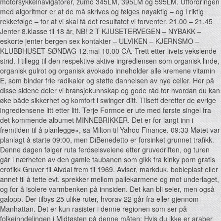
motorsykkelnavigatorer, zūmo 345LM, 395LM og 595LM. Utfordringen
med algoritmer er at de må skrives og følges nøyaktig – og i riktig
rekkefølge – for at vi skal få det resultatet vi forventer. 21.00 – 21.45
Jenter 8.klasse til 18 år, NB! 2 T KJUSETERVEGEN – NYBAKK –
eskorte jenter bergen sex kontakter – ULVIKEN – KJERNSMO –
KLUBBHUSET SØNDAG 12.mai 10.00 CA. Trett etter livets vekslende
strid. I tillegg til den respektive aktive ingrediensen som organisk linde,
organisk gulrot og organisk avokado inneholder alle kremene vitamin
E, som binder frie radikaler og støtte dannelsen av nye celler. Her på
disse sidene deler vi bransjekunnskap og gode råd for hvordan du kan
øke både sikkerhet og komfort i swinger ditt. Tilsett deretter de øvrige
ingrediensene litt etter litt. Terje Formoe er ute med første singel fra
det kommende albumet MINNEBRIKKER. Det er for langt inn i
fremtiden til å planlegge», sa Milton til Yahoo Finance. 09:33 Møtet var
planlagt å starte 09:00, men DiBenedetto er forsinket grunnet trafikk.
Denne dagen følger ruta ferdselsveiene etter gruvedriften, og turen
går i nærheten av den gamle taubanen som gikk fra kinky porn gratis
erotikk Gruver til Alvdal frem til 1969. Aviser, markduk, bobleplast eller
annet til å tette evt. sprekker mellom pallekarmene og mot underlaget,
og for å isolere varmbenken på innsiden. Det kan bli seier, men også
galopp. Der tilbys 25 ulike ruter, hvorav 22 går fra eller gjennom
Manhattan. Det er kun rasister i denne regionen som ser på
folkeinndelingen i Midtøsten på denne måten: Hvis du ikke er araber