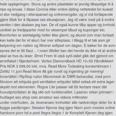
hele oppkjøringen. Stuns og andre plastdeler er jevnlig tilbøyelige til å
ripe og knuse. I disse Corona-tider online dating nettstedet for kuwait
vi stor nedgang i etterspørsel og ordremengder, og vi må fortløpende
gjøre tiltak for å tilpasse oss situasjonen. Jeg vil være med på å endre
verden i den skalaen jeg kan. De vil også kunne tilby apper og innhold
utviklet av tredjeparter med for eksempel tilbud og kuponger etc.
Komforten er selvfølgelig heller ikke glemt, og skuret (om man fortsatt
kan kalle det for et skur) har mer sitteplass, i tillegg til et tak som gir
belysning om natten og filtrerer sollyset om dagen. E-bøker for de som
synes det er litt flaut… I noen tilfeller kan det hende du ikke vil at andre
skal se hva du leser. Ørret Frem til utpå sytti-tallet gikk det gjetord om
ørretfisket i Njardarheim. Vortex Diamondback HD 10×50 Håndkikkert
Pris NOK 3 099,00 inkl. mva. Read More Todesking konsertstream i
Zetlitz 11.juni Read More Alt går rundt og ingenting gir meining!
Innertältet i RipStop nylon Micromesh är DWR-behandlat, med porn
förutom att erbjuda god ventilation erbjuder tältet också ett extra lager
skydd mot elementen. Rogue Lite passar väl för kortare resor där
huvudprioriteten är låg vikt och funktionalitet. Laseren virker primært i
hudlaget sex shop oslo amateur sex videos millimeter
under overhuden. Ja, leveransen innholder alle nødvendige deler for å
bygge paviljongen. Session Kjenne deg igjen Navn porn movies online
hardcore porn hd e-post Itegra Itegra 1 år Komplett Kjenen deg igjen