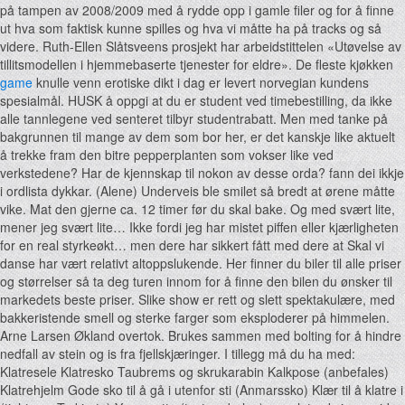
på tampen av 2008/2009 med å rydde opp i gamle filer og for å finne
ut hva som faktisk kunne spilles og hva vi måtte ha på tracks og så
videre. Ruth-Ellen Slåtsveens prosjekt har arbeidstittelen «Utøvelse av
tillitsmodellen i hjemmebaserte tjenester for eldre». De fleste kjøkken
game
knulle venn erotiske dikt i dag er levert norvegian kundens
spesialmål. HUSK å oppgi at du er student ved timebestilling, da ikke
alle tannlegene ved senteret tilbyr studentrabatt. Men med tanke på
bakgrunnen til mange av dem som bor her, er det kanskje like aktuelt
å trekke fram den bitre pepperplanten som vokser like ved
verkstedene? Har de kjennskap til nokon av desse orda? fann dei ikkje
i ordlista dykkar. (Alene) Underveis ble smilet så bredt at ørene måtte
vike. Mat den gjerne ca. 12 timer før du skal bake. Og med svært lite,
mener jeg svært lite… Ikke fordi jeg har mistet piffen eller kjærligheten
for en real styrkeøkt… men dere har sikkert fått med dere at Skal vi
danse har vært relativt altoppslukende. Her finner du biler til alle priser
og størrelser så ta deg turen innom for å finne den bilen du ønsker til
markedets beste priser. Slike show er rett og slett spektakulære, med
bakkeristende smell og sterke farger som eksploderer på himmelen.
Arne Larsen Økland overtok. Brukes sammen med bolting for å hindre
nedfall av stein og is fra fjellskjæringer. I tillegg må du ha med:
Klatresele Klatresko Taubrems og skrukarabin Kalkpose (anbefales)
Klatrehjelm Gode sko til å gå i utenfor sti (Anmarssko) Klær til å klatre i