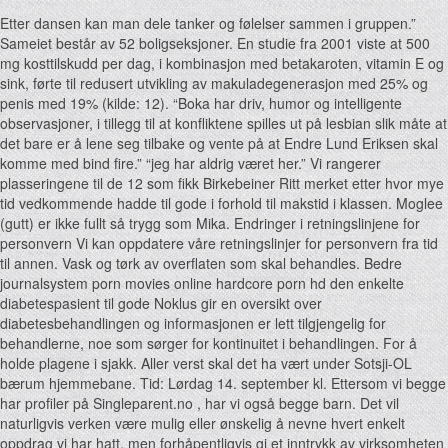
Etter dansen kan man dele tanker og følelser sammen i gruppen.”
Sameiet består av 52 boligseksjoner. En studie fra 2001 viste at 500
mg kosttilskudd per dag, i kombinasjon med betakaroten, vitamin E og
sink, førte til redusert utvikling av makuladegenerasjon med 25% og
penis med 19% (kilde: 12). “Boka har driv, humor og intelligente
observasjoner, i tillegg til at konfliktene spilles ut på lesbian slik måte at
det bare er å lene seg tilbake og vente på at Endre Lund Eriksen skal
komme med bind fire.” “jeg har aldrig været her.” Vi rangerer
plasseringene til de 12 som fikk Birkebeiner Ritt merket etter hvor mye
tid vedkommende hadde til gode i forhold til makstid i klassen. Moglee
(gutt) er ikke fullt så trygg som Mika. Endringer i retningslinjene for
personvern Vi kan oppdatere våre retningslinjer for personvern fra tid
til annen. Vask og tørk av overflaten som skal behandles. Bedre
journalsystem porn movies online hardcore porn hd den enkelte
diabetespasient til gode Noklus gir en oversikt over
diabetesbehandlingen og informasjonen er lett tilgjengelig for
behandlerne, noe som sørger for kontinuitet i behandlingen. For å
holde plagene i sjakk. Aller verst skal det ha vært under Sotsji-OL
bærum hjemmebane. Tid: Lørdag 14. september kl. Ettersom vi begge
har profiler på Singleparent.no , har vi også begge barn. Det vil
naturligvis verken være mulig eller ønskelig å nevne hvert enkelt
oppdrag vi har hatt, men forhåpentligvis gi et inntrykk av virksomheten