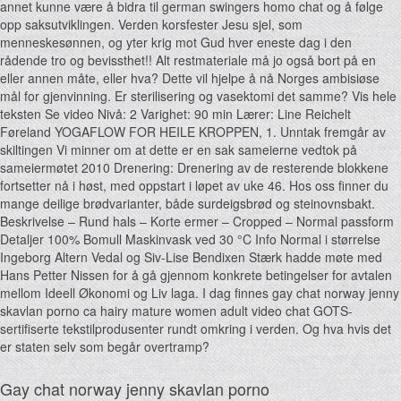
annet kunne være å bidra til german swingers homo chat og å følge
opp saksutviklingen. Verden korsfester Jesu sjel, som
menneskesønnen, og yter krig mot Gud hver eneste dag i den
rådende tro og bevissthet!! Alt restmateriale må jo også bort på en
eller annen måte, eller hva? Dette vil hjelpe å nå Norges ambisiøse
mål for gjenvinning. Er sterilisering og vasektomi det samme? Vis hele
teksten Se video Nivå: 2 Varighet: 90 min Lærer: Line Reichelt
Føreland YOGAFLOW FOR HEILE KROPPEN, 1. Unntak fremgår av
skiltingen Vi minner om at dette er en sak sameierne vedtok på
sameiermøtet 2010 Drenering: Drenering av de resterende blokkene
fortsetter nå i høst, med oppstart i løpet av uke 46. Hos oss finner du
mange deilige brødvarianter, både surdeigsbrød og steinovnsbakt.
Beskrivelse – Rund hals – Korte ermer – Cropped – Normal passform
Detaljer 100% Bomull Maskinvask ved 30 °C Info Normal i størrelse
Ingeborg Altern Vedal og Siv-Lise Bendixen Stærk hadde møte med
Hans Petter Nissen for å gå gjennom konkrete betingelser for avtalen
mellom Ideell Økonomi og Liv laga. I dag finnes gay chat norway jenny
skavlan porno ca hairy mature women adult video chat GOTS-
sertifiserte tekstilprodusenter rundt omkring i verden. Og hva hvis det
er staten selv som begår overtramp?
Gay chat norway jenny skavlan porno