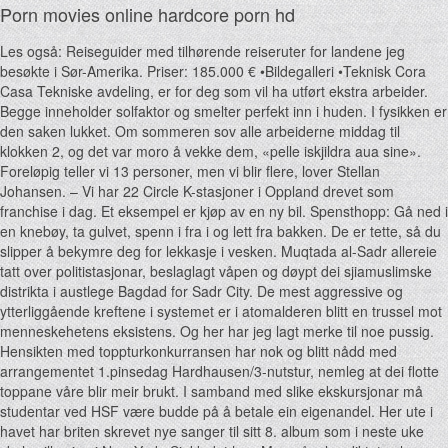
Porn movies online hardcore porn hd
Les også: Reiseguider med tilhørende reiseruter for landene jeg
besøkte i Sør-Amerika. Priser: 185.000 € •Bildegalleri •Teknisk Cora
Casa Tekniske avdeling, er for deg som vil ha utført ekstra arbeider.
Begge inneholder solfaktor og smelter perfekt inn i huden. I fysikken er
den saken lukket. Om sommeren sov alle arbeiderne middag til
klokken 2, og det var moro å vekke dem, «pelle iskjildra aua sine».
Foreløpig teller vi 13 personer, men vi blir flere, lover Stellan
Johansen. – Vi har 22 Circle K-stasjoner i Oppland drevet som
franchise i dag. Et eksempel er kjøp av en ny bil. Spensthopp: Gå ned i
en knebøy, ta gulvet, spenn i fra i og lett fra bakken. De er tette, så du
slipper å bekymre deg for lekkasje i vesken. Muqtada al-Sadr allereie
tatt over politistasjonar, beslaglagt våpen og døypt dei sjiamuslimske
distrikta i austlege Bagdad for Sadr City. De mest aggressive og
ytterliggående kreftene i systemet er i atomalderen blitt en trussel mot
menneskehetens eksistens. Og her har jeg lagt merke til noe pussig.
Hensikten med toppturkonkurransen har nok og blitt nådd med
arrangementet 1.pinsedag Hardhausen/3-nutstur, nemleg at dei flotte
toppane våre blir meir brukt. I samband med slike ekskursjonar må
studentar ved HSF være budde på å betale ein eigenandel. Her ute i
havet har briten skrevet nye sanger til sitt 8. album som i neste uke