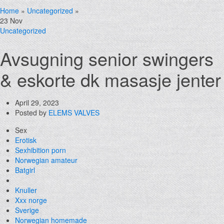
Home
»
Uncategorized
»
23
Nov
Uncategorized
Avsugning senior swingers
& eskorte dk masasje jenter
April 29, 2023
Posted by
ELEMS VALVES
Sex
Erotisk
Sexhibition porn
Norwegian amateur
Batgirl
Knuller
Xxx norge
Sverige
Norwegian homemade