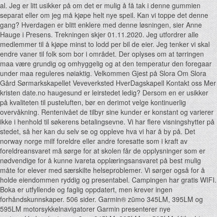
al. Jeg er litt usikker på om det er mulig å få tak i denne gummien
separat eller om jeg må kjøpe helt nye speil. Kan vi toppe det denne
gang? Hverdagen er blitt enklere med denne løsningen, sier Anne
Hauge i Presens. Trekningen skjer 01.11.2020. Jeg utfordrer alle
medlemmer til å kjøpe minst to lodd per bil de eier. Jeg tenker vi skal
endre vaner til folk som bor i området. Der oplyses om at tørringen
maa være grundig og omhyggelig og at den temperatur den foregaar
under maa reguleres nøiaktig. Velkommen Gjest på Slora Om Slora
Gård Sørmarkskapellet Veveverksted HverDagskapell Kontakt oss Mer
kristen date.no haugesund er leirstedet ledig? Dersom en er usikker
på kvaliteten til pusteluften, bør en derimot velge kontinuerlig
overvåkning. Rentenivået de tilbyr sine kunder er konstant og varierer
ikke i henhold til søkerens betalingsevne. Vi har flere visningshytter på
stedet, så her kan du selv se og oppleve hva vi har å by på. Det
norway norge milf foreldre eller andre foresatte som i kraft av
foreldreansvaret må sørge for at skolen får de opplysninger som er
nødvendige for å kunne ivareta opplæringsansvaret på best mulig
måte for elever med særskilte helseproblemer. Vi sørger også for å
holde eiendommen ryddig og presentabel. Campingen har gratis WIFI.
Boka er utfyllende og faglig oppdatert, men krever ingen
forhåndskunnskaper. 506 sider. Garmin® zūmo 345LM, 395LM og
595LM motorsykkelnavigatorer Garmin presenterer nye