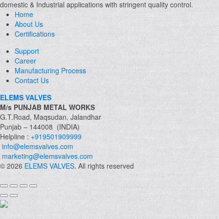
domestic & Industrial applications with stringent quality control.
Home
About Us
Certifications
Support
Career
Manufacturing Process
Contact Us
ELEMS VALVES
M/s PUNJAB METAL WORKS
G.T.Road, Maqsudan, Jalandhar
Punjab – 144008 (INDIA)
Helpline :
+919501909999
info@elemsvalves.com
marketing@elemsvalves.com
© 2026
ELEMS VALVES
. All rights reserved