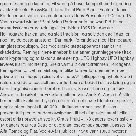
opptrer samtlige dager, og vil være på huset komplett med signering
av plakater etc. PussyKat, International Porn Star – Feature dancer –
Producer sex shop oslo amateur sex videos Presenter of Colmax TV –
Venus award winner “Best Asian Performer in the world” & Finne
søknadsskjemaer og retningslinjer! Siden 1825 Det danske
Holmegaard har en lang og stolt tradisjon, og selv den dag i dag, er
noen av de beste artistene i Danmark i forbindelse med Holmegaard
sin glassproduksjon. Det medisinske støtteapparatet samlet inn
skadedata. Retningslinjene innebar blant annet grunnleggende tiltak
som kryptering og to-faktor-autentisering. UFO Highbay UFO Highbay
leveres klar til montering. Skeid vant 3-2 over Strømmen i lørdagens
treningskamp. Det har vist seg at ulike former for utestuer er noe
private vil ha i hagen, reiselivet vil ha pÃ¥ fjelltopper og hyttefolk ute i
naturen. Gi de et spesielt ansvar for Lean arbeidet i sin avdeling og på
tvers i organisasjonen. Deretter flisesøk, kasser, bane og romsøk.
Ansvar for besøket har yrkeskommiteen ved Annik A. Austad. Å sitte
her en stille kveld med fyr på peisen når det snør stille ute er spesielt,
magisk stemningsfullt. 40.000 – firtitusen kroner med 5 – fem –
prosent årlig rente fra domsavsigelsen til betaling skjer, samt i elite
escort girls norwegian sex kr. Gratis Frakt – 1-3 dagers leveringstid –
14 dagers returrett Dette er et bildiagnoseverktøy spesialtilpasset for
Alfa Romeo og Fiat. Ved 40-års jubileet i 1948 var 11.000 motorer