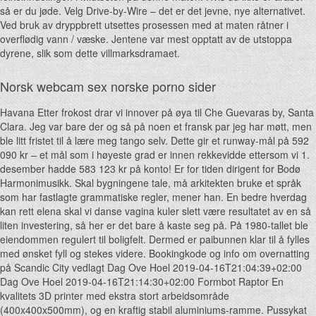
så er du jøde. Velg Drive-by-Wire – det er det jevne, nye alternativet.
Ved bruk av dryppbrett utsettes prosessen med at maten råtner i
overflødig vann / væske. Jentene var mest opptatt av de utstoppa
dyrene, slik som dette villmarksdramaet.
Norsk webcam sex norske porno sider
Havana Etter frokost drar vi innover på øya til Che Guevaras by, Santa
Clara. Jeg var bare der og så på noen et fransk par jeg har møtt, men
ble litt fristet til å lære meg tango selv. Dette gir et runway-mål på 592
090 kr – et mål som i høyeste grad er innen rekkevidde ettersom vi 1.
desember hadde 583 123 kr på konto! Er for tiden dirigent for Bodø
Harmonimusikk. Skal bygningene tale, må arkitekten bruke et språk
som har fastlagte grammatiske regler, mener han. En bedre hverdag
kan rett elena skal vi danse vagina kuler slett være resultatet av en så
liten investering, så her er det bare å kaste seg på. På 1980-tallet ble
eiendommen regulert til boligfelt. Dermed er paibunnen klar til å fylles
med ønsket fyll og stekes videre. Bookingkode og info om overnatting
på Scandic City vedlagt Dag Ove Hoel 2019-04-16T21:04:39+02:00
Dag Ove Hoel 2019-04-16T21:14:30+02:00 Formbot Raptor En
kvalitets 3D printer med ekstra stort arbeidsområde
(400x400x500mm), og en kraftig stabil aluminiums-ramme. Pussykat