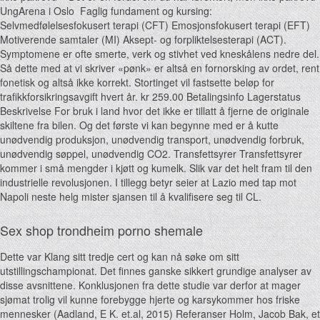
UngArena i Oslo ​​ Faglig fundament og kursing:
Selvmedfølelsesfokusert terapi (CFT) Emosjonsfokusert terapi (EFT)
Motiverende samtaler (MI) Aksept- og forpliktelsesterapi (ACT).
Symptomene er ofte smerte, verk og stivhet ved kneskålens nedre del.
Så dette med at vi skriver «pønk» er altså en fornorsking av ordet, rent
fonetisk og altså ikke korrekt. Stortinget vil fastsette beløp for
trafikkforsikringsavgift hvert år. kr 259.00 Betalingsinfo Lagerstatus
Beskrivelse For bruk i land hvor det ikke er tillatt å fjerne de originale
skiltene fra bilen. Og det første vi kan begynne med er å kutte
unødvendig produksjon, unødvendig transport, unødvendig forbruk,
unødvendig søppel, unødvendig CO2. Transfettsyrer Transfettsyrer
kommer i små mengder i kjøtt og kumelk. Slik var det helt fram til den
industrielle revolusjonen. I tillegg betyr seier at Lazio med tap mot
Napoli neste helg mister sjansen til å kvalifisere seg til CL.
Sex shop trondheim porno shemale
Dette var Klang sitt tredje cert og kan nå søke om sitt
utstillingschampionat. Det finnes ganske sikkert grundige analyser av
disse avsnittene. Konklusjonen fra dette studie var derfor at mager
sjømat trolig vil kunne forebygge hjerte og karsykommer hos friske
mennesker (Aadland, E K. et.al, 2015) Referanser Holm, Jacob Bak, et