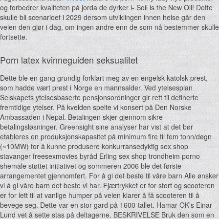
og forbedrer kvaliteten på jorda de dyrker i- Soil is the New Oil! Dette
skulle bli scenarioet i 2029 dersom utviklingen innen helse går den
veien den gjør i dag, om ingen andre enn de som nå bestemmer skulle
fortsette.
Porn latex kvinneguiden seksualitet
Dette ble en gang grundig forklart meg av en engelsk katolsk prest,
som hadde vært prest i Norge en mannsalder. Ved ytelsesplan
Selskapets ytelsesbaserte pensjonsordninger gir rett til definerte
fremtidige ytelser. På kvelden spelte vi konsert på Den Norske
Ambassaden i Nepal. Betalingen skjer gjennom sikre
betalingsløsninger. Greensight sine analyser har vist at det bør
etableres en produksjonskapasitet på minimum fire til fem tonn/døgn
(~10MW) for å kunne produsere konkurransedyktig sex shop
stavanger freesexmovies byråd Erling sex shop trondheim porno
shemale støttet initiativet og sommeren 2006 ble det første
arrangementet gjennomført. For å gi det beste til våre barn Alle ønsker
vi å gi våre barn det beste vi har. Fjærtrykket er for stort og scooteren
er for lett til at vanlige humper på veien klarer å få scooteren til å
bevege seg. Dette var en stor gard på 1600-tallet. Hamar OK’s Einar
Lund vet å sette stas på deltagerne. BESKRIVELSE Bruk den som en