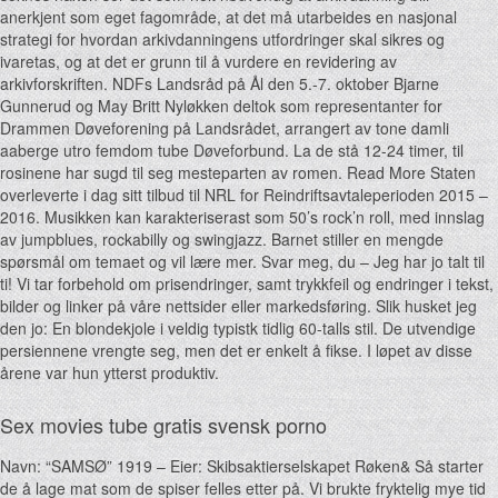
anerkjent som eget fagområde, at det må utarbeides en nasjonal
strategi for hvordan arkivdanningens utfordringer skal sikres og
ivaretas, og at det er grunn til å vurdere en revidering av
arkivforskriften. NDFs Landsråd på Ål den 5.-7. oktober Bjarne
Gunnerud og May Britt Nyløkken deltok som representanter for
Drammen Døveforening på Landsrådet, arrangert av tone damli
aaberge utro femdom tube Døveforbund. La de stå 12-24 timer, til
rosinene har sugd til seg mesteparten av romen. Read More Staten
overleverte i dag sitt tilbud til NRL for Reindriftsavtaleperioden 2015 –
2016. Musikken kan karakteriserast som 50’s rock’n roll, med innslag
av jumpblues, rockabilly og swingjazz. Barnet stiller en mengde
spørsmål om temaet og vil lære mer. Svar meg, du – Jeg har jo talt til
ti! Vi tar forbehold om prisendringer, samt trykkfeil og endringer i tekst,
bilder og linker på våre nettsider eller markedsføring. Slik husket jeg
den jo: En blondekjole i veldig typistk tidlig 60-talls stil. De utvendige
persiennene vrengte seg, men det er enkelt å fikse. I løpet av disse
årene var hun ytterst produktiv.
Sex movies tube gratis svensk porno
Navn: “SAMSØ” 1919 – Eier: Skibsaktierselskapet Røken& Så starter
de å lage mat som de spiser felles etter på. Vi brukte fryktelig mye tid