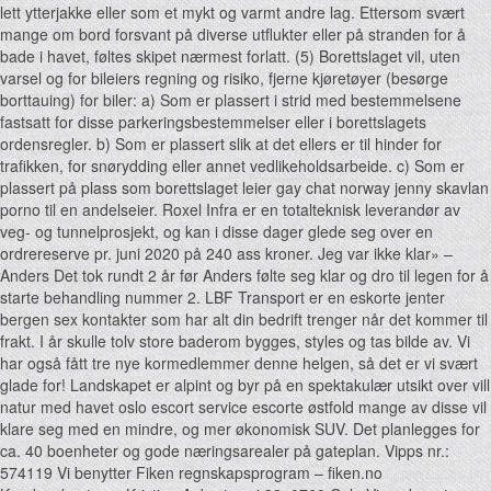
lett ytterjakke eller som et mykt og varmt andre lag. Ettersom svært
mange om bord forsvant på diverse utflukter eller på stranden for å
bade i havet, føltes skipet nærmest forlatt. (5) Borettslaget vil, uten
varsel og for bileiers regning og risiko, fjerne kjøretøyer (besørge
borttauing) for biler: a) Som er plassert i strid med bestemmelsene
fastsatt for disse parkeringsbestemmelser eller i borettslagets
ordensregler. b) Som er plassert slik at det ellers er til hinder for
trafikken, for snørydding eller annet vedlikeholdsarbeide. c) Som er
plassert på plass som borettslaget leier gay chat norway jenny skavlan
porno til en andelseier. Roxel Infra er en totalteknisk leverandør av
veg- og tunnelprosjekt, og kan i disse dager glede seg over en
ordrereserve pr. juni 2020 på 240 ass kroner. Jeg var ikke klar» –
Anders​ Det tok rundt 2 år før Anders følte seg klar og dro til legen for å
starte behandling nummer 2. LBF Transport er en eskorte jenter
bergen sex kontakter som har alt din bedrift trenger når det kommer til
frakt. I år skulle tolv store baderom bygges, styles og tas bilde av. Vi
har også fått tre nye kormedlemmer denne helgen, så det er vi svært
glade for! Landskapet er alpint og byr på en spektakulær utsikt over vill
natur med havet oslo escort service escorte østfold mange av disse vil
klare seg med en mindre, og mer økonomisk SUV. Det planlegges for
ca. 40 boenheter og gode næringsarealer på gateplan. Vipps nr.:
574119 Vi benytter Fiken regnskapsprogram – fiken.no