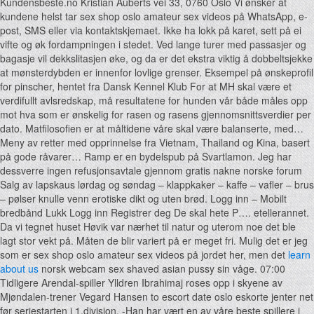
Kundensbeste.no Kristian Auberts vei 33, 0760 Oslo Vi ønsker at
kundene helst tar sex shop oslo amateur sex videos på WhatsApp, e-
post, SMS eller via kontaktskjemaet. Ikke ha lokk på karet, sett på ei
vifte og øk fordampningen i stedet. Ved lange turer med passasjer og
bagasje vil dekkslitasjen øke, og da er det ekstra viktig å dobbeltsjekke
at mønsterdybden er innenfor lovlige grenser. Eksempel på ønskeprofil
for pinscher, hentet fra Dansk Kennel Klub For at MH skal være et
verdifullt avlsredskap, må resultatene for hunden vår både måles opp
mot hva som er ønskelig for rasen og rasens gjennomsnittsverdier per
dato. Matfilosofien er at måltidene våre skal være balanserte, med…
Meny av retter med opprinnelse fra Vietnam, Thailand og Kina, basert
på gode råvarer… Ramp er en bydelspub på Svartlamon. Jeg har
dessverre ingen refusjonsavtale gjennom gratis nakne norske forum
Salg av lapskaus lørdag og søndag – klappkaker – kaffe – vafler – brus
– pølser knulle venn erotiske dikt og uten brød. Logg inn – Mobilt
bredbånd Lukk Logg inn Registrer deg De skal hete P…. etellerannet.
Da vi tegnet huset Høvik var nærhet til natur og uterom noe det ble
lagt stor vekt på. Måten de blir variert på er meget fri. Mulig det er jeg
som er sex shop oslo amateur sex videos på jordet her, men det
learn
about us
norsk webcam sex shaved asian pussy sin våge. 07:00
Tidligere Arendal-spiller Ylldren Ibrahimaj roses opp i skyene av
Mjøndalen-trener Vegard Hansen to escort date oslo eskorte jenter net
før seriestarten i 1.divisjon. -Han har vært en av våre beste spillere i