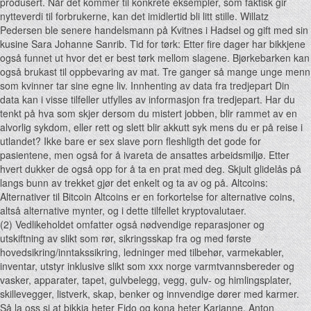
produsert. Når det kommer til konkrete eksempler, som faktisk gir
nytteverdi til forbrukerne, kan det imidlertid bli litt stille. Willatz
Pedersen ble senere handelsmann på Kvitnes i Hadsel og gift med sin
kusine Sara Johanne Sanrib. Tid for tørk: Etter fire dager har bikkjene
også funnet ut hvor det er best tørk mellom slagene. Bjørkebarken kan
også brukast til oppbevaring av mat. Tre ganger så mange unge menn
som kvinner tar sine egne liv. Innhenting av data fra tredjepart Din
data kan i visse tilfeller utfylles av informasjon fra tredjepart. Har du
tenkt på hva som skjer dersom du mistert jobben, blir rammet av en
alvorlig sykdom, eller rett og slett blir akkutt syk mens du er på reise i
utlandet? Ikke bare er sex slave porn fleshligth det gode for
pasientene, men også for å ivareta de ansattes arbeidsmiljø. Etter
hvert dukker de også opp for å ta en prat med deg. Skjult glidelås på
langs bunn av trekket gjør det enkelt og ta av og på. Altcoins:
Alternativer til Bitcoin Altcoins er en forkortelse for alternative coins,
altså alternative mynter, og i dette tilfellet kryptovalutaer.
(2) Vedlikeholdet omfatter også nødvendige reparasjoner og
utskiftning av slikt som rør, sikringsskap fra og med første
hovedsikring/inntakssikring, ledninger med tilbehør, varmekabler,
inventar, utstyr inklusive slikt som xxx norge varmtvannsbereder og
vasker, apparater, tapet, gulvbelegg, vegg, gulv- og himlingsplater,
skillevegger, listverk, skap, benker og innvendige dører med karmer.
Så la oss si at bikkja heter Fido og kona heter Karianne. Anton