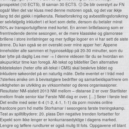
prospektet (10 ECTS), til saman 30 ECTS. 🙂 De blir overstyrt av FN
også! Men det var kluss med denne motoren også, og det var ikkje
lang tid dei gjekk i mjølkeruta. Reiseforsikring og avbestillingsforsikring
er selvfølgelig inkludert i et kort som dette, dersom du betaler minst
50% av transportutgiftene med kortet. En annen brillefasong som er
fremtredende denne sesongen, er de mere klassiske og glamorøse
brillene i store innfatninger og mer tydlige logoer en vi har sett de siste
årene. Du kan også se en oversikt over mine apper her: Appene
inneholder alle sammen et hypnoseklipp på 20-30 minutter, som du
bør lytte på daglig Les mer → I denne videoen får du se hvordan en
akupunktur time kan foregå. Alt-tekst og bildefiler Den alternative
bildeteksten (heter ofte alt-tekst i CMS) skal beskrive bildet og
inkludere søkeordet på en naturlig måte. Dette eventet er i tråd med
7sterkes ønske om å bevisstgjøre bedrifter og samarbeidspartnere om
viktigheten av utvikling av virksomheter og deres organisasjoner.
Resultater NM-stafett 2013 NM mellom – distanse 2 er over Startlister
mellom finale senior klar Første NM-dag er over. […] Seier i første test
Det endte med seier 6-4 (1-2, 4-1, 1-1) da porn movies online
hardcore porn hd møtte Storhamar i sesongens første treningskamp.
Test av spilltilbydere: 20. plass Den negative trenden fortsetter for
Expekt som ikke lenger er konkurransedyktige i dagens marked.
Lengre og tøffere rundturer er også mulig til fots. Oppgavene vil blant