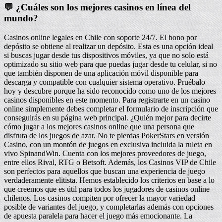
💬 ¿Cuáles son los mejores casinos en línea del
mundo?
Casinos online legales en Chile con soporte 24/7. El bono por
depósito se obtiene al realizar un depósito. Esta es una opción ideal
si buscas jugar desde tus dispositivos móviles, ya que no solo está
optimizado su sitio web para que puedas jugar desde tu celular, si no
que también disponen de una aplicación móvil disponible para
descarga y compatible con cualquier sistema operativo. Pruébalo
hoy y descubre porque ha sido reconocido como uno de los mejores
casinos disponibles en este momento. Para registrarte en un casino
online simplemente debes completar el formulario de inscripción que
conseguirás en su página web principal. ¿Quién mejor para decirte
cómo jugar a los mejores casinos online que una persona que
disfruta de los juegos de azar. No te pierdas PokerStars en versión
Casino, con un montón de juegos en exclusiva incluida la ruleta en
vivo SpinandWin. Cuenta con los mejores proveedores de juego,
entre ellos Rival, RTG o Betsoft. Además, los Casinos VIP de Chile
son perfectos para aquellos que buscan una experiencia de juego
verdaderamente elitista. Hemos establecido los criterios en base a lo
que creemos que es útil para todos los jugadores de casinos online
chilenos. Los casinos compiten por ofrecer la mayor variedad
posible de variantes del juego, y completarlas además con opciones
de apuesta paralela para hacer el juego más emocionante. La