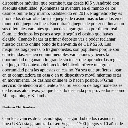
dispositivos móviles, que permite jugar desde iOS y Android con
absoluta estabilidad. ¡Comienza tu aventura en el mundo de los
casinos online hoy mismo. Establecido en 2015, Pragmatic Play es
uno de los desarrolladores de juegos de casino más aclamados en el
mundo del juego en línea. Encontrarás juegos de póker en línea con
sus diferentes variantes que puedes jugar gratis o por dinero real.
Com, te decimos los pasos a seguir según el casino que hayas
elegido. Cuando hagas tu primer depósito vas a poder reclamar
nuestro casino online bono de bienvenida de CLP $250. Las
máquinas tragaperras, o tragamonedas, son populares porque son
entretenidas, vienen en innumerables variaciones y tienes la
oportunidad de ganar a lo grande sin tener que aprender las reglas
del juego. El contexto del precio del bitcoin ofrece una gran
oportunidad para las apuestas en casino. Ya sea que prefieras jugar
en tu computadora en casa o en tu dispositivo móvil mientras estás
en movimiento, los casinos online te lo hacen posible. ✅Gran
servicio de atención al cliente 24/7. Su sección de tragamonedas es
de las más atractivas, ya que ha sido diseñada por proveedores como
Microgaming y Kalamba.
Platinum Chip Roulette
Con los avances de la tecnología, la seguridad de los casinos en
línea USA está garantizada. Leo Vegas – 1700 juegos y 10 años de