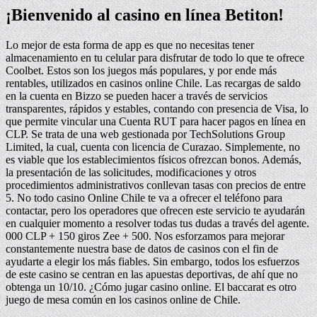
¡Bienvenido al casino en línea Betiton!
Lo mejor de esta forma de app es que no necesitas tener
almacenamiento en tu celular para disfrutar de todo lo que te ofrece
Coolbet. Estos son los juegos más populares, y por ende más
rentables, utilizados en casinos online Chile. Las recargas de saldo
en la cuenta en Bizzo se pueden hacer a través de servicios
transparentes, rápidos y estables, contando con presencia de Visa, lo
que permite vincular una Cuenta RUT para hacer pagos en línea en
CLP. Se trata de una web gestionada por TechSolutions Group
Limited, la cual, cuenta con licencia de Curazao. Simplemente, no
es viable que los establecimientos físicos ofrezcan bonos. Además,
la presentación de las solicitudes, modificaciones y otros
procedimientos administrativos conllevan tasas con precios de entre
5. No todo casino Online Chile te va a ofrecer el teléfono para
contactar, pero los operadores que ofrecen este servicio te ayudarán
en cualquier momento a resolver todas tus dudas a través del agente.
000 CLP + 150 giros Zee + 500. Nos esforzamos para mejorar
constantemente nuestra base de datos de casinos con el fin de
ayudarte a elegir los más fiables. Sin embargo, todos los esfuerzos
de este casino se centran en las apuestas deportivas, de ahí que no
obtenga un 10/10. ¿Cómo jugar casino online. El baccarat es otro
juego de mesa común en los casinos online de Chile.