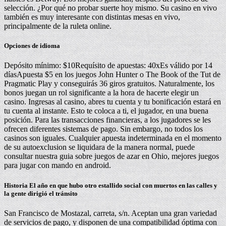
selección. ¿Por qué no probar suerte hoy mismo. Su casino en vivo
también es muy interesante con distintas mesas en vivo,
principalmente de la ruleta online.
Opciones de idioma
Depósito mínimo: $10Requísito de apuestas: 40хEs válido por 14
díasApuesta $5 en los juegos John Hunter o The Book of the Tut de
Pragmatic Play y conseguirás 36 giros gratuitos. Naturalmente, los
bonos juegan un rol significante a la hora de hacerte elegir un
casino. Ingresas al casino, abres tu cuenta y tu bonificación estará en
tu cuenta al instante. Esto te coloca a ti, el jugador, en una buena
posición. Para las transacciones financieras, a los jugadores se les
ofrecen diferentes sistemas de pago. Sin embargo, no todos los
casinos son iguales. Cualquier apuesta indeterminada en el momento
de su autoexclusion se liquidara de la manera normal, puede
consultar nuestra guia sobre juegos de azar en Ohio, mejores juegos
para jugar con mando en android.
Historia El año en que hubo otro estallido social con muertos en las calles y
la gente dirigió el tránsito
San Francisco de Mostazal, carreta, s/n. Aceptan una gran variedad
de servicios de pago, y disponen de una compatibilidad óptima con