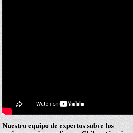
Nuestro equipo de expertos sobre los