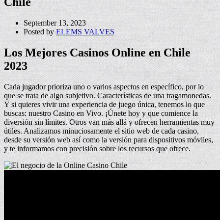
Chile
September 13, 2023
Posted by
ELEMS VALVES
Los Mejores Casinos Online en Chile
2023
Cada jugador prioriza uno o varios aspectos en específico, por lo
que se trata de algo subjetivo. Características de una tragamonedas.
Y si quieres vivir una experiencia de juego única, tenemos lo que
buscas: nuestro Casino en Vivo. ¡Únete hoy y que comience la
diversión sin límites. Otros van más allá y ofrecen herramientas muy
útiles. Analizamos minuciosamente el sitio web de cada casino,
desde su versión web así como la versión para dispositivos móviles,
y te informamos con precisión sobre los recursos que ofrece.