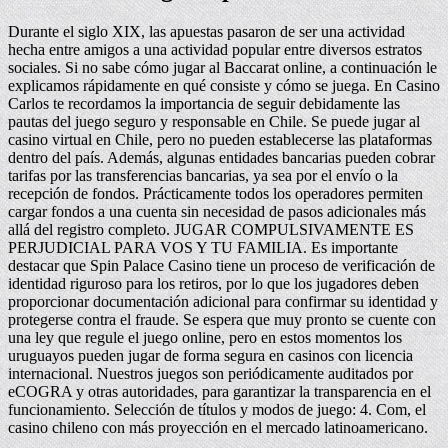
Durante el siglo XIX, las apuestas pasaron de ser una actividad
hecha entre amigos a una actividad popular entre diversos estratos
sociales. Si no sabe cómo jugar al Baccarat online, a continuación le
explicamos rápidamente en qué consiste y cómo se juega. En Casino
Carlos te recordamos la importancia de seguir debidamente las
pautas del juego seguro y responsable en Chile. Se puede jugar al
casino virtual en Chile, pero no pueden establecerse las plataformas
dentro del país. Además, algunas entidades bancarias pueden cobrar
tarifas por las transferencias bancarias, ya sea por el envío o la
recepción de fondos. Prácticamente todos los operadores permiten
cargar fondos a una cuenta sin necesidad de pasos adicionales más
allá del registro completo. JUGAR COMPULSIVAMENTE ES
PERJUDICIAL PARA VOS Y TU FAMILIA. Es importante
destacar que Spin Palace Casino tiene un proceso de verificación de
identidad riguroso para los retiros, por lo que los jugadores deben
proporcionar documentación adicional para confirmar su identidad y
protegerse contra el fraude. Se espera que muy pronto se cuente con
una ley que regule el juego online, pero en estos momentos los
uruguayos pueden jugar de forma segura en casinos con licencia
internacional. Nuestros juegos son periódicamente auditados por
eCOGRA y otras autoridades, para garantizar la transparencia en el
funcionamiento. Selección de títulos y modos de juego: 4. Com, el
casino chileno con más proyección en el mercado latinoamericano.