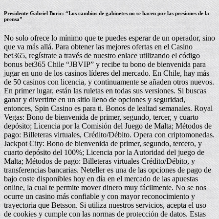
Presidente Gabriel Boric: “Los cambios de gabinetes no se hacen por las presiones de la
prensa”
No solo ofrece lo mínimo que te puedes esperar de un operador, sino
que va más allá. Para obtener las mejores ofertas en el Casino
bet365, regístrate a través de nuestro enlace utilizando el código
bonus bet365 Chile “JBVIP” y recibe tu bono de bienvenida para
jugar en uno de los casinos líderes del mercado. En Chile, hay más
de 50 casinos con licencia, y continuamente se añaden otros nuevos.
En primer lugar, están las ruletas en todas sus versiones. Si buscas
ganar y divertirte en un sitio lleno de opciones y seguridad,
entonces, Spin Casino es para ti. Bonos de lealtad semanales. Royal
Vegas: Bono de bienvenida de primer, segundo, tercer, y cuarto
depósito; Licencia por la Comisión del Juego de Malta; Métodos de
pago: Billeteras virtuales, Crédito/Débito. Opera con criptomonedas.
Jackpot City: Bono de bienvenida de primer, segundo, tercero, y
cuarto depósito del 100%; Licencia por la Autoridad del juego de
Malta; Métodos de pago: Billeteras virtuales Crédito/Débito, y
transferencias bancarias. Neteller es una de las opciones de pago de
bajo coste disponibles hoy en día en el mercado de las apuestas
online, la cual te permite mover dinero muy fácilmente. No se nos
ocurre un casino más confiable y con mayor reconocimiento y
trayectoria que Betsson. Si utiliza nuestros servicios, acepta el uso
de cookies y cumple con las normas de protección de datos. Estas