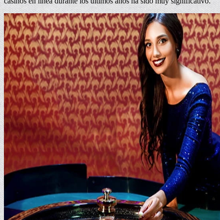
casinos en línea durante los últimos años ha sido muy significativo.