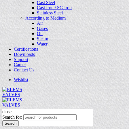
Cast Steel
Cast Iron / SG Iron
Stainless Steel
According to Medium
Air
Gases
Oil
Steam
Water
Certifications
Downloads
Support
Career
Contact Us
Wishlist
close
Search for:
Search