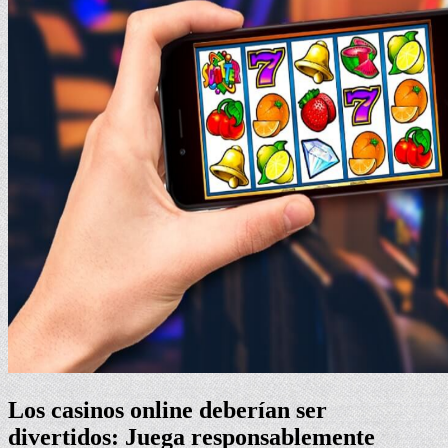
Los casinos online deberían ser
divertidos: Juega responsablemente