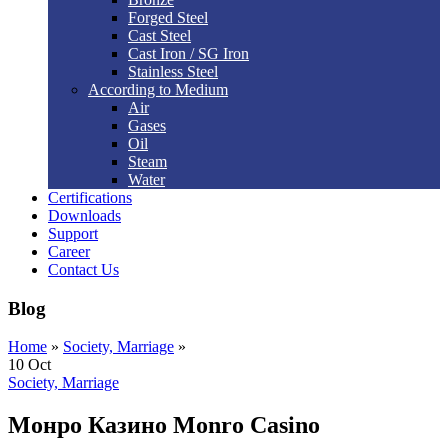
Forged Steel
Cast Steel
Cast Iron / SG Iron
Stainless Steel
According to Medium
Air
Gases
Oil
Steam
Water
Certifications
Downloads
Support
Career
Contact Us
Blog
Home
»
Society, Marriage
»
10
Oct
Society, Marriage
Монро Казино Monro Casino