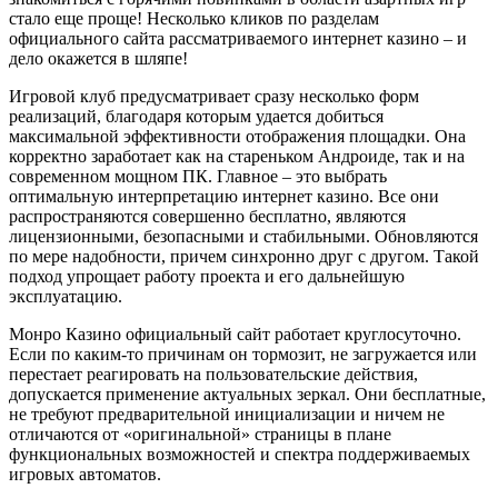
стало еще проще! Несколько кликов по разделам
официального сайта рассматриваемого интернет казино – и
дело окажется в шляпе!
Игровой клуб предусматривает сразу несколько форм
реализаций, благодаря которым удается добиться
максимальной эффективности отображения площадки. Она
корректно заработает как на стареньком Андроиде, так и на
современном мощном ПК. Главное – это выбрать
оптимальную интерпретацию интернет казино. Все они
распространяются совершенно бесплатно, являются
лицензионными, безопасными и стабильными. Обновляются
по мере надобности, причем синхронно друг с другом. Такой
подход упрощает работу проекта и его дальнейшую
эксплуатацию.
Монро Казино официальный сайт работает круглосуточно.
Если по каким-то причинам он тормозит, не загружается или
перестает реагировать на пользовательские действия,
допускается применение актуальных зеркал. Они бесплатные,
не требуют предварительной инициализации и ничем не
отличаются от «оригинальной» страницы в плане
функциональных возможностей и спектра поддерживаемых
игровых автоматов.