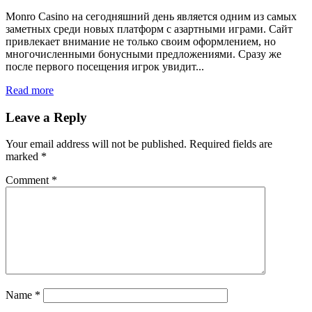
Monro Casino на сегодняшний день является одним из самых
заметных среди новых платформ с азартными играми. Сайт
привлекает внимание не только своим оформлением, но
многочисленными бонусными предложениями. Сразу же
после первого посещения игрок увидит...
Read more
Leave a Reply
Your email address will not be published.
Required fields are
marked
*
Comment
*
Name
*