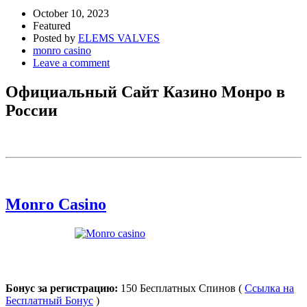
October 10, 2023
Featured
Posted by
ELEMS VALVES
monro casino
Leave a comment
Официальный Сайт Казино Монро в
России
Monro Casino
Бонус за регистрацию:
150 Бесплатных Спинов (
Ссылка на
Бесплатный Бонус
)