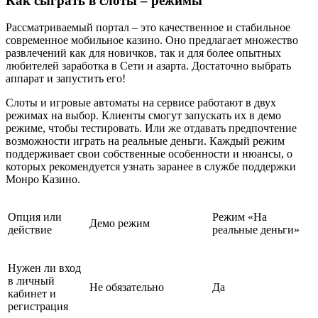
Как сыграть в слоты – режимы
Рассматриваемый портал – это качественное и стабильное
современное мобильное казино. Оно предлагает множество
развлечений как для новичков, так и для более опытных
любителей заработка в Сети и азарта. Достаточно выбрать
аппарат и запустить его!
Слоты и игровые автоматы на сервисе работают в двух
режимах на выбор. Клиенты смогут запускать их в демо
режиме, чтобы тестировать. Или же отдавать предпочтение
возможности играть на реальные деньги. Каждый режим
поддерживает свои собственные особенности и нюансы, о
которых рекомендуется узнать заранее в службе поддержки
Монро Казино.
Опция или
Режим «На
Демо режим
действие
реальные деньги»
Нужен ли вход
в личный
Не обязательно
Да
кабинет и
регистрация