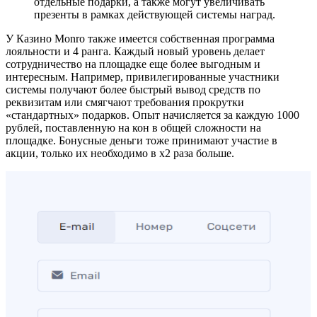
отдельные подарки, а также могут увеличивать
презенты в рамках действующей системы наград.
У Казино Monro также имеется собственная программа
лояльности и 4 ранга. Каждый новый уровень делает
сотрудничество на площадке еще более выгодным и
интересным. Например, привилегированные участники
системы получают более быстрый вывод средств по
реквизитам или смягчают требования прокрутки
«стандартных» подарков. Опыт начисляется за каждую 1000
рублей, поставленную на кон в общей сложности на
площадке. Бонусные деньги тоже принимают участие в
акции, только их необходимо в x2 раза больше.