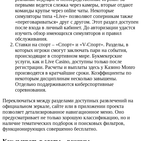
первыми ведется слежка через камеры, вторые отдают
команды крупье через online чаты. Некоторые
симуляторы типа «Live» позволяют соперникам также
«переговариваться» друг с другом. Этот раздел доступен
после входа в личный кабинет. До авторизации удастся
изучить обзор имеющихся симуляторов и правил
обслуживания.
Ставки на спорт – «Спорт» и «V-Спорт». Разделы, в
которых игроки смогут заключать пари на события,
происходящие в спортивном мире. Букмекерские
услуги, как и Live Casino, доступны только после
регистрации. Расчеты и выплаты здесь у Казино Monro
производятся в кратчайшие сроки. Коэффициенты по
некоторым дисциплинам несколько завышены.
Отдельно поддерживаются киберспортивные
соревнования.
Переключаться между разделами доступных развлечений на
официальном зеркале, сайте или в приложении проекта
позволяет детализированное навигационное меню. Оно
предусматривает не только хорошую классификацию, но и
наличие тематических подборок и поисковых фильтров,
функционирующих совершенно бесплатно.