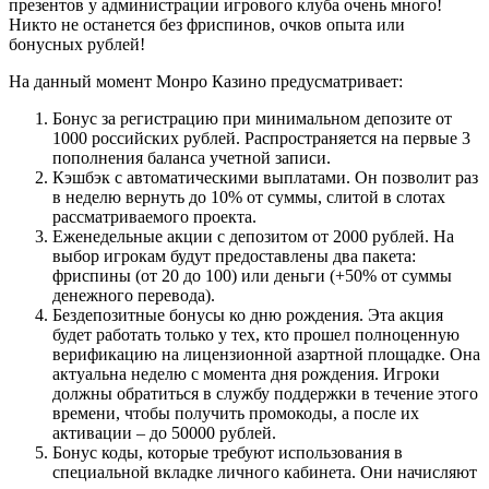
презентов у администрации игрового клуба очень много!
Никто не останется без фриспинов, очков опыта или
бонусных рублей!
На данный момент Монро Казино предусматривает:
Бонус за регистрацию при минимальном депозите от
1000 российских рублей. Распространяется на первые 3
пополнения баланса учетной записи.
Кэшбэк с автоматическими выплатами. Он позволит раз
в неделю вернуть до 10% от суммы, слитой в слотах
рассматриваемого проекта.
Еженедельные акции с депозитом от 2000 рублей. На
выбор игрокам будут предоставлены два пакета:
фриспины (от 20 до 100) или деньги (+50% от суммы
денежного перевода).
Бездепозитные бонусы ко дню рождения. Эта акция
будет работать только у тех, кто прошел полноценную
верификацию на лицензионной азартной площадке. Она
актуальна неделю с момента дня рождения. Игроки
должны обратиться в службу поддержки в течение этого
времени, чтобы получить промокоды, а после их
активации – до 50000 рублей.
Бонус коды, которые требуют использования в
специальной вкладке личного кабинета. Они начисляют