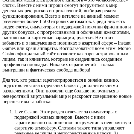
слоты. Вместе с ними игроки смогут погрузиться в мир
денежных рек, рисков и приключений, выбирая режим
функционирования. Всего в каталоге на данный момент
размещены более 1 500 игровых автоматов. Среди них есть
видео слоты, симуляторы с поддержкой покупки фриспинов и
других бонусов, с прогрессивными и обычными джекпотами,
настольные и карточные вариации, рулетки. Не стоит
забывать и о нашумевших новинках в азартной сфере – Instant
Games или краш аппараты. Воспользоваться всем этим Monro
Casino официальный сайт позволит как зарегистрированным
лицам, так и клиентам, которые не озадачились созданием
профиля на площадке. Никаких ограничений – только
выигрыши и фактическая свобода выбора!
Для тех, кто решил зарегистрироваться в онлайн казино,
подготовлены два отдельных блока с дополнительными
развлечениями. Они позволят еще больше погрузиться в
невероятный виртуальный мир и раскроют совершенно новые
перспективы заработка:
Live Casino. Этот раздел отвечает за симуляторы с
поддержкой живых дилеров. Вместе с ними
гарантировано полноценное погружение в невероятную
азартную атмосферу. Слотами такого типа управляют
реальные ведущие и непосредственные игроки. За