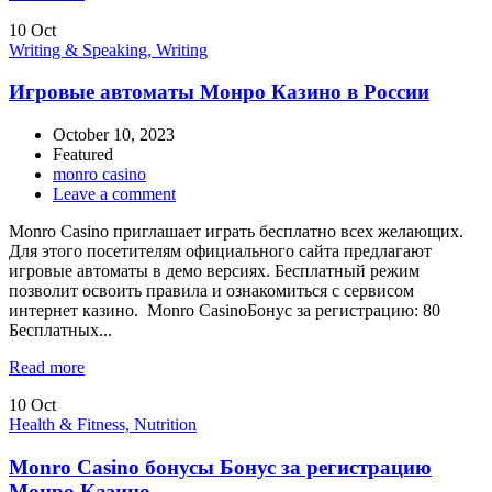
10
Oct
Writing & Speaking, Writing
Игровые автоматы Монро Казино в России
October 10, 2023
Featured
monro casino
Leave a comment
Monro Casino приглашает играть бесплатно всех желающих.
Для этого посетителям официального сайта предлагают
игровые автоматы в демо версиях. Бесплатный режим
позволит освоить правила и ознакомиться с сервисом
интернет казино. Monro CasinoБонус за регистрацию: 80
Бесплатных...
Read more
10
Oct
Health & Fitness, Nutrition
Monro Casino бонусы Бонус за регистрацию
Монро Казино