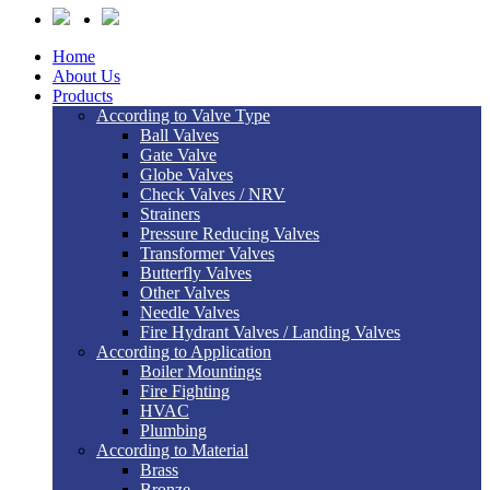
Home
About Us
Products
According to Valve Type
Ball Valves
Gate Valve
Globe Valves
Check Valves / NRV
Strainers
Pressure Reducing Valves
Transformer Valves
Butterfly Valves
Other Valves
Needle Valves
Fire Hydrant Valves / Landing Valves
According to Application
Boiler Mountings
Fire Fighting
HVAC
Plumbing
According to Material
Brass
Bronze